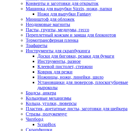
Конверты и заготовки для открыток
Машинка для вырубки Sizzix, ножи, папки
Ножи для вырубки Fantasy
Миништоф для обложек
Неодимовые магниты
Пасты, грунты, медиумы, гессо
Переплетный кожзам и замша для блокнотов
Термотрансферная пленка
Трафареты
Инструменты для скрапбукинга
Доски для биговки, резаки для бумаги
Инструменты, разное
Клеевой пистолет, стержни
Коврик для резки
Ножницы, ножи, линейки, шило
Установщики для люверсов, плоскогубцевые
дыроколы
Брадсы, анкера
Кольцевые механизмы
Кольца, уголки, люверсы
Пластик, ацетатные листы, заготовки для шейкера
Стразы, полужемчуг
Чипборд
ScrapBox
Скрапфишки