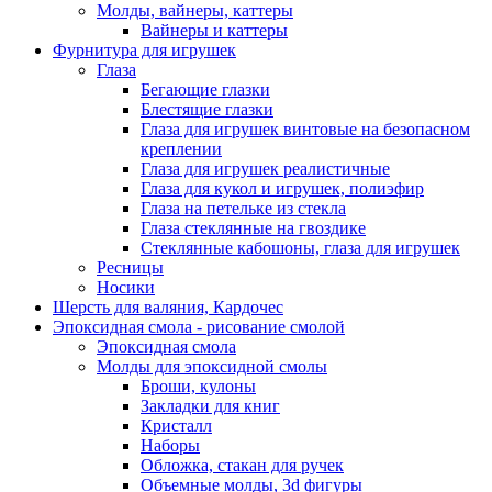
Молды, вайнеры, каттеры
Вайнеры и каттеры
Фурнитура для игрушек
Глаза
Бегающие глазки
Блестящие глазки
Глаза для игрушек винтовые на безопасном
креплении
Глаза для игрушек реалистичные
Глаза для кукол и игрушек, полиэфир
Глаза на петельке из стекла
Глаза стеклянные на гвоздике
Стеклянные кабошоны, глаза для игрушек
Ресницы
Носики
Шерсть для валяния, Кардочес
Эпоксидная смола - рисование смолой
Эпоксидная смола
Молды для эпоксидной смолы
Броши, кулоны
Закладки для книг
Кристалл
Наборы
Обложка, стакан для ручек
Объемные молды, 3d фигуры