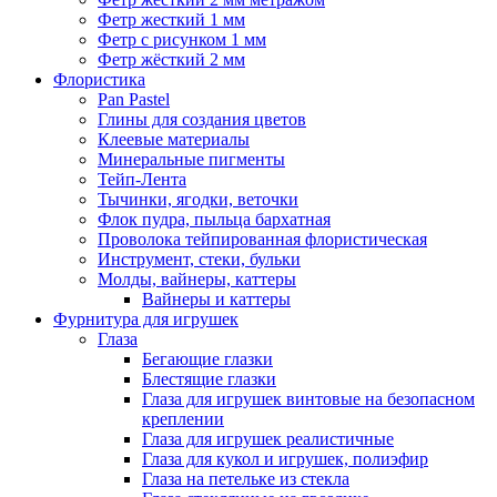
Фетр жесткий 1 мм
Фетр с рисунком 1 мм
Фетр жёсткий 2 мм
Флористика
Pan Pastel
Глины для создания цветов
Клеевые материалы
Минеральные пигменты
Тейп-Лента
Тычинки, ягодки, веточки
Флок пудра, пыльца бархатная
Проволока тейпированная флористическая
Инструмент, стеки, бульки
Молды, вайнеры, каттеры
Вайнеры и каттеры
Фурнитура для игрушек
Глаза
Бегающие глазки
Блестящие глазки
Глаза для игрушек винтовые на безопасном
креплении
Глаза для игрушек реалистичные
Глаза для кукол и игрушек, полиэфир
Глаза на петельке из стекла