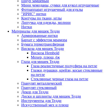
Шнур замшевый
Мини чемоданы, сумки для кукол игрушечные
Фотоаппарат игрушечный для куклы
"ИРИС" нитки
Контуры по ткани, иглы
Липучка для одежды, молнии
Нитки
Материалы для мишек Тедди
Армированные нитки
Бархат с эффектом мрамора
Бумага термотрансферная
Вискоза для мишек Тедди
Вискоза Hembold
Мохер, плюш, ёж
Глаза для мишек Тедди
Глаза реалистичные полусфера на петле
Глазки дурашки, крейзи, косые стеклянные
на петле
Стеклянные черные глаза на петле
Гранулят металлический
Гранулят стеклянный
Декор для Тедди
Диски и шплинты для мишек Тедди
Инструменты для Тедди
Искусственный мех и плюш