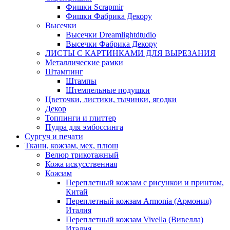
Фишки Scrapmir
Фишки Фабрика Декору
Высечки
Высечки Dreamlightdtudio
Высечки Фабрика Декору
ЛИСТЫ С КАРТИНКАМИ ДЛЯ ВЫРЕЗАНИЯ
Металлические рамки
Штампинг
Штампы
Штемпельные подушки
Цветочки, листики, тычинки, ягодки
Декор
Топпинги и глиттер
Пудра для эмбоссинга
Сургуч и печати
Ткани, кожзам, мех, плюш
Велюр трикотажный
Кожа искусственная
Кожзам
Переплетный кожзам с рисункои и принтом,
Китай
Переплетный кожзам Armonia (Армония)
Италия
Переплетный кожзам Vivella (Вивелла)
Италия