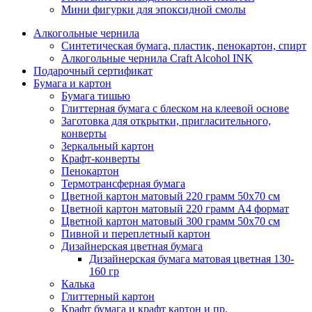
Мини фигурки для эпоксидной смолы
Алкогольные чернила
Синтетическая бумага, пластик, пенокартон, спирт
Алкогольные чернила Craft Alcohol INK
Подарочный сертификат
Бумага и картон
Бумага тишью
Глиттерная бумага с блеском на клеевой основе
Заготовка для открытки, пригласительного,
конверты
Зеркальный картон
Крафт-конверты
Пенокартон
Термотрансферная бумага
Цветной картон матовый 220 грамм 50х70 см
Цветной картон матовый 220 грамм A4 формат
Цветной картон матовый 300 грамм 50х70 см
Пивной и переплетный картон
Дизайнерская цветная бумага
Дизайнерская бумага матовая цветная 130-
160 гр
Калька
Глиттерный картон
Крафт бумага и крафт картон и пр.