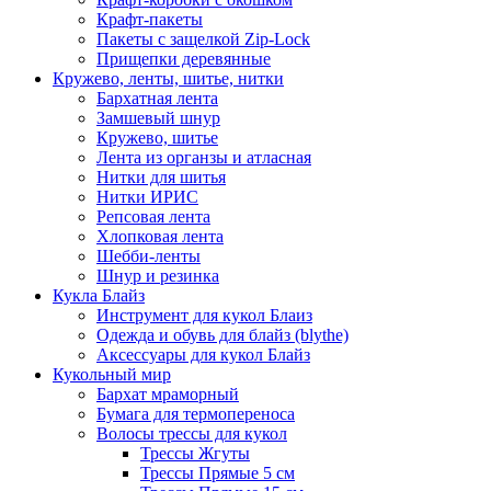
Крафт-пакеты
Пакеты с защелкой Zip-Lock
Прищепки деревянные
Кружево, ленты, шитье, нитки
Бархатная лента
Замшевый шнур
Кружево, шитье
Лента из органзы и атласная
Нитки для шитья
Нитки ИРИС
Репсовая лента
Хлопковая лента
Шебби-ленты
Шнур и резинка
Кукла Блайз
Инструмент для кукол Блаиз
Одежда и обувь для блайз (blythe)
Аксессуары для кукол Блайз
Кукольный мир
Бархат мраморный
Бумага для термопереноса
Волосы трессы для кукол
Трессы Жгуты
Трессы Прямые 5 см