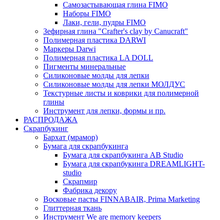
Самозастывающая глина FIMO
Наборы FIMO
Лаки, гели, пудры FIMO
Зефирная глина "Crafter's clay by Canucraft"
Полимерная пластика DARWI
Маркеры Darwi
Полимерная пластика LA DOLL
Пигменты минеральные
Силиконовые молды для лепки
Силиконовые молды для лепки МОЛДУС
Текстурные листы и коврики для полимерной
глины
Инструмент для лепки, формы и пр.
РАСПРОДАЖА
Скрапбукинг
Бархат (мрамор)
Бумага для скрапбукинга
Бумага для скрапбукинга AB Studio
Бумага для скрапбукинга DREAMLIGHT-
studio
Скрапмир
Фабрика декору
Восковые пасты FINNABAIR, Prima Marketing
Глиттерная ткань
Инструмент We are memory keepers