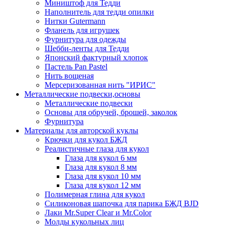
Миништоф для Тедди
Наполнитель для тедди опилки
Нитки Gutermann
Фланель для игрушек
Фурнитура для одежды
Шебби-ленты для Тедди
Японский фактурный хлопок
Пастель Pan Pastel
Нить вощеная
Мерсеризованная нить "ИРИС"
Металлические подвески,основы
Металлические подвески
Основы для обручей, брошей, заколок
Фурнитура
Материалы для авторской куклы
Крючки для кукол БЖД
Реалистичные глаза для кукол
Глаза для кукол 6 мм
Глаза для кукол 8 мм
Глаза для кукол 10 мм
Глаза для кукол 12 мм
Полимерная глина для кукол
Силиконовая шапочка для парика БЖД BJD
Лаки Mr.Super Clear и Mr.Color
Молды кукольных лиц