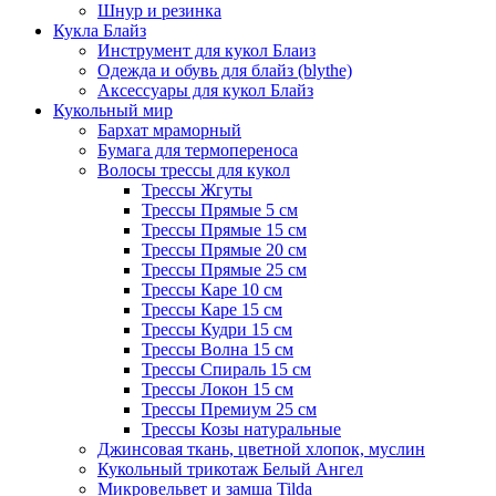
Шнур и резинка
Кукла Блайз
Инструмент для кукол Блаиз
Одежда и обувь для блайз (blythe)
Аксессуары для кукол Блайз
Кукольный мир
Бархат мраморный
Бумага для термопереноса
Волосы трессы для кукол
Трессы Жгуты
Трессы Прямые 5 см
Трессы Прямые 15 см
Трессы Прямые 20 см
Трессы Прямые 25 см
Трессы Каре 10 см
Трессы Каре 15 см
Трессы Кудри 15 см
Трессы Волна 15 см
Трессы Спираль 15 см
Трессы Локон 15 см
Трессы Премиум 25 см
Трессы Козы натуральные
Джинсовая ткань, цветной хлопок, муслин
Кукольный трикотаж Белый Ангел
Микровельвет и замша Tilda