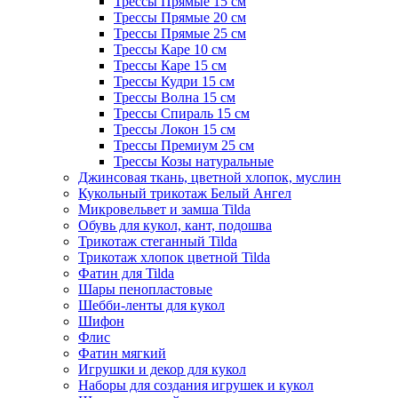
Трессы Прямые 15 см
Трессы Прямые 20 см
Трессы Прямые 25 см
Трессы Каре 10 см
Трессы Каре 15 см
Трессы Кудри 15 см
Трессы Волна 15 см
Трессы Спираль 15 см
Трессы Локон 15 см
Трессы Премиум 25 см
Трессы Козы натуральные
Джинсовая ткань, цветной хлопок, муслин
Кукольный трикотаж Белый Ангел
Микровельвет и замша Tilda
Обувь для кукол, кант, подошва
Трикотаж стеганный Tilda
Трикотаж хлопок цветной Tilda
Фатин для Tilda
Шары пенопластовые
Шебби-ленты для кукол
Шифон
Флис
Фатин мягкий
Игрушки и декор для кукол
Наборы для создания игрушек и кукол