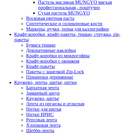
Пастель масляная MUNGYO мягкая
профессиональная - поштучно
Сухая пастель MUNGYO
Восковая цветная паста
Синтетические и силиконовые кисти
Маркеры, ручки, перья для каллиграфии
Крафт-коробки, крафт-пакеты, тишью, стружка, zip-
пакеты
Бумага тишью
Декоративные наклейки
Крафт-коробки из микрогофры
Крафт-коробки с окошком
Крафт-пакеты
Пакеты с защелкой Zip-Lock
Прищепки деревянные
Кружево, ленты, шитье, нитки
Бархатная лента
Замшевый шнур
Кружево, шитье
Лента из органзы и атласная
Нитки для шитья
Нитки ИРИС
Репсовая лента
Хлопковая лента
Шебби-ленты