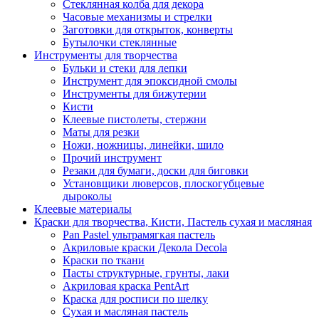
Стеклянная колба для декора
Часовые механизмы и стрелки
Заготовки для открыток, конверты
Бутылочки стеклянные
Инструменты для творчества
Бульки и стеки для лепки
Инструмент для эпоксидной смолы
Инструменты для бижутерии
Кисти
Клеевые пистолеты, стержни
Маты для резки
Ножи, ножницы, линейки, шило
Прочий инструмент
Резаки для бумаги, доски для биговки
Установщики люверсов, плоскогубцевые
дыроколы
Клеевые материалы
Краски для творчества, Кисти, Пастель сухая и масляная
Pan Pastel ультрамягкая пастель
Акриловые краски Декола Decola
Краски по ткани
Пасты структурные, грунты, лаки
Акриловая краска PentArt
Краска для росписи по шелку
Cухая и масляная пастель