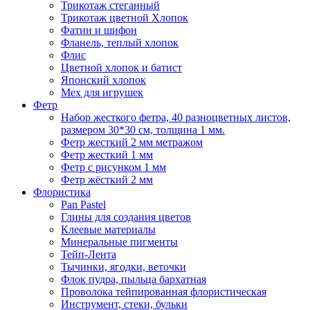
Трикотаж стеганный
Трикотаж цветной Хлопок
Фатин и шифон
Фланель, теплый хлопок
Флис
Цветной хлопок и батист
Японский хлопок
Мех для игрушек
Фетр
Набор жесткого фетра, 40 разноцветных листов,
размером 30*30 см, толщина 1 мм.
Фетр жесткий 2 мм метражом
Фетр жесткий 1 мм
Фетр с рисунком 1 мм
Фетр жёсткий 2 мм
Флористика
Pan Pastel
Глины для создания цветов
Клеевые материалы
Минеральные пигменты
Тейп-Лента
Тычинки, ягодки, веточки
Флок пудра, пыльца бархатная
Проволока тейпированная флористическая
Инструмент, стеки, бульки