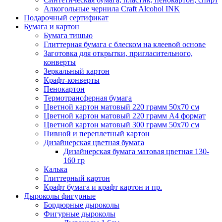
Алкогольные чернила Craft Alcohol INK
Подарочный сертификат
Бумага и картон
Бумага тишью
Глиттерная бумага с блеском на клеевой основе
Заготовка для открытки, пригласительного,
конверты
Зеркальный картон
Крафт-конверты
Пенокартон
Термотрансферная бумага
Цветной картон матовый 220 грамм 50х70 см
Цветной картон матовый 220 грамм A4 формат
Цветной картон матовый 300 грамм 50х70 см
Пивной и переплетный картон
Дизайнерская цветная бумага
Дизайнерская бумага матовая цветная 130-
160 гр
Калька
Глиттерный картон
Крафт бумага и крафт картон и пр.
Дыроколы фигурные
Бордюрные дыроколы
Фигурные дыроколы