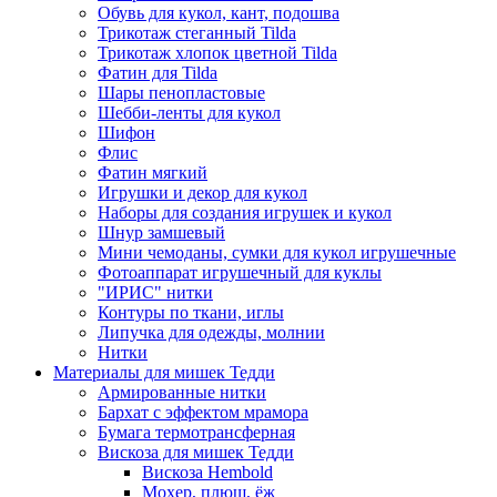
Обувь для кукол, кант, подошва
Трикотаж стеганный Tilda
Трикотаж хлопок цветной Tilda
Фатин для Tilda
Шары пенопластовые
Шебби-ленты для кукол
Шифон
Флис
Фатин мягкий
Игрушки и декор для кукол
Наборы для создания игрушек и кукол
Шнур замшевый
Мини чемоданы, сумки для кукол игрушечные
Фотоаппарат игрушечный для куклы
"ИРИС" нитки
Контуры по ткани, иглы
Липучка для одежды, молнии
Нитки
Материалы для мишек Тедди
Армированные нитки
Бархат с эффектом мрамора
Бумага термотрансферная
Вискоза для мишек Тедди
Вискоза Hembold
Мохер, плюш, ёж