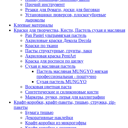
Прочий инструмент
Резаки для бумаги, доски для биговки
Установщики люверсов, плоскогубцевые
дыроколы
Клеевые материалы
Краски для творчества, Кисти, Пастель сухая и масляная
Pan Pastel ультрамягкая пастель
Акриловые краски Декола Decola
Краски по ткани
Пасты структурные, грунты, лаки
Акриловая краска PentArt
Краска для росписи по шелку
Cухая и масляная пастель
Пастель масляная MUNGYO мягкая
профессиональная - поштучно
Сухая пастель MUNGYO
Восковая цветная паста
Синтетические и силиконовые кисти
Маркеры, ручки, перья для каллиграфии
Крафт-коробки, крафт-пакеты, тишью, стружка, zip-
пакеты
Бумага тишью
Декоративные наклейки
Крафт-коробки из микрогофры
Крафт-коробки с окошком