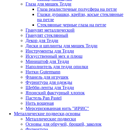
Глаза для мишек Тедди
Глаза реалистичные полусфера на петле
Глазки дурашки, крейзи, косые стеклянные
на петле
Стеклянные черные глаза на петле
Гранулят металлический
Гранулят стеклянный
Декор для Тедди
Диски и шплинты для мишек Тедди
Инструменты для Тедди
Искусственный мех и плюш
Миништоф для Тедди
Наполнитель для тедди опилки
Нитки Gutermann
Фланель для игрушек
Фурнитура для одежды
Шебби-ленты для Тедди
Японский фактурный хлопок
Пастель Pan Pastel
Нить вощеная
Мерсеризованная нить "ИРИС"
Металлические подвески,основы
Металлические подвески
Основы для обручей, брошей, заколок
Фурнитура