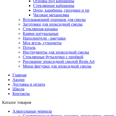
Основы под кабошоны
Стеклянные кабошоны
Цепи, карабины, гвоздики и пр
Часовые механизмы
Всплывающий порошок для смолы
Заготовки для эпоксидной смолы
Стеклянная крошка
Камни натуральные
Наполнители - ракушки
Мох ягель, сухоцветы
Поталь
Инструменты для эпоксидной смолы
Стеклянные бутылочки с пробкой
Рисование эпоксидной смолой Resin Art
Мини фигурки для эпоксидной смолы
Главная
Акции
Доставка и оплата
Школа
Контакты
Каталог товаров
Алкогольные чернила
Синтетическая бумага, пластик, пенокартон, спирт