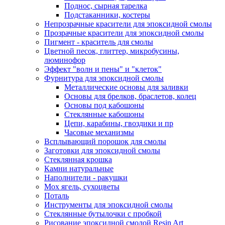
Поднос, сырная тарелка
Подстаканники, костеры
Непрозрачные красители для эпоксидной смолы
Прозрачные красители для эпоксидной смолы
Пигмент - краситель для смолы
Цветной песок, глиттер, микробусины,
люминофор
Эффект "волн и пены" и "клеток"
Фурнитура для эпоксидной смолы
Металлические основы для заливки
Основы для брелков, браслетов, колец
Основы под кабошоны
Стеклянные кабошоны
Цепи, карабины, гвоздики и пр
Часовые механизмы
Всплывающий порошок для смолы
Заготовки для эпоксидной смолы
Стеклянная крошка
Камни натуральные
Наполнители - ракушки
Мох ягель, сухоцветы
Поталь
Инструменты для эпоксидной смолы
Стеклянные бутылочки с пробкой
Рисование эпоксидной смолой Resin Art