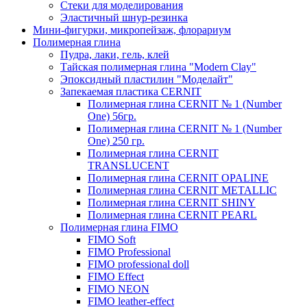
Стеки для моделирования
Эластичный шнур-резинка
Мини-фигурки, микропейзаж, флорариум
Полимерная глина
Пудра, лаки, гель, клей
Тайская полимерная глина "Modern Clay"
Эпоксидный пластилин "Моделайт"
Запекаемая пластика CERNIT
Полимерная глина CERNIT № 1 (Number
One) 56гр.
Полимерная глина CERNIT № 1 (Number
One) 250 гр.
Полимерная глина CERNIT
TRANSLUCENT
Полимерная глина CERNIT OPALINE
Полимерная глина CERNIT METALLIC
Полимерная глина CERNIT SHINY
Полимерная глина CERNIT PEARL
Полимерная глина FIMO
FIMO Soft
FIMO Professional
FIMO professional doll
FIMO Effect
FIMO NEON
FIMO leather-effect