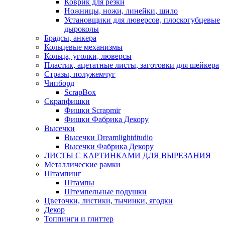
Коврик для резки
Ножницы, ножи, линейки, шило
Установщики для люверсов, плоскогубцевые
дыроколы
Брадсы, анкера
Кольцевые механизмы
Кольца, уголки, люверсы
Пластик, ацетатные листы, заготовки для шейкера
Стразы, полужемчуг
Чипборд
ScrapBox
Скрапфишки
Фишки Scrapmir
Фишки Фабрика Декору
Высечки
Высечки Dreamlightdtudio
Высечки Фабрика Декору
ЛИСТЫ С КАРТИНКАМИ ДЛЯ ВЫРЕЗАНИЯ
Металлические рамки
Штампинг
Штампы
Штемпельные подушки
Цветочки, листики, тычинки, ягодки
Декор
Топпинги и глиттер