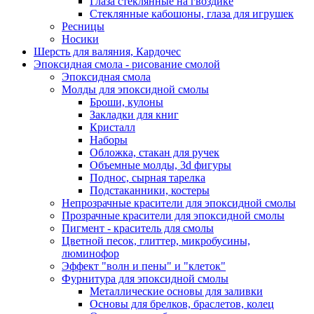
Глаза стеклянные на гвоздике
Стеклянные кабошоны, глаза для игрушек
Ресницы
Носики
Шерсть для валяния, Кардочес
Эпоксидная смола - рисование смолой
Эпоксидная смола
Молды для эпоксидной смолы
Броши, кулоны
Закладки для книг
Кристалл
Наборы
Обложка, стакан для ручек
Объемные молды, 3d фигуры
Поднос, сырная тарелка
Подстаканники, костеры
Непрозрачные красители для эпоксидной смолы
Прозрачные красители для эпоксидной смолы
Пигмент - краситель для смолы
Цветной песок, глиттер, микробусины,
люминофор
Эффект "волн и пены" и "клеток"
Фурнитура для эпоксидной смолы
Металлические основы для заливки
Основы для брелков, браслетов, колец