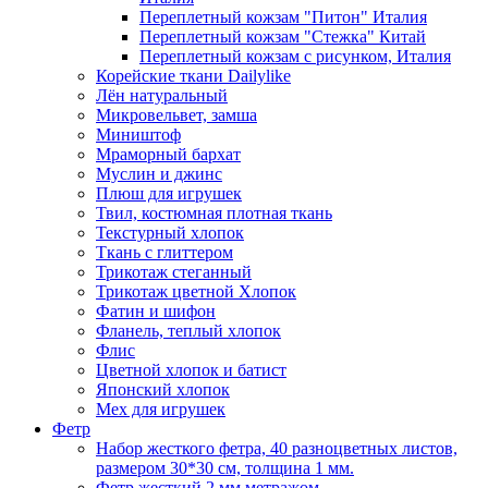
Переплетный кожзам "Питон" Италия
Переплетный кожзам "Стежка" Китай
Переплетный кожзам с рисунком, Италия
Корейские ткани Dailylike
Лён натуральный
Микровельвет, замша
Миништоф
Мраморный бархат
Муслин и джинс
Плюш для игрушек
Твил, костюмная плотная ткань
Текстурный хлопок
Ткань с глиттером
Трикотаж стеганный
Трикотаж цветной Хлопок
Фатин и шифон
Фланель, теплый хлопок
Флис
Цветной хлопок и батист
Японский хлопок
Мех для игрушек
Фетр
Набор жесткого фетра, 40 разноцветных листов,
размером 30*30 см, толщина 1 мм.
Фетр жесткий 2 мм метражом