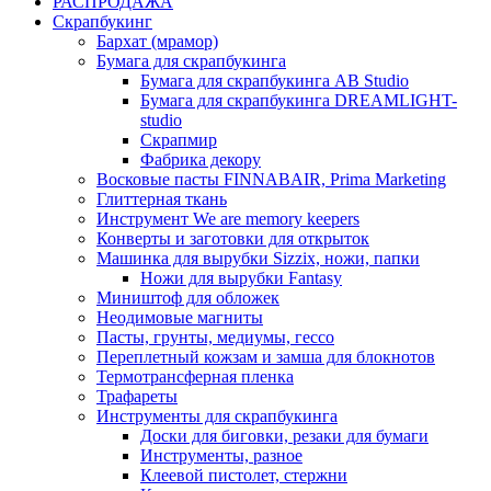
РАСПРОДАЖА
Скрапбукинг
Бархат (мрамор)
Бумага для скрапбукинга
Бумага для скрапбукинга AB Studio
Бумага для скрапбукинга DREAMLIGHT-
studio
Скрапмир
Фабрика декору
Восковые пасты FINNABAIR, Prima Marketing
Глиттерная ткань
Инструмент We are memory keepers
Конверты и заготовки для открыток
Машинка для вырубки Sizzix, ножи, папки
Ножи для вырубки Fantasy
Миништоф для обложек
Неодимовые магниты
Пасты, грунты, медиумы, гессо
Переплетный кожзам и замша для блокнотов
Термотрансферная пленка
Трафареты
Инструменты для скрапбукинга
Доски для биговки, резаки для бумаги
Инструменты, разное
Клеевой пистолет, стержни