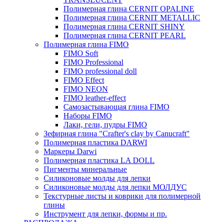
Полимерная глина CERNIT OPALINE
Полимерная глина CERNIT METALLIC
Полимерная глина CERNIT SHINY
Полимерная глина CERNIT PEARL
Полимерная глина FIMO
FIMO Soft
FIMO Professional
FIMO professional doll
FIMO Effect
FIMO NEON
FIMO leather-effect
Самозастывающая глина FIMO
Наборы FIMO
Лаки, гели, пудры FIMO
Зефирная глина "Crafter's clay by Canucraft"
Полимерная пластика DARWI
Маркеры Darwi
Полимерная пластика LA DOLL
Пигменты минеральные
Силиконовые молды для лепки
Силиконовые молды для лепки МОЛДУС
Текстурные листы и коврики для полимерной
глины
Инструмент для лепки, формы и пр.