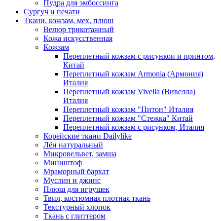
Пудра для эмбоссинга
Сургуч и печати
Ткани, кожзам, мех, плюш
Велюр трикотажный
Кожа искусственная
Кожзам
Переплетный кожзам с рисункои и принтом,
Китай
Переплетный кожзам Armonia (Армония)
Италия
Переплетный кожзам Vivella (Вивелла)
Италия
Переплетный кожзам "Питон" Италия
Переплетный кожзам "Стежка" Китай
Переплетный кожзам с рисунком, Италия
Корейские ткани Dailylike
Лён натуральный
Микровельвет, замша
Миништоф
Мраморный бархат
Муслин и джинс
Плюш для игрушек
Твил, костюмная плотная ткань
Текстурный хлопок
Ткань с глиттером