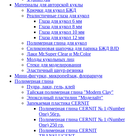
Материалы для авторской куклы
Крючки для кукол БЖД
Реалистичные глаза для кукол
Глаза для кукол 6 мм
Глаза для кукол 8 мм
Глаза для кукол 10 мм
Глаза для кукол 12 мм
Полимерная глина для кукол
Силиконовая шапочка для парика БЖД BJD
Лаки Mr.Super Clear и Mr.Color
Молды кукольных лиц
Стеки для моделирования
Эластичный шнур-резинка
Мини-фигурки, микропейзаж, флорариум
Полимерная глина
Пудра, лаки, гель, клей
Тайская полимерная глина "Modern Clay"
Эпоксидный пластилин "Моделайт"
Запекаемая пластика CERNIT
Полимерная глина CERNIT № 1 (Number
One) 56гр.
Полимерная глина CERNIT № 1 (Number
One) 250 гр.
Полимерная глина CERNIT
TRANSLUCENT