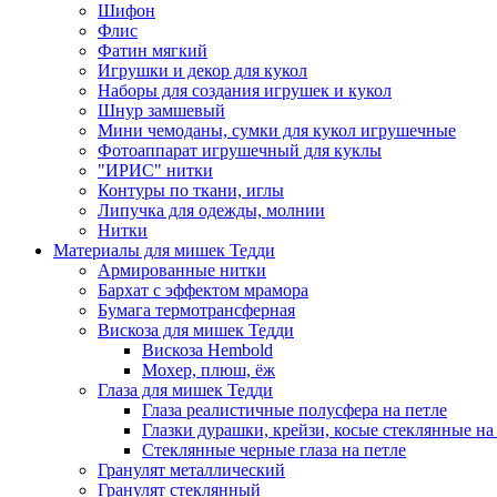
Шифон
Флис
Фатин мягкий
Игрушки и декор для кукол
Наборы для создания игрушек и кукол
Шнур замшевый
Мини чемоданы, сумки для кукол игрушечные
Фотоаппарат игрушечный для куклы
"ИРИС" нитки
Контуры по ткани, иглы
Липучка для одежды, молнии
Нитки
Материалы для мишек Тедди
Армированные нитки
Бархат с эффектом мрамора
Бумага термотрансферная
Вискоза для мишек Тедди
Вискоза Hembold
Мохер, плюш, ёж
Глаза для мишек Тедди
Глаза реалистичные полусфера на петле
Глазки дурашки, крейзи, косые стеклянные на
Стеклянные черные глаза на петле
Гранулят металлический
Гранулят стеклянный