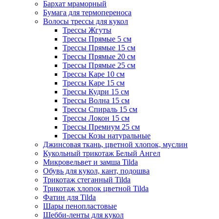
Бархат мраморный
Бумага для термопереноса
Волосы трессы для кукол
Трессы Жгуты
Трессы Прямые 5 см
Трессы Прямые 15 см
Трессы Прямые 20 см
Трессы Прямые 25 см
Трессы Каре 10 см
Трессы Каре 15 см
Трессы Кудри 15 см
Трессы Волна 15 см
Трессы Спираль 15 см
Трессы Локон 15 см
Трессы Премиум 25 см
Трессы Козы натуральные
Джинсовая ткань, цветной хлопок, муслин
Кукольный трикотаж Белый Ангел
Микровельвет и замша Tilda
Обувь для кукол, кант, подошва
Трикотаж стеганный Tilda
Трикотаж хлопок цветной Tilda
Фатин для Tilda
Шары пенопластовые
Шебби-ленты для кукол