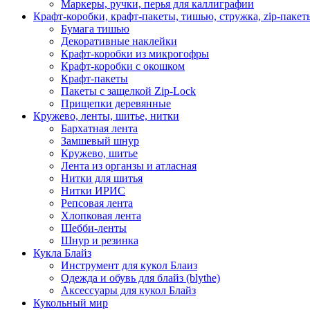
Маркеры, ручки, перья для каллиграфии
Крафт-коробки, крафт-пакеты, тишью, стружка, zip-пакет
Бумага тишью
Декоративные наклейки
Крафт-коробки из микрогофры
Крафт-коробки с окошком
Крафт-пакеты
Пакеты с защелкой Zip-Lock
Прищепки деревянные
Кружево, ленты, шитье, нитки
Бархатная лента
Замшевый шнур
Кружево, шитье
Лента из органзы и атласная
Нитки для шитья
Нитки ИРИС
Репсовая лента
Хлопковая лента
Шебби-ленты
Шнур и резинка
Кукла Блайз
Инструмент для кукол Блаиз
Одежда и обувь для блайз (blythe)
Аксессуары для кукол Блайз
Кукольный мир