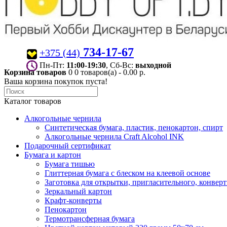
734-17-67
+375 (44)
Пн-Пт:
11:00-19:30
, Сб-Вс:
выходной
Корзина товаров
0
0 товаров(а) - 0.00 р.
Ваша корзина покупок пуста!
Каталог товаров
Алкогольные чернила
Синтетическая бумага, пластик, пенокартон, спирт
Алкогольные чернила Craft Alcohol INK
Подарочный сертификат
Бумага и картон
Бумага тишью
Глиттерная бумага с блеском на клеевой основе
Заготовка для открытки, пригласительного, конвер
Зеркальный картон
Крафт-конверты
Пенокартон
Термотрансферная бумага