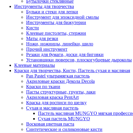
Бутылочки стеклянные
Инструменты для творчества
Бульки и стеки для лепки
Инструмент для эпоксидной смолы
Инструменты для бижутерии
Кисти
Клеевые пистолеты, стержни
Маты для резки
Ножи, ножницы, линейки, шило
Прочий инструмент
Резаки для бумаги, доски для биговки
Установщики люверсов, плоскогубцевые дыроколы
Клеевые материалы
Краски для творчества, Кисти, Пастель сухая и масляная
Pan Pastel ультрамягкая пастель
Акриловые краски Декола Decola
Краски по ткани
Пасты структурные, грунты, лаки
Акриловая краска PentArt
Краска для росписи по шелку
Cухая и масляная пастель
Пастель масляная MUNGYO мягкая профессио
Сухая пастель MUNGYO
Восковая цветная паста
Синтетические и силиконовые кисти