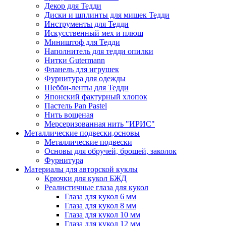
Декор для Тедди
Диски и шплинты для мишек Тедди
Инструменты для Тедди
Искусственный мех и плюш
Миништоф для Тедди
Наполнитель для тедди опилки
Нитки Gutermann
Фланель для игрушек
Фурнитура для одежды
Шебби-ленты для Тедди
Японский фактурный хлопок
Пастель Pan Pastel
Нить вощеная
Мерсеризованная нить "ИРИС"
Металлические подвески,основы
Металлические подвески
Основы для обручей, брошей, заколок
Фурнитура
Материалы для авторской куклы
Крючки для кукол БЖД
Реалистичные глаза для кукол
Глаза для кукол 6 мм
Глаза для кукол 8 мм
Глаза для кукол 10 мм
Глаза для кукол 12 мм