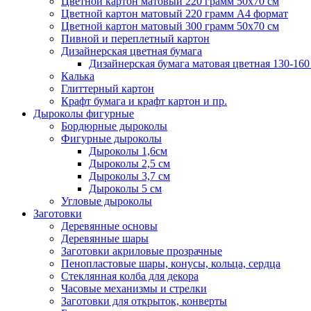
Цветной картон матовый 220 грамм 50х70 см
Цветной картон матовый 220 грамм A4 формат
Цветной картон матовый 300 грамм 50х70 см
Пивной и переплетный картон
Дизайнерская цветная бумага
Дизайнерская бумага матовая цветная 130-160
Калька
Глиттерный картон
Крафт бумага и крафт картон и пр.
Дыроколы фигурные
Бордюрные дыроколы
Фигурные дыроколы
Дыроколы 1,6см
Дыроколы 2,5 см
Дыроколы 3,7 см
Дыроколы 5 см
Угловые дыроколы
Заготовки
Деревянные основы
Деревянные шары
Заготовки акриловые прозрачные
Пенопластовые шары, конусы, кольца, сердца
Стеклянная колба для декора
Часовые механизмы и стрелки
Заготовки для открыток, конверты