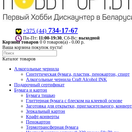
734-17-67
+375 (44)
Пн-Пт:
11:00-19:30
, Сб-Вс:
выходной
Корзина товаров
0
0 товаров(а) - 0.00 р.
Ваша корзина покупок пуста!
Каталог товаров
Алкогольные чернила
Синтетическая бумага, пластик, пенокартон, спирт
Алкогольные чернила Craft Alcohol INK
Подарочный сертификат
Бумага и картон
Бумага тишью
Глиттерная бумага с блеском на клеевой основе
Заготовка для открытки, пригласительного, конвер
Зеркальный картон
Крафт-конверты
Пенокартон
Термотрансферная бумага