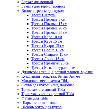
Бархат мраморный
Бумага для термопереноса
Волосы трессы для кукол
Трессы Жгуты
Трессы Прямые 5 см
Трессы Прямые 15 см
Трессы Прямые 20 см
Трессы Прямые 25 см
Трессы Каре 10 см
Трессы Каре 15 см
Трессы Кудри 15 см
Трессы Волна 15 см
Трессы Спираль 15 см
Трессы Локон 15 см
Трессы Премиум 25 см
Трессы Козы натуральные
Джинсовая ткань, цветной хлопок, муслин
Кукольный трикотаж Белый Ангел
Микровельвет и замша Tilda
Обувь для кукол, кант, подошва
Трикотаж стеганный Tilda
Трикотаж хлопок цветной Tilda
Фатин для Tilda
Шары пенопластовые
Шебби-ленты для кукол