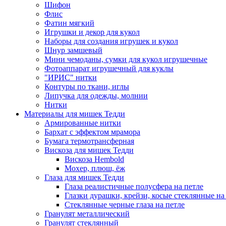
Шифон
Флис
Фатин мягкий
Игрушки и декор для кукол
Наборы для создания игрушек и кукол
Шнур замшевый
Мини чемоданы, сумки для кукол игрушечные
Фотоаппарат игрушечный для куклы
"ИРИС" нитки
Контуры по ткани, иглы
Липучка для одежды, молнии
Нитки
Материалы для мишек Тедди
Армированные нитки
Бархат с эффектом мрамора
Бумага термотрансферная
Вискоза для мишек Тедди
Вискоза Hembold
Мохер, плюш, ёж
Глаза для мишек Тедди
Глаза реалистичные полусфера на петле
Глазки дурашки, крейзи, косые стеклянные на
Стеклянные черные глаза на петле
Гранулят металлический
Гранулят стеклянный