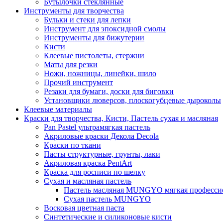
Бутылочки стеклянные
Инструменты для творчества
Бульки и стеки для лепки
Инструмент для эпоксидной смолы
Инструменты для бижутерии
Кисти
Клеевые пистолеты, стержни
Маты для резки
Ножи, ножницы, линейки, шило
Прочий инструмент
Резаки для бумаги, доски для биговки
Установщики люверсов, плоскогубцевые дыроколы
Клеевые материалы
Краски для творчества, Кисти, Пастель сухая и масляная
Pan Pastel ультрамягкая пастель
Акриловые краски Декола Decola
Краски по ткани
Пасты структурные, грунты, лаки
Акриловая краска PentArt
Краска для росписи по шелку
Cухая и масляная пастель
Пастель масляная MUNGYO мягкая профессио
Сухая пастель MUNGYO
Восковая цветная паста
Синтетические и силиконовые кисти