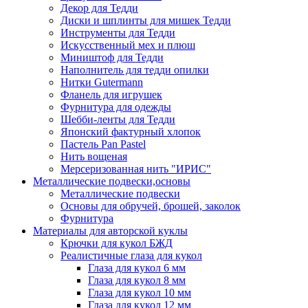
Декор для Тедди
Диски и шплинты для мишек Тедди
Инструменты для Тедди
Искусственный мех и плюш
Миништоф для Тедди
Наполнитель для тедди опилки
Нитки Gutermann
Фланель для игрушек
Фурнитура для одежды
Шебби-ленты для Тедди
Японский фактурный хлопок
Пастель Pan Pastel
Нить вощеная
Мерсеризованная нить "ИРИС"
Металлические подвески,основы
Металлические подвески
Основы для обручей, брошей, заколок
Фурнитура
Материалы для авторской куклы
Крючки для кукол БЖД
Реалистичные глаза для кукол
Глаза для кукол 6 мм
Глаза для кукол 8 мм
Глаза для кукол 10 мм
Глаза для кукол 12 мм