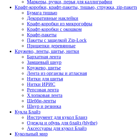
Маркеры, ручки, перья для каллиграфии
Крафт-коробки, крафт-пакеты, тишью, стружка, zip-пакет
Бумага тишью
Декоративные наклейки
Крафт-коробки из микрогофры
Крафт-коробки с окошком
Крафт-пакеты
Пакеты с защелкой Zip-Lock
Прищепки деревянные
Кружево, ленты, шитье, нитки
Бархатная лента
Замшевый шнур
Кружево, шитье
Лента из органзы и атласная
Нитки для шитья
Нитки ИРИС
Репсовая лента
Хлопковая лента
Шебби-ленты
Шнур и резинка
Кукла Блайз
Инструмент для кукол Блаиз
Одежда и обувь для блайз (blythe)
Аксессуары для кукол Блайз
Кукольный мир