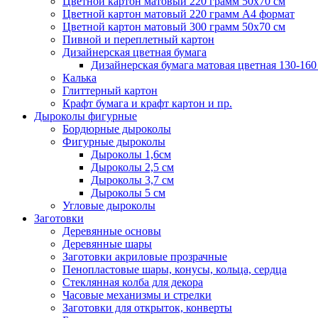
Цветной картон матовый 220 грамм 50х70 см
Цветной картон матовый 220 грамм A4 формат
Цветной картон матовый 300 грамм 50х70 см
Пивной и переплетный картон
Дизайнерская цветная бумага
Дизайнерская бумага матовая цветная 130-160
Калька
Глиттерный картон
Крафт бумага и крафт картон и пр.
Дыроколы фигурные
Бордюрные дыроколы
Фигурные дыроколы
Дыроколы 1,6см
Дыроколы 2,5 см
Дыроколы 3,7 см
Дыроколы 5 см
Угловые дыроколы
Заготовки
Деревянные основы
Деревянные шары
Заготовки акриловые прозрачные
Пенопластовые шары, конусы, кольца, сердца
Стеклянная колба для декора
Часовые механизмы и стрелки
Заготовки для открыток, конверты