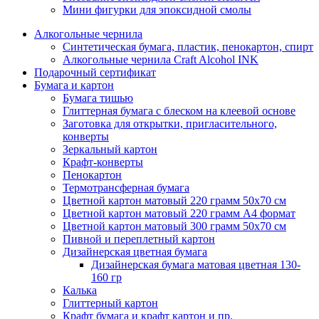
Мини фигурки для эпоксидной смолы
Алкогольные чернила
Синтетическая бумага, пластик, пенокартон, спирт
Алкогольные чернила Craft Alcohol INK
Подарочный сертификат
Бумага и картон
Бумага тишью
Глиттерная бумага с блеском на клеевой основе
Заготовка для открытки, пригласительного,
конверты
Зеркальный картон
Крафт-конверты
Пенокартон
Термотрансферная бумага
Цветной картон матовый 220 грамм 50х70 см
Цветной картон матовый 220 грамм A4 формат
Цветной картон матовый 300 грамм 50х70 см
Пивной и переплетный картон
Дизайнерская цветная бумага
Дизайнерская бумага матовая цветная 130-
160 гр
Калька
Глиттерный картон
Крафт бумага и крафт картон и пр.