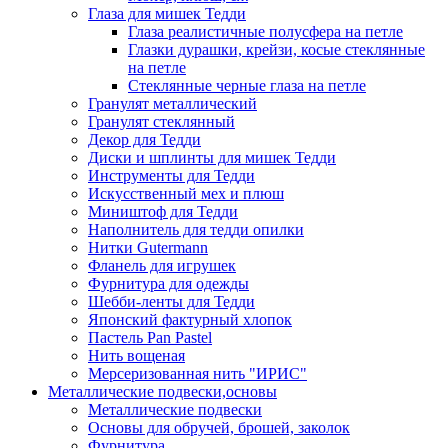
Глаза для мишек Тедди
Глаза реалистичные полусфера на петле
Глазки дурашки, крейзи, косые стеклянные
на петле
Стеклянные черные глаза на петле
Гранулят металлический
Гранулят стеклянный
Декор для Тедди
Диски и шплинты для мишек Тедди
Инструменты для Тедди
Искусственный мех и плюш
Миништоф для Тедди
Наполнитель для тедди опилки
Нитки Gutermann
Фланель для игрушек
Фурнитура для одежды
Шебби-ленты для Тедди
Японский фактурный хлопок
Пастель Pan Pastel
Нить вощеная
Мерсеризованная нить "ИРИС"
Металлические подвески,основы
Металлические подвески
Основы для обручей, брошей, заколок
Фурнитура