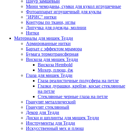
Шнур замшевый
Мини чемоданы, сумки для кукол игрушечные
Фотоаппарат игрушечный для куклы
"ИРИС" нитки
Контуры по ткани, иглы
Липучка для одежды, молнии
Нитки
Материалы для мишек Тедди
Армированные нитки
Бархат с эффектом мрамора
Бумага термотрансферная
Вискоза для мишек Тедди
Вискоза Hembold
Мохер, плюш, ёж
Глаза для мишек Тедди
Глаза реалистичные полусфера на петле
Глазки дурашки, крейзи, косые стеклянные
на петле
Стеклянные черные глаза на петле
Гранулят металлический
Гранулят стеклянный
Декор для Тедди
Диски и шплинты для мишек Тедди
Инструменты для Тедди
Искусственный мех и плюш