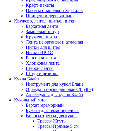
Крафт-пакеты
Пакеты с защелкой Zip-Lock
Прищепки деревянные
Кружево, ленты, шитье, нитки
Бархатная лента
Замшевый шнур
Кружево, шитье
Лента из органзы и атласная
Нитки для шитья
Нитки ИРИС
Репсовая лента
Хлопковая лента
Шебби-ленты
Шнур и резинка
Кукла Блайз
Инструмент для кукол Блаиз
Одежда и обувь для блайз (blythe)
Аксессуары для кукол Блайз
Кукольный мир
Бархат мраморный
Бумага для термопереноса
Волосы трессы для кукол
Трессы Жгуты
Трессы Прямые 5 см