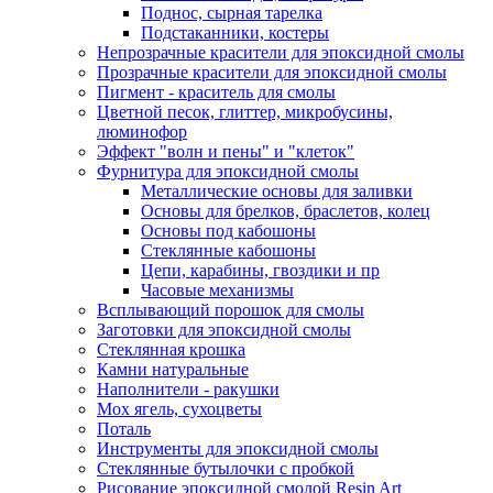
Поднос, сырная тарелка
Подстаканники, костеры
Непрозрачные красители для эпоксидной смолы
Прозрачные красители для эпоксидной смолы
Пигмент - краситель для смолы
Цветной песок, глиттер, микробусины,
люминофор
Эффект "волн и пены" и "клеток"
Фурнитура для эпоксидной смолы
Металлические основы для заливки
Основы для брелков, браслетов, колец
Основы под кабошоны
Стеклянные кабошоны
Цепи, карабины, гвоздики и пр
Часовые механизмы
Всплывающий порошок для смолы
Заготовки для эпоксидной смолы
Стеклянная крошка
Камни натуральные
Наполнители - ракушки
Мох ягель, сухоцветы
Поталь
Инструменты для эпоксидной смолы
Стеклянные бутылочки с пробкой
Рисование эпоксидной смолой Resin Art