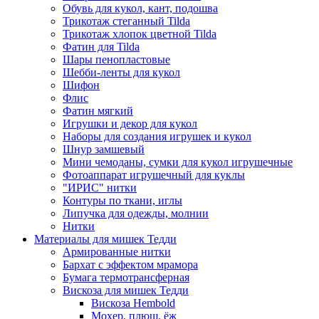
Обувь для кукол, кант, подошва
Трикотаж стеганный Tilda
Трикотаж хлопок цветной Tilda
Фатин для Tilda
Шары пенопластовые
Шебби-ленты для кукол
Шифон
Флис
Фатин мягкий
Игрушки и декор для кукол
Наборы для создания игрушек и кукол
Шнур замшевый
Мини чемоданы, сумки для кукол игрушечные
Фотоаппарат игрушечный для куклы
"ИРИС" нитки
Контуры по ткани, иглы
Липучка для одежды, молнии
Нитки
Материалы для мишек Тедди
Армированные нитки
Бархат с эффектом мрамора
Бумага термотрансферная
Вискоза для мишек Тедди
Вискоза Hembold
Мохер, плюш, ёж