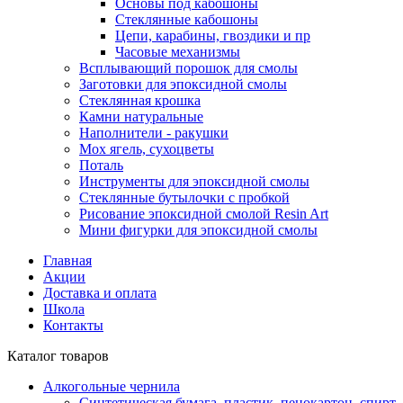
Основы под кабошоны
Стеклянные кабошоны
Цепи, карабины, гвоздики и пр
Часовые механизмы
Всплывающий порошок для смолы
Заготовки для эпоксидной смолы
Стеклянная крошка
Камни натуральные
Наполнители - ракушки
Мох ягель, сухоцветы
Поталь
Инструменты для эпоксидной смолы
Стеклянные бутылочки с пробкой
Рисование эпоксидной смолой Resin Art
Мини фигурки для эпоксидной смолы
Главная
Акции
Доставка и оплата
Школа
Контакты
Каталог товаров
Алкогольные чернила
Синтетическая бумага, пластик, пенокартон, спирт