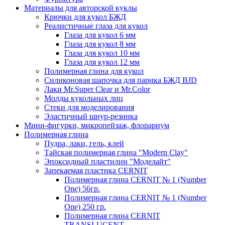
Материалы для авторской куклы
Крючки для кукол БЖД
Реалистичные глаза для кукол
Глаза для кукол 6 мм
Глаза для кукол 8 мм
Глаза для кукол 10 мм
Глаза для кукол 12 мм
Полимерная глина для кукол
Силиконовая шапочка для парика БЖД BJD
Лаки Mr.Super Clear и Mr.Color
Молды кукольных лиц
Стеки для моделирования
Эластичный шнур-резинка
Мини-фигурки, микропейзаж, флорариум
Полимерная глина
Пудра, лаки, гель, клей
Тайская полимерная глина "Modern Clay"
Эпоксидный пластилин "Моделайт"
Запекаемая пластика CERNIT
Полимерная глина CERNIT № 1 (Number
One) 56гр.
Полимерная глина CERNIT № 1 (Number
One) 250 гр.
Полимерная глина CERNIT
TRANSLUCENT