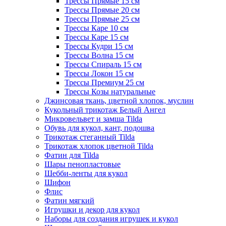
Трессы Прямые 15 см
Трессы Прямые 20 см
Трессы Прямые 25 см
Трессы Каре 10 см
Трессы Каре 15 см
Трессы Кудри 15 см
Трессы Волна 15 см
Трессы Спираль 15 см
Трессы Локон 15 см
Трессы Премиум 25 см
Трессы Козы натуральные
Джинсовая ткань, цветной хлопок, муслин
Кукольный трикотаж Белый Ангел
Микровельвет и замша Tilda
Обувь для кукол, кант, подошва
Трикотаж стеганный Tilda
Трикотаж хлопок цветной Tilda
Фатин для Tilda
Шары пенопластовые
Шебби-ленты для кукол
Шифон
Флис
Фатин мягкий
Игрушки и декор для кукол
Наборы для создания игрушек и кукол