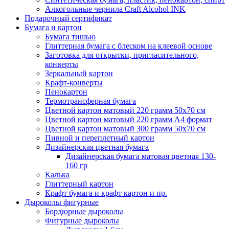
Алкогольные чернила Craft Alcohol INK
Подарочный сертификат
Бумага и картон
Бумага тишью
Глиттерная бумага с блеском на клеевой основе
Заготовка для открытки, пригласительного,
конверты
Зеркальный картон
Крафт-конверты
Пенокартон
Термотрансферная бумага
Цветной картон матовый 220 грамм 50х70 см
Цветной картон матовый 220 грамм A4 формат
Цветной картон матовый 300 грамм 50х70 см
Пивной и переплетный картон
Дизайнерская цветная бумага
Дизайнерская бумага матовая цветная 130-
160 гр
Калька
Глиттерный картон
Крафт бумага и крафт картон и пр.
Дыроколы фигурные
Бордюрные дыроколы
Фигурные дыроколы