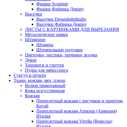
Фишки Scrapmir
Фишки Фабрика Декору
Высечки
Высечки Dreamlightdtudio
Высечки Фабрика Декору
ЛИСТЫ С КАРТИНКАМИ ДЛЯ ВЫРЕЗАНИЯ
Металлические рамки
Штампинг
Штампы
Штемпельные подушки
Цветочки, листики, тычинки, ягодки
Декор
Топпинги и глиттер
Пудра для эмбоссинга
Сургуч и печати
Ткани, кожзам, мех, плюш
Велюр трикотажный
Кожа искусственная
Кожзам
Переплетный кожзам с рисункои и принтом,
Китай
Переплетный кожзам Armonia (Армония)
Италия
Переплетный кожзам Vivella (Вивелла)
Италия