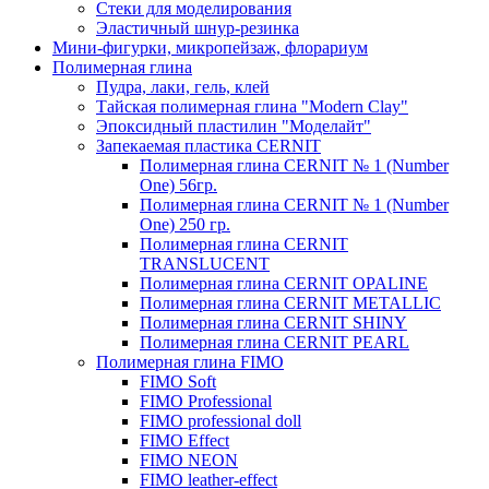
Стеки для моделирования
Эластичный шнур-резинка
Мини-фигурки, микропейзаж, флорариум
Полимерная глина
Пудра, лаки, гель, клей
Тайская полимерная глина "Modern Clay"
Эпоксидный пластилин "Моделайт"
Запекаемая пластика CERNIT
Полимерная глина CERNIT № 1 (Number
One) 56гр.
Полимерная глина CERNIT № 1 (Number
One) 250 гр.
Полимерная глина CERNIT
TRANSLUCENT
Полимерная глина CERNIT OPALINE
Полимерная глина CERNIT METALLIC
Полимерная глина CERNIT SHINY
Полимерная глина CERNIT PEARL
Полимерная глина FIMO
FIMO Soft
FIMO Professional
FIMO professional doll
FIMO Effect
FIMO NEON
FIMO leather-effect