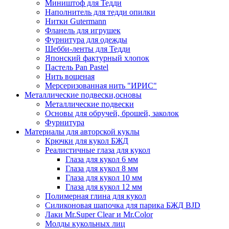
Миништоф для Тедди
Наполнитель для тедди опилки
Нитки Gutermann
Фланель для игрушек
Фурнитура для одежды
Шебби-ленты для Тедди
Японский фактурный хлопок
Пастель Pan Pastel
Нить вощеная
Мерсеризованная нить "ИРИС"
Металлические подвески,основы
Металлические подвески
Основы для обручей, брошей, заколок
Фурнитура
Материалы для авторской куклы
Крючки для кукол БЖД
Реалистичные глаза для кукол
Глаза для кукол 6 мм
Глаза для кукол 8 мм
Глаза для кукол 10 мм
Глаза для кукол 12 мм
Полимерная глина для кукол
Силиконовая шапочка для парика БЖД BJD
Лаки Mr.Super Clear и Mr.Color
Молды кукольных лиц