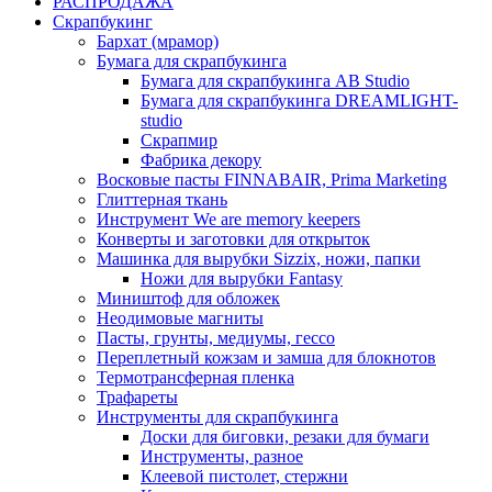
РАСПРОДАЖА
Скрапбукинг
Бархат (мрамор)
Бумага для скрапбукинга
Бумага для скрапбукинга AB Studio
Бумага для скрапбукинга DREAMLIGHT-
studio
Скрапмир
Фабрика декору
Восковые пасты FINNABAIR, Prima Marketing
Глиттерная ткань
Инструмент We are memory keepers
Конверты и заготовки для открыток
Машинка для вырубки Sizzix, ножи, папки
Ножи для вырубки Fantasy
Миништоф для обложек
Неодимовые магниты
Пасты, грунты, медиумы, гессо
Переплетный кожзам и замша для блокнотов
Термотрансферная пленка
Трафареты
Инструменты для скрапбукинга
Доски для биговки, резаки для бумаги
Инструменты, разное
Клеевой пистолет, стержни