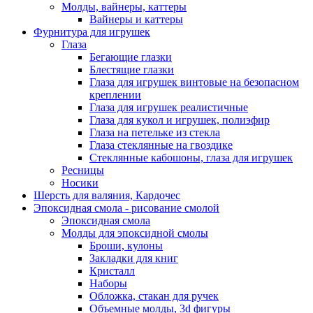
Молды, вайнеры, каттеры
Вайнеры и каттеры
Фурнитура для игрушек
Глаза
Бегающие глазки
Блестящие глазки
Глаза для игрушек винтовые на безопасном
креплении
Глаза для игрушек реалистичные
Глаза для кукол и игрушек, полиэфир
Глаза на петельке из стекла
Глаза стеклянные на гвоздике
Стеклянные кабошоны, глаза для игрушек
Ресницы
Носики
Шерсть для валяния, Кардочес
Эпоксидная смола - рисование смолой
Эпоксидная смола
Молды для эпоксидной смолы
Броши, кулоны
Закладки для книг
Кристалл
Наборы
Обложка, стакан для ручек
Объемные молды, 3d фигуры