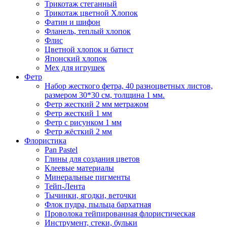
Трикотаж стеганный
Трикотаж цветной Хлопок
Фатин и шифон
Фланель, теплый хлопок
Флис
Цветной хлопок и батист
Японский хлопок
Мех для игрушек
Фетр
Набор жесткого фетра, 40 разноцветных листов,
размером 30*30 см, толщина 1 мм.
Фетр жесткий 2 мм метражом
Фетр жесткий 1 мм
Фетр с рисунком 1 мм
Фетр жёсткий 2 мм
Флористика
Pan Pastel
Глины для создания цветов
Клеевые материалы
Минеральные пигменты
Тейп-Лента
Тычинки, ягодки, веточки
Флок пудра, пыльца бархатная
Проволока тейпированная флористическая
Инструмент, стеки, бульки