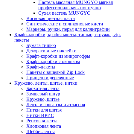
Пастель масляная MUNGYO мягкая
профессиональная - поштучно
Сухая пастель MUNGYO
Восковая цветная паста
Синтетические и силиконовые кисти
Маркеры, ручки, перья для каллиграфии
Крафт-коробки, крафт-пакеты, тишью, стружка, zip-
пакеты
Бумага тишью
Декоративные наклейки
Крафт-коробки из микрогофры
Крафт-коробки с окошком
Крафт-пакеты
Пакеты с защелкой Zip-Lock
Прищепки деревянные
Кружево, ленты, шитье, нитки
Бархатная лента
Замшевый шнур
Кружево, шитье
Лента из органзы и атласная
Нитки для шитья
Нитки ИРИС
Репсовая лента
Хлопковая лента
Шебби-ленты