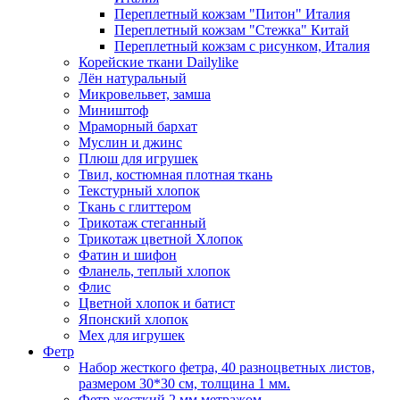
Переплетный кожзам "Питон" Италия
Переплетный кожзам "Стежка" Китай
Переплетный кожзам с рисунком, Италия
Корейские ткани Dailylike
Лён натуральный
Микровельвет, замша
Миништоф
Мраморный бархат
Муслин и джинс
Плюш для игрушек
Твил, костюмная плотная ткань
Текстурный хлопок
Ткань с глиттером
Трикотаж стеганный
Трикотаж цветной Хлопок
Фатин и шифон
Фланель, теплый хлопок
Флис
Цветной хлопок и батист
Японский хлопок
Мех для игрушек
Фетр
Набор жесткого фетра, 40 разноцветных листов,
размером 30*30 см, толщина 1 мм.
Фетр жесткий 2 мм метражом