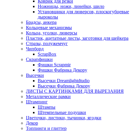
Коврик для резки
Ножницы, ножи, линейки, шило
Установщики для люверсов, плоскогубцевые
дыроколы
Брадсы, анкера
Кольцевые механизмы
Кольца, уголки, люверсы
Пластик, ацетатные листы, заготовки для шейкера
Стразы, полужемчуг
Чипборд
ScrapBox
Скрапфишки
Фишки Scrapmir
Фишки Фабрика Декору
Высечки
Высечки Dreamlightdtudio
Высечки Фабрика Декору
ЛИСТЫ С КАРТИНКАМИ ДЛЯ ВЫРЕЗАНИЯ
Металлические рамки
Штампинг
Штампы
Штемпельные подушки
Цветочки, листики, тычинки, ягодки
Декор
Топпинги и глиттер