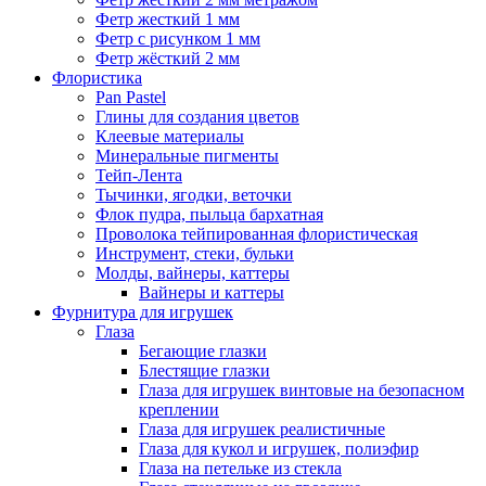
Фетр жесткий 1 мм
Фетр с рисунком 1 мм
Фетр жёсткий 2 мм
Флористика
Pan Pastel
Глины для создания цветов
Клеевые материалы
Минеральные пигменты
Тейп-Лента
Тычинки, ягодки, веточки
Флок пудра, пыльца бархатная
Проволока тейпированная флористическая
Инструмент, стеки, бульки
Молды, вайнеры, каттеры
Вайнеры и каттеры
Фурнитура для игрушек
Глаза
Бегающие глазки
Блестящие глазки
Глаза для игрушек винтовые на безопасном
креплении
Глаза для игрушек реалистичные
Глаза для кукол и игрушек, полиэфир
Глаза на петельке из стекла