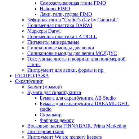
Самозастывающая глина FIMO
Наборы FIMO
Лаки, гели, пудры FIMO
Зефирная глина "Crafter's clay by Canucraft"
Полимерная пластика DARWI
Маркеры Darwi
Полимерная пластика LA DOLL
Пигменты минеральные
Силиконовые молды для лепки
Силиконовые молды для лепки МОЛДУС
Текстурные листы и коврики для полимерной
глины
Инструмент для лепки, формы и пр.
РАСПРОДАЖА
Скрапбукинг
Бархат (мрамор)
Бумага для скрапбукинга
Бумага для скрапбукинга AB Studio
Бумага для скрапбукинга DREAMLIGHT-
studio
Скрапмир
Фабрика декору
Восковые пасты FINNABAIR, Prima Marketing
Глиттерная ткань
Инструмент We are memory keepers