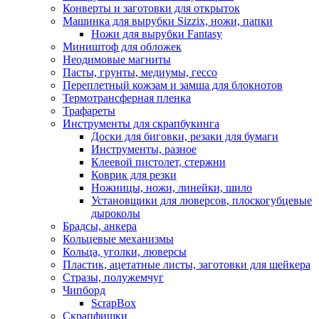
Конверты и заготовки для открыток
Машинка для вырубки Sizzix, ножи, папки
Ножи для вырубки Fantasy
Миништоф для обложек
Неодимовые магниты
Пасты, грунты, медиумы, гессо
Переплетный кожзам и замша для блокнотов
Термотрансферная пленка
Трафареты
Инструменты для скрапбукинга
Доски для биговки, резаки для бумаги
Инструменты, разное
Клеевой пистолет, стержни
Коврик для резки
Ножницы, ножи, линейки, шило
Установщики для люверсов, плоскогубцевые
дыроколы
Брадсы, анкера
Кольцевые механизмы
Кольца, уголки, люверсы
Пластик, ацетатные листы, заготовки для шейкера
Стразы, полужемчуг
Чипборд
ScrapBox
Скрапфишки