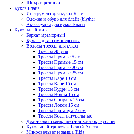
Шнур и резинка
Кукла Блайз
Инструмент для кукол Блаиз
Одежда и обувь для блайз (blythe)
Аксессуары для кукол Блайз
Кукольный мир
Бархат мраморный
Бумага для термопереноса
Волосы трессы для кукол
Трессы Жгуты
Трессы Прямые 5 см
Трессы Прямые 15 см
Трессы Прямые 20 см
Трессы Прямые 25 см
Трессы Каре 10 см
Трессы Каре 15 см
Трессы Кудри 15 см
Трессы Волна 15 см
Трессы Спираль 15 см
Трессы Локон 15 см
Трессы Премиум 25 см
Трессы Козы натуральные
Джинсовая ткань, цветной хлопок, муслин
Кукольный трикотаж Белый Ангел
Микровельвет и замша Tilda