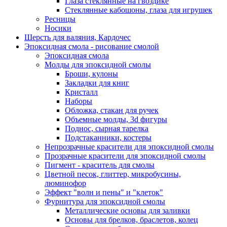
Глаза стеклянные на гвоздике
Стеклянные кабошоны, глаза для игрушек
Ресницы
Носики
Шерсть для валяния, Кардочес
Эпоксидная смола - рисование смолой
Эпоксидная смола
Молды для эпоксидной смолы
Броши, кулоны
Закладки для книг
Кристалл
Наборы
Обложка, стакан для ручек
Объемные молды, 3d фигуры
Поднос, сырная тарелка
Подстаканники, костеры
Непрозрачные красители для эпоксидной смолы
Прозрачные красители для эпоксидной смолы
Пигмент - краситель для смолы
Цветной песок, глиттер, микробусины,
люминофор
Эффект "волн и пены" и "клеток"
Фурнитура для эпоксидной смолы
Металлические основы для заливки
Основы для брелков, браслетов, колец