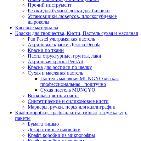
Прочий инструмент
Резаки для бумаги, доски для биговки
Установщики люверсов, плоскогубцевые
дыроколы
Клеевые материалы
Краски для творчества, Кисти, Пастель сухая и масляная
Pan Pastel ультрамягкая пастель
Акриловые краски Декола Decola
Краски по ткани
Пасты структурные, грунты, лаки
Акриловая краска PentArt
Краска для росписи по шелку
Cухая и масляная пастель
Пастель масляная MUNGYO мягкая
профессиональная - поштучно
Сухая пастель MUNGYO
Восковая цветная паста
Синтетические и силиконовые кисти
Маркеры, ручки, перья для каллиграфии
Крафт-коробки, крафт-пакеты, тишью, стружка, zip-
пакеты
Бумага тишью
Декоративные наклейки
Крафт-коробки из микрогофры
Крафт-коробки с окошком