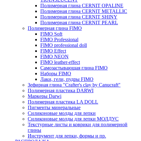
Полимерная глина CERNIT OPALINE
Полимерная глина CERNIT METALLIC
Полимерная глина CERNIT SHINY
Полимерная глина CERNIT PEARL
Полимерная глина FIMO
FIMO Soft
FIMO Professional
FIMO professional doll
FIMO Effect
FIMO NEON
FIMO leather-effect
Самозастывающая глина FIMO
Наборы FIMO
Лаки, гели, пудры FIMO
Зефирная глина "Crafter's clay by Canucraft"
Полимерная пластика DARWI
Маркеры Darwi
Полимерная пластика LA DOLL
Пигменты минеральные
Силиконовые молды для лепки
Силиконовые молды для лепки МОЛДУС
Текстурные листы и коврики для полимерной
глины
Инструмент для лепки, формы и пр.