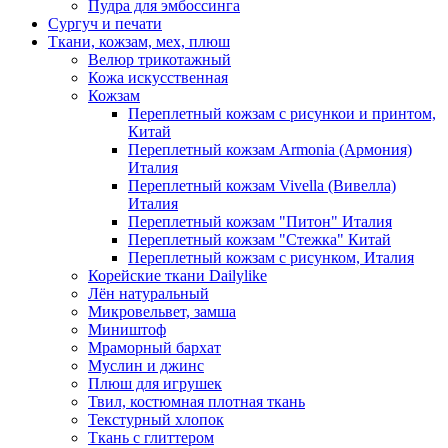
Пудра для эмбоссинга
Сургуч и печати
Ткани, кожзам, мех, плюш
Велюр трикотажный
Кожа искусственная
Кожзам
Переплетный кожзам с рисункои и принтом,
Китай
Переплетный кожзам Armonia (Армония)
Италия
Переплетный кожзам Vivella (Вивелла)
Италия
Переплетный кожзам "Питон" Италия
Переплетный кожзам "Стежка" Китай
Переплетный кожзам с рисунком, Италия
Корейские ткани Dailylike
Лён натуральный
Микровельвет, замша
Миништоф
Мраморный бархат
Муслин и джинс
Плюш для игрушек
Твил, костюмная плотная ткань
Текстурный хлопок
Ткань с глиттером