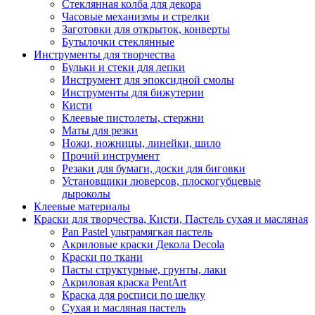
Стеклянная колба для декора
Часовые механизмы и стрелки
Заготовки для открыток, конверты
Бутылочки стеклянные
Инструменты для творчества
Бульки и стеки для лепки
Инструмент для эпоксидной смолы
Инструменты для бижутерии
Кисти
Клеевые пистолеты, стержни
Маты для резки
Ножи, ножницы, линейки, шило
Прочий инструмент
Резаки для бумаги, доски для биговки
Установщики люверсов, плоскогубцевые
дыроколы
Клеевые материалы
Краски для творчества, Кисти, Пастель сухая и масляная
Pan Pastel ультрамягкая пастель
Акриловые краски Декола Decola
Краски по ткани
Пасты структурные, грунты, лаки
Акриловая краска PentArt
Краска для росписи по шелку
Cухая и масляная пастель