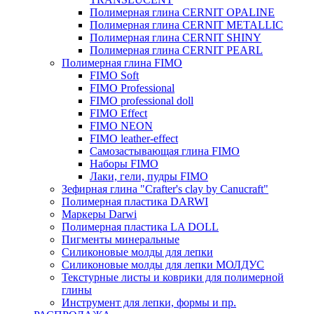
Полимерная глина CERNIT OPALINE
Полимерная глина CERNIT METALLIC
Полимерная глина CERNIT SHINY
Полимерная глина CERNIT PEARL
Полимерная глина FIMO
FIMO Soft
FIMO Professional
FIMO professional doll
FIMO Effect
FIMO NEON
FIMO leather-effect
Самозастывающая глина FIMO
Наборы FIMO
Лаки, гели, пудры FIMO
Зефирная глина "Crafter's clay by Canucraft"
Полимерная пластика DARWI
Маркеры Darwi
Полимерная пластика LA DOLL
Пигменты минеральные
Силиконовые молды для лепки
Силиконовые молды для лепки МОЛДУС
Текстурные листы и коврики для полимерной
глины
Инструмент для лепки, формы и пр.