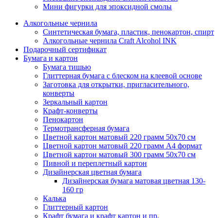
Мини фигурки для эпоксидной смолы
Алкогольные чернила
Синтетическая бумага, пластик, пенокартон, спирт
Алкогольные чернила Craft Alcohol INK
Подарочный сертификат
Бумага и картон
Бумага тишью
Глиттерная бумага с блеском на клеевой основе
Заготовка для открытки, пригласительного,
конверты
Зеркальный картон
Крафт-конверты
Пенокартон
Термотрансферная бумага
Цветной картон матовый 220 грамм 50х70 см
Цветной картон матовый 220 грамм A4 формат
Цветной картон матовый 300 грамм 50х70 см
Пивной и переплетный картон
Дизайнерская цветная бумага
Дизайнерская бумага матовая цветная 130-
160 гр
Калька
Глиттерный картон
Крафт бумага и крафт картон и пр.