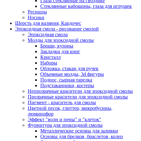
Глаза стеклянные на гвоздике
Стеклянные кабошоны, глаза для игрушек
Ресницы
Носики
Шерсть для валяния, Кардочес
Эпоксидная смола - рисование смолой
Эпоксидная смола
Молды для эпоксидной смолы
Броши, кулоны
Закладки для книг
Кристалл
Наборы
Обложка, стакан для ручек
Объемные молды, 3d фигуры
Поднос, сырная тарелка
Подстаканники, костеры
Непрозрачные красители для эпоксидной смолы
Прозрачные красители для эпоксидной смолы
Пигмент - краситель для смолы
Цветной песок, глиттер, микробусины,
люминофор
Эффект "волн и пены" и "клеток"
Фурнитура для эпоксидной смолы
Металлические основы для заливки
Основы для брелков, браслетов, колец