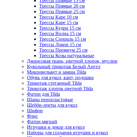
Трессы Прямые 15 см
Трессы Прямые 20 см
Трессы Прямые 25 см
Трессы Каре 10 см
Трессы Каре 15 см
Трессы Кудри 15 см
Трессы Волна 15 см
Трессы Спираль 15 см
Трессы Локон 15 см
Трессы Премиум 25 см
Трессы Козы натуральные
Джинсовая ткань, цветной хлопок, муслин
Кукольный трикотаж Белый Ангел
Микровельвет и замша Tilda
Обувь для кукол, кант, подошва
Трикотаж стеганный Tilda
Трикотаж хлопок цветной Tilda
Фатин для Tilda
Шары пенопластовые
Шебби-ленты для кукол
Шифон
Флис
Фатин мягкий
Игрушки и декор для кукол
Наборы для создания игрушек и кукол