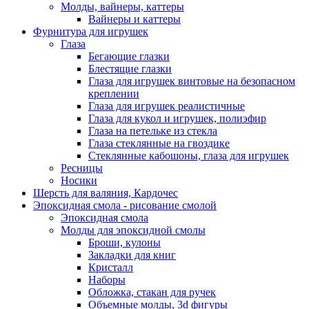
Молды, вайнеры, каттеры
Вайнеры и каттеры
Фурнитура для игрушек
Глаза
Бегающие глазки
Блестящие глазки
Глаза для игрушек винтовые на безопасном
креплении
Глаза для игрушек реалистичные
Глаза для кукол и игрушек, полиэфир
Глаза на петельке из стекла
Глаза стеклянные на гвоздике
Стеклянные кабошоны, глаза для игрушек
Ресницы
Носики
Шерсть для валяния, Кардочес
Эпоксидная смола - рисование смолой
Эпоксидная смола
Молды для эпоксидной смолы
Броши, кулоны
Закладки для книг
Кристалл
Наборы
Обложка, стакан для ручек
Объемные молды, 3d фигуры