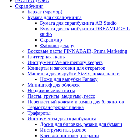
РАСПРОДАЖА
Скрапбукинг
Бархат (мрамор)
Бумага для скрапбукинга
Бумага для скрапбукинга AB Studio
Бумага для скрапбукинга DREAMLIGHT-
studio
Скрапмир
Фабрика декору
Восковые пасты FINNABAIR, Prima Marketing
Глиттерная ткань
Инструмент We are memory keepers
Конверты и заготовки для открыток
Машинка для вырубки Sizzix, ножи, папки
Ножи для вырубки Fantasy
Миништоф для обложек
Неодимовые магниты
Пасты, грунты, медиумы, гессо
Переплетный кожзам и замша для блокнотов
Термотрансферная пленка
Трафареты
Инструменты для скрапбукинга
Доски для биговки, резаки для бумаги
Инструменты, разное
Клеевой пистолет, стержни