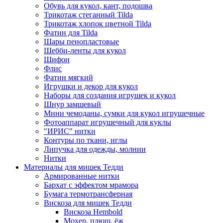
Обувь для кукол, кант, подошва
Трикотаж стеганный Tilda
Трикотаж хлопок цветной Tilda
Фатин для Tilda
Шары пенопластовые
Шебби-ленты для кукол
Шифон
Флис
Фатин мягкий
Игрушки и декор для кукол
Наборы для создания игрушек и кукол
Шнур замшевый
Мини чемоданы, сумки для кукол игрушечные
Фотоаппарат игрушечный для куклы
"ИРИС" нитки
Контуры по ткани, иглы
Липучка для одежды, молнии
Нитки
Материалы для мишек Тедди
Армированные нитки
Бархат с эффектом мрамора
Бумага термотрансферная
Вискоза для мишек Тедди
Вискоза Hembold
Мохер, плюш, ёж