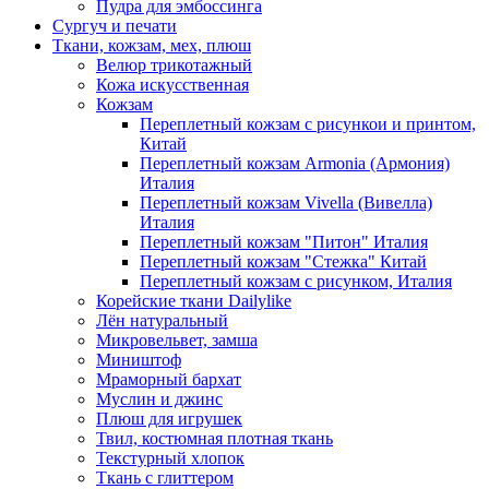
Пудра для эмбоссинга
Сургуч и печати
Ткани, кожзам, мех, плюш
Велюр трикотажный
Кожа искусственная
Кожзам
Переплетный кожзам с рисункои и принтом,
Китай
Переплетный кожзам Armonia (Армония)
Италия
Переплетный кожзам Vivella (Вивелла)
Италия
Переплетный кожзам "Питон" Италия
Переплетный кожзам "Стежка" Китай
Переплетный кожзам с рисунком, Италия
Корейские ткани Dailylike
Лён натуральный
Микровельвет, замша
Миништоф
Мраморный бархат
Муслин и джинс
Плюш для игрушек
Твил, костюмная плотная ткань
Текстурный хлопок
Ткань с глиттером