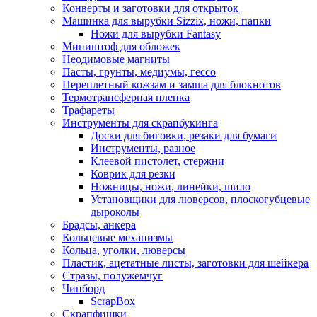
Конверты и заготовки для открыток
Машинка для вырубки Sizzix, ножи, папки
Ножи для вырубки Fantasy
Миништоф для обложек
Неодимовые магниты
Пасты, грунты, медиумы, гессо
Переплетный кожзам и замша для блокнотов
Термотрансферная пленка
Трафареты
Инструменты для скрапбукинга
Доски для биговки, резаки для бумаги
Инструменты, разное
Клеевой пистолет, стержни
Коврик для резки
Ножницы, ножи, линейки, шило
Установщики для люверсов, плоскогубцевые
дыроколы
Брадсы, анкера
Кольцевые механизмы
Кольца, уголки, люверсы
Пластик, ацетатные листы, заготовки для шейкера
Стразы, полужемчуг
Чипборд
ScrapBox
Скрапфишки