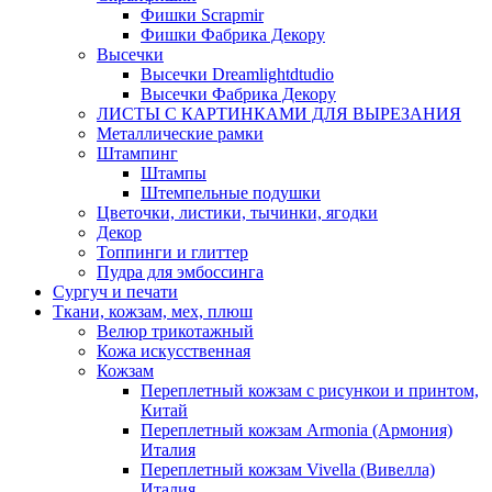
Фишки Scrapmir
Фишки Фабрика Декору
Высечки
Высечки Dreamlightdtudio
Высечки Фабрика Декору
ЛИСТЫ С КАРТИНКАМИ ДЛЯ ВЫРЕЗАНИЯ
Металлические рамки
Штампинг
Штампы
Штемпельные подушки
Цветочки, листики, тычинки, ягодки
Декор
Топпинги и глиттер
Пудра для эмбоссинга
Сургуч и печати
Ткани, кожзам, мех, плюш
Велюр трикотажный
Кожа искусственная
Кожзам
Переплетный кожзам с рисункои и принтом,
Китай
Переплетный кожзам Armonia (Армония)
Италия
Переплетный кожзам Vivella (Вивелла)
Италия