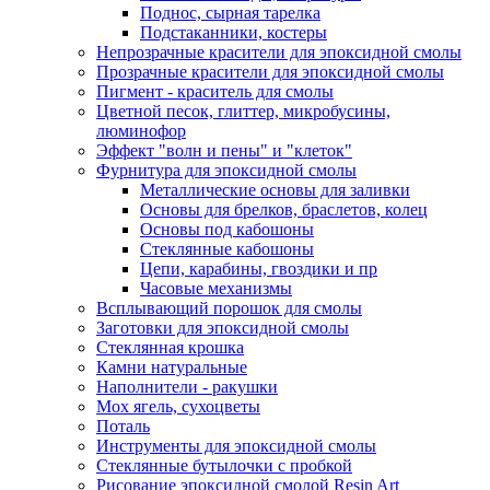
Поднос, сырная тарелка
Подстаканники, костеры
Непрозрачные красители для эпоксидной смолы
Прозрачные красители для эпоксидной смолы
Пигмент - краситель для смолы
Цветной песок, глиттер, микробусины,
люминофор
Эффект "волн и пены" и "клеток"
Фурнитура для эпоксидной смолы
Металлические основы для заливки
Основы для брелков, браслетов, колец
Основы под кабошоны
Стеклянные кабошоны
Цепи, карабины, гвоздики и пр
Часовые механизмы
Всплывающий порошок для смолы
Заготовки для эпоксидной смолы
Стеклянная крошка
Камни натуральные
Наполнители - ракушки
Мох ягель, сухоцветы
Поталь
Инструменты для эпоксидной смолы
Стеклянные бутылочки с пробкой
Рисование эпоксидной смолой Resin Art