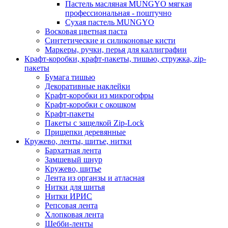
Пастель масляная MUNGYO мягкая
профессиональная - поштучно
Сухая пастель MUNGYO
Восковая цветная паста
Синтетические и силиконовые кисти
Маркеры, ручки, перья для каллиграфии
Крафт-коробки, крафт-пакеты, тишью, стружка, zip-
пакеты
Бумага тишью
Декоративные наклейки
Крафт-коробки из микрогофры
Крафт-коробки с окошком
Крафт-пакеты
Пакеты с защелкой Zip-Lock
Прищепки деревянные
Кружево, ленты, шитье, нитки
Бархатная лента
Замшевый шнур
Кружево, шитье
Лента из органзы и атласная
Нитки для шитья
Нитки ИРИС
Репсовая лента
Хлопковая лента
Шебби-ленты