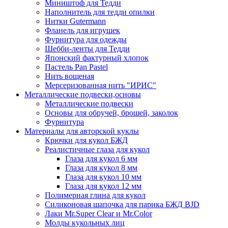
Миништоф для Тедди
Наполнитель для тедди опилки
Нитки Gutermann
Фланель для игрушек
Фурнитура для одежды
Шебби-ленты для Тедди
Японский фактурный хлопок
Пастель Pan Pastel
Нить вощеная
Мерсеризованная нить "ИРИС"
Металлические подвески,основы
Металлические подвески
Основы для обручей, брошей, заколок
Фурнитура
Материалы для авторской куклы
Крючки для кукол БЖД
Реалистичные глаза для кукол
Глаза для кукол 6 мм
Глаза для кукол 8 мм
Глаза для кукол 10 мм
Глаза для кукол 12 мм
Полимерная глина для кукол
Силиконовая шапочка для парика БЖД BJD
Лаки Mr.Super Clear и Mr.Color
Молды кукольных лиц