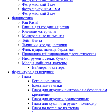
Фетр жесткий 1 мм
Фетр с рисунком 1 мм
Фетр жёсткий 2 мм
Флористика
Pan Pastel
Глины для создания цветов
Клеевые материалы
Минеральные пигменты
Тейп-Лента
Тычинки, ягодки, веточки
Флок пудра, пыльца бархатная
Проволока тейпированная флористическая
Инструмент, стеки, бульки
Молды, вайнеры, каттеры
Вайнеры и каттеры
Фурнитура для игрушек
Глаза
Бегающие глазки
Блестящие глазки
Глаза для игрушек винтовые на безопасном
креплении
Глаза для игрушек реалистичные
Глаза для кукол и игрушек, полиэфир
Глаза на петельке из стекла