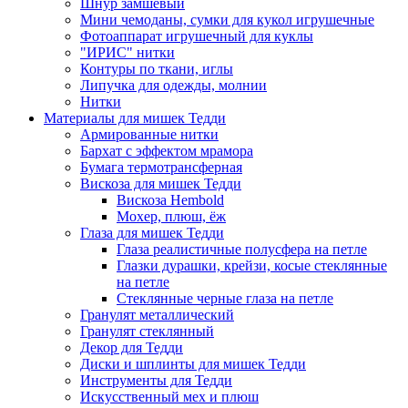
Шнур замшевый
Мини чемоданы, сумки для кукол игрушечные
Фотоаппарат игрушечный для куклы
"ИРИС" нитки
Контуры по ткани, иглы
Липучка для одежды, молнии
Нитки
Материалы для мишек Тедди
Армированные нитки
Бархат с эффектом мрамора
Бумага термотрансферная
Вискоза для мишек Тедди
Вискоза Hembold
Мохер, плюш, ёж
Глаза для мишек Тедди
Глаза реалистичные полусфера на петле
Глазки дурашки, крейзи, косые стеклянные
на петле
Стеклянные черные глаза на петле
Гранулят металлический
Гранулят стеклянный
Декор для Тедди
Диски и шплинты для мишек Тедди
Инструменты для Тедди
Искусственный мех и плюш