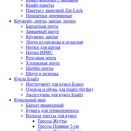
Крафт-пакеты
Пакеты с защелкой Zip-Lock
Прищепки деревянные
Кружево, ленты, шитье, нитки
Бархатная лента
Замшевый шнур
Кружево, шитье
Лента из органзы и атласная
Нитки для шитья
Нитки ИРИС
Репсовая лента
Хлопковая лента
Шебби-ленты
Шнур и резинка
Кукла Блайз
Инструмент для кукол Блаиз
Одежда и обувь для блайз (blythe)
Аксессуары для кукол Блайз
Кукольный мир
Бархат мраморный
Бумага для термопереноса
Волосы трессы для кукол
Трессы Жгуты
Трессы Прямые 5 см