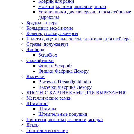
Коврик для резки
Ножницы, ножи, линейки, шило
Установщики для люверсов, плоскогубцевые
дыроколы
Брадсы, анкера
Кольцевые механизмы
Кольца, уголки, люверсы
Пластик, ацетатные листы, заготовки для шейкера
Стразы, полужемчуг
Чипборд
ScrapBox
Скрапфишки
Фишки Scrapmir
Фишки Фабрика Декору
Высечки
Высечки Dreamlightdtudio
Высечки Фабрика Декору
ЛИСТЫ С КАРТИНКАМИ ДЛЯ ВЫРЕЗАНИЯ
Металлические рамки
Штампинг
Штампы
Штемпельные подушки
Цветочки, листики, тычинки, ягодки
Декор
Топпинги и глиттер