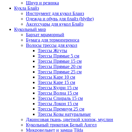
Шнур и резинка
Кукла Блайз
Инструмент для кукол Блаиз
Одежда и обувь для блайз (blythe)
Аксессуары для кукол Блайз
Кукольный мир
Бархат мраморный
Бумага для термопереноса
Волосы трессы для кукол
Трессы Жгуты
Трессы Прямые 5 см
Трессы Прямые 15 см
Трессы Прямые 20 см
Трессы Прямые 25 см
Трессы Каре 10 см
Трессы Каре 15 см
Трессы Кудри 15 см
Трессы Волна 15 см
Трессы Спираль 15 см
Трессы Локон 15 см
Трессы Премиум 25 см
Трессы Козы натуральные
Джинсовая ткань, цветной хлопок, муслин
Кукольный трикотаж Белый Ангел
Микровельвет и замша Tilda