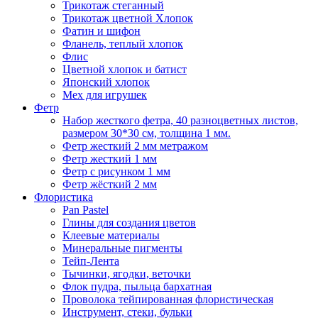
Трикотаж стеганный
Трикотаж цветной Хлопок
Фатин и шифон
Фланель, теплый хлопок
Флис
Цветной хлопок и батист
Японский хлопок
Мех для игрушек
Фетр
Набор жесткого фетра, 40 разноцветных листов,
размером 30*30 см, толщина 1 мм.
Фетр жесткий 2 мм метражом
Фетр жесткий 1 мм
Фетр с рисунком 1 мм
Фетр жёсткий 2 мм
Флористика
Pan Pastel
Глины для создания цветов
Клеевые материалы
Минеральные пигменты
Тейп-Лента
Тычинки, ягодки, веточки
Флок пудра, пыльца бархатная
Проволока тейпированная флористическая
Инструмент, стеки, бульки