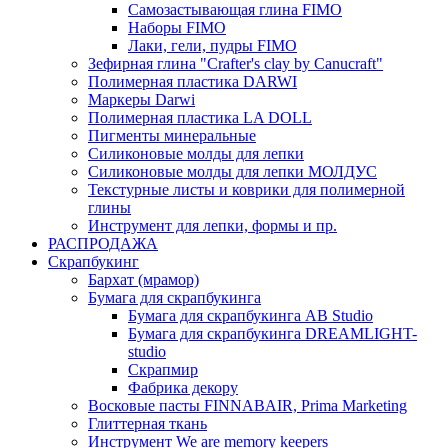
Самозастывающая глина FIMO
Наборы FIMO
Лаки, гели, пудры FIMO
Зефирная глина "Crafter's clay by Canucraft"
Полимерная пластика DARWI
Маркеры Darwi
Полимерная пластика LA DOLL
Пигменты минеральные
Силиконовые молды для лепки
Силиконовые молды для лепки МОЛДУС
Текстурные листы и коврики для полимерной
глины
Инструмент для лепки, формы и пр.
РАСПРОДАЖА
Скрапбукинг
Бархат (мрамор)
Бумага для скрапбукинга
Бумага для скрапбукинга AB Studio
Бумага для скрапбукинга DREAMLIGHT-
studio
Скрапмир
Фабрика декору
Восковые пасты FINNABAIR, Prima Marketing
Глиттерная ткань
Инструмент We are memory keepers