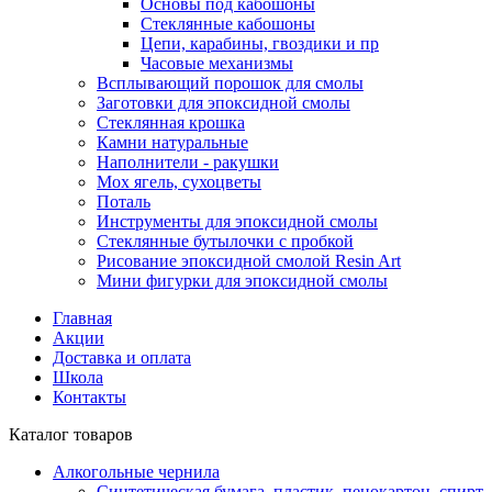
Основы под кабошоны
Стеклянные кабошоны
Цепи, карабины, гвоздики и пр
Часовые механизмы
Всплывающий порошок для смолы
Заготовки для эпоксидной смолы
Стеклянная крошка
Камни натуральные
Наполнители - ракушки
Мох ягель, сухоцветы
Поталь
Инструменты для эпоксидной смолы
Стеклянные бутылочки с пробкой
Рисование эпоксидной смолой Resin Art
Мини фигурки для эпоксидной смолы
Главная
Акции
Доставка и оплата
Школа
Контакты
Каталог товаров
Алкогольные чернила
Синтетическая бумага, пластик, пенокартон, спирт