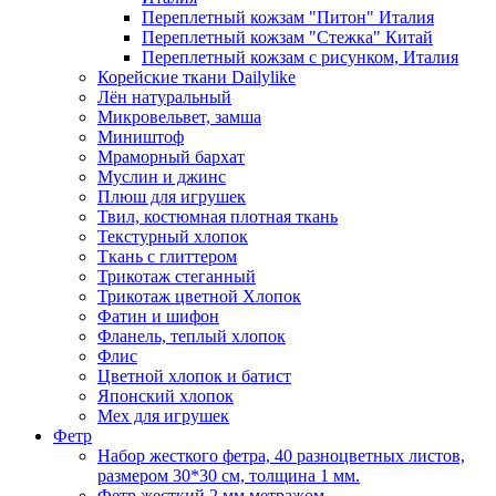
Переплетный кожзам "Питон" Италия
Переплетный кожзам "Стежка" Китай
Переплетный кожзам с рисунком, Италия
Корейские ткани Dailylike
Лён натуральный
Микровельвет, замша
Миништоф
Мраморный бархат
Муслин и джинс
Плюш для игрушек
Твил, костюмная плотная ткань
Текстурный хлопок
Ткань с глиттером
Трикотаж стеганный
Трикотаж цветной Хлопок
Фатин и шифон
Фланель, теплый хлопок
Флис
Цветной хлопок и батист
Японский хлопок
Мех для игрушек
Фетр
Набор жесткого фетра, 40 разноцветных листов,
размером 30*30 см, толщина 1 мм.
Фетр жесткий 2 мм метражом