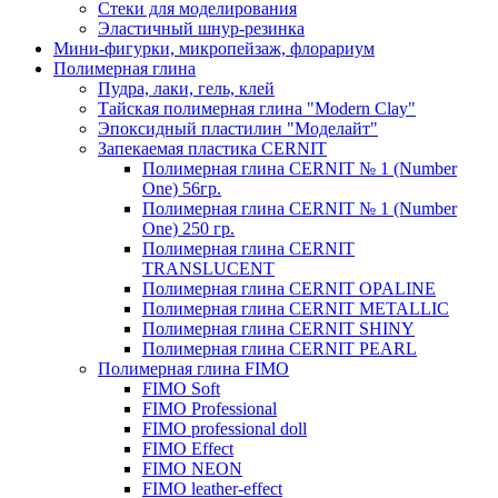
Стеки для моделирования
Эластичный шнур-резинка
Мини-фигурки, микропейзаж, флорариум
Полимерная глина
Пудра, лаки, гель, клей
Тайская полимерная глина "Modern Clay"
Эпоксидный пластилин "Моделайт"
Запекаемая пластика CERNIT
Полимерная глина CERNIT № 1 (Number
One) 56гр.
Полимерная глина CERNIT № 1 (Number
One) 250 гр.
Полимерная глина CERNIT
TRANSLUCENT
Полимерная глина CERNIT OPALINE
Полимерная глина CERNIT METALLIC
Полимерная глина CERNIT SHINY
Полимерная глина CERNIT PEARL
Полимерная глина FIMO
FIMO Soft
FIMO Professional
FIMO professional doll
FIMO Effect
FIMO NEON
FIMO leather-effect