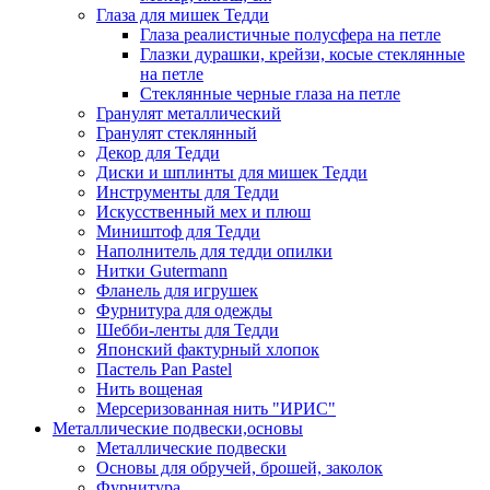
Глаза для мишек Тедди
Глаза реалистичные полусфера на петле
Глазки дурашки, крейзи, косые стеклянные
на петле
Стеклянные черные глаза на петле
Гранулят металлический
Гранулят стеклянный
Декор для Тедди
Диски и шплинты для мишек Тедди
Инструменты для Тедди
Искусственный мех и плюш
Миништоф для Тедди
Наполнитель для тедди опилки
Нитки Gutermann
Фланель для игрушек
Фурнитура для одежды
Шебби-ленты для Тедди
Японский фактурный хлопок
Пастель Pan Pastel
Нить вощеная
Мерсеризованная нить "ИРИС"
Металлические подвески,основы
Металлические подвески
Основы для обручей, брошей, заколок
Фурнитура