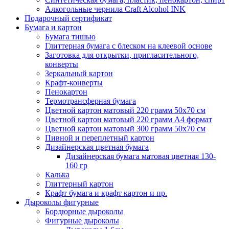
Алкогольные чернила Craft Alcohol INK
Подарочный сертификат
Бумага и картон
Бумага тишью
Глиттерная бумага с блеском на клеевой основе
Заготовка для открытки, пригласительного,
конверты
Зеркальный картон
Крафт-конверты
Пенокартон
Термотрансферная бумага
Цветной картон матовый 220 грамм 50х70 см
Цветной картон матовый 220 грамм A4 формат
Цветной картон матовый 300 грамм 50х70 см
Пивной и переплетный картон
Дизайнерская цветная бумага
Дизайнерская бумага матовая цветная 130-
160 гр
Калька
Глиттерный картон
Крафт бумага и крафт картон и пр.
Дыроколы фигурные
Бордюрные дыроколы
Фигурные дыроколы