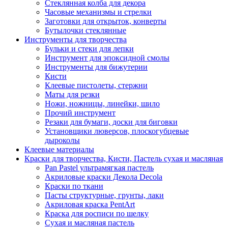
Стеклянная колба для декора
Часовые механизмы и стрелки
Заготовки для открыток, конверты
Бутылочки стеклянные
Инструменты для творчества
Бульки и стеки для лепки
Инструмент для эпоксидной смолы
Инструменты для бижутерии
Кисти
Клеевые пистолеты, стержни
Маты для резки
Ножи, ножницы, линейки, шило
Прочий инструмент
Резаки для бумаги, доски для биговки
Установщики люверсов, плоскогубцевые
дыроколы
Клеевые материалы
Краски для творчества, Кисти, Пастель сухая и масляная
Pan Pastel ультрамягкая пастель
Акриловые краски Декола Decola
Краски по ткани
Пасты структурные, грунты, лаки
Акриловая краска PentArt
Краска для росписи по шелку
Cухая и масляная пастель