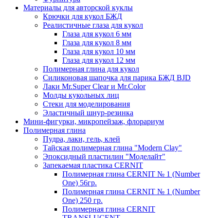
Материалы для авторской куклы
Крючки для кукол БЖД
Реалистичные глаза для кукол
Глаза для кукол 6 мм
Глаза для кукол 8 мм
Глаза для кукол 10 мм
Глаза для кукол 12 мм
Полимерная глина для кукол
Силиконовая шапочка для парика БЖД BJD
Лаки Mr.Super Clear и Mr.Color
Молды кукольных лиц
Стеки для моделирования
Эластичный шнур-резинка
Мини-фигурки, микропейзаж, флорариум
Полимерная глина
Пудра, лаки, гель, клей
Тайская полимерная глина "Modern Clay"
Эпоксидный пластилин "Моделайт"
Запекаемая пластика CERNIT
Полимерная глина CERNIT № 1 (Number
One) 56гр.
Полимерная глина CERNIT № 1 (Number
One) 250 гр.
Полимерная глина CERNIT
TRANSLUCENT