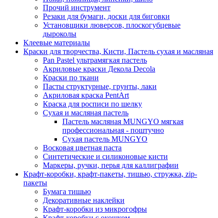
Прочий инструмент
Резаки для бумаги, доски для биговки
Установщики люверсов, плоскогубцевые
дыроколы
Клеевые материалы
Краски для творчества, Кисти, Пастель сухая и масляная
Pan Pastel ультрамягкая пастель
Акриловые краски Декола Decola
Краски по ткани
Пасты структурные, грунты, лаки
Акриловая краска PentArt
Краска для росписи по шелку
Cухая и масляная пастель
Пастель масляная MUNGYO мягкая
профессиональная - поштучно
Сухая пастель MUNGYO
Восковая цветная паста
Синтетические и силиконовые кисти
Маркеры, ручки, перья для каллиграфии
Крафт-коробки, крафт-пакеты, тишью, стружка, zip-
пакеты
Бумага тишью
Декоративные наклейки
Крафт-коробки из микрогофры
Крафт-коробки с окошком