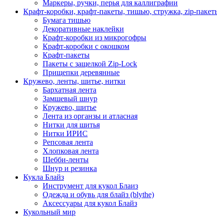
Маркеры, ручки, перья для каллиграфии
Крафт-коробки, крафт-пакеты, тишью, стружка, zip-пакет
Бумага тишью
Декоративные наклейки
Крафт-коробки из микрогофры
Крафт-коробки с окошком
Крафт-пакеты
Пакеты с защелкой Zip-Lock
Прищепки деревянные
Кружево, ленты, шитье, нитки
Бархатная лента
Замшевый шнур
Кружево, шитье
Лента из органзы и атласная
Нитки для шитья
Нитки ИРИС
Репсовая лента
Хлопковая лента
Шебби-ленты
Шнур и резинка
Кукла Блайз
Инструмент для кукол Блаиз
Одежда и обувь для блайз (blythe)
Аксессуары для кукол Блайз
Кукольный мир