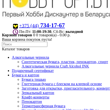
734-17-67
+375 (44)
Пн-Пт:
11:00-19:30
, Сб-Вс:
выходной
Корзина товаров
0
0 товаров(а) - 0.00 р.
Ваша корзина покупок пуста!
Каталог товаров
Алкогольные чернила
Синтетическая бумага, пластик, пенокартон, спирт
Алкогольные чернила Craft Alcohol INK
Подарочный сертификат
Бумага и картон
Бумага тишью
Глиттерная бумага с блеском на клеевой основе
Заготовка для открытки, пригласительного, конвер
Зеркальный картон
Крафт-конверты
Пенокартон
Термотрансферная бумага