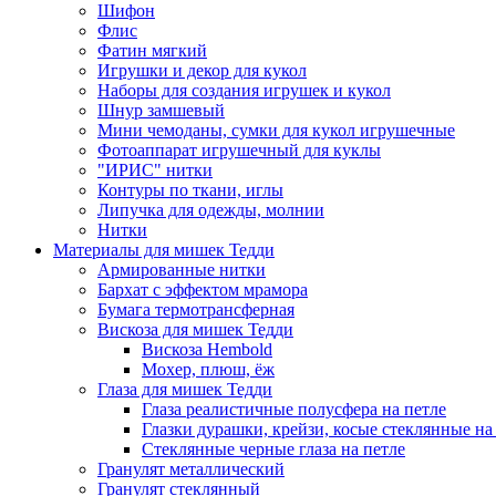
Шифон
Флис
Фатин мягкий
Игрушки и декор для кукол
Наборы для создания игрушек и кукол
Шнур замшевый
Мини чемоданы, сумки для кукол игрушечные
Фотоаппарат игрушечный для куклы
"ИРИС" нитки
Контуры по ткани, иглы
Липучка для одежды, молнии
Нитки
Материалы для мишек Тедди
Армированные нитки
Бархат с эффектом мрамора
Бумага термотрансферная
Вискоза для мишек Тедди
Вискоза Hembold
Мохер, плюш, ёж
Глаза для мишек Тедди
Глаза реалистичные полусфера на петле
Глазки дурашки, крейзи, косые стеклянные на
Стеклянные черные глаза на петле
Гранулят металлический
Гранулят стеклянный