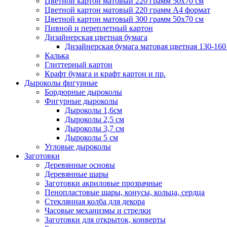
Цветной картон матовый 220 грамм 50х70 см
Цветной картон матовый 220 грамм A4 формат
Цветной картон матовый 300 грамм 50х70 см
Пивной и переплетный картон
Дизайнерская цветная бумага
Дизайнерская бумага матовая цветная 130-160
Калька
Глиттерный картон
Крафт бумага и крафт картон и пр.
Дыроколы фигурные
Бордюрные дыроколы
Фигурные дыроколы
Дыроколы 1,6см
Дыроколы 2,5 см
Дыроколы 3,7 см
Дыроколы 5 см
Угловые дыроколы
Заготовки
Деревянные основы
Деревянные шары
Заготовки акриловые прозрачные
Пенопластовые шары, конусы, кольца, сердца
Стеклянная колба для декора
Часовые механизмы и стрелки
Заготовки для открыток, конверты