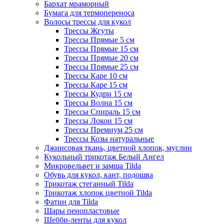
Бархат мраморный
Бумага для термопереноса
Волосы трессы для кукол
Трессы Жгуты
Трессы Прямые 5 см
Трессы Прямые 15 см
Трессы Прямые 20 см
Трессы Прямые 25 см
Трессы Каре 10 см
Трессы Каре 15 см
Трессы Кудри 15 см
Трессы Волна 15 см
Трессы Спираль 15 см
Трессы Локон 15 см
Трессы Премиум 25 см
Трессы Козы натуральные
Джинсовая ткань, цветной хлопок, муслин
Кукольный трикотаж Белый Ангел
Микровельвет и замша Tilda
Обувь для кукол, кант, подошва
Трикотаж стеганный Tilda
Трикотаж хлопок цветной Tilda
Фатин для Tilda
Шары пенопластовые
Шебби-ленты для кукол