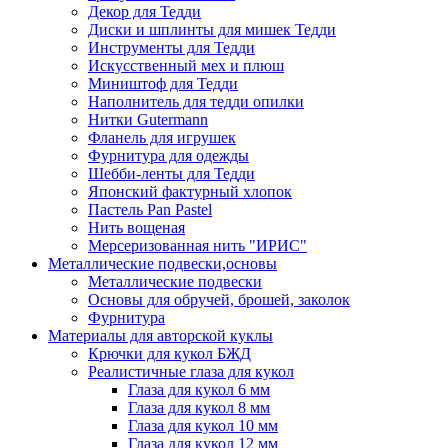
Декор для Тедди
Диски и шплинты для мишек Тедди
Инструменты для Тедди
Искусственный мех и плюш
Миништоф для Тедди
Наполнитель для тедди опилки
Нитки Gutermann
Фланель для игрушек
Фурнитура для одежды
Шебби-ленты для Тедди
Японский фактурный хлопок
Пастель Pan Pastel
Нить вощеная
Мерсеризованная нить "ИРИС"
Металлические подвески,основы
Металлические подвески
Основы для обручей, брошей, заколок
Фурнитура
Материалы для авторской куклы
Крючки для кукол БЖД
Реалистичные глаза для кукол
Глаза для кукол 6 мм
Глаза для кукол 8 мм
Глаза для кукол 10 мм
Глаза для кукол 12 мм