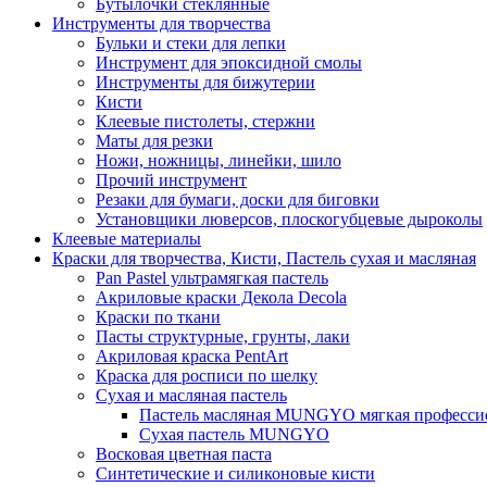
Бутылочки стеклянные
Инструменты для творчества
Бульки и стеки для лепки
Инструмент для эпоксидной смолы
Инструменты для бижутерии
Кисти
Клеевые пистолеты, стержни
Маты для резки
Ножи, ножницы, линейки, шило
Прочий инструмент
Резаки для бумаги, доски для биговки
Установщики люверсов, плоскогубцевые дыроколы
Клеевые материалы
Краски для творчества, Кисти, Пастель сухая и масляная
Pan Pastel ультрамягкая пастель
Акриловые краски Декола Decola
Краски по ткани
Пасты структурные, грунты, лаки
Акриловая краска PentArt
Краска для росписи по шелку
Cухая и масляная пастель
Пастель масляная MUNGYO мягкая профессио
Сухая пастель MUNGYO
Восковая цветная паста
Синтетические и силиконовые кисти