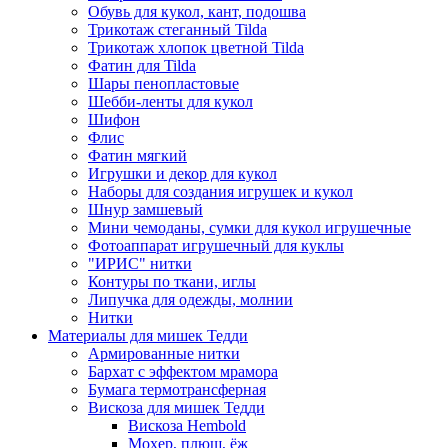
Обувь для кукол, кант, подошва
Трикотаж стеганный Tilda
Трикотаж хлопок цветной Tilda
Фатин для Tilda
Шары пенопластовые
Шебби-ленты для кукол
Шифон
Флис
Фатин мягкий
Игрушки и декор для кукол
Наборы для создания игрушек и кукол
Шнур замшевый
Мини чемоданы, сумки для кукол игрушечные
Фотоаппарат игрушечный для куклы
"ИРИС" нитки
Контуры по ткани, иглы
Липучка для одежды, молнии
Нитки
Материалы для мишек Тедди
Армированные нитки
Бархат с эффектом мрамора
Бумага термотрансферная
Вискоза для мишек Тедди
Вискоза Hembold
Мохер, плюш, ёж