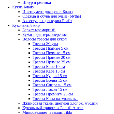
Шнур и резинка
Кукла Блайз
Инструмент для кукол Блаиз
Одежда и обувь для блайз (blythe)
Аксессуары для кукол Блайз
Кукольный мир
Бархат мраморный
Бумага для термопереноса
Волосы трессы для кукол
Трессы Жгуты
Трессы Прямые 5 см
Трессы Прямые 15 см
Трессы Прямые 20 см
Трессы Прямые 25 см
Трессы Каре 10 см
Трессы Каре 15 см
Трессы Кудри 15 см
Трессы Волна 15 см
Трессы Спираль 15 см
Трессы Локон 15 см
Трессы Премиум 25 см
Трессы Козы натуральные
Джинсовая ткань, цветной хлопок, муслин
Кукольный трикотаж Белый Ангел
Микровельвет и замша Tilda