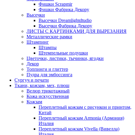
Фишки Scrapmir
Фишки Фабрика Декору
Высечки
Высечки Dreamlightdtudio
Высечки Фабрика Декору
ЛИСТЫ С КАРТИНКАМИ ДЛЯ ВЫРЕЗАНИЯ
Металлические рамки
Штампинг
Штампы
Штемпельные подушки
Цветочки, листики, тычинки, ягодки
Декор
Топпинги и глиттер
Пудра для эмбоссинга
Сургуч и печати
Ткани, кожзам, мех, плюш
Велюр трикотажный
Кожа искусственная
Кожзам
Переплетный кожзам с рисункои и принтом,
Китай
Переплетный кожзам Armonia (Армония)
Италия
Переплетный кожзам Vivella (Вивелла)
Италия