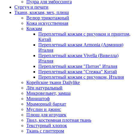
Пудра для эмбоссинга
Сургуч и печати
Ткани, кожзам, мех, плюш
Велюр трикотажный
Кожа искусственная
Кожзам
Переплетный кожзам с рисункои и принтом,
Китай
Переплетный кожзам Armonia (Армония)
Италия
Переплетный кожзам Vivella (Вивелла)
Италия
Переплетный кожзам "Питон" Италия
Переплетный кожзам "Стежка" Китай
Переплетный кожзам с рисунком, Италия
Корейские ткани Dailylike
Лён натуральный
Микровельвет, замша
Миништоф
Мраморный бархат
Муслин и джинс
Плюш для игрушек
Твил, костюмная плотная ткань
Текстурный хлопок
Ткань с глиттером