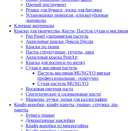
Прочий инструмент
Резаки для бумаги, доски для биговки
Установщики люверсов, плоскогубцевые
дыроколы
Клеевые материалы
Краски для творчества, Кисти, Пастель сухая и масляная
Pan Pastel ультрамягкая пастель
Акриловые краски Декола Decola
Краски по ткани
Пасты структурные, грунты, лаки
Акриловая краска PentArt
Краска для росписи по шелку
Cухая и масляная пастель
Пастель масляная MUNGYO мягкая
профессиональная - поштучно
Сухая пастель MUNGYO
Восковая цветная паста
Синтетические и силиконовые кисти
Маркеры, ручки, перья для каллиграфии
Крафт-коробки, крафт-пакеты, тишью, стружка, zip-
пакеты
Бумага тишью
Декоративные наклейки
Крафт-коробки из микрогофры
Крафт-коробки с окошком