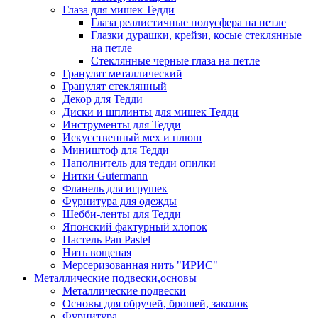
Глаза для мишек Тедди
Глаза реалистичные полусфера на петле
Глазки дурашки, крейзи, косые стеклянные
на петле
Стеклянные черные глаза на петле
Гранулят металлический
Гранулят стеклянный
Декор для Тедди
Диски и шплинты для мишек Тедди
Инструменты для Тедди
Искусственный мех и плюш
Миништоф для Тедди
Наполнитель для тедди опилки
Нитки Gutermann
Фланель для игрушек
Фурнитура для одежды
Шебби-ленты для Тедди
Японский фактурный хлопок
Пастель Pan Pastel
Нить вощеная
Мерсеризованная нить "ИРИС"
Металлические подвески,основы
Металлические подвески
Основы для обручей, брошей, заколок
Фурнитура