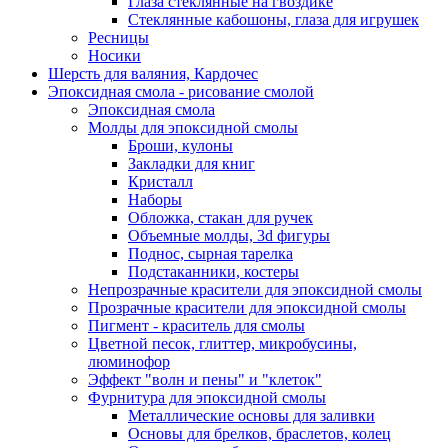
Глаза стеклянные на гвоздике
Стеклянные кабошоны, глаза для игрушек
Ресницы
Носики
Шерсть для валяния, Кардочес
Эпоксидная смола - рисование смолой
Эпоксидная смола
Молды для эпоксидной смолы
Броши, кулоны
Закладки для книг
Кристалл
Наборы
Обложка, стакан для ручек
Объемные молды, 3d фигуры
Поднос, сырная тарелка
Подстаканники, костеры
Непрозрачные красители для эпоксидной смолы
Прозрачные красители для эпоксидной смолы
Пигмент - краситель для смолы
Цветной песок, глиттер, микробусины,
люминофор
Эффект "волн и пены" и "клеток"
Фурнитура для эпоксидной смолы
Металлические основы для заливки
Основы для брелков, браслетов, колец