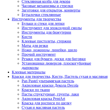
Стеклянная колба для декора
Часовые механизмы и стрелки
Заготовки для открыток, конверты
Бутылочки стеклянные
Инструменты для творчества
Бульки и стеки для лепки
Инструмент для эпоксидной смолы
Инструменты для бижутерии
Кисти
Клеевые пистолеты, стержни
Маты для резки
Ножи, ножницы, линейки, шило
Прочий инструмент
Резаки для бумаги, доски для биговки
Установщики люверсов, плоскогубцевые
дыроколы
Клеевые материалы
Краски для творчества, Кисти, Пастель сухая и масляная
Pan Pastel ультрамягкая пастель
Акриловые краски Декола Decola
Краски по ткани
Пасты структурные, грунты, лаки
Акриловая краска PentArt
Краска для росписи по шелку
Cухая и масляная пастель