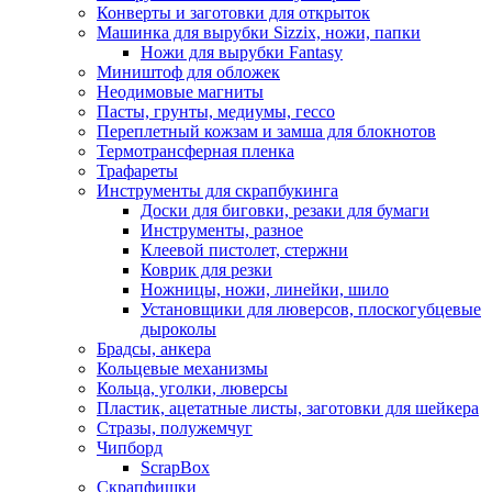
Конверты и заготовки для открыток
Машинка для вырубки Sizzix, ножи, папки
Ножи для вырубки Fantasy
Миништоф для обложек
Неодимовые магниты
Пасты, грунты, медиумы, гессо
Переплетный кожзам и замша для блокнотов
Термотрансферная пленка
Трафареты
Инструменты для скрапбукинга
Доски для биговки, резаки для бумаги
Инструменты, разное
Клеевой пистолет, стержни
Коврик для резки
Ножницы, ножи, линейки, шило
Установщики для люверсов, плоскогубцевые
дыроколы
Брадсы, анкера
Кольцевые механизмы
Кольца, уголки, люверсы
Пластик, ацетатные листы, заготовки для шейкера
Стразы, полужемчуг
Чипборд
ScrapBox
Скрапфишки