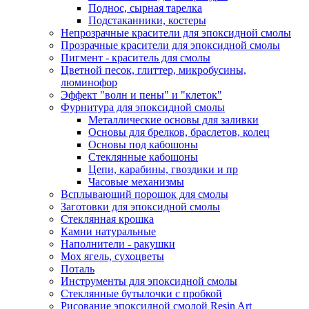
Поднос, сырная тарелка
Подстаканники, костеры
Непрозрачные красители для эпоксидной смолы
Прозрачные красители для эпоксидной смолы
Пигмент - краситель для смолы
Цветной песок, глиттер, микробусины,
люминофор
Эффект "волн и пены" и "клеток"
Фурнитура для эпоксидной смолы
Металлические основы для заливки
Основы для брелков, браслетов, колец
Основы под кабошоны
Стеклянные кабошоны
Цепи, карабины, гвоздики и пр
Часовые механизмы
Всплывающий порошок для смолы
Заготовки для эпоксидной смолы
Стеклянная крошка
Камни натуральные
Наполнители - ракушки
Мох ягель, сухоцветы
Поталь
Инструменты для эпоксидной смолы
Стеклянные бутылочки с пробкой
Рисование эпоксидной смолой Resin Art