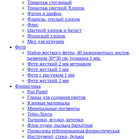
Трикотаж стеганный
Трикотаж цветной Хлопок
Фатин и шифон
Фланель, теплый хлопок
Флис
Цветной хлопок и батист
Японский хлопок
Мех для игрушек
Фетр
Набор жесткого фетра, 40 разноцветных листов,
размером 30*30 см, толщина 1 мм.
Фетр жесткий 2 мм метражом
Фетр жесткий 1 мм
Фетр с рисунком 1 мм
Фетр жёсткий 2 мм
Флористика
Pan Pastel
Глины для создания цветов
Клеевые материалы
Минеральные пигменты
Тейп-Лента
Тычинки, ягодки, веточки
Флок пудра, пыльца бархатная
Проволока тейпированная флористическая
Инструмент, стеки, бульки