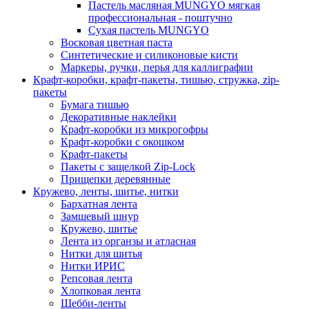
Пастель масляная MUNGYO мягкая
профессиональная - поштучно
Сухая пастель MUNGYO
Восковая цветная паста
Синтетические и силиконовые кисти
Маркеры, ручки, перья для каллиграфии
Крафт-коробки, крафт-пакеты, тишью, стружка, zip-
пакеты
Бумага тишью
Декоративные наклейки
Крафт-коробки из микрогофры
Крафт-коробки с окошком
Крафт-пакеты
Пакеты с защелкой Zip-Lock
Прищепки деревянные
Кружево, ленты, шитье, нитки
Бархатная лента
Замшевый шнур
Кружево, шитье
Лента из органзы и атласная
Нитки для шитья
Нитки ИРИС
Репсовая лента
Хлопковая лента
Шебби-ленты