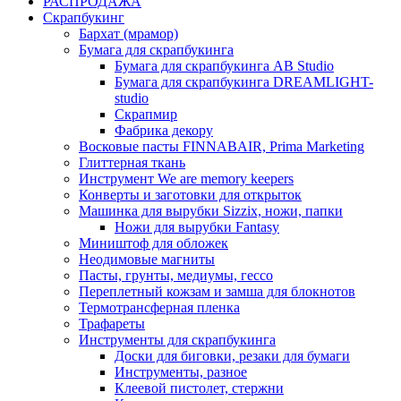
РАСПРОДАЖА
Скрапбукинг
Бархат (мрамор)
Бумага для скрапбукинга
Бумага для скрапбукинга AB Studio
Бумага для скрапбукинга DREAMLIGHT-
studio
Скрапмир
Фабрика декору
Восковые пасты FINNABAIR, Prima Marketing
Глиттерная ткань
Инструмент We are memory keepers
Конверты и заготовки для открыток
Машинка для вырубки Sizzix, ножи, папки
Ножи для вырубки Fantasy
Миништоф для обложек
Неодимовые магниты
Пасты, грунты, медиумы, гессо
Переплетный кожзам и замша для блокнотов
Термотрансферная пленка
Трафареты
Инструменты для скрапбукинга
Доски для биговки, резаки для бумаги
Инструменты, разное
Клеевой пистолет, стержни