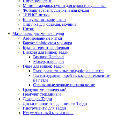
Шнур замшевый
Мини чемоданы, сумки для кукол игрушечные
Фотоаппарат игрушечный для куклы
"ИРИС" нитки
Контуры по ткани, иглы
Липучка для одежды, молнии
Нитки
Материалы для мишек Тедди
Армированные нитки
Бархат с эффектом мрамора
Бумага термотрансферная
Вискоза для мишек Тедди
Вискоза Hembold
Мохер, плюш, ёж
Глаза для мишек Тедди
Глаза реалистичные полусфера на петле
Глазки дурашки, крейзи, косые стеклянные
на петле
Стеклянные черные глаза на петле
Гранулят металлический
Гранулят стеклянный
Декор для Тедди
Диски и шплинты для мишек Тедди
Инструменты для Тедди
Искусственный мех и плюш