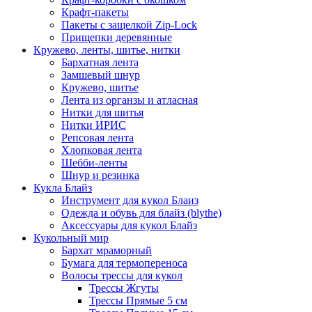
Крафт-пакеты
Пакеты с защелкой Zip-Lock
Прищепки деревянные
Кружево, ленты, шитье, нитки
Бархатная лента
Замшевый шнур
Кружево, шитье
Лента из органзы и атласная
Нитки для шитья
Нитки ИРИС
Репсовая лента
Хлопковая лента
Шебби-ленты
Шнур и резинка
Кукла Блайз
Инструмент для кукол Блаиз
Одежда и обувь для блайз (blythe)
Аксессуары для кукол Блайз
Кукольный мир
Бархат мраморный
Бумага для термопереноса
Волосы трессы для кукол
Трессы Жгуты
Трессы Прямые 5 см