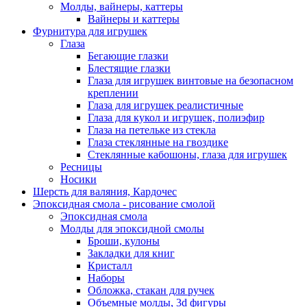
Молды, вайнеры, каттеры
Вайнеры и каттеры
Фурнитура для игрушек
Глаза
Бегающие глазки
Блестящие глазки
Глаза для игрушек винтовые на безопасном
креплении
Глаза для игрушек реалистичные
Глаза для кукол и игрушек, полиэфир
Глаза на петельке из стекла
Глаза стеклянные на гвоздике
Стеклянные кабошоны, глаза для игрушек
Ресницы
Носики
Шерсть для валяния, Кардочес
Эпоксидная смола - рисование смолой
Эпоксидная смола
Молды для эпоксидной смолы
Броши, кулоны
Закладки для книг
Кристалл
Наборы
Обложка, стакан для ручек
Объемные молды, 3d фигуры