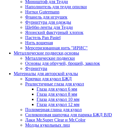
Миништоф для Тедди
Наполнитель для тедди опилки
Нитки Gutermann
Фланель для игрушек
Фурнитура для одежды
Шебби-ленты для Тедди
Японский фактурный хлопок
Пастель Pan Pastel
Нить вощеная
Мерсеризованная нить "ИРИС"
Металлические подвески,основы
Металлические подвески
Основы для обручей, брошей, заколок
Фурнитура
Материалы для авторской куклы
Крючки для кукол БЖД
Реалистичные глаза для кукол
Глаза для кукол 6 мм
Глаза для кукол 8 мм
Глаза для кукол 10 мм
Глаза для кукол 12 мм
Полимерная глина для кукол
Силиконовая шапочка для парика БЖД BJD
Лаки Mr.Super Clear и Mr.Color
Молды кукольных лиц