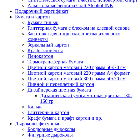
Алкогольные чернила Craft Alcohol INK
Подарочный сертификат
Бумага и картон
Бумага тишью
Глиттерная бумага с блеском на клеевой основе
Заготовка для открытки, пригласительного,
конверты
Зеркальный картон
Крафт-конверты
Пенокартон
Термотрансферная бумага
Цветной картон матовый 220 грамм 50х70 см
Цветной картон матовый 220 грамм A4 формат
Цветной картон матовый 300 грамм 50х70 см
Пивной и переплетный картон
Дизайнерская цветная бумага
Дизайнерская бумага матовая цветная 130-
160 гр
Калька
Глиттерный картон
Крафт бумага и крафт картон и пр.
Дыроколы фигурные
Бордюрные дыроколы
Фигурные дыроколы