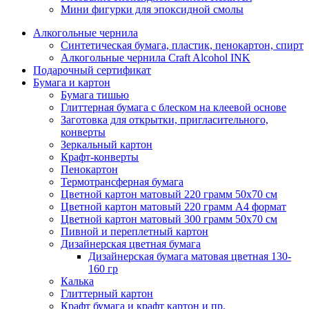
Мини фигурки для эпоксидной смолы
Алкогольные чернила
Синтетическая бумага, пластик, пенокартон, спирт
Алкогольные чернила Craft Alcohol INK
Подарочный сертификат
Бумага и картон
Бумага тишью
Глиттерная бумага с блеском на клеевой основе
Заготовка для открытки, пригласительного,
конверты
Зеркальный картон
Крафт-конверты
Пенокартон
Термотрансферная бумага
Цветной картон матовый 220 грамм 50х70 см
Цветной картон матовый 220 грамм A4 формат
Цветной картон матовый 300 грамм 50х70 см
Пивной и переплетный картон
Дизайнерская цветная бумага
Дизайнерская бумага матовая цветная 130-
160 гр
Калька
Глиттерный картон
Крафт бумага и крафт картон и пр.