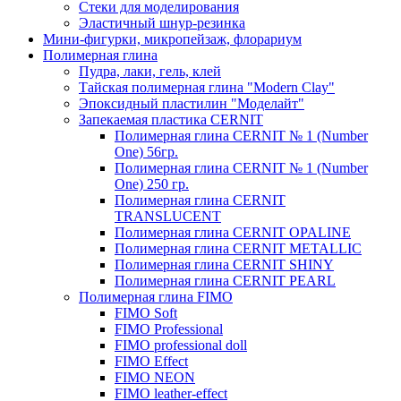
Стеки для моделирования
Эластичный шнур-резинка
Мини-фигурки, микропейзаж, флорариум
Полимерная глина
Пудра, лаки, гель, клей
Тайская полимерная глина "Modern Clay"
Эпоксидный пластилин "Моделайт"
Запекаемая пластика CERNIT
Полимерная глина CERNIT № 1 (Number
One) 56гр.
Полимерная глина CERNIT № 1 (Number
One) 250 гр.
Полимерная глина CERNIT
TRANSLUCENT
Полимерная глина CERNIT OPALINE
Полимерная глина CERNIT METALLIC
Полимерная глина CERNIT SHINY
Полимерная глина CERNIT PEARL
Полимерная глина FIMO
FIMO Soft
FIMO Professional
FIMO professional doll
FIMO Effect
FIMO NEON
FIMO leather-effect