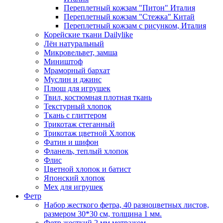
Переплетный кожзам "Питон" Италия
Переплетный кожзам "Стежка" Китай
Переплетный кожзам с рисунком, Италия
Корейские ткани Dailylike
Лён натуральный
Микровельвет, замша
Миништоф
Мраморный бархат
Муслин и джинс
Плюш для игрушек
Твил, костюмная плотная ткань
Текстурный хлопок
Ткань с глиттером
Трикотаж стеганный
Трикотаж цветной Хлопок
Фатин и шифон
Фланель, теплый хлопок
Флис
Цветной хлопок и батист
Японский хлопок
Мех для игрушек
Фетр
Набор жесткого фетра, 40 разноцветных листов,
размером 30*30 см, толщина 1 мм.
Фетр жесткий 2 мм метражом