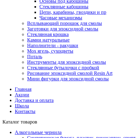
Основы под кабошоны
Стеклянные кабошоны
Цепи, карабины, гвоздики и пр
Часовые механизмы
Всплывающий порошок для смолы
Заготовки для эпоксидной смолы
Стеклянная крошка
Камни натуральные
Наполнители - ракушки
Мох ягель, сухоцветы
Поталь
Инструменты для эпоксидной смолы
Стеклянные бутылочки с пробкой
Рисование эпоксидной смолой Resin Art
Мини фигурки для эпоксидной смолы
Главная
Акции
Доставка и оплата
Школа
Контакты
Каталог товаров
Алкогольные чернила
Синтетическая бумага, пластик, пенокартон, спирт