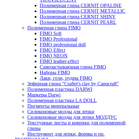
Полимерная глина CERNIT OPALINE
Полимерная глина CERNIT METALLIC
Полимерная глина CERNIT SHINY
Полимерная глина CERNIT PEARL
Полимерная глина FIMO
FIMO Soft
FIMO Professional
FIMO professional doll
FIMO Effect
FIMO NEON
FIMO leather-effect
Самозастывающая глина FIMO
Наборы FIMO
Лаки, гели, пудры FIMO
Зефирная глина "Crafter's clay by Canucraft"
Полимерная пластика DARWI
Маркеры Darwi
Полимерная пластика LA DOLL
Пигменты минеральные
Силиконовые молды для лепки
Силиконовые молды для лепки МОЛДУС
Текстурные листы и коврики для полимерной
глины
Инструмент для лепки, формы и пр.