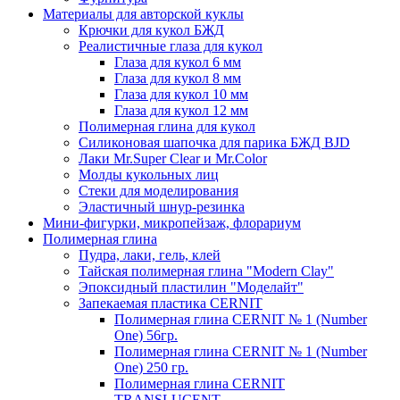
Материалы для авторской куклы
Крючки для кукол БЖД
Реалистичные глаза для кукол
Глаза для кукол 6 мм
Глаза для кукол 8 мм
Глаза для кукол 10 мм
Глаза для кукол 12 мм
Полимерная глина для кукол
Силиконовая шапочка для парика БЖД BJD
Лаки Mr.Super Clear и Mr.Color
Молды кукольных лиц
Стеки для моделирования
Эластичный шнур-резинка
Мини-фигурки, микропейзаж, флорариум
Полимерная глина
Пудра, лаки, гель, клей
Тайская полимерная глина "Modern Clay"
Эпоксидный пластилин "Моделайт"
Запекаемая пластика CERNIT
Полимерная глина CERNIT № 1 (Number
One) 56гр.
Полимерная глина CERNIT № 1 (Number
One) 250 гр.
Полимерная глина CERNIT
TRANSLUCENT