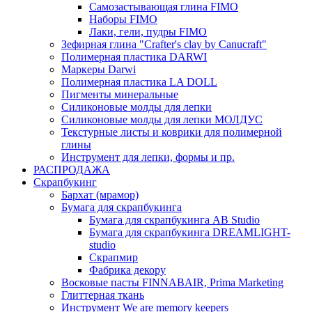
Самозастывающая глина FIMO
Наборы FIMO
Лаки, гели, пудры FIMO
Зефирная глина "Crafter's clay by Canucraft"
Полимерная пластика DARWI
Маркеры Darwi
Полимерная пластика LA DOLL
Пигменты минеральные
Силиконовые молды для лепки
Силиконовые молды для лепки МОЛДУС
Текстурные листы и коврики для полимерной
глины
Инструмент для лепки, формы и пр.
РАСПРОДАЖА
Скрапбукинг
Бархат (мрамор)
Бумага для скрапбукинга
Бумага для скрапбукинга AB Studio
Бумага для скрапбукинга DREAMLIGHT-
studio
Скрапмир
Фабрика декору
Восковые пасты FINNABAIR, Prima Marketing
Глиттерная ткань
Инструмент We are memory keepers