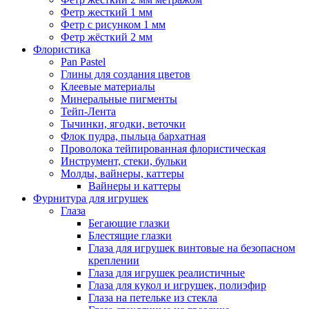
Фетр жесткий 1 мм
Фетр с рисунком 1 мм
Фетр жёсткий 2 мм
Флористика
Pan Pastel
Глины для создания цветов
Клеевые материалы
Минеральные пигменты
Тейп-Лента
Тычинки, ягодки, веточки
Флок пудра, пыльца бархатная
Проволока тейпированная флористическая
Инструмент, стеки, бульки
Молды, вайнеры, каттеры
Вайнеры и каттеры
Фурнитура для игрушек
Глаза
Бегающие глазки
Блестящие глазки
Глаза для игрушек винтовые на безопасном
креплении
Глаза для игрушек реалистичные
Глаза для кукол и игрушек, полиэфир
Глаза на петельке из стекла