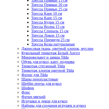
Трессы Прямые 15 см
Трессы Прямые 20 см
Трессы Прямые 25 см
Трессы Каре 10 см
Трессы Каре 15 см
Трессы Кудри 15 см
Трессы Волна 15 см
Трессы Спираль 15 см
Трессы Локон 15 см
Трессы Премиум 25 см
Трессы Козы натуральные
Джинсовая ткань, цветной хлопок, муслин
Кукольный трикотаж Белый Ангел
Микровельвет и замша Tilda
Обувь для кукол, кант, подошва
Трикотаж стеганный Tilda
Трикотаж хлопок цветной Tilda
Фатин для Tilda
Шары пенопластовые
Шебби-ленты для кукол
Шифон
Флис
Фатин мягкий
Игрушки и декор для кукол
Наборы для создания игрушек и кукол