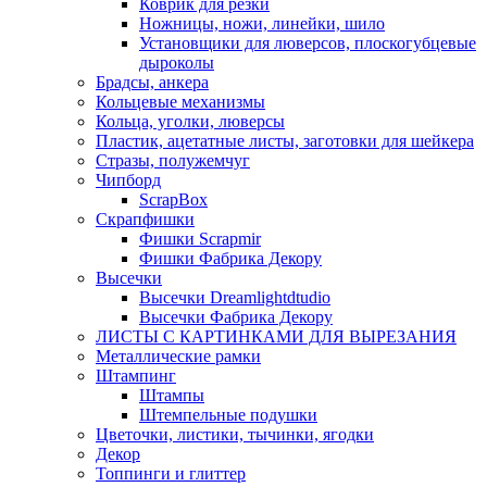
Коврик для резки
Ножницы, ножи, линейки, шило
Установщики для люверсов, плоскогубцевые
дыроколы
Брадсы, анкера
Кольцевые механизмы
Кольца, уголки, люверсы
Пластик, ацетатные листы, заготовки для шейкера
Стразы, полужемчуг
Чипборд
ScrapBox
Скрапфишки
Фишки Scrapmir
Фишки Фабрика Декору
Высечки
Высечки Dreamlightdtudio
Высечки Фабрика Декору
ЛИСТЫ С КАРТИНКАМИ ДЛЯ ВЫРЕЗАНИЯ
Металлические рамки
Штампинг
Штампы
Штемпельные подушки
Цветочки, листики, тычинки, ягодки
Декор
Топпинги и глиттер