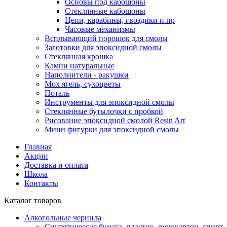
Основы под кабошоны
Стеклянные кабошоны
Цепи, карабины, гвоздики и пр
Часовые механизмы
Всплывающий порошок для смолы
Заготовки для эпоксидной смолы
Стеклянная крошка
Камни натуральные
Наполнители - ракушки
Мох ягель, сухоцветы
Поталь
Инструменты для эпоксидной смолы
Стеклянные бутылочки с пробкой
Рисование эпоксидной смолой Resin Art
Мини фигурки для эпоксидной смолы
Главная
Акции
Доставка и оплата
Школа
Контакты
Каталог товаров
Алкогольные чернила
Синтетическая бумага, пластик, пенокартон, спирт