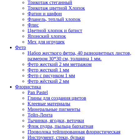
Трикотаж стеганный
Трикотаж цветной Хлопок
Фатин и шифон
Фланель, теплый хлопок
Флис
Цветной хлопок и батист
Японский хлопок
Мех для игрушек
Фетр
Набор жесткого фетра, 40 разноцветных листов,
размером 30*30 см, толщина 1 мм.
Фетр жесткий 2 мм метражом
Фетр жесткий 1 мм
Фетр с рисунком 1 мм
Фетр жёсткий 2 мм
Флористика
Pan Pastel
Глины для создания цветов
Клеевые материалы
Минеральные пигменты
Тейп-Лента
Тычинки, ягодки, веточки
Флок пудра, пыльца бархатная
Проволока тейпированная флористическая
Инструмент, стеки, бульки