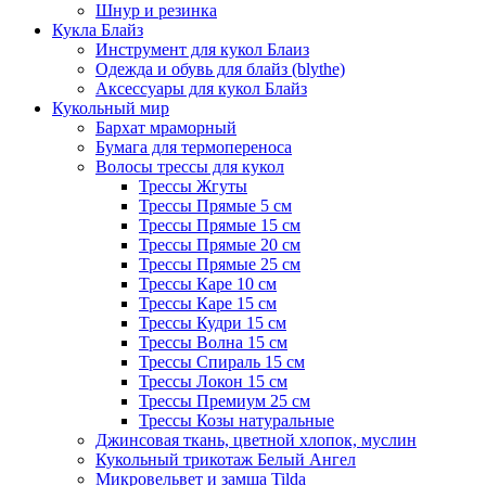
Шнур и резинка
Кукла Блайз
Инструмент для кукол Блаиз
Одежда и обувь для блайз (blythe)
Аксессуары для кукол Блайз
Кукольный мир
Бархат мраморный
Бумага для термопереноса
Волосы трессы для кукол
Трессы Жгуты
Трессы Прямые 5 см
Трессы Прямые 15 см
Трессы Прямые 20 см
Трессы Прямые 25 см
Трессы Каре 10 см
Трессы Каре 15 см
Трессы Кудри 15 см
Трессы Волна 15 см
Трессы Спираль 15 см
Трессы Локон 15 см
Трессы Премиум 25 см
Трессы Козы натуральные
Джинсовая ткань, цветной хлопок, муслин
Кукольный трикотаж Белый Ангел
Микровельвет и замша Tilda