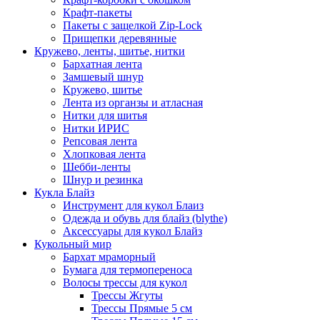
Крафт-пакеты
Пакеты с защелкой Zip-Lock
Прищепки деревянные
Кружево, ленты, шитье, нитки
Бархатная лента
Замшевый шнур
Кружево, шитье
Лента из органзы и атласная
Нитки для шитья
Нитки ИРИС
Репсовая лента
Хлопковая лента
Шебби-ленты
Шнур и резинка
Кукла Блайз
Инструмент для кукол Блаиз
Одежда и обувь для блайз (blythe)
Аксессуары для кукол Блайз
Кукольный мир
Бархат мраморный
Бумага для термопереноса
Волосы трессы для кукол
Трессы Жгуты
Трессы Прямые 5 см