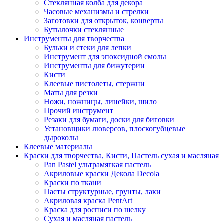
Стеклянная колба для декора
Часовые механизмы и стрелки
Заготовки для открыток, конверты
Бутылочки стеклянные
Инструменты для творчества
Бульки и стеки для лепки
Инструмент для эпоксидной смолы
Инструменты для бижутерии
Кисти
Клеевые пистолеты, стержни
Маты для резки
Ножи, ножницы, линейки, шило
Прочий инструмент
Резаки для бумаги, доски для биговки
Установщики люверсов, плоскогубцевые
дыроколы
Клеевые материалы
Краски для творчества, Кисти, Пастель сухая и масляная
Pan Pastel ультрамягкая пастель
Акриловые краски Декола Decola
Краски по ткани
Пасты структурные, грунты, лаки
Акриловая краска PentArt
Краска для росписи по шелку
Cухая и масляная пастель