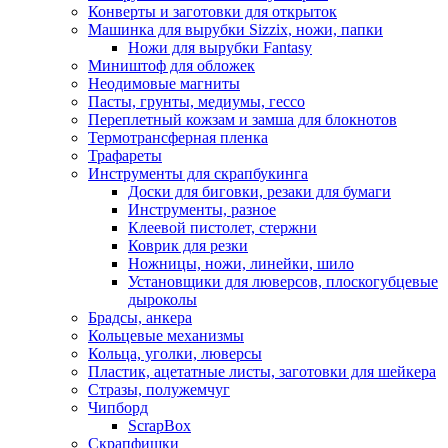
Конверты и заготовки для открыток
Машинка для вырубки Sizzix, ножи, папки
Ножи для вырубки Fantasy
Миништоф для обложек
Неодимовые магниты
Пасты, грунты, медиумы, гессо
Переплетный кожзам и замша для блокнотов
Термотрансферная пленка
Трафареты
Инструменты для скрапбукинга
Доски для биговки, резаки для бумаги
Инструменты, разное
Клеевой пистолет, стержни
Коврик для резки
Ножницы, ножи, линейки, шило
Установщики для люверсов, плоскогубцевые
дыроколы
Брадсы, анкера
Кольцевые механизмы
Кольца, уголки, люверсы
Пластик, ацетатные листы, заготовки для шейкера
Стразы, полужемчуг
Чипборд
ScrapBox
Скрапфишки