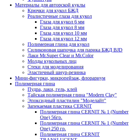
Материалы для авторской куклы
Крючки для кукол БЖД
Реалистичные глаза для кукол
Глаза для кукол 6 мм
Глаза для кукол 8 мм
Глаза для кукол 10 мм
Глаза для кукол 12 мм
Полимерная глина для кукол
Силиконовая шапочка для парика БЖД BJD
Лаки Mr.Super Clear и Mr.Color
Молды кукольных лиц
Стеки для моделирования
Эластичный шнур-резинка
Мини-фигурки, микропейзаж, флорариум
Полимерная глина
Пудра, лаки, гель, клей
Тайская полимерная глина "Modern Clay"
Эпоксидный пластилин "Моделайт"
Запекаемая пластика CERNIT
Полимерная глина CERNIT № 1 (Number
One) 56гр.
Полимерная глина CERNIT № 1 (Number
One) 250 гр.
Полимерная глина CERNIT
TRANSLUCENT