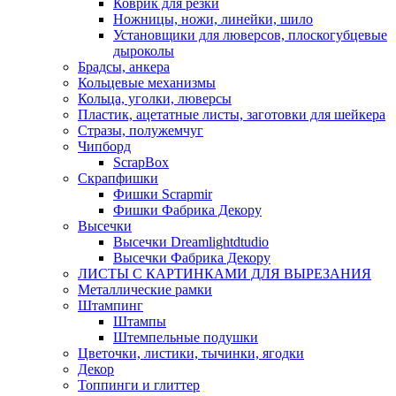
Коврик для резки
Ножницы, ножи, линейки, шило
Установщики для люверсов, плоскогубцевые
дыроколы
Брадсы, анкера
Кольцевые механизмы
Кольца, уголки, люверсы
Пластик, ацетатные листы, заготовки для шейкера
Стразы, полужемчуг
Чипборд
ScrapBox
Скрапфишки
Фишки Scrapmir
Фишки Фабрика Декору
Высечки
Высечки Dreamlightdtudio
Высечки Фабрика Декору
ЛИСТЫ С КАРТИНКАМИ ДЛЯ ВЫРЕЗАНИЯ
Металлические рамки
Штампинг
Штампы
Штемпельные подушки
Цветочки, листики, тычинки, ягодки
Декор
Топпинги и глиттер