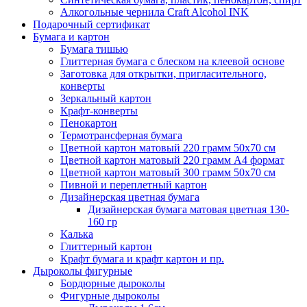
Алкогольные чернила Craft Alcohol INK
Подарочный сертификат
Бумага и картон
Бумага тишью
Глиттерная бумага с блеском на клеевой основе
Заготовка для открытки, пригласительного,
конверты
Зеркальный картон
Крафт-конверты
Пенокартон
Термотрансферная бумага
Цветной картон матовый 220 грамм 50х70 см
Цветной картон матовый 220 грамм A4 формат
Цветной картон матовый 300 грамм 50х70 см
Пивной и переплетный картон
Дизайнерская цветная бумага
Дизайнерская бумага матовая цветная 130-
160 гр
Калька
Глиттерный картон
Крафт бумага и крафт картон и пр.
Дыроколы фигурные
Бордюрные дыроколы
Фигурные дыроколы