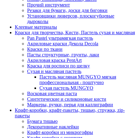
Прочий инструмент
Резаки для бумаги, доски для биговки
Установщики люверсов, плоскогубцевые
дыроколы
Клеевые материалы
Краски для творчества, Кисти, Пастель сухая и масляная
Pan Pastel ультрамягкая пастель
Акриловые краски Декола Decola
Краски по ткани
Пасты структурные, грунты, лаки
Акриловая краска PentArt
Краска для росписи по шелку
Cухая и масляная пастель
Пастель масляная MUNGYO мягкая
профессиональная - поштучно
Сухая пастель MUNGYO
Восковая цветная паста
Синтетические и силиконовые кисти
Маркеры, ручки, перья для каллиграфии
Крафт-коробки, крафт-пакеты, тишью, стружка, zip-
пакеты
Бумага тишью
Декоративные наклейки
Крафт-коробки из микрогофры
Крафт-коробки с окошком