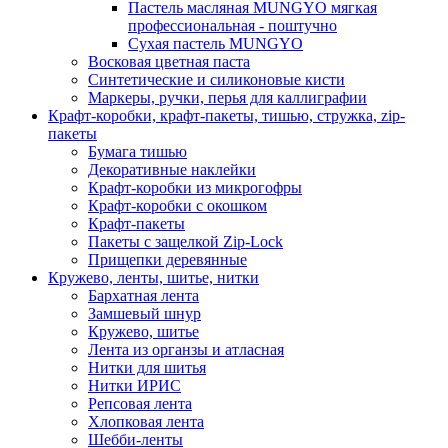
Пастель масляная MUNGYO мягкая
профессиональная - поштучно
Сухая пастель MUNGYO
Восковая цветная паста
Синтетические и силиконовые кисти
Маркеры, ручки, перья для каллиграфии
Крафт-коробки, крафт-пакеты, тишью, стружка, zip-
пакеты
Бумага тишью
Декоративные наклейки
Крафт-коробки из микрогофры
Крафт-коробки с окошком
Крафт-пакеты
Пакеты с защелкой Zip-Lock
Прищепки деревянные
Кружево, ленты, шитье, нитки
Бархатная лента
Замшевый шнур
Кружево, шитье
Лента из органзы и атласная
Нитки для шитья
Нитки ИРИС
Репсовая лента
Хлопковая лента
Шебби-ленты