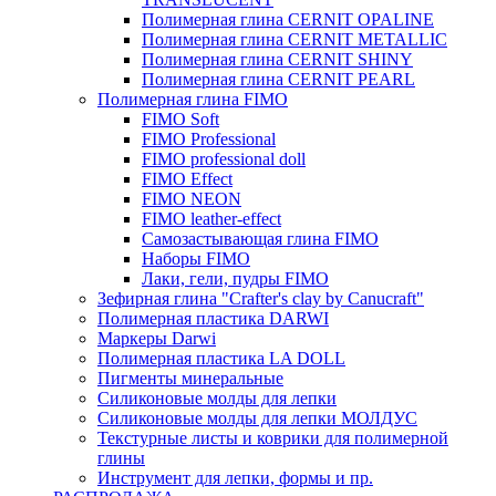
Полимерная глина CERNIT OPALINE
Полимерная глина CERNIT METALLIC
Полимерная глина CERNIT SHINY
Полимерная глина CERNIT PEARL
Полимерная глина FIMO
FIMO Soft
FIMO Professional
FIMO professional doll
FIMO Effect
FIMO NEON
FIMO leather-effect
Самозастывающая глина FIMO
Наборы FIMO
Лаки, гели, пудры FIMO
Зефирная глина "Crafter's clay by Canucraft"
Полимерная пластика DARWI
Маркеры Darwi
Полимерная пластика LA DOLL
Пигменты минеральные
Силиконовые молды для лепки
Силиконовые молды для лепки МОЛДУС
Текстурные листы и коврики для полимерной
глины
Инструмент для лепки, формы и пр.