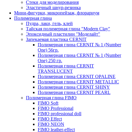
Стеки для моделирования
Эластичный шнур-резинка
Мини-фигурки, микропейзаж, флорариум
Полимерная глина
Пудра, лаки, гель, клей
Тайская полимерная глина "Modern Clay"
Эпоксидный пластилин "Моделайт"
Запекаемая пластика CERNIT
Полимерная глина CERNIT № 1 (Number
One) 56гр.
Полимерная глина CERNIT № 1 (Number
One) 250 гр.
Полимерная глина CERNIT
TRANSLUCENT
Полимерная глина CERNIT OPALINE
Полимерная глина CERNIT METALLIC
Полимерная глина CERNIT SHINY
Полимерная глина CERNIT PEARL
Полимерная глина FIMO
FIMO Soft
FIMO Professional
FIMO professional doll
FIMO Effect
FIMO NEON
FIMO leather-effect