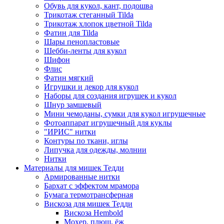
Обувь для кукол, кант, подошва
Трикотаж стеганный Tilda
Трикотаж хлопок цветной Tilda
Фатин для Tilda
Шары пенопластовые
Шебби-ленты для кукол
Шифон
Флис
Фатин мягкий
Игрушки и декор для кукол
Наборы для создания игрушек и кукол
Шнур замшевый
Мини чемоданы, сумки для кукол игрушечные
Фотоаппарат игрушечный для куклы
"ИРИС" нитки
Контуры по ткани, иглы
Липучка для одежды, молнии
Нитки
Материалы для мишек Тедди
Армированные нитки
Бархат с эффектом мрамора
Бумага термотрансферная
Вискоза для мишек Тедди
Вискоза Hembold
Мохер, плюш, ёж