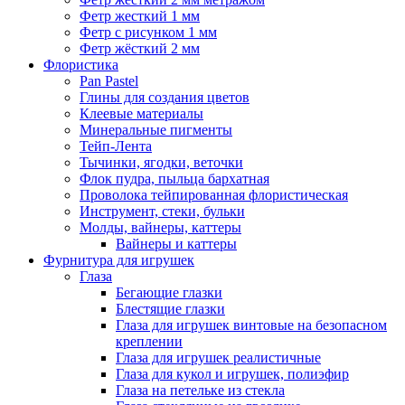
Фетр жесткий 1 мм
Фетр с рисунком 1 мм
Фетр жёсткий 2 мм
Флористика
Pan Pastel
Глины для создания цветов
Клеевые материалы
Минеральные пигменты
Тейп-Лента
Тычинки, ягодки, веточки
Флок пудра, пыльца бархатная
Проволока тейпированная флористическая
Инструмент, стеки, бульки
Молды, вайнеры, каттеры
Вайнеры и каттеры
Фурнитура для игрушек
Глаза
Бегающие глазки
Блестящие глазки
Глаза для игрушек винтовые на безопасном
креплении
Глаза для игрушек реалистичные
Глаза для кукол и игрушек, полиэфир
Глаза на петельке из стекла