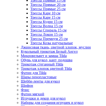
Трессы Прямые 15 см
Трессы Прямые 20 см
Трессы Прямые 25 см
Трессы Каре 10 см
Трессы Каре 15 см
Трессы Кудри 15 см
Трессы Волна 15 см
Трессы Спираль 15 см
Трессы Локон 15 см
Трессы Премиум 25 см
Трессы Козы натуральные
Джинсовая ткань, цветной хлопок, муслин
Кукольный трикотаж Белый Ангел
Микровельвет и замша Tilda
Обувь для кукол, кант, подошва
Трикотаж стеганный Tilda
Трикотаж хлопок цветной Tilda
Фатин для Tilda
Шары пенопластовые
Шебби-ленты для кукол
Шифон
Флис
Фатин мягкий
Игрушки и декор для кукол
Наборы для создания игрушек и кукол