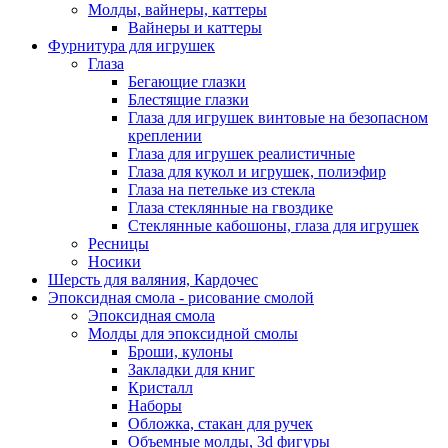
Молды, вайнеры, каттеры
Вайнеры и каттеры
Фурнитура для игрушек
Глаза
Бегающие глазки
Блестящие глазки
Глаза для игрушек винтовые на безопасном
креплении
Глаза для игрушек реалистичные
Глаза для кукол и игрушек, полиэфир
Глаза на петельке из стекла
Глаза стеклянные на гвоздике
Стеклянные кабошоны, глаза для игрушек
Ресницы
Носики
Шерсть для валяния, Кардочес
Эпоксидная смола - рисование смолой
Эпоксидная смола
Молды для эпоксидной смолы
Броши, кулоны
Закладки для книг
Кристалл
Наборы
Обложка, стакан для ручек
Объемные молды, 3d фигуры