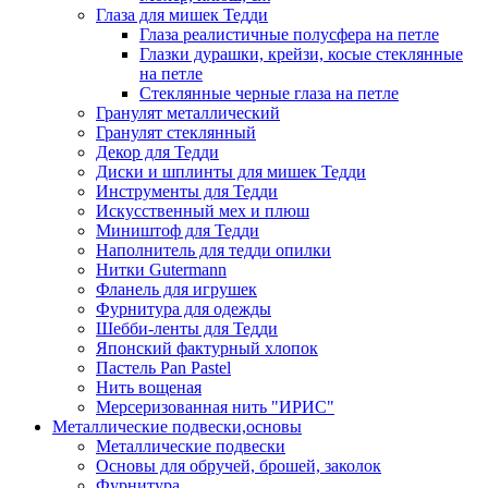
Глаза для мишек Тедди
Глаза реалистичные полусфера на петле
Глазки дурашки, крейзи, косые стеклянные
на петле
Стеклянные черные глаза на петле
Гранулят металлический
Гранулят стеклянный
Декор для Тедди
Диски и шплинты для мишек Тедди
Инструменты для Тедди
Искусственный мех и плюш
Миништоф для Тедди
Наполнитель для тедди опилки
Нитки Gutermann
Фланель для игрушек
Фурнитура для одежды
Шебби-ленты для Тедди
Японский фактурный хлопок
Пастель Pan Pastel
Нить вощеная
Мерсеризованная нить "ИРИС"
Металлические подвески,основы
Металлические подвески
Основы для обручей, брошей, заколок
Фурнитура