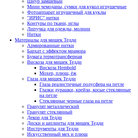
Шнур замшевый
Мини чемоданы, сумки для кукол игрушечные
Фотоаппарат игрушечный для куклы
"ИРИС" нитки
Контуры по ткани, иглы
Липучка для одежды, молнии
Нитки
Материалы для мишек Тедди
Армированные нитки
Бархат с эффектом мрамора
Бумага термотрансферная
Вискоза для мишек Тедди
Вискоза Hembold
Мохер, плюш, ёж
Глаза для мишек Тедди
Глаза реалистичные полусфера на петле
Глазки дурашки, крейзи, косые стеклянные
на петле
Стеклянные черные глаза на петле
Гранулят металлический
Гранулят стеклянный
Декор для Тедди
Диски и шплинты для мишек Тедди
Инструменты для Тедди
Искусственный мех и плюш