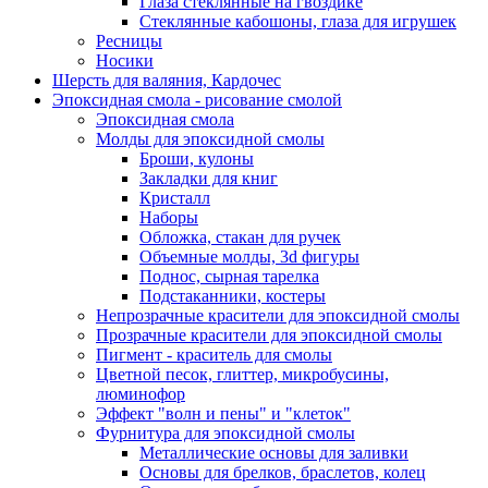
Глаза стеклянные на гвоздике
Стеклянные кабошоны, глаза для игрушек
Ресницы
Носики
Шерсть для валяния, Кардочес
Эпоксидная смола - рисование смолой
Эпоксидная смола
Молды для эпоксидной смолы
Броши, кулоны
Закладки для книг
Кристалл
Наборы
Обложка, стакан для ручек
Объемные молды, 3d фигуры
Поднос, сырная тарелка
Подстаканники, костеры
Непрозрачные красители для эпоксидной смолы
Прозрачные красители для эпоксидной смолы
Пигмент - краситель для смолы
Цветной песок, глиттер, микробусины,
люминофор
Эффект "волн и пены" и "клеток"
Фурнитура для эпоксидной смолы
Металлические основы для заливки
Основы для брелков, браслетов, колец