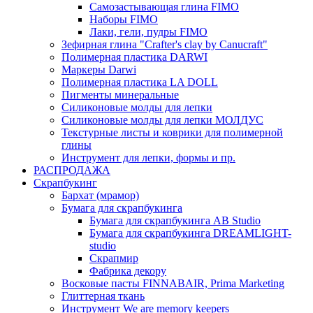
Самозастывающая глина FIMO
Наборы FIMO
Лаки, гели, пудры FIMO
Зефирная глина "Crafter's clay by Canucraft"
Полимерная пластика DARWI
Маркеры Darwi
Полимерная пластика LA DOLL
Пигменты минеральные
Силиконовые молды для лепки
Силиконовые молды для лепки МОЛДУС
Текстурные листы и коврики для полимерной
глины
Инструмент для лепки, формы и пр.
РАСПРОДАЖА
Скрапбукинг
Бархат (мрамор)
Бумага для скрапбукинга
Бумага для скрапбукинга AB Studio
Бумага для скрапбукинга DREAMLIGHT-
studio
Скрапмир
Фабрика декору
Восковые пасты FINNABAIR, Prima Marketing
Глиттерная ткань
Инструмент We are memory keepers