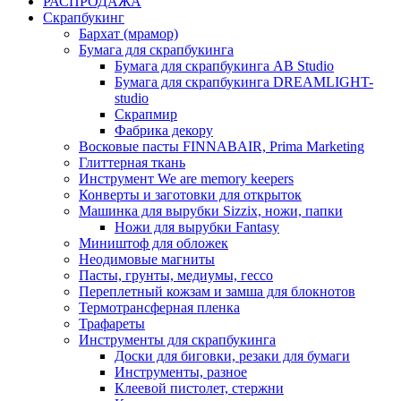
РАСПРОДАЖА
Скрапбукинг
Бархат (мрамор)
Бумага для скрапбукинга
Бумага для скрапбукинга AB Studio
Бумага для скрапбукинга DREAMLIGHT-
studio
Скрапмир
Фабрика декору
Восковые пасты FINNABAIR, Prima Marketing
Глиттерная ткань
Инструмент We are memory keepers
Конверты и заготовки для открыток
Машинка для вырубки Sizzix, ножи, папки
Ножи для вырубки Fantasy
Миништоф для обложек
Неодимовые магниты
Пасты, грунты, медиумы, гессо
Переплетный кожзам и замша для блокнотов
Термотрансферная пленка
Трафареты
Инструменты для скрапбукинга
Доски для биговки, резаки для бумаги
Инструменты, разное
Клеевой пистолет, стержни