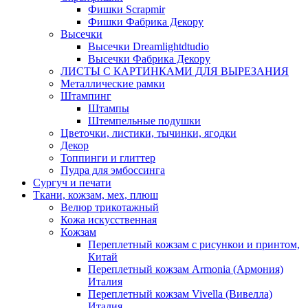
Фишки Scrapmir
Фишки Фабрика Декору
Высечки
Высечки Dreamlightdtudio
Высечки Фабрика Декору
ЛИСТЫ С КАРТИНКАМИ ДЛЯ ВЫРЕЗАНИЯ
Металлические рамки
Штампинг
Штампы
Штемпельные подушки
Цветочки, листики, тычинки, ягодки
Декор
Топпинги и глиттер
Пудра для эмбоссинга
Сургуч и печати
Ткани, кожзам, мех, плюш
Велюр трикотажный
Кожа искусственная
Кожзам
Переплетный кожзам с рисункои и принтом,
Китай
Переплетный кожзам Armonia (Армония)
Италия
Переплетный кожзам Vivella (Вивелла)
Италия