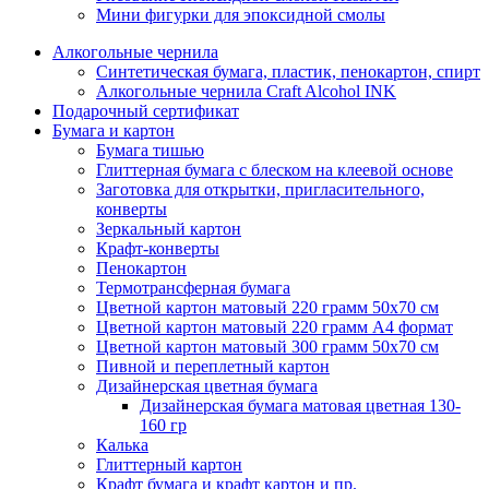
Мини фигурки для эпоксидной смолы
Алкогольные чернила
Синтетическая бумага, пластик, пенокартон, спирт
Алкогольные чернила Craft Alcohol INK
Подарочный сертификат
Бумага и картон
Бумага тишью
Глиттерная бумага с блеском на клеевой основе
Заготовка для открытки, пригласительного,
конверты
Зеркальный картон
Крафт-конверты
Пенокартон
Термотрансферная бумага
Цветной картон матовый 220 грамм 50х70 см
Цветной картон матовый 220 грамм A4 формат
Цветной картон матовый 300 грамм 50х70 см
Пивной и переплетный картон
Дизайнерская цветная бумага
Дизайнерская бумага матовая цветная 130-
160 гр
Калька
Глиттерный картон
Крафт бумага и крафт картон и пр.