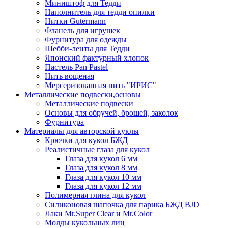
Миништоф для Тедди
Наполнитель для тедди опилки
Нитки Gutermann
Фланель для игрушек
Фурнитура для одежды
Шебби-ленты для Тедди
Японский фактурный хлопок
Пастель Pan Pastel
Нить вощеная
Мерсеризованная нить "ИРИС"
Металлические подвески,основы
Металлические подвески
Основы для обручей, брошей, заколок
Фурнитура
Материалы для авторской куклы
Крючки для кукол БЖД
Реалистичные глаза для кукол
Глаза для кукол 6 мм
Глаза для кукол 8 мм
Глаза для кукол 10 мм
Глаза для кукол 12 мм
Полимерная глина для кукол
Силиконовая шапочка для парика БЖД BJD
Лаки Mr.Super Clear и Mr.Color
Молды кукольных лиц