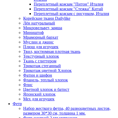
Переплетный кожзам "Питон" Италия
Переплетный кожзам "Стежка" Китай
Переплетный кожзам с рисунком, Италия
Корейские ткани Dailylike
Лён натуральный
Микровельвет, замша
Миништоф
Мраморный бархат
Муслин и джинс
Плюш для игрушек
Твил, костюмная плотная ткань
Текстурный хлопок
Ткань с глиттером
Трикотаж стеганный
Трикотаж цветной Хлопок
Фатин и шифон
Фланель, теплый хлопок
Флис
Цветной хлопок и батист
Японский хлопок
Мех для игрушек
Фетр
Набор жесткого фетра, 40 разноцветных листов,
размером 30*30 см, толщина 1 мм.
Фетр жесткий 2 мм метражом