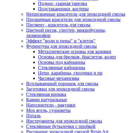
Поднос, сырная тарелка
Подстаканники, костеры
Непрозрачные красители для эпоксидной смолы
Прозрачные красители для эпоксидной смолы
Пигмент - краситель для смолы
Цветной песок, глиттер, микробусины,
люминофор
Эффект "волн и пены" и "клеток"
Фурнитура для эпоксидной смолы
Металлические основы для заливки
Основы для брелков, браслетов, колец
Основы под кабошоны
Стеклянные кабошоны
Цепи, карабины, гвоздики и пр
Часовые механизмы
Всплывающий порошок для смолы
Заготовки для эпоксидной смолы
Стеклянная крошка
Камни натуральные
Наполнители - ракушки
Мох ягель, сухоцветы
Поталь
Инструменты для эпоксидной смолы
Стеклянные бутылочки с пробкой
Рисование эпоксидной смолой Resin Art