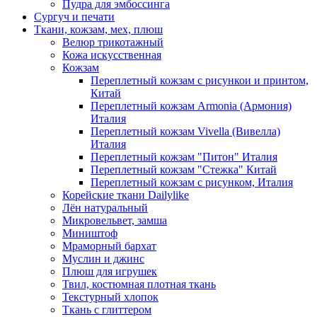
Пудра для эмбоссинга
Сургуч и печати
Ткани, кожзам, мех, плюш
Велюр трикотажный
Кожа искусственная
Кожзам
Переплетный кожзам с рисункои и принтом,
Китай
Переплетный кожзам Armonia (Армония)
Италия
Переплетный кожзам Vivella (Вивелла)
Италия
Переплетный кожзам "Питон" Италия
Переплетный кожзам "Стежка" Китай
Переплетный кожзам с рисунком, Италия
Корейские ткани Dailylike
Лён натуральный
Микровельвет, замша
Миништоф
Мраморный бархат
Муслин и джинс
Плюш для игрушек
Твил, костюмная плотная ткань
Текстурный хлопок
Ткань с глиттером