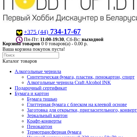
734-17-67
+375 (44)
Пн-Пт:
11:00-19:30
, Сб-Вс:
выходной
Корзина товаров
0
0 товаров(а) - 0.00 р.
Ваша корзина покупок пуста!
Каталог товаров
Алкогольные чернила
Синтетическая бумага, пластик, пенокартон, спирт
Алкогольные чернила Craft Alcohol INK
Подарочный сертификат
Бумага и картон
Бумага тишью
Глиттерная бумага с блеском на клеевой основе
Заготовка для открытки, пригласительного, конвер
Зеркальный картон
Крафт-конверты
Пенокартон
Термотрансферная бумага