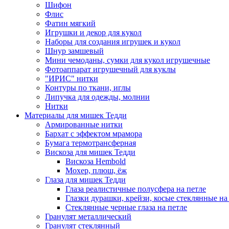
Шифон
Флис
Фатин мягкий
Игрушки и декор для кукол
Наборы для создания игрушек и кукол
Шнур замшевый
Мини чемоданы, сумки для кукол игрушечные
Фотоаппарат игрушечный для куклы
"ИРИС" нитки
Контуры по ткани, иглы
Липучка для одежды, молнии
Нитки
Материалы для мишек Тедди
Армированные нитки
Бархат с эффектом мрамора
Бумага термотрансферная
Вискоза для мишек Тедди
Вискоза Hembold
Мохер, плюш, ёж
Глаза для мишек Тедди
Глаза реалистичные полусфера на петле
Глазки дурашки, крейзи, косые стеклянные на
Стеклянные черные глаза на петле
Гранулят металлический
Гранулят стеклянный