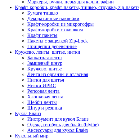
Маркеры, ручки, перья для каллиграфии
Крафт-коробки, крафт-пакеты, тишью, стружка, zip-пакет
Бумага тишью
Декоративные наклейки
Крафт-коробки из микрогофры
Крафт-коробки с окошком
Крафт-пакеты
Пакеты с защелкой Zip-Lock
Прищепки деревянные
Кружево, ленты, шитье, нитки
Бархатная лента
Замшевый шнур
Кружево, шитье
Лента из органзы и атласная
Нитки для шитья
Нитки ИРИС
Репсовая лента
Хлопковая лента
Шебби-ленты
Шнур и резинка
Кукла Блайз
Инструмент для кукол Блаиз
Одежда и обувь для блайз (blythe)
Аксессуары для кукол Блайз
Кукольный мир