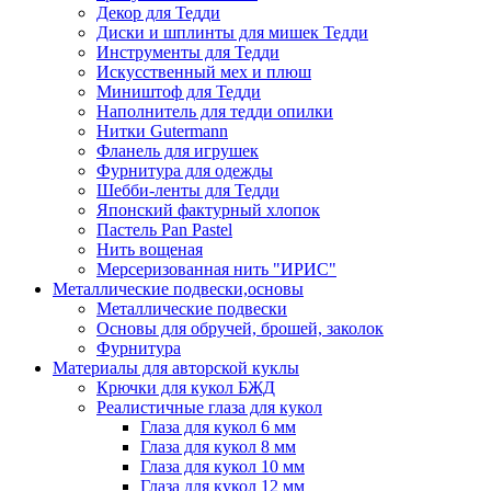
Декор для Тедди
Диски и шплинты для мишек Тедди
Инструменты для Тедди
Искусственный мех и плюш
Миништоф для Тедди
Наполнитель для тедди опилки
Нитки Gutermann
Фланель для игрушек
Фурнитура для одежды
Шебби-ленты для Тедди
Японский фактурный хлопок
Пастель Pan Pastel
Нить вощеная
Мерсеризованная нить "ИРИС"
Металлические подвески,основы
Металлические подвески
Основы для обручей, брошей, заколок
Фурнитура
Материалы для авторской куклы
Крючки для кукол БЖД
Реалистичные глаза для кукол
Глаза для кукол 6 мм
Глаза для кукол 8 мм
Глаза для кукол 10 мм
Глаза для кукол 12 мм