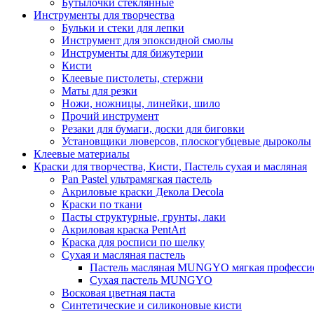
Бутылочки стеклянные
Инструменты для творчества
Бульки и стеки для лепки
Инструмент для эпоксидной смолы
Инструменты для бижутерии
Кисти
Клеевые пистолеты, стержни
Маты для резки
Ножи, ножницы, линейки, шило
Прочий инструмент
Резаки для бумаги, доски для биговки
Установщики люверсов, плоскогубцевые дыроколы
Клеевые материалы
Краски для творчества, Кисти, Пастель сухая и масляная
Pan Pastel ультрамягкая пастель
Акриловые краски Декола Decola
Краски по ткани
Пасты структурные, грунты, лаки
Акриловая краска PentArt
Краска для росписи по шелку
Cухая и масляная пастель
Пастель масляная MUNGYO мягкая профессио
Сухая пастель MUNGYO
Восковая цветная паста
Синтетические и силиконовые кисти