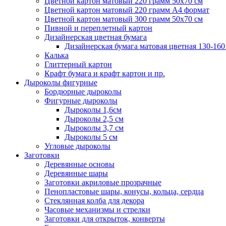
Цветной картон матовый 220 грамм 50х70 см
Цветной картон матовый 220 грамм A4 формат
Цветной картон матовый 300 грамм 50х70 см
Пивной и переплетный картон
Дизайнерская цветная бумага
Дизайнерская бумага матовая цветная 130-160
Калька
Глиттерный картон
Крафт бумага и крафт картон и пр.
Дыроколы фигурные
Бордюрные дыроколы
Фигурные дыроколы
Дыроколы 1,6см
Дыроколы 2,5 см
Дыроколы 3,7 см
Дыроколы 5 см
Угловые дыроколы
Заготовки
Деревянные основы
Деревянные шары
Заготовки акриловые прозрачные
Пенопластовые шары, конусы, кольца, сердца
Стеклянная колба для декора
Часовые механизмы и стрелки
Заготовки для открыток, конверты