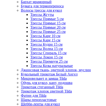
Бархат мраморный
Бумага для термопереноса
Волосы трессы для кукол
Трессы Жгуты
Трессы Прямые 5 см
Трессы Прямые 15 см
Трессы Прямые 20 см
Трессы Прямые 25 см
Трессы Каре 10 см
Трессы Каре 15 см
Трессы Кудри 15 см
Трессы Волна 15 см
Трессы Спираль 15 см
Трессы Локон 15 см
Трессы Премиум 25 см
Трессы Козы натуральные
Джинсовая ткань, цветной хлопок, муслин
Кукольный трикотаж Белый Ангел
Микровельвет и замша Tilda
Обувь для кукол, кант, подошва
Трикотаж стеганный Tilda
Трикотаж хлопок цветной Tilda
Фатин для Tilda
Шары пенопластовые
Шебби-ленты для кукол