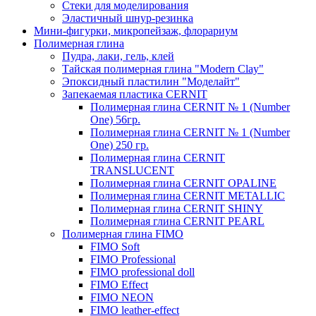
Стеки для моделирования
Эластичный шнур-резинка
Мини-фигурки, микропейзаж, флорариум
Полимерная глина
Пудра, лаки, гель, клей
Тайская полимерная глина "Modern Clay"
Эпоксидный пластилин "Моделайт"
Запекаемая пластика CERNIT
Полимерная глина CERNIT № 1 (Number
One) 56гр.
Полимерная глина CERNIT № 1 (Number
One) 250 гр.
Полимерная глина CERNIT
TRANSLUCENT
Полимерная глина CERNIT OPALINE
Полимерная глина CERNIT METALLIC
Полимерная глина CERNIT SHINY
Полимерная глина CERNIT PEARL
Полимерная глина FIMO
FIMO Soft
FIMO Professional
FIMO professional doll
FIMO Effect
FIMO NEON
FIMO leather-effect