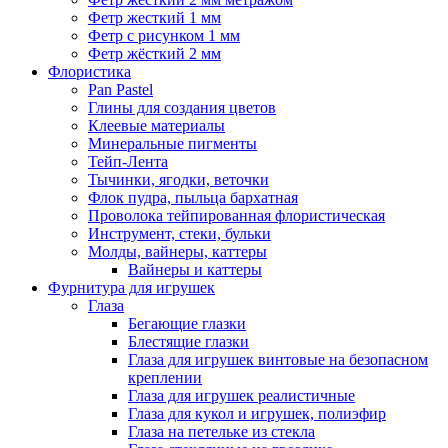
Фетр жесткий 1 мм
Фетр с рисунком 1 мм
Фетр жёсткий 2 мм
Флористика
Pan Pastel
Глины для создания цветов
Клеевые материалы
Минеральные пигменты
Тейп-Лента
Тычинки, ягодки, веточки
Флок пудра, пыльца бархатная
Проволока тейпированная флористическая
Инструмент, стеки, бульки
Молды, вайнеры, каттеры
Вайнеры и каттеры
Фурнитура для игрушек
Глаза
Бегающие глазки
Блестящие глазки
Глаза для игрушек винтовые на безопасном
креплении
Глаза для игрушек реалистичные
Глаза для кукол и игрушек, полиэфир
Глаза на петельке из стекла