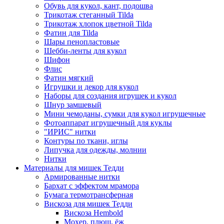
Обувь для кукол, кант, подошва
Трикотаж стеганный Tilda
Трикотаж хлопок цветной Tilda
Фатин для Tilda
Шары пенопластовые
Шебби-ленты для кукол
Шифон
Флис
Фатин мягкий
Игрушки и декор для кукол
Наборы для создания игрушек и кукол
Шнур замшевый
Мини чемоданы, сумки для кукол игрушечные
Фотоаппарат игрушечный для куклы
"ИРИС" нитки
Контуры по ткани, иглы
Липучка для одежды, молнии
Нитки
Материалы для мишек Тедди
Армированные нитки
Бархат с эффектом мрамора
Бумага термотрансферная
Вискоза для мишек Тедди
Вискоза Hembold
Мохер, плюш, ёж