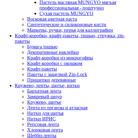
Пастель масляная MUNGYO мягкая
профессиональная - поштучно
Сухая пастель MUNGYO
Восковая цветная паста
Синтетические и силиконовые кисти
Маркеры, ручки, перья для каллиграфии
Крафт-коробки, крафт-пакеты, тишью, стружка, zip-
пакеты
Бумага тишью
Декоративные наклейки
Крафт-коробки из микрогофры
Крафт-коробки с окошком
Крафт-пакеты
Пакеты с защелкой Zip-Lock
Прищепки деревянные
Кружево, ленты, шитье, нитки
Бархатная лента
Замшевый шнур
Кружево, шитье
Лента из органзы и атласная
Нитки для шитья
Нитки ИРИС
Репсовая лента
Хлопковая лента
Шебби-ленты