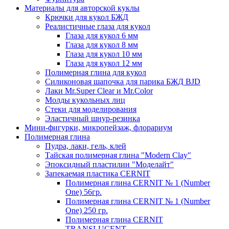
Материалы для авторской куклы
Крючки для кукол БЖД
Реалистичные глаза для кукол
Глаза для кукол 6 мм
Глаза для кукол 8 мм
Глаза для кукол 10 мм
Глаза для кукол 12 мм
Полимерная глина для кукол
Силиконовая шапочка для парика БЖД BJD
Лаки Mr.Super Clear и Mr.Color
Молды кукольных лиц
Стеки для моделирования
Эластичный шнур-резинка
Мини-фигурки, микропейзаж, флорариум
Полимерная глина
Пудра, лаки, гель, клей
Тайская полимерная глина "Modern Clay"
Эпоксидный пластилин "Моделайт"
Запекаемая пластика CERNIT
Полимерная глина CERNIT № 1 (Number
One) 56гр.
Полимерная глина CERNIT № 1 (Number
One) 250 гр.
Полимерная глина CERNIT
TRANSLUCENT