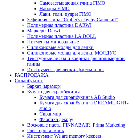
Самозастывающая глина FIMO
Наборы FIMO
Лаки, гели, пудры FIMO
Зефирная глина "Crafter's clay by Canucraft"
Полимерная пластика DARWI
Маркеры Darwi
Полимерная пластика LA DOLL
Пигменты минеральные
Силиконовые молды для лепки
Силиконовые молды для лепки МОЛДУС
Текстурные листы и коврики для полимерной
глины
Инструмент для лепки, формы и пр.
РАСПРОДАЖА
Скрапбукинг
Бархат (мрамор)
Бумага для скрапбукинга
Бумага для скрапбукинга AB Studio
Бумага для скрапбукинга DREAMLIGHT-
studio
Скрапмир
Фабрика декору
Восковые пасты FINNABAIR, Prima Marketing
Глиттерная ткань
Инструмент We are memory keepers