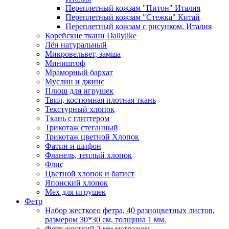
Переплетный кожзам "Питон" Италия
Переплетный кожзам "Стежка" Китай
Переплетный кожзам с рисунком, Италия
Корейские ткани Dailylike
Лён натуральный
Микровельвет, замша
Миништоф
Мраморный бархат
Муслин и джинс
Плюш для игрушек
Твил, костюмная плотная ткань
Текстурный хлопок
Ткань с глиттером
Трикотаж стеганный
Трикотаж цветной Хлопок
Фатин и шифон
Фланель, теплый хлопок
Флис
Цветной хлопок и батист
Японский хлопок
Мех для игрушек
Фетр
Набор жесткого фетра, 40 разноцветных листов,
размером 30*30 см, толщина 1 мм.
Фетр жесткий 2 мм метражом