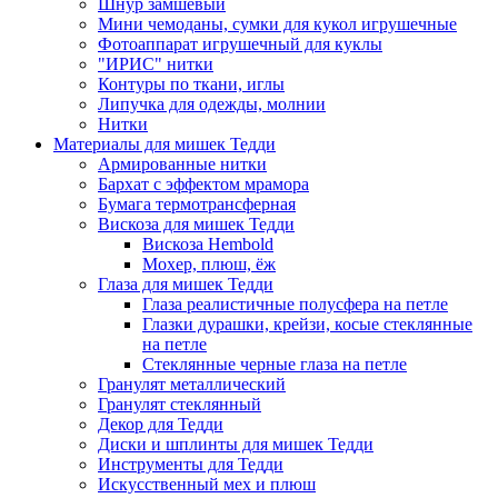
Шнур замшевый
Мини чемоданы, сумки для кукол игрушечные
Фотоаппарат игрушечный для куклы
"ИРИС" нитки
Контуры по ткани, иглы
Липучка для одежды, молнии
Нитки
Материалы для мишек Тедди
Армированные нитки
Бархат с эффектом мрамора
Бумага термотрансферная
Вискоза для мишек Тедди
Вискоза Hembold
Мохер, плюш, ёж
Глаза для мишек Тедди
Глаза реалистичные полусфера на петле
Глазки дурашки, крейзи, косые стеклянные
на петле
Стеклянные черные глаза на петле
Гранулят металлический
Гранулят стеклянный
Декор для Тедди
Диски и шплинты для мишек Тедди
Инструменты для Тедди
Искусственный мех и плюш