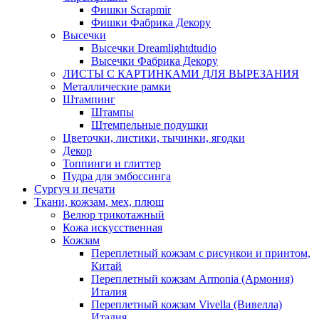
Фишки Scrapmir
Фишки Фабрика Декору
Высечки
Высечки Dreamlightdtudio
Высечки Фабрика Декору
ЛИСТЫ С КАРТИНКАМИ ДЛЯ ВЫРЕЗАНИЯ
Металлические рамки
Штампинг
Штампы
Штемпельные подушки
Цветочки, листики, тычинки, ягодки
Декор
Топпинги и глиттер
Пудра для эмбоссинга
Сургуч и печати
Ткани, кожзам, мех, плюш
Велюр трикотажный
Кожа искусственная
Кожзам
Переплетный кожзам с рисункои и принтом,
Китай
Переплетный кожзам Armonia (Армония)
Италия
Переплетный кожзам Vivella (Вивелла)
Италия