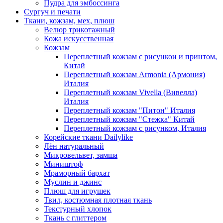
Пудра для эмбоссинга
Сургуч и печати
Ткани, кожзам, мех, плюш
Велюр трикотажный
Кожа искусственная
Кожзам
Переплетный кожзам с рисункои и принтом,
Китай
Переплетный кожзам Armonia (Армония)
Италия
Переплетный кожзам Vivella (Вивелла)
Италия
Переплетный кожзам "Питон" Италия
Переплетный кожзам "Стежка" Китай
Переплетный кожзам с рисунком, Италия
Корейские ткани Dailylike
Лён натуральный
Микровельвет, замша
Миништоф
Мраморный бархат
Муслин и джинс
Плюш для игрушек
Твил, костюмная плотная ткань
Текстурный хлопок
Ткань с глиттером