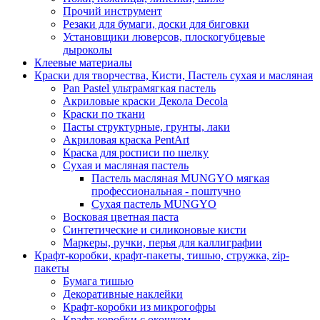
Прочий инструмент
Резаки для бумаги, доски для биговки
Установщики люверсов, плоскогубцевые
дыроколы
Клеевые материалы
Краски для творчества, Кисти, Пастель сухая и масляная
Pan Pastel ультрамягкая пастель
Акриловые краски Декола Decola
Краски по ткани
Пасты структурные, грунты, лаки
Акриловая краска PentArt
Краска для росписи по шелку
Cухая и масляная пастель
Пастель масляная MUNGYO мягкая
профессиональная - поштучно
Сухая пастель MUNGYO
Восковая цветная паста
Синтетические и силиконовые кисти
Маркеры, ручки, перья для каллиграфии
Крафт-коробки, крафт-пакеты, тишью, стружка, zip-
пакеты
Бумага тишью
Декоративные наклейки
Крафт-коробки из микрогофры
Крафт-коробки с окошком