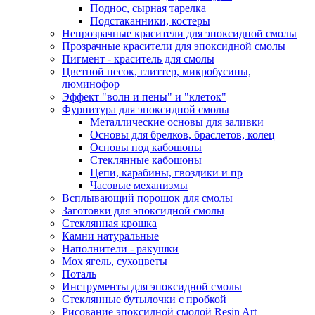
Поднос, сырная тарелка
Подстаканники, костеры
Непрозрачные красители для эпоксидной смолы
Прозрачные красители для эпоксидной смолы
Пигмент - краситель для смолы
Цветной песок, глиттер, микробусины,
люминофор
Эффект "волн и пены" и "клеток"
Фурнитура для эпоксидной смолы
Металлические основы для заливки
Основы для брелков, браслетов, колец
Основы под кабошоны
Стеклянные кабошоны
Цепи, карабины, гвоздики и пр
Часовые механизмы
Всплывающий порошок для смолы
Заготовки для эпоксидной смолы
Стеклянная крошка
Камни натуральные
Наполнители - ракушки
Мох ягель, сухоцветы
Поталь
Инструменты для эпоксидной смолы
Стеклянные бутылочки с пробкой
Рисование эпоксидной смолой Resin Art