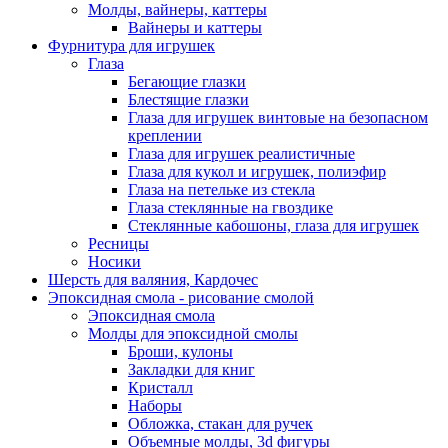
Молды, вайнеры, каттеры
Вайнеры и каттеры
Фурнитура для игрушек
Глаза
Бегающие глазки
Блестящие глазки
Глаза для игрушек винтовые на безопасном
креплении
Глаза для игрушек реалистичные
Глаза для кукол и игрушек, полиэфир
Глаза на петельке из стекла
Глаза стеклянные на гвоздике
Стеклянные кабошоны, глаза для игрушек
Ресницы
Носики
Шерсть для валяния, Кардочес
Эпоксидная смола - рисование смолой
Эпоксидная смола
Молды для эпоксидной смолы
Броши, кулоны
Закладки для книг
Кристалл
Наборы
Обложка, стакан для ручек
Объемные молды, 3d фигуры