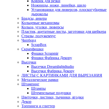
Коврик для резки
Ножницы, ножи, линейки, шило
Установщики для люверсов, плоскогубцевые
дыроколы
Брадсы, анкера
Кольцевые механизмы
Кольца, уголки, люверсы
Пластик, ацетатные листы, заготовки для шейкера
Стразы, полужемчуг
Чипборд
ScrapBox
Скрапфишки
Фишки Scrapmir
Фишки Фабрика Декору
Высечки
Высечки Dreamlightdtudio
Высечки Фабрика Декору
ЛИСТЫ С КАРТИНКАМИ ДЛЯ ВЫРЕЗАНИЯ
Металлические рамки
Штампинг
Штампы
Штемпельные подушки
Цветочки, листики, тычинки, ягодки
Декор
Топпинги и глиттер