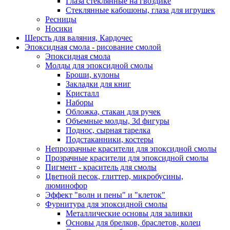
Глаза стеклянные на гвоздике
Стеклянные кабошоны, глаза для игрушек
Ресницы
Носики
Шерсть для валяния, Кардочес
Эпоксидная смола - рисование смолой
Эпоксидная смола
Молды для эпоксидной смолы
Броши, кулоны
Закладки для книг
Кристалл
Наборы
Обложка, стакан для ручек
Объемные молды, 3d фигуры
Поднос, сырная тарелка
Подстаканники, костеры
Непрозрачные красители для эпоксидной смолы
Прозрачные красители для эпоксидной смолы
Пигмент - краситель для смолы
Цветной песок, глиттер, микробусины,
люминофор
Эффект "волн и пены" и "клеток"
Фурнитура для эпоксидной смолы
Металлические основы для заливки
Основы для брелков, браслетов, колец