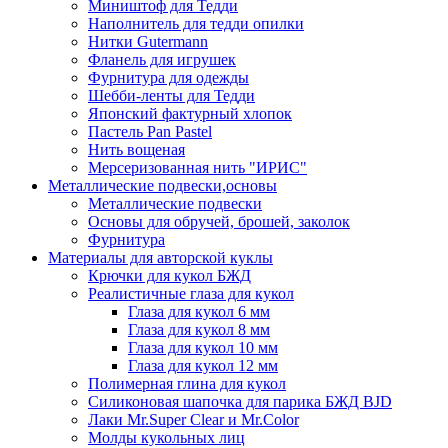
Миништоф для Тедди
Наполнитель для тедди опилки
Нитки Gutermann
Фланель для игрушек
Фурнитура для одежды
Шебби-ленты для Тедди
Японский фактурный хлопок
Пастель Pan Pastel
Нить вощеная
Мерсеризованная нить "ИРИС"
Металлические подвески,основы
Металлические подвески
Основы для обручей, брошей, заколок
Фурнитура
Материалы для авторской куклы
Крючки для кукол БЖД
Реалистичные глаза для кукол
Глаза для кукол 6 мм
Глаза для кукол 8 мм
Глаза для кукол 10 мм
Глаза для кукол 12 мм
Полимерная глина для кукол
Силиконовая шапочка для парика БЖД BJD
Лаки Mr.Super Clear и Mr.Color
Молды кукольных лиц