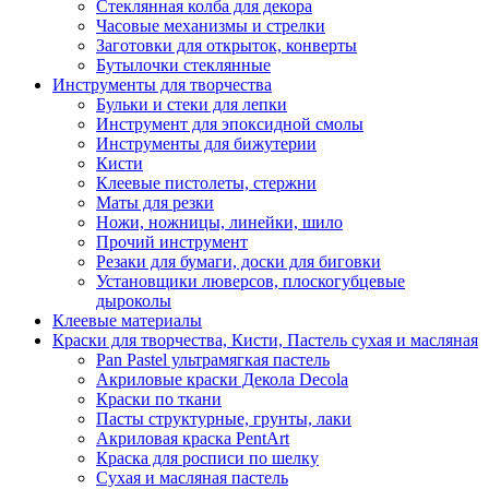
Стеклянная колба для декора
Часовые механизмы и стрелки
Заготовки для открыток, конверты
Бутылочки стеклянные
Инструменты для творчества
Бульки и стеки для лепки
Инструмент для эпоксидной смолы
Инструменты для бижутерии
Кисти
Клеевые пистолеты, стержни
Маты для резки
Ножи, ножницы, линейки, шило
Прочий инструмент
Резаки для бумаги, доски для биговки
Установщики люверсов, плоскогубцевые
дыроколы
Клеевые материалы
Краски для творчества, Кисти, Пастель сухая и масляная
Pan Pastel ультрамягкая пастель
Акриловые краски Декола Decola
Краски по ткани
Пасты структурные, грунты, лаки
Акриловая краска PentArt
Краска для росписи по шелку
Cухая и масляная пастель