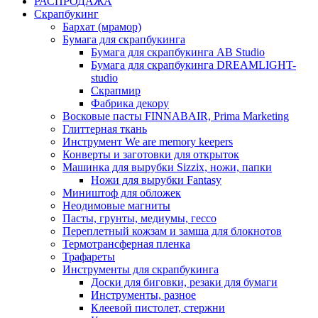
РАСПРОДАЖА
Скрапбукинг
Бархат (мрамор)
Бумага для скрапбукинга
Бумага для скрапбукинга AB Studio
Бумага для скрапбукинга DREAMLIGHT-
studio
Скрапмир
Фабрика декору
Восковые пасты FINNABAIR, Prima Marketing
Глиттерная ткань
Инструмент We are memory keepers
Конверты и заготовки для открыток
Машинка для вырубки Sizzix, ножи, папки
Ножи для вырубки Fantasy
Миништоф для обложек
Неодимовые магниты
Пасты, грунты, медиумы, гессо
Переплетный кожзам и замша для блокнотов
Термотрансферная пленка
Трафареты
Инструменты для скрапбукинга
Доски для биговки, резаки для бумаги
Инструменты, разное
Клеевой пистолет, стержни