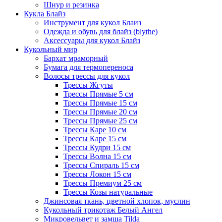
Шнур и резинка
Кукла Блайз
Инструмент для кукол Блаиз
Одежда и обувь для блайз (blythe)
Аксессуары для кукол Блайз
Кукольный мир
Бархат мраморный
Бумага для термопереноса
Волосы трессы для кукол
Трессы Жгуты
Трессы Прямые 5 см
Трессы Прямые 15 см
Трессы Прямые 20 см
Трессы Прямые 25 см
Трессы Каре 10 см
Трессы Каре 15 см
Трессы Кудри 15 см
Трессы Волна 15 см
Трессы Спираль 15 см
Трессы Локон 15 см
Трессы Премиум 25 см
Трессы Козы натуральные
Джинсовая ткань, цветной хлопок, муслин
Кукольный трикотаж Белый Ангел
Микровельвет и замша Tilda