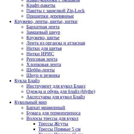
Крафт-пакеты
Пакеты с защелкой Zip-Lock
Прищепки деревянные
Кружево, ленты, шитье, нитки
Бархатная лента
Замшевый шнур
Кружево, шитье
Лента из органзы и атласная
Нитки для шитья
Нитки ИРИС
Репсовая лента
Хлопковая лента
Шебби-ленты
Шнур и резинка
Кукла Блайз
Инструмент для кукол Блаиз
Одежда и обувь для блайз (blythe)
Аксессуары для кукол Блайз
Кукольный мир
Бархат мраморный
Бумага для термопереноса
Волосы трессы для кукол
Трессы Жгуты
Трессы Прямые 5 см