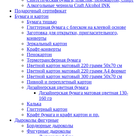
Алкогольные чернила Craft Alcohol INK
Подарочный сертификат
Бумага и картон
Бумага тишью
Глиттерная бумага с блеском на клеевой основе
Заготовка для открытки, пригласительного,
конверты
Зеркальный картон
Крафт-конверты
Пенокартон
Термотрансферная бумага
Цветной картон матовый 220 грамм 50х70 см
Цветной картон матовый 220 грамм A4 формат
Цветной картон матовый 300 грамм 50х70 см
Пивной и переплетный картон
Дизайнерская цветная бумага
Дизайнерская бумага матовая цветная 130-
160 гр
Калька
Глиттерный картон
Крафт бумага и крафт картон и пр.
Дыроколы фигурные
Бордюрные дыроколы
Фигурные дыроколы