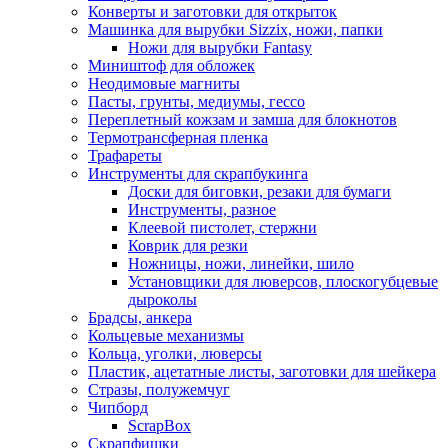
Конверты и заготовки для открыток
Машинка для вырубки Sizzix, ножи, папки
Ножи для вырубки Fantasy
Миништоф для обложек
Неодимовые магниты
Пасты, грунты, медиумы, гессо
Переплетный кожзам и замша для блокнотов
Термотрансферная пленка
Трафареты
Инструменты для скрапбукинга
Доски для биговки, резаки для бумаги
Инструменты, разное
Клеевой пистолет, стержни
Коврик для резки
Ножницы, ножи, линейки, шило
Установщики для люверсов, плоскогубцевые
дыроколы
Брадсы, анкера
Кольцевые механизмы
Кольца, уголки, люверсы
Пластик, ацетатные листы, заготовки для шейкера
Стразы, полужемчуг
Чипборд
ScrapBox
Скрапфишки