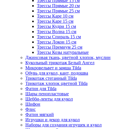
Трессы Прямые 15 см
Трессы Прямые 20 см
Трессы Прямые 25 см
Трессы Каре 10 см
Трессы Каре 15 см
Трессы Кудри 15 см
Трессы Волна 15 см
Трессы Спираль 15 см
Трессы Локон 15 см
Трессы Премиум 25 см
Трессы Козы натуральные
Джинсовая ткань, цветной хлопок, муслин
Кукольный трикотаж Белый Ангел
Микровельвет и замша Tilda
Обувь для кукол, кант, подошва
Трикотаж стеганный Tilda
Трикотаж хлопок цветной Tilda
Фатин для Tilda
Шары пенопластовые
Шебби-ленты для кукол
Шифон
Флис
Фатин мягкий
Игрушки и декор для кукол
Наборы для создания игрушек и кукол