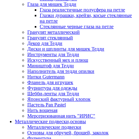
Глаза для мишек Тедди
Глаза реалистичные полусфера на петле
Глазки дурашки, крейзи, косые стеклянные
на петле
Стеклянные черные глаза на петле
Гранулят металлический
Гранулят стеклянный
Декор для Тедди
Диски и шплинты для мишек Тедди
Инструменты для Тедди
Искусственный мех и плюш
Миништоф для Тедди
Наполнитель для тедди опилки
Нитки Gutermann
Фланель для игрушек
Фурнитура для одежды
Шебби-ленты для Тедди
Японский фактурный хлопок
Пастель Pan Pastel
Нить вощеная
Мерсеризованная нить "ИРИС"
Металлические подвески,основы
Металлические подвески
Основы для обручей, брошей, заколок
Фурнитура