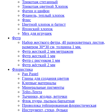
Трикотаж стеганный
Трикотаж цветной Хлопок
Фатин и шифон
Фланель, теплый хлопок
Флис
Цветной хлопок и батист
Японский хлопок
Мех для игрушек
Фетр
Набор жесткого фетра, 40 разноцветных листов,
размером 30*30 см, толщина 1 мм.
Фетр жесткий 2 мм метражом
Фетр жесткий 1 мм
Фетр с рисунком 1 мм
Фетр жёсткий 2 мм
Флористика
Pan Pastel
Глины для создания цветов
Клеевые материалы
Минеральные пигменты
Тейп-Лента
Тычинки, ягодки, веточки
Флок пудра, пыльца бархатная
Проволока тейпированная флористическая
Инструмент, стеки, бульки