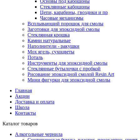
Основы под кабошоны
Стеклянные кабошоны
Цепи, карабины, гвоздики и пр
Часовые механизмы
Всплывающий порошок для смолы
Заготовки для эпоксидной смолы
Стеклянная крошка
Камни натуральные
Наполнители - ракушки
Мох ягель, сухоцветы
Поталь
Инструменты для эпоксидной смолы
Стеклянные бутылочки с пробкой
Рисование эпоксидной смолой Resin Art
Мини фигурки для эпоксидной смолы
Главная
Акции
Доставка и оплата
Школа
Контакты
Каталог товаров
Алкогольные чернила
Синтетическая бумага, пластик, пенокартон, спирт