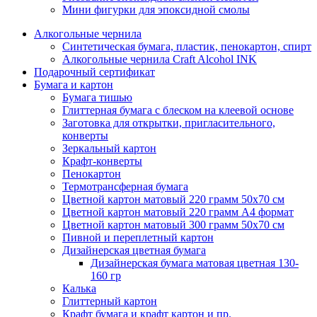
Мини фигурки для эпоксидной смолы
Алкогольные чернила
Синтетическая бумага, пластик, пенокартон, спирт
Алкогольные чернила Craft Alcohol INK
Подарочный сертификат
Бумага и картон
Бумага тишью
Глиттерная бумага с блеском на клеевой основе
Заготовка для открытки, пригласительного,
конверты
Зеркальный картон
Крафт-конверты
Пенокартон
Термотрансферная бумага
Цветной картон матовый 220 грамм 50х70 см
Цветной картон матовый 220 грамм A4 формат
Цветной картон матовый 300 грамм 50х70 см
Пивной и переплетный картон
Дизайнерская цветная бумага
Дизайнерская бумага матовая цветная 130-
160 гр
Калька
Глиттерный картон
Крафт бумага и крафт картон и пр.