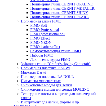
Полимерная глина CERNIT OPALINE
Полимерная глина CERNIT METALLIC
Полимерная глина CERNIT SHINY
Полимерная глина CERNIT PEARL
Полимерная глина FIMO
FIMO Soft
FIMO Professional
FIMO professional doll
FIMO Effect
FIMO NEON
FIMO leather-effect
Самозастывающая глина FIMO
Наборы FIMO
Лаки, гели, пудры FIMO
Зефирная глина "Crafter's clay by Canucraft"
Полимерная пластика DARWI
Маркеры Darwi
Полимерная пластика LA DOLL
Пигменты минеральные
Силиконовые молды для лепки
Силиконовые молды для лепки МОЛДУС
Текстурные листы и коврики для полимерной
глины
Инструмент для лепки, формы и пр.