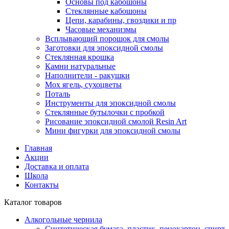
Основы под кабошоны
Стеклянные кабошоны
Цепи, карабины, гвоздики и пр
Часовые механизмы
Всплывающий порошок для смолы
Заготовки для эпоксидной смолы
Стеклянная крошка
Камни натуральные
Наполнители - ракушки
Мох ягель, сухоцветы
Поталь
Инструменты для эпоксидной смолы
Стеклянные бутылочки с пробкой
Рисование эпоксидной смолой Resin Art
Мини фигурки для эпоксидной смолы
Главная
Акции
Доставка и оплата
Школа
Контакты
Каталог товаров
Алкогольные чернила
Синтетическая бумага, пластик, пенокартон, спирт