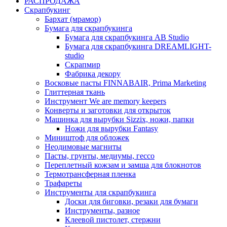
РАСПРОДАЖА
Скрапбукинг
Бархат (мрамор)
Бумага для скрапбукинга
Бумага для скрапбукинга AB Studio
Бумага для скрапбукинга DREAMLIGHT-
studio
Скрапмир
Фабрика декору
Восковые пасты FINNABAIR, Prima Marketing
Глиттерная ткань
Инструмент We are memory keepers
Конверты и заготовки для открыток
Машинка для вырубки Sizzix, ножи, папки
Ножи для вырубки Fantasy
Миништоф для обложек
Неодимовые магниты
Пасты, грунты, медиумы, гессо
Переплетный кожзам и замша для блокнотов
Термотрансферная пленка
Трафареты
Инструменты для скрапбукинга
Доски для биговки, резаки для бумаги
Инструменты, разное
Клеевой пистолет, стержни