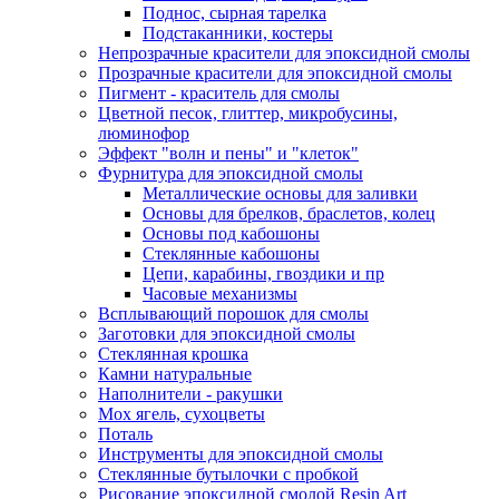
Поднос, сырная тарелка
Подстаканники, костеры
Непрозрачные красители для эпоксидной смолы
Прозрачные красители для эпоксидной смолы
Пигмент - краситель для смолы
Цветной песок, глиттер, микробусины,
люминофор
Эффект "волн и пены" и "клеток"
Фурнитура для эпоксидной смолы
Металлические основы для заливки
Основы для брелков, браслетов, колец
Основы под кабошоны
Стеклянные кабошоны
Цепи, карабины, гвоздики и пр
Часовые механизмы
Всплывающий порошок для смолы
Заготовки для эпоксидной смолы
Стеклянная крошка
Камни натуральные
Наполнители - ракушки
Мох ягель, сухоцветы
Поталь
Инструменты для эпоксидной смолы
Стеклянные бутылочки с пробкой
Рисование эпоксидной смолой Resin Art