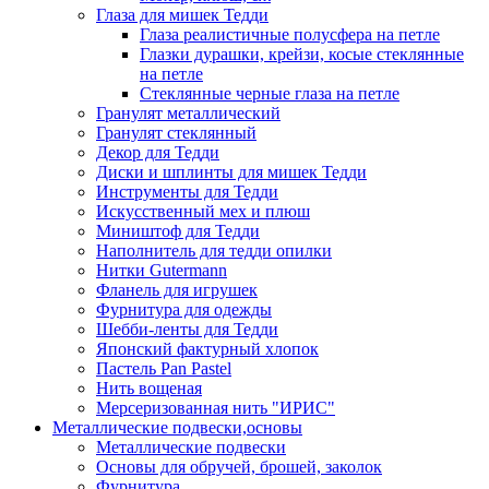
Глаза для мишек Тедди
Глаза реалистичные полусфера на петле
Глазки дурашки, крейзи, косые стеклянные
на петле
Стеклянные черные глаза на петле
Гранулят металлический
Гранулят стеклянный
Декор для Тедди
Диски и шплинты для мишек Тедди
Инструменты для Тедди
Искусственный мех и плюш
Миништоф для Тедди
Наполнитель для тедди опилки
Нитки Gutermann
Фланель для игрушек
Фурнитура для одежды
Шебби-ленты для Тедди
Японский фактурный хлопок
Пастель Pan Pastel
Нить вощеная
Мерсеризованная нить "ИРИС"
Металлические подвески,основы
Металлические подвески
Основы для обручей, брошей, заколок
Фурнитура