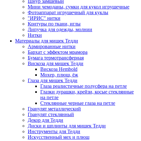
Шнур замшевый
Мини чемоданы, сумки для кукол игрушечные
Фотоаппарат игрушечный для куклы
"ИРИС" нитки
Контуры по ткани, иглы
Липучка для одежды, молнии
Нитки
Материалы для мишек Тедди
Армированные нитки
Бархат с эффектом мрамора
Бумага термотрансферная
Вискоза для мишек Тедди
Вискоза Hembold
Мохер, плюш, ёж
Глаза для мишек Тедди
Глаза реалистичные полусфера на петле
Глазки дурашки, крейзи, косые стеклянные
на петле
Стеклянные черные глаза на петле
Гранулят металлический
Гранулят стеклянный
Декор для Тедди
Диски и шплинты для мишек Тедди
Инструменты для Тедди
Искусственный мех и плюш