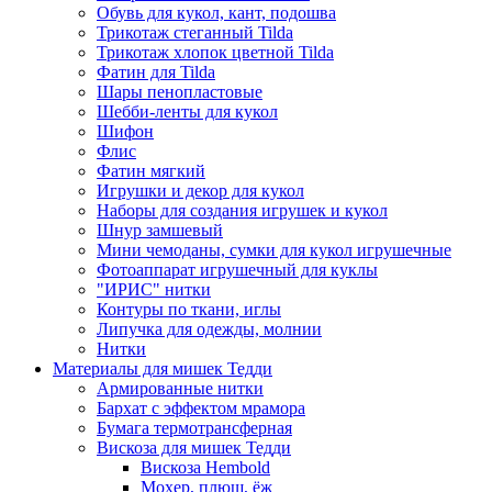
Обувь для кукол, кант, подошва
Трикотаж стеганный Tilda
Трикотаж хлопок цветной Tilda
Фатин для Tilda
Шары пенопластовые
Шебби-ленты для кукол
Шифон
Флис
Фатин мягкий
Игрушки и декор для кукол
Наборы для создания игрушек и кукол
Шнур замшевый
Мини чемоданы, сумки для кукол игрушечные
Фотоаппарат игрушечный для куклы
"ИРИС" нитки
Контуры по ткани, иглы
Липучка для одежды, молнии
Нитки
Материалы для мишек Тедди
Армированные нитки
Бархат с эффектом мрамора
Бумага термотрансферная
Вискоза для мишек Тедди
Вискоза Hembold
Мохер, плюш, ёж