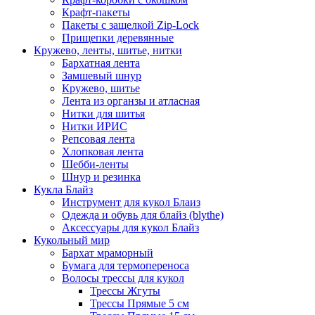
Крафт-пакеты
Пакеты с защелкой Zip-Lock
Прищепки деревянные
Кружево, ленты, шитье, нитки
Бархатная лента
Замшевый шнур
Кружево, шитье
Лента из органзы и атласная
Нитки для шитья
Нитки ИРИС
Репсовая лента
Хлопковая лента
Шебби-ленты
Шнур и резинка
Кукла Блайз
Инструмент для кукол Блаиз
Одежда и обувь для блайз (blythe)
Аксессуары для кукол Блайз
Кукольный мир
Бархат мраморный
Бумага для термопереноса
Волосы трессы для кукол
Трессы Жгуты
Трессы Прямые 5 см