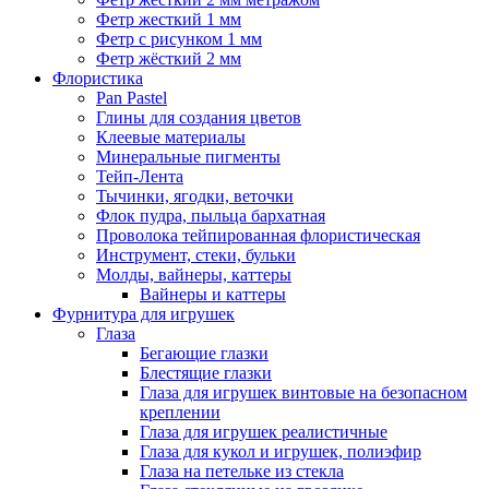
Фетр жесткий 1 мм
Фетр с рисунком 1 мм
Фетр жёсткий 2 мм
Флористика
Pan Pastel
Глины для создания цветов
Клеевые материалы
Минеральные пигменты
Тейп-Лента
Тычинки, ягодки, веточки
Флок пудра, пыльца бархатная
Проволока тейпированная флористическая
Инструмент, стеки, бульки
Молды, вайнеры, каттеры
Вайнеры и каттеры
Фурнитура для игрушек
Глаза
Бегающие глазки
Блестящие глазки
Глаза для игрушек винтовые на безопасном
креплении
Глаза для игрушек реалистичные
Глаза для кукол и игрушек, полиэфир
Глаза на петельке из стекла