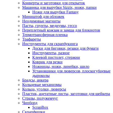
Конверты и заготовки для открыток
Машинка для вырубки Sizzix, ножи, папки
Ножи для вырубки Fantasy
Миништоф для обложек
Неодимовые магниты
Пасты, грунты, медиумы, гессо
Переплетный кожзам и замша для блокнотов
Термотрансферная пленка
Трафареты
Инструменты для скрапбукинга
Доски для биговки, резаки для бумаги
Инструменты, разное
Клеевой пистолет, стержни
Коврик для резки
Ножницы, ножи, линейки, шило
Установщики для люверсов, плоскогубцевые
дыроколы
Брадсы, анкера
Кольцевые механизмы
Кольца, уголки, люверсы
Пластик, ацетатные листы, заготовки для шейкера
Стразы, полужемчуг
Чипборд
ScrapBox
Скрапфишки