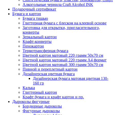
Алкогольные чернила Craft Alcohol INK
Подарочный сертификат
Бумага и картон
Бумага тишью
Глиттерная бумага с блеском на клеевой основе
Заготовка для открытки, пригласительного,
конверты
Зеркальный картон
Крафт-конверты
Пенокартон
Термотрансферная бумага
Цветной картон матовый 220 грамм 50х70 см
Цветной картон матовый 220 грамм A4 формат
Цветной картон матовый 300 грамм 50х70 см
Пивной и переплетный картон
Дизайнерская цветная бумага
Дизайнерская бумага матовая цветная 130-
160 гр
Калька
Глиттерный картон
Крафт бумага и крафт картон и пр.
Дыроколы фигурные
Бордюрные дыроколы
Фигурные дыроколы