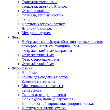
Трикотаж стеганный
Трикотаж цветной Хлопок
Фатин и шифон
Фланель, теплый хлопок
Флис
Цветной хлопок и батист
Японский хлопок
Мех для игрушек
Фетр
Набор жесткого фетра, 40 разноцветных листов,
размером 30*30 см, толщина 1 мм.
Фетр жесткий 2 мм метражом
Фетр жесткий 1 мм
Фетр с рисунком 1 мм
Фетр жёсткий 2 мм
Флористика
Pan Pastel
Глины для создания цветов
Клеевые материалы
Минеральные пигменты
Тейп-Лента
Тычинки, ягодки, веточки
Флок пудра, пыльца бархатная
Проволока тейпированная флористическая
Инструмент, стеки, бульки