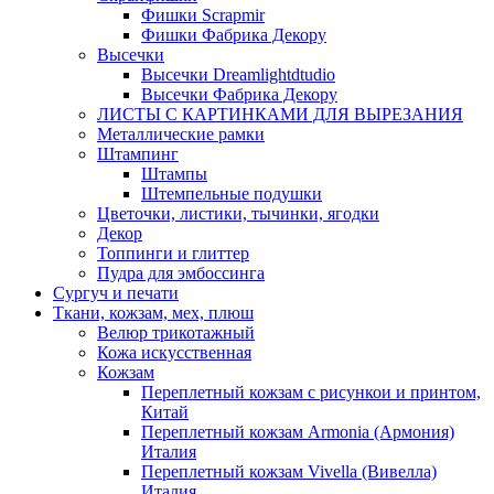
Фишки Scrapmir
Фишки Фабрика Декору
Высечки
Высечки Dreamlightdtudio
Высечки Фабрика Декору
ЛИСТЫ С КАРТИНКАМИ ДЛЯ ВЫРЕЗАНИЯ
Металлические рамки
Штампинг
Штампы
Штемпельные подушки
Цветочки, листики, тычинки, ягодки
Декор
Топпинги и глиттер
Пудра для эмбоссинга
Сургуч и печати
Ткани, кожзам, мех, плюш
Велюр трикотажный
Кожа искусственная
Кожзам
Переплетный кожзам с рисункои и принтом,
Китай
Переплетный кожзам Armonia (Армония)
Италия
Переплетный кожзам Vivella (Вивелла)
Италия