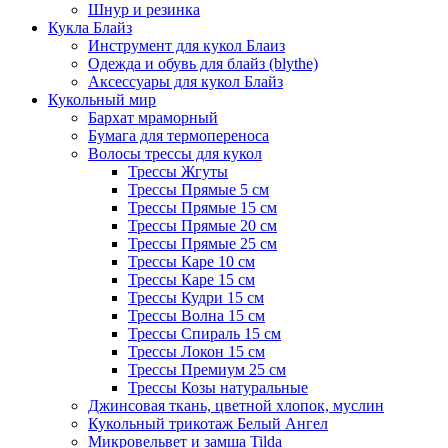
Шнур и резинка
Кукла Блайз
Инструмент для кукол Блаиз
Одежда и обувь для блайз (blythe)
Аксессуары для кукол Блайз
Кукольный мир
Бархат мраморный
Бумага для термопереноса
Волосы трессы для кукол
Трессы Жгуты
Трессы Прямые 5 см
Трессы Прямые 15 см
Трессы Прямые 20 см
Трессы Прямые 25 см
Трессы Каре 10 см
Трессы Каре 15 см
Трессы Кудри 15 см
Трессы Волна 15 см
Трессы Спираль 15 см
Трессы Локон 15 см
Трессы Премиум 25 см
Трессы Козы натуральные
Джинсовая ткань, цветной хлопок, муслин
Кукольный трикотаж Белый Ангел
Микровельвет и замша Tilda