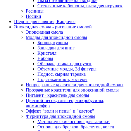
Глаза стеклянные на гвоздике
Стеклянные кабошоны, глаза для игрушек
Ресницы
Носики
Шерсть для валяния, Кардочес
Эпоксидная смола - рисование смолой
Эпоксидная смола
Молды для эпоксидной смолы
Броши, кулоны
Закладки для книг
Кристалл
Наборы
Обложка, стакан для ручек
Объемные молды, 3d фигуры
Поднос, сырная тарелка
Подстаканники, костеры
Непрозрачные красители для эпоксидной смолы
Прозрачные красители для эпоксидной смолы
Пигмент - краситель для смолы
Цветной песок, глиттер, микробусины,
люминофор
Эффект "волн и пены" и "клеток"
Фурнитура для эпоксидной смолы
Металлические основы для заливки
Основы для брелков, браслетов, колец