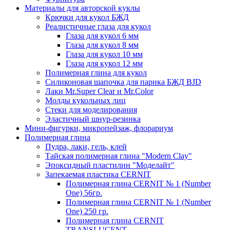
Материалы для авторской куклы
Крючки для кукол БЖД
Реалистичные глаза для кукол
Глаза для кукол 6 мм
Глаза для кукол 8 мм
Глаза для кукол 10 мм
Глаза для кукол 12 мм
Полимерная глина для кукол
Силиконовая шапочка для парика БЖД BJD
Лаки Mr.Super Clear и Mr.Color
Молды кукольных лиц
Стеки для моделирования
Эластичный шнур-резинка
Мини-фигурки, микропейзаж, флорариум
Полимерная глина
Пудра, лаки, гель, клей
Тайская полимерная глина "Modern Clay"
Эпоксидный пластилин "Моделайт"
Запекаемая пластика CERNIT
Полимерная глина CERNIT № 1 (Number
One) 56гр.
Полимерная глина CERNIT № 1 (Number
One) 250 гр.
Полимерная глина CERNIT
TRANSLUCENT