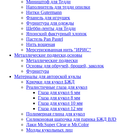
Миништоф для Тедди
Наполнитель для тедди опилки
Нитки Gutermann
Фланель для игрушек
Фурнитура для одежды
Шебби-ленты для Тедди
Японский фактурный хлопок
Пастель Pan Pastel
Нить вощеная
Мерсеризованная нить "ИРИС"
Металлические подвески,основы
Металлические подвески
Основы для обручей, брошей, заколок
Фурнитура
Материалы для авторской куклы
Крючки для кукол БЖД
Реалистичные глаза для кукол
Глаза для кукол 6 мм
Глаза для кукол 8 мм
Глаза для кукол 10 мм
Глаза для кукол 12 мм
Полимерная глина для кукол
Силиконовая шапочка для парика БЖД BJD
Лаки Mr.Super Clear и Mr.Color
Молды кукольных лиц