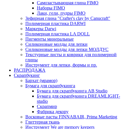
Самозастывающая глина FIMO
Наборы FIMO
Лаки, гели, пудры FIMO
Зефирная глина "Crafter's clay by Canucraft"
Полимерная пластика DARWI
Маркеры Darwi
Полимерная пластика LA DOLL
Пигменты минеральные
Силиконовые молды для лепки
Силиконовые молды для лепки МОЛДУС
Текстурные листы и коврики для полимерной
глины
Инструмент для лепки, формы и пр.
РАСПРОДАЖА
Скрапбукинг
Бархат (мрамор)
Бумага для скрапбукинга
Бумага для скрапбукинга AB Studio
Бумага для скрапбукинга DREAMLIGHT-
studio
Скрапмир
Фабрика декору
Восковые пасты FINNABAIR, Prima Marketing
Глиттерная ткань
Инструмент We are memory keepers