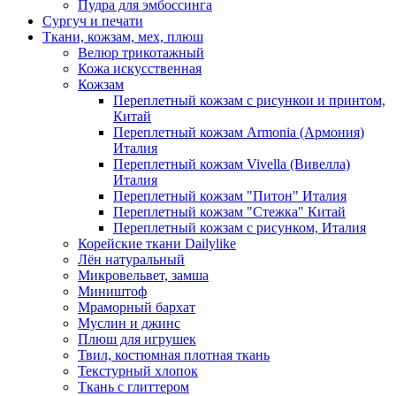
Пудра для эмбоссинга
Сургуч и печати
Ткани, кожзам, мех, плюш
Велюр трикотажный
Кожа искусственная
Кожзам
Переплетный кожзам с рисункои и принтом,
Китай
Переплетный кожзам Armonia (Армония)
Италия
Переплетный кожзам Vivella (Вивелла)
Италия
Переплетный кожзам "Питон" Италия
Переплетный кожзам "Стежка" Китай
Переплетный кожзам с рисунком, Италия
Корейские ткани Dailylike
Лён натуральный
Микровельвет, замша
Миништоф
Мраморный бархат
Муслин и джинс
Плюш для игрушек
Твил, костюмная плотная ткань
Текстурный хлопок
Ткань с глиттером