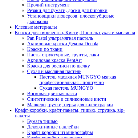
Прочий инструмент
Резаки для бумаги, доски для биговки
Установщики люверсов, плоскогубцевые
дыроколы
Клеевые материалы
Краски для творчества, Кисти, Пастель сухая и масляная
Pan Pastel ультрамягкая пастель
Акриловые краски Декола Decola
Краски по ткани
Пасты структурные, грунты, лаки
Акриловая краска PentArt
Краска для росписи по шелку
Cухая и масляная пастель
Пастель масляная MUNGYO мягкая
профессиональная - поштучно
Сухая пастель MUNGYO
Восковая цветная паста
Синтетические и силиконовые кисти
Маркеры, ручки, перья для каллиграфии
Крафт-коробки, крафт-пакеты, тишью, стружка, zip-
пакеты
Бумага тишью
Декоративные наклейки
Крафт-коробки из микрогофры
Крафт-коробки с окошком