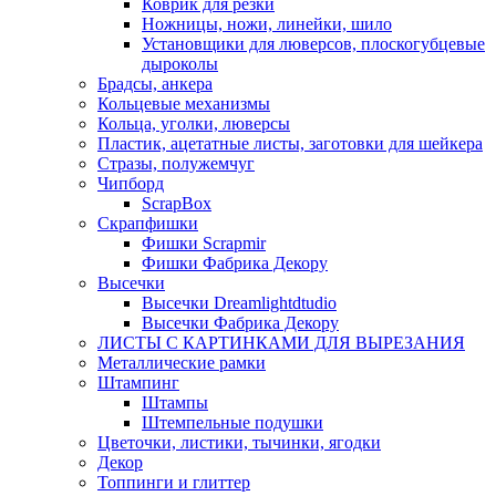
Коврик для резки
Ножницы, ножи, линейки, шило
Установщики для люверсов, плоскогубцевые
дыроколы
Брадсы, анкера
Кольцевые механизмы
Кольца, уголки, люверсы
Пластик, ацетатные листы, заготовки для шейкера
Стразы, полужемчуг
Чипборд
ScrapBox
Скрапфишки
Фишки Scrapmir
Фишки Фабрика Декору
Высечки
Высечки Dreamlightdtudio
Высечки Фабрика Декору
ЛИСТЫ С КАРТИНКАМИ ДЛЯ ВЫРЕЗАНИЯ
Металлические рамки
Штампинг
Штампы
Штемпельные подушки
Цветочки, листики, тычинки, ягодки
Декор
Топпинги и глиттер