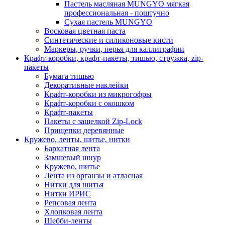
Пастель масляная MUNGYO мягкая
профессиональная - поштучно
Сухая пастель MUNGYO
Восковая цветная паста
Синтетические и силиконовые кисти
Маркеры, ручки, перья для каллиграфии
Крафт-коробки, крафт-пакеты, тишью, стружка, zip-
пакеты
Бумага тишью
Декоративные наклейки
Крафт-коробки из микрогофры
Крафт-коробки с окошком
Крафт-пакеты
Пакеты с защелкой Zip-Lock
Прищепки деревянные
Кружево, ленты, шитье, нитки
Бархатная лента
Замшевый шнур
Кружево, шитье
Лента из органзы и атласная
Нитки для шитья
Нитки ИРИС
Репсовая лента
Хлопковая лента
Шебби-ленты