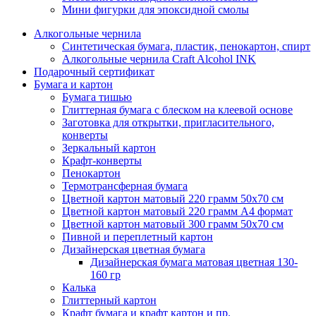
Мини фигурки для эпоксидной смолы
Алкогольные чернила
Синтетическая бумага, пластик, пенокартон, спирт
Алкогольные чернила Craft Alcohol INK
Подарочный сертификат
Бумага и картон
Бумага тишью
Глиттерная бумага с блеском на клеевой основе
Заготовка для открытки, пригласительного,
конверты
Зеркальный картон
Крафт-конверты
Пенокартон
Термотрансферная бумага
Цветной картон матовый 220 грамм 50х70 см
Цветной картон матовый 220 грамм A4 формат
Цветной картон матовый 300 грамм 50х70 см
Пивной и переплетный картон
Дизайнерская цветная бумага
Дизайнерская бумага матовая цветная 130-
160 гр
Калька
Глиттерный картон
Крафт бумага и крафт картон и пр.