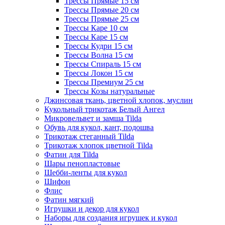
Трессы Прямые 15 см
Трессы Прямые 20 см
Трессы Прямые 25 см
Трессы Каре 10 см
Трессы Каре 15 см
Трессы Кудри 15 см
Трессы Волна 15 см
Трессы Спираль 15 см
Трессы Локон 15 см
Трессы Премиум 25 см
Трессы Козы натуральные
Джинсовая ткань, цветной хлопок, муслин
Кукольный трикотаж Белый Ангел
Микровельвет и замша Tilda
Обувь для кукол, кант, подошва
Трикотаж стеганный Tilda
Трикотаж хлопок цветной Tilda
Фатин для Tilda
Шары пенопластовые
Шебби-ленты для кукол
Шифон
Флис
Фатин мягкий
Игрушки и декор для кукол
Наборы для создания игрушек и кукол