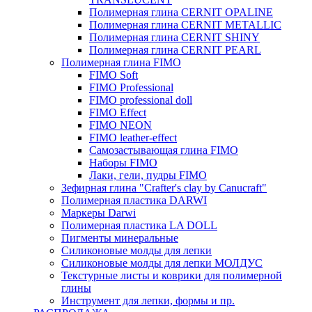
Полимерная глина CERNIT OPALINE
Полимерная глина CERNIT METALLIC
Полимерная глина CERNIT SHINY
Полимерная глина CERNIT PEARL
Полимерная глина FIMO
FIMO Soft
FIMO Professional
FIMO professional doll
FIMO Effect
FIMO NEON
FIMO leather-effect
Самозастывающая глина FIMO
Наборы FIMO
Лаки, гели, пудры FIMO
Зефирная глина "Crafter's clay by Canucraft"
Полимерная пластика DARWI
Маркеры Darwi
Полимерная пластика LA DOLL
Пигменты минеральные
Силиконовые молды для лепки
Силиконовые молды для лепки МОЛДУС
Текстурные листы и коврики для полимерной
глины
Инструмент для лепки, формы и пр.