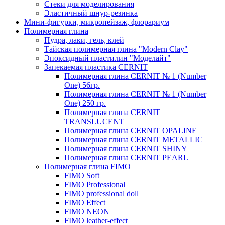
Стеки для моделирования
Эластичный шнур-резинка
Мини-фигурки, микропейзаж, флорариум
Полимерная глина
Пудра, лаки, гель, клей
Тайская полимерная глина "Modern Clay"
Эпоксидный пластилин "Моделайт"
Запекаемая пластика CERNIT
Полимерная глина CERNIT № 1 (Number
One) 56гр.
Полимерная глина CERNIT № 1 (Number
One) 250 гр.
Полимерная глина CERNIT
TRANSLUCENT
Полимерная глина CERNIT OPALINE
Полимерная глина CERNIT METALLIC
Полимерная глина CERNIT SHINY
Полимерная глина CERNIT PEARL
Полимерная глина FIMO
FIMO Soft
FIMO Professional
FIMO professional doll
FIMO Effect
FIMO NEON
FIMO leather-effect