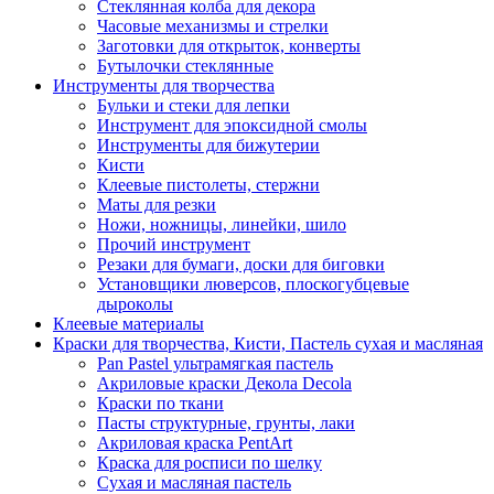
Стеклянная колба для декора
Часовые механизмы и стрелки
Заготовки для открыток, конверты
Бутылочки стеклянные
Инструменты для творчества
Бульки и стеки для лепки
Инструмент для эпоксидной смолы
Инструменты для бижутерии
Кисти
Клеевые пистолеты, стержни
Маты для резки
Ножи, ножницы, линейки, шило
Прочий инструмент
Резаки для бумаги, доски для биговки
Установщики люверсов, плоскогубцевые
дыроколы
Клеевые материалы
Краски для творчества, Кисти, Пастель сухая и масляная
Pan Pastel ультрамягкая пастель
Акриловые краски Декола Decola
Краски по ткани
Пасты структурные, грунты, лаки
Акриловая краска PentArt
Краска для росписи по шелку
Cухая и масляная пастель