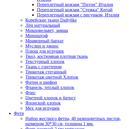
Переплетный кожзам "Питон" Италия
Переплетный кожзам "Стежка" Китай
Переплетный кожзам с рисунком, Италия
Корейские ткани Dailylike
Лён натуральный
Микровельвет, замша
Миништоф
Мраморный бархат
Муслин и джинс
Плюш для игрушек
Твил, костюмная плотная ткань
Текстурный хлопок
Ткань с глиттером
Трикотаж стеганный
Трикотаж цветной Хлопок
Фатин и шифон
Фланель, теплый хлопок
Флис
Цветной хлопок и батист
Японский хлопок
Мех для игрушек
Фетр
Набор жесткого фетра, 40 разноцветных листов,
размером 30*30 см, толщина 1 мм.
Фетр жесткий 2 мм метражом