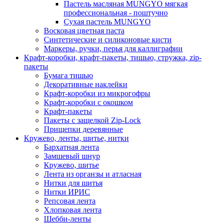
Пастель масляная MUNGYO мягкая
профессиональная - поштучно
Сухая пастель MUNGYO
Восковая цветная паста
Синтетические и силиконовые кисти
Маркеры, ручки, перья для каллиграфии
Крафт-коробки, крафт-пакеты, тишью, стружка, zip-
пакеты
Бумага тишью
Декоративные наклейки
Крафт-коробки из микрогофры
Крафт-коробки с окошком
Крафт-пакеты
Пакеты с защелкой Zip-Lock
Прищепки деревянные
Кружево, ленты, шитье, нитки
Бархатная лента
Замшевый шнур
Кружево, шитье
Лента из органзы и атласная
Нитки для шитья
Нитки ИРИС
Репсовая лента
Хлопковая лента
Шебби-ленты