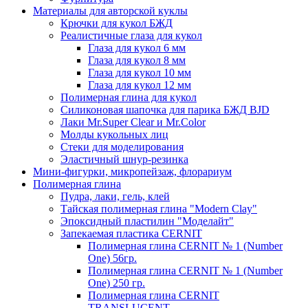
Материалы для авторской куклы
Крючки для кукол БЖД
Реалистичные глаза для кукол
Глаза для кукол 6 мм
Глаза для кукол 8 мм
Глаза для кукол 10 мм
Глаза для кукол 12 мм
Полимерная глина для кукол
Силиконовая шапочка для парика БЖД BJD
Лаки Mr.Super Clear и Mr.Color
Молды кукольных лиц
Стеки для моделирования
Эластичный шнур-резинка
Мини-фигурки, микропейзаж, флорариум
Полимерная глина
Пудра, лаки, гель, клей
Тайская полимерная глина "Modern Clay"
Эпоксидный пластилин "Моделайт"
Запекаемая пластика CERNIT
Полимерная глина CERNIT № 1 (Number
One) 56гр.
Полимерная глина CERNIT № 1 (Number
One) 250 гр.
Полимерная глина CERNIT
TRANSLUCENT