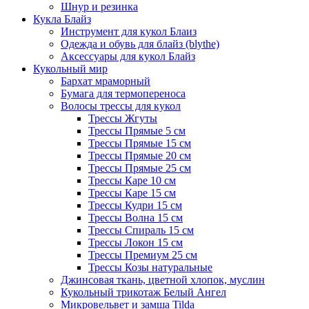
Шнур и резинка
Кукла Блайз
Инструмент для кукол Блаиз
Одежда и обувь для блайз (blythe)
Аксессуары для кукол Блайз
Кукольный мир
Бархат мраморный
Бумага для термопереноса
Волосы трессы для кукол
Трессы Жгуты
Трессы Прямые 5 см
Трессы Прямые 15 см
Трессы Прямые 20 см
Трессы Прямые 25 см
Трессы Каре 10 см
Трессы Каре 15 см
Трессы Кудри 15 см
Трессы Волна 15 см
Трессы Спираль 15 см
Трессы Локон 15 см
Трессы Премиум 25 см
Трессы Козы натуральные
Джинсовая ткань, цветной хлопок, муслин
Кукольный трикотаж Белый Ангел
Микровельвет и замша Tilda