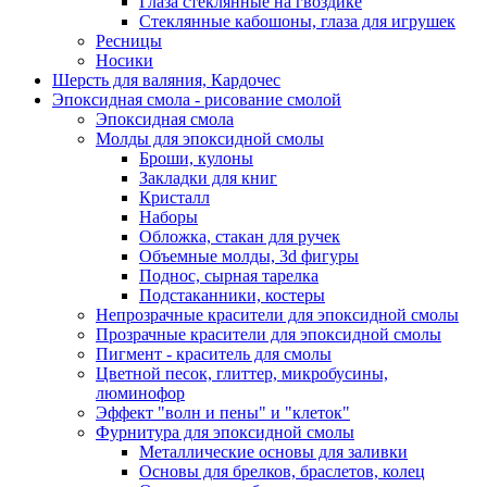
Глаза стеклянные на гвоздике
Стеклянные кабошоны, глаза для игрушек
Ресницы
Носики
Шерсть для валяния, Кардочес
Эпоксидная смола - рисование смолой
Эпоксидная смола
Молды для эпоксидной смолы
Броши, кулоны
Закладки для книг
Кристалл
Наборы
Обложка, стакан для ручек
Объемные молды, 3d фигуры
Поднос, сырная тарелка
Подстаканники, костеры
Непрозрачные красители для эпоксидной смолы
Прозрачные красители для эпоксидной смолы
Пигмент - краситель для смолы
Цветной песок, глиттер, микробусины,
люминофор
Эффект "волн и пены" и "клеток"
Фурнитура для эпоксидной смолы
Металлические основы для заливки
Основы для брелков, браслетов, колец