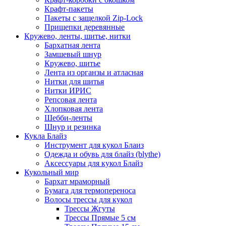
Крафт-пакеты
Пакеты с защелкой Zip-Lock
Прищепки деревянные
Кружево, ленты, шитье, нитки
Бархатная лента
Замшевый шнур
Кружево, шитье
Лента из органзы и атласная
Нитки для шитья
Нитки ИРИС
Репсовая лента
Хлопковая лента
Шебби-ленты
Шнур и резинка
Кукла Блайз
Инструмент для кукол Блаиз
Одежда и обувь для блайз (blythe)
Аксессуары для кукол Блайз
Кукольный мир
Бархат мраморный
Бумага для термопереноса
Волосы трессы для кукол
Трессы Жгуты
Трессы Прямые 5 см