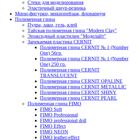
Стеки для моделирования
Эластичный шнур-резинка
Мини-фигурки, микропейзаж, флорариум
Полимерная глина
Пудра, лаки, гель, клей
Тайская полимерная глина "Modern Clay"
Эпоксидный пластилин "Моделайт"
Запекаемая пластика CERNIT
Полимерная глина CERNIT № 1 (Number
One) 56гр.
Полимерная глина CERNIT № 1 (Number
One) 250 гр.
Полимерная глина CERNIT
TRANSLUCENT
Полимерная глина CERNIT OPALINE
Полимерная глина CERNIT METALLIC
Полимерная глина CERNIT SHINY
Полимерная глина CERNIT PEARL
Полимерная глина FIMO
FIMO Soft
FIMO Professional
FIMO professional doll
FIMO Effect
FIMO NEON
FIMO leather-effect