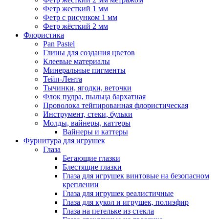
Фетр жесткий 1 мм
Фетр с рисунком 1 мм
Фетр жёсткий 2 мм
Флористика
Pan Pastel
Глины для создания цветов
Клеевые материалы
Минеральные пигменты
Тейп-Лента
Тычинки, ягодки, веточки
Флок пудра, пыльца бархатная
Проволока тейпированная флористическая
Инструмент, стеки, бульки
Молды, вайнеры, каттеры
Вайнеры и каттеры
Фурнитура для игрушек
Глаза
Бегающие глазки
Блестящие глазки
Глаза для игрушек винтовые на безопасном
креплении
Глаза для игрушек реалистичные
Глаза для кукол и игрушек, полиэфир
Глаза на петельке из стекла