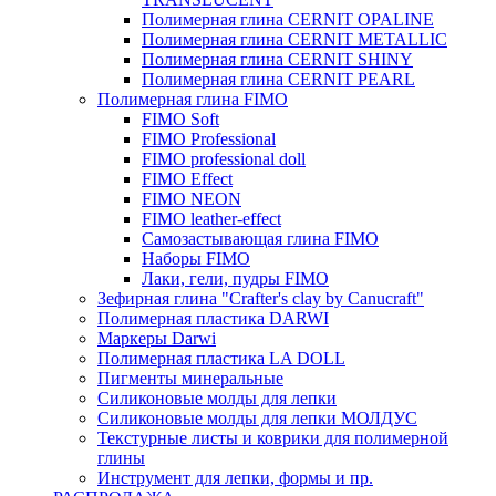
Полимерная глина CERNIT OPALINE
Полимерная глина CERNIT METALLIC
Полимерная глина CERNIT SHINY
Полимерная глина CERNIT PEARL
Полимерная глина FIMO
FIMO Soft
FIMO Professional
FIMO professional doll
FIMO Effect
FIMO NEON
FIMO leather-effect
Самозастывающая глина FIMO
Наборы FIMO
Лаки, гели, пудры FIMO
Зефирная глина "Crafter's clay by Canucraft"
Полимерная пластика DARWI
Маркеры Darwi
Полимерная пластика LA DOLL
Пигменты минеральные
Силиконовые молды для лепки
Силиконовые молды для лепки МОЛДУС
Текстурные листы и коврики для полимерной
глины
Инструмент для лепки, формы и пр.