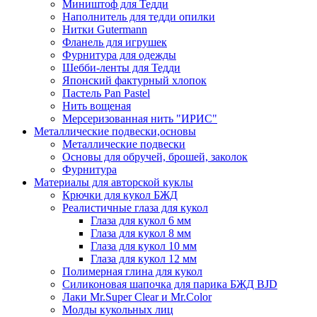
Миништоф для Тедди
Наполнитель для тедди опилки
Нитки Gutermann
Фланель для игрушек
Фурнитура для одежды
Шебби-ленты для Тедди
Японский фактурный хлопок
Пастель Pan Pastel
Нить вощеная
Мерсеризованная нить "ИРИС"
Металлические подвески,основы
Металлические подвески
Основы для обручей, брошей, заколок
Фурнитура
Материалы для авторской куклы
Крючки для кукол БЖД
Реалистичные глаза для кукол
Глаза для кукол 6 мм
Глаза для кукол 8 мм
Глаза для кукол 10 мм
Глаза для кукол 12 мм
Полимерная глина для кукол
Силиконовая шапочка для парика БЖД BJD
Лаки Mr.Super Clear и Mr.Color
Молды кукольных лиц