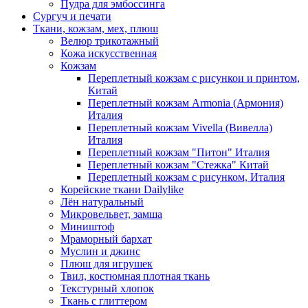
Пудра для эмбоссинга
Сургуч и печати
Ткани, кожзам, мех, плюш
Велюр трикотажный
Кожа искусственная
Кожзам
Переплетный кожзам с рисункои и принтом,
Китай
Переплетный кожзам Armonia (Армония)
Италия
Переплетный кожзам Vivella (Вивелла)
Италия
Переплетный кожзам "Питон" Италия
Переплетный кожзам "Стежка" Китай
Переплетный кожзам с рисунком, Италия
Корейские ткани Dailylike
Лён натуральный
Микровельвет, замша
Миништоф
Мраморный бархат
Муслин и джинс
Плюш для игрушек
Твил, костюмная плотная ткань
Текстурный хлопок
Ткань с глиттером