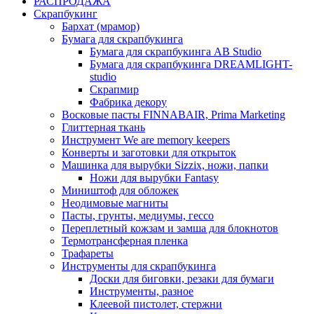
РАСПРОДАЖА
Скрапбукинг
Бархат (мрамор)
Бумага для скрапбукинга
Бумага для скрапбукинга AB Studio
Бумага для скрапбукинга DREAMLIGHT-
studio
Скрапмир
Фабрика декору
Восковые пасты FINNABAIR, Prima Marketing
Глиттерная ткань
Инструмент We are memory keepers
Конверты и заготовки для открыток
Машинка для вырубки Sizzix, ножи, папки
Ножи для вырубки Fantasy
Миништоф для обложек
Неодимовые магниты
Пасты, грунты, медиумы, гессо
Переплетный кожзам и замша для блокнотов
Термотрансферная пленка
Трафареты
Инструменты для скрапбукинга
Доски для биговки, резаки для бумаги
Инструменты, разное
Клеевой пистолет, стержни