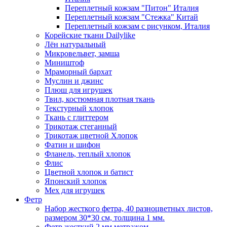
Переплетный кожзам "Питон" Италия
Переплетный кожзам "Стежка" Китай
Переплетный кожзам с рисунком, Италия
Корейские ткани Dailylike
Лён натуральный
Микровельвет, замша
Миништоф
Мраморный бархат
Муслин и джинс
Плюш для игрушек
Твил, костюмная плотная ткань
Текстурный хлопок
Ткань с глиттером
Трикотаж стеганный
Трикотаж цветной Хлопок
Фатин и шифон
Фланель, теплый хлопок
Флис
Цветной хлопок и батист
Японский хлопок
Мех для игрушек
Фетр
Набор жесткого фетра, 40 разноцветных листов,
размером 30*30 см, толщина 1 мм.
Фетр жесткий 2 мм метражом