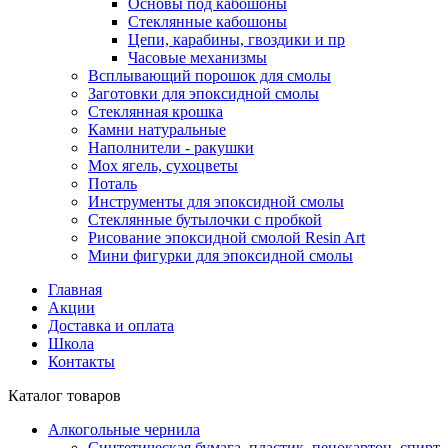
Основы под кабошоны
Стеклянные кабошоны
Цепи, карабины, гвоздики и пр
Часовые механизмы
Всплывающий порошок для смолы
Заготовки для эпоксидной смолы
Стеклянная крошка
Камни натуральные
Наполнители - ракушки
Мох ягель, сухоцветы
Поталь
Инструменты для эпоксидной смолы
Стеклянные бутылочки с пробкой
Рисование эпоксидной смолой Resin Art
Мини фигурки для эпоксидной смолы
Главная
Акции
Доставка и оплата
Школа
Контакты
Каталог товаров
Алкогольные чернила
Синтетическая бумага, пластик, пенокартон, спирт