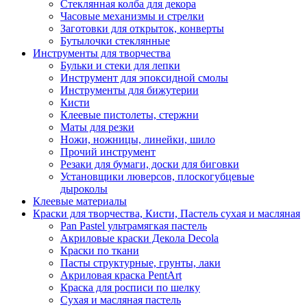
Стеклянная колба для декора
Часовые механизмы и стрелки
Заготовки для открыток, конверты
Бутылочки стеклянные
Инструменты для творчества
Бульки и стеки для лепки
Инструмент для эпоксидной смолы
Инструменты для бижутерии
Кисти
Клеевые пистолеты, стержни
Маты для резки
Ножи, ножницы, линейки, шило
Прочий инструмент
Резаки для бумаги, доски для биговки
Установщики люверсов, плоскогубцевые
дыроколы
Клеевые материалы
Краски для творчества, Кисти, Пастель сухая и масляная
Pan Pastel ультрамягкая пастель
Акриловые краски Декола Decola
Краски по ткани
Пасты структурные, грунты, лаки
Акриловая краска PentArt
Краска для росписи по шелку
Cухая и масляная пастель