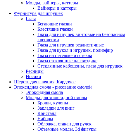
Молды, вайнеры, каттеры
Вайнеры и каттеры
Фурнитура для игрушек
Глаза
Бегающие глазки
Блестящие глазки
Глаза для игрушек винтовые на безопасном
креплении
Глаза для игрушек реалистичные
Глаза для кукол и игрушек, полиэфир
Глаза на петельке из стекла
Глаза стеклянные на гвоздике
Стеклянные кабошоны, глаза для игрушек
Ресницы
Носики
Шерсть для валяния, Кардочес
Эпоксидная смола - рисование смолой
Эпоксидная смола
Молды для эпоксидной смолы
Броши, кулоны
Закладки для книг
Кристалл
Наборы
Обложка, стакан для ручек
Объемные молды, 3d фигуры