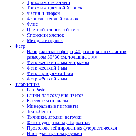
Трикотаж стеганный
Трикотаж цветной Хлопок
Фатин и шифон
Фланель, теплый хлопок
Флис
Цветной хлопок и батист
Японский хлопок
Мех для игрушек
Фетр
Набор жесткого фетра, 40 разноцветных листов,
размером 30*30 см, толщина 1 мм.
Фетр жесткий 2 мм метражом
Фетр жесткий 1 мм
Фетр с рисунком 1 мм
Фетр жёсткий 2 мм
Флористика
Pan Pastel
Глины для создания цветов
Клеевые материалы
Минеральные пигменты
Тейп-Лента
Тычинки, ягодки, веточки
Флок пудра, пыльца бархатная
Проволока тейпированная флористическая
Инструмент, стеки, бульки