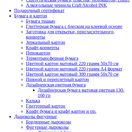
Алкогольные чернила Craft Alcohol INK
Подарочный сертификат
Бумага и картон
Бумага тишью
Глиттерная бумага с блеском на клеевой основе
Заготовка для открытки, пригласительного,
конверты
Зеркальный картон
Крафт-конверты
Пенокартон
Термотрансферная бумага
Цветной картон матовый 220 грамм 50х70 см
Цветной картон матовый 220 грамм A4 формат
Цветной картон матовый 300 грамм 50х70 см
Пивной и переплетный картон
Дизайнерская цветная бумага
Дизайнерская бумага матовая цветная 130-
160 гр
Калька
Глиттерный картон
Крафт бумага и крафт картон и пр.
Дыроколы фигурные
Бордюрные дыроколы
Фигурные дыроколы