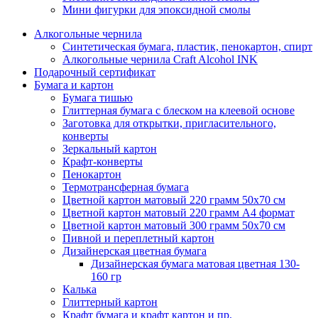
Мини фигурки для эпоксидной смолы
Алкогольные чернила
Синтетическая бумага, пластик, пенокартон, спирт
Алкогольные чернила Craft Alcohol INK
Подарочный сертификат
Бумага и картон
Бумага тишью
Глиттерная бумага с блеском на клеевой основе
Заготовка для открытки, пригласительного,
конверты
Зеркальный картон
Крафт-конверты
Пенокартон
Термотрансферная бумага
Цветной картон матовый 220 грамм 50х70 см
Цветной картон матовый 220 грамм A4 формат
Цветной картон матовый 300 грамм 50х70 см
Пивной и переплетный картон
Дизайнерская цветная бумага
Дизайнерская бумага матовая цветная 130-
160 гр
Калька
Глиттерный картон
Крафт бумага и крафт картон и пр.