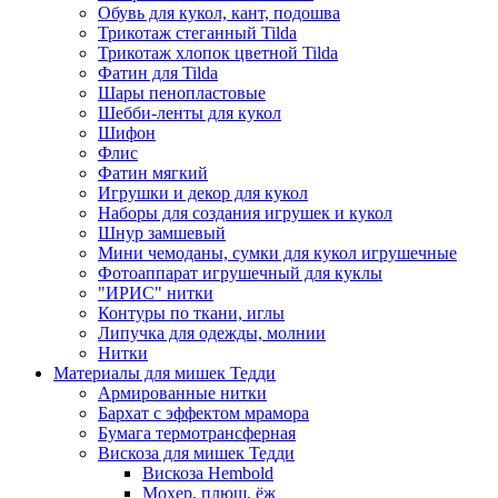
Обувь для кукол, кант, подошва
Трикотаж стеганный Tilda
Трикотаж хлопок цветной Tilda
Фатин для Tilda
Шары пенопластовые
Шебби-ленты для кукол
Шифон
Флис
Фатин мягкий
Игрушки и декор для кукол
Наборы для создания игрушек и кукол
Шнур замшевый
Мини чемоданы, сумки для кукол игрушечные
Фотоаппарат игрушечный для куклы
"ИРИС" нитки
Контуры по ткани, иглы
Липучка для одежды, молнии
Нитки
Материалы для мишек Тедди
Армированные нитки
Бархат с эффектом мрамора
Бумага термотрансферная
Вискоза для мишек Тедди
Вискоза Hembold
Мохер, плюш, ёж