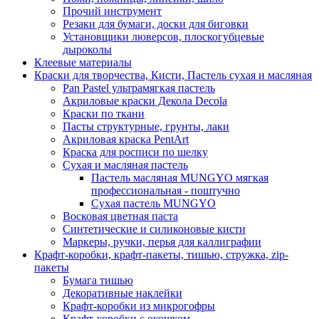
Прочий инструмент
Резаки для бумаги, доски для биговки
Установщики люверсов, плоскогубцевые
дыроколы
Клеевые материалы
Краски для творчества, Кисти, Пастель сухая и масляная
Pan Pastel ультрамягкая пастель
Акриловые краски Декола Decola
Краски по ткани
Пасты структурные, грунты, лаки
Акриловая краска PentArt
Краска для росписи по шелку
Cухая и масляная пастель
Пастель масляная MUNGYO мягкая
профессиональная - поштучно
Сухая пастель MUNGYO
Восковая цветная паста
Синтетические и силиконовые кисти
Маркеры, ручки, перья для каллиграфии
Крафт-коробки, крафт-пакеты, тишью, стружка, zip-
пакеты
Бумага тишью
Декоративные наклейки
Крафт-коробки из микрогофры
Крафт-коробки с окошком