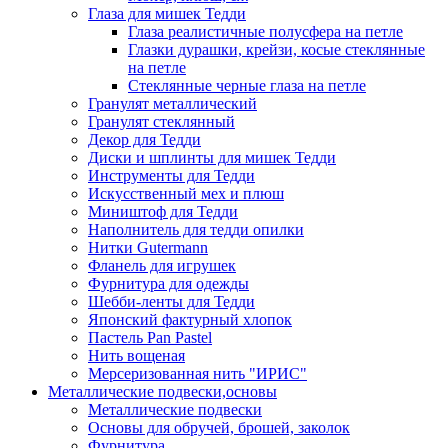
Глаза для мишек Тедди
Глаза реалистичные полусфера на петле
Глазки дурашки, крейзи, косые стеклянные
на петле
Стеклянные черные глаза на петле
Гранулят металлический
Гранулят стеклянный
Декор для Тедди
Диски и шплинты для мишек Тедди
Инструменты для Тедди
Искусственный мех и плюш
Миништоф для Тедди
Наполнитель для тедди опилки
Нитки Gutermann
Фланель для игрушек
Фурнитура для одежды
Шебби-ленты для Тедди
Японский фактурный хлопок
Пастель Pan Pastel
Нить вощеная
Мерсеризованная нить "ИРИС"
Металлические подвески,основы
Металлические подвески
Основы для обручей, брошей, заколок
Фурнитура