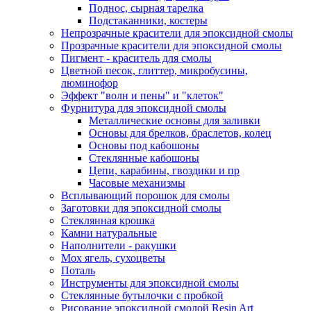
Поднос, сырная тарелка
Подстаканники, костеры
Непрозрачные красители для эпоксидной смолы
Прозрачные красители для эпоксидной смолы
Пигмент - краситель для смолы
Цветной песок, глиттер, микробусины,
люминофор
Эффект "волн и пены" и "клеток"
Фурнитура для эпоксидной смолы
Металлические основы для заливки
Основы для брелков, браслетов, колец
Основы под кабошоны
Стеклянные кабошоны
Цепи, карабины, гвоздики и пр
Часовые механизмы
Всплывающий порошок для смолы
Заготовки для эпоксидной смолы
Стеклянная крошка
Камни натуральные
Наполнители - ракушки
Мох ягель, сухоцветы
Поталь
Инструменты для эпоксидной смолы
Стеклянные бутылочки с пробкой
Рисование эпоксидной смолой Resin Art