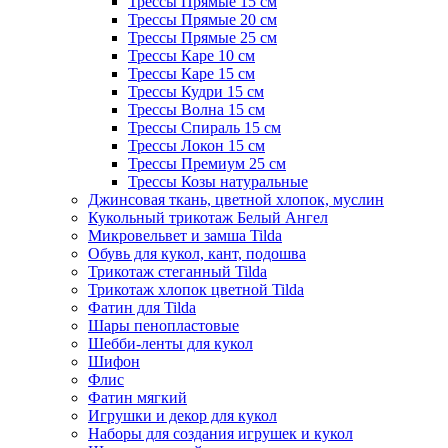
Трессы Прямые 15 см
Трессы Прямые 20 см
Трессы Прямые 25 см
Трессы Каре 10 см
Трессы Каре 15 см
Трессы Кудри 15 см
Трессы Волна 15 см
Трессы Спираль 15 см
Трессы Локон 15 см
Трессы Премиум 25 см
Трессы Козы натуральные
Джинсовая ткань, цветной хлопок, муслин
Кукольный трикотаж Белый Ангел
Микровельвет и замша Tilda
Обувь для кукол, кант, подошва
Трикотаж стеганный Tilda
Трикотаж хлопок цветной Tilda
Фатин для Tilda
Шары пенопластовые
Шебби-ленты для кукол
Шифон
Флис
Фатин мягкий
Игрушки и декор для кукол
Наборы для создания игрушек и кукол