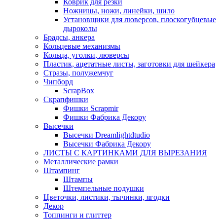
Коврик для резки
Ножницы, ножи, линейки, шило
Установщики для люверсов, плоскогубцевые
дыроколы
Брадсы, анкера
Кольцевые механизмы
Кольца, уголки, люверсы
Пластик, ацетатные листы, заготовки для шейкера
Стразы, полужемчуг
Чипборд
ScrapBox
Скрапфишки
Фишки Scrapmir
Фишки Фабрика Декору
Высечки
Высечки Dreamlightdtudio
Высечки Фабрика Декору
ЛИСТЫ С КАРТИНКАМИ ДЛЯ ВЫРЕЗАНИЯ
Металлические рамки
Штампинг
Штампы
Штемпельные подушки
Цветочки, листики, тычинки, ягодки
Декор
Топпинги и глиттер