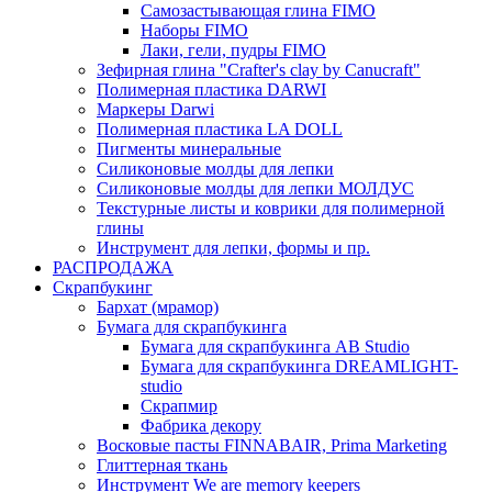
Самозастывающая глина FIMO
Наборы FIMO
Лаки, гели, пудры FIMO
Зефирная глина "Crafter's clay by Canucraft"
Полимерная пластика DARWI
Маркеры Darwi
Полимерная пластика LA DOLL
Пигменты минеральные
Силиконовые молды для лепки
Силиконовые молды для лепки МОЛДУС
Текстурные листы и коврики для полимерной
глины
Инструмент для лепки, формы и пр.
РАСПРОДАЖА
Скрапбукинг
Бархат (мрамор)
Бумага для скрапбукинга
Бумага для скрапбукинга AB Studio
Бумага для скрапбукинга DREAMLIGHT-
studio
Скрапмир
Фабрика декору
Восковые пасты FINNABAIR, Prima Marketing
Глиттерная ткань
Инструмент We are memory keepers