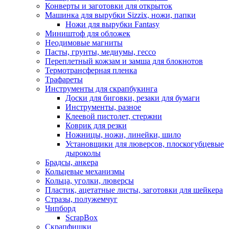
Конверты и заготовки для открыток
Машинка для вырубки Sizzix, ножи, папки
Ножи для вырубки Fantasy
Миништоф для обложек
Неодимовые магниты
Пасты, грунты, медиумы, гессо
Переплетный кожзам и замша для блокнотов
Термотрансферная пленка
Трафареты
Инструменты для скрапбукинга
Доски для биговки, резаки для бумаги
Инструменты, разное
Клеевой пистолет, стержни
Коврик для резки
Ножницы, ножи, линейки, шило
Установщики для люверсов, плоскогубцевые
дыроколы
Брадсы, анкера
Кольцевые механизмы
Кольца, уголки, люверсы
Пластик, ацетатные листы, заготовки для шейкера
Стразы, полужемчуг
Чипборд
ScrapBox
Скрапфишки