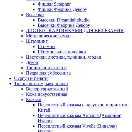
Фишки Scrapmir
Фишки Фабрика Декору
Высечки
Высечки Dreamlightdtudio
Высечки Фабрика Декору
ЛИСТЫ С КАРТИНКАМИ ДЛЯ ВЫРЕЗАНИЯ
Металлические рамки
Штампинг
Штампы
Штемпельные подушки
Цветочки, листики, тычинки, ягодки
Декор
Топпинги и глиттер
Пудра для эмбоссинга
Сургуч и печати
Ткани, кожзам, мех, плюш
Велюр трикотажный
Кожа искусственная
Кожзам
Переплетный кожзам с рисункои и принтом,
Китай
Переплетный кожзам Armonia (Армония)
Италия
Переплетный кожзам Vivella (Вивелла)
Италия