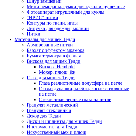
Шнур замшевый
Мини чемоданы, сумки для кукол игрушечные
Фотоаппарат игрушечный для куклы
"ИРИС" нитки
Контуры по ткани, иглы
Липучка для одежды, молнии
Нитки
Материалы для мишек Тедди
Армированные нитки
Бархат с эффектом мрамора
Бумага термотрансферная
Вискоза для мишек Тедди
Вискоза Hembold
Мохер, плюш, ёж
Глаза для мишек Тедди
Глаза реалистичные полусфера на петле
Глазки дурашки, крейзи, косые стеклянные
на петле
Стеклянные черные глаза на петле
Гранулят металлический
Гранулят стеклянный
Декор для Тедди
Диски и шплинты для мишек Тедди
Инструменты для Тедди
Искусственный мех и плюш