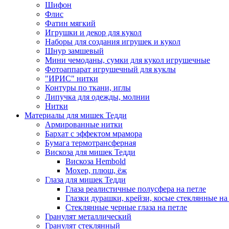
Шифон
Флис
Фатин мягкий
Игрушки и декор для кукол
Наборы для создания игрушек и кукол
Шнур замшевый
Мини чемоданы, сумки для кукол игрушечные
Фотоаппарат игрушечный для куклы
"ИРИС" нитки
Контуры по ткани, иглы
Липучка для одежды, молнии
Нитки
Материалы для мишек Тедди
Армированные нитки
Бархат с эффектом мрамора
Бумага термотрансферная
Вискоза для мишек Тедди
Вискоза Hembold
Мохер, плюш, ёж
Глаза для мишек Тедди
Глаза реалистичные полусфера на петле
Глазки дурашки, крейзи, косые стеклянные на
Стеклянные черные глаза на петле
Гранулят металлический
Гранулят стеклянный