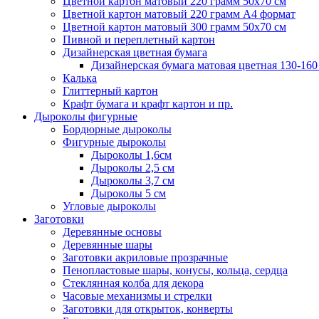
Цветной картон матовый 220 грамм 50х70 см
Цветной картон матовый 220 грамм A4 формат
Цветной картон матовый 300 грамм 50х70 см
Пивной и переплетный картон
Дизайнерская цветная бумага
Дизайнерская бумага матовая цветная 130-160
Калька
Глиттерный картон
Крафт бумага и крафт картон и пр.
Дыроколы фигурные
Бордюрные дыроколы
Фигурные дыроколы
Дыроколы 1,6см
Дыроколы 2,5 см
Дыроколы 3,7 см
Дыроколы 5 см
Угловые дыроколы
Заготовки
Деревянные основы
Деревянные шары
Заготовки акриловые прозрачные
Пенопластовые шары, конусы, кольца, сердца
Стеклянная колба для декора
Часовые механизмы и стрелки
Заготовки для открыток, конверты