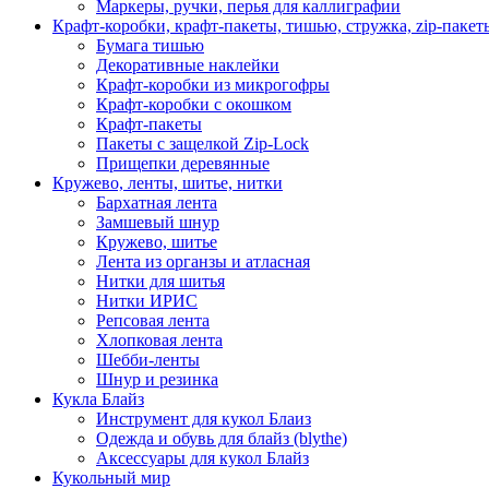
Маркеры, ручки, перья для каллиграфии
Крафт-коробки, крафт-пакеты, тишью, стружка, zip-пакет
Бумага тишью
Декоративные наклейки
Крафт-коробки из микрогофры
Крафт-коробки с окошком
Крафт-пакеты
Пакеты с защелкой Zip-Lock
Прищепки деревянные
Кружево, ленты, шитье, нитки
Бархатная лента
Замшевый шнур
Кружево, шитье
Лента из органзы и атласная
Нитки для шитья
Нитки ИРИС
Репсовая лента
Хлопковая лента
Шебби-ленты
Шнур и резинка
Кукла Блайз
Инструмент для кукол Блаиз
Одежда и обувь для блайз (blythe)
Аксессуары для кукол Блайз
Кукольный мир