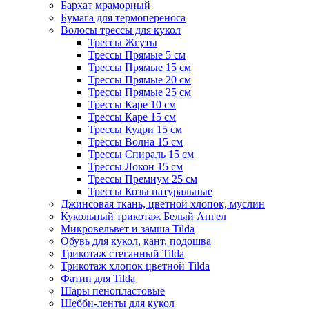
Бархат мраморный
Бумага для термопереноса
Волосы трессы для кукол
Трессы Жгуты
Трессы Прямые 5 см
Трессы Прямые 15 см
Трессы Прямые 20 см
Трессы Прямые 25 см
Трессы Каре 10 см
Трессы Каре 15 см
Трессы Кудри 15 см
Трессы Волна 15 см
Трессы Спираль 15 см
Трессы Локон 15 см
Трессы Премиум 25 см
Трессы Козы натуральные
Джинсовая ткань, цветной хлопок, муслин
Кукольный трикотаж Белый Ангел
Микровельвет и замша Tilda
Обувь для кукол, кант, подошва
Трикотаж стеганный Tilda
Трикотаж хлопок цветной Tilda
Фатин для Tilda
Шары пенопластовые
Шебби-ленты для кукол