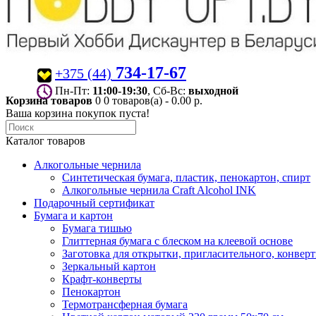
734-17-67
+375 (44)
Пн-Пт:
11:00-19:30
, Сб-Вс:
выходной
Корзина товаров
0
0 товаров(а) - 0.00 р.
Ваша корзина покупок пуста!
Каталог товаров
Алкогольные чернила
Синтетическая бумага, пластик, пенокартон, спирт
Алкогольные чернила Craft Alcohol INK
Подарочный сертификат
Бумага и картон
Бумага тишью
Глиттерная бумага с блеском на клеевой основе
Заготовка для открытки, пригласительного, конвер
Зеркальный картон
Крафт-конверты
Пенокартон
Термотрансферная бумага