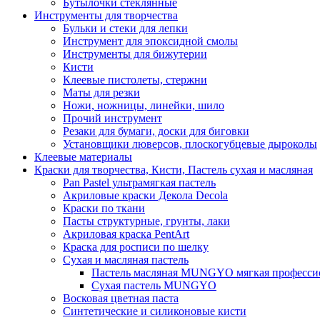
Бутылочки стеклянные
Инструменты для творчества
Бульки и стеки для лепки
Инструмент для эпоксидной смолы
Инструменты для бижутерии
Кисти
Клеевые пистолеты, стержни
Маты для резки
Ножи, ножницы, линейки, шило
Прочий инструмент
Резаки для бумаги, доски для биговки
Установщики люверсов, плоскогубцевые дыроколы
Клеевые материалы
Краски для творчества, Кисти, Пастель сухая и масляная
Pan Pastel ультрамягкая пастель
Акриловые краски Декола Decola
Краски по ткани
Пасты структурные, грунты, лаки
Акриловая краска PentArt
Краска для росписи по шелку
Cухая и масляная пастель
Пастель масляная MUNGYO мягкая профессио
Сухая пастель MUNGYO
Восковая цветная паста
Синтетические и силиконовые кисти