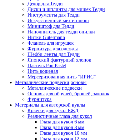
Декор для Тедди
Диски и шплинты для мишек Тедди
Инструменты для Тедди
Искусственный мех и плюш
Миништоф для Тедди
Наполнитель для тедди опилки
Нитки Gutermann
Фланель для игрушек
Фурнитура для одежды
Шебби-ленты для Тедди
Японский фактурный хлопок
Пастель Pan Pastel
Нить вощеная
Мерсеризованная нить "ИРИС"
Металлические подвески,основы
Металлические подвески
Основы для обручей, брошей, заколок
Фурнитура
Материалы для авторской куклы
Крючки для кукол БЖД
Реалистичные глаза для кукол
Глаза для кукол 6 мм
Глаза для кукол 8 мм
Глаза для кукол 10 мм
Глаза для кукол 12 мм