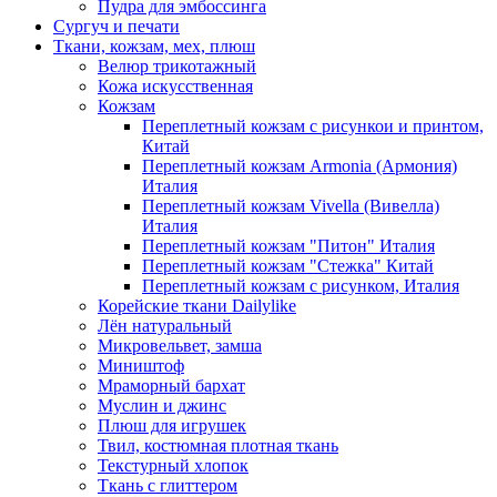
Пудра для эмбоссинга
Сургуч и печати
Ткани, кожзам, мех, плюш
Велюр трикотажный
Кожа искусственная
Кожзам
Переплетный кожзам с рисункои и принтом,
Китай
Переплетный кожзам Armonia (Армония)
Италия
Переплетный кожзам Vivella (Вивелла)
Италия
Переплетный кожзам "Питон" Италия
Переплетный кожзам "Стежка" Китай
Переплетный кожзам с рисунком, Италия
Корейские ткани Dailylike
Лён натуральный
Микровельвет, замша
Миништоф
Мраморный бархат
Муслин и джинс
Плюш для игрушек
Твил, костюмная плотная ткань
Текстурный хлопок
Ткань с глиттером