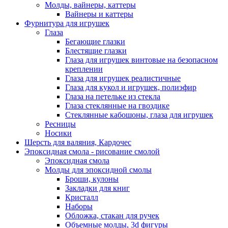
Молды, вайнеры, каттеры
Вайнеры и каттеры
Фурнитура для игрушек
Глаза
Бегающие глазки
Блестящие глазки
Глаза для игрушек винтовые на безопасном
креплении
Глаза для игрушек реалистичные
Глаза для кукол и игрушек, полиэфир
Глаза на петельке из стекла
Глаза стеклянные на гвоздике
Стеклянные кабошоны, глаза для игрушек
Ресницы
Носики
Шерсть для валяния, Кардочес
Эпоксидная смола - рисование смолой
Эпоксидная смола
Молды для эпоксидной смолы
Броши, кулоны
Закладки для книг
Кристалл
Наборы
Обложка, стакан для ручек
Объемные молды, 3d фигуры