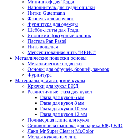
Миништоф для Тедди
Наполнитель для тедди опилки
Нитки Gutermann
Фланель для игрушек
Фурнитура для одежды
Шебби-ленты для Тедди
Японский фактурный хлопок
Пастель Pan Pastel
Нить вощеная
Мерсеризованная нить "ИРИС"
Металлические подвески,основы
Металлические подвески
Основы для обручей, брошей, заколок
Фурнитура
Материалы для авторской куклы
Крючки для кукол БЖД
Реалистичные глаза для кукол
Глаза для кукол 6 мм
Глаза для кукол 8 мм
Глаза для кукол 10 мм
Глаза для кукол 12 мм
Полимерная глина для кукол
Силиконовая шапочка для парика БЖД BJD
Лаки Mr.Super Clear и Mr.Color
Молды кукольных лиц