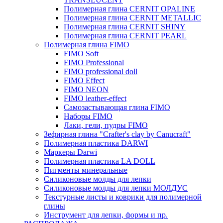
Полимерная глина CERNIT OPALINE
Полимерная глина CERNIT METALLIC
Полимерная глина CERNIT SHINY
Полимерная глина CERNIT PEARL
Полимерная глина FIMO
FIMO Soft
FIMO Professional
FIMO professional doll
FIMO Effect
FIMO NEON
FIMO leather-effect
Самозастывающая глина FIMO
Наборы FIMO
Лаки, гели, пудры FIMO
Зефирная глина "Crafter's clay by Canucraft"
Полимерная пластика DARWI
Маркеры Darwi
Полимерная пластика LA DOLL
Пигменты минеральные
Силиконовые молды для лепки
Силиконовые молды для лепки МОЛДУС
Текстурные листы и коврики для полимерной
глины
Инструмент для лепки, формы и пр.