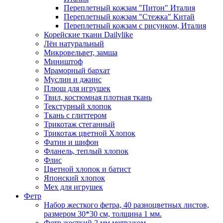
Переплетный кожзам "Питон" Италия
Переплетный кожзам "Стежка" Китай
Переплетный кожзам с рисунком, Италия
Корейские ткани Dailylike
Лён натуральный
Микровельвет, замша
Миништоф
Мраморный бархат
Муслин и джинс
Плюш для игрушек
Твил, костюмная плотная ткань
Текстурный хлопок
Ткань с глиттером
Трикотаж стеганный
Трикотаж цветной Хлопок
Фатин и шифон
Фланель, теплый хлопок
Флис
Цветной хлопок и батист
Японский хлопок
Мех для игрушек
Фетр
Набор жесткого фетра, 40 разноцветных листов,
размером 30*30 см, толщина 1 мм.
Фетр жесткий 2 мм метражом