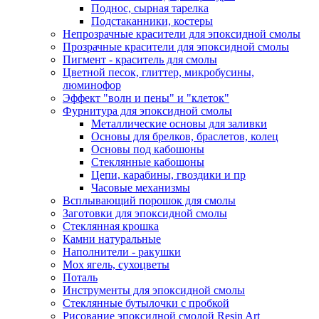
Поднос, сырная тарелка
Подстаканники, костеры
Непрозрачные красители для эпоксидной смолы
Прозрачные красители для эпоксидной смолы
Пигмент - краситель для смолы
Цветной песок, глиттер, микробусины,
люминофор
Эффект "волн и пены" и "клеток"
Фурнитура для эпоксидной смолы
Металлические основы для заливки
Основы для брелков, браслетов, колец
Основы под кабошоны
Стеклянные кабошоны
Цепи, карабины, гвоздики и пр
Часовые механизмы
Всплывающий порошок для смолы
Заготовки для эпоксидной смолы
Стеклянная крошка
Камни натуральные
Наполнители - ракушки
Мох ягель, сухоцветы
Поталь
Инструменты для эпоксидной смолы
Стеклянные бутылочки с пробкой
Рисование эпоксидной смолой Resin Art