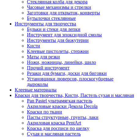
Стеклянная колба для декора
Часовые механизмы и стрелки
Заготовки для открыток, конверты
Бутылочки стеклянные
Инструменты для творчества
Бульки и стеки для лепки
Инструмент для эпоксидной смолы
Инструменты для бижутерии
Кисти
Клеевые пистолеты, стержни
Маты для резки
Ножи, ножницы, линейки, шило
Прочий инструмент
Резаки для бумаги, доски для биговки
Установщики люверсов, плоскогубцевые
дыроколы
Клеевые материалы
Краски для творчества, Кисти, Пастель сухая и масляная
Pan Pastel ультрамягкая пастель
Акриловые краски Декола Decola
Краски по ткани
Пасты структурные, грунты, лаки
Акриловая краска PentArt
Краска для росписи по шелку
Cухая и масляная пастель