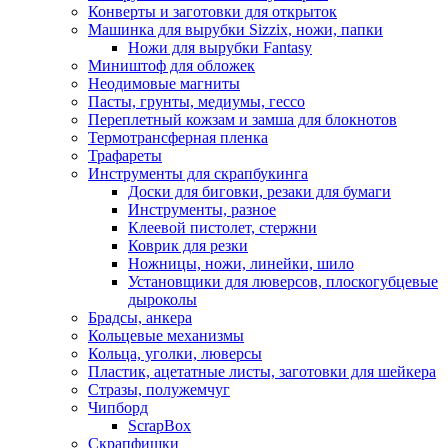
Конверты и заготовки для открыток
Машинка для вырубки Sizzix, ножи, папки
Ножи для вырубки Fantasy
Миништоф для обложек
Неодимовые магниты
Пасты, грунты, медиумы, гессо
Переплетный кожзам и замша для блокнотов
Термотрансферная пленка
Трафареты
Инструменты для скрапбукинга
Доски для биговки, резаки для бумаги
Инструменты, разное
Клеевой пистолет, стержни
Коврик для резки
Ножницы, ножи, линейки, шило
Установщики для люверсов, плоскогубцевые
дыроколы
Брадсы, анкера
Кольцевые механизмы
Кольца, уголки, люверсы
Пластик, ацетатные листы, заготовки для шейкера
Стразы, полужемчуг
Чипборд
ScrapBox
Скрапфишки