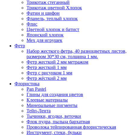
Трикотаж стеганный
Трикотаж цветной Хлопок
Фатин и шифон
Фланель, теплый хлопок
Флис
Цветной хлопок и батист
Японский хлопок
Мех для игрушек
Фетр
Набор жесткого фетра, 40 разноцветных листов,
размером 30*30 см, толщина 1 мм.
Фетр жесткий 2 мм метражом
Фетр жесткий 1 мм
Фетр с рисунком 1 мм
Фетр жёсткий 2 мм
Флористика
Pan Pastel
Глины для создания цветов
Клеевые материалы
Минеральные пигменты
Тейп-Лента
Тычинки, ягодки, веточки
Флок пудра, пыльца бархатная
Проволока тейпированная флористическая
Инструмент, стеки, бульки