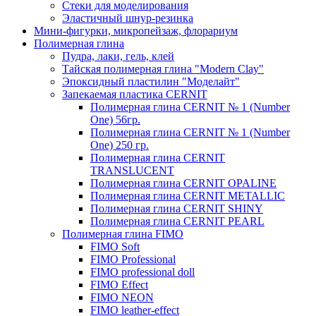
Стеки для моделирования
Эластичный шнур-резинка
Мини-фигурки, микропейзаж, флорариум
Полимерная глина
Пудра, лаки, гель, клей
Тайская полимерная глина "Modern Clay"
Эпоксидный пластилин "Моделайт"
Запекаемая пластика CERNIT
Полимерная глина CERNIT № 1 (Number
One) 56гр.
Полимерная глина CERNIT № 1 (Number
One) 250 гр.
Полимерная глина CERNIT
TRANSLUCENT
Полимерная глина CERNIT OPALINE
Полимерная глина CERNIT METALLIC
Полимерная глина CERNIT SHINY
Полимерная глина CERNIT PEARL
Полимерная глина FIMO
FIMO Soft
FIMO Professional
FIMO professional doll
FIMO Effect
FIMO NEON
FIMO leather-effect