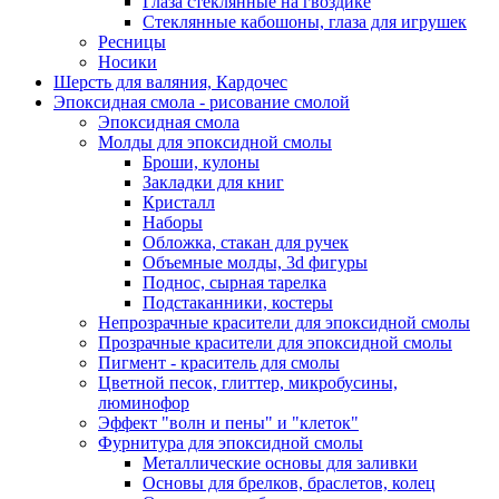
Глаза стеклянные на гвоздике
Стеклянные кабошоны, глаза для игрушек
Ресницы
Носики
Шерсть для валяния, Кардочес
Эпоксидная смола - рисование смолой
Эпоксидная смола
Молды для эпоксидной смолы
Броши, кулоны
Закладки для книг
Кристалл
Наборы
Обложка, стакан для ручек
Объемные молды, 3d фигуры
Поднос, сырная тарелка
Подстаканники, костеры
Непрозрачные красители для эпоксидной смолы
Прозрачные красители для эпоксидной смолы
Пигмент - краситель для смолы
Цветной песок, глиттер, микробусины,
люминофор
Эффект "волн и пены" и "клеток"
Фурнитура для эпоксидной смолы
Металлические основы для заливки
Основы для брелков, браслетов, колец