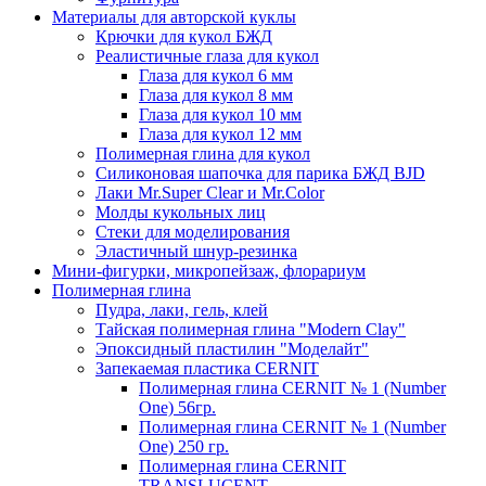
Материалы для авторской куклы
Крючки для кукол БЖД
Реалистичные глаза для кукол
Глаза для кукол 6 мм
Глаза для кукол 8 мм
Глаза для кукол 10 мм
Глаза для кукол 12 мм
Полимерная глина для кукол
Силиконовая шапочка для парика БЖД BJD
Лаки Mr.Super Clear и Mr.Color
Молды кукольных лиц
Стеки для моделирования
Эластичный шнур-резинка
Мини-фигурки, микропейзаж, флорариум
Полимерная глина
Пудра, лаки, гель, клей
Тайская полимерная глина "Modern Clay"
Эпоксидный пластилин "Моделайт"
Запекаемая пластика CERNIT
Полимерная глина CERNIT № 1 (Number
One) 56гр.
Полимерная глина CERNIT № 1 (Number
One) 250 гр.
Полимерная глина CERNIT
TRANSLUCENT