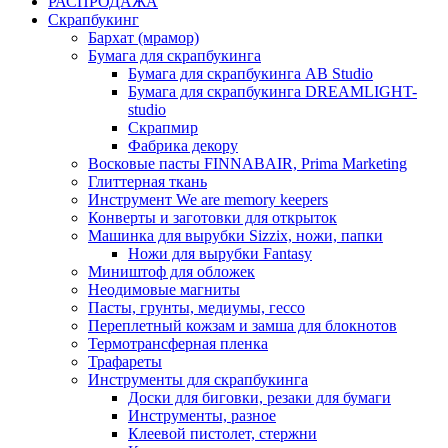
РАСПРОДАЖА
Скрапбукинг
Бархат (мрамор)
Бумага для скрапбукинга
Бумага для скрапбукинга AB Studio
Бумага для скрапбукинга DREAMLIGHT-
studio
Скрапмир
Фабрика декору
Восковые пасты FINNABAIR, Prima Marketing
Глиттерная ткань
Инструмент We are memory keepers
Конверты и заготовки для открыток
Машинка для вырубки Sizzix, ножи, папки
Ножи для вырубки Fantasy
Миништоф для обложек
Неодимовые магниты
Пасты, грунты, медиумы, гессо
Переплетный кожзам и замша для блокнотов
Термотрансферная пленка
Трафареты
Инструменты для скрапбукинга
Доски для биговки, резаки для бумаги
Инструменты, разное
Клеевой пистолет, стержни