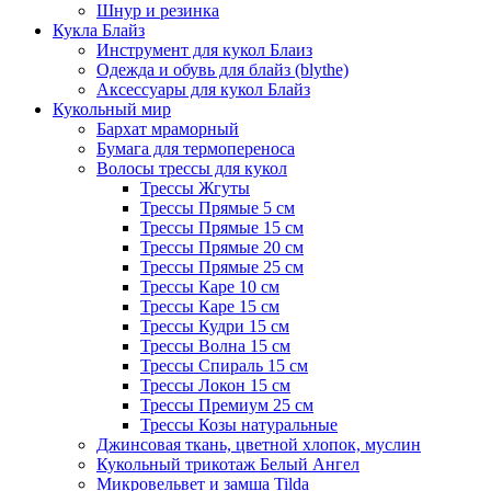
Шнур и резинка
Кукла Блайз
Инструмент для кукол Блаиз
Одежда и обувь для блайз (blythe)
Аксессуары для кукол Блайз
Кукольный мир
Бархат мраморный
Бумага для термопереноса
Волосы трессы для кукол
Трессы Жгуты
Трессы Прямые 5 см
Трессы Прямые 15 см
Трессы Прямые 20 см
Трессы Прямые 25 см
Трессы Каре 10 см
Трессы Каре 15 см
Трессы Кудри 15 см
Трессы Волна 15 см
Трессы Спираль 15 см
Трессы Локон 15 см
Трессы Премиум 25 см
Трессы Козы натуральные
Джинсовая ткань, цветной хлопок, муслин
Кукольный трикотаж Белый Ангел
Микровельвет и замша Tilda