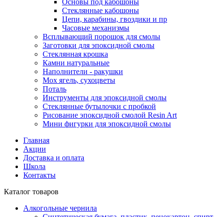
Основы под кабошоны
Стеклянные кабошоны
Цепи, карабины, гвоздики и пр
Часовые механизмы
Всплывающий порошок для смолы
Заготовки для эпоксидной смолы
Стеклянная крошка
Камни натуральные
Наполнители - ракушки
Мох ягель, сухоцветы
Поталь
Инструменты для эпоксидной смолы
Стеклянные бутылочки с пробкой
Рисование эпоксидной смолой Resin Art
Мини фигурки для эпоксидной смолы
Главная
Акции
Доставка и оплата
Школа
Контакты
Каталог товаров
Алкогольные чернила
Синтетическая бумага, пластик, пенокартон, спирт