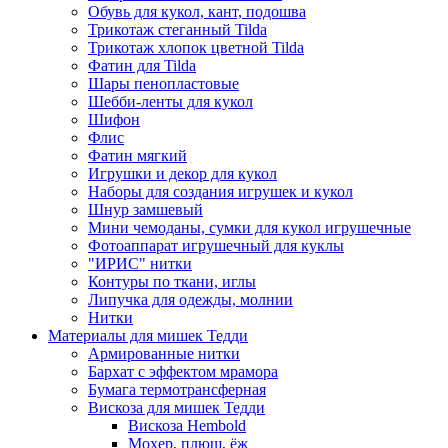
Обувь для кукол, кант, подошва
Трикотаж стеганный Tilda
Трикотаж хлопок цветной Tilda
Фатин для Tilda
Шары пенопластовые
Шебби-ленты для кукол
Шифон
Флис
Фатин мягкий
Игрушки и декор для кукол
Наборы для создания игрушек и кукол
Шнур замшевый
Мини чемоданы, сумки для кукол игрушечные
Фотоаппарат игрушечный для куклы
"ИРИС" нитки
Контуры по ткани, иглы
Липучка для одежды, молнии
Нитки
Материалы для мишек Тедди
Армированные нитки
Бархат с эффектом мрамора
Бумага термотрансферная
Вискоза для мишек Тедди
Вискоза Hembold
Мохер, плюш, ёж