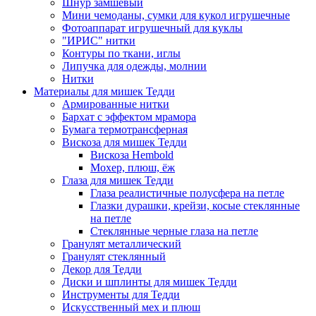
Шнур замшевый
Мини чемоданы, сумки для кукол игрушечные
Фотоаппарат игрушечный для куклы
"ИРИС" нитки
Контуры по ткани, иглы
Липучка для одежды, молнии
Нитки
Материалы для мишек Тедди
Армированные нитки
Бархат с эффектом мрамора
Бумага термотрансферная
Вискоза для мишек Тедди
Вискоза Hembold
Мохер, плюш, ёж
Глаза для мишек Тедди
Глаза реалистичные полусфера на петле
Глазки дурашки, крейзи, косые стеклянные
на петле
Стеклянные черные глаза на петле
Гранулят металлический
Гранулят стеклянный
Декор для Тедди
Диски и шплинты для мишек Тедди
Инструменты для Тедди
Искусственный мех и плюш