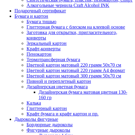
Алкогольные чернила Craft Alcohol INK
Подарочный сертификат
Бумага и картон
Бумага тишью
Глиттерная бумага с блеском на клеевой основе
Заготовка для открытки, пригласительного,
конверты
Зеркальный картон
Крафт-конверты
Пенокартон
Термотрансферная бумага
Цветной картон матовый 220 грамм 50х70 см
Цветной картон матовый 220 грамм A4 формат
Цветной картон матовый 300 грамм 50х70 см
Пивной и переплетный картон
Дизайнерская цветная бумага
Дизайнерская бумага матовая цветная 130-
160 гр
Калька
Глиттерный картон
Крафт бумага и крафт картон и пр.
Дыроколы фигурные
Бордюрные дыроколы
Фигурные дыроколы