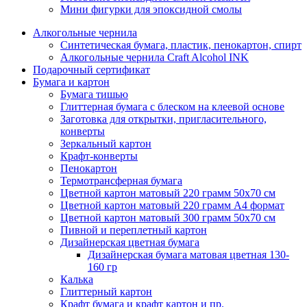
Мини фигурки для эпоксидной смолы
Алкогольные чернила
Синтетическая бумага, пластик, пенокартон, спирт
Алкогольные чернила Craft Alcohol INK
Подарочный сертификат
Бумага и картон
Бумага тишью
Глиттерная бумага с блеском на клеевой основе
Заготовка для открытки, пригласительного,
конверты
Зеркальный картон
Крафт-конверты
Пенокартон
Термотрансферная бумага
Цветной картон матовый 220 грамм 50х70 см
Цветной картон матовый 220 грамм A4 формат
Цветной картон матовый 300 грамм 50х70 см
Пивной и переплетный картон
Дизайнерская цветная бумага
Дизайнерская бумага матовая цветная 130-
160 гр
Калька
Глиттерный картон
Крафт бумага и крафт картон и пр.