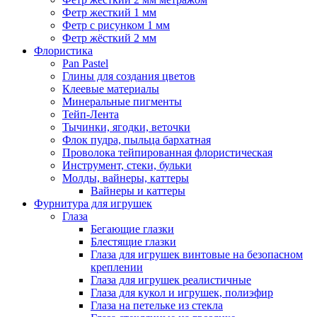
Фетр жесткий 1 мм
Фетр с рисунком 1 мм
Фетр жёсткий 2 мм
Флористика
Pan Pastel
Глины для создания цветов
Клеевые материалы
Минеральные пигменты
Тейп-Лента
Тычинки, ягодки, веточки
Флок пудра, пыльца бархатная
Проволока тейпированная флористическая
Инструмент, стеки, бульки
Молды, вайнеры, каттеры
Вайнеры и каттеры
Фурнитура для игрушек
Глаза
Бегающие глазки
Блестящие глазки
Глаза для игрушек винтовые на безопасном
креплении
Глаза для игрушек реалистичные
Глаза для кукол и игрушек, полиэфир
Глаза на петельке из стекла