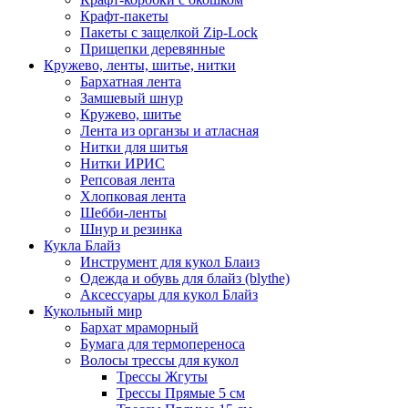
Крафт-пакеты
Пакеты с защелкой Zip-Lock
Прищепки деревянные
Кружево, ленты, шитье, нитки
Бархатная лента
Замшевый шнур
Кружево, шитье
Лента из органзы и атласная
Нитки для шитья
Нитки ИРИС
Репсовая лента
Хлопковая лента
Шебби-ленты
Шнур и резинка
Кукла Блайз
Инструмент для кукол Блаиз
Одежда и обувь для блайз (blythe)
Аксессуары для кукол Блайз
Кукольный мир
Бархат мраморный
Бумага для термопереноса
Волосы трессы для кукол
Трессы Жгуты
Трессы Прямые 5 см