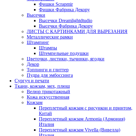
Фишки Scrapmir
Фишки Фабрика Декору
Высечки
Высечки Dreamlightdtudio
Высечки Фабрика Декору
ЛИСТЫ С КАРТИНКАМИ ДЛЯ ВЫРЕЗАНИЯ
Металлические рамки
Штампинг
Штампы
Штемпельные подушки
Цветочки, листики, тычинки, ягодки
Декор
Топпинги и глиттер
Пудра для эмбоссинга
Сургуч и печати
Ткани, кожзам, мех, плюш
Велюр трикотажный
Кожа искусственная
Кожзам
Переплетный кожзам с рисункои и принтом,
Китай
Переплетный кожзам Armonia (Армония)
Италия
Переплетный кожзам Vivella (Вивелла)
Италия