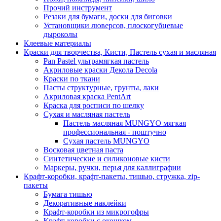
Прочий инструмент
Резаки для бумаги, доски для биговки
Установщики люверсов, плоскогубцевые
дыроколы
Клеевые материалы
Краски для творчества, Кисти, Пастель сухая и масляная
Pan Pastel ультрамягкая пастель
Акриловые краски Декола Decola
Краски по ткани
Пасты структурные, грунты, лаки
Акриловая краска PentArt
Краска для росписи по шелку
Cухая и масляная пастель
Пастель масляная MUNGYO мягкая
профессиональная - поштучно
Сухая пастель MUNGYO
Восковая цветная паста
Синтетические и силиконовые кисти
Маркеры, ручки, перья для каллиграфии
Крафт-коробки, крафт-пакеты, тишью, стружка, zip-
пакеты
Бумага тишью
Декоративные наклейки
Крафт-коробки из микрогофры
Крафт-коробки с окошком