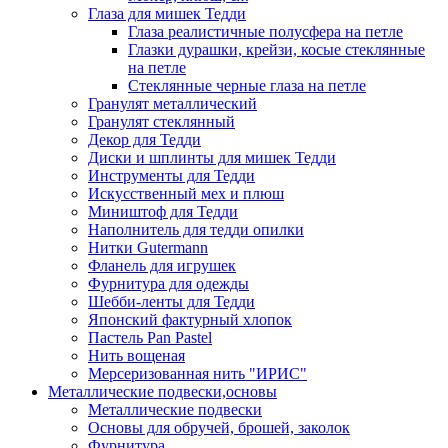
Глаза для мишек Тедди
Глаза реалистичные полусфера на петле
Глазки дурашки, крейзи, косые стеклянные
на петле
Стеклянные черные глаза на петле
Гранулят металлический
Гранулят стеклянный
Декор для Тедди
Диски и шплинты для мишек Тедди
Инструменты для Тедди
Искусственный мех и плюш
Миништоф для Тедди
Наполнитель для тедди опилки
Нитки Gutermann
Фланель для игрушек
Фурнитура для одежды
Шебби-ленты для Тедди
Японский фактурный хлопок
Пастель Pan Pastel
Нить вощеная
Мерсеризованная нить "ИРИС"
Металлические подвески,основы
Металлические подвески
Основы для обручей, брошей, заколок
Фурнитура