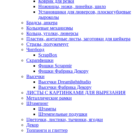
Коврик для резки
Ножницы, ножи, линейки, шило
Установщики для люверсов, плоскогубцевые
дыроколы
Брадсы, анкера
Кольцевые механизмы
Кольца, уголки, люверсы
Пластик, ацетатные листы, заготовки для шейкера
Стразы, полужемчуг
Чипборд
ScrapBox
Скрапфишки
Фишки Scrapmir
Фишки Фабрика Декору
Высечки
Высечки Dreamlightdtudio
Высечки Фабрика Декору
ЛИСТЫ С КАРТИНКАМИ ДЛЯ ВЫРЕЗАНИЯ
Металлические рамки
Штампинг
Штампы
Штемпельные подушки
Цветочки, листики, тычинки, ягодки
Декор
Топпинги и глиттер