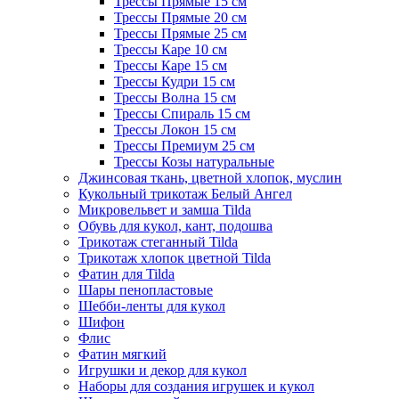
Трессы Прямые 15 см
Трессы Прямые 20 см
Трессы Прямые 25 см
Трессы Каре 10 см
Трессы Каре 15 см
Трессы Кудри 15 см
Трессы Волна 15 см
Трессы Спираль 15 см
Трессы Локон 15 см
Трессы Премиум 25 см
Трессы Козы натуральные
Джинсовая ткань, цветной хлопок, муслин
Кукольный трикотаж Белый Ангел
Микровельвет и замша Tilda
Обувь для кукол, кант, подошва
Трикотаж стеганный Tilda
Трикотаж хлопок цветной Tilda
Фатин для Tilda
Шары пенопластовые
Шебби-ленты для кукол
Шифон
Флис
Фатин мягкий
Игрушки и декор для кукол
Наборы для создания игрушек и кукол