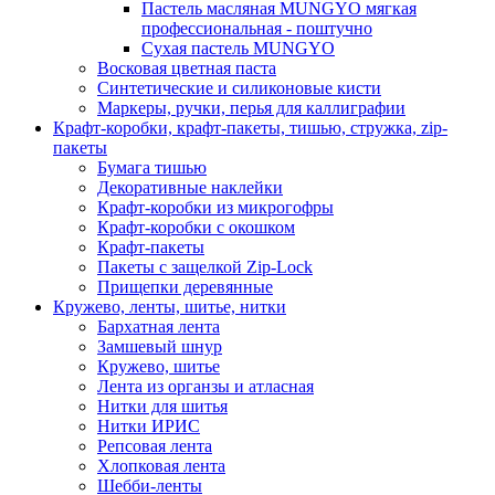
Пастель масляная MUNGYO мягкая
профессиональная - поштучно
Сухая пастель MUNGYO
Восковая цветная паста
Синтетические и силиконовые кисти
Маркеры, ручки, перья для каллиграфии
Крафт-коробки, крафт-пакеты, тишью, стружка, zip-
пакеты
Бумага тишью
Декоративные наклейки
Крафт-коробки из микрогофры
Крафт-коробки с окошком
Крафт-пакеты
Пакеты с защелкой Zip-Lock
Прищепки деревянные
Кружево, ленты, шитье, нитки
Бархатная лента
Замшевый шнур
Кружево, шитье
Лента из органзы и атласная
Нитки для шитья
Нитки ИРИС
Репсовая лента
Хлопковая лента
Шебби-ленты