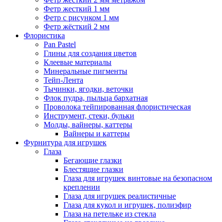
Фетр жесткий 1 мм
Фетр с рисунком 1 мм
Фетр жёсткий 2 мм
Флористика
Pan Pastel
Глины для создания цветов
Клеевые материалы
Минеральные пигменты
Тейп-Лента
Тычинки, ягодки, веточки
Флок пудра, пыльца бархатная
Проволока тейпированная флористическая
Инструмент, стеки, бульки
Молды, вайнеры, каттеры
Вайнеры и каттеры
Фурнитура для игрушек
Глаза
Бегающие глазки
Блестящие глазки
Глаза для игрушек винтовые на безопасном
креплении
Глаза для игрушек реалистичные
Глаза для кукол и игрушек, полиэфир
Глаза на петельке из стекла