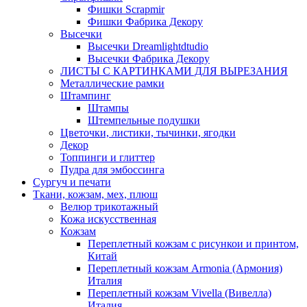
Фишки Scrapmir
Фишки Фабрика Декору
Высечки
Высечки Dreamlightdtudio
Высечки Фабрика Декору
ЛИСТЫ С КАРТИНКАМИ ДЛЯ ВЫРЕЗАНИЯ
Металлические рамки
Штампинг
Штампы
Штемпельные подушки
Цветочки, листики, тычинки, ягодки
Декор
Топпинги и глиттер
Пудра для эмбоссинга
Сургуч и печати
Ткани, кожзам, мех, плюш
Велюр трикотажный
Кожа искусственная
Кожзам
Переплетный кожзам с рисункои и принтом,
Китай
Переплетный кожзам Armonia (Армония)
Италия
Переплетный кожзам Vivella (Вивелла)
Италия