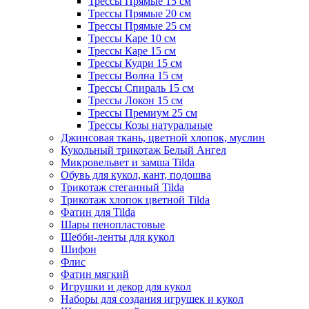
Трессы Прямые 15 см
Трессы Прямые 20 см
Трессы Прямые 25 см
Трессы Каре 10 см
Трессы Каре 15 см
Трессы Кудри 15 см
Трессы Волна 15 см
Трессы Спираль 15 см
Трессы Локон 15 см
Трессы Премиум 25 см
Трессы Козы натуральные
Джинсовая ткань, цветной хлопок, муслин
Кукольный трикотаж Белый Ангел
Микровельвет и замша Tilda
Обувь для кукол, кант, подошва
Трикотаж стеганный Tilda
Трикотаж хлопок цветной Tilda
Фатин для Tilda
Шары пенопластовые
Шебби-ленты для кукол
Шифон
Флис
Фатин мягкий
Игрушки и декор для кукол
Наборы для создания игрушек и кукол