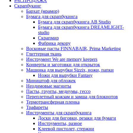
РАСПРОДАЖА
Скрапбукинг
Бархат (мрамор)
Бумага для скрапбукинга
Бумага для скрапбукинга AB Studio
Бумага для скрапбукинга DREAMLIGHT-
studio
Скрапмир
Фабрика декору
Восковые пасты FINNABAIR, Prima Marketing
Глиттерная ткань
Инструмент We are memory keepers
Конверты и заготовки для открыток
Машинка для вырубки Sizzix, ножи, папки
Ножи для вырубки Fantasy
Миништоф для обложек
Неодимовые магниты
Пасты, грунты, медиумы, гессо
Переплетный кожзам и замша для блокнотов
Термотрансферная пленка
Трафареты
Инструменты для скрапбукинга
Доски для биговки, резаки для бумаги
Инструменты, разное
Клеевой пистолет, стержни