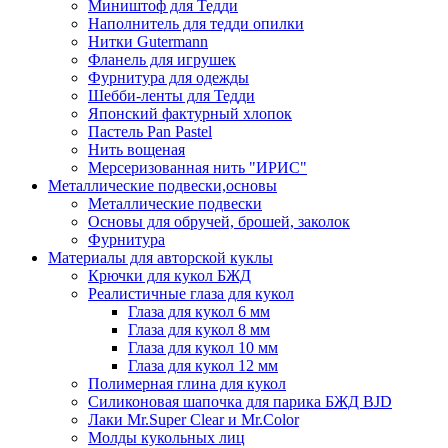
Миништоф для Тедди
Наполнитель для тедди опилки
Нитки Gutermann
Фланель для игрушек
Фурнитура для одежды
Шебби-ленты для Тедди
Японский фактурный хлопок
Пастель Pan Pastel
Нить вощеная
Мерсеризованная нить "ИРИС"
Металлические подвески,основы
Металлические подвески
Основы для обручей, брошей, заколок
Фурнитура
Материалы для авторской куклы
Крючки для кукол БЖД
Реалистичные глаза для кукол
Глаза для кукол 6 мм
Глаза для кукол 8 мм
Глаза для кукол 10 мм
Глаза для кукол 12 мм
Полимерная глина для кукол
Силиконовая шапочка для парика БЖД BJD
Лаки Mr.Super Clear и Mr.Color
Молды кукольных лиц