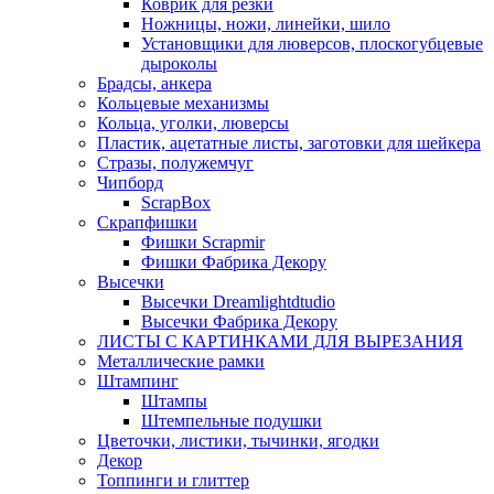
Коврик для резки
Ножницы, ножи, линейки, шило
Установщики для люверсов, плоскогубцевые
дыроколы
Брадсы, анкера
Кольцевые механизмы
Кольца, уголки, люверсы
Пластик, ацетатные листы, заготовки для шейкера
Стразы, полужемчуг
Чипборд
ScrapBox
Скрапфишки
Фишки Scrapmir
Фишки Фабрика Декору
Высечки
Высечки Dreamlightdtudio
Высечки Фабрика Декору
ЛИСТЫ С КАРТИНКАМИ ДЛЯ ВЫРЕЗАНИЯ
Металлические рамки
Штампинг
Штампы
Штемпельные подушки
Цветочки, листики, тычинки, ягодки
Декор
Топпинги и глиттер