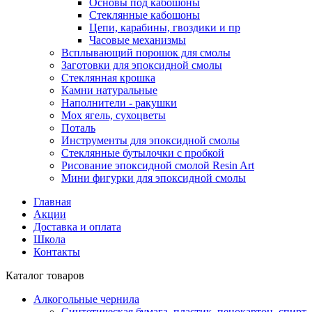
Основы под кабошоны
Стеклянные кабошоны
Цепи, карабины, гвоздики и пр
Часовые механизмы
Всплывающий порошок для смолы
Заготовки для эпоксидной смолы
Стеклянная крошка
Камни натуральные
Наполнители - ракушки
Мох ягель, сухоцветы
Поталь
Инструменты для эпоксидной смолы
Стеклянные бутылочки с пробкой
Рисование эпоксидной смолой Resin Art
Мини фигурки для эпоксидной смолы
Главная
Акции
Доставка и оплата
Школа
Контакты
Каталог товаров
Алкогольные чернила
Синтетическая бумага, пластик, пенокартон, спирт