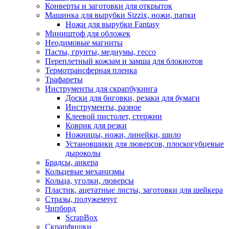
Конверты и заготовки для открыток
Машинка для вырубки Sizzix, ножи, папки
Ножи для вырубки Fantasy
Миништоф для обложек
Неодимовые магниты
Пасты, грунты, медиумы, гессо
Переплетный кожзам и замша для блокнотов
Термотрансферная пленка
Трафареты
Инструменты для скрапбукинга
Доски для биговки, резаки для бумаги
Инструменты, разное
Клеевой пистолет, стержни
Коврик для резки
Ножницы, ножи, линейки, шило
Установщики для люверсов, плоскогубцевые
дыроколы
Брадсы, анкера
Кольцевые механизмы
Кольца, уголки, люверсы
Пластик, ацетатные листы, заготовки для шейкера
Стразы, полужемчуг
Чипборд
ScrapBox
Скрапфишки