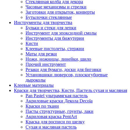
Стеклянная колба для декора
Часовые механизмы и стрелки
Заготовки для открыток, конверты
Бутылочки стеклянные
Инструменты для творчества
Бульки и стеки для лепки
Инструмент для эпоксидной смолы
Инструменты для бижутерии
Кисти
Клеевые пистолеты, стержни
Маты для резки
Ножи, ножницы, линейки, шило
Прочий инструмент
Резаки для бумаги, доски для биговки
Установщики люверсов, плоскогубцевые
дыроколы
Клеевые материалы
Краски для творчества, Кисти, Пастель сухая и масляная
Pan Pastel ультрамягкая пастель
Акриловые краски Декола Decola
Краски по ткани
Пасты структурные, грунты, лаки
Акриловая краска PentArt
Краска для росписи по шелку
Cухая и масляная пастель