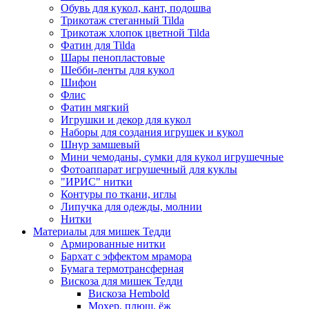
Обувь для кукол, кант, подошва
Трикотаж стеганный Tilda
Трикотаж хлопок цветной Tilda
Фатин для Tilda
Шары пенопластовые
Шебби-ленты для кукол
Шифон
Флис
Фатин мягкий
Игрушки и декор для кукол
Наборы для создания игрушек и кукол
Шнур замшевый
Мини чемоданы, сумки для кукол игрушечные
Фотоаппарат игрушечный для куклы
"ИРИС" нитки
Контуры по ткани, иглы
Липучка для одежды, молнии
Нитки
Материалы для мишек Тедди
Армированные нитки
Бархат с эффектом мрамора
Бумага термотрансферная
Вискоза для мишек Тедди
Вискоза Hembold
Мохер, плюш, ёж