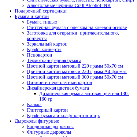
Алкогольные чернила Craft Alcohol INK
Подарочный сертификат
Бумага и картон
Бумага тишью
Глиттерная бумага с блеском на клеевой основе
Заготовка для открытки, пригласительного,
конверты
Зеркальный картон
Крафт-конверты
Пенокартон
Термотрансферная бумага
Цветной картон матовый 220 грамм 50х70 см
Цветной картон матовый 220 грамм A4 формат
Цветной картон матовый 300 грамм 50х70 см
Пивной и переплетный картон
Дизайнерская цветная бумага
Дизайнерская бумага матовая цветная 130-
160 гр
Калька
Глиттерный картон
Крафт бумага и крафт картон и пр.
Дыроколы фигурные
Бордюрные дыроколы
Фигурные дыроколы