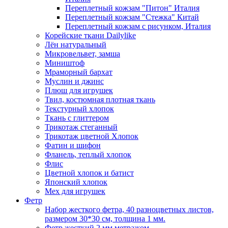
Переплетный кожзам "Питон" Италия
Переплетный кожзам "Стежка" Китай
Переплетный кожзам с рисунком, Италия
Корейские ткани Dailylike
Лён натуральный
Микровельвет, замша
Миништоф
Мраморный бархат
Муслин и джинс
Плюш для игрушек
Твил, костюмная плотная ткань
Текстурный хлопок
Ткань с глиттером
Трикотаж стеганный
Трикотаж цветной Хлопок
Фатин и шифон
Фланель, теплый хлопок
Флис
Цветной хлопок и батист
Японский хлопок
Мех для игрушек
Фетр
Набор жесткого фетра, 40 разноцветных листов,
размером 30*30 см, толщина 1 мм.
Фетр жесткий 2 мм метражом