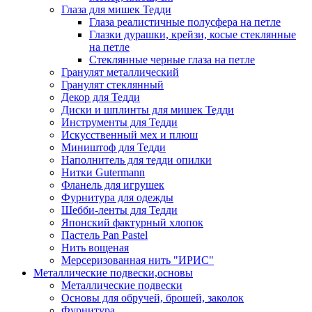
Глаза для мишек Тедди
Глаза реалистичные полусфера на петле
Глазки дурашки, крейзи, косые стеклянные
на петле
Стеклянные черные глаза на петле
Гранулят металлический
Гранулят стеклянный
Декор для Тедди
Диски и шплинты для мишек Тедди
Инструменты для Тедди
Искусственный мех и плюш
Миништоф для Тедди
Наполнитель для тедди опилки
Нитки Gutermann
Фланель для игрушек
Фурнитура для одежды
Шебби-ленты для Тедди
Японский фактурный хлопок
Пастель Pan Pastel
Нить вощеная
Мерсеризованная нить "ИРИС"
Металлические подвески,основы
Металлические подвески
Основы для обручей, брошей, заколок
Фурнитура