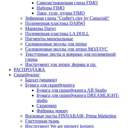
Самозастывающая глина FIMO
Наборы FIMO
Лаки, гели, пудры FIMO
Зефирная глина "Crafter's clay by Canucraft"
Полимерная пластика DARWI
Маркеры Darwi
Полимерная пластика LA DOLL
Пигменты минеральные
Силиконовые молды для лепки
Силиконовые молды для лепки МОЛДУС
Текстурные листы и коврики для полимерной
глины
Инструмент для лепки, формы и пр.
РАСПРОДАЖА
Скрапбукинг
Бархат (мрамор)
Бумага для скрапбукинга
Бумага для скрапбукинга AB Studio
Бумага для скрапбукинга DREAMLIGHT-
studio
Скрапмир
Фабрика декору
Восковые пасты FINNABAIR, Prima Marketing
Глиттерная ткань
Инструмент We are memory keepers