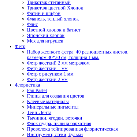
Трикотаж стеганный
Трикотаж цветной Хлопок
Фатин и шифон
Фланель, теплый хлопок
Флис
Цветной хлопок и батист
Японский хлопок
Мех для игрушек
Фетр
Набор жесткого фетра, 40 разноцветных листов,
размером 30*30 см, толщина 1 мм.
Фетр жесткий 2 мм метражом
Фетр жесткий 1 мм
Фетр с рисунком 1 мм
Фетр жёсткий 2 мм
Флористика
Pan Pastel
Глины для создания цветов
Клеевые материалы
Минеральные пигменты
Тейп-Лента
Тычинки, ягодки, веточки
Флок пудра, пыльца бархатная
Проволока тейпированная флористическая
Инструмент, стеки, бульки