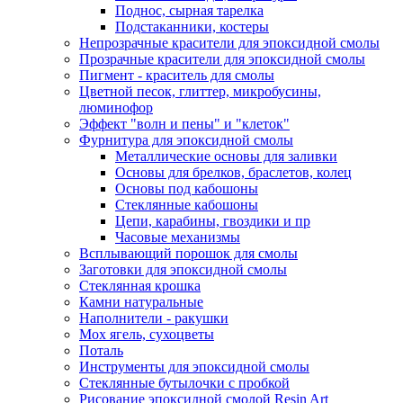
Поднос, сырная тарелка
Подстаканники, костеры
Непрозрачные красители для эпоксидной смолы
Прозрачные красители для эпоксидной смолы
Пигмент - краситель для смолы
Цветной песок, глиттер, микробусины,
люминофор
Эффект "волн и пены" и "клеток"
Фурнитура для эпоксидной смолы
Металлические основы для заливки
Основы для брелков, браслетов, колец
Основы под кабошоны
Стеклянные кабошоны
Цепи, карабины, гвоздики и пр
Часовые механизмы
Всплывающий порошок для смолы
Заготовки для эпоксидной смолы
Стеклянная крошка
Камни натуральные
Наполнители - ракушки
Мох ягель, сухоцветы
Поталь
Инструменты для эпоксидной смолы
Стеклянные бутылочки с пробкой
Рисование эпоксидной смолой Resin Art