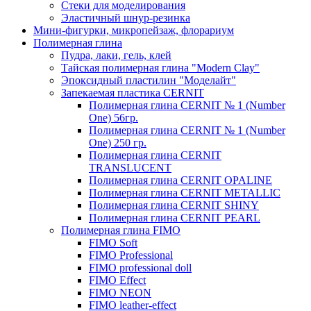
Стеки для моделирования
Эластичный шнур-резинка
Мини-фигурки, микропейзаж, флорариум
Полимерная глина
Пудра, лаки, гель, клей
Тайская полимерная глина "Modern Clay"
Эпоксидный пластилин "Моделайт"
Запекаемая пластика CERNIT
Полимерная глина CERNIT № 1 (Number
One) 56гр.
Полимерная глина CERNIT № 1 (Number
One) 250 гр.
Полимерная глина CERNIT
TRANSLUCENT
Полимерная глина CERNIT OPALINE
Полимерная глина CERNIT METALLIC
Полимерная глина CERNIT SHINY
Полимерная глина CERNIT PEARL
Полимерная глина FIMO
FIMO Soft
FIMO Professional
FIMO professional doll
FIMO Effect
FIMO NEON
FIMO leather-effect