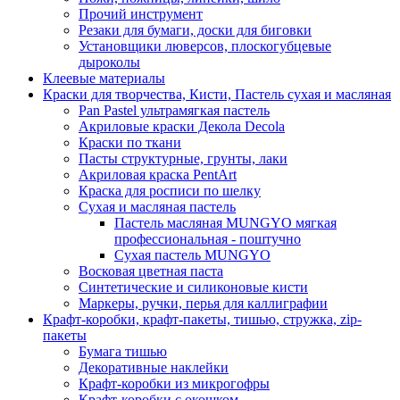
Прочий инструмент
Резаки для бумаги, доски для биговки
Установщики люверсов, плоскогубцевые
дыроколы
Клеевые материалы
Краски для творчества, Кисти, Пастель сухая и масляная
Pan Pastel ультрамягкая пастель
Акриловые краски Декола Decola
Краски по ткани
Пасты структурные, грунты, лаки
Акриловая краска PentArt
Краска для росписи по шелку
Cухая и масляная пастель
Пастель масляная MUNGYO мягкая
профессиональная - поштучно
Сухая пастель MUNGYO
Восковая цветная паста
Синтетические и силиконовые кисти
Маркеры, ручки, перья для каллиграфии
Крафт-коробки, крафт-пакеты, тишью, стружка, zip-
пакеты
Бумага тишью
Декоративные наклейки
Крафт-коробки из микрогофры
Крафт-коробки с окошком