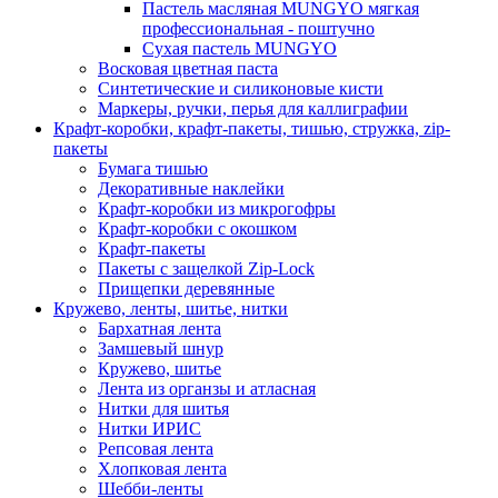
Пастель масляная MUNGYO мягкая
профессиональная - поштучно
Сухая пастель MUNGYO
Восковая цветная паста
Синтетические и силиконовые кисти
Маркеры, ручки, перья для каллиграфии
Крафт-коробки, крафт-пакеты, тишью, стружка, zip-
пакеты
Бумага тишью
Декоративные наклейки
Крафт-коробки из микрогофры
Крафт-коробки с окошком
Крафт-пакеты
Пакеты с защелкой Zip-Lock
Прищепки деревянные
Кружево, ленты, шитье, нитки
Бархатная лента
Замшевый шнур
Кружево, шитье
Лента из органзы и атласная
Нитки для шитья
Нитки ИРИС
Репсовая лента
Хлопковая лента
Шебби-ленты