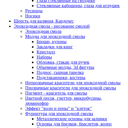
Глаза стеклянные на гвоздике
Стеклянные кабошоны, глаза для игрушек
Ресницы
Носики
Шерсть для валяния, Кардочес
Эпоксидная смола - рисование смолой
Эпоксидная смола
Молды для эпоксидной смолы
Броши, кулоны
Закладки для книг
Кристалл
Наборы
Обложка, стакан для ручек
Объемные молды, 3d фигуры
Поднос, сырная тарелка
Подстаканники, костеры
Непрозрачные красители для эпоксидной смолы
Прозрачные красители для эпоксидной смолы
Пигмент - краситель для смолы
Цветной песок, глиттер, микробусины,
люминофор
Эффект "волн и пены" и "клеток"
Фурнитура для эпоксидной смолы
Металлические основы для заливки
Основы для брелков, браслетов, колец