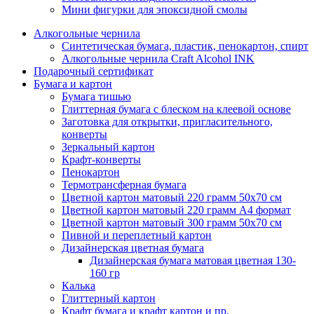
Мини фигурки для эпоксидной смолы
Алкогольные чернила
Синтетическая бумага, пластик, пенокартон, спирт
Алкогольные чернила Craft Alcohol INK
Подарочный сертификат
Бумага и картон
Бумага тишью
Глиттерная бумага с блеском на клеевой основе
Заготовка для открытки, пригласительного,
конверты
Зеркальный картон
Крафт-конверты
Пенокартон
Термотрансферная бумага
Цветной картон матовый 220 грамм 50х70 см
Цветной картон матовый 220 грамм A4 формат
Цветной картон матовый 300 грамм 50х70 см
Пивной и переплетный картон
Дизайнерская цветная бумага
Дизайнерская бумага матовая цветная 130-
160 гр
Калька
Глиттерный картон
Крафт бумага и крафт картон и пр.