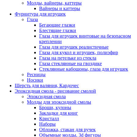
Молды, вайнеры, каттеры
Вайнеры и каттеры
Фурнитура для игрушек
Глаза
Бегающие глазки
Блестящие глазки
Глаза для игрушек винтовые на безопасном
креплении
Глаза для игрушек реалистичные
Глаза для кукол и игрушек, полиэфир
Глаза на петельке из стекла
Глаза стеклянные на гвоздике
Стеклянные кабошоны, глаза для игрушек
Ресницы
Носики
Шерсть для валяния, Кардочес
Эпоксидная смола - рисование смолой
Эпоксидная смола
Молды для эпоксидной смолы
Броши, кулоны
Закладки для книг
Кристалл
Наборы
Обложка, стакан для ручек
Объемные молды, 3d фигуры