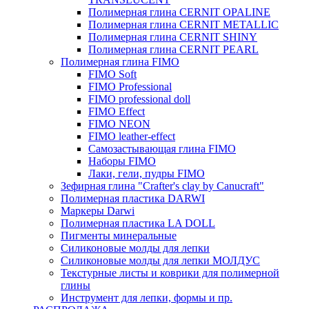
Полимерная глина CERNIT OPALINE
Полимерная глина CERNIT METALLIC
Полимерная глина CERNIT SHINY
Полимерная глина CERNIT PEARL
Полимерная глина FIMO
FIMO Soft
FIMO Professional
FIMO professional doll
FIMO Effect
FIMO NEON
FIMO leather-effect
Самозастывающая глина FIMO
Наборы FIMO
Лаки, гели, пудры FIMO
Зефирная глина "Crafter's clay by Canucraft"
Полимерная пластика DARWI
Маркеры Darwi
Полимерная пластика LA DOLL
Пигменты минеральные
Силиконовые молды для лепки
Силиконовые молды для лепки МОЛДУС
Текстурные листы и коврики для полимерной
глины
Инструмент для лепки, формы и пр.