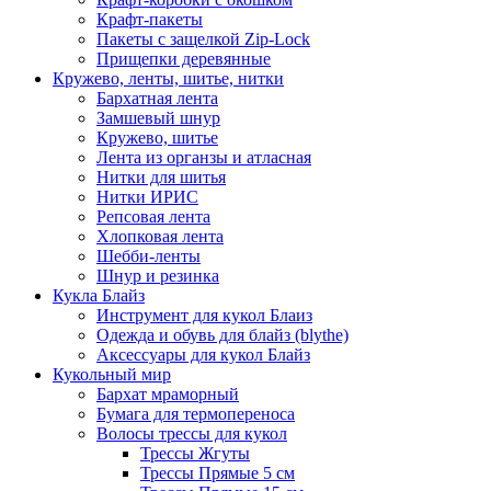
Крафт-пакеты
Пакеты с защелкой Zip-Lock
Прищепки деревянные
Кружево, ленты, шитье, нитки
Бархатная лента
Замшевый шнур
Кружево, шитье
Лента из органзы и атласная
Нитки для шитья
Нитки ИРИС
Репсовая лента
Хлопковая лента
Шебби-ленты
Шнур и резинка
Кукла Блайз
Инструмент для кукол Блаиз
Одежда и обувь для блайз (blythe)
Аксессуары для кукол Блайз
Кукольный мир
Бархат мраморный
Бумага для термопереноса
Волосы трессы для кукол
Трессы Жгуты
Трессы Прямые 5 см