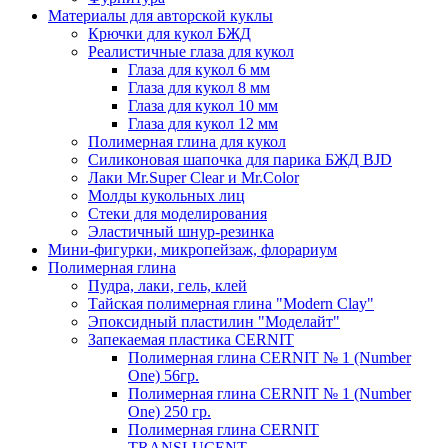
Материалы для авторской куклы
Крючки для кукол БЖД
Реалистичные глаза для кукол
Глаза для кукол 6 мм
Глаза для кукол 8 мм
Глаза для кукол 10 мм
Глаза для кукол 12 мм
Полимерная глина для кукол
Силиконовая шапочка для парика БЖД BJD
Лаки Mr.Super Clear и Mr.Color
Молды кукольных лиц
Стеки для моделирования
Эластичный шнур-резинка
Мини-фигурки, микропейзаж, флорариум
Полимерная глина
Пудра, лаки, гель, клей
Тайская полимерная глина "Modern Clay"
Эпоксидный пластилин "Моделайт"
Запекаемая пластика CERNIT
Полимерная глина CERNIT № 1 (Number
One) 56гр.
Полимерная глина CERNIT № 1 (Number
One) 250 гр.
Полимерная глина CERNIT
TRANSLUCENT