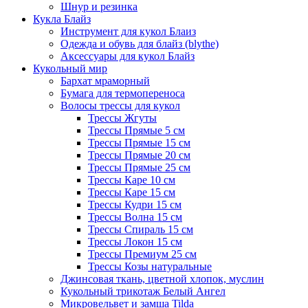
Шнур и резинка
Кукла Блайз
Инструмент для кукол Блаиз
Одежда и обувь для блайз (blythe)
Аксессуары для кукол Блайз
Кукольный мир
Бархат мраморный
Бумага для термопереноса
Волосы трессы для кукол
Трессы Жгуты
Трессы Прямые 5 см
Трессы Прямые 15 см
Трессы Прямые 20 см
Трессы Прямые 25 см
Трессы Каре 10 см
Трессы Каре 15 см
Трессы Кудри 15 см
Трессы Волна 15 см
Трессы Спираль 15 см
Трессы Локон 15 см
Трессы Премиум 25 см
Трессы Козы натуральные
Джинсовая ткань, цветной хлопок, муслин
Кукольный трикотаж Белый Ангел
Микровельвет и замша Tilda