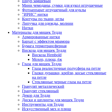
Шнур замшевый
Мини чемоданы, сумки для кукол игрушечные
Фотоаппарат игрушечный для куклы
"ИРИС" нитки
Контуры по ткани, иглы
Липучка для одежды, молнии
Нитки
Материалы для мишек Тедди
Армированные нитки
Бархат с эффектом мрамора
Бумага термотрансферная
Вискоза для мишек Тедди
Вискоза Hembold
Мохер, плюш, ёж
Глаза для мишек Тедди
Глаза реалистичные полусфера на петле
Глазки дурашки, крейзи, косые стеклянные
на петле
Стеклянные черные глаза на петле
Гранулят металлический
Гранулят стеклянный
Декор для Тедди
Диски и шплинты для мишек Тедди
Инструменты для Тедди
Искусственный мех и плюш