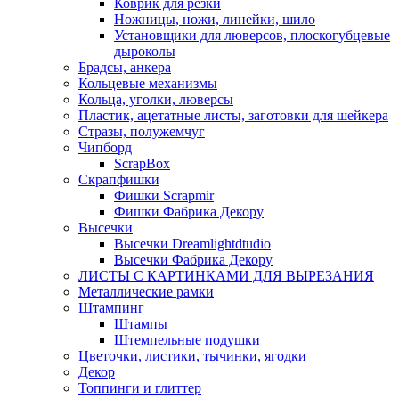
Коврик для резки
Ножницы, ножи, линейки, шило
Установщики для люверсов, плоскогубцевые
дыроколы
Брадсы, анкера
Кольцевые механизмы
Кольца, уголки, люверсы
Пластик, ацетатные листы, заготовки для шейкера
Стразы, полужемчуг
Чипборд
ScrapBox
Скрапфишки
Фишки Scrapmir
Фишки Фабрика Декору
Высечки
Высечки Dreamlightdtudio
Высечки Фабрика Декору
ЛИСТЫ С КАРТИНКАМИ ДЛЯ ВЫРЕЗАНИЯ
Металлические рамки
Штампинг
Штампы
Штемпельные подушки
Цветочки, листики, тычинки, ягодки
Декор
Топпинги и глиттер