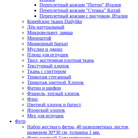
Переплетный кожзам "Питон" Италия
Переплетный кожзам "Стежка" Китай
Переплетный кожзам с рисунком, Италия
Корейские ткани Dailylike
Лён натуральный
Микровельвет, замша
Миништоф
Мраморный бархат
Муслин и джинс
Плюш для игрушек
Твил, костюмная плотная ткань
Текстурный хлопок
Ткань с глиттером
Трикотаж стеганный
Трикотаж цветной Хлопок
Фатин и шифон
Фланель, теплый хлопок
Флис
Цветной хлопок и батист
Японский хлопок
Мех для игрушек
Фетр
Набор жесткого фетра, 40 разноцветных листов,
размером 30*30 см, толщина 1 мм.
Фетр жесткий 2 мм метражом