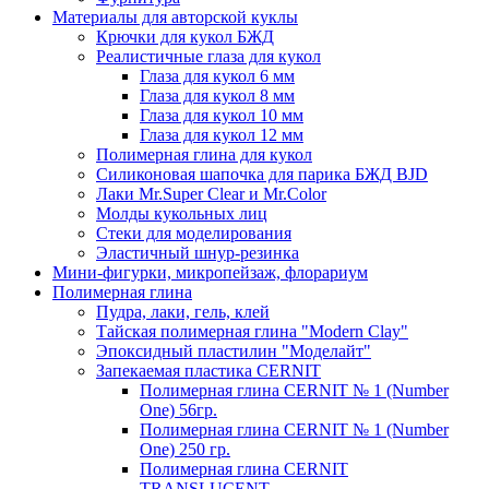
Материалы для авторской куклы
Крючки для кукол БЖД
Реалистичные глаза для кукол
Глаза для кукол 6 мм
Глаза для кукол 8 мм
Глаза для кукол 10 мм
Глаза для кукол 12 мм
Полимерная глина для кукол
Силиконовая шапочка для парика БЖД BJD
Лаки Mr.Super Clear и Mr.Color
Молды кукольных лиц
Стеки для моделирования
Эластичный шнур-резинка
Мини-фигурки, микропейзаж, флорариум
Полимерная глина
Пудра, лаки, гель, клей
Тайская полимерная глина "Modern Clay"
Эпоксидный пластилин "Моделайт"
Запекаемая пластика CERNIT
Полимерная глина CERNIT № 1 (Number
One) 56гр.
Полимерная глина CERNIT № 1 (Number
One) 250 гр.
Полимерная глина CERNIT
TRANSLUCENT