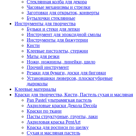
Стеклянная колба для декора
Часовые механизмы и стрелки
Заготовки для открыток, конверты
Бутылочки стеклянные
Инструменты для творчества
Бульки и стеки для лепки
Инструмент для эпоксидной смолы
Инструменты для бижутерии
Кисти
Клеевые пистолеты, стержни
Маты для резки
Ножи, ножницы, линейки, шило
Прочий инструмент
Резаки для бумаги, доски для биговки
Установщики люверсов, плоскогубцевые
дыроколы
Клеевые материалы
Краски для творчества, Кисти, Пастель сухая и масляная
Pan Pastel ультрамягкая пастель
Акриловые краски Декола Decola
Краски по ткани
Пасты структурные, грунты, лаки
Акриловая краска PentArt
Краска для росписи по шелку
Cухая и масляная пастель