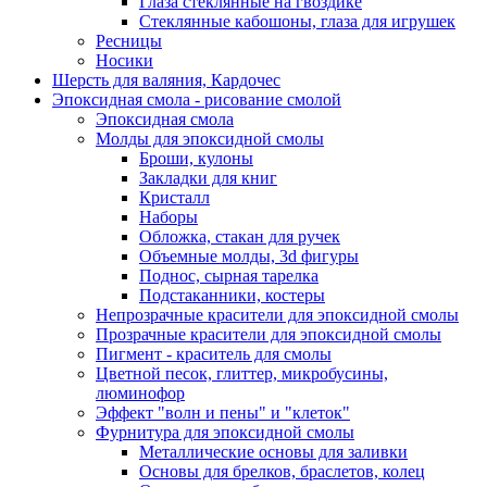
Глаза стеклянные на гвоздике
Стеклянные кабошоны, глаза для игрушек
Ресницы
Носики
Шерсть для валяния, Кардочес
Эпоксидная смола - рисование смолой
Эпоксидная смола
Молды для эпоксидной смолы
Броши, кулоны
Закладки для книг
Кристалл
Наборы
Обложка, стакан для ручек
Объемные молды, 3d фигуры
Поднос, сырная тарелка
Подстаканники, костеры
Непрозрачные красители для эпоксидной смолы
Прозрачные красители для эпоксидной смолы
Пигмент - краситель для смолы
Цветной песок, глиттер, микробусины,
люминофор
Эффект "волн и пены" и "клеток"
Фурнитура для эпоксидной смолы
Металлические основы для заливки
Основы для брелков, браслетов, колец