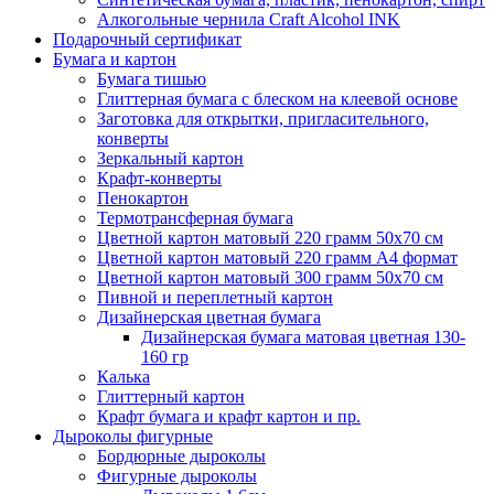
Алкогольные чернила Craft Alcohol INK
Подарочный сертификат
Бумага и картон
Бумага тишью
Глиттерная бумага с блеском на клеевой основе
Заготовка для открытки, пригласительного,
конверты
Зеркальный картон
Крафт-конверты
Пенокартон
Термотрансферная бумага
Цветной картон матовый 220 грамм 50х70 см
Цветной картон матовый 220 грамм A4 формат
Цветной картон матовый 300 грамм 50х70 см
Пивной и переплетный картон
Дизайнерская цветная бумага
Дизайнерская бумага матовая цветная 130-
160 гр
Калька
Глиттерный картон
Крафт бумага и крафт картон и пр.
Дыроколы фигурные
Бордюрные дыроколы
Фигурные дыроколы