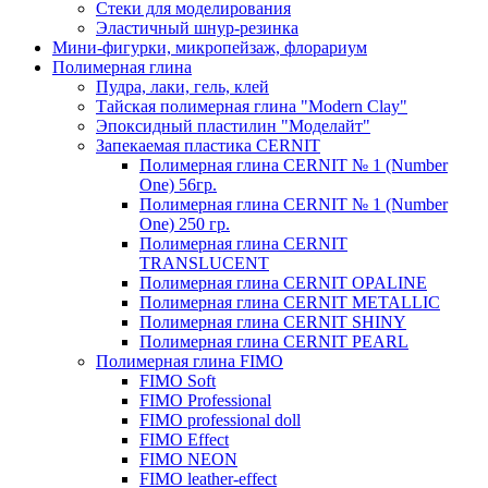
Стеки для моделирования
Эластичный шнур-резинка
Мини-фигурки, микропейзаж, флорариум
Полимерная глина
Пудра, лаки, гель, клей
Тайская полимерная глина "Modern Clay"
Эпоксидный пластилин "Моделайт"
Запекаемая пластика CERNIT
Полимерная глина CERNIT № 1 (Number
One) 56гр.
Полимерная глина CERNIT № 1 (Number
One) 250 гр.
Полимерная глина CERNIT
TRANSLUCENT
Полимерная глина CERNIT OPALINE
Полимерная глина CERNIT METALLIC
Полимерная глина CERNIT SHINY
Полимерная глина CERNIT PEARL
Полимерная глина FIMO
FIMO Soft
FIMO Professional
FIMO professional doll
FIMO Effect
FIMO NEON
FIMO leather-effect