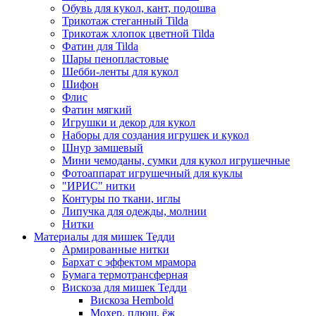
Обувь для кукол, кант, подошва
Трикотаж стеганный Tilda
Трикотаж хлопок цветной Tilda
Фатин для Tilda
Шары пенопластовые
Шебби-ленты для кукол
Шифон
Флис
Фатин мягкий
Игрушки и декор для кукол
Наборы для создания игрушек и кукол
Шнур замшевый
Мини чемоданы, сумки для кукол игрушечные
Фотоаппарат игрушечный для куклы
"ИРИС" нитки
Контуры по ткани, иглы
Липучка для одежды, молнии
Нитки
Материалы для мишек Тедди
Армированные нитки
Бархат с эффектом мрамора
Бумага термотрансферная
Вискоза для мишек Тедди
Вискоза Hembold
Мохер, плюш, ёж