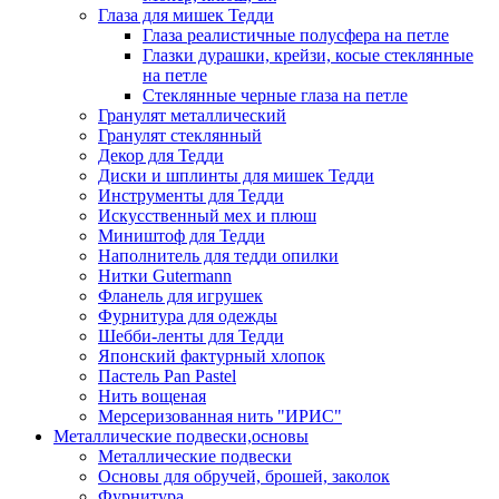
Глаза для мишек Тедди
Глаза реалистичные полусфера на петле
Глазки дурашки, крейзи, косые стеклянные
на петле
Стеклянные черные глаза на петле
Гранулят металлический
Гранулят стеклянный
Декор для Тедди
Диски и шплинты для мишек Тедди
Инструменты для Тедди
Искусственный мех и плюш
Миништоф для Тедди
Наполнитель для тедди опилки
Нитки Gutermann
Фланель для игрушек
Фурнитура для одежды
Шебби-ленты для Тедди
Японский фактурный хлопок
Пастель Pan Pastel
Нить вощеная
Мерсеризованная нить "ИРИС"
Металлические подвески,основы
Металлические подвески
Основы для обручей, брошей, заколок
Фурнитура