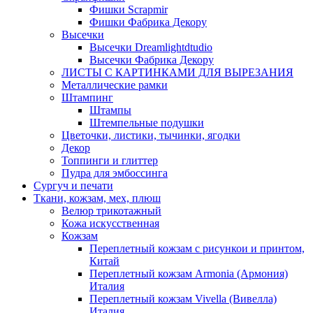
Фишки Scrapmir
Фишки Фабрика Декору
Высечки
Высечки Dreamlightdtudio
Высечки Фабрика Декору
ЛИСТЫ С КАРТИНКАМИ ДЛЯ ВЫРЕЗАНИЯ
Металлические рамки
Штампинг
Штампы
Штемпельные подушки
Цветочки, листики, тычинки, ягодки
Декор
Топпинги и глиттер
Пудра для эмбоссинга
Сургуч и печати
Ткани, кожзам, мех, плюш
Велюр трикотажный
Кожа искусственная
Кожзам
Переплетный кожзам с рисункои и принтом,
Китай
Переплетный кожзам Armonia (Армония)
Италия
Переплетный кожзам Vivella (Вивелла)
Италия