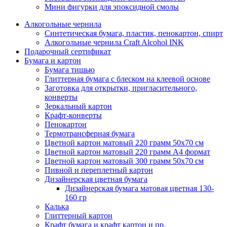
Мини фигурки для эпоксидной смолы
Алкогольные чернила
Синтетическая бумага, пластик, пенокартон, спирт
Алкогольные чернила Craft Alcohol INK
Подарочный сертификат
Бумага и картон
Бумага тишью
Глиттерная бумага с блеском на клеевой основе
Заготовка для открытки, пригласительного,
конверты
Зеркальный картон
Крафт-конверты
Пенокартон
Термотрансферная бумага
Цветной картон матовый 220 грамм 50х70 см
Цветной картон матовый 220 грамм A4 формат
Цветной картон матовый 300 грамм 50х70 см
Пивной и переплетный картон
Дизайнерская цветная бумага
Дизайнерская бумага матовая цветная 130-
160 гр
Калька
Глиттерный картон
Крафт бумага и крафт картон и пр.