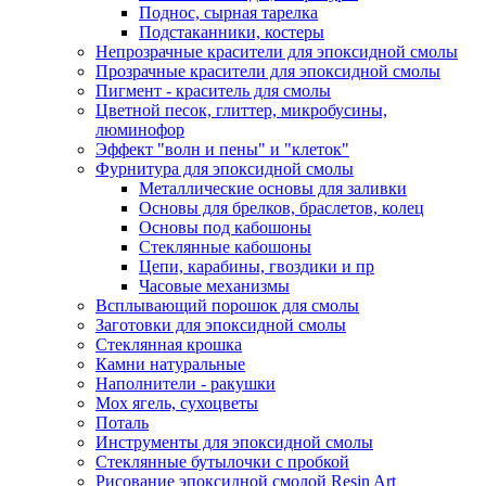
Поднос, сырная тарелка
Подстаканники, костеры
Непрозрачные красители для эпоксидной смолы
Прозрачные красители для эпоксидной смолы
Пигмент - краситель для смолы
Цветной песок, глиттер, микробусины,
люминофор
Эффект "волн и пены" и "клеток"
Фурнитура для эпоксидной смолы
Металлические основы для заливки
Основы для брелков, браслетов, колец
Основы под кабошоны
Стеклянные кабошоны
Цепи, карабины, гвоздики и пр
Часовые механизмы
Всплывающий порошок для смолы
Заготовки для эпоксидной смолы
Стеклянная крошка
Камни натуральные
Наполнители - ракушки
Мох ягель, сухоцветы
Поталь
Инструменты для эпоксидной смолы
Стеклянные бутылочки с пробкой
Рисование эпоксидной смолой Resin Art