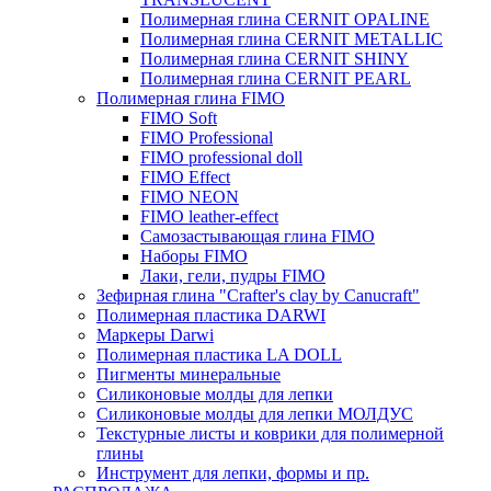
Полимерная глина CERNIT OPALINE
Полимерная глина CERNIT METALLIC
Полимерная глина CERNIT SHINY
Полимерная глина CERNIT PEARL
Полимерная глина FIMO
FIMO Soft
FIMO Professional
FIMO professional doll
FIMO Effect
FIMO NEON
FIMO leather-effect
Самозастывающая глина FIMO
Наборы FIMO
Лаки, гели, пудры FIMO
Зефирная глина "Crafter's clay by Canucraft"
Полимерная пластика DARWI
Маркеры Darwi
Полимерная пластика LA DOLL
Пигменты минеральные
Силиконовые молды для лепки
Силиконовые молды для лепки МОЛДУС
Текстурные листы и коврики для полимерной
глины
Инструмент для лепки, формы и пр.