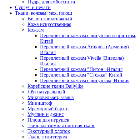
Пудра для эмбоссинга
Сургуч и печати
Ткани, кожзам, мех, плюш
Велюр трикотажный
Кожа искусственная
Кожзам
Переплетный кожзам с рисункои и принтом,
Китай
Переплетный кожзам Armonia (Армония)
Италия
Переплетный кожзам Vivella (Вивелла)
Италия
Переплетный кожзам "Питон" Италия
Переплетный кожзам "Стежка" Китай
Переплетный кожзам с рисунком, Италия
Корейские ткани Dailylike
Лён натуральный
Микровельвет, замша
Миништоф
Мраморный бархат
Муслин и джинс
Плюш для игрушек
Твил, костюмная плотная ткань
Текстурный хлопок
Ткань с глиттером