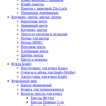
Крафт-пакеты
Пакеты с защелкой Zip-Lock
Прищепки деревянные
Кружево, ленты, шитье, нитки
Бархатная лента
Замшевый шнур
Кружево, шитье
Лента из органзы и атласная
Нитки для шитья
Нитки ИРИС
Репсовая лента
Хлопковая лента
Шебби-ленты
Шнур и резинка
Кукла Блайз
Инструмент для кукол Блаиз
Одежда и обувь для блайз (blythe)
Аксессуары для кукол Блайз
Кукольный мир
Бархат мраморный
Бумага для термопереноса
Волосы трессы для кукол
Трессы Жгуты
Трессы Прямые 5 см