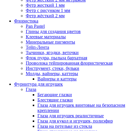
Фетр жесткий 1 мм
Фетр с рисунком 1 мм
Фетр жёсткий 2 мм
Флористика
Pan Pastel
Глины для создания цветов
Клеевые материалы
Минеральные пигменты
Тейп-Лента
Тычинки, ягодки, веточки
Флок пудра, пыльца бархатная
Проволока тейпированная флористическая
Инструмент, стеки, бульки
Молды, вайнеры, каттеры
Вайнеры и каттеры
Фурнитура для игрушек
Глаза
Бегающие глазки
Блестящие глазки
Глаза для игрушек винтовые на безопасном
креплении
Глаза для игрушек реалистичные
Глаза для кукол и игрушек, полиэфир
Глаза на петельке из стекла