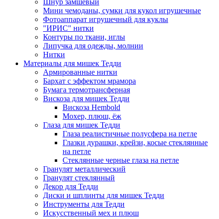
Шнур замшевый
Мини чемоданы, сумки для кукол игрушечные
Фотоаппарат игрушечный для куклы
"ИРИС" нитки
Контуры по ткани, иглы
Липучка для одежды, молнии
Нитки
Материалы для мишек Тедди
Армированные нитки
Бархат с эффектом мрамора
Бумага термотрансферная
Вискоза для мишек Тедди
Вискоза Hembold
Мохер, плюш, ёж
Глаза для мишек Тедди
Глаза реалистичные полусфера на петле
Глазки дурашки, крейзи, косые стеклянные
на петле
Стеклянные черные глаза на петле
Гранулят металлический
Гранулят стеклянный
Декор для Тедди
Диски и шплинты для мишек Тедди
Инструменты для Тедди
Искусственный мех и плюш