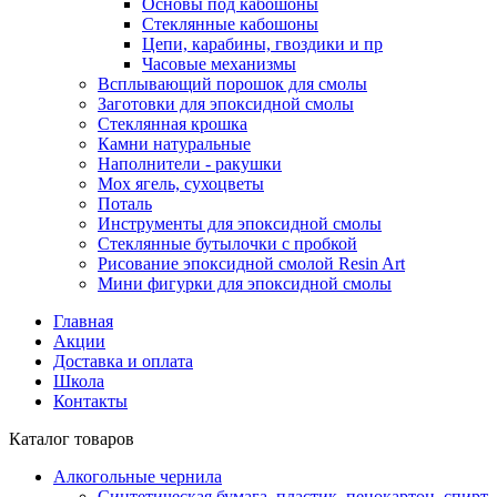
Основы под кабошоны
Стеклянные кабошоны
Цепи, карабины, гвоздики и пр
Часовые механизмы
Всплывающий порошок для смолы
Заготовки для эпоксидной смолы
Стеклянная крошка
Камни натуральные
Наполнители - ракушки
Мох ягель, сухоцветы
Поталь
Инструменты для эпоксидной смолы
Стеклянные бутылочки с пробкой
Рисование эпоксидной смолой Resin Art
Мини фигурки для эпоксидной смолы
Главная
Акции
Доставка и оплата
Школа
Контакты
Каталог товаров
Алкогольные чернила
Синтетическая бумага, пластик, пенокартон, спирт