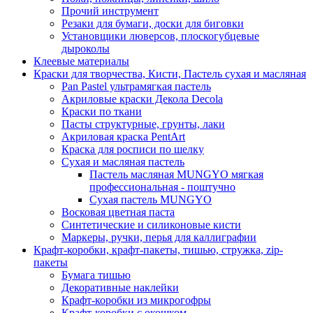
Прочий инструмент
Резаки для бумаги, доски для биговки
Установщики люверсов, плоскогубцевые
дыроколы
Клеевые материалы
Краски для творчества, Кисти, Пастель сухая и масляная
Pan Pastel ультрамягкая пастель
Акриловые краски Декола Decola
Краски по ткани
Пасты структурные, грунты, лаки
Акриловая краска PentArt
Краска для росписи по шелку
Cухая и масляная пастель
Пастель масляная MUNGYO мягкая
профессиональная - поштучно
Сухая пастель MUNGYO
Восковая цветная паста
Синтетические и силиконовые кисти
Маркеры, ручки, перья для каллиграфии
Крафт-коробки, крафт-пакеты, тишью, стружка, zip-
пакеты
Бумага тишью
Декоративные наклейки
Крафт-коробки из микрогофры
Крафт-коробки с окошком