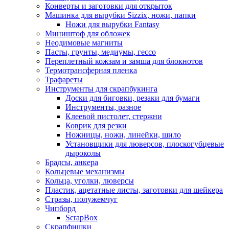
Конверты и заготовки для открыток
Машинка для вырубки Sizzix, ножи, папки
Ножи для вырубки Fantasy
Миништоф для обложек
Неодимовые магниты
Пасты, грунты, медиумы, гессо
Переплетный кожзам и замша для блокнотов
Термотрансферная пленка
Трафареты
Инструменты для скрапбукинга
Доски для биговки, резаки для бумаги
Инструменты, разное
Клеевой пистолет, стержни
Коврик для резки
Ножницы, ножи, линейки, шило
Установщики для люверсов, плоскогубцевые
дыроколы
Брадсы, анкера
Кольцевые механизмы
Кольца, уголки, люверсы
Пластик, ацетатные листы, заготовки для шейкера
Стразы, полужемчуг
Чипборд
ScrapBox
Скрапфишки