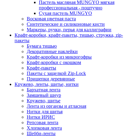
Пастель масляная MUNGYO мягкая
профессиональная - поштучно
Сухая пастель MUNGYO
Восковая цветная паста
Синтетические и силиконовые кисти
Маркеры, ручки, перья для каллиграфии
Крафт-коробки, крафт-пакеты, тишью, стружка, zip-
пакеты
Бумага тишью
Декоративные наклейки
Крафт-коробки из микрогофры
Крафт-коробки с окошком
Крафт-пакеты
Пакеты с защелкой Zip-Lock
Прищепки деревянные
Кружево, ленты, шитье, нитки
Бархатная лента
Замшевый шнур
Кружево, шитье
Лента из органзы и атласная
Нитки для шитья
Нитки ИРИС
Репсовая лента
Хлопковая лента
Шебби-ленты