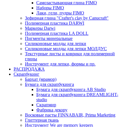
Самозастывающая глина FIMO
Наборы FIMO
Лаки, гели, пудры FIMO
Зефирная глина "Crafter's clay by Canucraft"
Полимерная пластика DARWI
Маркеры Darwi
Полимерная пластика LA DOLL
Пигменты минеральные
Силиконовые молды для лепки
Силиконовые молды для лепки МОЛДУС
Текстурные листы и коврики для полимерной
глины
Инструмент для лепки, формы и пр.
РАСПРОДАЖА
Скрапбукинг
Бархат (мрамор)
Бумага для скрапбукинга
Бумага для скрапбукинга AB Studio
Бумага для скрапбукинга DREAMLIGHT-
studio
Скрапмир
Фабрика декору
Восковые пасты FINNABAIR, Prima Marketing
Глиттерная ткань
Инструмент We are memory keepers