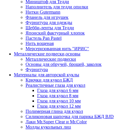
Миништоф для Тедди
Наполнитель для тедди опилки
Нитки Gutermann
Фланель для игрушек
Фурнитура для одежды
Шебби-ленты для Тедди
Японский фактурный хлопок
Пастель Pan Pastel
Нить вощеная
Мерсеризованная нить "ИРИС"
Металлические подвески,основы
Металлические подвески
Основы для обручей, брошей, заколок
Фурнитура
Материалы для авторской куклы
Крючки для кукол БЖД
Реалистичные глаза для кукол
Глаза для кукол 6 мм
Глаза для кукол 8 мм
Глаза для кукол 10 мм
Глаза для кукол 12 мм
Полимерная глина для кукол
Силиконовая шапочка для парика БЖД BJD
Лаки Mr.Super Clear и Mr.Color
Молды кукольных лиц