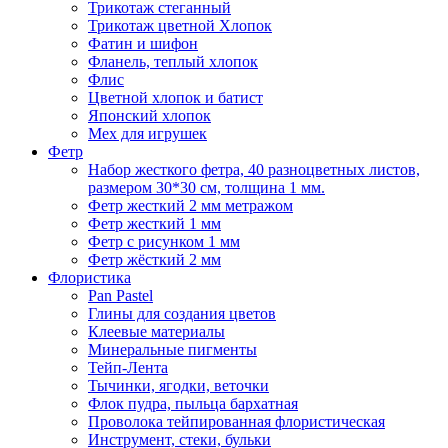
Трикотаж стеганный
Трикотаж цветной Хлопок
Фатин и шифон
Фланель, теплый хлопок
Флис
Цветной хлопок и батист
Японский хлопок
Мех для игрушек
Фетр
Набор жесткого фетра, 40 разноцветных листов,
размером 30*30 см, толщина 1 мм.
Фетр жесткий 2 мм метражом
Фетр жесткий 1 мм
Фетр с рисунком 1 мм
Фетр жёсткий 2 мм
Флористика
Pan Pastel
Глины для создания цветов
Клеевые материалы
Минеральные пигменты
Тейп-Лента
Тычинки, ягодки, веточки
Флок пудра, пыльца бархатная
Проволока тейпированная флористическая
Инструмент, стеки, бульки