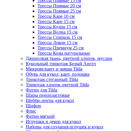
Трессы Прямые 15 см
Трессы Прямые 20 см
Трессы Прямые 25 см
Трессы Каре 10 см
Трессы Каре 15 см
Трессы Кудри 15 см
Трессы Волна 15 см
Трессы Спираль 15 см
Трессы Локон 15 см
Трессы Премиум 25 см
Трессы Козы натуральные
Джинсовая ткань, цветной хлопок, муслин
Кукольный трикотаж Белый Ангел
Микровельвет и замша Tilda
Обувь для кукол, кант, подошва
Трикотаж стеганный Tilda
Трикотаж хлопок цветной Tilda
Фатин для Tilda
Шары пенопластовые
Шебби-ленты для кукол
Шифон
Флис
Фатин мягкий
Игрушки и декор для кукол
Наборы для создания игрушек и кукол