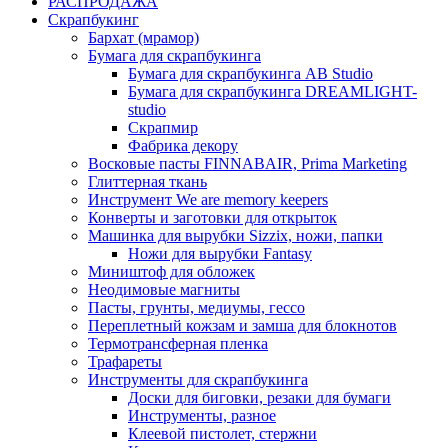
РАСПРОДАЖА
Скрапбукинг
Бархат (мрамор)
Бумага для скрапбукинга
Бумага для скрапбукинга AB Studio
Бумага для скрапбукинга DREAMLIGHT-
studio
Скрапмир
Фабрика декору
Восковые пасты FINNABAIR, Prima Marketing
Глиттерная ткань
Инструмент We are memory keepers
Конверты и заготовки для открыток
Машинка для вырубки Sizzix, ножи, папки
Ножи для вырубки Fantasy
Миништоф для обложек
Неодимовые магниты
Пасты, грунты, медиумы, гессо
Переплетный кожзам и замша для блокнотов
Термотрансферная пленка
Трафареты
Инструменты для скрапбукинга
Доски для биговки, резаки для бумаги
Инструменты, разное
Клеевой пистолет, стержни