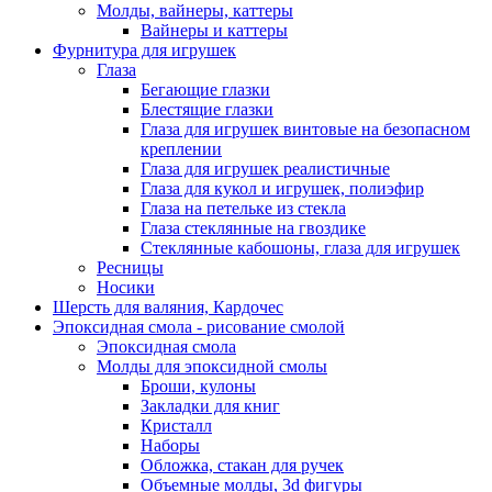
Молды, вайнеры, каттеры
Вайнеры и каттеры
Фурнитура для игрушек
Глаза
Бегающие глазки
Блестящие глазки
Глаза для игрушек винтовые на безопасном
креплении
Глаза для игрушек реалистичные
Глаза для кукол и игрушек, полиэфир
Глаза на петельке из стекла
Глаза стеклянные на гвоздике
Стеклянные кабошоны, глаза для игрушек
Ресницы
Носики
Шерсть для валяния, Кардочес
Эпоксидная смола - рисование смолой
Эпоксидная смола
Молды для эпоксидной смолы
Броши, кулоны
Закладки для книг
Кристалл
Наборы
Обложка, стакан для ручек
Объемные молды, 3d фигуры