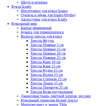
Шнур и резинка
Кукла Блайз
Инструмент для кукол Блаиз
Одежда и обувь для блайз (blythe)
Аксессуары для кукол Блайз
Кукольный мир
Бархат мраморный
Бумага для термопереноса
Волосы трессы для кукол
Трессы Жгуты
Трессы Прямые 5 см
Трессы Прямые 15 см
Трессы Прямые 20 см
Трессы Прямые 25 см
Трессы Каре 10 см
Трессы Каре 15 см
Трессы Кудри 15 см
Трессы Волна 15 см
Трессы Спираль 15 см
Трессы Локон 15 см
Трессы Премиум 25 см
Трессы Козы натуральные
Джинсовая ткань, цветной хлопок, муслин
Кукольный трикотаж Белый Ангел
Микровельвет и замша Tilda