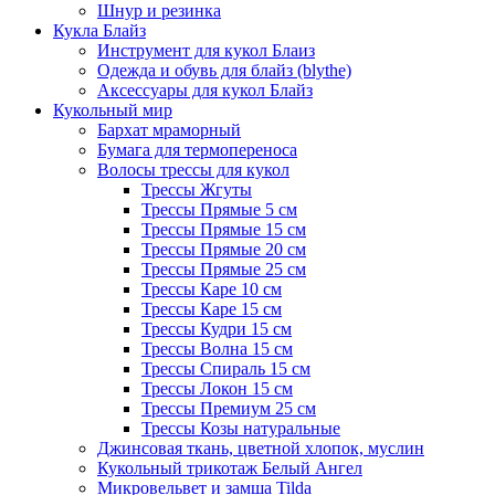
Шнур и резинка
Кукла Блайз
Инструмент для кукол Блаиз
Одежда и обувь для блайз (blythe)
Аксессуары для кукол Блайз
Кукольный мир
Бархат мраморный
Бумага для термопереноса
Волосы трессы для кукол
Трессы Жгуты
Трессы Прямые 5 см
Трессы Прямые 15 см
Трессы Прямые 20 см
Трессы Прямые 25 см
Трессы Каре 10 см
Трессы Каре 15 см
Трессы Кудри 15 см
Трессы Волна 15 см
Трессы Спираль 15 см
Трессы Локон 15 см
Трессы Премиум 25 см
Трессы Козы натуральные
Джинсовая ткань, цветной хлопок, муслин
Кукольный трикотаж Белый Ангел
Микровельвет и замша Tilda