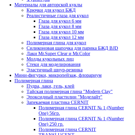
Материалы для авторской куклы
Крючки для кукол БЖД
Реалистичные глаза для кукол
Глаза для кукол 6 мм
Глаза для кукол 8 мм
Глаза для кукол 10 мм
Глаза для кукол 12 мм
Полимерная глина для кукол
Силиконовая шапочка для парика БЖД BJD
Лаки Mr.Super Clear и Mr.Color
Молды кукольных лиц
Стеки для моделирования
Эластичный шнур-резинка
Мини-фигурки, микропейзаж, флорариум
Полимерная глина
Пудра, лаки, гель, клей
Тайская полимерная глина "Modern Clay"
Эпоксидный пластилин "Моделайт"
Запекаемая пластика CERNIT
Полимерная глина CERNIT № 1 (Number
One) 56гр.
Полимерная глина CERNIT № 1 (Number
One) 250 гр.
Полимерная глина CERNIT
TRANSLUCENT