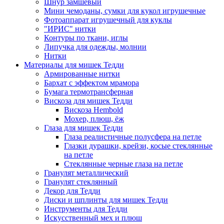
Шнур замшевый
Мини чемоданы, сумки для кукол игрушечные
Фотоаппарат игрушечный для куклы
"ИРИС" нитки
Контуры по ткани, иглы
Липучка для одежды, молнии
Нитки
Материалы для мишек Тедди
Армированные нитки
Бархат с эффектом мрамора
Бумага термотрансферная
Вискоза для мишек Тедди
Вискоза Hembold
Мохер, плюш, ёж
Глаза для мишек Тедди
Глаза реалистичные полусфера на петле
Глазки дурашки, крейзи, косые стеклянные
на петле
Стеклянные черные глаза на петле
Гранулят металлический
Гранулят стеклянный
Декор для Тедди
Диски и шплинты для мишек Тедди
Инструменты для Тедди
Искусственный мех и плюш