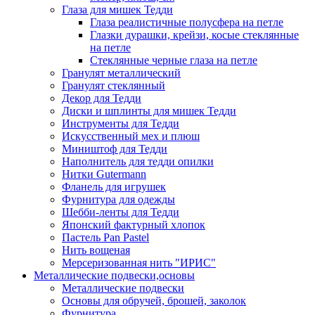
Глаза для мишек Тедди
Глаза реалистичные полусфера на петле
Глазки дурашки, крейзи, косые стеклянные
на петле
Стеклянные черные глаза на петле
Гранулят металлический
Гранулят стеклянный
Декор для Тедди
Диски и шплинты для мишек Тедди
Инструменты для Тедди
Искусственный мех и плюш
Миништоф для Тедди
Наполнитель для тедди опилки
Нитки Gutermann
Фланель для игрушек
Фурнитура для одежды
Шебби-ленты для Тедди
Японский фактурный хлопок
Пастель Pan Pastel
Нить вощеная
Мерсеризованная нить "ИРИС"
Металлические подвески,основы
Металлические подвески
Основы для обручей, брошей, заколок
Фурнитура