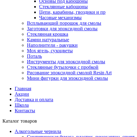
Основы под кабошоны
Стеклянные кабошоны
Цепи, карабины, гвоздики и пр
Часовые механизмы
Всплывающий порошок для смолы
Заготовки для эпоксидной смолы
Стеклянная крошка
Камни натуральные
Наполнители - ракушки
Мох ягель, сухоцветы
Поталь
Инструменты для эпоксидной смолы
Стеклянные бутылочки с пробкой
Рисование эпоксидной смолой Resin Art
Мини фигурки для эпоксидной смолы
Главная
Акции
Доставка и оплата
Школа
Контакты
Каталог товаров
Алкогольные чернила
Синтетическая бумага, пластик, пенокартон, спирт