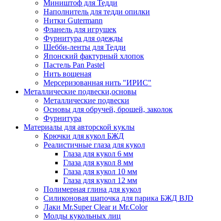
Миништоф для Тедди
Наполнитель для тедди опилки
Нитки Gutermann
Фланель для игрушек
Фурнитура для одежды
Шебби-ленты для Тедди
Японский фактурный хлопок
Пастель Pan Pastel
Нить вощеная
Мерсеризованная нить "ИРИС"
Металлические подвески,основы
Металлические подвески
Основы для обручей, брошей, заколок
Фурнитура
Материалы для авторской куклы
Крючки для кукол БЖД
Реалистичные глаза для кукол
Глаза для кукол 6 мм
Глаза для кукол 8 мм
Глаза для кукол 10 мм
Глаза для кукол 12 мм
Полимерная глина для кукол
Силиконовая шапочка для парика БЖД BJD
Лаки Mr.Super Clear и Mr.Color
Молды кукольных лиц