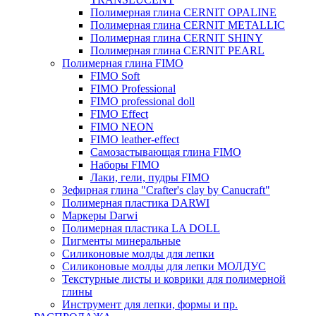
Полимерная глина CERNIT OPALINE
Полимерная глина CERNIT METALLIC
Полимерная глина CERNIT SHINY
Полимерная глина CERNIT PEARL
Полимерная глина FIMO
FIMO Soft
FIMO Professional
FIMO professional doll
FIMO Effect
FIMO NEON
FIMO leather-effect
Самозастывающая глина FIMO
Наборы FIMO
Лаки, гели, пудры FIMO
Зефирная глина "Crafter's clay by Canucraft"
Полимерная пластика DARWI
Маркеры Darwi
Полимерная пластика LA DOLL
Пигменты минеральные
Силиконовые молды для лепки
Силиконовые молды для лепки МОЛДУС
Текстурные листы и коврики для полимерной
глины
Инструмент для лепки, формы и пр.