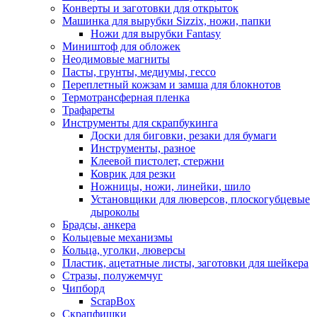
Конверты и заготовки для открыток
Машинка для вырубки Sizzix, ножи, папки
Ножи для вырубки Fantasy
Миништоф для обложек
Неодимовые магниты
Пасты, грунты, медиумы, гессо
Переплетный кожзам и замша для блокнотов
Термотрансферная пленка
Трафареты
Инструменты для скрапбукинга
Доски для биговки, резаки для бумаги
Инструменты, разное
Клеевой пистолет, стержни
Коврик для резки
Ножницы, ножи, линейки, шило
Установщики для люверсов, плоскогубцевые
дыроколы
Брадсы, анкера
Кольцевые механизмы
Кольца, уголки, люверсы
Пластик, ацетатные листы, заготовки для шейкера
Стразы, полужемчуг
Чипборд
ScrapBox
Скрапфишки