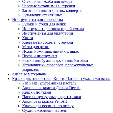
Стеклянная колба для декора
Часовые механизмы и стрелки
Заготовки для открыток, конверты
Бутылочки стеклянные
Инструменты для творчества
Бульки и стеки для лепки
Инструмент для эпоксидной смолы
Инструменты для бижутерии
Кисти
Клеевые пистолеты, стержни
Маты для резки
Ножи, ножницы, линейки, шило
Прочий инструмент
Резаки для бумаги, доски для биговки
Установщики люверсов, плоскогубцевые
дыроколы
Клеевые материалы
Краски для творчества, Кисти, Пастель сухая и масляная
Pan Pastel ультрамягкая пастель
Акриловые краски Декола Decola
Краски по ткани
Пасты структурные, грунты, лаки
Акриловая краска PentArt
Краска для росписи по шелку
Cухая и масляная пастель