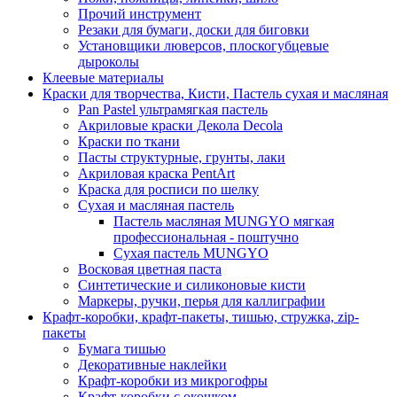
Прочий инструмент
Резаки для бумаги, доски для биговки
Установщики люверсов, плоскогубцевые
дыроколы
Клеевые материалы
Краски для творчества, Кисти, Пастель сухая и масляная
Pan Pastel ультрамягкая пастель
Акриловые краски Декола Decola
Краски по ткани
Пасты структурные, грунты, лаки
Акриловая краска PentArt
Краска для росписи по шелку
Cухая и масляная пастель
Пастель масляная MUNGYO мягкая
профессиональная - поштучно
Сухая пастель MUNGYO
Восковая цветная паста
Синтетические и силиконовые кисти
Маркеры, ручки, перья для каллиграфии
Крафт-коробки, крафт-пакеты, тишью, стружка, zip-
пакеты
Бумага тишью
Декоративные наклейки
Крафт-коробки из микрогофры
Крафт-коробки с окошком