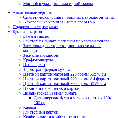
Мини фигурки для эпоксидной смолы
Алкогольные чернила
Синтетическая бумага, пластик, пенокартон, спирт
Алкогольные чернила Craft Alcohol INK
Подарочный сертификат
Бумага и картон
Бумага тишью
Глиттерная бумага с блеском на клеевой основе
Заготовка для открытки, пригласительного,
конверты
Зеркальный картон
Крафт-конверты
Пенокартон
Термотрансферная бумага
Цветной картон матовый 220 грамм 50х70 см
Цветной картон матовый 220 грамм A4 формат
Цветной картон матовый 300 грамм 50х70 см
Пивной и переплетный картон
Дизайнерская цветная бумага
Дизайнерская бумага матовая цветная 130-
160 гр
Калька
Глиттерный картон
Крафт бумага и крафт картон и пр.