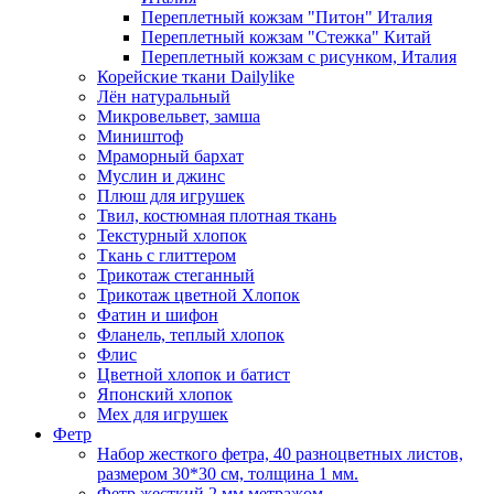
Переплетный кожзам "Питон" Италия
Переплетный кожзам "Стежка" Китай
Переплетный кожзам с рисунком, Италия
Корейские ткани Dailylike
Лён натуральный
Микровельвет, замша
Миништоф
Мраморный бархат
Муслин и джинс
Плюш для игрушек
Твил, костюмная плотная ткань
Текстурный хлопок
Ткань с глиттером
Трикотаж стеганный
Трикотаж цветной Хлопок
Фатин и шифон
Фланель, теплый хлопок
Флис
Цветной хлопок и батист
Японский хлопок
Мех для игрушек
Фетр
Набор жесткого фетра, 40 разноцветных листов,
размером 30*30 см, толщина 1 мм.
Фетр жесткий 2 мм метражом