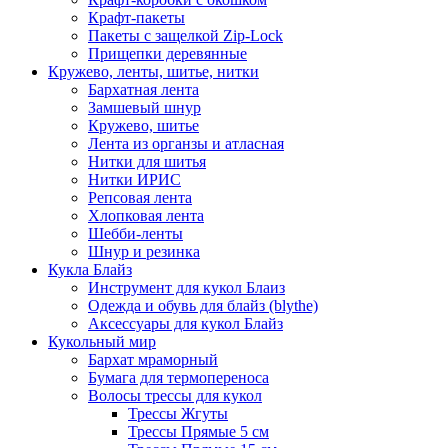
Крафт-пакеты
Пакеты с защелкой Zip-Lock
Прищепки деревянные
Кружево, ленты, шитье, нитки
Бархатная лента
Замшевый шнур
Кружево, шитье
Лента из органзы и атласная
Нитки для шитья
Нитки ИРИС
Репсовая лента
Хлопковая лента
Шебби-ленты
Шнур и резинка
Кукла Блайз
Инструмент для кукол Блаиз
Одежда и обувь для блайз (blythe)
Аксессуары для кукол Блайз
Кукольный мир
Бархат мраморный
Бумага для термопереноса
Волосы трессы для кукол
Трессы Жгуты
Трессы Прямые 5 см