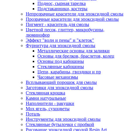
Поднос, сырная тарелка
Подстаканники, костеры
Непрозрачные красители для эпоксидной смолы
Прозрачные красители для эпоксидной смолы
Пигмент - краситель для смолы
Цветной песок, глиттер, микробусины,
люминофор
Эффект "волн и пены" и "клеток"
Фурнитура для эпоксидной смолы
Металлические основы для заливки
Основы для брелков, браслетов, колец
Основы под кабошоны
Стеклянные кабошоны
Цепи, карабины, гвоздики и пр
Часовые механизмы
Всплывающий порошок для смолы
Заготовки для эпоксидной смолы
Стеклянная крошка
Камни натуральные
Наполнители - ракушки
Мох ягель, сухоцветы
Поталь
Инструменты для эпоксидной смолы
Стеклянные бутылочки с пробкой
Рисование эпоксидной смолой Resin Art