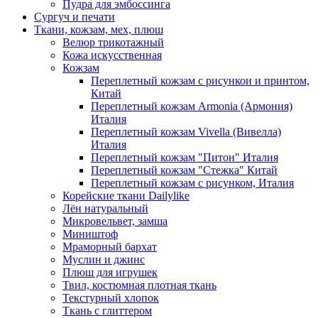
Пудра для эмбоссинга
Сургуч и печати
Ткани, кожзам, мех, плюш
Велюр трикотажный
Кожа искусственная
Кожзам
Переплетный кожзам с рисункои и принтом,
Китай
Переплетный кожзам Armonia (Армония)
Италия
Переплетный кожзам Vivella (Вивелла)
Италия
Переплетный кожзам "Питон" Италия
Переплетный кожзам "Стежка" Китай
Переплетный кожзам с рисунком, Италия
Корейские ткани Dailylike
Лён натуральный
Микровельвет, замша
Миништоф
Мраморный бархат
Муслин и джинс
Плюш для игрушек
Твил, костюмная плотная ткань
Текстурный хлопок
Ткань с глиттером