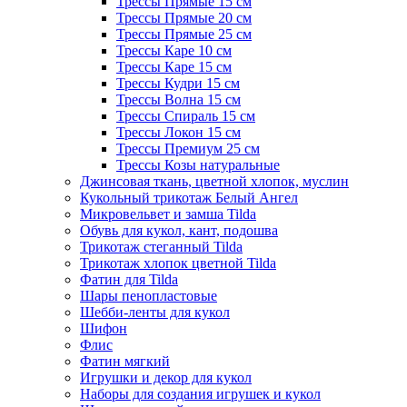
Трессы Прямые 15 см
Трессы Прямые 20 см
Трессы Прямые 25 см
Трессы Каре 10 см
Трессы Каре 15 см
Трессы Кудри 15 см
Трессы Волна 15 см
Трессы Спираль 15 см
Трессы Локон 15 см
Трессы Премиум 25 см
Трессы Козы натуральные
Джинсовая ткань, цветной хлопок, муслин
Кукольный трикотаж Белый Ангел
Микровельвет и замша Tilda
Обувь для кукол, кант, подошва
Трикотаж стеганный Tilda
Трикотаж хлопок цветной Tilda
Фатин для Tilda
Шары пенопластовые
Шебби-ленты для кукол
Шифон
Флис
Фатин мягкий
Игрушки и декор для кукол
Наборы для создания игрушек и кукол