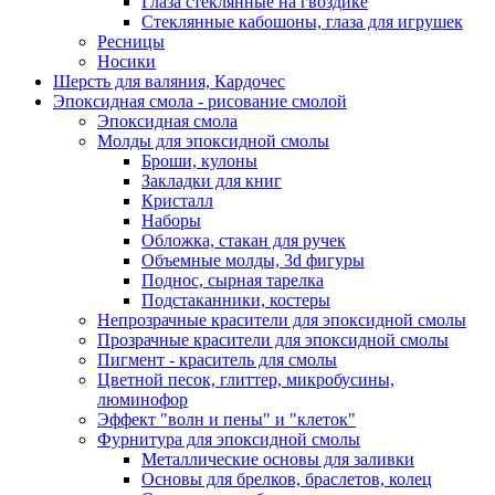
Глаза стеклянные на гвоздике
Стеклянные кабошоны, глаза для игрушек
Ресницы
Носики
Шерсть для валяния, Кардочес
Эпоксидная смола - рисование смолой
Эпоксидная смола
Молды для эпоксидной смолы
Броши, кулоны
Закладки для книг
Кристалл
Наборы
Обложка, стакан для ручек
Объемные молды, 3d фигуры
Поднос, сырная тарелка
Подстаканники, костеры
Непрозрачные красители для эпоксидной смолы
Прозрачные красители для эпоксидной смолы
Пигмент - краситель для смолы
Цветной песок, глиттер, микробусины,
люминофор
Эффект "волн и пены" и "клеток"
Фурнитура для эпоксидной смолы
Металлические основы для заливки
Основы для брелков, браслетов, колец