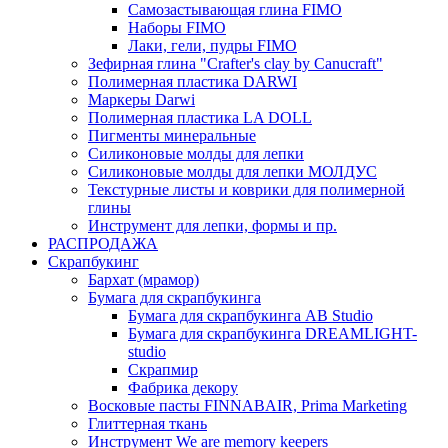
Самозастывающая глина FIMO
Наборы FIMO
Лаки, гели, пудры FIMO
Зефирная глина "Crafter's clay by Canucraft"
Полимерная пластика DARWI
Маркеры Darwi
Полимерная пластика LA DOLL
Пигменты минеральные
Силиконовые молды для лепки
Силиконовые молды для лепки МОЛДУС
Текстурные листы и коврики для полимерной
глины
Инструмент для лепки, формы и пр.
РАСПРОДАЖА
Скрапбукинг
Бархат (мрамор)
Бумага для скрапбукинга
Бумага для скрапбукинга AB Studio
Бумага для скрапбукинга DREAMLIGHT-
studio
Скрапмир
Фабрика декору
Восковые пасты FINNABAIR, Prima Marketing
Глиттерная ткань
Инструмент We are memory keepers