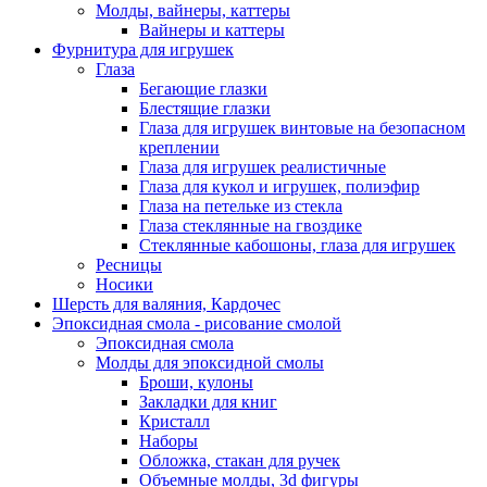
Молды, вайнеры, каттеры
Вайнеры и каттеры
Фурнитура для игрушек
Глаза
Бегающие глазки
Блестящие глазки
Глаза для игрушек винтовые на безопасном
креплении
Глаза для игрушек реалистичные
Глаза для кукол и игрушек, полиэфир
Глаза на петельке из стекла
Глаза стеклянные на гвоздике
Стеклянные кабошоны, глаза для игрушек
Ресницы
Носики
Шерсть для валяния, Кардочес
Эпоксидная смола - рисование смолой
Эпоксидная смола
Молды для эпоксидной смолы
Броши, кулоны
Закладки для книг
Кристалл
Наборы
Обложка, стакан для ручек
Объемные молды, 3d фигуры