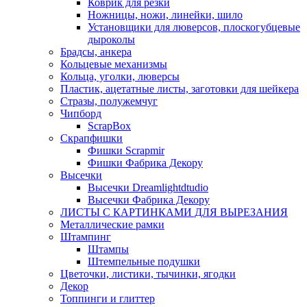
Коврик для резки
Ножницы, ножи, линейки, шило
Установщики для люверсов, плоскогубцевые
дыроколы
Брадсы, анкера
Кольцевые механизмы
Кольца, уголки, люверсы
Пластик, ацетатные листы, заготовки для шейкера
Стразы, полужемчуг
Чипборд
ScrapBox
Скрапфишки
Фишки Scrapmir
Фишки Фабрика Декору
Высечки
Высечки Dreamlightdtudio
Высечки Фабрика Декору
ЛИСТЫ С КАРТИНКАМИ ДЛЯ ВЫРЕЗАНИЯ
Металлические рамки
Штампинг
Штампы
Штемпельные подушки
Цветочки, листики, тычинки, ягодки
Декор
Топпинги и глиттер