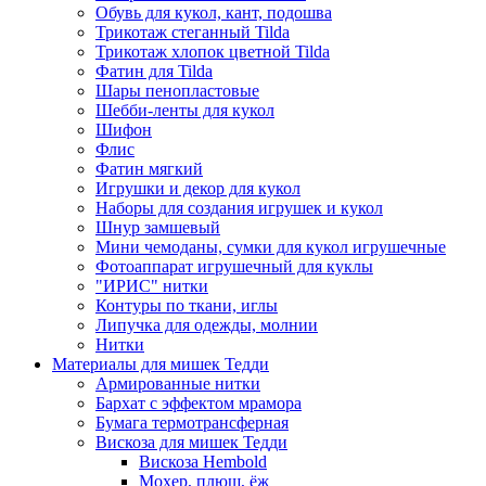
Обувь для кукол, кант, подошва
Трикотаж стеганный Tilda
Трикотаж хлопок цветной Tilda
Фатин для Tilda
Шары пенопластовые
Шебби-ленты для кукол
Шифон
Флис
Фатин мягкий
Игрушки и декор для кукол
Наборы для создания игрушек и кукол
Шнур замшевый
Мини чемоданы, сумки для кукол игрушечные
Фотоаппарат игрушечный для куклы
"ИРИС" нитки
Контуры по ткани, иглы
Липучка для одежды, молнии
Нитки
Материалы для мишек Тедди
Армированные нитки
Бархат с эффектом мрамора
Бумага термотрансферная
Вискоза для мишек Тедди
Вискоза Hembold
Мохер, плюш, ёж