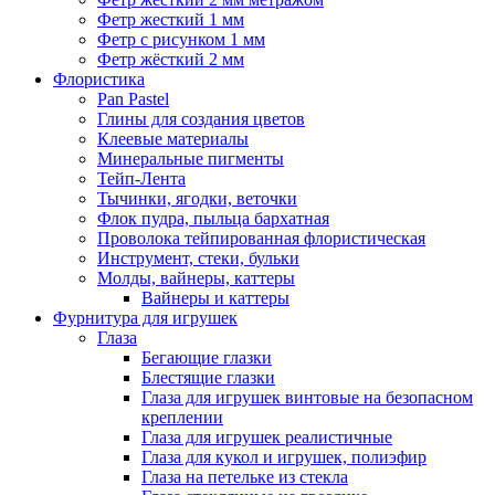
Фетр жесткий 1 мм
Фетр с рисунком 1 мм
Фетр жёсткий 2 мм
Флористика
Pan Pastel
Глины для создания цветов
Клеевые материалы
Минеральные пигменты
Тейп-Лента
Тычинки, ягодки, веточки
Флок пудра, пыльца бархатная
Проволока тейпированная флористическая
Инструмент, стеки, бульки
Молды, вайнеры, каттеры
Вайнеры и каттеры
Фурнитура для игрушек
Глаза
Бегающие глазки
Блестящие глазки
Глаза для игрушек винтовые на безопасном
креплении
Глаза для игрушек реалистичные
Глаза для кукол и игрушек, полиэфир
Глаза на петельке из стекла