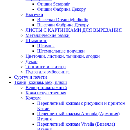
Фишки Scrapmir
Фишки Фабрика Декору
Высечки
Высечки Dreamlightdtudio
Высечки Фабрика Декору
ЛИСТЫ С КАРТИНКАМИ ДЛЯ ВЫРЕЗАНИЯ
Металлические рамки
Штампинг
Штампы
Штемпельные подушки
Цветочки, листики, тычинки, ягодки
Декор
Топпинги и глиттер
Пудра для эмбоссинга
Сургуч и печати
Ткани, кожзам, мех, плюш
Велюр трикотажный
Кожа искусственная
Кожзам
Переплетный кожзам с рисункои и принтом,
Китай
Переплетный кожзам Armonia (Армония)
Италия
Переплетный кожзам Vivella (Вивелла)
Италия