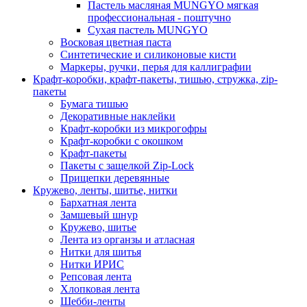
Пастель масляная MUNGYO мягкая
профессиональная - поштучно
Сухая пастель MUNGYO
Восковая цветная паста
Синтетические и силиконовые кисти
Маркеры, ручки, перья для каллиграфии
Крафт-коробки, крафт-пакеты, тишью, стружка, zip-
пакеты
Бумага тишью
Декоративные наклейки
Крафт-коробки из микрогофры
Крафт-коробки с окошком
Крафт-пакеты
Пакеты с защелкой Zip-Lock
Прищепки деревянные
Кружево, ленты, шитье, нитки
Бархатная лента
Замшевый шнур
Кружево, шитье
Лента из органзы и атласная
Нитки для шитья
Нитки ИРИС
Репсовая лента
Хлопковая лента
Шебби-ленты