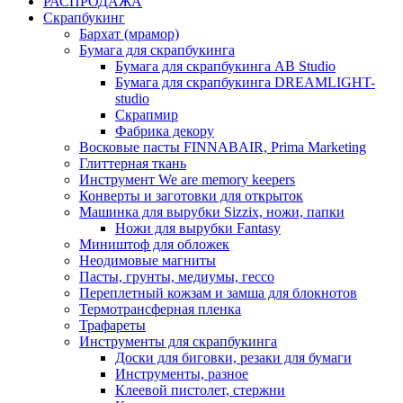
РАСПРОДАЖА
Скрапбукинг
Бархат (мрамор)
Бумага для скрапбукинга
Бумага для скрапбукинга AB Studio
Бумага для скрапбукинга DREAMLIGHT-
studio
Скрапмир
Фабрика декору
Восковые пасты FINNABAIR, Prima Marketing
Глиттерная ткань
Инструмент We are memory keepers
Конверты и заготовки для открыток
Машинка для вырубки Sizzix, ножи, папки
Ножи для вырубки Fantasy
Миништоф для обложек
Неодимовые магниты
Пасты, грунты, медиумы, гессо
Переплетный кожзам и замша для блокнотов
Термотрансферная пленка
Трафареты
Инструменты для скрапбукинга
Доски для биговки, резаки для бумаги
Инструменты, разное
Клеевой пистолет, стержни