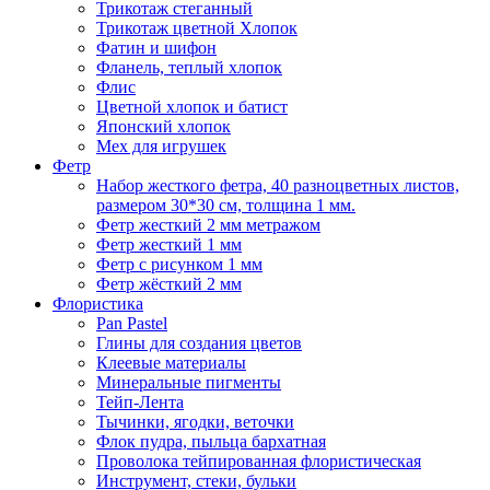
Трикотаж стеганный
Трикотаж цветной Хлопок
Фатин и шифон
Фланель, теплый хлопок
Флис
Цветной хлопок и батист
Японский хлопок
Мех для игрушек
Фетр
Набор жесткого фетра, 40 разноцветных листов,
размером 30*30 см, толщина 1 мм.
Фетр жесткий 2 мм метражом
Фетр жесткий 1 мм
Фетр с рисунком 1 мм
Фетр жёсткий 2 мм
Флористика
Pan Pastel
Глины для создания цветов
Клеевые материалы
Минеральные пигменты
Тейп-Лента
Тычинки, ягодки, веточки
Флок пудра, пыльца бархатная
Проволока тейпированная флористическая
Инструмент, стеки, бульки