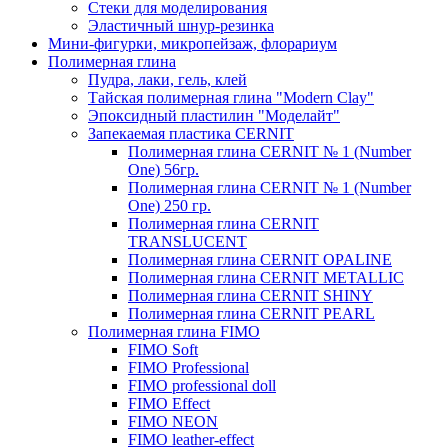
Стеки для моделирования
Эластичный шнур-резинка
Мини-фигурки, микропейзаж, флорариум
Полимерная глина
Пудра, лаки, гель, клей
Тайская полимерная глина "Modern Clay"
Эпоксидный пластилин "Моделайт"
Запекаемая пластика CERNIT
Полимерная глина CERNIT № 1 (Number
One) 56гр.
Полимерная глина CERNIT № 1 (Number
One) 250 гр.
Полимерная глина CERNIT
TRANSLUCENT
Полимерная глина CERNIT OPALINE
Полимерная глина CERNIT METALLIC
Полимерная глина CERNIT SHINY
Полимерная глина CERNIT PEARL
Полимерная глина FIMO
FIMO Soft
FIMO Professional
FIMO professional doll
FIMO Effect
FIMO NEON
FIMO leather-effect