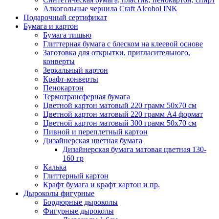
Алкогольные чернила Craft Alcohol INK
Подарочный сертификат
Бумага и картон
Бумага тишью
Глиттерная бумага с блеском на клеевой основе
Заготовка для открытки, пригласительного,
конверты
Зеркальный картон
Крафт-конверты
Пенокартон
Термотрансферная бумага
Цветной картон матовый 220 грамм 50х70 см
Цветной картон матовый 220 грамм A4 формат
Цветной картон матовый 300 грамм 50х70 см
Пивной и переплетный картон
Дизайнерская цветная бумага
Дизайнерская бумага матовая цветная 130-
160 гр
Калька
Глиттерный картон
Крафт бумага и крафт картон и пр.
Дыроколы фигурные
Бордюрные дыроколы
Фигурные дыроколы