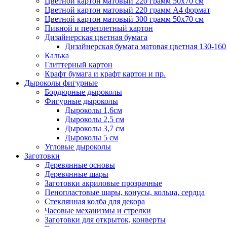
Цветной картон матовый 220 грамм 50х70 см
Цветной картон матовый 220 грамм A4 формат
Цветной картон матовый 300 грамм 50х70 см
Пивной и переплетный картон
Дизайнерская цветная бумага
Дизайнерская бумага матовая цветная 130-160
Калька
Глиттерный картон
Крафт бумага и крафт картон и пр.
Дыроколы фигурные
Бордюрные дыроколы
Фигурные дыроколы
Дыроколы 1,6см
Дыроколы 2,5 см
Дыроколы 3,7 см
Дыроколы 5 см
Угловые дыроколы
Заготовки
Деревянные основы
Деревянные шары
Заготовки акриловые прозрачные
Пенопластовые шары, конусы, кольца, сердца
Стеклянная колба для декора
Часовые механизмы и стрелки
Заготовки для открыток, конверты