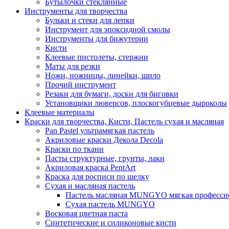
Бутылочки стеклянные
Инструменты для творчества
Бульки и стеки для лепки
Инструмент для эпоксидной смолы
Инструменты для бижутерии
Кисти
Клеевые пистолеты, стержни
Маты для резки
Ножи, ножницы, линейки, шило
Прочий инструмент
Резаки для бумаги, доски для биговки
Установщики люверсов, плоскогубцевые дыроколы
Клеевые материалы
Краски для творчества, Кисти, Пастель сухая и масляная
Pan Pastel ультрамягкая пастель
Акриловые краски Декола Decola
Краски по ткани
Пасты структурные, грунты, лаки
Акриловая краска PentArt
Краска для росписи по шелку
Cухая и масляная пастель
Пастель масляная MUNGYO мягкая профессио
Сухая пастель MUNGYO
Восковая цветная паста
Синтетические и силиконовые кисти