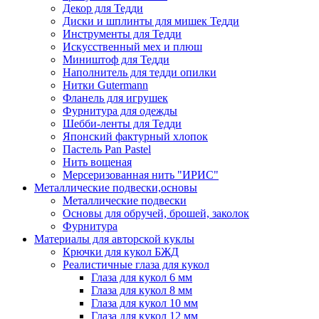
Декор для Тедди
Диски и шплинты для мишек Тедди
Инструменты для Тедди
Искусственный мех и плюш
Миништоф для Тедди
Наполнитель для тедди опилки
Нитки Gutermann
Фланель для игрушек
Фурнитура для одежды
Шебби-ленты для Тедди
Японский фактурный хлопок
Пастель Pan Pastel
Нить вощеная
Мерсеризованная нить "ИРИС"
Металлические подвески,основы
Металлические подвески
Основы для обручей, брошей, заколок
Фурнитура
Материалы для авторской куклы
Крючки для кукол БЖД
Реалистичные глаза для кукол
Глаза для кукол 6 мм
Глаза для кукол 8 мм
Глаза для кукол 10 мм
Глаза для кукол 12 мм