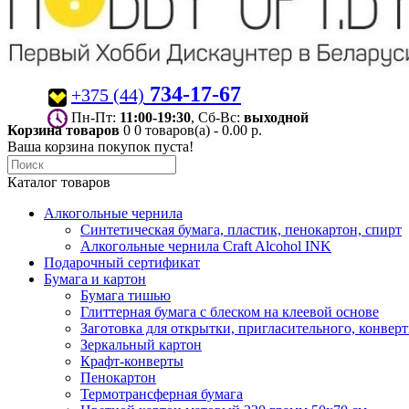
734-17-67
+375 (44)
Пн-Пт:
11:00-19:30
, Сб-Вс:
выходной
Корзина товаров
0
0 товаров(а) - 0.00 р.
Ваша корзина покупок пуста!
Каталог товаров
Алкогольные чернила
Синтетическая бумага, пластик, пенокартон, спирт
Алкогольные чернила Craft Alcohol INK
Подарочный сертификат
Бумага и картон
Бумага тишью
Глиттерная бумага с блеском на клеевой основе
Заготовка для открытки, пригласительного, конвер
Зеркальный картон
Крафт-конверты
Пенокартон
Термотрансферная бумага