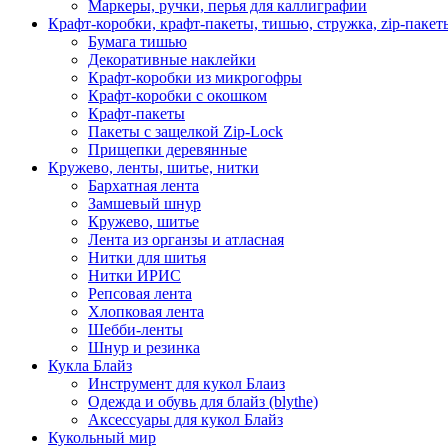
Маркеры, ручки, перья для каллиграфии
Крафт-коробки, крафт-пакеты, тишью, стружка, zip-пакет
Бумага тишью
Декоративные наклейки
Крафт-коробки из микрогофры
Крафт-коробки с окошком
Крафт-пакеты
Пакеты с защелкой Zip-Lock
Прищепки деревянные
Кружево, ленты, шитье, нитки
Бархатная лента
Замшевый шнур
Кружево, шитье
Лента из органзы и атласная
Нитки для шитья
Нитки ИРИС
Репсовая лента
Хлопковая лента
Шебби-ленты
Шнур и резинка
Кукла Блайз
Инструмент для кукол Блаиз
Одежда и обувь для блайз (blythe)
Аксессуары для кукол Блайз
Кукольный мир