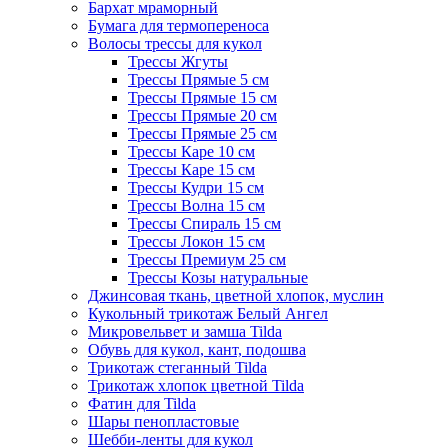
Бархат мраморный
Бумага для термопереноса
Волосы трессы для кукол
Трессы Жгуты
Трессы Прямые 5 см
Трессы Прямые 15 см
Трессы Прямые 20 см
Трессы Прямые 25 см
Трессы Каре 10 см
Трессы Каре 15 см
Трессы Кудри 15 см
Трессы Волна 15 см
Трессы Спираль 15 см
Трессы Локон 15 см
Трессы Премиум 25 см
Трессы Козы натуральные
Джинсовая ткань, цветной хлопок, муслин
Кукольный трикотаж Белый Ангел
Микровельвет и замша Tilda
Обувь для кукол, кант, подошва
Трикотаж стеганный Tilda
Трикотаж хлопок цветной Tilda
Фатин для Tilda
Шары пенопластовые
Шебби-ленты для кукол