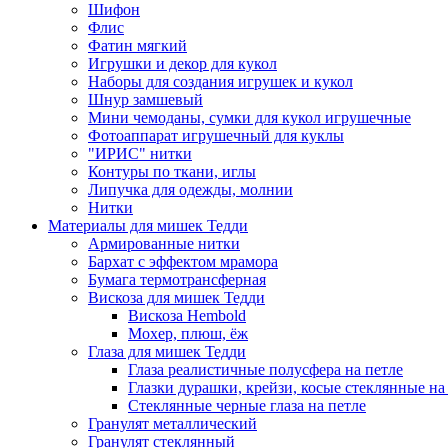
Шифон
Флис
Фатин мягкий
Игрушки и декор для кукол
Наборы для создания игрушек и кукол
Шнур замшевый
Мини чемоданы, сумки для кукол игрушечные
Фотоаппарат игрушечный для куклы
"ИРИС" нитки
Контуры по ткани, иглы
Липучка для одежды, молнии
Нитки
Материалы для мишек Тедди
Армированные нитки
Бархат с эффектом мрамора
Бумага термотрансферная
Вискоза для мишек Тедди
Вискоза Hembold
Мохер, плюш, ёж
Глаза для мишек Тедди
Глаза реалистичные полусфера на петле
Глазки дурашки, крейзи, косые стеклянные на
Стеклянные черные глаза на петле
Гранулят металлический
Гранулят стеклянный