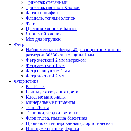
Трикотаж стеганный
Трикотаж цветной Хлопок
Фатин и шифон
Фланель, теплый хлопок
Флис
Цветной хлопок и батист
Японский хлопок
Мех для игрушек
Фетр
Набор жесткого фетра, 40 разноцветных листов,
размером 30*30 см, толщина 1 мм.
Фетр жесткий 2 мм метражом
Фетр жесткий 1 мм
Фетр с рисунком 1 мм
Фетр жёсткий 2 мм
Флористика
Pan Pastel
Глины для создания цветов
Клеевые материалы
Минеральные пигменты
Тейп-Лента
Тычинки, ягодки, веточки
Флок пудра, пыльца бархатная
Проволока тейпированная флористическая
Инструмент, стеки, бульки