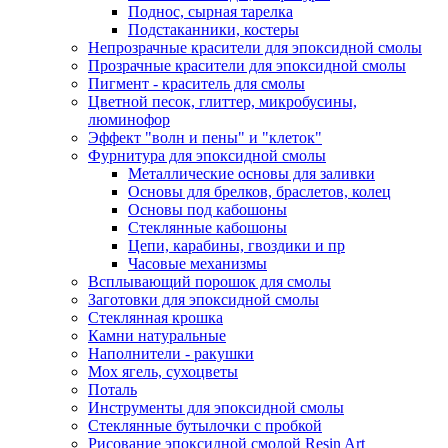
Поднос, сырная тарелка
Подстаканники, костеры
Непрозрачные красители для эпоксидной смолы
Прозрачные красители для эпоксидной смолы
Пигмент - краситель для смолы
Цветной песок, глиттер, микробусины,
люминофор
Эффект "волн и пены" и "клеток"
Фурнитура для эпоксидной смолы
Металлические основы для заливки
Основы для брелков, браслетов, колец
Основы под кабошоны
Стеклянные кабошоны
Цепи, карабины, гвоздики и пр
Часовые механизмы
Всплывающий порошок для смолы
Заготовки для эпоксидной смолы
Стеклянная крошка
Камни натуральные
Наполнители - ракушки
Мох ягель, сухоцветы
Поталь
Инструменты для эпоксидной смолы
Стеклянные бутылочки с пробкой
Рисование эпоксидной смолой Resin Art