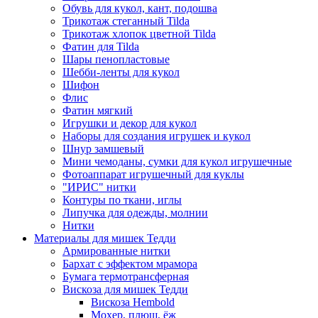
Обувь для кукол, кант, подошва
Трикотаж стеганный Tilda
Трикотаж хлопок цветной Tilda
Фатин для Tilda
Шары пенопластовые
Шебби-ленты для кукол
Шифон
Флис
Фатин мягкий
Игрушки и декор для кукол
Наборы для создания игрушек и кукол
Шнур замшевый
Мини чемоданы, сумки для кукол игрушечные
Фотоаппарат игрушечный для куклы
"ИРИС" нитки
Контуры по ткани, иглы
Липучка для одежды, молнии
Нитки
Материалы для мишек Тедди
Армированные нитки
Бархат с эффектом мрамора
Бумага термотрансферная
Вискоза для мишек Тедди
Вискоза Hembold
Мохер, плюш, ёж