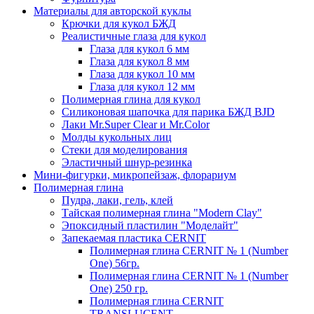
Материалы для авторской куклы
Крючки для кукол БЖД
Реалистичные глаза для кукол
Глаза для кукол 6 мм
Глаза для кукол 8 мм
Глаза для кукол 10 мм
Глаза для кукол 12 мм
Полимерная глина для кукол
Силиконовая шапочка для парика БЖД BJD
Лаки Mr.Super Clear и Mr.Color
Молды кукольных лиц
Стеки для моделирования
Эластичный шнур-резинка
Мини-фигурки, микропейзаж, флорариум
Полимерная глина
Пудра, лаки, гель, клей
Тайская полимерная глина "Modern Clay"
Эпоксидный пластилин "Моделайт"
Запекаемая пластика CERNIT
Полимерная глина CERNIT № 1 (Number
One) 56гр.
Полимерная глина CERNIT № 1 (Number
One) 250 гр.
Полимерная глина CERNIT
TRANSLUCENT