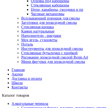
Основы под кабошоны
Стеклянные кабошоны
Цепи, карабины, гвоздики и пр
Часовые механизмы
Всплывающий порошок для смолы
Заготовки для эпоксидной смолы
Стеклянная крошка
Камни натуральные
Наполнители - ракушки
Мох ягель, сухоцветы
Поталь
Инструменты для эпоксидной смолы
Стеклянные бутылочки с пробкой
Рисование эпоксидной смолой Resin Art
Мини фигурки для эпоксидной смолы
Главная
Акции
Доставка и оплата
Школа
Контакты
Каталог товаров
Алкогольные чернила
Синтетическая бумага, пластик, пенокартон, спирт