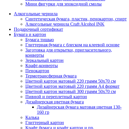
Мини фигурки для эпоксидной смолы
Алкогольные чернила
Синтетическая бумага, пластик, пенокартон, спирт
Алкогольные чернила Craft Alcohol INK
Подарочный сертификат
Бумага и картон
Бумага тишью
Глиттерная бумага с блеском на клеевой основе
Заготовка для открытки, пригласительного,
конверты
Зеркальный картон
Крафт-конверты
Пенокартон
Термотрансферная бумага
Цветной картон матовый 220 грамм 50х70 см
Цветной картон матовый 220 грамм A4 формат
Цветной картон матовый 300 грамм 50х70 см
Пивной и переплетный картон
Дизайнерская цветная бумага
Дизайнерская бумага матовая цветная 130-
160 гр
Калька
Глиттерный картон
Крафт бумага и крафт картон и пр.