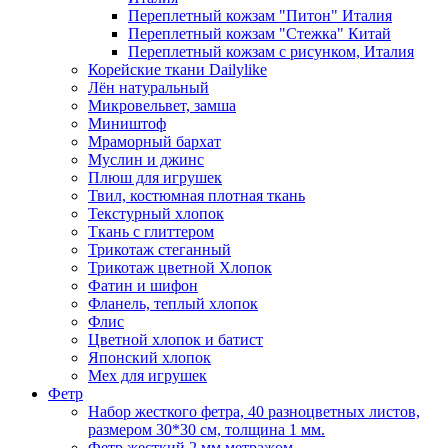
Переплетный кожзам "Питон" Италия
Переплетный кожзам "Стежка" Китай
Переплетный кожзам с рисунком, Италия
Корейские ткани Dailylike
Лён натуральный
Микровельвет, замша
Миништоф
Мраморный бархат
Муслин и джинс
Плюш для игрушек
Твил, костюмная плотная ткань
Текстурный хлопок
Ткань с глиттером
Трикотаж стеганный
Трикотаж цветной Хлопок
Фатин и шифон
Фланель, теплый хлопок
Флис
Цветной хлопок и батист
Японский хлопок
Мех для игрушек
Фетр
Набор жесткого фетра, 40 разноцветных листов,
размером 30*30 см, толщина 1 мм.
Фетр жесткий 2 мм метражом