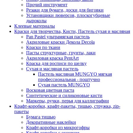
Прочий инструмент
Резаки для бумаги, доски для биговки
Установщики люверсов, плоскогубцевые
дыроколы
Клеевые материалы
Краски для творчества, Кисти, Пастель сухая и масляная
Pan Pastel ультрамягкая пастель
Акриловые краски Декола Decola
Краски по ткани
Пасты структурные, грунты, лаки
Акриловая краска PentArt
Краска для росписи по шелку
Cухая и масляная пастель
Пастель масляная MUNGYO мягкая
профессиональная - поштучно
Сухая пастель MUNGYO
Восковая цветная паста
Синтетические и силиконовые кисти
Маркеры, ручки, перья для каллиграфии
Крафт-коробки, крафт-пакеты, тишью, стружка, zip-
пакеты
Бумага тишью
Декоративные наклейки
Крафт-коробки из микрогофры
Крафт-коробки с окошком