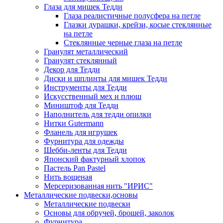
Глаза для мишек Тедди
Глаза реалистичные полусфера на петле
Глазки дурашки, крейзи, косые стеклянные
на петле
Стеклянные черные глаза на петле
Гранулят металлический
Гранулят стеклянный
Декор для Тедди
Диски и шплинты для мишек Тедди
Инструменты для Тедди
Искусственный мех и плюш
Миништоф для Тедди
Наполнитель для тедди опилки
Нитки Gutermann
Фланель для игрушек
Фурнитура для одежды
Шебби-ленты для Тедди
Японский фактурный хлопок
Пастель Pan Pastel
Нить вощеная
Мерсеризованная нить "ИРИС"
Металлические подвески,основы
Металлические подвески
Основы для обручей, брошей, заколок
Фурнитура