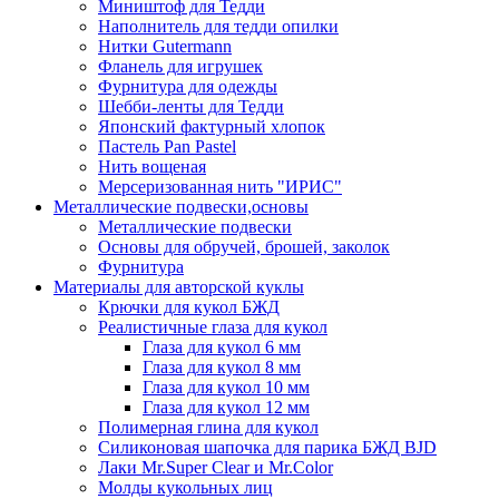
Миништоф для Тедди
Наполнитель для тедди опилки
Нитки Gutermann
Фланель для игрушек
Фурнитура для одежды
Шебби-ленты для Тедди
Японский фактурный хлопок
Пастель Pan Pastel
Нить вощеная
Мерсеризованная нить "ИРИС"
Металлические подвески,основы
Металлические подвески
Основы для обручей, брошей, заколок
Фурнитура
Материалы для авторской куклы
Крючки для кукол БЖД
Реалистичные глаза для кукол
Глаза для кукол 6 мм
Глаза для кукол 8 мм
Глаза для кукол 10 мм
Глаза для кукол 12 мм
Полимерная глина для кукол
Силиконовая шапочка для парика БЖД BJD
Лаки Mr.Super Clear и Mr.Color
Молды кукольных лиц