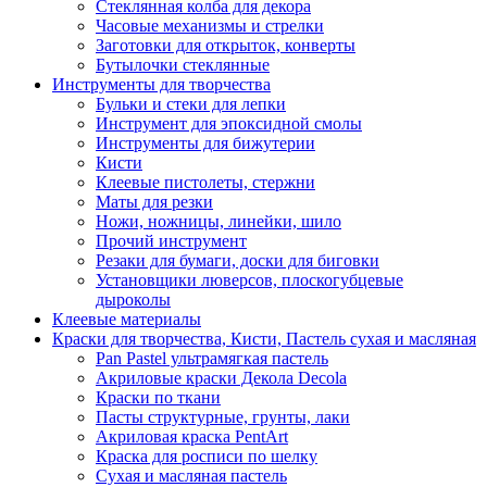
Стеклянная колба для декора
Часовые механизмы и стрелки
Заготовки для открыток, конверты
Бутылочки стеклянные
Инструменты для творчества
Бульки и стеки для лепки
Инструмент для эпоксидной смолы
Инструменты для бижутерии
Кисти
Клеевые пистолеты, стержни
Маты для резки
Ножи, ножницы, линейки, шило
Прочий инструмент
Резаки для бумаги, доски для биговки
Установщики люверсов, плоскогубцевые
дыроколы
Клеевые материалы
Краски для творчества, Кисти, Пастель сухая и масляная
Pan Pastel ультрамягкая пастель
Акриловые краски Декола Decola
Краски по ткани
Пасты структурные, грунты, лаки
Акриловая краска PentArt
Краска для росписи по шелку
Cухая и масляная пастель