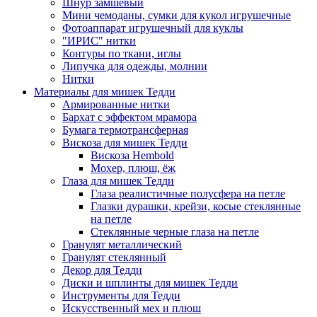
Шнур замшевый
Мини чемоданы, сумки для кукол игрушечные
Фотоаппарат игрушечный для куклы
"ИРИС" нитки
Контуры по ткани, иглы
Липучка для одежды, молнии
Нитки
Материалы для мишек Тедди
Армированные нитки
Бархат с эффектом мрамора
Бумага термотрансферная
Вискоза для мишек Тедди
Вискоза Hembold
Мохер, плюш, ёж
Глаза для мишек Тедди
Глаза реалистичные полусфера на петле
Глазки дурашки, крейзи, косые стеклянные
на петле
Стеклянные черные глаза на петле
Гранулят металлический
Гранулят стеклянный
Декор для Тедди
Диски и шплинты для мишек Тедди
Инструменты для Тедди
Искусственный мех и плюш