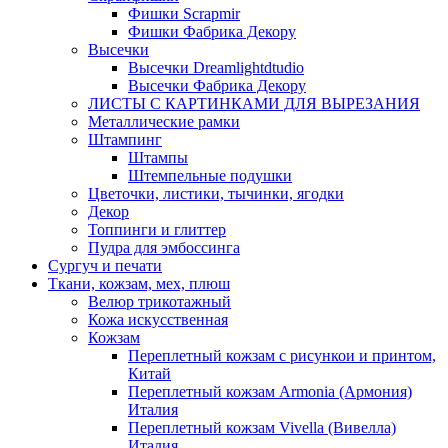
Фишки Scrapmir
Фишки Фабрика Декору
Высечки
Высечки Dreamlightdtudio
Высечки Фабрика Декору
ЛИСТЫ С КАРТИНКАМИ ДЛЯ ВЫРЕЗАНИЯ
Металлические рамки
Штампинг
Штампы
Штемпельные подушки
Цветочки, листики, тычинки, ягодки
Декор
Топпинги и глиттер
Пудра для эмбоссинга
Сургуч и печати
Ткани, кожзам, мех, плюш
Велюр трикотажный
Кожа искусственная
Кожзам
Переплетный кожзам с рисункои и принтом,
Китай
Переплетный кожзам Armonia (Армония)
Италия
Переплетный кожзам Vivella (Вивелла)
Италия