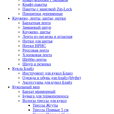
Крафт-пакеты
Пакеты с защелкой Zip-Lock
Прищепки деревянные
Кружево, ленты, шитье, нитки
Бархатная лента
Замшевый шнур
Кружево, шитье
Лента из органзы и атласная
Нитки для шитья
Нитки ИРИС
Репсовая лента
Хлопковая лента
Шебби-ленты
Шнур и резинка
Кукла Блайз
Инструмент для кукол Блаиз
Одежда и обувь для блайз (blythe)
Аксессуары для кукол Блайз
Кукольный мир
Бархат мраморный
Бумага для термопереноса
Волосы трессы для кукол
Трессы Жгуты
Трессы Прямые 5 см