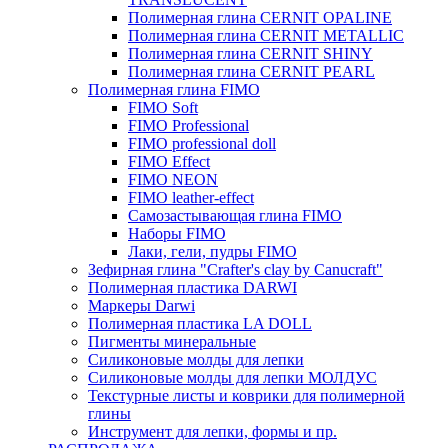
Полимерная глина CERNIT OPALINE
Полимерная глина CERNIT METALLIC
Полимерная глина CERNIT SHINY
Полимерная глина CERNIT PEARL
Полимерная глина FIMO
FIMO Soft
FIMO Professional
FIMO professional doll
FIMO Effect
FIMO NEON
FIMO leather-effect
Самозастывающая глина FIMO
Наборы FIMO
Лаки, гели, пудры FIMO
Зефирная глина "Crafter's clay by Canucraft"
Полимерная пластика DARWI
Маркеры Darwi
Полимерная пластика LA DOLL
Пигменты минеральные
Силиконовые молды для лепки
Силиконовые молды для лепки МОЛДУС
Текстурные листы и коврики для полимерной
глины
Инструмент для лепки, формы и пр.