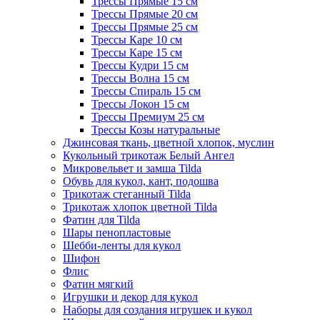
Трессы Прямые 15 см
Трессы Прямые 20 см
Трессы Прямые 25 см
Трессы Каре 10 см
Трессы Каре 15 см
Трессы Кудри 15 см
Трессы Волна 15 см
Трессы Спираль 15 см
Трессы Локон 15 см
Трессы Премиум 25 см
Трессы Козы натуральные
Джинсовая ткань, цветной хлопок, муслин
Кукольный трикотаж Белый Ангел
Микровельвет и замша Tilda
Обувь для кукол, кант, подошва
Трикотаж стеганный Tilda
Трикотаж хлопок цветной Tilda
Фатин для Tilda
Шары пенопластовые
Шебби-ленты для кукол
Шифон
Флис
Фатин мягкий
Игрушки и декор для кукол
Наборы для создания игрушек и кукол