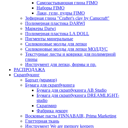
Самозастывающая глина FIMO
Наборы FIMO
Лаки, гели, пудры FIMO
Зефирная глина "Crafter's clay by Canucraft"
Полимерная пластика DARWI
Маркеры Darwi
Полимерная пластика LA DOLL
Пигменты минеральные
Силиконовые молды для лепки
Силиконовые молды для лепки МОЛДУС
Текстурные листы и коврики для полимерной
глины
Инструмент для лепки, формы и пр.
РАСПРОДАЖА
Скрапбукинг
Бархат (мрамор)
Бумага для скрапбукинга
Бумага для скрапбукинга AB Studio
Бумага для скрапбукинга DREAMLIGHT-
studio
Скрапмир
Фабрика декору
Восковые пасты FINNABAIR, Prima Marketing
Глиттерная ткань
Инструмент We are memory keepers