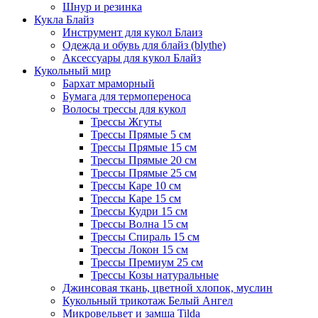
Шнур и резинка
Кукла Блайз
Инструмент для кукол Блаиз
Одежда и обувь для блайз (blythe)
Аксессуары для кукол Блайз
Кукольный мир
Бархат мраморный
Бумага для термопереноса
Волосы трессы для кукол
Трессы Жгуты
Трессы Прямые 5 см
Трессы Прямые 15 см
Трессы Прямые 20 см
Трессы Прямые 25 см
Трессы Каре 10 см
Трессы Каре 15 см
Трессы Кудри 15 см
Трессы Волна 15 см
Трессы Спираль 15 см
Трессы Локон 15 см
Трессы Премиум 25 см
Трессы Козы натуральные
Джинсовая ткань, цветной хлопок, муслин
Кукольный трикотаж Белый Ангел
Микровельвет и замша Tilda