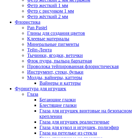
Фетр жесткий 1 мм
Фетр с рисунком 1 мм
Фетр жёсткий 2 мм
Флористика
Pan Pastel
Глины для создания цветов
Клеевые материалы
Минеральные пигменты
Тейп-Лента
Тычинки, ягодки, веточки
Флок пудра, пыльца бархатная
Проволока тейпированная флористическая
Инструмент, стеки, бульки
Молды, вайнеры, каттеры
Вайнеры и каттеры
Фурнитура для игрушек
Глаза
Бегающие глазки
Блестящие глазки
Глаза для игрушек винтовые на безопасном
креплении
Глаза для игрушек реалистичные
Глаза для кукол и игрушек, полиэфир
Глаза на петельке из стекла