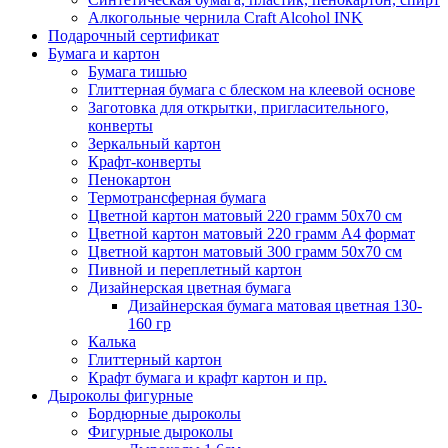
Алкогольные чернила Craft Alcohol INK
Подарочный сертификат
Бумага и картон
Бумага тишью
Глиттерная бумага с блеском на клеевой основе
Заготовка для открытки, пригласительного,
конверты
Зеркальный картон
Крафт-конверты
Пенокартон
Термотрансферная бумага
Цветной картон матовый 220 грамм 50х70 см
Цветной картон матовый 220 грамм A4 формат
Цветной картон матовый 300 грамм 50х70 см
Пивной и переплетный картон
Дизайнерская цветная бумага
Дизайнерская бумага матовая цветная 130-
160 гр
Калька
Глиттерный картон
Крафт бумага и крафт картон и пр.
Дыроколы фигурные
Бордюрные дыроколы
Фигурные дыроколы