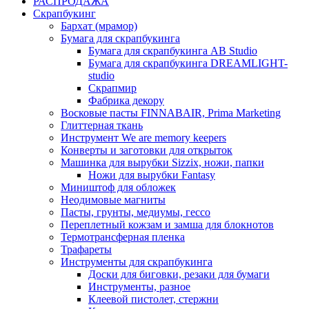
РАСПРОДАЖА
Скрапбукинг
Бархат (мрамор)
Бумага для скрапбукинга
Бумага для скрапбукинга AB Studio
Бумага для скрапбукинга DREAMLIGHT-
studio
Скрапмир
Фабрика декору
Восковые пасты FINNABAIR, Prima Marketing
Глиттерная ткань
Инструмент We are memory keepers
Конверты и заготовки для открыток
Машинка для вырубки Sizzix, ножи, папки
Ножи для вырубки Fantasy
Миништоф для обложек
Неодимовые магниты
Пасты, грунты, медиумы, гессо
Переплетный кожзам и замша для блокнотов
Термотрансферная пленка
Трафареты
Инструменты для скрапбукинга
Доски для биговки, резаки для бумаги
Инструменты, разное
Клеевой пистолет, стержни