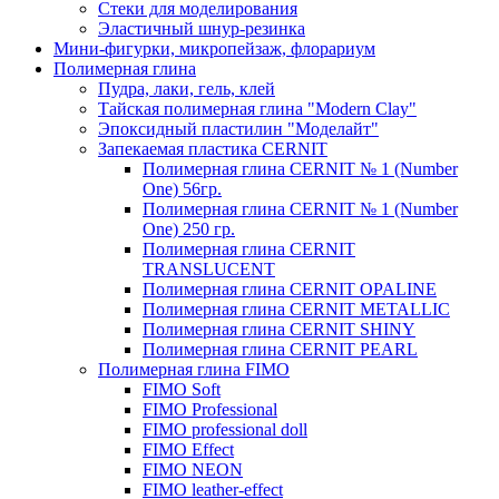
Стеки для моделирования
Эластичный шнур-резинка
Мини-фигурки, микропейзаж, флорариум
Полимерная глина
Пудра, лаки, гель, клей
Тайская полимерная глина "Modern Clay"
Эпоксидный пластилин "Моделайт"
Запекаемая пластика CERNIT
Полимерная глина CERNIT № 1 (Number
One) 56гр.
Полимерная глина CERNIT № 1 (Number
One) 250 гр.
Полимерная глина CERNIT
TRANSLUCENT
Полимерная глина CERNIT OPALINE
Полимерная глина CERNIT METALLIC
Полимерная глина CERNIT SHINY
Полимерная глина CERNIT PEARL
Полимерная глина FIMO
FIMO Soft
FIMO Professional
FIMO professional doll
FIMO Effect
FIMO NEON
FIMO leather-effect