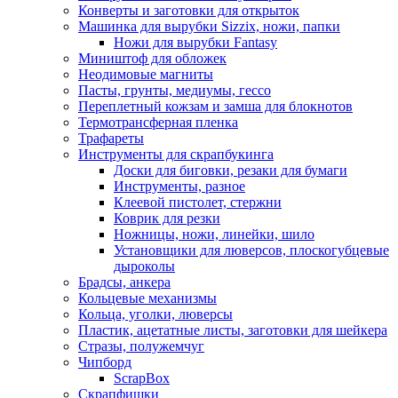
Конверты и заготовки для открыток
Машинка для вырубки Sizzix, ножи, папки
Ножи для вырубки Fantasy
Миништоф для обложек
Неодимовые магниты
Пасты, грунты, медиумы, гессо
Переплетный кожзам и замша для блокнотов
Термотрансферная пленка
Трафареты
Инструменты для скрапбукинга
Доски для биговки, резаки для бумаги
Инструменты, разное
Клеевой пистолет, стержни
Коврик для резки
Ножницы, ножи, линейки, шило
Установщики для люверсов, плоскогубцевые
дыроколы
Брадсы, анкера
Кольцевые механизмы
Кольца, уголки, люверсы
Пластик, ацетатные листы, заготовки для шейкера
Стразы, полужемчуг
Чипборд
ScrapBox
Скрапфишки