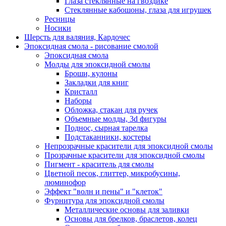
Глаза стеклянные на гвоздике
Стеклянные кабошоны, глаза для игрушек
Ресницы
Носики
Шерсть для валяния, Кардочес
Эпоксидная смола - рисование смолой
Эпоксидная смола
Молды для эпоксидной смолы
Броши, кулоны
Закладки для книг
Кристалл
Наборы
Обложка, стакан для ручек
Объемные молды, 3d фигуры
Поднос, сырная тарелка
Подстаканники, костеры
Непрозрачные красители для эпоксидной смолы
Прозрачные красители для эпоксидной смолы
Пигмент - краситель для смолы
Цветной песок, глиттер, микробусины,
люминофор
Эффект "волн и пены" и "клеток"
Фурнитура для эпоксидной смолы
Металлические основы для заливки
Основы для брелков, браслетов, колец