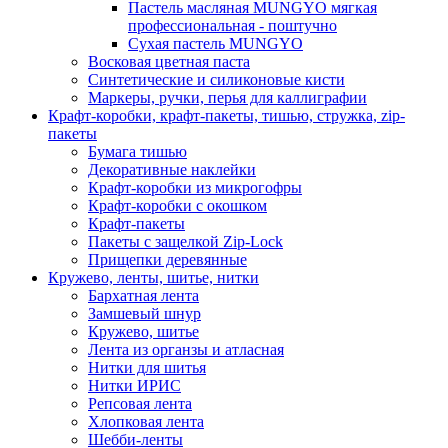
Пастель масляная MUNGYO мягкая
профессиональная - поштучно
Сухая пастель MUNGYO
Восковая цветная паста
Синтетические и силиконовые кисти
Маркеры, ручки, перья для каллиграфии
Крафт-коробки, крафт-пакеты, тишью, стружка, zip-
пакеты
Бумага тишью
Декоративные наклейки
Крафт-коробки из микрогофры
Крафт-коробки с окошком
Крафт-пакеты
Пакеты с защелкой Zip-Lock
Прищепки деревянные
Кружево, ленты, шитье, нитки
Бархатная лента
Замшевый шнур
Кружево, шитье
Лента из органзы и атласная
Нитки для шитья
Нитки ИРИС
Репсовая лента
Хлопковая лента
Шебби-ленты