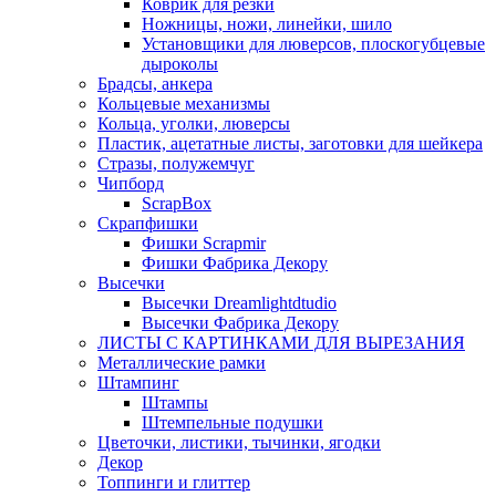
Коврик для резки
Ножницы, ножи, линейки, шило
Установщики для люверсов, плоскогубцевые
дыроколы
Брадсы, анкера
Кольцевые механизмы
Кольца, уголки, люверсы
Пластик, ацетатные листы, заготовки для шейкера
Стразы, полужемчуг
Чипборд
ScrapBox
Скрапфишки
Фишки Scrapmir
Фишки Фабрика Декору
Высечки
Высечки Dreamlightdtudio
Высечки Фабрика Декору
ЛИСТЫ С КАРТИНКАМИ ДЛЯ ВЫРЕЗАНИЯ
Металлические рамки
Штампинг
Штампы
Штемпельные подушки
Цветочки, листики, тычинки, ягодки
Декор
Топпинги и глиттер