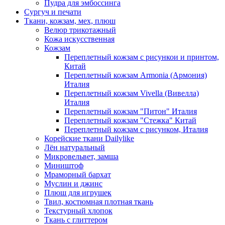
Пудра для эмбоссинга
Сургуч и печати
Ткани, кожзам, мех, плюш
Велюр трикотажный
Кожа искусственная
Кожзам
Переплетный кожзам с рисункои и принтом,
Китай
Переплетный кожзам Armonia (Армония)
Италия
Переплетный кожзам Vivella (Вивелла)
Италия
Переплетный кожзам "Питон" Италия
Переплетный кожзам "Стежка" Китай
Переплетный кожзам с рисунком, Италия
Корейские ткани Dailylike
Лён натуральный
Микровельвет, замша
Миништоф
Мраморный бархат
Муслин и джинс
Плюш для игрушек
Твил, костюмная плотная ткань
Текстурный хлопок
Ткань с глиттером