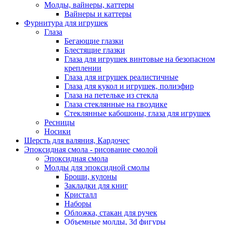
Молды, вайнеры, каттеры
Вайнеры и каттеры
Фурнитура для игрушек
Глаза
Бегающие глазки
Блестящие глазки
Глаза для игрушек винтовые на безопасном
креплении
Глаза для игрушек реалистичные
Глаза для кукол и игрушек, полиэфир
Глаза на петельке из стекла
Глаза стеклянные на гвоздике
Стеклянные кабошоны, глаза для игрушек
Ресницы
Носики
Шерсть для валяния, Кардочес
Эпоксидная смола - рисование смолой
Эпоксидная смола
Молды для эпоксидной смолы
Броши, кулоны
Закладки для книг
Кристалл
Наборы
Обложка, стакан для ручек
Объемные молды, 3d фигуры