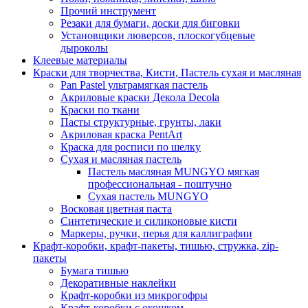
Прочий инструмент
Резаки для бумаги, доски для биговки
Установщики люверсов, плоскогубцевые
дыроколы
Клеевые материалы
Краски для творчества, Кисти, Пастель сухая и масляная
Pan Pastel ультрамягкая пастель
Акриловые краски Декола Decola
Краски по ткани
Пасты структурные, грунты, лаки
Акриловая краска PentArt
Краска для росписи по шелку
Cухая и масляная пастель
Пастель масляная MUNGYO мягкая
профессиональная - поштучно
Сухая пастель MUNGYO
Восковая цветная паста
Синтетические и силиконовые кисти
Маркеры, ручки, перья для каллиграфии
Крафт-коробки, крафт-пакеты, тишью, стружка, zip-
пакеты
Бумага тишью
Декоративные наклейки
Крафт-коробки из микрогофры
Крафт-коробки с окошком