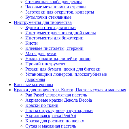
Стеклянная колба для декора
Часовые механизмы и стрелки
Заготовки для открыток, конверты
Бутылочки стеклянные
Инструменты для творчества
Бульки и стеки для лепки
Инструмент для эпоксидной смолы
Инструменты для бижутерии
Кисти
Клеевые пистолеты, стержни
Маты для резки
Ножи, ножницы, линейки, шило
Прочий инструмент
Резаки для бумаги, доски для биговки
Установщики люверсов, плоскогубцевые
дыроколы
Клеевые материалы
Краски для творчества, Кисти, Пастель сухая и масляная
Pan Pastel ультрамягкая пастель
Акриловые краски Декола Decola
Краски по ткани
Пасты структурные, грунты, лаки
Акриловая краска PentArt
Краска для росписи по шелку
Cухая и масляная пастель