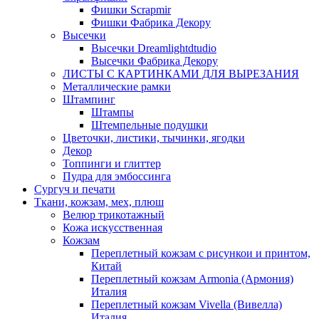
Фишки Scrapmir
Фишки Фабрика Декору
Высечки
Высечки Dreamlightdtudio
Высечки Фабрика Декору
ЛИСТЫ С КАРТИНКАМИ ДЛЯ ВЫРЕЗАНИЯ
Металлические рамки
Штампинг
Штампы
Штемпельные подушки
Цветочки, листики, тычинки, ягодки
Декор
Топпинги и глиттер
Пудра для эмбоссинга
Сургуч и печати
Ткани, кожзам, мех, плюш
Велюр трикотажный
Кожа искусственная
Кожзам
Переплетный кожзам с рисункои и принтом,
Китай
Переплетный кожзам Armonia (Армония)
Италия
Переплетный кожзам Vivella (Вивелла)
Италия