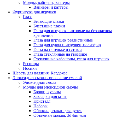
Молды, вайнеры, каттеры
Вайнеры и каттеры
Фурнитура для игрушек
Глаза
Бегающие глазки
Блестящие глазки
Глаза для игрушек винтовые на безопасном
креплении
Глаза для игрушек реалистичные
Глаза для кукол и игрушек, полиэфир
Глаза на петельке из стекла
Глаза стеклянные на гвоздике
Стеклянные кабошоны, глаза для игрушек
Ресницы
Носики
Шерсть для валяния, Кардочес
Эпоксидная смола - рисование смолой
Эпоксидная смола
Молды для эпоксидной смолы
Броши, кулоны
Закладки для книг
Кристалл
Наборы
Обложка, стакан для ручек
Объемные молды, 3d фигуры