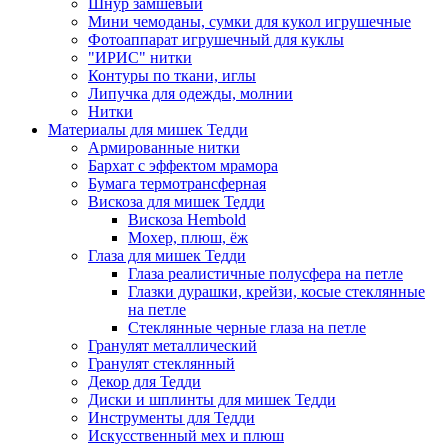
Шнур замшевый
Мини чемоданы, сумки для кукол игрушечные
Фотоаппарат игрушечный для куклы
"ИРИС" нитки
Контуры по ткани, иглы
Липучка для одежды, молнии
Нитки
Материалы для мишек Тедди
Армированные нитки
Бархат с эффектом мрамора
Бумага термотрансферная
Вискоза для мишек Тедди
Вискоза Hembold
Мохер, плюш, ёж
Глаза для мишек Тедди
Глаза реалистичные полусфера на петле
Глазки дурашки, крейзи, косые стеклянные
на петле
Стеклянные черные глаза на петле
Гранулят металлический
Гранулят стеклянный
Декор для Тедди
Диски и шплинты для мишек Тедди
Инструменты для Тедди
Искусственный мех и плюш