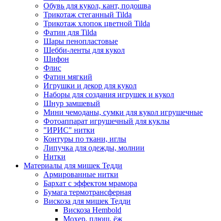
Обувь для кукол, кант, подошва
Трикотаж стеганный Tilda
Трикотаж хлопок цветной Tilda
Фатин для Tilda
Шары пенопластовые
Шебби-ленты для кукол
Шифон
Флис
Фатин мягкий
Игрушки и декор для кукол
Наборы для создания игрушек и кукол
Шнур замшевый
Мини чемоданы, сумки для кукол игрушечные
Фотоаппарат игрушечный для куклы
"ИРИС" нитки
Контуры по ткани, иглы
Липучка для одежды, молнии
Нитки
Материалы для мишек Тедди
Армированные нитки
Бархат с эффектом мрамора
Бумага термотрансферная
Вискоза для мишек Тедди
Вискоза Hembold
Мохер, плюш, ёж