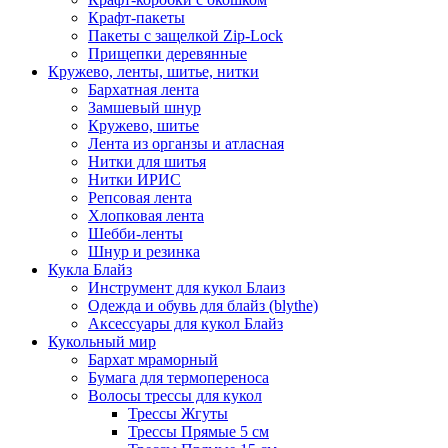
Крафт-пакеты
Пакеты с защелкой Zip-Lock
Прищепки деревянные
Кружево, ленты, шитье, нитки
Бархатная лента
Замшевый шнур
Кружево, шитье
Лента из органзы и атласная
Нитки для шитья
Нитки ИРИС
Репсовая лента
Хлопковая лента
Шебби-ленты
Шнур и резинка
Кукла Блайз
Инструмент для кукол Блаиз
Одежда и обувь для блайз (blythe)
Аксессуары для кукол Блайз
Кукольный мир
Бархат мраморный
Бумага для термопереноса
Волосы трессы для кукол
Трессы Жгуты
Трессы Прямые 5 см