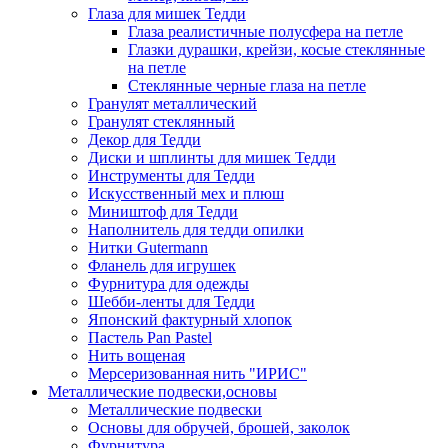
Глаза для мишек Тедди
Глаза реалистичные полусфера на петле
Глазки дурашки, крейзи, косые стеклянные
на петле
Стеклянные черные глаза на петле
Гранулят металлический
Гранулят стеклянный
Декор для Тедди
Диски и шплинты для мишек Тедди
Инструменты для Тедди
Искусственный мех и плюш
Миништоф для Тедди
Наполнитель для тедди опилки
Нитки Gutermann
Фланель для игрушек
Фурнитура для одежды
Шебби-ленты для Тедди
Японский фактурный хлопок
Пастель Pan Pastel
Нить вощеная
Мерсеризованная нить "ИРИС"
Металлические подвески,основы
Металлические подвески
Основы для обручей, брошей, заколок
Фурнитура