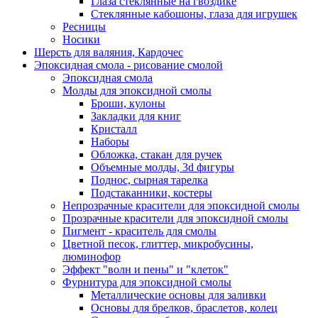
Глаза стеклянные на гвоздике
Стеклянные кабошоны, глаза для игрушек
Ресницы
Носики
Шерсть для валяния, Кардочес
Эпоксидная смола - рисование смолой
Эпоксидная смола
Молды для эпоксидной смолы
Броши, кулоны
Закладки для книг
Кристалл
Наборы
Обложка, стакан для ручек
Объемные молды, 3d фигуры
Поднос, сырная тарелка
Подстаканники, костеры
Непрозрачные красители для эпоксидной смолы
Прозрачные красители для эпоксидной смолы
Пигмент - краситель для смолы
Цветной песок, глиттер, микробусины,
люминофор
Эффект "волн и пены" и "клеток"
Фурнитура для эпоксидной смолы
Металлические основы для заливки
Основы для брелков, браслетов, колец