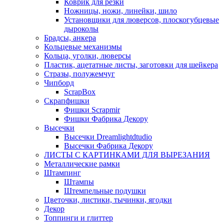
Коврик для резки
Ножницы, ножи, линейки, шило
Установщики для люверсов, плоскогубцевые
дыроколы
Брадсы, анкера
Кольцевые механизмы
Кольца, уголки, люверсы
Пластик, ацетатные листы, заготовки для шейкера
Стразы, полужемчуг
Чипборд
ScrapBox
Скрапфишки
Фишки Scrapmir
Фишки Фабрика Декору
Высечки
Высечки Dreamlightdtudio
Высечки Фабрика Декору
ЛИСТЫ С КАРТИНКАМИ ДЛЯ ВЫРЕЗАНИЯ
Металлические рамки
Штампинг
Штампы
Штемпельные подушки
Цветочки, листики, тычинки, ягодки
Декор
Топпинги и глиттер