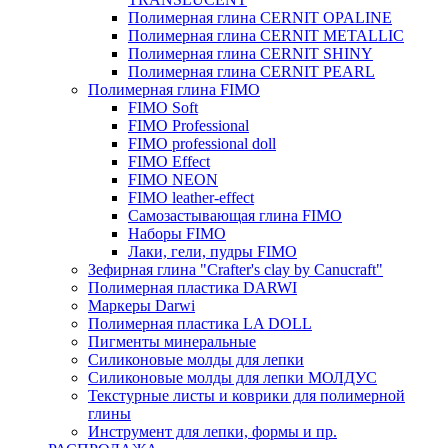
Полимерная глина CERNIT OPALINE
Полимерная глина CERNIT METALLIC
Полимерная глина CERNIT SHINY
Полимерная глина CERNIT PEARL
Полимерная глина FIMO
FIMO Soft
FIMO Professional
FIMO professional doll
FIMO Effect
FIMO NEON
FIMO leather-effect
Самозастывающая глина FIMO
Наборы FIMO
Лаки, гели, пудры FIMO
Зефирная глина "Crafter's clay by Canucraft"
Полимерная пластика DARWI
Маркеры Darwi
Полимерная пластика LA DOLL
Пигменты минеральные
Силиконовые молды для лепки
Силиконовые молды для лепки МОЛДУС
Текстурные листы и коврики для полимерной
глины
Инструмент для лепки, формы и пр.