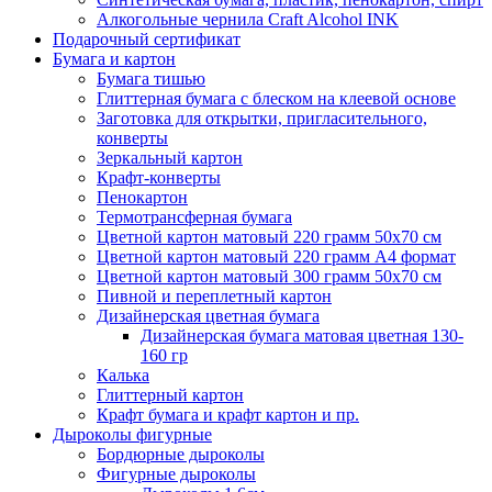
Алкогольные чернила Craft Alcohol INK
Подарочный сертификат
Бумага и картон
Бумага тишью
Глиттерная бумага с блеском на клеевой основе
Заготовка для открытки, пригласительного,
конверты
Зеркальный картон
Крафт-конверты
Пенокартон
Термотрансферная бумага
Цветной картон матовый 220 грамм 50х70 см
Цветной картон матовый 220 грамм A4 формат
Цветной картон матовый 300 грамм 50х70 см
Пивной и переплетный картон
Дизайнерская цветная бумага
Дизайнерская бумага матовая цветная 130-
160 гр
Калька
Глиттерный картон
Крафт бумага и крафт картон и пр.
Дыроколы фигурные
Бордюрные дыроколы
Фигурные дыроколы