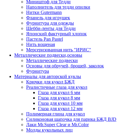
Миништоф для Тедди
Наполнитель для тедди опилки
Нитки Gutermann
Фланель для игрушек
Фурнитура для одежды
Шебби-ленты для Тедди
Японский фактурный хлопок
Пастель Pan Pastel
Нить вощеная
Мерсеризованная нить "ИРИС"
Металлические подвески,основы
Металлические подвески
Основы для обручей, брошей, заколок
Фурнитура
Материалы для авторской куклы
Крючки для кукол БЖД
Реалистичные глаза для кукол
Глаза для кукол 6 мм
Глаза для кукол 8 мм
Глаза для кукол 10 мм
Глаза для кукол 12 мм
Полимерная глина для кукол
Силиконовая шапочка для парика БЖД BJD
Лаки Mr.Super Clear и Mr.Color
Молды кукольных лиц