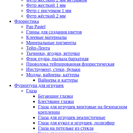
Фетр жесткий 1 мм
Фетр с рисунком 1 мм
Фетр жёсткий 2 мм
Флористика
Pan Pastel
Глины для создания цветов
Клеевые материалы
Минеральные пигменты
Тейп-Лента
Тычинки, ягодки, веточки
Флок пудра, пыльца бархатная
Проволока тейпированная флористическая
Инструмент, стеки, бульки
Молды, вайнеры, каттеры
Вайнеры и каттеры
Фурнитура для игрушек
Глаза
Бегающие глазки
Блестящие глазки
Глаза для игрушек винтовые на безопасном
креплении
Глаза для игрушек реалистичные
Глаза для кукол и игрушек, полиэфир
Глаза на петельке из стекла