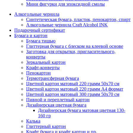
Мини фигурки для эпоксидной смолы
Алкогольные чернила
Синтетическая бумага, пластик, пенокартон, спирт
Алкогольные чернила Craft Alcohol INK
Подарочный сертификат
Бумага и картон
Бумага тишью
Глиттерная бумага с блеском на клеевой основе
Заготовка для открытки, пригласительного,
конверты
Зеркальный картон
Крафт-конверты
Пенокартон
Термотрансферная бумага
Цветной картон матовый 220 грамм 50х70 см
Цветной картон матовый 220 грамм A4 формат
Цветной картон матовый 300 грамм 50х70 см
Пивной и переплетный картон
Дизайнерская цветная бумага
Дизайнерская бумага матовая цветная 130-
160 гр
Калька
Глиттерный картон
Крафт бумага и крафт картон и пр.