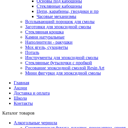
Основы под кабошоны
Стеклянные кабошоны
Цепи, карабины, гвоздики и пр
Часовые механизмы
Всплывающий порошок для смолы
Заготовки для эпоксидной смолы
Стеклянная крошка
Камни натуральные
Наполнители - ракушки
Мох ягель, сухоцветы
Поталь
Инструменты для эпоксидной смолы
Стеклянные бутылочки с пробкой
Рисование эпоксидной смолой Resin Art
Мини фигурки для эпоксидной смолы
Главная
Акции
Доставка и оплата
Школа
Контакты
Каталог товаров
Алкогольные чернила
Синтетическая бумага, пластик, пенокартон, спирт