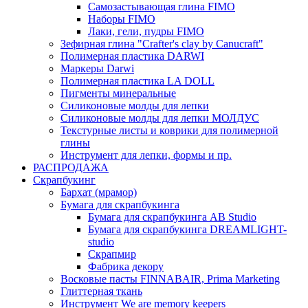
Самозастывающая глина FIMO
Наборы FIMO
Лаки, гели, пудры FIMO
Зефирная глина "Crafter's clay by Canucraft"
Полимерная пластика DARWI
Маркеры Darwi
Полимерная пластика LA DOLL
Пигменты минеральные
Силиконовые молды для лепки
Силиконовые молды для лепки МОЛДУС
Текстурные листы и коврики для полимерной
глины
Инструмент для лепки, формы и пр.
РАСПРОДАЖА
Скрапбукинг
Бархат (мрамор)
Бумага для скрапбукинга
Бумага для скрапбукинга AB Studio
Бумага для скрапбукинга DREAMLIGHT-
studio
Скрапмир
Фабрика декору
Восковые пасты FINNABAIR, Prima Marketing
Глиттерная ткань
Инструмент We are memory keepers