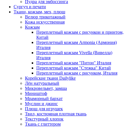
Пудра для эмбоссинга
Сургуч и печати
Ткани, кожзам, мех, плюш
Велюр трикотажный
Кожа искусственная
Кожзам
Переплетный кожзам с рисункои и принтом,
Китай
Переплетный кожзам Armonia (Армония)
Италия
Переплетный кожзам Vivella (Вивелла)
Италия
Переплетный кожзам "Питон" Италия
Переплетный кожзам "Стежка" Китай
Переплетный кожзам с рисунком, Италия
Корейские ткани Dailylike
Лён натуральный
Микровельвет, замша
Миништоф
Мраморный бархат
Муслин и джинс
Плюш для игрушек
Твил, костюмная плотная ткань
Текстурный хлопок
Ткань с глиттером