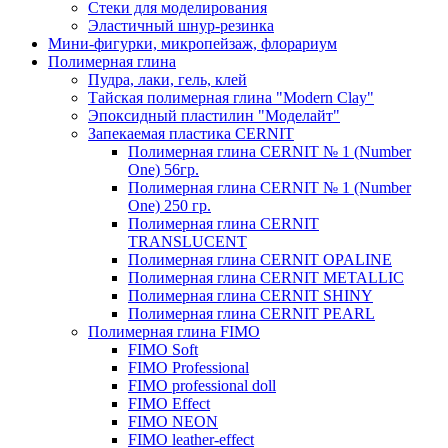
Стеки для моделирования
Эластичный шнур-резинка
Мини-фигурки, микропейзаж, флорариум
Полимерная глина
Пудра, лаки, гель, клей
Тайская полимерная глина "Modern Clay"
Эпоксидный пластилин "Моделайт"
Запекаемая пластика CERNIT
Полимерная глина CERNIT № 1 (Number
One) 56гр.
Полимерная глина CERNIT № 1 (Number
One) 250 гр.
Полимерная глина CERNIT
TRANSLUCENT
Полимерная глина CERNIT OPALINE
Полимерная глина CERNIT METALLIC
Полимерная глина CERNIT SHINY
Полимерная глина CERNIT PEARL
Полимерная глина FIMO
FIMO Soft
FIMO Professional
FIMO professional doll
FIMO Effect
FIMO NEON
FIMO leather-effect