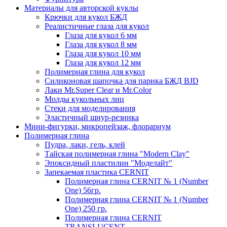
Материалы для авторской куклы
Крючки для кукол БЖД
Реалистичные глаза для кукол
Глаза для кукол 6 мм
Глаза для кукол 8 мм
Глаза для кукол 10 мм
Глаза для кукол 12 мм
Полимерная глина для кукол
Силиконовая шапочка для парика БЖД BJD
Лаки Mr.Super Clear и Mr.Color
Молды кукольных лиц
Стеки для моделирования
Эластичный шнур-резинка
Мини-фигурки, микропейзаж, флорариум
Полимерная глина
Пудра, лаки, гель, клей
Тайская полимерная глина "Modern Clay"
Эпоксидный пластилин "Моделайт"
Запекаемая пластика CERNIT
Полимерная глина CERNIT № 1 (Number
One) 56гр.
Полимерная глина CERNIT № 1 (Number
One) 250 гр.
Полимерная глина CERNIT
TRANSLUCENT