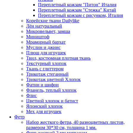
Переплетный кожзам "Питон" Италия
Переплетный кожзам "Стежка" Китай
Переплетный кожзам с рисунком, Италия
Корейские ткани Dailylike
Лён натуральный
Микровельвет, замша
Миништоф
Мраморный бархат
Муслин и джинс
Плюш для игрушек
Твил, костюмная плотная ткань
Текстурный хлопок
Ткань с глиттером
Трикотаж стеганный
Трикотаж цветной Хлопок
Фатин и шифон
Фланель, теплый хлопок
Флис
Цветной хлопок и батист
Японский хлопок
Мех для игрушек
Фетр
Набор жесткого фетра, 40 разноцветных листов,
размером 30*30 см, толщина 1 мм.
Фетр жесткий 2 мм метражом