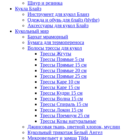
Шнур и резинка
Кукла Блайз
Инструмент для кукол Блаиз
Одежда и обувь для блайз (blythe)
Аксессуары для кукол Блайз
Кукольный мир
Бархат мраморный
Бумага для термопереноса
Волосы трессы для кукол
Трессы Жгуты
Трессы Прямые 5 см
Трессы Прямые 15 см
Трессы Прямые 20 см
Трессы Прямые 25 см
Трессы Каре 10 см
Трессы Каре 15 см
Трессы Кудри 15 см
Трессы Волна 15 см
Трессы Спираль 15 см
Трессы Локон 15 см
Трессы Премиум 25 см
Трессы Козы натуральные
Джинсовая ткань, цветной хлопок, муслин
Кукольный трикотаж Белый Ангел
Микровельвет и замша Tilda