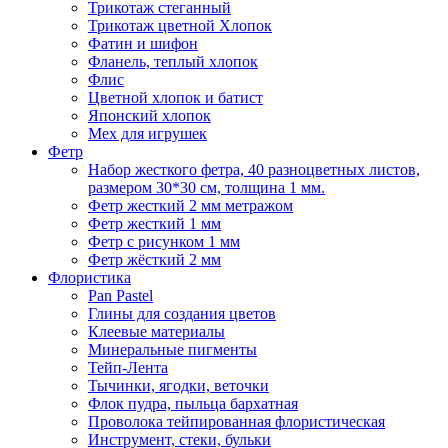
Трикотаж стеганный
Трикотаж цветной Хлопок
Фатин и шифон
Фланель, теплый хлопок
Флис
Цветной хлопок и батист
Японский хлопок
Мех для игрушек
Фетр
Набор жесткого фетра, 40 разноцветных листов,
размером 30*30 см, толщина 1 мм.
Фетр жесткий 2 мм метражом
Фетр жесткий 1 мм
Фетр с рисунком 1 мм
Фетр жёсткий 2 мм
Флористика
Pan Pastel
Глины для создания цветов
Клеевые материалы
Минеральные пигменты
Тейп-Лента
Тычинки, ягодки, веточки
Флок пудра, пыльца бархатная
Проволока тейпированная флористическая
Инструмент, стеки, бульки