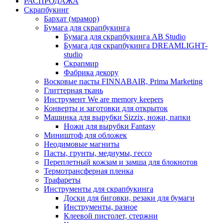
РАСПРОДАЖА
Скрапбукинг
Бархат (мрамор)
Бумага для скрапбукинга
Бумага для скрапбукинга AB Studio
Бумага для скрапбукинга DREAMLIGHT-
studio
Скрапмир
Фабрика декору
Восковые пасты FINNABAIR, Prima Marketing
Глиттерная ткань
Инструмент We are memory keepers
Конверты и заготовки для открыток
Машинка для вырубки Sizzix, ножи, папки
Ножи для вырубки Fantasy
Миништоф для обложек
Неодимовые магниты
Пасты, грунты, медиумы, гессо
Переплетный кожзам и замша для блокнотов
Термотрансферная пленка
Трафареты
Инструменты для скрапбукинга
Доски для биговки, резаки для бумаги
Инструменты, разное
Клеевой пистолет, стержни