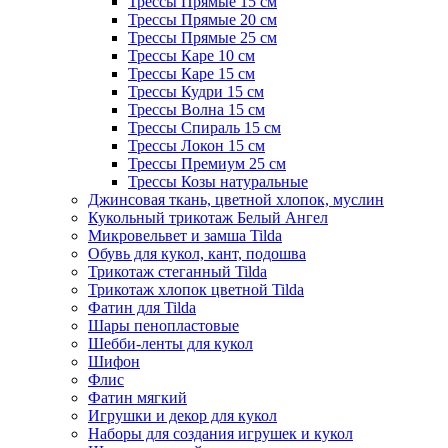
Трессы Прямые 15 см
Трессы Прямые 20 см
Трессы Прямые 25 см
Трессы Каре 10 см
Трессы Каре 15 см
Трессы Кудри 15 см
Трессы Волна 15 см
Трессы Спираль 15 см
Трессы Локон 15 см
Трессы Премиум 25 см
Трессы Козы натуральные
Джинсовая ткань, цветной хлопок, муслин
Кукольный трикотаж Белый Ангел
Микровельвет и замша Tilda
Обувь для кукол, кант, подошва
Трикотаж стеганный Tilda
Трикотаж хлопок цветной Tilda
Фатин для Tilda
Шары пенопластовые
Шебби-ленты для кукол
Шифон
Флис
Фатин мягкий
Игрушки и декор для кукол
Наборы для создания игрушек и кукол