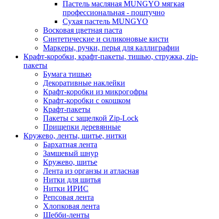
Пастель масляная MUNGYO мягкая
профессиональная - поштучно
Сухая пастель MUNGYO
Восковая цветная паста
Синтетические и силиконовые кисти
Маркеры, ручки, перья для каллиграфии
Крафт-коробки, крафт-пакеты, тишью, стружка, zip-
пакеты
Бумага тишью
Декоративные наклейки
Крафт-коробки из микрогофры
Крафт-коробки с окошком
Крафт-пакеты
Пакеты с защелкой Zip-Lock
Прищепки деревянные
Кружево, ленты, шитье, нитки
Бархатная лента
Замшевый шнур
Кружево, шитье
Лента из органзы и атласная
Нитки для шитья
Нитки ИРИС
Репсовая лента
Хлопковая лента
Шебби-ленты