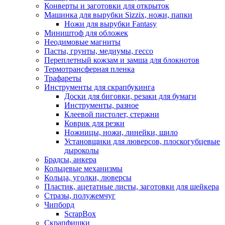
Конверты и заготовки для открыток
Машинка для вырубки Sizzix, ножи, папки
Ножи для вырубки Fantasy
Миништоф для обложек
Неодимовые магниты
Пасты, грунты, медиумы, гессо
Переплетный кожзам и замша для блокнотов
Термотрансферная пленка
Трафареты
Инструменты для скрапбукинга
Доски для биговки, резаки для бумаги
Инструменты, разное
Клеевой пистолет, стержни
Коврик для резки
Ножницы, ножи, линейки, шило
Установщики для люверсов, плоскогубцевые
дыроколы
Брадсы, анкера
Кольцевые механизмы
Кольца, уголки, люверсы
Пластик, ацетатные листы, заготовки для шейкера
Стразы, полужемчуг
Чипборд
ScrapBox
Скрапфишки