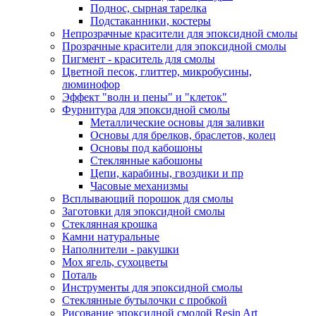
Поднос, сырная тарелка
Подстаканники, костеры
Непрозрачные красители для эпоксидной смолы
Прозрачные красители для эпоксидной смолы
Пигмент - краситель для смолы
Цветной песок, глиттер, микробусины,
люминофор
Эффект "волн и пены" и "клеток"
Фурнитура для эпоксидной смолы
Металлические основы для заливки
Основы для брелков, браслетов, колец
Основы под кабошоны
Стеклянные кабошоны
Цепи, карабины, гвоздики и пр
Часовые механизмы
Всплывающий порошок для смолы
Заготовки для эпоксидной смолы
Стеклянная крошка
Камни натуральные
Наполнители - ракушки
Мох ягель, сухоцветы
Поталь
Инструменты для эпоксидной смолы
Стеклянные бутылочки с пробкой
Рисование эпоксидной смолой Resin Art