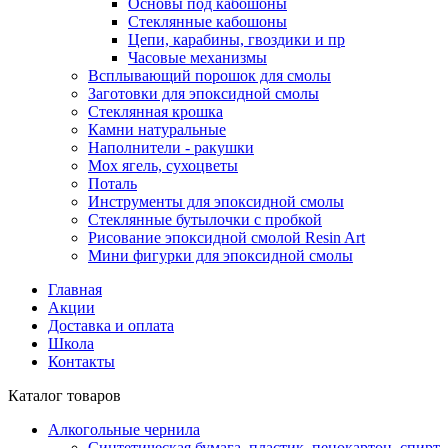
Основы под кабошоны
Стеклянные кабошоны
Цепи, карабины, гвоздики и пр
Часовые механизмы
Всплывающий порошок для смолы
Заготовки для эпоксидной смолы
Стеклянная крошка
Камни натуральные
Наполнители - ракушки
Мох ягель, сухоцветы
Поталь
Инструменты для эпоксидной смолы
Стеклянные бутылочки с пробкой
Рисование эпоксидной смолой Resin Art
Мини фигурки для эпоксидной смолы
Главная
Акции
Доставка и оплата
Школа
Контакты
Каталог товаров
Алкогольные чернила
Синтетическая бумага, пластик, пенокартон, спирт