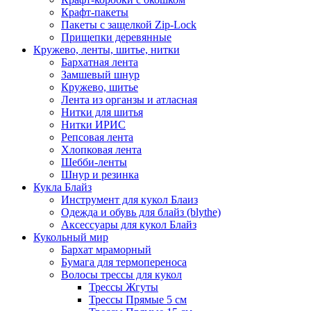
Крафт-пакеты
Пакеты с защелкой Zip-Lock
Прищепки деревянные
Кружево, ленты, шитье, нитки
Бархатная лента
Замшевый шнур
Кружево, шитье
Лента из органзы и атласная
Нитки для шитья
Нитки ИРИС
Репсовая лента
Хлопковая лента
Шебби-ленты
Шнур и резинка
Кукла Блайз
Инструмент для кукол Блаиз
Одежда и обувь для блайз (blythe)
Аксессуары для кукол Блайз
Кукольный мир
Бархат мраморный
Бумага для термопереноса
Волосы трессы для кукол
Трессы Жгуты
Трессы Прямые 5 см