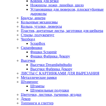
Коврик для резки
Ножницы, ножи, линейки, шило
Установщики для люверсов, плоскогубцевые
дыроколы
Брадсы, анкера
Кольцевые механизмы
Кольца, уголки, люверсы
Пластик, ацетатные листы, заготовки для шейкера
Стразы, полужемчуг
Чипборд
ScrapBox
Скрапфишки
Фишки Scrapmir
Фишки Фабрика Декору
Высечки
Высечки Dreamlightdtudio
Высечки Фабрика Декору
ЛИСТЫ С КАРТИНКАМИ ДЛЯ ВЫРЕЗАНИЯ
Металлические рамки
Штампинг
Штампы
Штемпельные подушки
Цветочки, листики, тычинки, ягодки
Декор
Топпинги и глиттер