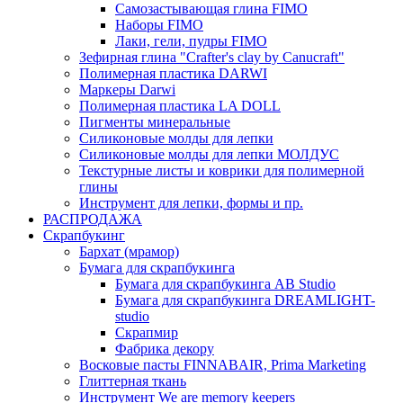
Самозастывающая глина FIMO
Наборы FIMO
Лаки, гели, пудры FIMO
Зефирная глина "Crafter's clay by Canucraft"
Полимерная пластика DARWI
Маркеры Darwi
Полимерная пластика LA DOLL
Пигменты минеральные
Силиконовые молды для лепки
Силиконовые молды для лепки МОЛДУС
Текстурные листы и коврики для полимерной
глины
Инструмент для лепки, формы и пр.
РАСПРОДАЖА
Скрапбукинг
Бархат (мрамор)
Бумага для скрапбукинга
Бумага для скрапбукинга AB Studio
Бумага для скрапбукинга DREAMLIGHT-
studio
Скрапмир
Фабрика декору
Восковые пасты FINNABAIR, Prima Marketing
Глиттерная ткань
Инструмент We are memory keepers