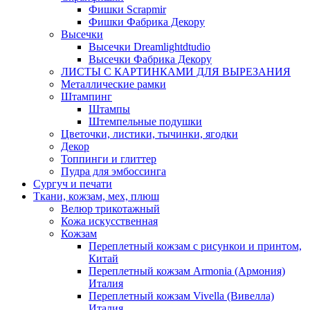
Фишки Scrapmir
Фишки Фабрика Декору
Высечки
Высечки Dreamlightdtudio
Высечки Фабрика Декору
ЛИСТЫ С КАРТИНКАМИ ДЛЯ ВЫРЕЗАНИЯ
Металлические рамки
Штампинг
Штампы
Штемпельные подушки
Цветочки, листики, тычинки, ягодки
Декор
Топпинги и глиттер
Пудра для эмбоссинга
Сургуч и печати
Ткани, кожзам, мех, плюш
Велюр трикотажный
Кожа искусственная
Кожзам
Переплетный кожзам с рисункои и принтом,
Китай
Переплетный кожзам Armonia (Армония)
Италия
Переплетный кожзам Vivella (Вивелла)
Италия