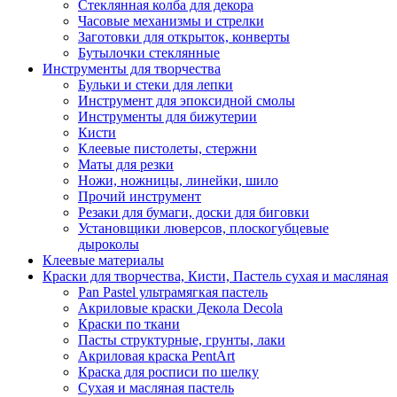
Стеклянная колба для декора
Часовые механизмы и стрелки
Заготовки для открыток, конверты
Бутылочки стеклянные
Инструменты для творчества
Бульки и стеки для лепки
Инструмент для эпоксидной смолы
Инструменты для бижутерии
Кисти
Клеевые пистолеты, стержни
Маты для резки
Ножи, ножницы, линейки, шило
Прочий инструмент
Резаки для бумаги, доски для биговки
Установщики люверсов, плоскогубцевые
дыроколы
Клеевые материалы
Краски для творчества, Кисти, Пастель сухая и масляная
Pan Pastel ультрамягкая пастель
Акриловые краски Декола Decola
Краски по ткани
Пасты структурные, грунты, лаки
Акриловая краска PentArt
Краска для росписи по шелку
Cухая и масляная пастель