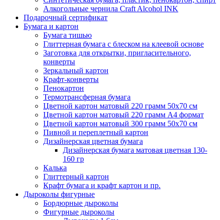
Алкогольные чернила Craft Alcohol INK
Подарочный сертификат
Бумага и картон
Бумага тишью
Глиттерная бумага с блеском на клеевой основе
Заготовка для открытки, пригласительного,
конверты
Зеркальный картон
Крафт-конверты
Пенокартон
Термотрансферная бумага
Цветной картон матовый 220 грамм 50х70 см
Цветной картон матовый 220 грамм A4 формат
Цветной картон матовый 300 грамм 50х70 см
Пивной и переплетный картон
Дизайнерская цветная бумага
Дизайнерская бумага матовая цветная 130-
160 гр
Калька
Глиттерный картон
Крафт бумага и крафт картон и пр.
Дыроколы фигурные
Бордюрные дыроколы
Фигурные дыроколы