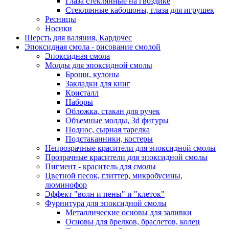
Глаза стеклянные на гвоздике
Стеклянные кабошоны, глаза для игрушек
Ресницы
Носики
Шерсть для валяния, Кардочес
Эпоксидная смола - рисование смолой
Эпоксидная смола
Молды для эпоксидной смолы
Броши, кулоны
Закладки для книг
Кристалл
Наборы
Обложка, стакан для ручек
Объемные молды, 3d фигуры
Поднос, сырная тарелка
Подстаканники, костеры
Непрозрачные красители для эпоксидной смолы
Прозрачные красители для эпоксидной смолы
Пигмент - краситель для смолы
Цветной песок, глиттер, микробусины,
люминофор
Эффект "волн и пены" и "клеток"
Фурнитура для эпоксидной смолы
Металлические основы для заливки
Основы для брелков, браслетов, колец