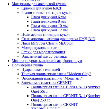
Материалы для авторской куклы
Крючки для кукол БЖД
Реалистичные глаза для кукол
Глаза для кукол 6 мм
Глаза для кукол 8 мм
Глаза для кукол 10 мм
Глаза для кукол 12 мм
Полимерная глина для кукол
Силиконовая шапочка для парика БЖД BJD
Лаки Mr.Super Clear и Mr.Color
Молды кукольных лиц
Стеки для моделирования
Эластичный шнур-резинка
Мини-фигурки, микропейзаж, флорариум
Полимерная глина
Пудра, лаки, гель, клей
Тайская полимерная глина "Modern Clay"
Эпоксидный пластилин "Моделайт"
Запекаемая пластика CERNIT
Полимерная глина CERNIT № 1 (Number
One) 56гр.
Полимерная глина CERNIT № 1 (Number
One) 250 гр.
Полимерная глина CERNIT
TRANSLUCENT