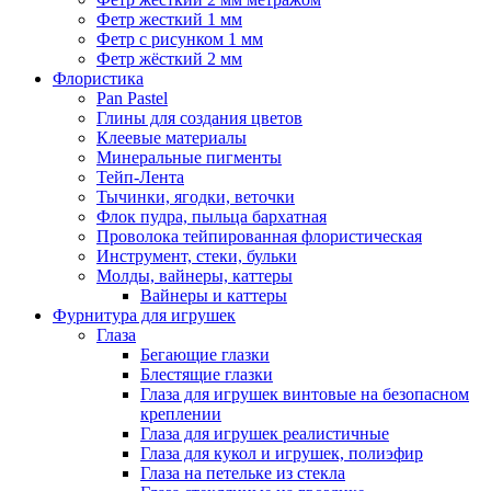
Фетр жесткий 1 мм
Фетр с рисунком 1 мм
Фетр жёсткий 2 мм
Флористика
Pan Pastel
Глины для создания цветов
Клеевые материалы
Минеральные пигменты
Тейп-Лента
Тычинки, ягодки, веточки
Флок пудра, пыльца бархатная
Проволока тейпированная флористическая
Инструмент, стеки, бульки
Молды, вайнеры, каттеры
Вайнеры и каттеры
Фурнитура для игрушек
Глаза
Бегающие глазки
Блестящие глазки
Глаза для игрушек винтовые на безопасном
креплении
Глаза для игрушек реалистичные
Глаза для кукол и игрушек, полиэфир
Глаза на петельке из стекла