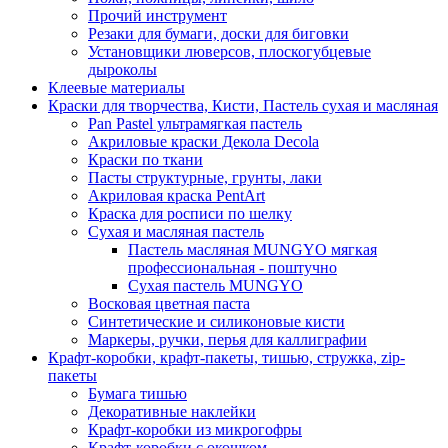
Прочий инструмент
Резаки для бумаги, доски для биговки
Установщики люверсов, плоскогубцевые
дыроколы
Клеевые материалы
Краски для творчества, Кисти, Пастель сухая и масляная
Pan Pastel ультрамягкая пастель
Акриловые краски Декола Decola
Краски по ткани
Пасты структурные, грунты, лаки
Акриловая краска PentArt
Краска для росписи по шелку
Cухая и масляная пастель
Пастель масляная MUNGYO мягкая
профессиональная - поштучно
Сухая пастель MUNGYO
Восковая цветная паста
Синтетические и силиконовые кисти
Маркеры, ручки, перья для каллиграфии
Крафт-коробки, крафт-пакеты, тишью, стружка, zip-
пакеты
Бумага тишью
Декоративные наклейки
Крафт-коробки из микрогофры
Крафт-коробки с окошком