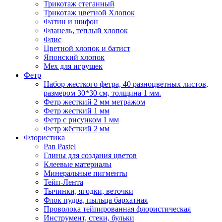
Трикотаж стеганный
Трикотаж цветной Хлопок
Фатин и шифон
Фланель, теплый хлопок
Флис
Цветной хлопок и батист
Японский хлопок
Мех для игрушек
Фетр
Набор жесткого фетра, 40 разноцветных листов,
размером 30*30 см, толщина 1 мм.
Фетр жесткий 2 мм метражом
Фетр жесткий 1 мм
Фетр с рисунком 1 мм
Фетр жёсткий 2 мм
Флористика
Pan Pastel
Глины для создания цветов
Клеевые материалы
Минеральные пигменты
Тейп-Лента
Тычинки, ягодки, веточки
Флок пудра, пыльца бархатная
Проволока тейпированная флористическая
Инструмент, стеки, бульки