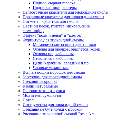
Поднос, сырная тарелка
Подстаканники, костеры
Непрозрачные красители для эпоксидной смолы
Прозрачные красители для эпоксидной смолы
Пигмент - краситель для смолы
Цветной песок, глиттер, микробусины,
люминофор
Эффект "волн и пены" и "клеток"
Фурнитура для эпоксидной смолы
Металлические основы для заливки
Основы для брелков, браслетов, колец
Основы под кабошоны
Стеклянные кабошоны
Цепи, карабины, гвоздики и пр
Часовые механизмы
Всплывающий порошок для смолы
Заготовки для эпоксидной смолы
Стеклянная крошка
Камни натуральные
Наполнители - ракушки
Мох ягель, сухоцветы
Поталь
Инструменты для эпоксидной смолы
Стеклянные бутылочки с пробкой
Рисование эпоксидной смолой Resin Art