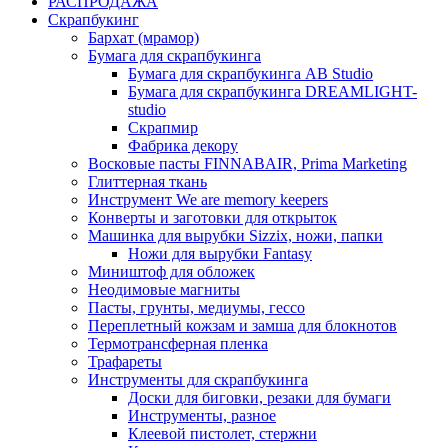
РАСПРОДАЖА
Скрапбукинг
Бархат (мрамор)
Бумага для скрапбукинга
Бумага для скрапбукинга AB Studio
Бумага для скрапбукинга DREAMLIGHT-
studio
Скрапмир
Фабрика декору
Восковые пасты FINNABAIR, Prima Marketing
Глиттерная ткань
Инструмент We are memory keepers
Конверты и заготовки для открыток
Машинка для вырубки Sizzix, ножи, папки
Ножи для вырубки Fantasy
Миништоф для обложек
Неодимовые магниты
Пасты, грунты, медиумы, гессо
Переплетный кожзам и замша для блокнотов
Термотрансферная пленка
Трафареты
Инструменты для скрапбукинга
Доски для биговки, резаки для бумаги
Инструменты, разное
Клеевой пистолет, стержни