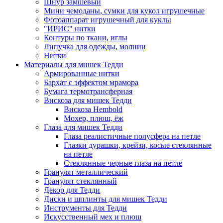
Шнур замшевый
Мини чемоданы, сумки для кукол игрушечные
Фотоаппарат игрушечный для куклы
"ИРИС" нитки
Контуры по ткани, иглы
Липучка для одежды, молнии
Нитки
Материалы для мишек Тедди
Армированные нитки
Бархат с эффектом мрамора
Бумага термотрансферная
Вискоза для мишек Тедди
Вискоза Hembold
Мохер, плюш, ёж
Глаза для мишек Тедди
Глаза реалистичные полусфера на петле
Глазки дурашки, крейзи, косые стеклянные
на петле
Стеклянные черные глаза на петле
Гранулят металлический
Гранулят стеклянный
Декор для Тедди
Диски и шплинты для мишек Тедди
Инструменты для Тедди
Искусственный мех и плюш