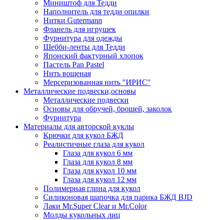
Миништоф для Тедди
Наполнитель для тедди опилки
Нитки Gutermann
Фланель для игрушек
Фурнитура для одежды
Шебби-ленты для Тедди
Японский фактурный хлопок
Пастель Pan Pastel
Нить вощеная
Мерсеризованная нить "ИРИС"
Металлические подвески,основы
Металлические подвески
Основы для обручей, брошей, заколок
Фурнитура
Материалы для авторской куклы
Крючки для кукол БЖД
Реалистичные глаза для кукол
Глаза для кукол 6 мм
Глаза для кукол 8 мм
Глаза для кукол 10 мм
Глаза для кукол 12 мм
Полимерная глина для кукол
Силиконовая шапочка для парика БЖД BJD
Лаки Mr.Super Clear и Mr.Color
Молды кукольных лиц