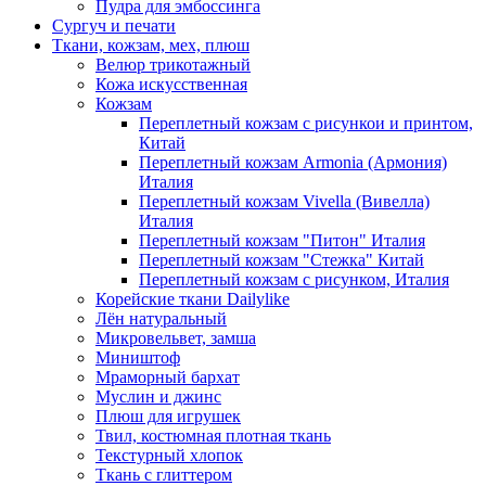
Пудра для эмбоссинга
Сургуч и печати
Ткани, кожзам, мех, плюш
Велюр трикотажный
Кожа искусственная
Кожзам
Переплетный кожзам с рисункои и принтом,
Китай
Переплетный кожзам Armonia (Армония)
Италия
Переплетный кожзам Vivella (Вивелла)
Италия
Переплетный кожзам "Питон" Италия
Переплетный кожзам "Стежка" Китай
Переплетный кожзам с рисунком, Италия
Корейские ткани Dailylike
Лён натуральный
Микровельвет, замша
Миништоф
Мраморный бархат
Муслин и джинс
Плюш для игрушек
Твил, костюмная плотная ткань
Текстурный хлопок
Ткань с глиттером