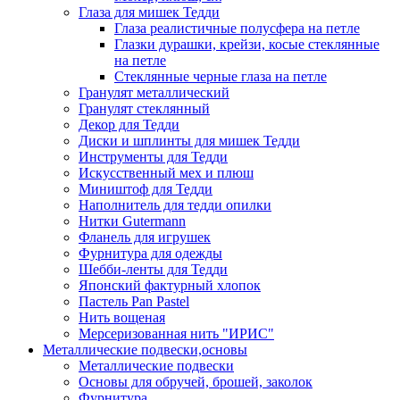
Глаза для мишек Тедди
Глаза реалистичные полусфера на петле
Глазки дурашки, крейзи, косые стеклянные
на петле
Стеклянные черные глаза на петле
Гранулят металлический
Гранулят стеклянный
Декор для Тедди
Диски и шплинты для мишек Тедди
Инструменты для Тедди
Искусственный мех и плюш
Миништоф для Тедди
Наполнитель для тедди опилки
Нитки Gutermann
Фланель для игрушек
Фурнитура для одежды
Шебби-ленты для Тедди
Японский фактурный хлопок
Пастель Pan Pastel
Нить вощеная
Мерсеризованная нить "ИРИС"
Металлические подвески,основы
Металлические подвески
Основы для обручей, брошей, заколок
Фурнитура