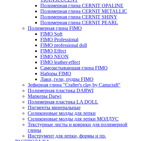
Полимерная глина CERNIT OPALINE
Полимерная глина CERNIT METALLIC
Полимерная глина CERNIT SHINY
Полимерная глина CERNIT PEARL
Полимерная глина FIMO
FIMO Soft
FIMO Professional
FIMO professional doll
FIMO Effect
FIMO NEON
FIMO leather-effect
Самозастывающая глина FIMO
Наборы FIMO
Лаки, гели, пудры FIMO
Зефирная глина "Crafter's clay by Canucraft"
Полимерная пластика DARWI
Маркеры Darwi
Полимерная пластика LA DOLL
Пигменты минеральные
Силиконовые молды для лепки
Силиконовые молды для лепки МОЛДУС
Текстурные листы и коврики для полимерной
глины
Инструмент для лепки, формы и пр.