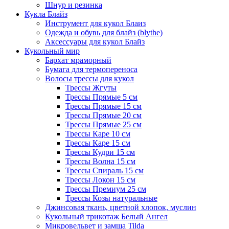
Шнур и резинка
Кукла Блайз
Инструмент для кукол Блаиз
Одежда и обувь для блайз (blythe)
Аксессуары для кукол Блайз
Кукольный мир
Бархат мраморный
Бумага для термопереноса
Волосы трессы для кукол
Трессы Жгуты
Трессы Прямые 5 см
Трессы Прямые 15 см
Трессы Прямые 20 см
Трессы Прямые 25 см
Трессы Каре 10 см
Трессы Каре 15 см
Трессы Кудри 15 см
Трессы Волна 15 см
Трессы Спираль 15 см
Трессы Локон 15 см
Трессы Премиум 25 см
Трессы Козы натуральные
Джинсовая ткань, цветной хлопок, муслин
Кукольный трикотаж Белый Ангел
Микровельвет и замша Tilda