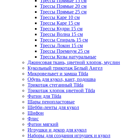
Трессы Прямые 15 см
Трессы Прямые 20 см
Трессы Прямые 25 см
Трессы Каре 10 см
Трессы Каре 15 см
Трессы Кудри 15 см
Трессы Волна 15 см
Трессы Спираль 15 см
Трессы Локон 15 см
Трессы Премиум 25 см
Трессы Козы натуральные
Джинсовая ткань, цветной хлопок, муслин
Кукольный трикотаж Белый Ангел
Микровельвет и замша Tilda
Обувь для кукол, кант, подошва
Трикотаж стеганный Tilda
Трикотаж хлопок цветной Tilda
Фатин для Tilda
Шары пенопластовые
Шебби-ленты для кукол
Шифон
Флис
Фатин мягкий
Игрушки и декор для кукол
Наборы для создания игрушек и кукол