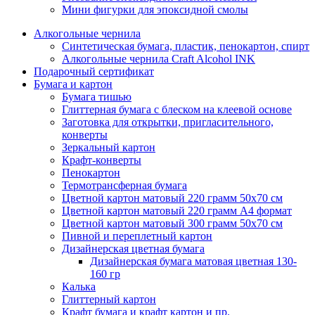
Мини фигурки для эпоксидной смолы
Алкогольные чернила
Синтетическая бумага, пластик, пенокартон, спирт
Алкогольные чернила Craft Alcohol INK
Подарочный сертификат
Бумага и картон
Бумага тишью
Глиттерная бумага с блеском на клеевой основе
Заготовка для открытки, пригласительного,
конверты
Зеркальный картон
Крафт-конверты
Пенокартон
Термотрансферная бумага
Цветной картон матовый 220 грамм 50х70 см
Цветной картон матовый 220 грамм A4 формат
Цветной картон матовый 300 грамм 50х70 см
Пивной и переплетный картон
Дизайнерская цветная бумага
Дизайнерская бумага матовая цветная 130-
160 гр
Калька
Глиттерный картон
Крафт бумага и крафт картон и пр.