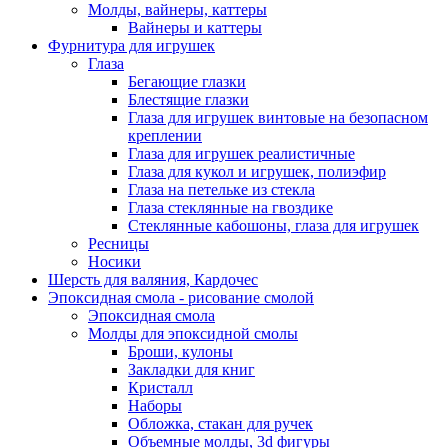
Молды, вайнеры, каттеры
Вайнеры и каттеры
Фурнитура для игрушек
Глаза
Бегающие глазки
Блестящие глазки
Глаза для игрушек винтовые на безопасном
креплении
Глаза для игрушек реалистичные
Глаза для кукол и игрушек, полиэфир
Глаза на петельке из стекла
Глаза стеклянные на гвоздике
Стеклянные кабошоны, глаза для игрушек
Ресницы
Носики
Шерсть для валяния, Кардочес
Эпоксидная смола - рисование смолой
Эпоксидная смола
Молды для эпоксидной смолы
Броши, кулоны
Закладки для книг
Кристалл
Наборы
Обложка, стакан для ручек
Объемные молды, 3d фигуры