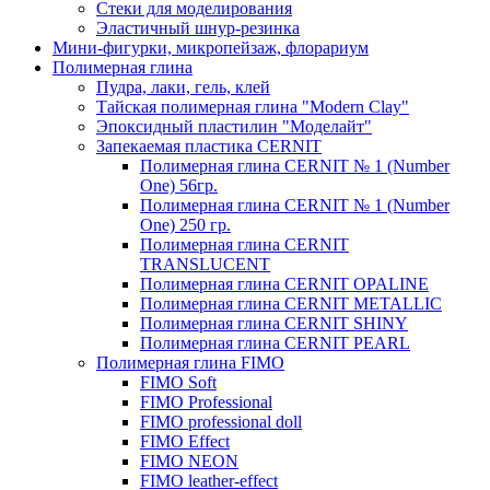
Стеки для моделирования
Эластичный шнур-резинка
Мини-фигурки, микропейзаж, флорариум
Полимерная глина
Пудра, лаки, гель, клей
Тайская полимерная глина "Modern Clay"
Эпоксидный пластилин "Моделайт"
Запекаемая пластика CERNIT
Полимерная глина CERNIT № 1 (Number
One) 56гр.
Полимерная глина CERNIT № 1 (Number
One) 250 гр.
Полимерная глина CERNIT
TRANSLUCENT
Полимерная глина CERNIT OPALINE
Полимерная глина CERNIT METALLIC
Полимерная глина CERNIT SHINY
Полимерная глина CERNIT PEARL
Полимерная глина FIMO
FIMO Soft
FIMO Professional
FIMO professional doll
FIMO Effect
FIMO NEON
FIMO leather-effect