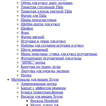
Обувь для кукол, кант, подошва
Трикотаж стеганный Tilda
Трикотаж хлопок цветной Tilda
Фатин для Tilda
Шары пенопластовые
Шебби-ленты для кукол
Шифон
Флис
Фатин мягкий
Игрушки и декор для кукол
Наборы для создания игрушек и кукол
Шнур замшевый
Мини чемоданы, сумки для кукол игрушечные
Фотоаппарат игрушечный для куклы
"ИРИС" нитки
Контуры по ткани, иглы
Липучка для одежды, молнии
Нитки
Материалы для мишек Тедди
Армированные нитки
Бархат с эффектом мрамора
Бумага термотрансферная
Вискоза для мишек Тедди
Вискоза Hembold
Мохер, плюш, ёж