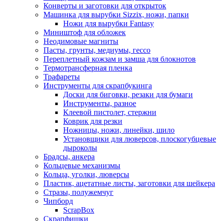
Конверты и заготовки для открыток
Машинка для вырубки Sizzix, ножи, папки
Ножи для вырубки Fantasy
Миништоф для обложек
Неодимовые магниты
Пасты, грунты, медиумы, гессо
Переплетный кожзам и замша для блокнотов
Термотрансферная пленка
Трафареты
Инструменты для скрапбукинга
Доски для биговки, резаки для бумаги
Инструменты, разное
Клеевой пистолет, стержни
Коврик для резки
Ножницы, ножи, линейки, шило
Установщики для люверсов, плоскогубцевые
дыроколы
Брадсы, анкера
Кольцевые механизмы
Кольца, уголки, люверсы
Пластик, ацетатные листы, заготовки для шейкера
Стразы, полужемчуг
Чипборд
ScrapBox
Скрапфишки