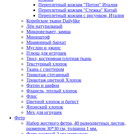
Переплетный кожзам "Питон" Италия
Переплетный кожзам "Стежка" Китай
Переплетный кожзам с рисунком, Италия
Корейские ткани Dailylike
Лён натуральный
Микровельвет, замша
Миништоф
Мраморный бархат
Муслин и джинс
Плюш для игрушек
Твил, костюмная плотная ткань
Текстурный хлопок
Ткань с глиттером
Трикотаж стеганный
Трикотаж цветной Хлопок
Фатин и шифон
Фланель, теплый хлопок
Флис
Цветной хлопок и батист
Японский хлопок
Мех для игрушек
Фетр
Набор жесткого фетра, 40 разноцветных листов,
размером 30*30 см, толщина 1 мм.
Фетр жесткий 2 мм метражом