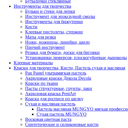
Бутылочки стеклянные
Инструменты для творчества
Бульки и стеки для лепки
Инструмент для эпоксидной смолы
Инструменты для бижутерии
Кисти
Клеевые пистолеты, стержни
Маты для резки
Ножи, ножницы, линейки, шило
Прочий инструмент
Резаки для бумаги, доски для биговки
Установщики люверсов, плоскогубцевые дыроколы
Клеевые материалы
Краски для творчества, Кисти, Пастель сухая и масляная
Pan Pastel ультрамягкая пастель
Акриловые краски Декола Decola
Краски по ткани
Пасты структурные, грунты, лаки
Акриловая краска PentArt
Краска для росписи по шелку
Cухая и масляная пастель
Пастель масляная MUNGYO мягкая профессио
Сухая пастель MUNGYO
Восковая цветная паста
Синтетические и силиконовые кисти