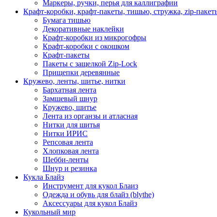
Маркеры, ручки, перья для каллиграфии
Крафт-коробки, крафт-пакеты, тишью, стружка, zip-пакет
Бумага тишью
Декоративные наклейки
Крафт-коробки из микрогофры
Крафт-коробки с окошком
Крафт-пакеты
Пакеты с защелкой Zip-Lock
Прищепки деревянные
Кружево, ленты, шитье, нитки
Бархатная лента
Замшевый шнур
Кружево, шитье
Лента из органзы и атласная
Нитки для шитья
Нитки ИРИС
Репсовая лента
Хлопковая лента
Шебби-ленты
Шнур и резинка
Кукла Блайз
Инструмент для кукол Блаиз
Одежда и обувь для блайз (blythe)
Аксессуары для кукол Блайз
Кукольный мир