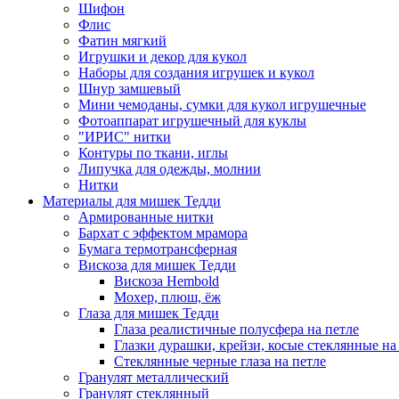
Шифон
Флис
Фатин мягкий
Игрушки и декор для кукол
Наборы для создания игрушек и кукол
Шнур замшевый
Мини чемоданы, сумки для кукол игрушечные
Фотоаппарат игрушечный для куклы
"ИРИС" нитки
Контуры по ткани, иглы
Липучка для одежды, молнии
Нитки
Материалы для мишек Тедди
Армированные нитки
Бархат с эффектом мрамора
Бумага термотрансферная
Вискоза для мишек Тедди
Вискоза Hembold
Мохер, плюш, ёж
Глаза для мишек Тедди
Глаза реалистичные полусфера на петле
Глазки дурашки, крейзи, косые стеклянные на
Стеклянные черные глаза на петле
Гранулят металлический
Гранулят стеклянный