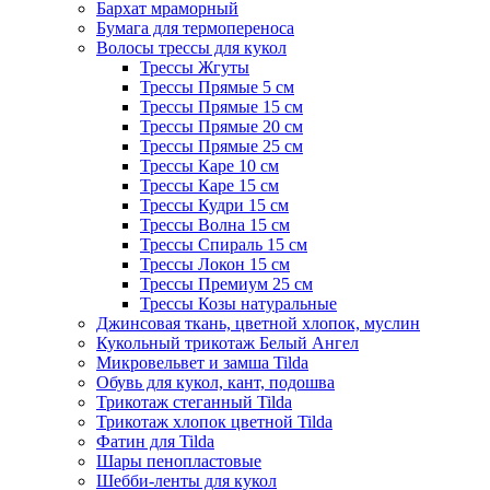
Бархат мраморный
Бумага для термопереноса
Волосы трессы для кукол
Трессы Жгуты
Трессы Прямые 5 см
Трессы Прямые 15 см
Трессы Прямые 20 см
Трессы Прямые 25 см
Трессы Каре 10 см
Трессы Каре 15 см
Трессы Кудри 15 см
Трессы Волна 15 см
Трессы Спираль 15 см
Трессы Локон 15 см
Трессы Премиум 25 см
Трессы Козы натуральные
Джинсовая ткань, цветной хлопок, муслин
Кукольный трикотаж Белый Ангел
Микровельвет и замша Tilda
Обувь для кукол, кант, подошва
Трикотаж стеганный Tilda
Трикотаж хлопок цветной Tilda
Фатин для Tilda
Шары пенопластовые
Шебби-ленты для кукол