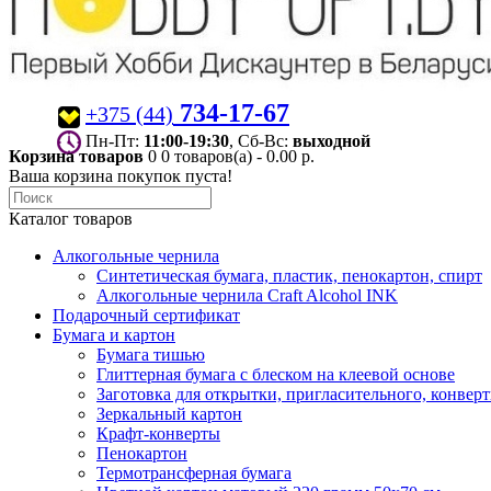
734-17-67
+375 (44)
Пн-Пт:
11:00-19:30
, Сб-Вс:
выходной
Корзина товаров
0
0 товаров(а) - 0.00 р.
Ваша корзина покупок пуста!
Каталог товаров
Алкогольные чернила
Синтетическая бумага, пластик, пенокартон, спирт
Алкогольные чернила Craft Alcohol INK
Подарочный сертификат
Бумага и картон
Бумага тишью
Глиттерная бумага с блеском на клеевой основе
Заготовка для открытки, пригласительного, конвер
Зеркальный картон
Крафт-конверты
Пенокартон
Термотрансферная бумага