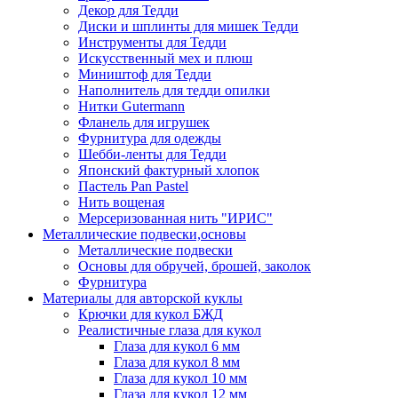
Декор для Тедди
Диски и шплинты для мишек Тедди
Инструменты для Тедди
Искусственный мех и плюш
Миништоф для Тедди
Наполнитель для тедди опилки
Нитки Gutermann
Фланель для игрушек
Фурнитура для одежды
Шебби-ленты для Тедди
Японский фактурный хлопок
Пастель Pan Pastel
Нить вощеная
Мерсеризованная нить "ИРИС"
Металлические подвески,основы
Металлические подвески
Основы для обручей, брошей, заколок
Фурнитура
Материалы для авторской куклы
Крючки для кукол БЖД
Реалистичные глаза для кукол
Глаза для кукол 6 мм
Глаза для кукол 8 мм
Глаза для кукол 10 мм
Глаза для кукол 12 мм