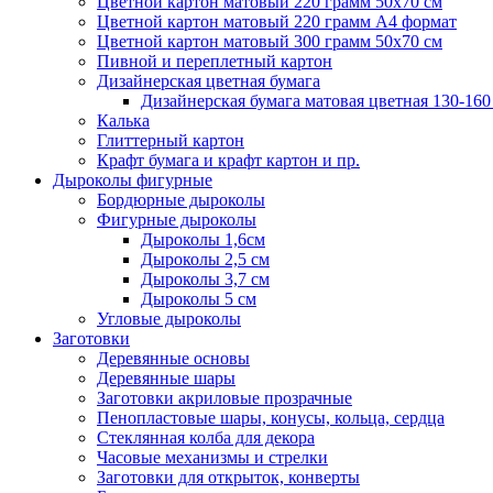
Цветной картон матовый 220 грамм 50х70 см
Цветной картон матовый 220 грамм A4 формат
Цветной картон матовый 300 грамм 50х70 см
Пивной и переплетный картон
Дизайнерская цветная бумага
Дизайнерская бумага матовая цветная 130-160
Калька
Глиттерный картон
Крафт бумага и крафт картон и пр.
Дыроколы фигурные
Бордюрные дыроколы
Фигурные дыроколы
Дыроколы 1,6см
Дыроколы 2,5 см
Дыроколы 3,7 см
Дыроколы 5 см
Угловые дыроколы
Заготовки
Деревянные основы
Деревянные шары
Заготовки акриловые прозрачные
Пенопластовые шары, конусы, кольца, сердца
Стеклянная колба для декора
Часовые механизмы и стрелки
Заготовки для открыток, конверты