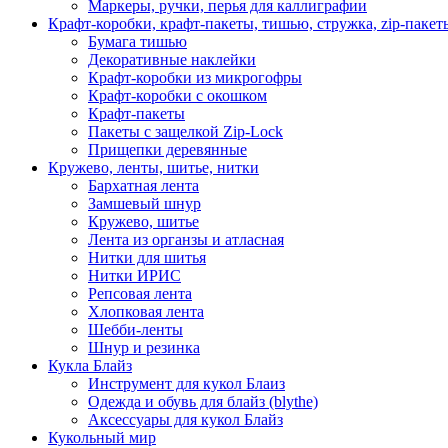
Маркеры, ручки, перья для каллиграфии
Крафт-коробки, крафт-пакеты, тишью, стружка, zip-пакет
Бумага тишью
Декоративные наклейки
Крафт-коробки из микрогофры
Крафт-коробки с окошком
Крафт-пакеты
Пакеты с защелкой Zip-Lock
Прищепки деревянные
Кружево, ленты, шитье, нитки
Бархатная лента
Замшевый шнур
Кружево, шитье
Лента из органзы и атласная
Нитки для шитья
Нитки ИРИС
Репсовая лента
Хлопковая лента
Шебби-ленты
Шнур и резинка
Кукла Блайз
Инструмент для кукол Блаиз
Одежда и обувь для блайз (blythe)
Аксессуары для кукол Блайз
Кукольный мир