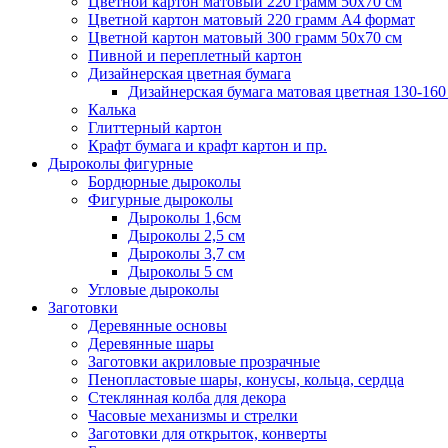
Цветной картон матовый 220 грамм 50х70 см
Цветной картон матовый 220 грамм A4 формат
Цветной картон матовый 300 грамм 50х70 см
Пивной и переплетный картон
Дизайнерская цветная бумага
Дизайнерская бумага матовая цветная 130-160
Калька
Глиттерный картон
Крафт бумага и крафт картон и пр.
Дыроколы фигурные
Бордюрные дыроколы
Фигурные дыроколы
Дыроколы 1,6см
Дыроколы 2,5 см
Дыроколы 3,7 см
Дыроколы 5 см
Угловые дыроколы
Заготовки
Деревянные основы
Деревянные шары
Заготовки акриловые прозрачные
Пенопластовые шары, конусы, кольца, сердца
Стеклянная колба для декора
Часовые механизмы и стрелки
Заготовки для открыток, конверты