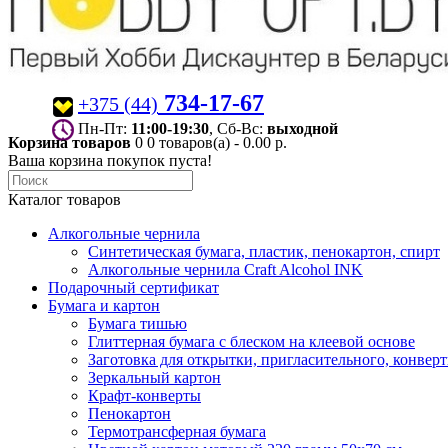
734-17-67
+375 (44)
Пн-Пт:
11:00-19:30
, Сб-Вс:
выходной
Корзина товаров
0
0 товаров(а) - 0.00 р.
Ваша корзина покупок пуста!
Каталог товаров
Алкогольные чернила
Синтетическая бумага, пластик, пенокартон, спирт
Алкогольные чернила Craft Alcohol INK
Подарочный сертификат
Бумага и картон
Бумага тишью
Глиттерная бумага с блеском на клеевой основе
Заготовка для открытки, пригласительного, конвер
Зеркальный картон
Крафт-конверты
Пенокартон
Термотрансферная бумага