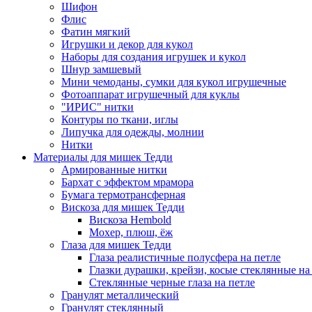
Шифон
Флис
Фатин мягкий
Игрушки и декор для кукол
Наборы для создания игрушек и кукол
Шнур замшевый
Мини чемоданы, сумки для кукол игрушечные
Фотоаппарат игрушечный для куклы
"ИРИС" нитки
Контуры по ткани, иглы
Липучка для одежды, молнии
Нитки
Материалы для мишек Тедди
Армированные нитки
Бархат с эффектом мрамора
Бумага термотрансферная
Вискоза для мишек Тедди
Вискоза Hembold
Мохер, плюш, ёж
Глаза для мишек Тедди
Глаза реалистичные полусфера на петле
Глазки дурашки, крейзи, косые стеклянные на
Стеклянные черные глаза на петле
Гранулят металлический
Гранулят стеклянный