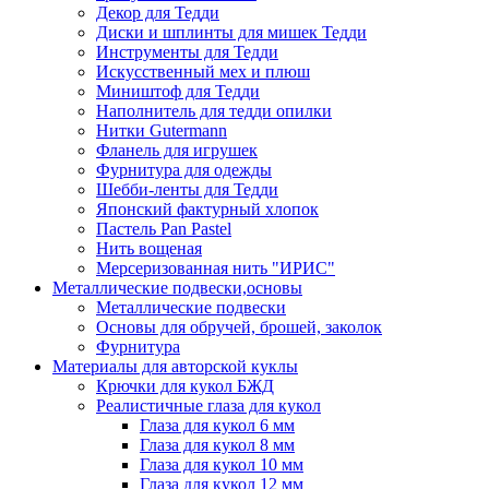
Декор для Тедди
Диски и шплинты для мишек Тедди
Инструменты для Тедди
Искусственный мех и плюш
Миништоф для Тедди
Наполнитель для тедди опилки
Нитки Gutermann
Фланель для игрушек
Фурнитура для одежды
Шебби-ленты для Тедди
Японский фактурный хлопок
Пастель Pan Pastel
Нить вощеная
Мерсеризованная нить "ИРИС"
Металлические подвески,основы
Металлические подвески
Основы для обручей, брошей, заколок
Фурнитура
Материалы для авторской куклы
Крючки для кукол БЖД
Реалистичные глаза для кукол
Глаза для кукол 6 мм
Глаза для кукол 8 мм
Глаза для кукол 10 мм
Глаза для кукол 12 мм