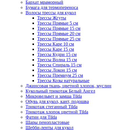
Бархат мраморный
Бумага для термопереноса
Волосы трессы для кукол
Трессы Жгуты
Трессы Прямые 5 см
Трессы Прямые 15 см
Трессы Прямые 20 см
Трессы Прямые 25 см
Трессы Каре 10 см
Трессы Каре 15 см
Трессы Кудри 15 см
Трессы Волна 15 см
Трессы Спираль 15 см
Трессы Локон 15 см
Трессы Премиум 25 см
Трессы Козы натуральные
Джинсовая ткань, цветной хлопок, муслин
Кукольный трикотаж Белый Ангел
Микровельвет и замша Tilda
Обувь для кукол, кант, подошва
Трикотаж стеганный Tilda
Трикотаж хлопок цветной Tilda
Фатин для Tilda
Шары пенопластовые
Шебби-ленты для кукол