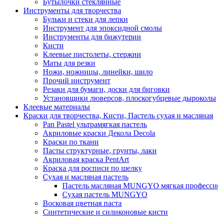
Бутылочки стеклянные
Инструменты для творчества
Бульки и стеки для лепки
Инструмент для эпоксидной смолы
Инструменты для бижутерии
Кисти
Клеевые пистолеты, стержни
Маты для резки
Ножи, ножницы, линейки, шило
Прочий инструмент
Резаки для бумаги, доски для биговки
Установщики люверсов, плоскогубцевые дыроколы
Клеевые материалы
Краски для творчества, Кисти, Пастель сухая и масляная
Pan Pastel ультрамягкая пастель
Акриловые краски Декола Decola
Краски по ткани
Пасты структурные, грунты, лаки
Акриловая краска PentArt
Краска для росписи по шелку
Cухая и масляная пастель
Пастель масляная MUNGYO мягкая профессио
Сухая пастель MUNGYO
Восковая цветная паста
Синтетические и силиконовые кисти