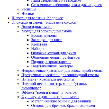
Глаза стеклянные на гвоздике
Стеклянные кабошоны, глаза для игрушек
Ресницы
Носики
Шерсть для валяния, Кардочес
Эпоксидная смола - рисование смолой
Эпоксидная смола
Молды для эпоксидной смолы
Броши, кулоны
Закладки для книг
Кристалл
Наборы
Обложка, стакан для ручек
Объемные молды, 3d фигуры
Поднос, сырная тарелка
Подстаканники, костеры
Непрозрачные красители для эпоксидной смолы
Прозрачные красители для эпоксидной смолы
Пигмент - краситель для смолы
Цветной песок, глиттер, микробусины,
люминофор
Эффект "волн и пены" и "клеток"
Фурнитура для эпоксидной смолы
Металлические основы для заливки
Основы для брелков, браслетов, колец