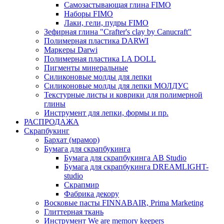
Самозастывающая глина FIMO
Наборы FIMO
Лаки, гели, пудры FIMO
Зефирная глина "Crafter's clay by Canucraft"
Полимерная пластика DARWI
Маркеры Darwi
Полимерная пластика LA DOLL
Пигменты минеральные
Силиконовые молды для лепки
Силиконовые молды для лепки МОЛДУС
Текстурные листы и коврики для полимерной
глины
Инструмент для лепки, формы и пр.
РАСПРОДАЖА
Скрапбукинг
Бархат (мрамор)
Бумага для скрапбукинга
Бумага для скрапбукинга AB Studio
Бумага для скрапбукинга DREAMLIGHT-
studio
Скрапмир
Фабрика декору
Восковые пасты FINNABAIR, Prima Marketing
Глиттерная ткань
Инструмент We are memory keepers