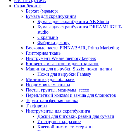
РАСПРОДАЖА
Скрапбукинг
Бархат (мрамор)
Бумага для скрапбукинга
Бумага для скрапбукинга AB Studio
Бумага для скрапбукинга DREAMLIGHT-
studio
Скрапмир
Фабрика декору
Восковые пасты FINNABAIR, Prima Marketing
Глиттерная ткань
Инструмент We are memory keepers
Конверты и заготовки для открыток
Машинка для вырубки Sizzix, ножи, папки
Ножи для вырубки Fantasy
Миништоф для обложек
Неодимовые магниты
Пасты, грунты, медиумы, гессо
Переплетный кожзам и замша для блокнотов
Термотрансферная пленка
Трафареты
Инструменты для скрапбукинга
Доски для биговки, резаки для бумаги
Инструменты, разное
Клеевой пистолет, стержни