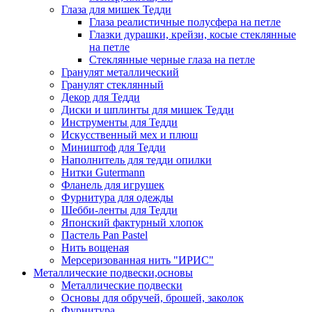
Глаза для мишек Тедди
Глаза реалистичные полусфера на петле
Глазки дурашки, крейзи, косые стеклянные
на петле
Стеклянные черные глаза на петле
Гранулят металлический
Гранулят стеклянный
Декор для Тедди
Диски и шплинты для мишек Тедди
Инструменты для Тедди
Искусственный мех и плюш
Миништоф для Тедди
Наполнитель для тедди опилки
Нитки Gutermann
Фланель для игрушек
Фурнитура для одежды
Шебби-ленты для Тедди
Японский фактурный хлопок
Пастель Pan Pastel
Нить вощеная
Мерсеризованная нить "ИРИС"
Металлические подвески,основы
Металлические подвески
Основы для обручей, брошей, заколок
Фурнитура