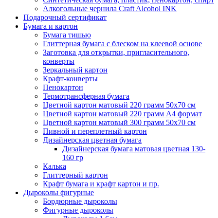
Алкогольные чернила Craft Alcohol INK
Подарочный сертификат
Бумага и картон
Бумага тишью
Глиттерная бумага с блеском на клеевой основе
Заготовка для открытки, пригласительного,
конверты
Зеркальный картон
Крафт-конверты
Пенокартон
Термотрансферная бумага
Цветной картон матовый 220 грамм 50х70 см
Цветной картон матовый 220 грамм A4 формат
Цветной картон матовый 300 грамм 50х70 см
Пивной и переплетный картон
Дизайнерская цветная бумага
Дизайнерская бумага матовая цветная 130-
160 гр
Калька
Глиттерный картон
Крафт бумага и крафт картон и пр.
Дыроколы фигурные
Бордюрные дыроколы
Фигурные дыроколы