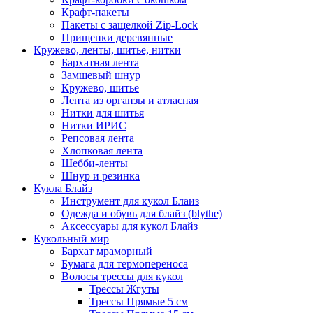
Крафт-пакеты
Пакеты с защелкой Zip-Lock
Прищепки деревянные
Кружево, ленты, шитье, нитки
Бархатная лента
Замшевый шнур
Кружево, шитье
Лента из органзы и атласная
Нитки для шитья
Нитки ИРИС
Репсовая лента
Хлопковая лента
Шебби-ленты
Шнур и резинка
Кукла Блайз
Инструмент для кукол Блаиз
Одежда и обувь для блайз (blythe)
Аксессуары для кукол Блайз
Кукольный мир
Бархат мраморный
Бумага для термопереноса
Волосы трессы для кукол
Трессы Жгуты
Трессы Прямые 5 см