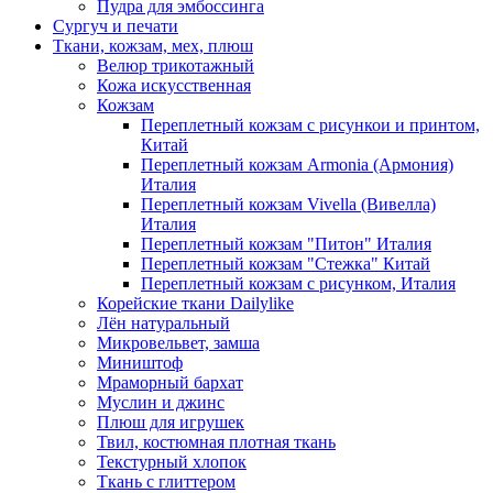
Пудра для эмбоссинга
Сургуч и печати
Ткани, кожзам, мех, плюш
Велюр трикотажный
Кожа искусственная
Кожзам
Переплетный кожзам с рисункои и принтом,
Китай
Переплетный кожзам Armonia (Армония)
Италия
Переплетный кожзам Vivella (Вивелла)
Италия
Переплетный кожзам "Питон" Италия
Переплетный кожзам "Стежка" Китай
Переплетный кожзам с рисунком, Италия
Корейские ткани Dailylike
Лён натуральный
Микровельвет, замша
Миништоф
Мраморный бархат
Муслин и джинс
Плюш для игрушек
Твил, костюмная плотная ткань
Текстурный хлопок
Ткань с глиттером