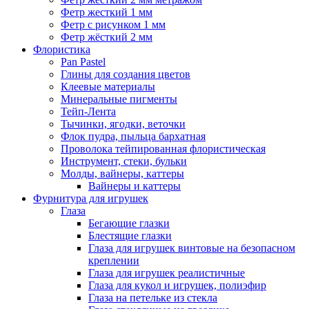
Фетр жесткий 1 мм
Фетр с рисунком 1 мм
Фетр жёсткий 2 мм
Флористика
Pan Pastel
Глины для создания цветов
Клеевые материалы
Минеральные пигменты
Тейп-Лента
Тычинки, ягодки, веточки
Флок пудра, пыльца бархатная
Проволока тейпированная флористическая
Инструмент, стеки, бульки
Молды, вайнеры, каттеры
Вайнеры и каттеры
Фурнитура для игрушек
Глаза
Бегающие глазки
Блестящие глазки
Глаза для игрушек винтовые на безопасном
креплении
Глаза для игрушек реалистичные
Глаза для кукол и игрушек, полиэфир
Глаза на петельке из стекла