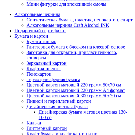
Мини фигурки для эпоксидной смолы
Алкогольные чернила
Синтетическая бумага, пластик, пенокартон, спирт
Алкогольные чернила Craft Alcohol INK
Подарочный сертификат
Бумага и картон
Бумага тишью
Глиттерная бумага с блеском на клеевой основе
Заготовка для открытки, пригласительного,
конверты
Зеркальный картон
Крафт-конверты
Пенокартон
Термотрансферная бумага
Цветной картон матовый 220 грамм 50х70 см
Цветной картон матовый 220 грамм A4 формат
Цветной картон матовый 300 грамм 50х70 см
Пивной и переплетный картон
Дизайнерская цветная бумага
Дизайнерская бумага матовая цветная 130-
160 гр
Калька
Глиттерный картон
Крафт бумага и крафт картон и пр.