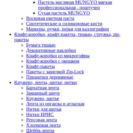
Пастель масляная MUNGYO мягкая
профессиональная - поштучно
Сухая пастель MUNGYO
Восковая цветная паста
Синтетические и силиконовые кисти
Маркеры, ручки, перья для каллиграфии
Крафт-коробки, крафт-пакеты, тишью, стружка, zip-
пакеты
Бумага тишью
Декоративные наклейки
Крафт-коробки из микрогофры
Крафт-коробки с окошком
Крафт-пакеты
Пакеты с защелкой Zip-Lock
Прищепки деревянные
Кружево, ленты, шитье, нитки
Бархатная лента
Замшевый шнур
Кружево, шитье
Лента из органзы и атласная
Нитки для шитья
Нитки ИРИС
Репсовая лента
Хлопковая лента
Шебби-ленты