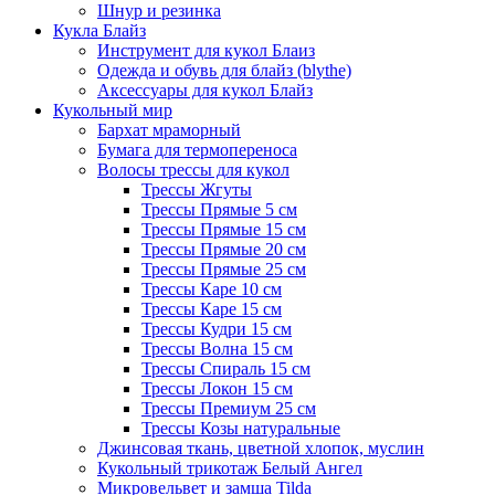
Шнур и резинка
Кукла Блайз
Инструмент для кукол Блаиз
Одежда и обувь для блайз (blythe)
Аксессуары для кукол Блайз
Кукольный мир
Бархат мраморный
Бумага для термопереноса
Волосы трессы для кукол
Трессы Жгуты
Трессы Прямые 5 см
Трессы Прямые 15 см
Трессы Прямые 20 см
Трессы Прямые 25 см
Трессы Каре 10 см
Трессы Каре 15 см
Трессы Кудри 15 см
Трессы Волна 15 см
Трессы Спираль 15 см
Трессы Локон 15 см
Трессы Премиум 25 см
Трессы Козы натуральные
Джинсовая ткань, цветной хлопок, муслин
Кукольный трикотаж Белый Ангел
Микровельвет и замша Tilda