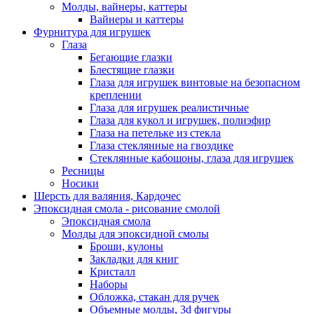
Молды, вайнеры, каттеры
Вайнеры и каттеры
Фурнитура для игрушек
Глаза
Бегающие глазки
Блестящие глазки
Глаза для игрушек винтовые на безопасном
креплении
Глаза для игрушек реалистичные
Глаза для кукол и игрушек, полиэфир
Глаза на петельке из стекла
Глаза стеклянные на гвоздике
Стеклянные кабошоны, глаза для игрушек
Ресницы
Носики
Шерсть для валяния, Кардочес
Эпоксидная смола - рисование смолой
Эпоксидная смола
Молды для эпоксидной смолы
Броши, кулоны
Закладки для книг
Кристалл
Наборы
Обложка, стакан для ручек
Объемные молды, 3d фигуры