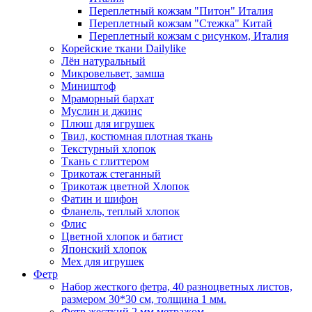
Переплетный кожзам "Питон" Италия
Переплетный кожзам "Стежка" Китай
Переплетный кожзам с рисунком, Италия
Корейские ткани Dailylike
Лён натуральный
Микровельвет, замша
Миништоф
Мраморный бархат
Муслин и джинс
Плюш для игрушек
Твил, костюмная плотная ткань
Текстурный хлопок
Ткань с глиттером
Трикотаж стеганный
Трикотаж цветной Хлопок
Фатин и шифон
Фланель, теплый хлопок
Флис
Цветной хлопок и батист
Японский хлопок
Мех для игрушек
Фетр
Набор жесткого фетра, 40 разноцветных листов,
размером 30*30 см, толщина 1 мм.
Фетр жесткий 2 мм метражом