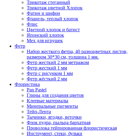
Трикотаж стеганный
Трикотаж цветной Хлопок
Фатин и шифон
Фланель, теплый хлопок
Флис
Цветной хлопок и батист
Японский хлопок
Мех для игрушек
Фетр
Набор жесткого фетра, 40 разноцветных листов,
размером 30*30 см, толщина 1 мм.
Фетр жесткий 2 мм метражом
Фетр жесткий 1 мм
Фетр с рисунком 1 мм
Фетр жёсткий 2 мм
Флористика
Pan Pastel
Глины для создания цветов
Клеевые материалы
Минеральные пигменты
Тейп-Лента
Тычинки, ягодки, веточки
Флок пудра, пыльца бархатная
Проволока тейпированная флористическая
Инструмент, стеки, бульки