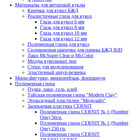
Материалы для авторской куклы
Крючки для кукол БЖД
Реалистичные глаза для кукол
Глаза для кукол 6 мм
Глаза для кукол 8 мм
Глаза для кукол 10 мм
Глаза для кукол 12 мм
Полимерная глина для кукол
Силиконовая шапочка для парика БЖД BJD
Лаки Mr.Super Clear и Mr.Color
Молды кукольных лиц
Стеки для моделирования
Эластичный шнур-резинка
Мини-фигурки, микропейзаж, флорариум
Полимерная глина
Пудра, лаки, гель, клей
Тайская полимерная глина "Modern Clay"
Эпоксидный пластилин "Моделайт"
Запекаемая пластика CERNIT
Полимерная глина CERNIT № 1 (Number
One) 56гр.
Полимерная глина CERNIT № 1 (Number
One) 250 гр.
Полимерная глина CERNIT
TRANSLUCENT