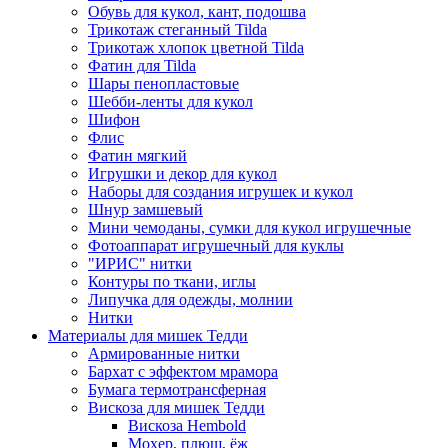
Обувь для кукол, кант, подошва
Трикотаж стеганный Tilda
Трикотаж хлопок цветной Tilda
Фатин для Tilda
Шары пенопластовые
Шебби-ленты для кукол
Шифон
Флис
Фатин мягкий
Игрушки и декор для кукол
Наборы для создания игрушек и кукол
Шнур замшевый
Мини чемоданы, сумки для кукол игрушечные
Фотоаппарат игрушечный для куклы
"ИРИС" нитки
Контуры по ткани, иглы
Липучка для одежды, молнии
Нитки
Материалы для мишек Тедди
Армированные нитки
Бархат с эффектом мрамора
Бумага термотрансферная
Вискоза для мишек Тедди
Вискоза Hembold
Мохер, плюш, ёж