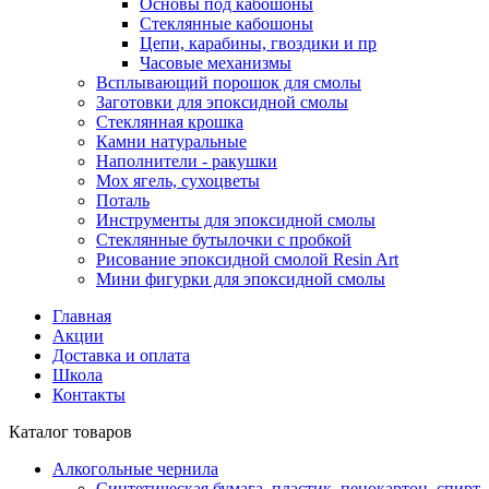
Основы под кабошоны
Стеклянные кабошоны
Цепи, карабины, гвоздики и пр
Часовые механизмы
Всплывающий порошок для смолы
Заготовки для эпоксидной смолы
Стеклянная крошка
Камни натуральные
Наполнители - ракушки
Мох ягель, сухоцветы
Поталь
Инструменты для эпоксидной смолы
Стеклянные бутылочки с пробкой
Рисование эпоксидной смолой Resin Art
Мини фигурки для эпоксидной смолы
Главная
Акции
Доставка и оплата
Школа
Контакты
Каталог товаров
Алкогольные чернила
Синтетическая бумага, пластик, пенокартон, спирт