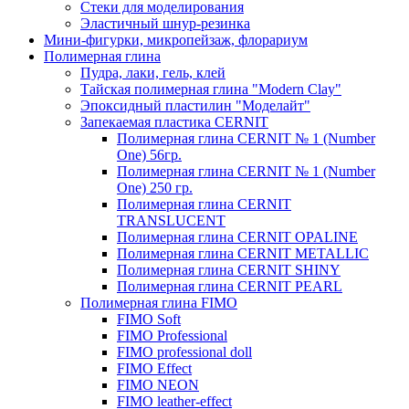
Стеки для моделирования
Эластичный шнур-резинка
Мини-фигурки, микропейзаж, флорариум
Полимерная глина
Пудра, лаки, гель, клей
Тайская полимерная глина "Modern Clay"
Эпоксидный пластилин "Моделайт"
Запекаемая пластика CERNIT
Полимерная глина CERNIT № 1 (Number
One) 56гр.
Полимерная глина CERNIT № 1 (Number
One) 250 гр.
Полимерная глина CERNIT
TRANSLUCENT
Полимерная глина CERNIT OPALINE
Полимерная глина CERNIT METALLIC
Полимерная глина CERNIT SHINY
Полимерная глина CERNIT PEARL
Полимерная глина FIMO
FIMO Soft
FIMO Professional
FIMO professional doll
FIMO Effect
FIMO NEON
FIMO leather-effect