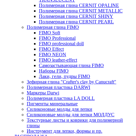
Полимерная глина CERNIT OPALINE
Полимерная глина CERNIT METALLIC
Полимерная глина CERNIT SHINY
Полимерная глина CERNIT PEARL
Полимерная глина FIMO
FIMO Soft
FIMO Professional
FIMO professional doll
FIMO Effect
FIMO NEON
FIMO leather-effect
Самозастывающая глина FIMO
Наборы FIMO
Лаки, гели, пудры FIMO
Зефирная глина "Crafter's clay by Canucraft"
Полимерная пластика DARWI
Маркеры Darwi
Полимерная пластика LA DOLL
Пигменты минеральные
Силиконовые молды для лепки
Силиконовые молды для лепки МОЛДУС
Текстурные листы и коврики для полимерной
глины
Инструмент для лепки, формы и пр.