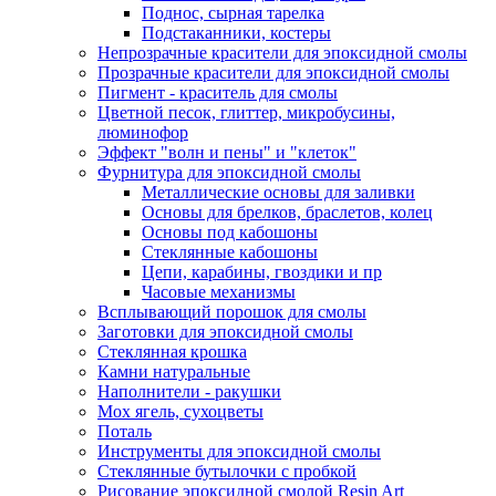
Поднос, сырная тарелка
Подстаканники, костеры
Непрозрачные красители для эпоксидной смолы
Прозрачные красители для эпоксидной смолы
Пигмент - краситель для смолы
Цветной песок, глиттер, микробусины,
люминофор
Эффект "волн и пены" и "клеток"
Фурнитура для эпоксидной смолы
Металлические основы для заливки
Основы для брелков, браслетов, колец
Основы под кабошоны
Стеклянные кабошоны
Цепи, карабины, гвоздики и пр
Часовые механизмы
Всплывающий порошок для смолы
Заготовки для эпоксидной смолы
Стеклянная крошка
Камни натуральные
Наполнители - ракушки
Мох ягель, сухоцветы
Поталь
Инструменты для эпоксидной смолы
Стеклянные бутылочки с пробкой
Рисование эпоксидной смолой Resin Art