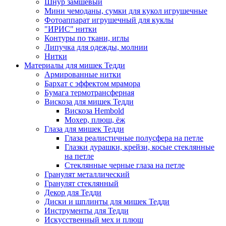
Шнур замшевый
Мини чемоданы, сумки для кукол игрушечные
Фотоаппарат игрушечный для куклы
"ИРИС" нитки
Контуры по ткани, иглы
Липучка для одежды, молнии
Нитки
Материалы для мишек Тедди
Армированные нитки
Бархат с эффектом мрамора
Бумага термотрансферная
Вискоза для мишек Тедди
Вискоза Hembold
Мохер, плюш, ёж
Глаза для мишек Тедди
Глаза реалистичные полусфера на петле
Глазки дурашки, крейзи, косые стеклянные
на петле
Стеклянные черные глаза на петле
Гранулят металлический
Гранулят стеклянный
Декор для Тедди
Диски и шплинты для мишек Тедди
Инструменты для Тедди
Искусственный мех и плюш