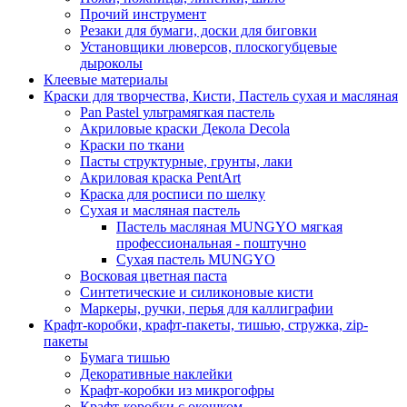
Прочий инструмент
Резаки для бумаги, доски для биговки
Установщики люверсов, плоскогубцевые
дыроколы
Клеевые материалы
Краски для творчества, Кисти, Пастель сухая и масляная
Pan Pastel ультрамягкая пастель
Акриловые краски Декола Decola
Краски по ткани
Пасты структурные, грунты, лаки
Акриловая краска PentArt
Краска для росписи по шелку
Cухая и масляная пастель
Пастель масляная MUNGYO мягкая
профессиональная - поштучно
Сухая пастель MUNGYO
Восковая цветная паста
Синтетические и силиконовые кисти
Маркеры, ручки, перья для каллиграфии
Крафт-коробки, крафт-пакеты, тишью, стружка, zip-
пакеты
Бумага тишью
Декоративные наклейки
Крафт-коробки из микрогофры
Крафт-коробки с окошком