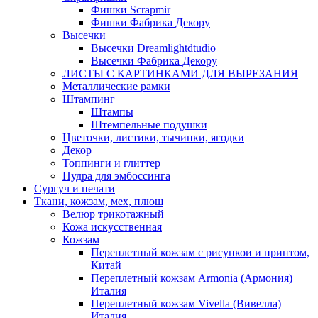
Фишки Scrapmir
Фишки Фабрика Декору
Высечки
Высечки Dreamlightdtudio
Высечки Фабрика Декору
ЛИСТЫ С КАРТИНКАМИ ДЛЯ ВЫРЕЗАНИЯ
Металлические рамки
Штампинг
Штампы
Штемпельные подушки
Цветочки, листики, тычинки, ягодки
Декор
Топпинги и глиттер
Пудра для эмбоссинга
Сургуч и печати
Ткани, кожзам, мех, плюш
Велюр трикотажный
Кожа искусственная
Кожзам
Переплетный кожзам с рисункои и принтом,
Китай
Переплетный кожзам Armonia (Армония)
Италия
Переплетный кожзам Vivella (Вивелла)
Италия