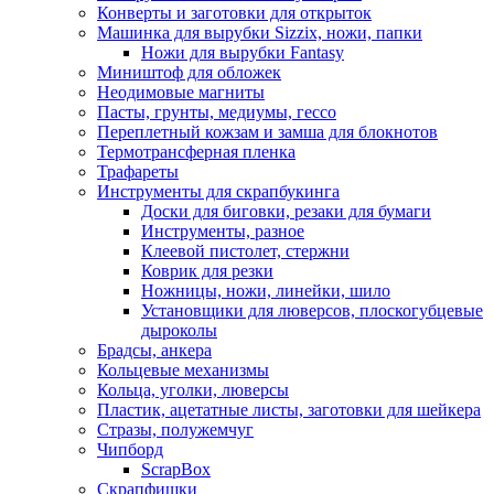
Конверты и заготовки для открыток
Машинка для вырубки Sizzix, ножи, папки
Ножи для вырубки Fantasy
Миништоф для обложек
Неодимовые магниты
Пасты, грунты, медиумы, гессо
Переплетный кожзам и замша для блокнотов
Термотрансферная пленка
Трафареты
Инструменты для скрапбукинга
Доски для биговки, резаки для бумаги
Инструменты, разное
Клеевой пистолет, стержни
Коврик для резки
Ножницы, ножи, линейки, шило
Установщики для люверсов, плоскогубцевые
дыроколы
Брадсы, анкера
Кольцевые механизмы
Кольца, уголки, люверсы
Пластик, ацетатные листы, заготовки для шейкера
Стразы, полужемчуг
Чипборд
ScrapBox
Скрапфишки