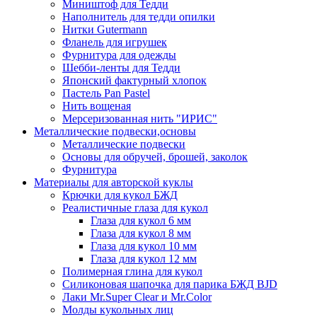
Миништоф для Тедди
Наполнитель для тедди опилки
Нитки Gutermann
Фланель для игрушек
Фурнитура для одежды
Шебби-ленты для Тедди
Японский фактурный хлопок
Пастель Pan Pastel
Нить вощеная
Мерсеризованная нить "ИРИС"
Металлические подвески,основы
Металлические подвески
Основы для обручей, брошей, заколок
Фурнитура
Материалы для авторской куклы
Крючки для кукол БЖД
Реалистичные глаза для кукол
Глаза для кукол 6 мм
Глаза для кукол 8 мм
Глаза для кукол 10 мм
Глаза для кукол 12 мм
Полимерная глина для кукол
Силиконовая шапочка для парика БЖД BJD
Лаки Mr.Super Clear и Mr.Color
Молды кукольных лиц