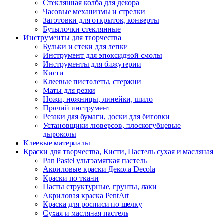
Стеклянная колба для декора
Часовые механизмы и стрелки
Заготовки для открыток, конверты
Бутылочки стеклянные
Инструменты для творчества
Бульки и стеки для лепки
Инструмент для эпоксидной смолы
Инструменты для бижутерии
Кисти
Клеевые пистолеты, стержни
Маты для резки
Ножи, ножницы, линейки, шило
Прочий инструмент
Резаки для бумаги, доски для биговки
Установщики люверсов, плоскогубцевые
дыроколы
Клеевые материалы
Краски для творчества, Кисти, Пастель сухая и масляная
Pan Pastel ультрамягкая пастель
Акриловые краски Декола Decola
Краски по ткани
Пасты структурные, грунты, лаки
Акриловая краска PentArt
Краска для росписи по шелку
Cухая и масляная пастель