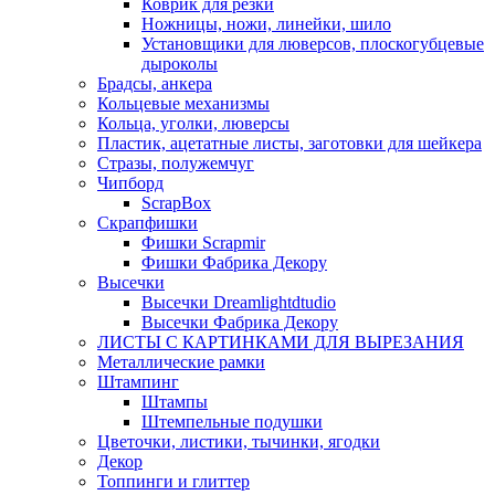
Коврик для резки
Ножницы, ножи, линейки, шило
Установщики для люверсов, плоскогубцевые
дыроколы
Брадсы, анкера
Кольцевые механизмы
Кольца, уголки, люверсы
Пластик, ацетатные листы, заготовки для шейкера
Стразы, полужемчуг
Чипборд
ScrapBox
Скрапфишки
Фишки Scrapmir
Фишки Фабрика Декору
Высечки
Высечки Dreamlightdtudio
Высечки Фабрика Декору
ЛИСТЫ С КАРТИНКАМИ ДЛЯ ВЫРЕЗАНИЯ
Металлические рамки
Штампинг
Штампы
Штемпельные подушки
Цветочки, листики, тычинки, ягодки
Декор
Топпинги и глиттер