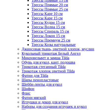
Трессы Прямые 15 см
Трессы Прямые 20 см
Трессы Прямые 25 см
Трессы Каре 10 см
Трессы Каре 15 см
Трессы Кудри 15 см
Трессы Волна 15 см
Трессы Спираль 15 см
Трессы Локон 15 см
Трессы Премиум 25 см
Трессы Козы натуральные
Джинсовая ткань, цветной хлопок, муслин
Кукольный трикотаж Белый Ангел
Микровельвет и замша Tilda
Обувь для кукол, кант, подошва
Трикотаж стеганный Tilda
Трикотаж хлопок цветной Tilda
Фатин для Tilda
Шары пенопластовые
Шебби-ленты для кукол
Шифон
Флис
Фатин мягкий
Игрушки и декор для кукол
Наборы для создания игрушек и кукол