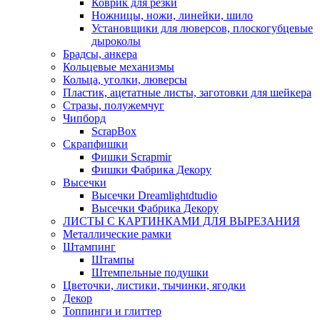
Коврик для резки
Ножницы, ножи, линейки, шило
Установщики для люверсов, плоскогубцевые
дыроколы
Брадсы, анкера
Кольцевые механизмы
Кольца, уголки, люверсы
Пластик, ацетатные листы, заготовки для шейкера
Стразы, полужемчуг
Чипборд
ScrapBox
Скрапфишки
Фишки Scrapmir
Фишки Фабрика Декору
Высечки
Высечки Dreamlightdtudio
Высечки Фабрика Декору
ЛИСТЫ С КАРТИНКАМИ ДЛЯ ВЫРЕЗАНИЯ
Металлические рамки
Штампинг
Штампы
Штемпельные подушки
Цветочки, листики, тычинки, ягодки
Декор
Топпинги и глиттер