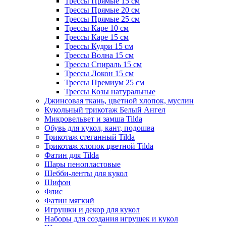
Трессы Прямые 15 см
Трессы Прямые 20 см
Трессы Прямые 25 см
Трессы Каре 10 см
Трессы Каре 15 см
Трессы Кудри 15 см
Трессы Волна 15 см
Трессы Спираль 15 см
Трессы Локон 15 см
Трессы Премиум 25 см
Трессы Козы натуральные
Джинсовая ткань, цветной хлопок, муслин
Кукольный трикотаж Белый Ангел
Микровельвет и замша Tilda
Обувь для кукол, кант, подошва
Трикотаж стеганный Tilda
Трикотаж хлопок цветной Tilda
Фатин для Tilda
Шары пенопластовые
Шебби-ленты для кукол
Шифон
Флис
Фатин мягкий
Игрушки и декор для кукол
Наборы для создания игрушек и кукол