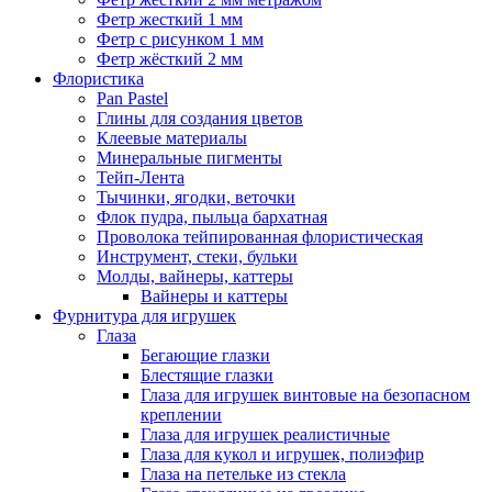
Фетр жесткий 1 мм
Фетр с рисунком 1 мм
Фетр жёсткий 2 мм
Флористика
Pan Pastel
Глины для создания цветов
Клеевые материалы
Минеральные пигменты
Тейп-Лента
Тычинки, ягодки, веточки
Флок пудра, пыльца бархатная
Проволока тейпированная флористическая
Инструмент, стеки, бульки
Молды, вайнеры, каттеры
Вайнеры и каттеры
Фурнитура для игрушек
Глаза
Бегающие глазки
Блестящие глазки
Глаза для игрушек винтовые на безопасном
креплении
Глаза для игрушек реалистичные
Глаза для кукол и игрушек, полиэфир
Глаза на петельке из стекла