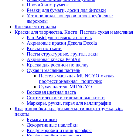
Прочий инструмент
Резаки для бумаги, доски для биговки
Установщики люверсов, плоскогубцевые
дыроколы
Клеевые материалы
Краски для творчества, Кисти, Пастель сухая и масляная
Pan Pastel ультрамягкая пастель
Акриловые краски Декола Decola
Краски по ткани
Пасты структурные, грунты, лаки
Акриловая краска PentArt
Краска для росписи по шелку
Cухая и масляная пастель
Пастель масляная MUNGYO мягкая
профессиональная - поштучно
Сухая пастель MUNGYO
Восковая цветная паста
Синтетические и силиконовые кисти
Маркеры, ручки, перья для каллиграфии
Крафт-коробки, крафт-пакеты, тишью, стружка, zip-
пакеты
Бумага тишью
Декоративные наклейки
Крафт-коробки из микрогофры
Крафт-коробки с окошком