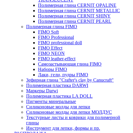
Полимерная глина CERNIT OPALINE
Полимерная глина CERNIT METALLIC
Полимерная глина CERNIT SHINY
Полимерная глина CERNIT PEARL
Полимерная глина FIMO
FIMO Soft
FIMO Professional
FIMO professional doll
FIMO Effect
FIMO NEON
FIMO leather-effect
Самозастывающая глина FIMO
Наборы FIMO
Лаки, гели, пудры FIMO
Зефирная глина "Crafter's clay by Canucraft"
Полимерная пластика DARWI
Маркеры Darwi
Полимерная пластика LA DOLL
Пигменты минеральные
Силиконовые молды для лепки
Силиконовые молды для лепки МОЛДУС
Текстурные листы и коврики для полимерной
глины
Инструмент для лепки, формы и пр.