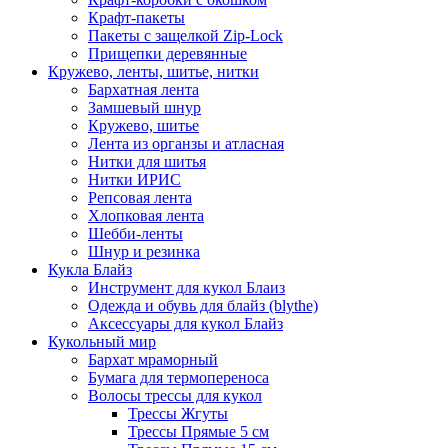
Крафт-пакеты
Пакеты с защелкой Zip-Lock
Прищепки деревянные
Кружево, ленты, шитье, нитки
Бархатная лента
Замшевый шнур
Кружево, шитье
Лента из органзы и атласная
Нитки для шитья
Нитки ИРИС
Репсовая лента
Хлопковая лента
Шебби-ленты
Шнур и резинка
Кукла Блайз
Инструмент для кукол Блаиз
Одежда и обувь для блайз (blythe)
Аксессуары для кукол Блайз
Кукольный мир
Бархат мраморный
Бумага для термопереноса
Волосы трессы для кукол
Трессы Жгуты
Трессы Прямые 5 см