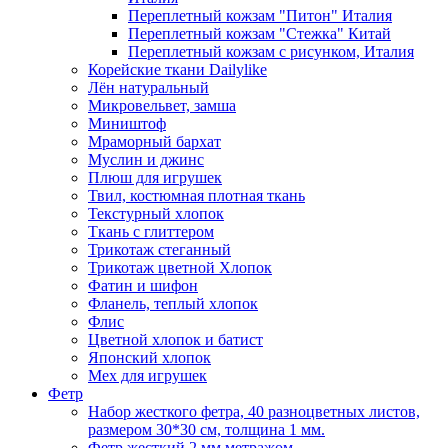
Переплетный кожзам "Питон" Италия
Переплетный кожзам "Стежка" Китай
Переплетный кожзам с рисунком, Италия
Корейские ткани Dailylike
Лён натуральный
Микровельвет, замша
Миништоф
Мраморный бархат
Муслин и джинс
Плюш для игрушек
Твил, костюмная плотная ткань
Текстурный хлопок
Ткань с глиттером
Трикотаж стеганный
Трикотаж цветной Хлопок
Фатин и шифон
Фланель, теплый хлопок
Флис
Цветной хлопок и батист
Японский хлопок
Мех для игрушек
Фетр
Набор жесткого фетра, 40 разноцветных листов,
размером 30*30 см, толщина 1 мм.
Фетр жесткий 2 мм метражом