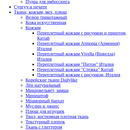
Пудра для эмбоссинга
Сургуч и печати
Ткани, кожзам, мех, плюш
Велюр трикотажный
Кожа искусственная
Кожзам
Переплетный кожзам с рисункои и принтом,
Китай
Переплетный кожзам Armonia (Армония)
Италия
Переплетный кожзам Vivella (Вивелла)
Италия
Переплетный кожзам "Питон" Италия
Переплетный кожзам "Стежка" Китай
Переплетный кожзам с рисунком, Италия
Корейские ткани Dailylike
Лён натуральный
Микровельвет, замша
Миништоф
Мраморный бархат
Муслин и джинс
Плюш для игрушек
Твил, костюмная плотная ткань
Текстурный хлопок
Ткань с глиттером