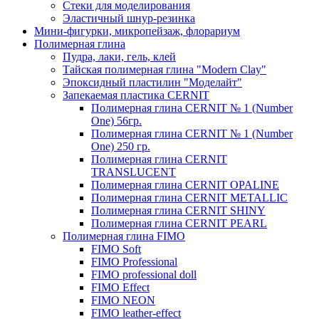
Стеки для моделирования
Эластичный шнур-резинка
Мини-фигурки, микропейзаж, флорариум
Полимерная глина
Пудра, лаки, гель, клей
Тайская полимерная глина "Modern Clay"
Эпоксидный пластилин "Моделайт"
Запекаемая пластика CERNIT
Полимерная глина CERNIT № 1 (Number
One) 56гр.
Полимерная глина CERNIT № 1 (Number
One) 250 гр.
Полимерная глина CERNIT
TRANSLUCENT
Полимерная глина CERNIT OPALINE
Полимерная глина CERNIT METALLIC
Полимерная глина CERNIT SHINY
Полимерная глина CERNIT PEARL
Полимерная глина FIMO
FIMO Soft
FIMO Professional
FIMO professional doll
FIMO Effect
FIMO NEON
FIMO leather-effect