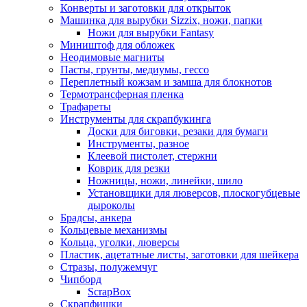
Конверты и заготовки для открыток
Машинка для вырубки Sizzix, ножи, папки
Ножи для вырубки Fantasy
Миништоф для обложек
Неодимовые магниты
Пасты, грунты, медиумы, гессо
Переплетный кожзам и замша для блокнотов
Термотрансферная пленка
Трафареты
Инструменты для скрапбукинга
Доски для биговки, резаки для бумаги
Инструменты, разное
Клеевой пистолет, стержни
Коврик для резки
Ножницы, ножи, линейки, шило
Установщики для люверсов, плоскогубцевые
дыроколы
Брадсы, анкера
Кольцевые механизмы
Кольца, уголки, люверсы
Пластик, ацетатные листы, заготовки для шейкера
Стразы, полужемчуг
Чипборд
ScrapBox
Скрапфишки