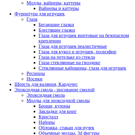
Молды, вайнеры, каттеры
Вайнеры и каттеры
Фурнитура для игрушек
Глаза
Бегающие глазки
Блестящие глазки
Глаза для игрушек винтовые на безопасном
креплении
Глаза для игрушек реалистичные
Глаза для кукол и игрушек, полиэфир
Глаза на петельке из стекла
Глаза стеклянные на гвоздике
Стеклянные кабошоны, глаза для игрушек
Ресницы
Носики
Шерсть для валяния, Кардочес
Эпоксидная смола - рисование смолой
Эпоксидная смола
Молды для эпоксидной смолы
Броши, кулоны
Закладки для книг
Кристалл
Наборы
Обложка, стакан для ручек
Объемные молды, 3d фигуры