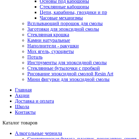
Основы под кабошоны
Стеклянные кабошоны
Цепи, карабины, гвоздики и пр
Часовые механизмы
Всплывающий порошок для смолы
Заготовки для эпоксидной смолы
Стеклянная крошка
Камни натуральные
Наполнители - ракушки
Мох ягель, сухоцветы
Поталь
Инструменты для эпоксидной смолы
Стеклянные бутылочки с пробкой
Рисование эпоксидной смолой Resin Art
Мини фигурки для эпоксидной смолы
Главная
Акции
Доставка и оплата
Школа
Контакты
Каталог товаров
Алкогольные чернила
Синтетическая бумага, пластик, пенокартон, спирт