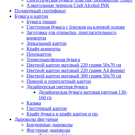
Алкогольные чернила Craft Alcohol INK
Подарочный сертификат
Бумага и картон
Бумага тишью
Глиттерная бумага с блеском на клеевой основе
Заготовка для открытки, пригласительного,
конверты
Зеркальный картон
Крафт-конверты
Пенокартон
Термотрансферная бумага
Цветной картон матовый 220 грамм 50х70 см
Цветной картон матовый 220 грамм A4 формат
Цветной картон матовый 300 грамм 50х70 см
Пивной и переплетный картон
Дизайнерская цветная бумага
Дизайнерская бумага матовая цветная 130-
160 гр
Калька
Глиттерный картон
Крафт бумага и крафт картон и пр.
Дыроколы фигурные
Бордюрные дыроколы
Фигурные дыроколы