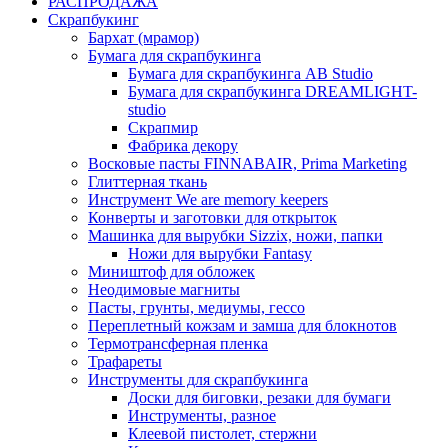
РАСПРОДАЖА
Скрапбукинг
Бархат (мрамор)
Бумага для скрапбукинга
Бумага для скрапбукинга AB Studio
Бумага для скрапбукинга DREAMLIGHT-
studio
Скрапмир
Фабрика декору
Восковые пасты FINNABAIR, Prima Marketing
Глиттерная ткань
Инструмент We are memory keepers
Конверты и заготовки для открыток
Машинка для вырубки Sizzix, ножи, папки
Ножи для вырубки Fantasy
Миништоф для обложек
Неодимовые магниты
Пасты, грунты, медиумы, гессо
Переплетный кожзам и замша для блокнотов
Термотрансферная пленка
Трафареты
Инструменты для скрапбукинга
Доски для биговки, резаки для бумаги
Инструменты, разное
Клеевой пистолет, стержни