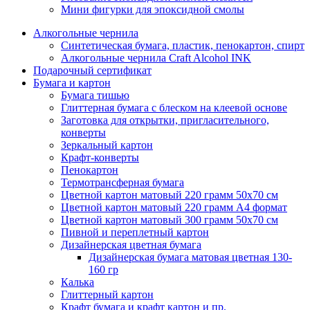
Мини фигурки для эпоксидной смолы
Алкогольные чернила
Синтетическая бумага, пластик, пенокартон, спирт
Алкогольные чернила Craft Alcohol INK
Подарочный сертификат
Бумага и картон
Бумага тишью
Глиттерная бумага с блеском на клеевой основе
Заготовка для открытки, пригласительного,
конверты
Зеркальный картон
Крафт-конверты
Пенокартон
Термотрансферная бумага
Цветной картон матовый 220 грамм 50х70 см
Цветной картон матовый 220 грамм A4 формат
Цветной картон матовый 300 грамм 50х70 см
Пивной и переплетный картон
Дизайнерская цветная бумага
Дизайнерская бумага матовая цветная 130-
160 гр
Калька
Глиттерный картон
Крафт бумага и крафт картон и пр.