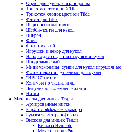
Обувь для кукол, кант, подошва
Трикотаж стеганный Tilda
Трикотаж хлопок цветной Tilda
Фатин для Tilda
Шары пенопластовые
Шебби-ленты для кукол
Шифон
Флис
Фатин мягкий
Игрушки и декор для кукол
Наборы для создания игрушек и кукол
Шнур замшевый
Мини чемоданы, сумки для кукол игрушечные
Фотоаппарат игрушечный для куклы
"ИРИС" нитки
Контуры по ткани, иглы
Липучка для одежды, молнии
Нитки
Материалы для мишек Тедди
Армированные нитки
Бархат с эффектом мрамора
Бумага термотрансферная
Вискоза для мишек Тедди
Вискоза Hembold
Мохер, плюш, ёж