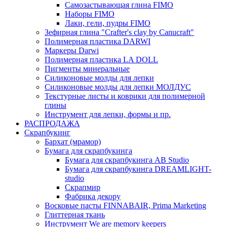
Самозастывающая глина FIMO
Наборы FIMO
Лаки, гели, пудры FIMO
Зефирная глина "Crafter's clay by Canucraft"
Полимерная пластика DARWI
Маркеры Darwi
Полимерная пластика LA DOLL
Пигменты минеральные
Силиконовые молды для лепки
Силиконовые молды для лепки МОЛДУС
Текстурные листы и коврики для полимерной
глины
Инструмент для лепки, формы и пр.
РАСПРОДАЖА
Скрапбукинг
Бархат (мрамор)
Бумага для скрапбукинга
Бумага для скрапбукинга AB Studio
Бумага для скрапбукинга DREAMLIGHT-
studio
Скрапмир
Фабрика декору
Восковые пасты FINNABAIR, Prima Marketing
Глиттерная ткань
Инструмент We are memory keepers