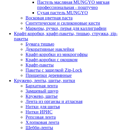
Пастель масляная MUNGYO мягкая
профессиональная - поштучно
Сухая пастель MUNGYO
Восковая цветная паста
Синтетические и силиконовые кисти
Маркеры, ручки, перья для каллиграфии
Крафт-коробки, крафт-пакеты, тишью, стружка, zip-
пакеты
Бумага тишью
Декоративные наклейки
Крафт-коробки из микрогофры
Крафт-коробки с окошком
Крафт-пакеты
Пакеты с защелкой Zip-Lock
Прищепки деревянные
Кружево, ленты, шитье, нитки
Бархатная лента
Замшевый шнур
Кружево, шитье
Лента из органзы и атласная
Нитки для шитья
Нитки ИРИС
Репсовая лента
Хлопковая лента
Шебби-ленты