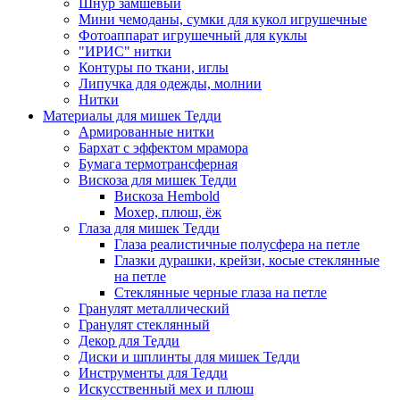
Шнур замшевый
Мини чемоданы, сумки для кукол игрушечные
Фотоаппарат игрушечный для куклы
"ИРИС" нитки
Контуры по ткани, иглы
Липучка для одежды, молнии
Нитки
Материалы для мишек Тедди
Армированные нитки
Бархат с эффектом мрамора
Бумага термотрансферная
Вискоза для мишек Тедди
Вискоза Hembold
Мохер, плюш, ёж
Глаза для мишек Тедди
Глаза реалистичные полусфера на петле
Глазки дурашки, крейзи, косые стеклянные
на петле
Стеклянные черные глаза на петле
Гранулят металлический
Гранулят стеклянный
Декор для Тедди
Диски и шплинты для мишек Тедди
Инструменты для Тедди
Искусственный мех и плюш