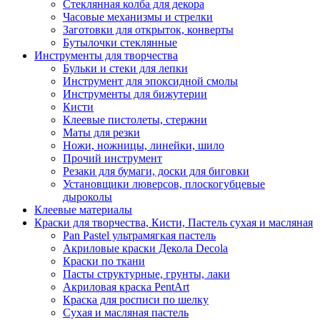
Стеклянная колба для декора
Часовые механизмы и стрелки
Заготовки для открыток, конверты
Бутылочки стеклянные
Инструменты для творчества
Бульки и стеки для лепки
Инструмент для эпоксидной смолы
Инструменты для бижутерии
Кисти
Клеевые пистолеты, стержни
Маты для резки
Ножи, ножницы, линейки, шило
Прочий инструмент
Резаки для бумаги, доски для биговки
Установщики люверсов, плоскогубцевые
дыроколы
Клеевые материалы
Краски для творчества, Кисти, Пастель сухая и масляная
Pan Pastel ультрамягкая пастель
Акриловые краски Декола Decola
Краски по ткани
Пасты структурные, грунты, лаки
Акриловая краска PentArt
Краска для росписи по шелку
Cухая и масляная пастель