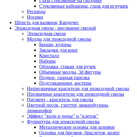
Глаза стеклянные на гвоздике
Стеклянные кабошоны, глаза для игрушек
Ресницы
Носики
Шерсть для валяния, Кардочес
Эпоксидная смола - рисование смолой
Эпоксидная смола
Молды для эпоксидной смолы
Броши, кулоны
Закладки для книг
Кристалл
Наборы
Обложка, стакан для ручек
Объемные молды, 3d фигуры
Поднос, сырная тарелка
Подстаканники, костеры
Непрозрачные красители для эпоксидной смолы
Прозрачные красители для эпоксидной смолы
Пигмент - краситель для смолы
Цветной песок, глиттер, микробусины,
люминофор
Эффект "волн и пены" и "клеток"
Фурнитура для эпоксидной смолы
Металлические основы для заливки
Основы для брелков, браслетов, колец