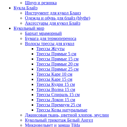
Шнур и резинка
Кукла Блайз
Инструмент для кукол Блаиз
Одежда и обувь для блайз (blythe)
Аксессуары для кукол Блайз
Кукольный мир
Бархат мраморный
Бумага для термопереноса
Волосы трессы для кукол
Трессы Жгуты
Трессы Прямые 5 см
Трессы Прямые 15 см
Трессы Прямые 20 см
Трессы Прямые 25 см
Трессы Каре 10 см
Трессы Каре 15 см
Трессы Кудри 15 см
Трессы Волна 15 см
Трессы Спираль 15 см
Трессы Локон 15 см
Трессы Премиум 25 см
Трессы Козы натуральные
Джинсовая ткань, цветной хлопок, муслин
Кукольный трикотаж Белый Ангел
Микровельвет и замша Tilda