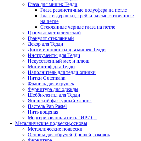
Глаза для мишек Тедди
Глаза реалистичные полусфера на петле
Глазки дурашки, крейзи, косые стеклянные
на петле
Стеклянные черные глаза на петле
Гранулят металлический
Гранулят стеклянный
Декор для Тедди
Диски и шплинты для мишек Тедди
Инструменты для Тедди
Искусственный мех и плюш
Миништоф для Тедди
Наполнитель для тедди опилки
Нитки Gutermann
Фланель для игрушек
Фурнитура для одежды
Шебби-ленты для Тедди
Японский фактурный хлопок
Пастель Pan Pastel
Нить вощеная
Мерсеризованная нить "ИРИС"
Металлические подвески,основы
Металлические подвески
Основы для обручей, брошей, заколок
Фурнитура