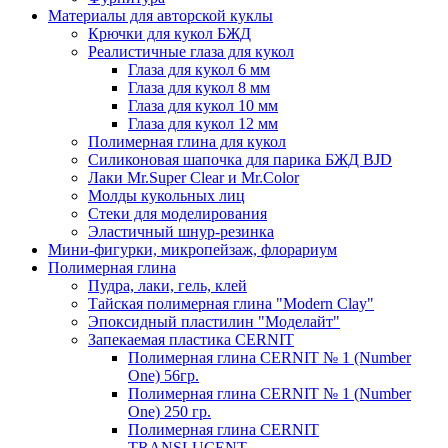
Материалы для авторской куклы
Крючки для кукол БЖД
Реалистичные глаза для кукол
Глаза для кукол 6 мм
Глаза для кукол 8 мм
Глаза для кукол 10 мм
Глаза для кукол 12 мм
Полимерная глина для кукол
Силиконовая шапочка для парика БЖД BJD
Лаки Mr.Super Clear и Mr.Color
Молды кукольных лиц
Стеки для моделирования
Эластичный шнур-резинка
Мини-фигурки, микропейзаж, флорариум
Полимерная глина
Пудра, лаки, гель, клей
Тайская полимерная глина "Modern Clay"
Эпоксидный пластилин "Моделайт"
Запекаемая пластика CERNIT
Полимерная глина CERNIT № 1 (Number
One) 56гр.
Полимерная глина CERNIT № 1 (Number
One) 250 гр.
Полимерная глина CERNIT
TRANSLUCENT