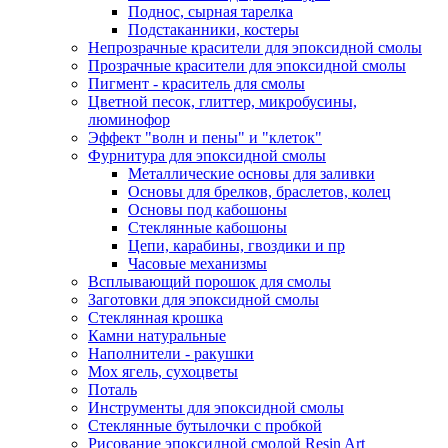
Поднос, сырная тарелка
Подстаканники, костеры
Непрозрачные красители для эпоксидной смолы
Прозрачные красители для эпоксидной смолы
Пигмент - краситель для смолы
Цветной песок, глиттер, микробусины,
люминофор
Эффект "волн и пены" и "клеток"
Фурнитура для эпоксидной смолы
Металлические основы для заливки
Основы для брелков, браслетов, колец
Основы под кабошоны
Стеклянные кабошоны
Цепи, карабины, гвоздики и пр
Часовые механизмы
Всплывающий порошок для смолы
Заготовки для эпоксидной смолы
Стеклянная крошка
Камни натуральные
Наполнители - ракушки
Мох ягель, сухоцветы
Поталь
Инструменты для эпоксидной смолы
Стеклянные бутылочки с пробкой
Рисование эпоксидной смолой Resin Art