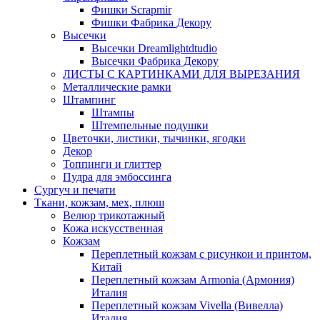
Фишки Scrapmir
Фишки Фабрика Декору
Высечки
Высечки Dreamlightdtudio
Высечки Фабрика Декору
ЛИСТЫ С КАРТИНКАМИ ДЛЯ ВЫРЕЗАНИЯ
Металлические рамки
Штампинг
Штампы
Штемпельные подушки
Цветочки, листики, тычинки, ягодки
Декор
Топпинги и глиттер
Пудра для эмбоссинга
Сургуч и печати
Ткани, кожзам, мех, плюш
Велюр трикотажный
Кожа искусственная
Кожзам
Переплетный кожзам с рисункои и принтом,
Китай
Переплетный кожзам Armonia (Армония)
Италия
Переплетный кожзам Vivella (Вивелла)
Италия