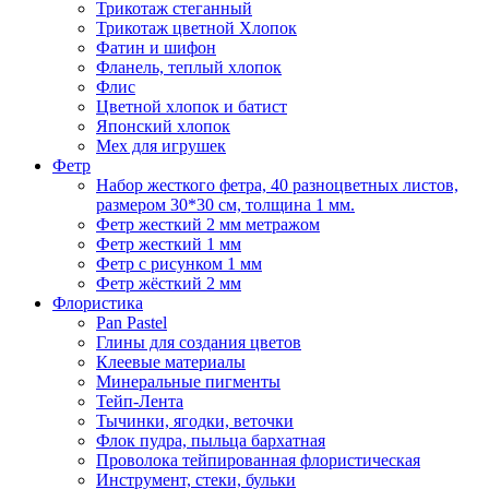
Трикотаж стеганный
Трикотаж цветной Хлопок
Фатин и шифон
Фланель, теплый хлопок
Флис
Цветной хлопок и батист
Японский хлопок
Мех для игрушек
Фетр
Набор жесткого фетра, 40 разноцветных листов,
размером 30*30 см, толщина 1 мм.
Фетр жесткий 2 мм метражом
Фетр жесткий 1 мм
Фетр с рисунком 1 мм
Фетр жёсткий 2 мм
Флористика
Pan Pastel
Глины для создания цветов
Клеевые материалы
Минеральные пигменты
Тейп-Лента
Тычинки, ягодки, веточки
Флок пудра, пыльца бархатная
Проволока тейпированная флористическая
Инструмент, стеки, бульки