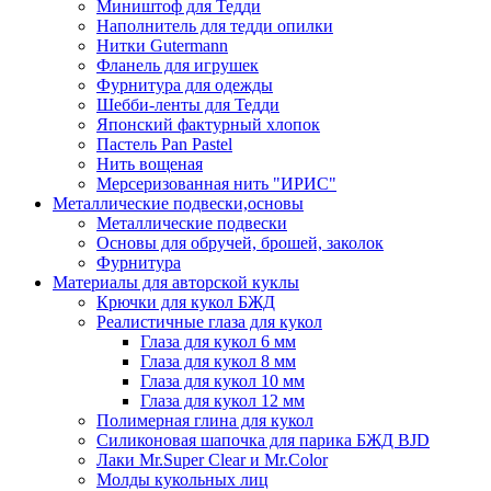
Миништоф для Тедди
Наполнитель для тедди опилки
Нитки Gutermann
Фланель для игрушек
Фурнитура для одежды
Шебби-ленты для Тедди
Японский фактурный хлопок
Пастель Pan Pastel
Нить вощеная
Мерсеризованная нить "ИРИС"
Металлические подвески,основы
Металлические подвески
Основы для обручей, брошей, заколок
Фурнитура
Материалы для авторской куклы
Крючки для кукол БЖД
Реалистичные глаза для кукол
Глаза для кукол 6 мм
Глаза для кукол 8 мм
Глаза для кукол 10 мм
Глаза для кукол 12 мм
Полимерная глина для кукол
Силиконовая шапочка для парика БЖД BJD
Лаки Mr.Super Clear и Mr.Color
Молды кукольных лиц