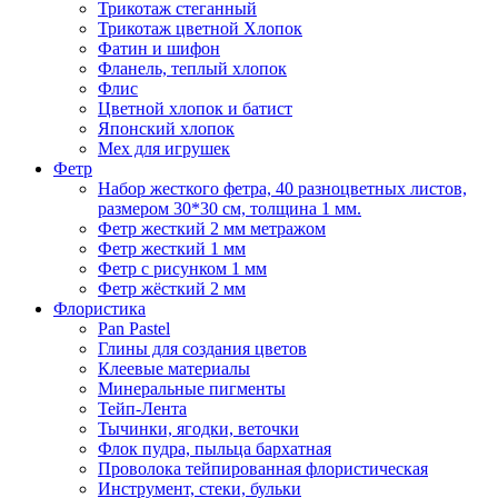
Трикотаж стеганный
Трикотаж цветной Хлопок
Фатин и шифон
Фланель, теплый хлопок
Флис
Цветной хлопок и батист
Японский хлопок
Мех для игрушек
Фетр
Набор жесткого фетра, 40 разноцветных листов,
размером 30*30 см, толщина 1 мм.
Фетр жесткий 2 мм метражом
Фетр жесткий 1 мм
Фетр с рисунком 1 мм
Фетр жёсткий 2 мм
Флористика
Pan Pastel
Глины для создания цветов
Клеевые материалы
Минеральные пигменты
Тейп-Лента
Тычинки, ягодки, веточки
Флок пудра, пыльца бархатная
Проволока тейпированная флористическая
Инструмент, стеки, бульки