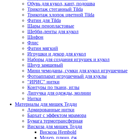
Обувь для кукол, кант, подошва
Трикотаж стеганный Tilda
Трикотаж хлопок цветной Tilda
Фатин для Tilda
Шары пенопластовые
Шебби-ленты для кукол
Шифон
Флис
Фатин мягкий
Игрушки и декор для кукол
Наборы для создания игрушек и кукол
Шнур замшевый
Мини чемоданы, сумки для кукол игрушечные
Фотоаппарат игрушечный для куклы
"ИРИС" нитки
Контуры по ткани, иглы
Липучка для одежды, молнии
Нитки
Материалы для мишек Тедди
Армированные нитки
Бархат с эффектом мрамора
Бумага термотрансферная
Вискоза для мишек Тедди
Вискоза Hembold
Мохер, плюш, ёж