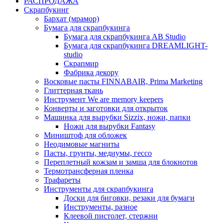
РАСПРОДАЖА
Скрапбукинг
Бархат (мрамор)
Бумага для скрапбукинга
Бумага для скрапбукинга AB Studio
Бумага для скрапбукинга DREAMLIGHT-
studio
Скрапмир
Фабрика декору
Восковые пасты FINNABAIR, Prima Marketing
Глиттерная ткань
Инструмент We are memory keepers
Конверты и заготовки для открыток
Машинка для вырубки Sizzix, ножи, папки
Ножи для вырубки Fantasy
Миништоф для обложек
Неодимовые магниты
Пасты, грунты, медиумы, гессо
Переплетный кожзам и замша для блокнотов
Термотрансферная пленка
Трафареты
Инструменты для скрапбукинга
Доски для биговки, резаки для бумаги
Инструменты, разное
Клеевой пистолет, стержни