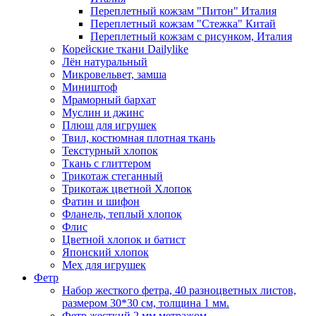
Переплетный кожзам "Питон" Италия
Переплетный кожзам "Стежка" Китай
Переплетный кожзам с рисунком, Италия
Корейские ткани Dailylike
Лён натуральный
Микровельвет, замша
Миништоф
Мраморный бархат
Муслин и джинс
Плюш для игрушек
Твил, костюмная плотная ткань
Текстурный хлопок
Ткань с глиттером
Трикотаж стеганный
Трикотаж цветной Хлопок
Фатин и шифон
Фланель, теплый хлопок
Флис
Цветной хлопок и батист
Японский хлопок
Мех для игрушек
Фетр
Набор жесткого фетра, 40 разноцветных листов,
размером 30*30 см, толщина 1 мм.
Фетр жесткий 2 мм метражом