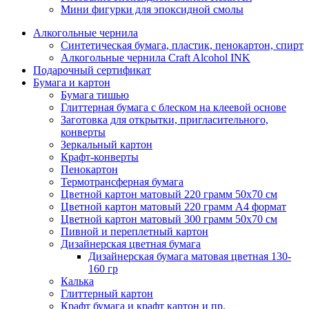
Мини фигурки для эпоксидной смолы
Алкогольные чернила
Синтетическая бумага, пластик, пенокартон, спирт
Алкогольные чернила Craft Alcohol INK
Подарочный сертификат
Бумага и картон
Бумага тишью
Глиттерная бумага с блеском на клеевой основе
Заготовка для открытки, пригласительного,
конверты
Зеркальный картон
Крафт-конверты
Пенокартон
Термотрансферная бумага
Цветной картон матовый 220 грамм 50х70 см
Цветной картон матовый 220 грамм A4 формат
Цветной картон матовый 300 грамм 50х70 см
Пивной и переплетный картон
Дизайнерская цветная бумага
Дизайнерская бумага матовая цветная 130-
160 гр
Калька
Глиттерный картон
Крафт бумага и крафт картон и пр.