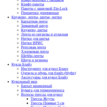
Крафт-пакеты
Пакеты с защелкой Zip-Lock
Прищепки деревянные
Кружево, ленты, шитье, нитки
Бархатная лента
Замшевый шнур
Кружево, шитье
Лента из органзы и атласная
Нитки для шитья
Нитки ИРИС
Репсовая лента
Хлопковая лента
Шебби-ленты
Шнур и резинка
Кукла Блайз
Инструмент для кукол Блаиз
Одежда и обувь для блайз (blythe)
Аксессуары для кукол Блайз
Кукольный мир
Бархат мраморный
Бумага для термопереноса
Волосы трессы для кукол
Трессы Жгуты
Трессы Прямые 5 см