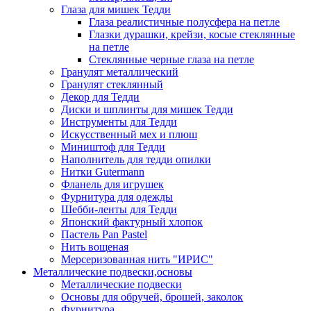
Глаза для мишек Тедди
Глаза реалистичные полусфера на петле
Глазки дурашки, крейзи, косые стеклянные
на петле
Стеклянные черные глаза на петле
Гранулят металлический
Гранулят стеклянный
Декор для Тедди
Диски и шплинты для мишек Тедди
Инструменты для Тедди
Искусственный мех и плюш
Миништоф для Тедди
Наполнитель для тедди опилки
Нитки Gutermann
Фланель для игрушек
Фурнитура для одежды
Шебби-ленты для Тедди
Японский фактурный хлопок
Пастель Pan Pastel
Нить вощеная
Мерсеризованная нить "ИРИС"
Металлические подвески,основы
Металлические подвески
Основы для обручей, брошей, заколок
Фурнитура