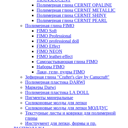
Полимерная глина CERNIT OPALINE
Полимерная глина CERNIT METALLIC
Полимерная глина CERNIT SHINY
Полимерная глина CERNIT PEARL
Полимерная глина FIMO
FIMO Soft
FIMO Professional
FIMO professional doll
FIMO Effect
FIMO NEON
FIMO leather-effect
Самозастывающая глина FIMO
Наборы FIMO
Лаки, гели, пудры FIMO
Зефирная глина "Crafter's clay by Canucraft"
Полимерная пластика DARWI
Маркеры Darwi
Полимерная пластика LA DOLL
Пигменты минеральные
Силиконовые молды для лепки
Силиконовые молды для лепки МОЛДУС
Текстурные листы и коврики для полимерной
глины
Инструмент для лепки, формы и пр.