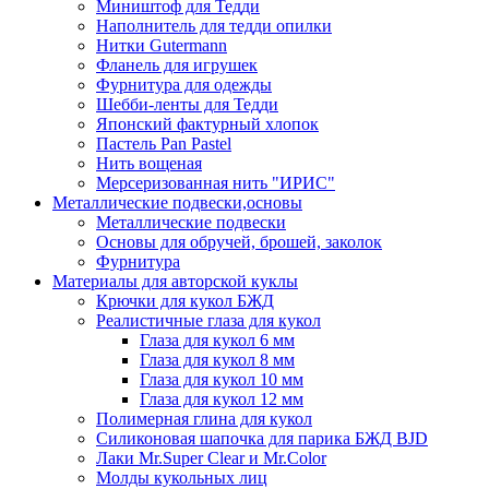
Миништоф для Тедди
Наполнитель для тедди опилки
Нитки Gutermann
Фланель для игрушек
Фурнитура для одежды
Шебби-ленты для Тедди
Японский фактурный хлопок
Пастель Pan Pastel
Нить вощеная
Мерсеризованная нить "ИРИС"
Металлические подвески,основы
Металлические подвески
Основы для обручей, брошей, заколок
Фурнитура
Материалы для авторской куклы
Крючки для кукол БЖД
Реалистичные глаза для кукол
Глаза для кукол 6 мм
Глаза для кукол 8 мм
Глаза для кукол 10 мм
Глаза для кукол 12 мм
Полимерная глина для кукол
Силиконовая шапочка для парика БЖД BJD
Лаки Mr.Super Clear и Mr.Color
Молды кукольных лиц