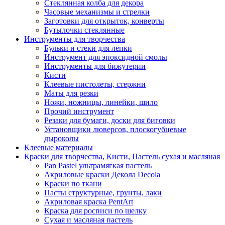
Стеклянная колба для декора
Часовые механизмы и стрелки
Заготовки для открыток, конверты
Бутылочки стеклянные
Инструменты для творчества
Бульки и стеки для лепки
Инструмент для эпоксидной смолы
Инструменты для бижутерии
Кисти
Клеевые пистолеты, стержни
Маты для резки
Ножи, ножницы, линейки, шило
Прочий инструмент
Резаки для бумаги, доски для биговки
Установщики люверсов, плоскогубцевые
дыроколы
Клеевые материалы
Краски для творчества, Кисти, Пастель сухая и масляная
Pan Pastel ультрамягкая пастель
Акриловые краски Декола Decola
Краски по ткани
Пасты структурные, грунты, лаки
Акриловая краска PentArt
Краска для росписи по шелку
Cухая и масляная пастель