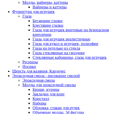
Молды, вайнеры, каттеры
Вайнеры и каттеры
Фурнитура для игрушек
Глаза
Бегающие глазки
Блестящие глазки
Глаза для игрушек винтовые на безопасном
креплении
Глаза для игрушек реалистичные
Глаза для кукол и игрушек, полиэфир
Глаза на петельке из стекла
Глаза стеклянные на гвоздике
Стеклянные кабошоны, глаза для игрушек
Ресницы
Носики
Шерсть для валяния, Кардочес
Эпоксидная смола - рисование смолой
Эпоксидная смола
Молды для эпоксидной смолы
Броши, кулоны
Закладки для книг
Кристалл
Наборы
Обложка, стакан для ручек
Объемные молды, 3d фигуры