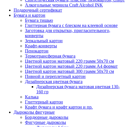
Алкогольные чернила Craft Alcohol INK
Подарочный сертификат
Бумага и картон
Бумага тишью
Глиттерная бумага с блеском на клеевой основе
Заготовка для открытки, пригласительного,
конверты
Зеркальный картон
Крафт-конверты
Пенокартон
Термотрансферная бумага
Цветной картон матовый 220 грамм 50х70 см
Цветной картон матовый 220 грамм A4 формат
Цветной картон матовый 300 грамм 50х70 см
Пивной и переплетный картон
Дизайнерская цветная бумага
Дизайнерская бумага матовая цветная 130-
160 гр
Калька
Глиттерный картон
Крафт бумага и крафт картон и пр.
Дыроколы фигурные
Бордюрные дыроколы
Фигурные дыроколы