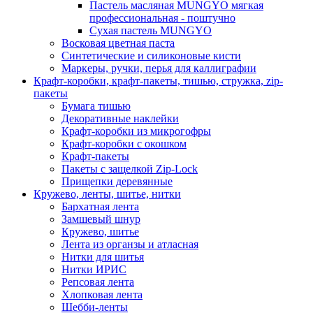
Пастель масляная MUNGYO мягкая
профессиональная - поштучно
Сухая пастель MUNGYO
Восковая цветная паста
Синтетические и силиконовые кисти
Маркеры, ручки, перья для каллиграфии
Крафт-коробки, крафт-пакеты, тишью, стружка, zip-
пакеты
Бумага тишью
Декоративные наклейки
Крафт-коробки из микрогофры
Крафт-коробки с окошком
Крафт-пакеты
Пакеты с защелкой Zip-Lock
Прищепки деревянные
Кружево, ленты, шитье, нитки
Бархатная лента
Замшевый шнур
Кружево, шитье
Лента из органзы и атласная
Нитки для шитья
Нитки ИРИС
Репсовая лента
Хлопковая лента
Шебби-ленты