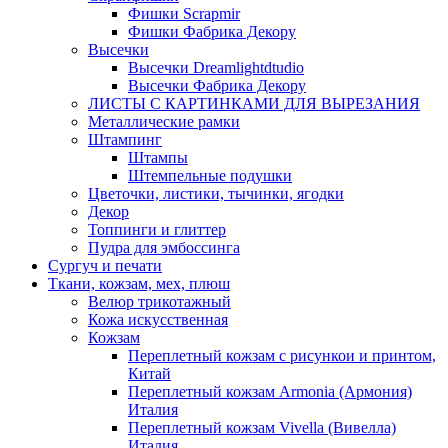
Фишки Scrapmir
Фишки Фабрика Декору
Высечки
Высечки Dreamlightdtudio
Высечки Фабрика Декору
ЛИСТЫ С КАРТИНКАМИ ДЛЯ ВЫРЕЗАНИЯ
Металлические рамки
Штампинг
Штампы
Штемпельные подушки
Цветочки, листики, тычинки, ягодки
Декор
Топпинги и глиттер
Пудра для эмбоссинга
Сургуч и печати
Ткани, кожзам, мех, плюш
Велюр трикотажный
Кожа искусственная
Кожзам
Переплетный кожзам с рисункои и принтом,
Китай
Переплетный кожзам Armonia (Армония)
Италия
Переплетный кожзам Vivella (Вивелла)
Италия