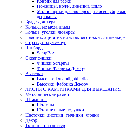
Коврик для резки
Ножницы, ножи, линейки, шило
Установщики для люверсов, плоскогубцевые
дыроколы
Брадсы, анкера
Кольцевые механизмы
Кольца, уголки, люверсы
Пластик, ацетатные листы, заготовки для шейкера
Стразы, полужемчуг
Чипборд
ScrapBox
Скрапфишки
Фишки Scrapmir
Фишки Фабрика Декору
Высечки
Высечки Dreamlightdtudio
Высечки Фабрика Декору
ЛИСТЫ С КАРТИНКАМИ ДЛЯ ВЫРЕЗАНИЯ
Металлические рамки
Штампинг
Штампы
Штемпельные подушки
Цветочки, листики, тычинки, ягодки
Декор
Топпинги и глиттер