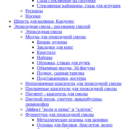
Глаза стеклянные на гвоздике
Стеклянные кабошоны, глаза для игрушек
Ресницы
Носики
Шерсть для валяния, Кардочес
Эпоксидная смола - рисование смолой
Эпоксидная смола
Молды для эпоксидной смолы
Броши, кулоны
Закладки для книг
Кристалл
Наборы
Обложка, стакан для ручек
Объемные молды, 3d фигуры
Поднос, сырная тарелка
Подстаканники, костеры
Непрозрачные красители для эпоксидной смолы
Прозрачные красители для эпоксидной смолы
Пигмент - краситель для смолы
Цветной песок, глиттер, микробусины,
люминофор
Эффект "волн и пены" и "клеток"
Фурнитура для эпоксидной смолы
Металлические основы для заливки
Основы для брелков, браслетов, колец