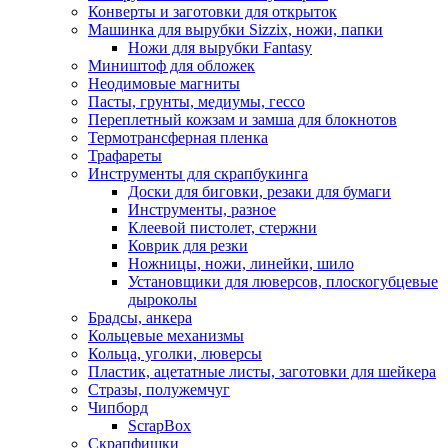
Конверты и заготовки для открыток
Машинка для вырубки Sizzix, ножи, папки
Ножи для вырубки Fantasy
Миништоф для обложек
Неодимовые магниты
Пасты, грунты, медиумы, гессо
Переплетный кожзам и замша для блокнотов
Термотрансферная пленка
Трафареты
Инструменты для скрапбукинга
Доски для биговки, резаки для бумаги
Инструменты, разное
Клеевой пистолет, стержни
Коврик для резки
Ножницы, ножи, линейки, шило
Установщики для люверсов, плоскогубцевые
дыроколы
Брадсы, анкера
Кольцевые механизмы
Кольца, уголки, люверсы
Пластик, ацетатные листы, заготовки для шейкера
Стразы, полужемчуг
Чипборд
ScrapBox
Скрапфишки