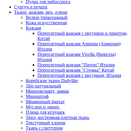
Пудра для эмбоссинга
Сургуч и печати
Ткани, кожзам, мех, плюш
Велюр трикотажный
Кожа искусственная
Кожзам
Переплетный кожзам с рисункои и принтом,
Китай
Переплетный кожзам Armonia (Армония)
Италия
Переплетный кожзам Vivella (Вивелла)
Италия
Переплетный кожзам "Питон" Италия
Переплетный кожзам "Стежка" Китай
Переплетный кожзам с рисунком, Италия
Корейские ткани Dailylike
Лён натуральный
Микровельвет, замша
Миништоф
Мраморный бархат
Муслин и джинс
Плюш для игрушек
Твил, костюмная плотная ткань
Текстурный хлопок
Ткань с глиттером