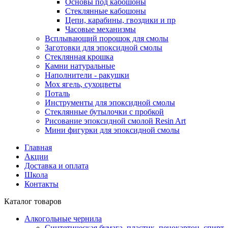
Основы под кабошоны
Стеклянные кабошоны
Цепи, карабины, гвоздики и пр
Часовые механизмы
Всплывающий порошок для смолы
Заготовки для эпоксидной смолы
Стеклянная крошка
Камни натуральные
Наполнители - ракушки
Мох ягель, сухоцветы
Поталь
Инструменты для эпоксидной смолы
Стеклянные бутылочки с пробкой
Рисование эпоксидной смолой Resin Art
Мини фигурки для эпоксидной смолы
Главная
Акции
Доставка и оплата
Школа
Контакты
Каталог товаров
Алкогольные чернила
Синтетическая бумага, пластик, пенокартон, спирт