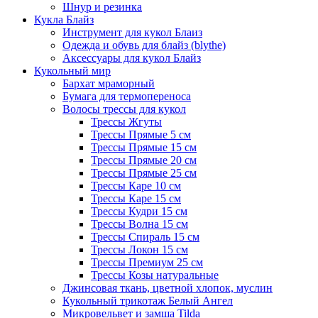
Шнур и резинка
Кукла Блайз
Инструмент для кукол Блаиз
Одежда и обувь для блайз (blythe)
Аксессуары для кукол Блайз
Кукольный мир
Бархат мраморный
Бумага для термопереноса
Волосы трессы для кукол
Трессы Жгуты
Трессы Прямые 5 см
Трессы Прямые 15 см
Трессы Прямые 20 см
Трессы Прямые 25 см
Трессы Каре 10 см
Трессы Каре 15 см
Трессы Кудри 15 см
Трессы Волна 15 см
Трессы Спираль 15 см
Трессы Локон 15 см
Трессы Премиум 25 см
Трессы Козы натуральные
Джинсовая ткань, цветной хлопок, муслин
Кукольный трикотаж Белый Ангел
Микровельвет и замша Tilda