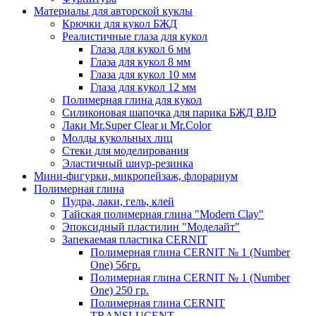
Материалы для авторской куклы
Крючки для кукол БЖД
Реалистичные глаза для кукол
Глаза для кукол 6 мм
Глаза для кукол 8 мм
Глаза для кукол 10 мм
Глаза для кукол 12 мм
Полимерная глина для кукол
Силиконовая шапочка для парика БЖД BJD
Лаки Mr.Super Clear и Mr.Color
Молды кукольных лиц
Стеки для моделирования
Эластичный шнур-резинка
Мини-фигурки, микропейзаж, флорариум
Полимерная глина
Пудра, лаки, гель, клей
Тайская полимерная глина "Modern Clay"
Эпоксидный пластилин "Моделайт"
Запекаемая пластика CERNIT
Полимерная глина CERNIT № 1 (Number
One) 56гр.
Полимерная глина CERNIT № 1 (Number
One) 250 гр.
Полимерная глина CERNIT
TRANSLUCENT