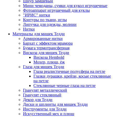
Шнур замшевый
Мини чемоданы, сумки для кукол игрушечные
Фотоаппарат игрушечный для куклы
"ИРИС" нитки
Контуры по ткани, иглы
Липучка для одежды, молнии
Нитки
Материалы для мишек Тедди
Армированные нитки
Бархат с эффектом мрамора
Бумага термотрансферная
Вискоза для мишек Тедди
Вискоза Hembold
Мохер, плюш, ёж
Глаза для мишек Тедди
Глаза реалистичные полусфера на петле
Глазки дурашки, крейзи, косые стеклянные
на петле
Стеклянные черные глаза на петле
Гранулят металлический
Гранулят стеклянный
Декор для Тедди
Диски и шплинты для мишек Тедди
Инструменты для Тедди
Искусственный мех и плюш