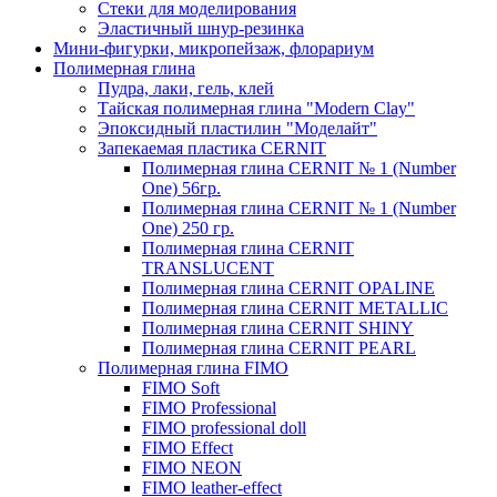
Стеки для моделирования
Эластичный шнур-резинка
Мини-фигурки, микропейзаж, флорариум
Полимерная глина
Пудра, лаки, гель, клей
Тайская полимерная глина "Modern Clay"
Эпоксидный пластилин "Моделайт"
Запекаемая пластика CERNIT
Полимерная глина CERNIT № 1 (Number
One) 56гр.
Полимерная глина CERNIT № 1 (Number
One) 250 гр.
Полимерная глина CERNIT
TRANSLUCENT
Полимерная глина CERNIT OPALINE
Полимерная глина CERNIT METALLIC
Полимерная глина CERNIT SHINY
Полимерная глина CERNIT PEARL
Полимерная глина FIMO
FIMO Soft
FIMO Professional
FIMO professional doll
FIMO Effect
FIMO NEON
FIMO leather-effect