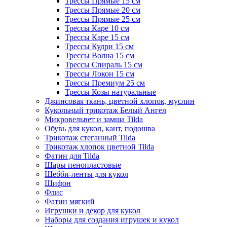
Трессы Прямые 15 см
Трессы Прямые 20 см
Трессы Прямые 25 см
Трессы Каре 10 см
Трессы Каре 15 см
Трессы Кудри 15 см
Трессы Волна 15 см
Трессы Спираль 15 см
Трессы Локон 15 см
Трессы Премиум 25 см
Трессы Козы натуральные
Джинсовая ткань, цветной хлопок, муслин
Кукольный трикотаж Белый Ангел
Микровельвет и замша Tilda
Обувь для кукол, кант, подошва
Трикотаж стеганный Tilda
Трикотаж хлопок цветной Tilda
Фатин для Tilda
Шары пенопластовые
Шебби-ленты для кукол
Шифон
Флис
Фатин мягкий
Игрушки и декор для кукол
Наборы для создания игрушек и кукол