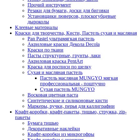
Прочий инструмент
Резаки для бумаги, доски для биговки
Установщики люверсов, плоскогубцевые
дыроколы
Клеевые материалы
Краски для творчества, Кисти, Пастель сухая и масляная
Pan Pastel ультрамягкая пастель
Акриловые краски Декола Decola
Краски по ткани
Пасты структурные, грунты, лаки
Акриловая краска PentArt
Краска для росписи по шелку
Cухая и масляная пастель
Пастель масляная MUNGYO мягкая
профессиональная - поштучно
Сухая пастель MUNGYO
Восковая цветная паста
Синтетические и силиконовые кисти
Маркеры, ручки, перья для каллиграфии
Крафт-коробки, крафт-пакеты, тишью, стружка, zip-
пакеты
Бумага тишью
Декоративные наклейки
Крафт-коробки из микрогофры
Крафт-коробки с окошком