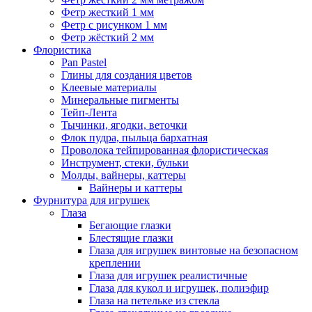
Фетр жесткий 1 мм
Фетр с рисунком 1 мм
Фетр жёсткий 2 мм
Флористика
Pan Pastel
Глины для создания цветов
Клеевые материалы
Минеральные пигменты
Тейп-Лента
Тычинки, ягодки, веточки
Флок пудра, пыльца бархатная
Проволока тейпированная флористическая
Инструмент, стеки, бульки
Молды, вайнеры, каттеры
Вайнеры и каттеры
Фурнитура для игрушек
Глаза
Бегающие глазки
Блестящие глазки
Глаза для игрушек винтовые на безопасном
креплении
Глаза для игрушек реалистичные
Глаза для кукол и игрушек, полиэфир
Глаза на петельке из стекла