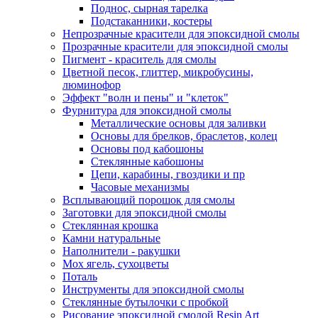
Поднос, сырная тарелка
Подстаканники, костеры
Непрозрачные красители для эпоксидной смолы
Прозрачные красители для эпоксидной смолы
Пигмент - краситель для смолы
Цветной песок, глиттер, микробусины,
люминофор
Эффект "волн и пены" и "клеток"
Фурнитура для эпоксидной смолы
Металлические основы для заливки
Основы для брелков, браслетов, колец
Основы под кабошоны
Стеклянные кабошоны
Цепи, карабины, гвоздики и пр
Часовые механизмы
Всплывающий порошок для смолы
Заготовки для эпоксидной смолы
Стеклянная крошка
Камни натуральные
Наполнители - ракушки
Мох ягель, сухоцветы
Поталь
Инструменты для эпоксидной смолы
Стеклянные бутылочки с пробкой
Рисование эпоксидной смолой Resin Art