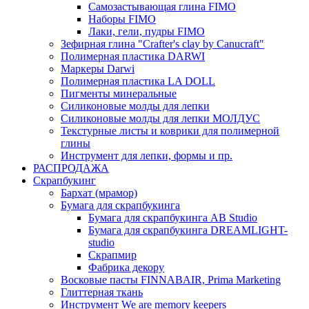
Самозастывающая глина FIMO
Наборы FIMO
Лаки, гели, пудры FIMO
Зефирная глина "Crafter's clay by Canucraft"
Полимерная пластика DARWI
Маркеры Darwi
Полимерная пластика LA DOLL
Пигменты минеральные
Силиконовые молды для лепки
Силиконовые молды для лепки МОЛДУС
Текстурные листы и коврики для полимерной
глины
Инструмент для лепки, формы и пр.
РАСПРОДАЖА
Скрапбукинг
Бархат (мрамор)
Бумага для скрапбукинга
Бумага для скрапбукинга AB Studio
Бумага для скрапбукинга DREAMLIGHT-
studio
Скрапмир
Фабрика декору
Восковые пасты FINNABAIR, Prima Marketing
Глиттерная ткань
Инструмент We are memory keepers