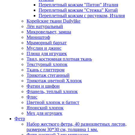
Переплетный кожзам "Питон" Италия
Переплетный кожзам "Стежка" Китай
Переплетный кожзам с рисунком, Италия
Корейские ткани Dailylike
Лён натуральный
Микровельвет, замша
Миништоф
Мраморный бархат
Муслин и джинс
Плюш для игрушек
Твил, костюмная плотная ткань
Текстурный хлопок
Ткань с глиттером
Трикотаж стеганный
Трикотаж цветной Хлопок
Фатин и шифон
Фланель, теплый хлопок
Флис
Цветной хлопок и батист
Японский хлопок
Мех для игрушек
Фетр
Набор жесткого фетра, 40 разноцветных листов,
размером 30*30 см, толщина 1 мм.
Фетр жесткий 2 мм метражом