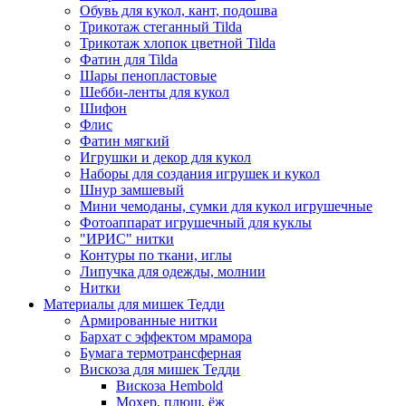
Обувь для кукол, кант, подошва
Трикотаж стеганный Tilda
Трикотаж хлопок цветной Tilda
Фатин для Tilda
Шары пенопластовые
Шебби-ленты для кукол
Шифон
Флис
Фатин мягкий
Игрушки и декор для кукол
Наборы для создания игрушек и кукол
Шнур замшевый
Мини чемоданы, сумки для кукол игрушечные
Фотоаппарат игрушечный для куклы
"ИРИС" нитки
Контуры по ткани, иглы
Липучка для одежды, молнии
Нитки
Материалы для мишек Тедди
Армированные нитки
Бархат с эффектом мрамора
Бумага термотрансферная
Вискоза для мишек Тедди
Вискоза Hembold
Мохер, плюш, ёж