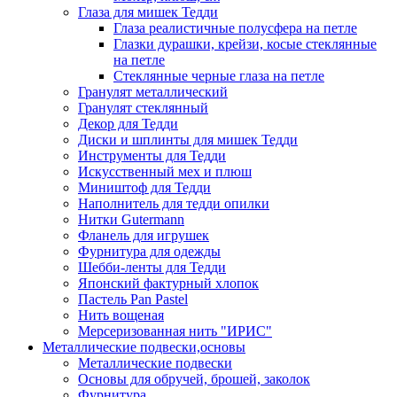
Глаза для мишек Тедди
Глаза реалистичные полусфера на петле
Глазки дурашки, крейзи, косые стеклянные
на петле
Стеклянные черные глаза на петле
Гранулят металлический
Гранулят стеклянный
Декор для Тедди
Диски и шплинты для мишек Тедди
Инструменты для Тедди
Искусственный мех и плюш
Миништоф для Тедди
Наполнитель для тедди опилки
Нитки Gutermann
Фланель для игрушек
Фурнитура для одежды
Шебби-ленты для Тедди
Японский фактурный хлопок
Пастель Pan Pastel
Нить вощеная
Мерсеризованная нить "ИРИС"
Металлические подвески,основы
Металлические подвески
Основы для обручей, брошей, заколок
Фурнитура