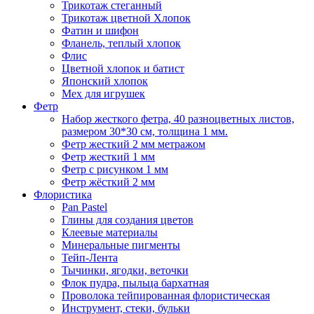
Трикотаж стеганный
Трикотаж цветной Хлопок
Фатин и шифон
Фланель, теплый хлопок
Флис
Цветной хлопок и батист
Японский хлопок
Мех для игрушек
Фетр
Набор жесткого фетра, 40 разноцветных листов,
размером 30*30 см, толщина 1 мм.
Фетр жесткий 2 мм метражом
Фетр жесткий 1 мм
Фетр с рисунком 1 мм
Фетр жёсткий 2 мм
Флористика
Pan Pastel
Глины для создания цветов
Клеевые материалы
Минеральные пигменты
Тейп-Лента
Тычинки, ягодки, веточки
Флок пудра, пыльца бархатная
Проволока тейпированная флористическая
Инструмент, стеки, бульки