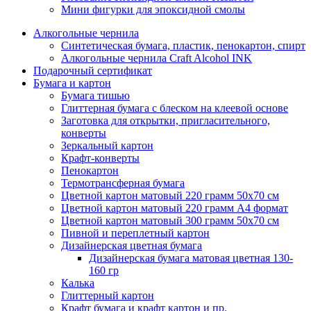
Мини фигурки для эпоксидной смолы
Алкогольные чернила
Синтетическая бумага, пластик, пенокартон, спирт
Алкогольные чернила Craft Alcohol INK
Подарочный сертификат
Бумага и картон
Бумага тишью
Глиттерная бумага с блеском на клеевой основе
Заготовка для открытки, пригласительного,
конверты
Зеркальный картон
Крафт-конверты
Пенокартон
Термотрансферная бумага
Цветной картон матовый 220 грамм 50х70 см
Цветной картон матовый 220 грамм A4 формат
Цветной картон матовый 300 грамм 50х70 см
Пивной и переплетный картон
Дизайнерская цветная бумага
Дизайнерская бумага матовая цветная 130-
160 гр
Калька
Глиттерный картон
Крафт бумага и крафт картон и пр.