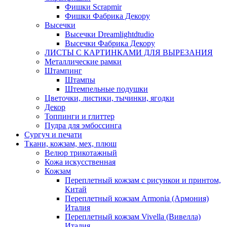
Фишки Scrapmir
Фишки Фабрика Декору
Высечки
Высечки Dreamlightdtudio
Высечки Фабрика Декору
ЛИСТЫ С КАРТИНКАМИ ДЛЯ ВЫРЕЗАНИЯ
Металлические рамки
Штампинг
Штампы
Штемпельные подушки
Цветочки, листики, тычинки, ягодки
Декор
Топпинги и глиттер
Пудра для эмбоссинга
Сургуч и печати
Ткани, кожзам, мех, плюш
Велюр трикотажный
Кожа искусственная
Кожзам
Переплетный кожзам с рисункои и принтом,
Китай
Переплетный кожзам Armonia (Армония)
Италия
Переплетный кожзам Vivella (Вивелла)
Италия