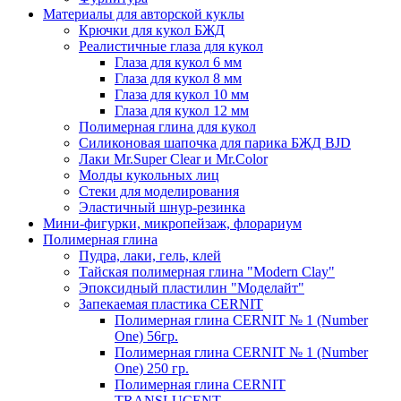
Материалы для авторской куклы
Крючки для кукол БЖД
Реалистичные глаза для кукол
Глаза для кукол 6 мм
Глаза для кукол 8 мм
Глаза для кукол 10 мм
Глаза для кукол 12 мм
Полимерная глина для кукол
Силиконовая шапочка для парика БЖД BJD
Лаки Mr.Super Clear и Mr.Color
Молды кукольных лиц
Стеки для моделирования
Эластичный шнур-резинка
Мини-фигурки, микропейзаж, флорариум
Полимерная глина
Пудра, лаки, гель, клей
Тайская полимерная глина "Modern Clay"
Эпоксидный пластилин "Моделайт"
Запекаемая пластика CERNIT
Полимерная глина CERNIT № 1 (Number
One) 56гр.
Полимерная глина CERNIT № 1 (Number
One) 250 гр.
Полимерная глина CERNIT
TRANSLUCENT