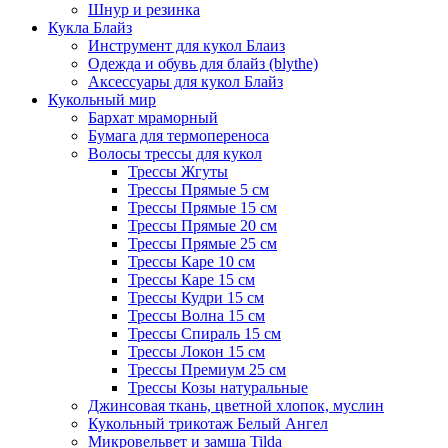
Шнур и резинка
Кукла Блайз
Инструмент для кукол Блаиз
Одежда и обувь для блайз (blythe)
Аксессуары для кукол Блайз
Кукольный мир
Бархат мраморный
Бумага для термопереноса
Волосы трессы для кукол
Трессы Жгуты
Трессы Прямые 5 см
Трессы Прямые 15 см
Трессы Прямые 20 см
Трессы Прямые 25 см
Трессы Каре 10 см
Трессы Каре 15 см
Трессы Кудри 15 см
Трессы Волна 15 см
Трессы Спираль 15 см
Трессы Локон 15 см
Трессы Премиум 25 см
Трессы Козы натуральные
Джинсовая ткань, цветной хлопок, муслин
Кукольный трикотаж Белый Ангел
Микровельвет и замша Tilda