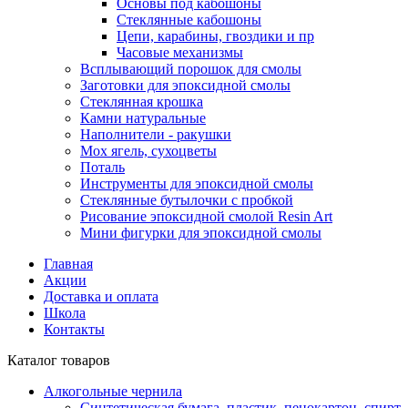
Основы под кабошоны
Стеклянные кабошоны
Цепи, карабины, гвоздики и пр
Часовые механизмы
Всплывающий порошок для смолы
Заготовки для эпоксидной смолы
Стеклянная крошка
Камни натуральные
Наполнители - ракушки
Мох ягель, сухоцветы
Поталь
Инструменты для эпоксидной смолы
Стеклянные бутылочки с пробкой
Рисование эпоксидной смолой Resin Art
Мини фигурки для эпоксидной смолы
Главная
Акции
Доставка и оплата
Школа
Контакты
Каталог товаров
Алкогольные чернила
Синтетическая бумага, пластик, пенокартон, спирт