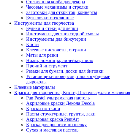
Стеклянная колба для декора
Часовые механизмы и стрелки
Заготовки для открыток, конверты
Бутылочки стеклянные
Инструменты для творчества
Бульки и стеки для лепки
Инструмент для эпоксидной смолы
Инструменты для бижутерии
Кисти
Клеевые пистолеты, стержни
Маты для резки
Ножи, ножницы, линейки, шило
Прочий инструмент
Резаки для бумаги, доски для биговки
Установщики люверсов, плоскогубцевые
дыроколы
Клеевые материалы
Краски для творчества, Кисти, Пастель сухая и масляная
Pan Pastel ультрамягкая пастель
Акриловые краски Декола Decola
Краски по ткани
Пасты структурные, грунты, лаки
Акриловая краска PentArt
Краска для росписи по шелку
Cухая и масляная пастель