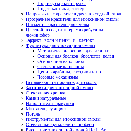
Поднос, сырная тарелка
Подстаканники, костеры
Непрозрачные красители для эпоксидной смолы
Прозрачные красители для эпоксидной смолы
Пигмент - краситель для смолы
Цветной песок, глиттер, микробусины,
люминофор
Эффект "волн и пены" и "клеток"
Фурнитура для эпоксидной смолы
Металлические основы для заливки
Основы для брелков, браслетов, колец
Основы под кабошоны
Стеклянные кабошоны
Цепи, карабины, гвоздики и пр
Часовые механизмы
Всплывающий порошок для смолы
Заготовки для эпоксидной смолы
Стеклянная крошка
Камни натуральные
Наполнители - ракушки
Мох ягель, сухоцветы
Поталь
Инструменты для эпоксидной смолы
Стеклянные бутылочки с пробкой
Рисование эпоксидной смолой Resin Art