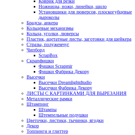
Коврик для резки
Ножницы, ножи, линейки, шило
Установщики для люверсов, плоскогубцевые
дыроколы
Брадсы, анкера
Кольцевые механизмы
Кольца, уголки, люверсы
Пластик, ацетатные листы, заготовки для шейкера
Стразы, полужемчуг
Чипборд
ScrapBox
Скрапфишки
Фишки Scrapmir
Фишки Фабрика Декору
Высечки
Высечки Dreamlightdtudio
Высечки Фабрика Декору
ЛИСТЫ С КАРТИНКАМИ ДЛЯ ВЫРЕЗАНИЯ
Металлические рамки
Штампинг
Штампы
Штемпельные подушки
Цветочки, листики, тычинки, ягодки
Декор
Топпинги и глиттер