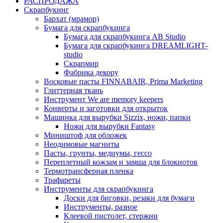
РАСПРОДАЖА
Скрапбукинг
Бархат (мрамор)
Бумага для скрапбукинга
Бумага для скрапбукинга AB Studio
Бумага для скрапбукинга DREAMLIGHT-
studio
Скрапмир
Фабрика декору
Восковые пасты FINNABAIR, Prima Marketing
Глиттерная ткань
Инструмент We are memory keepers
Конверты и заготовки для открыток
Машинка для вырубки Sizzix, ножи, папки
Ножи для вырубки Fantasy
Миништоф для обложек
Неодимовые магниты
Пасты, грунты, медиумы, гессо
Переплетный кожзам и замша для блокнотов
Термотрансферная пленка
Трафареты
Инструменты для скрапбукинга
Доски для биговки, резаки для бумаги
Инструменты, разное
Клеевой пистолет, стержни