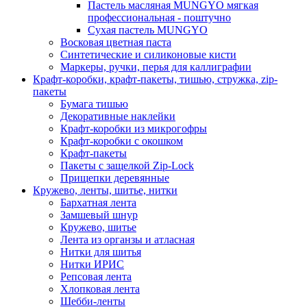
Пастель масляная MUNGYO мягкая
профессиональная - поштучно
Сухая пастель MUNGYO
Восковая цветная паста
Синтетические и силиконовые кисти
Маркеры, ручки, перья для каллиграфии
Крафт-коробки, крафт-пакеты, тишью, стружка, zip-
пакеты
Бумага тишью
Декоративные наклейки
Крафт-коробки из микрогофры
Крафт-коробки с окошком
Крафт-пакеты
Пакеты с защелкой Zip-Lock
Прищепки деревянные
Кружево, ленты, шитье, нитки
Бархатная лента
Замшевый шнур
Кружево, шитье
Лента из органзы и атласная
Нитки для шитья
Нитки ИРИС
Репсовая лента
Хлопковая лента
Шебби-ленты