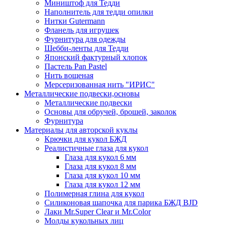
Миништоф для Тедди
Наполнитель для тедди опилки
Нитки Gutermann
Фланель для игрушек
Фурнитура для одежды
Шебби-ленты для Тедди
Японский фактурный хлопок
Пастель Pan Pastel
Нить вощеная
Мерсеризованная нить "ИРИС"
Металлические подвески,основы
Металлические подвески
Основы для обручей, брошей, заколок
Фурнитура
Материалы для авторской куклы
Крючки для кукол БЖД
Реалистичные глаза для кукол
Глаза для кукол 6 мм
Глаза для кукол 8 мм
Глаза для кукол 10 мм
Глаза для кукол 12 мм
Полимерная глина для кукол
Силиконовая шапочка для парика БЖД BJD
Лаки Mr.Super Clear и Mr.Color
Молды кукольных лиц