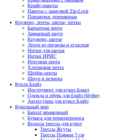
Крафт-пакеты
Пакеты с защелкой Zip-Lock
Прищепки деревянные
Кружево, ленты, шитье, нитки
Бархатная лента
Замшевый шнур
Кружево, шитье
Лента из органзы и атласная
Нитки для шитья
Нитки ИРИС
Репсовая лента
Хлопковая лента
Шебби-ленты
Шнур и резинка
Кукла Блайз
Инструмент для кукол Блаиз
Одежда и обувь для блайз (blythe)
Аксессуары для кукол Блайз
Кукольный мир
Бархат мраморный
Бумага для термопереноса
Волосы трессы для кукол
Трессы Жгуты
Трессы Прямые 5 см