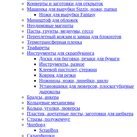
Конверты и заготовки для открыток
Машинка для вырубки Sizzix, ножи, папки
Ножи для вырубки Fantasy
Миништоф для обложек
Неодимовые магниты
Пасты, грунты, медиумы, гессо
Переплетный кожзам и замша для блокнотов
Термотрансферная пленка
Трафареты
Инструменты для скрапбукинга
Доски для биговки, резаки для бумаги
Инструменты, разное
Клеевой пистолет, стержни
Коврик для резки
Ножницы, ножи, линейки, шило
Установщики для люверсов, плоскогубцевые
дыроколы
Брадсы, анкера
Кольцевые механизмы
Кольца, уголки, люверсы
Пластик, ацетатные листы, заготовки для шейкера
Стразы, полужемчуг
Чипборд
ScrapBox
Скрапфишки