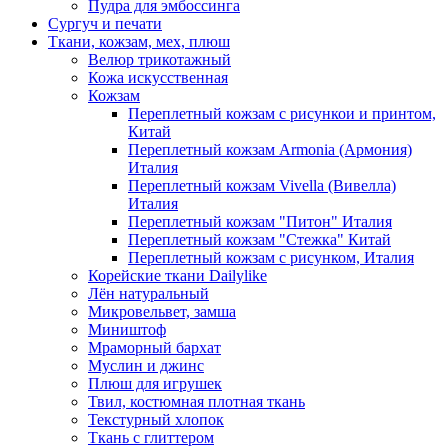
Пудра для эмбоссинга
Сургуч и печати
Ткани, кожзам, мех, плюш
Велюр трикотажный
Кожа искусственная
Кожзам
Переплетный кожзам с рисункои и принтом,
Китай
Переплетный кожзам Armonia (Армония)
Италия
Переплетный кожзам Vivella (Вивелла)
Италия
Переплетный кожзам "Питон" Италия
Переплетный кожзам "Стежка" Китай
Переплетный кожзам с рисунком, Италия
Корейские ткани Dailylike
Лён натуральный
Микровельвет, замша
Миништоф
Мраморный бархат
Муслин и джинс
Плюш для игрушек
Твил, костюмная плотная ткань
Текстурный хлопок
Ткань с глиттером