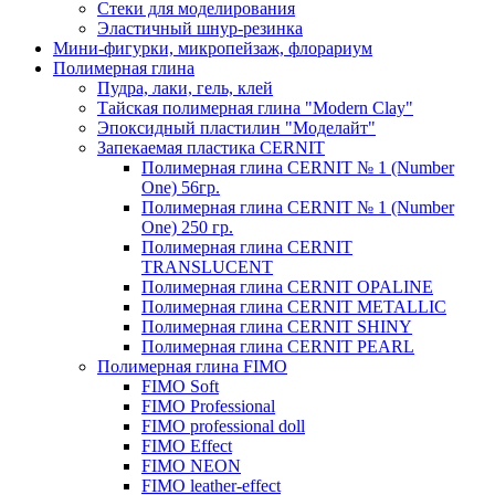
Стеки для моделирования
Эластичный шнур-резинка
Мини-фигурки, микропейзаж, флорариум
Полимерная глина
Пудра, лаки, гель, клей
Тайская полимерная глина "Modern Clay"
Эпоксидный пластилин "Моделайт"
Запекаемая пластика CERNIT
Полимерная глина CERNIT № 1 (Number
One) 56гр.
Полимерная глина CERNIT № 1 (Number
One) 250 гр.
Полимерная глина CERNIT
TRANSLUCENT
Полимерная глина CERNIT OPALINE
Полимерная глина CERNIT METALLIC
Полимерная глина CERNIT SHINY
Полимерная глина CERNIT PEARL
Полимерная глина FIMO
FIMO Soft
FIMO Professional
FIMO professional doll
FIMO Effect
FIMO NEON
FIMO leather-effect