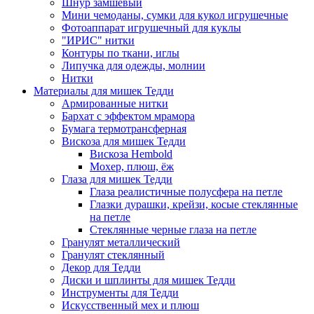
Шнур замшевый
Мини чемоданы, сумки для кукол игрушечные
Фотоаппарат игрушечный для куклы
"ИРИС" нитки
Контуры по ткани, иглы
Липучка для одежды, молнии
Нитки
Материалы для мишек Тедди
Армированные нитки
Бархат с эффектом мрамора
Бумага термотрансферная
Вискоза для мишек Тедди
Вискоза Hembold
Мохер, плюш, ёж
Глаза для мишек Тедди
Глаза реалистичные полусфера на петле
Глазки дурашки, крейзи, косые стеклянные
на петле
Стеклянные черные глаза на петле
Гранулят металлический
Гранулят стеклянный
Декор для Тедди
Диски и шплинты для мишек Тедди
Инструменты для Тедди
Искусственный мех и плюш