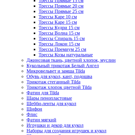
Трессы Прямые 15 см
Трессы Прямые 20 см
Трессы Прямые 25 см
Трессы Каре 10 см
Трессы Каре 15 см
Трессы Кудри 15 см
Трессы Волна 15 см
Трессы Спираль 15 см
Трессы Локон 15 см
Трессы Премиум 25 см
Трессы Козы натуральные
Джинсовая ткань, цветной хлопок, муслин
Кукольный трикотаж Белый Ангел
Микровельвет и замша Tilda
Обувь для кукол, кант, подошва
Трикотаж стеганный Tilda
Трикотаж хлопок цветной Tilda
Фатин для Tilda
Шары пенопластовые
Шебби-ленты для кукол
Шифон
Флис
Фатин мягкий
Игрушки и декор для кукол
Наборы для создания игрушек и кукол