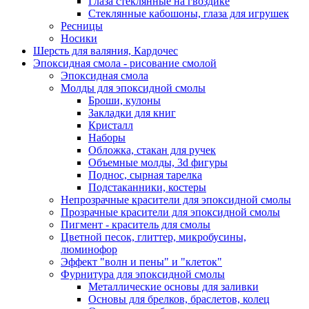
Глаза стеклянные на гвоздике
Стеклянные кабошоны, глаза для игрушек
Ресницы
Носики
Шерсть для валяния, Кардочес
Эпоксидная смола - рисование смолой
Эпоксидная смола
Молды для эпоксидной смолы
Броши, кулоны
Закладки для книг
Кристалл
Наборы
Обложка, стакан для ручек
Объемные молды, 3d фигуры
Поднос, сырная тарелка
Подстаканники, костеры
Непрозрачные красители для эпоксидной смолы
Прозрачные красители для эпоксидной смолы
Пигмент - краситель для смолы
Цветной песок, глиттер, микробусины,
люминофор
Эффект "волн и пены" и "клеток"
Фурнитура для эпоксидной смолы
Металлические основы для заливки
Основы для брелков, браслетов, колец