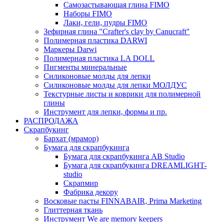
Самозастывающая глина FIMO
Наборы FIMO
Лаки, гели, пудры FIMO
Зефирная глина "Crafter's clay by Canucraft"
Полимерная пластика DARWI
Маркеры Darwi
Полимерная пластика LA DOLL
Пигменты минеральные
Силиконовые молды для лепки
Силиконовые молды для лепки МОЛДУС
Текстурные листы и коврики для полимерной
глины
Инструмент для лепки, формы и пр.
РАСПРОДАЖА
Скрапбукинг
Бархат (мрамор)
Бумага для скрапбукинга
Бумага для скрапбукинга AB Studio
Бумага для скрапбукинга DREAMLIGHT-
studio
Скрапмир
Фабрика декору
Восковые пасты FINNABAIR, Prima Marketing
Глиттерная ткань
Инструмент We are memory keepers