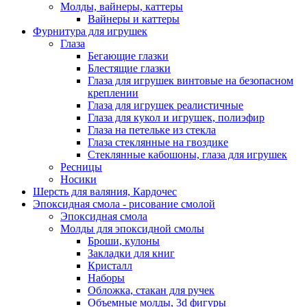
Молды, вайнеры, каттеры
Вайнеры и каттеры
Фурнитура для игрушек
Глаза
Бегающие глазки
Блестящие глазки
Глаза для игрушек винтовые на безопасном
креплении
Глаза для игрушек реалистичные
Глаза для кукол и игрушек, полиэфир
Глаза на петельке из стекла
Глаза стеклянные на гвоздике
Стеклянные кабошоны, глаза для игрушек
Ресницы
Носики
Шерсть для валяния, Кардочес
Эпоксидная смола - рисование смолой
Эпоксидная смола
Молды для эпоксидной смолы
Броши, кулоны
Закладки для книг
Кристалл
Наборы
Обложка, стакан для ручек
Объемные молды, 3d фигуры