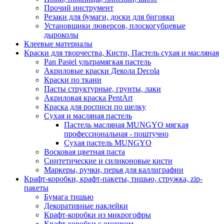
Прочий инструмент
Резаки для бумаги, доски для биговки
Установщики люверсов, плоскогубцевые
дыроколы
Клеевые материалы
Краски для творчества, Кисти, Пастель сухая и масляная
Pan Pastel ультрамягкая пастель
Акриловые краски Декола Decola
Краски по ткани
Пасты структурные, грунты, лаки
Акриловая краска PentArt
Краска для росписи по шелку
Cухая и масляная пастель
Пастель масляная MUNGYO мягкая
профессиональная - поштучно
Сухая пастель MUNGYO
Восковая цветная паста
Синтетические и силиконовые кисти
Маркеры, ручки, перья для каллиграфии
Крафт-коробки, крафт-пакеты, тишью, стружка, zip-
пакеты
Бумага тишью
Декоративные наклейки
Крафт-коробки из микрогофры
Крафт-коробки с окошком