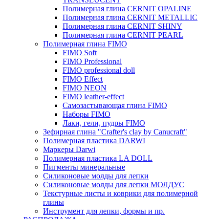
Полимерная глина CERNIT OPALINE
Полимерная глина CERNIT METALLIC
Полимерная глина CERNIT SHINY
Полимерная глина CERNIT PEARL
Полимерная глина FIMO
FIMO Soft
FIMO Professional
FIMO professional doll
FIMO Effect
FIMO NEON
FIMO leather-effect
Самозастывающая глина FIMO
Наборы FIMO
Лаки, гели, пудры FIMO
Зефирная глина "Crafter's clay by Canucraft"
Полимерная пластика DARWI
Маркеры Darwi
Полимерная пластика LA DOLL
Пигменты минеральные
Силиконовые молды для лепки
Силиконовые молды для лепки МОЛДУС
Текстурные листы и коврики для полимерной
глины
Инструмент для лепки, формы и пр.