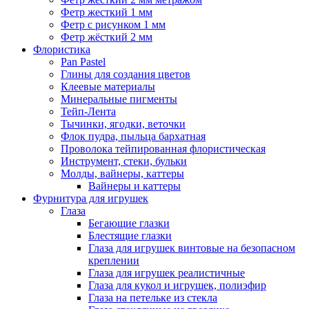
Фетр жесткий 1 мм
Фетр с рисунком 1 мм
Фетр жёсткий 2 мм
Флористика
Pan Pastel
Глины для создания цветов
Клеевые материалы
Минеральные пигменты
Тейп-Лента
Тычинки, ягодки, веточки
Флок пудра, пыльца бархатная
Проволока тейпированная флористическая
Инструмент, стеки, бульки
Молды, вайнеры, каттеры
Вайнеры и каттеры
Фурнитура для игрушек
Глаза
Бегающие глазки
Блестящие глазки
Глаза для игрушек винтовые на безопасном
креплении
Глаза для игрушек реалистичные
Глаза для кукол и игрушек, полиэфир
Глаза на петельке из стекла