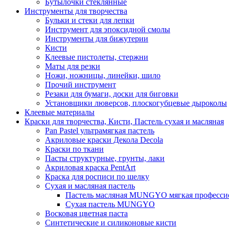
Бутылочки стеклянные
Инструменты для творчества
Бульки и стеки для лепки
Инструмент для эпоксидной смолы
Инструменты для бижутерии
Кисти
Клеевые пистолеты, стержни
Маты для резки
Ножи, ножницы, линейки, шило
Прочий инструмент
Резаки для бумаги, доски для биговки
Установщики люверсов, плоскогубцевые дыроколы
Клеевые материалы
Краски для творчества, Кисти, Пастель сухая и масляная
Pan Pastel ультрамягкая пастель
Акриловые краски Декола Decola
Краски по ткани
Пасты структурные, грунты, лаки
Акриловая краска PentArt
Краска для росписи по шелку
Cухая и масляная пастель
Пастель масляная MUNGYO мягкая профессио
Сухая пастель MUNGYO
Восковая цветная паста
Синтетические и силиконовые кисти