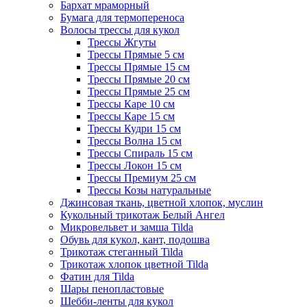
Бархат мраморный
Бумага для термопереноса
Волосы трессы для кукол
Трессы Жгуты
Трессы Прямые 5 см
Трессы Прямые 15 см
Трессы Прямые 20 см
Трессы Прямые 25 см
Трессы Каре 10 см
Трессы Каре 15 см
Трессы Кудри 15 см
Трессы Волна 15 см
Трессы Спираль 15 см
Трессы Локон 15 см
Трессы Премиум 25 см
Трессы Козы натуральные
Джинсовая ткань, цветной хлопок, муслин
Кукольный трикотаж Белый Ангел
Микровельвет и замша Tilda
Обувь для кукол, кант, подошва
Трикотаж стеганный Tilda
Трикотаж хлопок цветной Tilda
Фатин для Tilda
Шары пенопластовые
Шебби-ленты для кукол