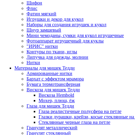
Шифон
Флис
Фатин мягкий
Игрушки и декор для кукол
Наборы для создания игрушек и кукол
Шнур замшевый
Мини чемоданы, сумки для кукол игрушечные
Фотоаппарат игрушечный для куклы
"ИРИС" нитки
Контуры по ткани, иглы
Липучка для одежды, молнии
Нитки
Материалы для мишек Тедди
Армированные нитки
Бархат с эффектом мрамора
Бумага термотрансферная
Вискоза для мишек Тедди
Вискоза Hembold
Мохер, плюш, ёж
Глаза для мишек Тедди
Глаза реалистичные полусфера на петле
Глазки дурашки, крейзи, косые стеклянные на
Стеклянные черные глаза на петле
Гранулят металлический
Гранулят стеклянный