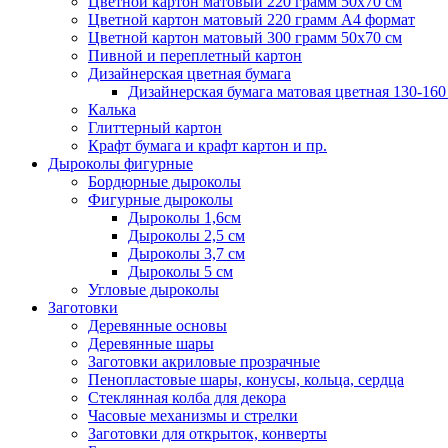
Цветной картон матовый 220 грамм 50х70 см
Цветной картон матовый 220 грамм A4 формат
Цветной картон матовый 300 грамм 50х70 см
Пивной и переплетный картон
Дизайнерская цветная бумага
Дизайнерская бумага матовая цветная 130-160
Калька
Глиттерный картон
Крафт бумага и крафт картон и пр.
Дыроколы фигурные
Бордюрные дыроколы
Фигурные дыроколы
Дыроколы 1,6см
Дыроколы 2,5 см
Дыроколы 3,7 см
Дыроколы 5 см
Угловые дыроколы
Заготовки
Деревянные основы
Деревянные шары
Заготовки акриловые прозрачные
Пенопластовые шары, конусы, кольца, сердца
Стеклянная колба для декора
Часовые механизмы и стрелки
Заготовки для открыток, конверты