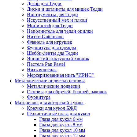
Декор для Тедди
Диски и шплинты для мишек Тедди
Инструменты для Тедди
Искусственный мех и плюш
Миништоф для Тедди
Наполнитель для тедди опилки
Нитки Gutermann
Фланель для игрушек
Фурнитура для одежды
Шебби-ленты для Тедди
Японский фактурный хлопок
Пастель Pan Pastel
Нить вощеная
Мерсеризованная нить "ИРИС"
Металлические подвески,основы
Металлические подвески
Основы для обручей, брошей, заколок
Фурнитура
Материалы для авторской куклы
Крючки для кукол БЖД
Реалистичные глаза для кукол
Глаза для кукол 6 мм
Глаза для кукол 8 мм
Глаза для кукол 10 мм
Глаза для кукол 12 мм