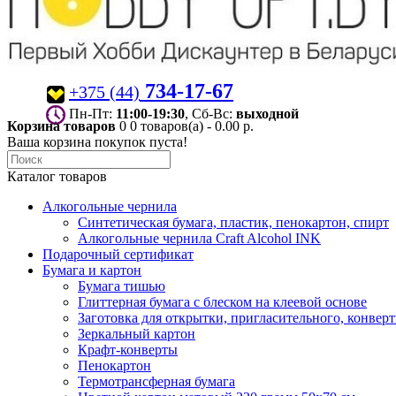
734-17-67
+375 (44)
Пн-Пт:
11:00-19:30
, Сб-Вс:
выходной
Корзина товаров
0
0 товаров(а) - 0.00 р.
Ваша корзина покупок пуста!
Каталог товаров
Алкогольные чернила
Синтетическая бумага, пластик, пенокартон, спирт
Алкогольные чернила Craft Alcohol INK
Подарочный сертификат
Бумага и картон
Бумага тишью
Глиттерная бумага с блеском на клеевой основе
Заготовка для открытки, пригласительного, конвер
Зеркальный картон
Крафт-конверты
Пенокартон
Термотрансферная бумага