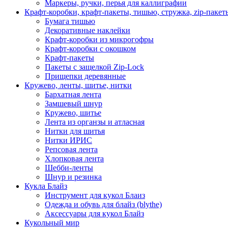
Маркеры, ручки, перья для каллиграфии
Крафт-коробки, крафт-пакеты, тишью, стружка, zip-пакет
Бумага тишью
Декоративные наклейки
Крафт-коробки из микрогофры
Крафт-коробки с окошком
Крафт-пакеты
Пакеты с защелкой Zip-Lock
Прищепки деревянные
Кружево, ленты, шитье, нитки
Бархатная лента
Замшевый шнур
Кружево, шитье
Лента из органзы и атласная
Нитки для шитья
Нитки ИРИС
Репсовая лента
Хлопковая лента
Шебби-ленты
Шнур и резинка
Кукла Блайз
Инструмент для кукол Блаиз
Одежда и обувь для блайз (blythe)
Аксессуары для кукол Блайз
Кукольный мир