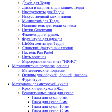
Декор для Тедди
Диски и шплинты для мишек Тедди
Инструменты для Тедди
Искусственный мех и плюш
Миништоф для Тедди
Наполнитель для тедди опилки
Нитки Gutermann
Фланель для игрушек
Фурнитура для одежды
Шебби-ленты для Тедди
Японский фактурный хлопок
Пастель Pan Pastel
Нить вощеная
Мерсеризованная нить "ИРИС"
Металлические подвески,основы
Металлические подвески
Основы для обручей, брошей, заколок
Фурнитура
Материалы для авторской куклы
Крючки для кукол БЖД
Реалистичные глаза для кукол
Глаза для кукол 6 мм
Глаза для кукол 8 мм
Глаза для кукол 10 мм
Глаза для кукол 12 мм