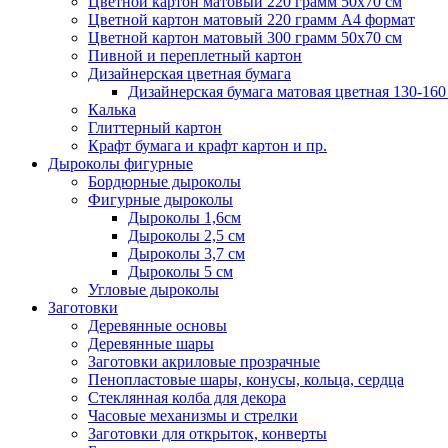
Цветной картон матовый 220 грамм 50х70 см
Цветной картон матовый 220 грамм A4 формат
Цветной картон матовый 300 грамм 50х70 см
Пивной и переплетный картон
Дизайнерская цветная бумага
Дизайнерская бумага матовая цветная 130-160
Калька
Глиттерный картон
Крафт бумага и крафт картон и пр.
Дыроколы фигурные
Бордюрные дыроколы
Фигурные дыроколы
Дыроколы 1,6см
Дыроколы 2,5 см
Дыроколы 3,7 см
Дыроколы 5 см
Угловые дыроколы
Заготовки
Деревянные основы
Деревянные шары
Заготовки акриловые прозрачные
Пенопластовые шары, конусы, кольца, сердца
Стеклянная колба для декора
Часовые механизмы и стрелки
Заготовки для открыток, конверты