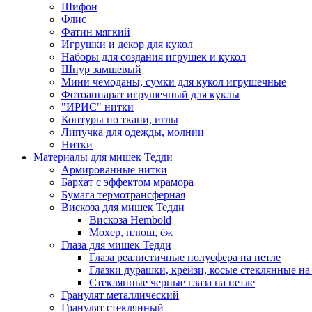
Шифон
Флис
Фатин мягкий
Игрушки и декор для кукол
Наборы для создания игрушек и кукол
Шнур замшевый
Мини чемоданы, сумки для кукол игрушечные
Фотоаппарат игрушечный для куклы
"ИРИС" нитки
Контуры по ткани, иглы
Липучка для одежды, молнии
Нитки
Материалы для мишек Тедди
Армированные нитки
Бархат с эффектом мрамора
Бумага термотрансферная
Вискоза для мишек Тедди
Вискоза Hembold
Мохер, плюш, ёж
Глаза для мишек Тедди
Глаза реалистичные полусфера на петле
Глазки дурашки, крейзи, косые стеклянные на
Стеклянные черные глаза на петле
Гранулят металлический
Гранулят стеклянный