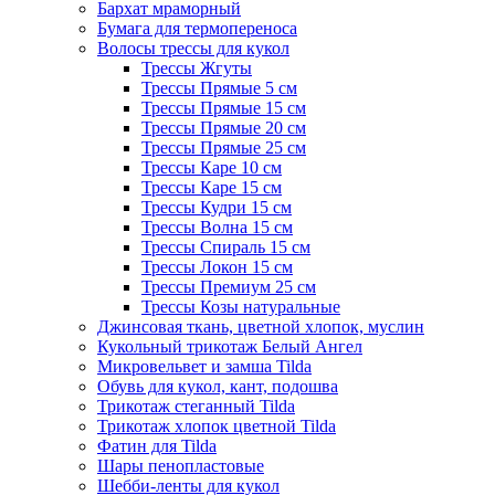
Бархат мраморный
Бумага для термопереноса
Волосы трессы для кукол
Трессы Жгуты
Трессы Прямые 5 см
Трессы Прямые 15 см
Трессы Прямые 20 см
Трессы Прямые 25 см
Трессы Каре 10 см
Трессы Каре 15 см
Трессы Кудри 15 см
Трессы Волна 15 см
Трессы Спираль 15 см
Трессы Локон 15 см
Трессы Премиум 25 см
Трессы Козы натуральные
Джинсовая ткань, цветной хлопок, муслин
Кукольный трикотаж Белый Ангел
Микровельвет и замша Tilda
Обувь для кукол, кант, подошва
Трикотаж стеганный Tilda
Трикотаж хлопок цветной Tilda
Фатин для Tilda
Шары пенопластовые
Шебби-ленты для кукол