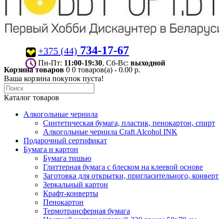
734-17-67
+375 (44)
Пн-Пт:
11:00-19:30
, Сб-Вс:
выходной
Корзина товаров
0
0 товаров(а) - 0.00 р.
Ваша корзина покупок пуста!
Каталог товаров
Алкогольные чернила
Синтетическая бумага, пластик, пенокартон, спирт
Алкогольные чернила Craft Alcohol INK
Подарочный сертификат
Бумага и картон
Бумага тишью
Глиттерная бумага с блеском на клеевой основе
Заготовка для открытки, пригласительного, конвер
Зеркальный картон
Крафт-конверты
Пенокартон
Термотрансферная бумага