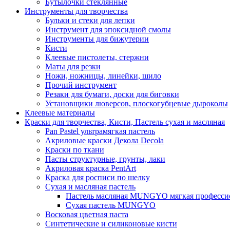
Бутылочки стеклянные
Инструменты для творчества
Бульки и стеки для лепки
Инструмент для эпоксидной смолы
Инструменты для бижутерии
Кисти
Клеевые пистолеты, стержни
Маты для резки
Ножи, ножницы, линейки, шило
Прочий инструмент
Резаки для бумаги, доски для биговки
Установщики люверсов, плоскогубцевые дыроколы
Клеевые материалы
Краски для творчества, Кисти, Пастель сухая и масляная
Pan Pastel ультрамягкая пастель
Акриловые краски Декола Decola
Краски по ткани
Пасты структурные, грунты, лаки
Акриловая краска PentArt
Краска для росписи по шелку
Cухая и масляная пастель
Пастель масляная MUNGYO мягкая профессио
Сухая пастель MUNGYO
Восковая цветная паста
Синтетические и силиконовые кисти