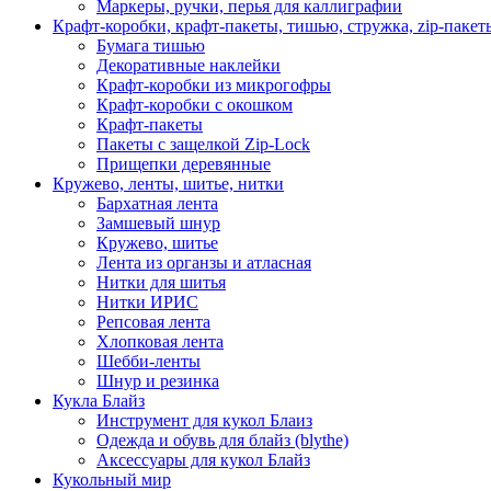
Маркеры, ручки, перья для каллиграфии
Крафт-коробки, крафт-пакеты, тишью, стружка, zip-пакет
Бумага тишью
Декоративные наклейки
Крафт-коробки из микрогофры
Крафт-коробки с окошком
Крафт-пакеты
Пакеты с защелкой Zip-Lock
Прищепки деревянные
Кружево, ленты, шитье, нитки
Бархатная лента
Замшевый шнур
Кружево, шитье
Лента из органзы и атласная
Нитки для шитья
Нитки ИРИС
Репсовая лента
Хлопковая лента
Шебби-ленты
Шнур и резинка
Кукла Блайз
Инструмент для кукол Блаиз
Одежда и обувь для блайз (blythe)
Аксессуары для кукол Блайз
Кукольный мир