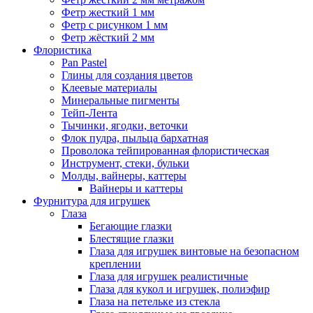
Фетр жесткий 1 мм
Фетр с рисунком 1 мм
Фетр жёсткий 2 мм
Флористика
Pan Pastel
Глины для создания цветов
Клеевые материалы
Минеральные пигменты
Тейп-Лента
Тычинки, ягодки, веточки
Флок пудра, пыльца бархатная
Проволока тейпированная флористическая
Инструмент, стеки, бульки
Молды, вайнеры, каттеры
Вайнеры и каттеры
Фурнитура для игрушек
Глаза
Бегающие глазки
Блестящие глазки
Глаза для игрушек винтовые на безопасном
креплении
Глаза для игрушек реалистичные
Глаза для кукол и игрушек, полиэфир
Глаза на петельке из стекла