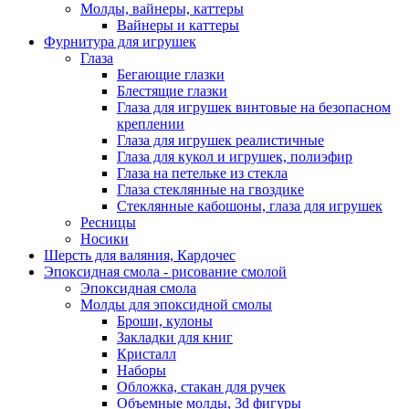
Молды, вайнеры, каттеры
Вайнеры и каттеры
Фурнитура для игрушек
Глаза
Бегающие глазки
Блестящие глазки
Глаза для игрушек винтовые на безопасном
креплении
Глаза для игрушек реалистичные
Глаза для кукол и игрушек, полиэфир
Глаза на петельке из стекла
Глаза стеклянные на гвоздике
Стеклянные кабошоны, глаза для игрушек
Ресницы
Носики
Шерсть для валяния, Кардочес
Эпоксидная смола - рисование смолой
Эпоксидная смола
Молды для эпоксидной смолы
Броши, кулоны
Закладки для книг
Кристалл
Наборы
Обложка, стакан для ручек
Объемные молды, 3d фигуры