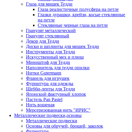
Глаза для мишек Тедди
Глаза реалистичные полусфера на петле
Глазки дурашки, крейзи, косые стеклянные
на петле
Стеклянные черные глаза на петле
Гранулят металлический
Гранулят стеклянный
Декор для Тедди
Диски и шплинты для мишек Тедди
Инструменты для Тедди
Искусственный мех и плюш
Миништоф для Тедди
Наполнитель для тедди опилки
Нитки Gutermann
Фланель для игрушек
Фурнитура для одежды
Шебби-ленты для Тедди
Японский фактурный хлопок
Пастель Pan Pastel
Нить вощеная
Мерсеризованная нить "ИРИС"
Металлические подвески,основы
Металлические подвески
Основы для обручей, брошей, заколок
Фурнитура