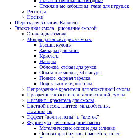
Глаза стеклянные на гвоздике
Стеклянные кабошоны, глаза для игрушек
Ресницы
Носики
Шерсть для валяния, Кардочес
Эпоксидная смола - рисование смолой
Эпоксидная смола
Молды для эпоксидной смолы
Броши, кулоны
Закладки для книг
Кристалл
Наборы
Обложка, стакан для ручек
Объемные молды, 3d фигуры
Поднос, сырная тарелка
Подстаканники, костеры
Непрозрачные красители для эпоксидной смолы
Прозрачные красители для эпоксидной смолы
Пигмент - краситель для смолы
Цветной песок, глиттер, микробусины,
люминофор
Эффект "волн и пены" и "клеток"
Фурнитура для эпоксидной смолы
Металлические основы для заливки
Основы для брелков, браслетов, колец