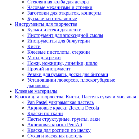
Стеклянная колба для декора
Часовые механизмы и стрелки
Заготовки для открыток, конверты
Бутылочки стеклянные
Инструменты для творчества
Бульки и стеки для лепки
Инструмент для эпоксидной смолы
Инструменты для бижутерии
Кисти
Клеевые пистолеты, стержни
Маты для резки
Ножи, ножницы, линейки, шило
Прочий инструмент
Резаки для бумаги, доски для биговки
Установщики люверсов, плоскогубцевые
дыроколы
Клеевые материалы
Краски для творчества, Кисти, Пастель сухая и масляная
Pan Pastel ультрамягкая пастель
Акриловые краски Декола Decola
Краски по ткани
Пасты структурные, грунты, лаки
Акриловая краска PentArt
Краска для росписи по шелку
Cухая и масляная пастель