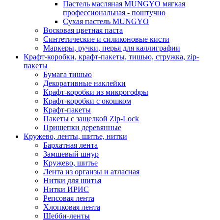
Пастель масляная MUNGYO мягкая
профессиональная - поштучно
Сухая пастель MUNGYO
Восковая цветная паста
Синтетические и силиконовые кисти
Маркеры, ручки, перья для каллиграфии
Крафт-коробки, крафт-пакеты, тишью, стружка, zip-
пакеты
Бумага тишью
Декоративные наклейки
Крафт-коробки из микрогофры
Крафт-коробки с окошком
Крафт-пакеты
Пакеты с защелкой Zip-Lock
Прищепки деревянные
Кружево, ленты, шитье, нитки
Бархатная лента
Замшевый шнур
Кружево, шитье
Лента из органзы и атласная
Нитки для шитья
Нитки ИРИС
Репсовая лента
Хлопковая лента
Шебби-ленты