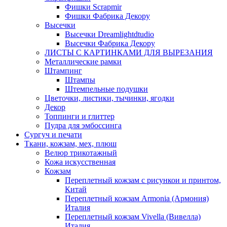
Фишки Scrapmir
Фишки Фабрика Декору
Высечки
Высечки Dreamlightdtudio
Высечки Фабрика Декору
ЛИСТЫ С КАРТИНКАМИ ДЛЯ ВЫРЕЗАНИЯ
Металлические рамки
Штампинг
Штампы
Штемпельные подушки
Цветочки, листики, тычинки, ягодки
Декор
Топпинги и глиттер
Пудра для эмбоссинга
Сургуч и печати
Ткани, кожзам, мех, плюш
Велюр трикотажный
Кожа искусственная
Кожзам
Переплетный кожзам с рисункои и принтом,
Китай
Переплетный кожзам Armonia (Армония)
Италия
Переплетный кожзам Vivella (Вивелла)
Италия