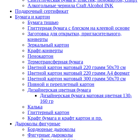
Алкогольные чернила Craft Alcohol INK
Подарочный сертификат
Бумага и картон
Бумага тишью
Глиттерная бумага с блеском на клеевой основе
Заготовка для открытки, пригласительного,
конверты
Зеркальный картон
Крафт-конверты
Пенокартон
Термотрансферная бумага
Цветной картон матовый 220 грамм 50х70 см
Цветной картон матовый 220 грамм A4 формат
Цветной картон матовый 300 грамм 50х70 см
Пивной и переплетный картон
Дизайнерская цветная бумага
Дизайнерская бумага матовая цветная 130-
160 гр
Калька
Глиттерный картон
Крафт бумага и крафт картон и пр.
Дыроколы фигурные
Бордюрные дыроколы
Фигурные дыроколы