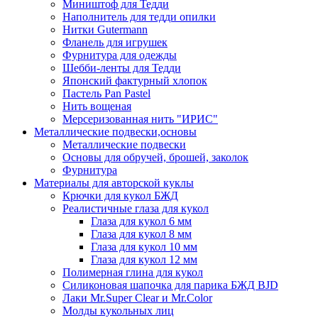
Миништоф для Тедди
Наполнитель для тедди опилки
Нитки Gutermann
Фланель для игрушек
Фурнитура для одежды
Шебби-ленты для Тедди
Японский фактурный хлопок
Пастель Pan Pastel
Нить вощеная
Мерсеризованная нить "ИРИС"
Металлические подвески,основы
Металлические подвески
Основы для обручей, брошей, заколок
Фурнитура
Материалы для авторской куклы
Крючки для кукол БЖД
Реалистичные глаза для кукол
Глаза для кукол 6 мм
Глаза для кукол 8 мм
Глаза для кукол 10 мм
Глаза для кукол 12 мм
Полимерная глина для кукол
Силиконовая шапочка для парика БЖД BJD
Лаки Mr.Super Clear и Mr.Color
Молды кукольных лиц