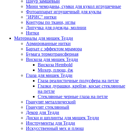
Шнур замшевый
Мини чемоданы, сумки для кукол игрушечные
Фотоаппарат игрушечный для куклы
"ИРИС" нитки
Контуры по ткани, иглы
Липучка для одежды, молнии
Нитки
Материалы для мишек Тедди
Армированные нитки
Бархат с эффектом мрамора
Бумага термотрансферная
Вискоза для мишек Тедди
Вискоза Hembold
Мохер, плюш, ёж
Глаза для мишек Тедди
Глаза реалистичные полусфера на петле
Глазки дурашки, крейзи, косые стеклянные
на петле
Стеклянные черные глаза на петле
Гранулят металлический
Гранулят стеклянный
Декор для Тедди
Диски и шплинты для мишек Тедди
Инструменты для Тедди
Искусственный мех и плюш