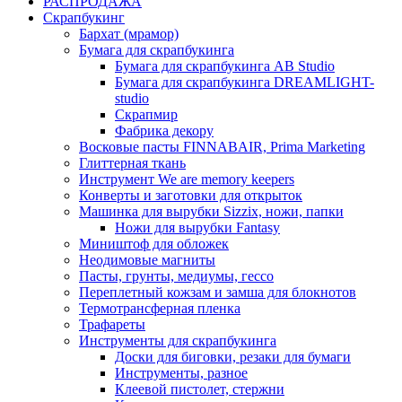
РАСПРОДАЖА
Скрапбукинг
Бархат (мрамор)
Бумага для скрапбукинга
Бумага для скрапбукинга AB Studio
Бумага для скрапбукинга DREAMLIGHT-
studio
Скрапмир
Фабрика декору
Восковые пасты FINNABAIR, Prima Marketing
Глиттерная ткань
Инструмент We are memory keepers
Конверты и заготовки для открыток
Машинка для вырубки Sizzix, ножи, папки
Ножи для вырубки Fantasy
Миништоф для обложек
Неодимовые магниты
Пасты, грунты, медиумы, гессо
Переплетный кожзам и замша для блокнотов
Термотрансферная пленка
Трафареты
Инструменты для скрапбукинга
Доски для биговки, резаки для бумаги
Инструменты, разное
Клеевой пистолет, стержни