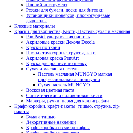
Прочий инструмент
Резаки для бумаги, доски для биговки
Установщики люверсов, плоскогубцевые
дыроколы
Клеевые материалы
Краски для творчества, Кисти, Пастель сухая и масляная
Pan Pastel ультрамягкая пастель
Акриловые краски Декола Decola
Краски по ткани
Пасты структурные, грунты, лаки
Акриловая краска PentArt
Краска для росписи по шелку
Cухая и масляная пастель
Пастель масляная MUNGYO мягкая
профессиональная - поштучно
Сухая пастель MUNGYO
Восковая цветная паста
Синтетические и силиконовые кисти
Маркеры, ручки, перья для каллиграфии
Крафт-коробки, крафт-пакеты, тишью, стружка, zip-
пакеты
Бумага тишью
Декоративные наклейки
Крафт-коробки из микрогофры
Крафт-коробки с окошком