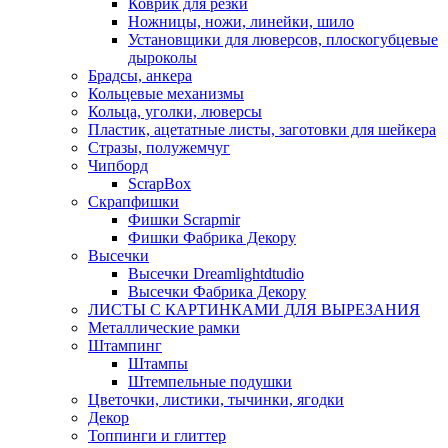
Коврик для резки
Ножницы, ножи, линейки, шило
Установщики для люверсов, плоскогубцевые
дыроколы
Брадсы, анкера
Кольцевые механизмы
Кольца, уголки, люверсы
Пластик, ацетатные листы, заготовки для шейкера
Стразы, полужемчуг
Чипборд
ScrapBox
Скрапфишки
Фишки Scrapmir
Фишки Фабрика Декору
Высечки
Высечки Dreamlightdtudio
Высечки Фабрика Декору
ЛИСТЫ С КАРТИНКАМИ ДЛЯ ВЫРЕЗАНИЯ
Металлические рамки
Штампинг
Штампы
Штемпельные подушки
Цветочки, листики, тычинки, ягодки
Декор
Топпинги и глиттер