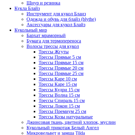
Шнур и резинка
Кукла Блайз
Инструмент для кукол Блаиз
Одежда и обувь для блайз (blythe)
Аксессуары для кукол Блайз
Кукольный мир
Бархат мраморный
Бумага для термопереноса
Волосы трессы для кукол
Трессы Жгуты
Трессы Прямые 5 см
Трессы Прямые 15 см
Трессы Прямые 20 см
Трессы Прямые 25 см
Трессы Каре 10 см
Трессы Каре 15 см
Трессы Кудри 15 см
Трессы Волна 15 см
Трессы Спираль 15 см
Трессы Локон 15 см
Трессы Премиум 25 см
Трессы Козы натуральные
Джинсовая ткань, цветной хлопок, муслин
Кукольный трикотаж Белый Ангел
Микровельвет и замша Tilda