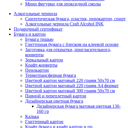
Мини фигурки для эпоксидной смолы
Алкогольные чернила
Синтетическая бумага, пластик, пенокартон, спирт
Алкогольные чернила Craft Alcohol INK
Подарочный сертификат
Бумага и картон
Бумага тишью
Глиттерная бумага с блеском на клеевой основе
Заготовка для открытки, пригласительного,
конверты
Зеркальный картон
Крафт-конверты
Пенокартон
Термотрансферная бумага
Цветной картон матовый 220 грамм 50х70 см
Цветной картон матовый 220 грамм A4 формат
Цветной картон матовый 300 грамм 50х70 см
Пивной и переплетный картон
Дизайнерская цветная бумага
Дизайнерская бумага матовая цветная 130-
160 гр
Калька
Глиттерный картон
Крафт бумага и крафт картон и пр.