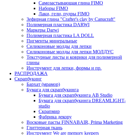
Самозастывающая глина FIMO
Наборы FIMO
Лаки, гели, пудры FIMO
Зефирная глина "Crafter's clay by Canucraft"
Полимерная пластика DARWI
Маркеры Darwi
Полимерная пластика LA DOLL
Пигменты минеральные
Силиконовые молды для лепки
Силиконовые молды для лепки МОЛДУС
Текстурные листы и коврики для полимерной
глины
Инструмент для лепки, формы и пр.
РАСПРОДАЖА
Скрапбукинг
Бархат (мрамор)
Бумага для скрапбукинга
Бумага для скрапбукинга AB Studio
Бумага для скрапбукинга DREAMLIGHT-
studio
Скрапмир
Фабрика декору
Восковые пасты FINNABAIR, Prima Marketing
Глиттерная ткань
Инструмент We are memory keepers