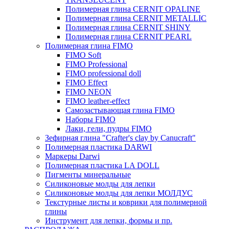
Полимерная глина CERNIT OPALINE
Полимерная глина CERNIT METALLIC
Полимерная глина CERNIT SHINY
Полимерная глина CERNIT PEARL
Полимерная глина FIMO
FIMO Soft
FIMO Professional
FIMO professional doll
FIMO Effect
FIMO NEON
FIMO leather-effect
Самозастывающая глина FIMO
Наборы FIMO
Лаки, гели, пудры FIMO
Зефирная глина "Crafter's clay by Canucraft"
Полимерная пластика DARWI
Маркеры Darwi
Полимерная пластика LA DOLL
Пигменты минеральные
Силиконовые молды для лепки
Силиконовые молды для лепки МОЛДУС
Текстурные листы и коврики для полимерной
глины
Инструмент для лепки, формы и пр.