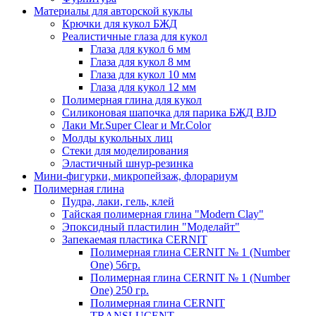
Материалы для авторской куклы
Крючки для кукол БЖД
Реалистичные глаза для кукол
Глаза для кукол 6 мм
Глаза для кукол 8 мм
Глаза для кукол 10 мм
Глаза для кукол 12 мм
Полимерная глина для кукол
Силиконовая шапочка для парика БЖД BJD
Лаки Mr.Super Clear и Mr.Color
Молды кукольных лиц
Стеки для моделирования
Эластичный шнур-резинка
Мини-фигурки, микропейзаж, флорариум
Полимерная глина
Пудра, лаки, гель, клей
Тайская полимерная глина "Modern Clay"
Эпоксидный пластилин "Моделайт"
Запекаемая пластика CERNIT
Полимерная глина CERNIT № 1 (Number
One) 56гр.
Полимерная глина CERNIT № 1 (Number
One) 250 гр.
Полимерная глина CERNIT
TRANSLUCENT