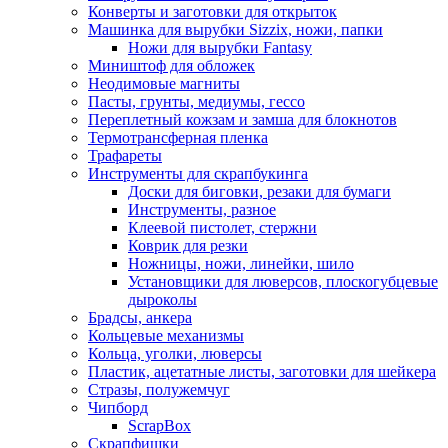
Конверты и заготовки для открыток
Машинка для вырубки Sizzix, ножи, папки
Ножи для вырубки Fantasy
Миништоф для обложек
Неодимовые магниты
Пасты, грунты, медиумы, гессо
Переплетный кожзам и замша для блокнотов
Термотрансферная пленка
Трафареты
Инструменты для скрапбукинга
Доски для биговки, резаки для бумаги
Инструменты, разное
Клеевой пистолет, стержни
Коврик для резки
Ножницы, ножи, линейки, шило
Установщики для люверсов, плоскогубцевые
дыроколы
Брадсы, анкера
Кольцевые механизмы
Кольца, уголки, люверсы
Пластик, ацетатные листы, заготовки для шейкера
Стразы, полужемчуг
Чипборд
ScrapBox
Скрапфишки