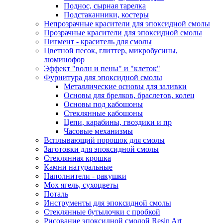
Поднос, сырная тарелка
Подстаканники, костеры
Непрозрачные красители для эпоксидной смолы
Прозрачные красители для эпоксидной смолы
Пигмент - краситель для смолы
Цветной песок, глиттер, микробусины,
люминофор
Эффект "волн и пены" и "клеток"
Фурнитура для эпоксидной смолы
Металлические основы для заливки
Основы для брелков, браслетов, колец
Основы под кабошоны
Стеклянные кабошоны
Цепи, карабины, гвоздики и пр
Часовые механизмы
Всплывающий порошок для смолы
Заготовки для эпоксидной смолы
Стеклянная крошка
Камни натуральные
Наполнители - ракушки
Мох ягель, сухоцветы
Поталь
Инструменты для эпоксидной смолы
Стеклянные бутылочки с пробкой
Рисование эпоксидной смолой Resin Art