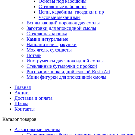
Основы под кабошоны
Стеклянные кабошоны
Цепи, карабины, гвоздики и пр
Часовые механизмы
Всплывающий порошок для смолы
Заготовки для эпоксидной смолы
Стеклянная крошка
Камни натуральные
Наполнители - ракушки
Мох ягель, сухоцветы
Поталь
Инструменты для эпоксидной смолы
Стеклянные бутылочки с пробкой
Рисование эпоксидной смолой Resin Art
Мини фигурки для эпоксидной смолы
Главная
Акции
Доставка и оплата
Школа
Контакты
Каталог товаров
Алкогольные чернила
Синтетическая бумага, пластик, пенокартон, спирт