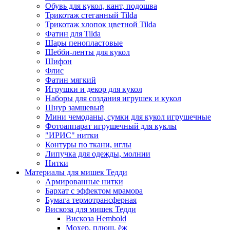
Обувь для кукол, кант, подошва
Трикотаж стеганный Tilda
Трикотаж хлопок цветной Tilda
Фатин для Tilda
Шары пенопластовые
Шебби-ленты для кукол
Шифон
Флис
Фатин мягкий
Игрушки и декор для кукол
Наборы для создания игрушек и кукол
Шнур замшевый
Мини чемоданы, сумки для кукол игрушечные
Фотоаппарат игрушечный для куклы
"ИРИС" нитки
Контуры по ткани, иглы
Липучка для одежды, молнии
Нитки
Материалы для мишек Тедди
Армированные нитки
Бархат с эффектом мрамора
Бумага термотрансферная
Вискоза для мишек Тедди
Вискоза Hembold
Мохер, плюш, ёж