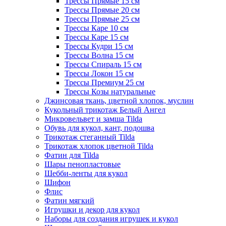
Трессы Прямые 15 см
Трессы Прямые 20 см
Трессы Прямые 25 см
Трессы Каре 10 см
Трессы Каре 15 см
Трессы Кудри 15 см
Трессы Волна 15 см
Трессы Спираль 15 см
Трессы Локон 15 см
Трессы Премиум 25 см
Трессы Козы натуральные
Джинсовая ткань, цветной хлопок, муслин
Кукольный трикотаж Белый Ангел
Микровельвет и замша Tilda
Обувь для кукол, кант, подошва
Трикотаж стеганный Tilda
Трикотаж хлопок цветной Tilda
Фатин для Tilda
Шары пенопластовые
Шебби-ленты для кукол
Шифон
Флис
Фатин мягкий
Игрушки и декор для кукол
Наборы для создания игрушек и кукол