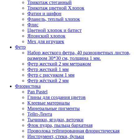
Трикотаж стеганный
Трикотаж цветной Хлопок
Фатин и шифон
Фланель, теплый хлопок
Флис
Цветной хлопок и батист
Японский хлопок
Мех для игрушек
Фетр
Набор жесткого фетра, 40 разноцветных листов,
размером 30*30 см, толщина 1 мм.
Фетр жесткий 2 мм метражом
Фетр жесткий 1 мм
Фетр с рисунком 1 мм
Фетр жёсткий 2 мм
Флористика
Pan Pastel
Глины для создания цветов
Клеевые материалы
Минеральные пигменты
Тейп-Лента
Тычинки, ягодки, веточки
Флок пудра, пыльца бархатная
Проволока тейпированная флористическая
Инструмент, стеки, бульки