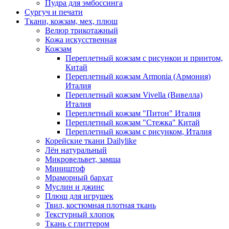
Пудра для эмбоссинга
Сургуч и печати
Ткани, кожзам, мех, плюш
Велюр трикотажный
Кожа искусственная
Кожзам
Переплетный кожзам с рисункои и принтом,
Китай
Переплетный кожзам Armonia (Армония)
Италия
Переплетный кожзам Vivella (Вивелла)
Италия
Переплетный кожзам "Питон" Италия
Переплетный кожзам "Стежка" Китай
Переплетный кожзам с рисунком, Италия
Корейские ткани Dailylike
Лён натуральный
Микровельвет, замша
Миништоф
Мраморный бархат
Муслин и джинс
Плюш для игрушек
Твил, костюмная плотная ткань
Текстурный хлопок
Ткань с глиттером