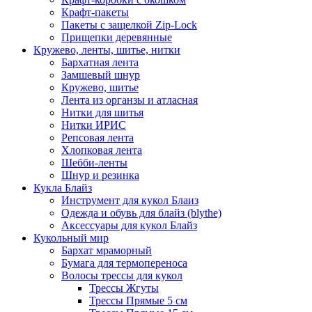
Крафт-пакеты
Пакеты с защелкой Zip-Lock
Прищепки деревянные
Кружево, ленты, шитье, нитки
Бархатная лента
Замшевый шнур
Кружево, шитье
Лента из органзы и атласная
Нитки для шитья
Нитки ИРИС
Репсовая лента
Хлопковая лента
Шебби-ленты
Шнур и резинка
Кукла Блайз
Инструмент для кукол Блаиз
Одежда и обувь для блайз (blythe)
Аксессуары для кукол Блайз
Кукольный мир
Бархат мраморный
Бумага для термопереноса
Волосы трессы для кукол
Трессы Жгуты
Трессы Прямые 5 см