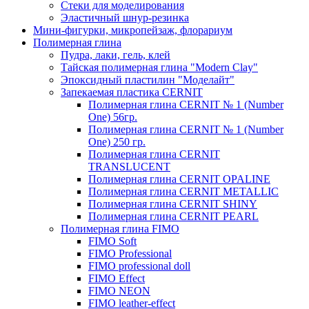
Стеки для моделирования
Эластичный шнур-резинка
Мини-фигурки, микропейзаж, флорариум
Полимерная глина
Пудра, лаки, гель, клей
Тайская полимерная глина "Modern Clay"
Эпоксидный пластилин "Моделайт"
Запекаемая пластика CERNIT
Полимерная глина CERNIT № 1 (Number
One) 56гр.
Полимерная глина CERNIT № 1 (Number
One) 250 гр.
Полимерная глина CERNIT
TRANSLUCENT
Полимерная глина CERNIT OPALINE
Полимерная глина CERNIT METALLIC
Полимерная глина CERNIT SHINY
Полимерная глина CERNIT PEARL
Полимерная глина FIMO
FIMO Soft
FIMO Professional
FIMO professional doll
FIMO Effect
FIMO NEON
FIMO leather-effect