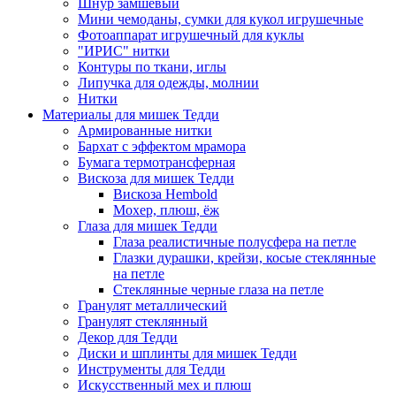
Шнур замшевый
Мини чемоданы, сумки для кукол игрушечные
Фотоаппарат игрушечный для куклы
"ИРИС" нитки
Контуры по ткани, иглы
Липучка для одежды, молнии
Нитки
Материалы для мишек Тедди
Армированные нитки
Бархат с эффектом мрамора
Бумага термотрансферная
Вискоза для мишек Тедди
Вискоза Hembold
Мохер, плюш, ёж
Глаза для мишек Тедди
Глаза реалистичные полусфера на петле
Глазки дурашки, крейзи, косые стеклянные
на петле
Стеклянные черные глаза на петле
Гранулят металлический
Гранулят стеклянный
Декор для Тедди
Диски и шплинты для мишек Тедди
Инструменты для Тедди
Искусственный мех и плюш