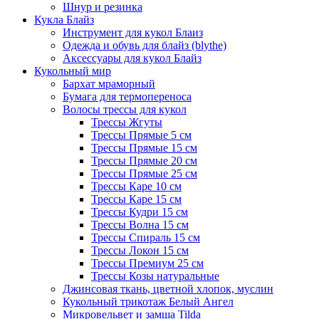
Шнур и резинка
Кукла Блайз
Инструмент для кукол Блаиз
Одежда и обувь для блайз (blythe)
Аксессуары для кукол Блайз
Кукольный мир
Бархат мраморный
Бумага для термопереноса
Волосы трессы для кукол
Трессы Жгуты
Трессы Прямые 5 см
Трессы Прямые 15 см
Трессы Прямые 20 см
Трессы Прямые 25 см
Трессы Каре 10 см
Трессы Каре 15 см
Трессы Кудри 15 см
Трессы Волна 15 см
Трессы Спираль 15 см
Трессы Локон 15 см
Трессы Премиум 25 см
Трессы Козы натуральные
Джинсовая ткань, цветной хлопок, муслин
Кукольный трикотаж Белый Ангел
Микровельвет и замша Tilda