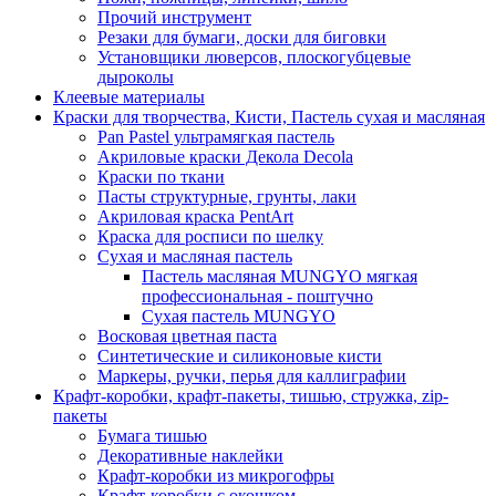
Прочий инструмент
Резаки для бумаги, доски для биговки
Установщики люверсов, плоскогубцевые
дыроколы
Клеевые материалы
Краски для творчества, Кисти, Пастель сухая и масляная
Pan Pastel ультрамягкая пастель
Акриловые краски Декола Decola
Краски по ткани
Пасты структурные, грунты, лаки
Акриловая краска PentArt
Краска для росписи по шелку
Cухая и масляная пастель
Пастель масляная MUNGYO мягкая
профессиональная - поштучно
Сухая пастель MUNGYO
Восковая цветная паста
Синтетические и силиконовые кисти
Маркеры, ручки, перья для каллиграфии
Крафт-коробки, крафт-пакеты, тишью, стружка, zip-
пакеты
Бумага тишью
Декоративные наклейки
Крафт-коробки из микрогофры
Крафт-коробки с окошком