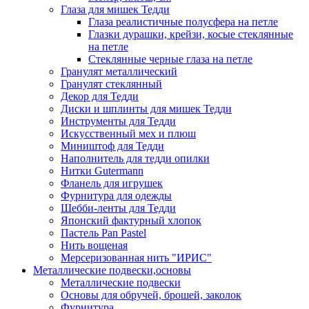
Глаза для мишек Тедди
Глаза реалистичные полусфера на петле
Глазки дурашки, крейзи, косые стеклянные
на петле
Стеклянные черные глаза на петле
Гранулят металлический
Гранулят стеклянный
Декор для Тедди
Диски и шплинты для мишек Тедди
Инструменты для Тедди
Искусственный мех и плюш
Миништоф для Тедди
Наполнитель для тедди опилки
Нитки Gutermann
Фланель для игрушек
Фурнитура для одежды
Шебби-ленты для Тедди
Японский фактурный хлопок
Пастель Pan Pastel
Нить вощеная
Мерсеризованная нить "ИРИС"
Металлические подвески,основы
Металлические подвески
Основы для обручей, брошей, заколок
Фурнитура