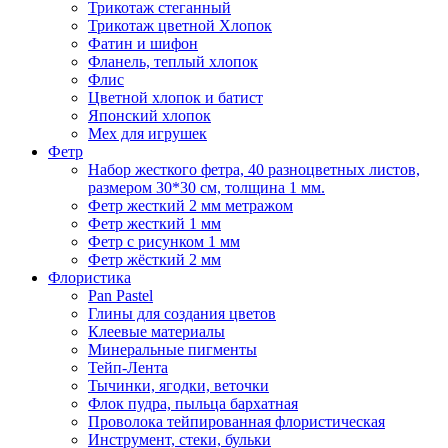
Трикотаж стеганный
Трикотаж цветной Хлопок
Фатин и шифон
Фланель, теплый хлопок
Флис
Цветной хлопок и батист
Японский хлопок
Мех для игрушек
Фетр
Набор жесткого фетра, 40 разноцветных листов,
размером 30*30 см, толщина 1 мм.
Фетр жесткий 2 мм метражом
Фетр жесткий 1 мм
Фетр с рисунком 1 мм
Фетр жёсткий 2 мм
Флористика
Pan Pastel
Глины для создания цветов
Клеевые материалы
Минеральные пигменты
Тейп-Лента
Тычинки, ягодки, веточки
Флок пудра, пыльца бархатная
Проволока тейпированная флористическая
Инструмент, стеки, бульки