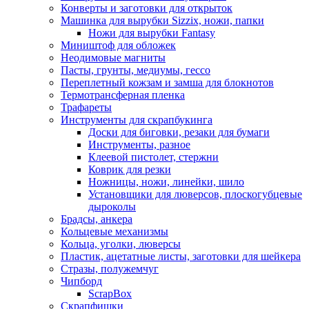
Конверты и заготовки для открыток
Машинка для вырубки Sizzix, ножи, папки
Ножи для вырубки Fantasy
Миништоф для обложек
Неодимовые магниты
Пасты, грунты, медиумы, гессо
Переплетный кожзам и замша для блокнотов
Термотрансферная пленка
Трафареты
Инструменты для скрапбукинга
Доски для биговки, резаки для бумаги
Инструменты, разное
Клеевой пистолет, стержни
Коврик для резки
Ножницы, ножи, линейки, шило
Установщики для люверсов, плоскогубцевые
дыроколы
Брадсы, анкера
Кольцевые механизмы
Кольца, уголки, люверсы
Пластик, ацетатные листы, заготовки для шейкера
Стразы, полужемчуг
Чипборд
ScrapBox
Скрапфишки