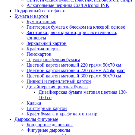
Алкогольные чернила Craft Alcohol INK
Подарочный сертификат
Бумага и картон
Бумага тишью
Глиттерная бумага с блеском на клеевой основе
Заготовка для открытки, пригласительного,
конверты
Зеркальный картон
Крафт-конверты
Пенокартон
Термотрансферная бумага
Цветной картон матовый 220 грамм 50х70 см
Цветной картон матовый 220 грамм A4 формат
Цветной картон матовый 300 грамм 50х70 см
Пивной и переплетный картон
Дизайнерская цветная бумага
Дизайнерская бумага матовая цветная 130-
160 гр
Калька
Глиттерный картон
Крафт бумага и крафт картон и пр.
Дыроколы фигурные
Бордюрные дыроколы
Фигурные дыроколы