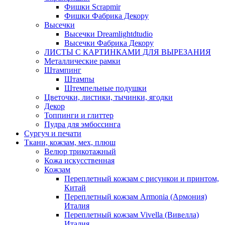
Фишки Scrapmir
Фишки Фабрика Декору
Высечки
Высечки Dreamlightdtudio
Высечки Фабрика Декору
ЛИСТЫ С КАРТИНКАМИ ДЛЯ ВЫРЕЗАНИЯ
Металлические рамки
Штампинг
Штампы
Штемпельные подушки
Цветочки, листики, тычинки, ягодки
Декор
Топпинги и глиттер
Пудра для эмбоссинга
Сургуч и печати
Ткани, кожзам, мех, плюш
Велюр трикотажный
Кожа искусственная
Кожзам
Переплетный кожзам с рисункои и принтом,
Китай
Переплетный кожзам Armonia (Армония)
Италия
Переплетный кожзам Vivella (Вивелла)
Италия