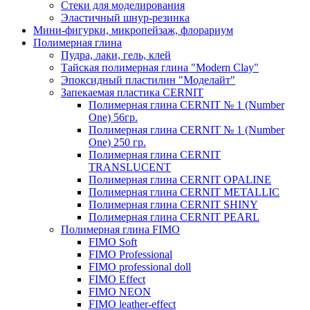
Стеки для моделирования
Эластичный шнур-резинка
Мини-фигурки, микропейзаж, флорариум
Полимерная глина
Пудра, лаки, гель, клей
Тайская полимерная глина "Modern Clay"
Эпоксидный пластилин "Моделайт"
Запекаемая пластика CERNIT
Полимерная глина CERNIT № 1 (Number
One) 56гр.
Полимерная глина CERNIT № 1 (Number
One) 250 гр.
Полимерная глина CERNIT
TRANSLUCENT
Полимерная глина CERNIT OPALINE
Полимерная глина CERNIT METALLIC
Полимерная глина CERNIT SHINY
Полимерная глина CERNIT PEARL
Полимерная глина FIMO
FIMO Soft
FIMO Professional
FIMO professional doll
FIMO Effect
FIMO NEON
FIMO leather-effect