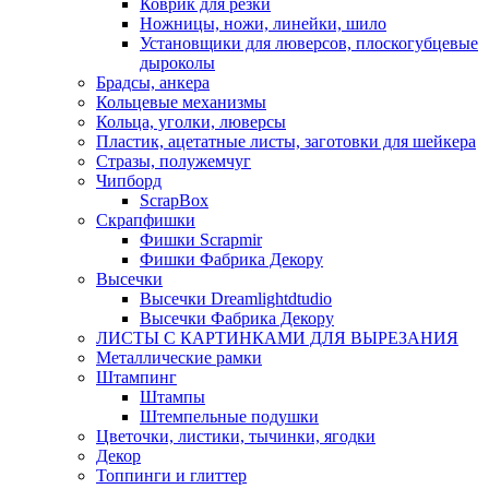
Коврик для резки
Ножницы, ножи, линейки, шило
Установщики для люверсов, плоскогубцевые
дыроколы
Брадсы, анкера
Кольцевые механизмы
Кольца, уголки, люверсы
Пластик, ацетатные листы, заготовки для шейкера
Стразы, полужемчуг
Чипборд
ScrapBox
Скрапфишки
Фишки Scrapmir
Фишки Фабрика Декору
Высечки
Высечки Dreamlightdtudio
Высечки Фабрика Декору
ЛИСТЫ С КАРТИНКАМИ ДЛЯ ВЫРЕЗАНИЯ
Металлические рамки
Штампинг
Штампы
Штемпельные подушки
Цветочки, листики, тычинки, ягодки
Декор
Топпинги и глиттер