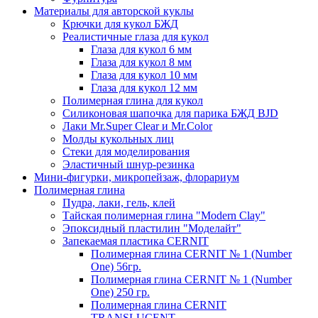
Материалы для авторской куклы
Крючки для кукол БЖД
Реалистичные глаза для кукол
Глаза для кукол 6 мм
Глаза для кукол 8 мм
Глаза для кукол 10 мм
Глаза для кукол 12 мм
Полимерная глина для кукол
Силиконовая шапочка для парика БЖД BJD
Лаки Mr.Super Clear и Mr.Color
Молды кукольных лиц
Стеки для моделирования
Эластичный шнур-резинка
Мини-фигурки, микропейзаж, флорариум
Полимерная глина
Пудра, лаки, гель, клей
Тайская полимерная глина "Modern Clay"
Эпоксидный пластилин "Моделайт"
Запекаемая пластика CERNIT
Полимерная глина CERNIT № 1 (Number
One) 56гр.
Полимерная глина CERNIT № 1 (Number
One) 250 гр.
Полимерная глина CERNIT
TRANSLUCENT