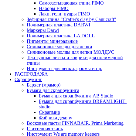
Самозастывающая глина FIMO
Наборы FIMO
Лаки, гели, пудры FIMO
Зефирная глина "Crafter's clay by Canucraft"
Полимерная пластика DARWI
Маркеры Darwi
Полимерная пластика LA DOLL
Пигменты минеральные
Силиконовые молды для лепки
Силиконовые молды для лепки МОЛДУС
Текстурные листы и коврики для полимерной
глины
Инструмент для лепки, формы и пр.
РАСПРОДАЖА
Скрапбукинг
Бархат (мрамор)
Бумага для скрапбукинга
Бумага для скрапбукинга AB Studio
Бумага для скрапбукинга DREAMLIGHT-
studio
Скрапмир
Фабрика декору
Восковые пасты FINNABAIR, Prima Marketing
Глиттерная ткань
Инструмент We are memory keepers