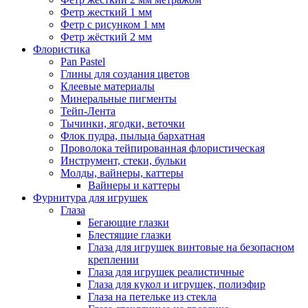
Фетр жесткий 1 мм
Фетр с рисунком 1 мм
Фетр жёсткий 2 мм
Флористика
Pan Pastel
Глины для создания цветов
Клеевые материалы
Минеральные пигменты
Тейп-Лента
Тычинки, ягодки, веточки
Флок пудра, пыльца бархатная
Проволока тейпированная флористическая
Инструмент, стеки, бульки
Молды, вайнеры, каттеры
Вайнеры и каттеры
Фурнитура для игрушек
Глаза
Бегающие глазки
Блестящие глазки
Глаза для игрушек винтовые на безопасном
креплении
Глаза для игрушек реалистичные
Глаза для кукол и игрушек, полиэфир
Глаза на петельке из стекла