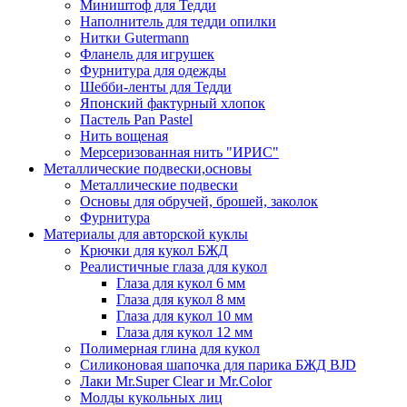
Миништоф для Тедди
Наполнитель для тедди опилки
Нитки Gutermann
Фланель для игрушек
Фурнитура для одежды
Шебби-ленты для Тедди
Японский фактурный хлопок
Пастель Pan Pastel
Нить вощеная
Мерсеризованная нить "ИРИС"
Металлические подвески,основы
Металлические подвески
Основы для обручей, брошей, заколок
Фурнитура
Материалы для авторской куклы
Крючки для кукол БЖД
Реалистичные глаза для кукол
Глаза для кукол 6 мм
Глаза для кукол 8 мм
Глаза для кукол 10 мм
Глаза для кукол 12 мм
Полимерная глина для кукол
Силиконовая шапочка для парика БЖД BJD
Лаки Mr.Super Clear и Mr.Color
Молды кукольных лиц