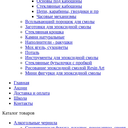
Основы под кабошоны
Стеклянные кабошоны
Цепи, карабины, гвоздики и пр
Часовые механизмы
Всплывающий порошок для смолы
Заготовки для эпоксидной смолы
Стеклянная крошка
Камни натуральные
Наполнители - ракушки
Мох ягель, сухоцветы
Поталь
Инструменты для эпоксидной смолы
Стеклянные бутылочки с пробкой
Рисование эпоксидной смолой Resin Art
Мини фигурки для эпоксидной смолы
Главная
Акции
Доставка и оплата
Школа
Контакты
Каталог товаров
Алкогольные чернила
Синтетическая бумага, пластик, пенокартон, спирт