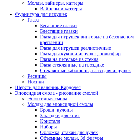
Молды, вайнеры, каттеры
Вайнеры и каттеры
Фурнитура для игрушек
Глаза
Бегающие глазки
Блестящие глазки
Глаза для игрушек винтовые на безопасном
креплении
Глаза для игрушек реалистичные
Глаза для кукол и игрушек, полиэфир
Глаза на петельке из стекла
Глаза стеклянные на гвоздике
Стеклянные кабошоны, глаза для игрушек
Ресницы
Носики
Шерсть для валяния, Кардочес
Эпоксидная смола - рисование смолой
Эпоксидная смола
Молды для эпоксидной смолы
Броши, кулоны
Закладки для книг
Кристалл
Наборы
Обложка, стакан для ручек
Объемные молды, 3d фигуры