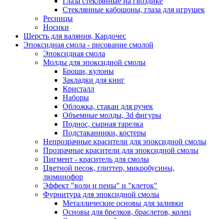
Глаза стеклянные на гвоздике
Стеклянные кабошоны, глаза для игрушек
Ресницы
Носики
Шерсть для валяния, Кардочес
Эпоксидная смола - рисование смолой
Эпоксидная смола
Молды для эпоксидной смолы
Броши, кулоны
Закладки для книг
Кристалл
Наборы
Обложка, стакан для ручек
Объемные молды, 3d фигуры
Поднос, сырная тарелка
Подстаканники, костеры
Непрозрачные красители для эпоксидной смолы
Прозрачные красители для эпоксидной смолы
Пигмент - краситель для смолы
Цветной песок, глиттер, микробусины,
люминофор
Эффект "волн и пены" и "клеток"
Фурнитура для эпоксидной смолы
Металлические основы для заливки
Основы для брелков, браслетов, колец