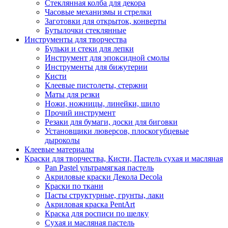
Стеклянная колба для декора
Часовые механизмы и стрелки
Заготовки для открыток, конверты
Бутылочки стеклянные
Инструменты для творчества
Бульки и стеки для лепки
Инструмент для эпоксидной смолы
Инструменты для бижутерии
Кисти
Клеевые пистолеты, стержни
Маты для резки
Ножи, ножницы, линейки, шило
Прочий инструмент
Резаки для бумаги, доски для биговки
Установщики люверсов, плоскогубцевые
дыроколы
Клеевые материалы
Краски для творчества, Кисти, Пастель сухая и масляная
Pan Pastel ультрамягкая пастель
Акриловые краски Декола Decola
Краски по ткани
Пасты структурные, грунты, лаки
Акриловая краска PentArt
Краска для росписи по шелку
Cухая и масляная пастель