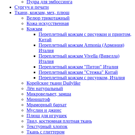
Пудра для эмбоссинга
Сургуч и печати
Ткани, кожзам, мех, плюш
Велюр трикотажный
Кожа искусственная
Кожзам
Переплетный кожзам с рисункои и принтом,
Китай
Переплетный кожзам Armonia (Армония)
Италия
Переплетный кожзам Vivella (Вивелла)
Италия
Переплетный кожзам "Питон" Италия
Переплетный кожзам "Стежка" Китай
Переплетный кожзам с рисунком, Италия
Корейские ткани Dailylike
Лён натуральный
Микровельвет, замша
Миништоф
Мраморный бархат
Муслин и джинс
Плюш для игрушек
Твил, костюмная плотная ткань
Текстурный хлопок
Ткань с глиттером