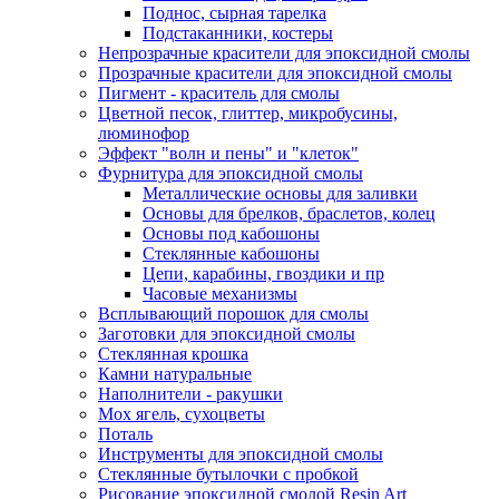
Поднос, сырная тарелка
Подстаканники, костеры
Непрозрачные красители для эпоксидной смолы
Прозрачные красители для эпоксидной смолы
Пигмент - краситель для смолы
Цветной песок, глиттер, микробусины,
люминофор
Эффект "волн и пены" и "клеток"
Фурнитура для эпоксидной смолы
Металлические основы для заливки
Основы для брелков, браслетов, колец
Основы под кабошоны
Стеклянные кабошоны
Цепи, карабины, гвоздики и пр
Часовые механизмы
Всплывающий порошок для смолы
Заготовки для эпоксидной смолы
Стеклянная крошка
Камни натуральные
Наполнители - ракушки
Мох ягель, сухоцветы
Поталь
Инструменты для эпоксидной смолы
Стеклянные бутылочки с пробкой
Рисование эпоксидной смолой Resin Art