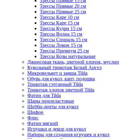
Трессы Прямые 15 см
Трессы Прямые 20 см
Трессы Прямые 25 см
Трессы Каре 10 см
Трессы Каре 15 см
Трессы Кудри 15 см
Трессы Волна 15 см
Трессы Спираль 15 см
Трессы Локон 15 см
Трессы Премиум 25 см
Трессы Козы натуральные
Джинсовая ткань, цветной хлопок, муслин
Кукольный трикотаж Белый Ангел
Микровельвет и замша Tilda
Обувь для кукол, кант, подошва
Трикотаж стеганный Tilda
Трикотаж хлопок цветной Tilda
Фатин для Tilda
Шары пенопластовые
Шебби-ленты для кукол
Шифон
Флис
Фатин мягкий
Игрушки и декор для кукол
Наборы для создания игрушек и кукол