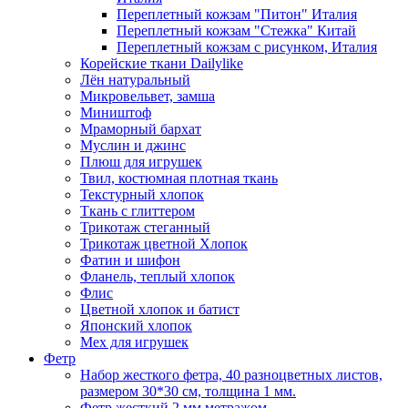
Переплетный кожзам "Питон" Италия
Переплетный кожзам "Стежка" Китай
Переплетный кожзам с рисунком, Италия
Корейские ткани Dailylike
Лён натуральный
Микровельвет, замша
Миништоф
Мраморный бархат
Муслин и джинс
Плюш для игрушек
Твил, костюмная плотная ткань
Текстурный хлопок
Ткань с глиттером
Трикотаж стеганный
Трикотаж цветной Хлопок
Фатин и шифон
Фланель, теплый хлопок
Флис
Цветной хлопок и батист
Японский хлопок
Мех для игрушек
Фетр
Набор жесткого фетра, 40 разноцветных листов,
размером 30*30 см, толщина 1 мм.
Фетр жесткий 2 мм метражом