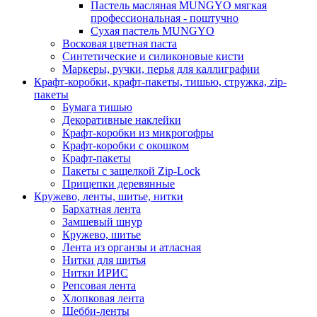
Пастель масляная MUNGYO мягкая
профессиональная - поштучно
Сухая пастель MUNGYO
Восковая цветная паста
Синтетические и силиконовые кисти
Маркеры, ручки, перья для каллиграфии
Крафт-коробки, крафт-пакеты, тишью, стружка, zip-
пакеты
Бумага тишью
Декоративные наклейки
Крафт-коробки из микрогофры
Крафт-коробки с окошком
Крафт-пакеты
Пакеты с защелкой Zip-Lock
Прищепки деревянные
Кружево, ленты, шитье, нитки
Бархатная лента
Замшевый шнур
Кружево, шитье
Лента из органзы и атласная
Нитки для шитья
Нитки ИРИС
Репсовая лента
Хлопковая лента
Шебби-ленты