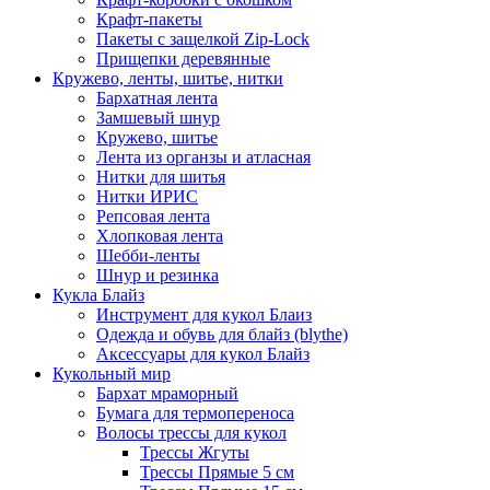
Крафт-пакеты
Пакеты с защелкой Zip-Lock
Прищепки деревянные
Кружево, ленты, шитье, нитки
Бархатная лента
Замшевый шнур
Кружево, шитье
Лента из органзы и атласная
Нитки для шитья
Нитки ИРИС
Репсовая лента
Хлопковая лента
Шебби-ленты
Шнур и резинка
Кукла Блайз
Инструмент для кукол Блаиз
Одежда и обувь для блайз (blythe)
Аксессуары для кукол Блайз
Кукольный мир
Бархат мраморный
Бумага для термопереноса
Волосы трессы для кукол
Трессы Жгуты
Трессы Прямые 5 см