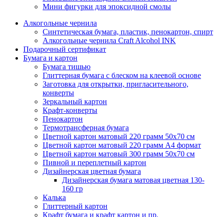
Мини фигурки для эпоксидной смолы
Алкогольные чернила
Синтетическая бумага, пластик, пенокартон, спирт
Алкогольные чернила Craft Alcohol INK
Подарочный сертификат
Бумага и картон
Бумага тишью
Глиттерная бумага с блеском на клеевой основе
Заготовка для открытки, пригласительного,
конверты
Зеркальный картон
Крафт-конверты
Пенокартон
Термотрансферная бумага
Цветной картон матовый 220 грамм 50х70 см
Цветной картон матовый 220 грамм A4 формат
Цветной картон матовый 300 грамм 50х70 см
Пивной и переплетный картон
Дизайнерская цветная бумага
Дизайнерская бумага матовая цветная 130-
160 гр
Калька
Глиттерный картон
Крафт бумага и крафт картон и пр.