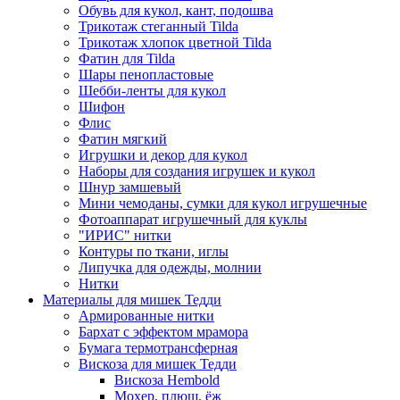
Обувь для кукол, кант, подошва
Трикотаж стеганный Tilda
Трикотаж хлопок цветной Tilda
Фатин для Tilda
Шары пенопластовые
Шебби-ленты для кукол
Шифон
Флис
Фатин мягкий
Игрушки и декор для кукол
Наборы для создания игрушек и кукол
Шнур замшевый
Мини чемоданы, сумки для кукол игрушечные
Фотоаппарат игрушечный для куклы
"ИРИС" нитки
Контуры по ткани, иглы
Липучка для одежды, молнии
Нитки
Материалы для мишек Тедди
Армированные нитки
Бархат с эффектом мрамора
Бумага термотрансферная
Вискоза для мишек Тедди
Вискоза Hembold
Мохер, плюш, ёж