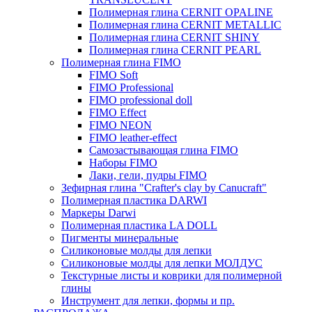
Полимерная глина CERNIT OPALINE
Полимерная глина CERNIT METALLIC
Полимерная глина CERNIT SHINY
Полимерная глина CERNIT PEARL
Полимерная глина FIMO
FIMO Soft
FIMO Professional
FIMO professional doll
FIMO Effect
FIMO NEON
FIMO leather-effect
Самозастывающая глина FIMO
Наборы FIMO
Лаки, гели, пудры FIMO
Зефирная глина "Crafter's clay by Canucraft"
Полимерная пластика DARWI
Маркеры Darwi
Полимерная пластика LA DOLL
Пигменты минеральные
Силиконовые молды для лепки
Силиконовые молды для лепки МОЛДУС
Текстурные листы и коврики для полимерной
глины
Инструмент для лепки, формы и пр.