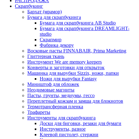
РАСПРОДАЖА
Скрапбукинг
Бархат (мрамор)
Бумага для скрапбукинга
Бумага для скрапбукинга AB Studio
Бумага для скрапбукинга DREAMLIGHT-
studio
Скрапмир
Фабрика декору
Восковые пасты FINNABAIR, Prima Marketing
Глиттерная ткань
Инструмент We are memory keepers
Конверты и заготовки для открыток
Машинка для вырубки Sizzix, ножи, папки
Ножи для вырубки Fantasy
Миништоф для обложек
Неодимовые магниты
Пасты, грунты, медиумы, гессо
Переплетный кожзам и замша для блокнотов
Термотрансферная пленка
Трафареты
Инструменты для скрапбукинга
Доски для биговки, резаки для бумаги
Инструменты, разное
Клеевой пистолет, стержни