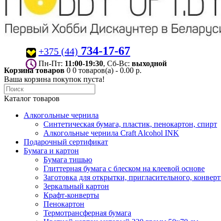
734-17-67
+375 (44)
Пн-Пт:
11:00-19:30
, Сб-Вс:
выходной
Корзина товаров
0
0 товаров(а) - 0.00 р.
Ваша корзина покупок пуста!
Каталог товаров
Алкогольные чернила
Синтетическая бумага, пластик, пенокартон, спирт
Алкогольные чернила Craft Alcohol INK
Подарочный сертификат
Бумага и картон
Бумага тишью
Глиттерная бумага с блеском на клеевой основе
Заготовка для открытки, пригласительного, конвер
Зеркальный картон
Крафт-конверты
Пенокартон
Термотрансферная бумага