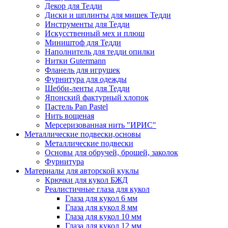
Декор для Тедди
Диски и шплинты для мишек Тедди
Инструменты для Тедди
Искусственный мех и плюш
Миништоф для Тедди
Наполнитель для тедди опилки
Нитки Gutermann
Фланель для игрушек
Фурнитура для одежды
Шебби-ленты для Тедди
Японский фактурный хлопок
Пастель Pan Pastel
Нить вощеная
Мерсеризованная нить "ИРИС"
Металлические подвески,основы
Металлические подвески
Основы для обручей, брошей, заколок
Фурнитура
Материалы для авторской куклы
Крючки для кукол БЖД
Реалистичные глаза для кукол
Глаза для кукол 6 мм
Глаза для кукол 8 мм
Глаза для кукол 10 мм
Глаза для кукол 12 мм