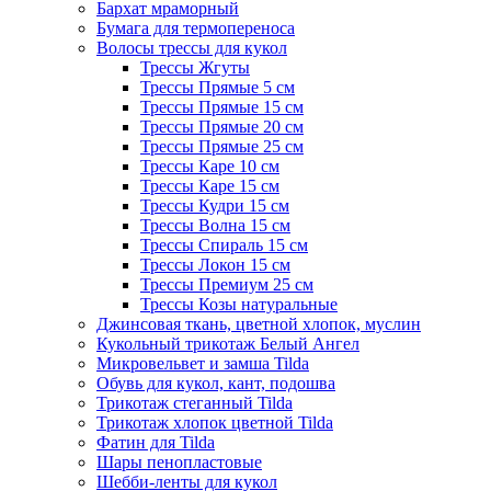
Бархат мраморный
Бумага для термопереноса
Волосы трессы для кукол
Трессы Жгуты
Трессы Прямые 5 см
Трессы Прямые 15 см
Трессы Прямые 20 см
Трессы Прямые 25 см
Трессы Каре 10 см
Трессы Каре 15 см
Трессы Кудри 15 см
Трессы Волна 15 см
Трессы Спираль 15 см
Трессы Локон 15 см
Трессы Премиум 25 см
Трессы Козы натуральные
Джинсовая ткань, цветной хлопок, муслин
Кукольный трикотаж Белый Ангел
Микровельвет и замша Tilda
Обувь для кукол, кант, подошва
Трикотаж стеганный Tilda
Трикотаж хлопок цветной Tilda
Фатин для Tilda
Шары пенопластовые
Шебби-ленты для кукол