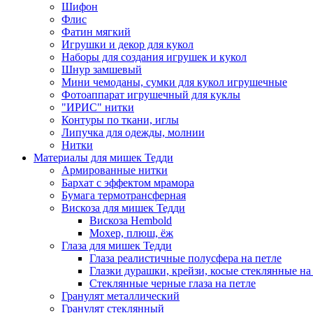
Шифон
Флис
Фатин мягкий
Игрушки и декор для кукол
Наборы для создания игрушек и кукол
Шнур замшевый
Мини чемоданы, сумки для кукол игрушечные
Фотоаппарат игрушечный для куклы
"ИРИС" нитки
Контуры по ткани, иглы
Липучка для одежды, молнии
Нитки
Материалы для мишек Тедди
Армированные нитки
Бархат с эффектом мрамора
Бумага термотрансферная
Вискоза для мишек Тедди
Вискоза Hembold
Мохер, плюш, ёж
Глаза для мишек Тедди
Глаза реалистичные полусфера на петле
Глазки дурашки, крейзи, косые стеклянные на
Стеклянные черные глаза на петле
Гранулят металлический
Гранулят стеклянный