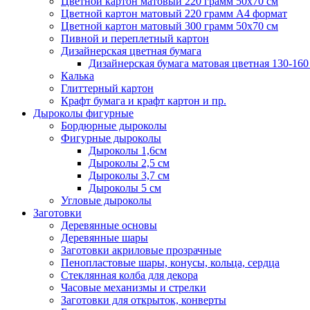
Цветной картон матовый 220 грамм 50х70 см
Цветной картон матовый 220 грамм A4 формат
Цветной картон матовый 300 грамм 50х70 см
Пивной и переплетный картон
Дизайнерская цветная бумага
Дизайнерская бумага матовая цветная 130-160
Калька
Глиттерный картон
Крафт бумага и крафт картон и пр.
Дыроколы фигурные
Бордюрные дыроколы
Фигурные дыроколы
Дыроколы 1,6см
Дыроколы 2,5 см
Дыроколы 3,7 см
Дыроколы 5 см
Угловые дыроколы
Заготовки
Деревянные основы
Деревянные шары
Заготовки акриловые прозрачные
Пенопластовые шары, конусы, кольца, сердца
Стеклянная колба для декора
Часовые механизмы и стрелки
Заготовки для открыток, конверты