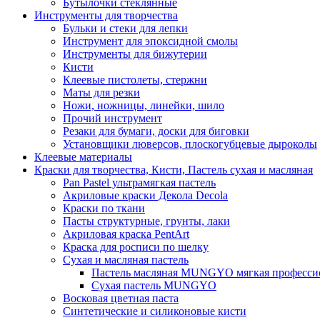
Бутылочки стеклянные
Инструменты для творчества
Бульки и стеки для лепки
Инструмент для эпоксидной смолы
Инструменты для бижутерии
Кисти
Клеевые пистолеты, стержни
Маты для резки
Ножи, ножницы, линейки, шило
Прочий инструмент
Резаки для бумаги, доски для биговки
Установщики люверсов, плоскогубцевые дыроколы
Клеевые материалы
Краски для творчества, Кисти, Пастель сухая и масляная
Pan Pastel ультрамягкая пастель
Акриловые краски Декола Decola
Краски по ткани
Пасты структурные, грунты, лаки
Акриловая краска PentArt
Краска для росписи по шелку
Cухая и масляная пастель
Пастель масляная MUNGYO мягкая профессио
Сухая пастель MUNGYO
Восковая цветная паста
Синтетические и силиконовые кисти