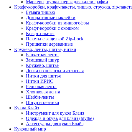
Маркеры, ручки, перья для каллиграфии
Крафт-коробки, крафт-пакеты, тишью, стружка, zip-пакет
Бумага тишью
Декоративные наклейки
Крафт-коробки из микрогофры
Крафт-коробки с окошком
Крафт-пакеты
Пакеты с защелкой Zip-Lock
Прищепки деревянные
Кружево, ленты, шитье, нитки
Бархатная лента
Замшевый шнур
Кружево, шитье
Лента из органзы и атласная
Нитки для шитья
Нитки ИРИС
Репсовая лента
Хлопковая лента
Шебби-ленты
Шнур и резинка
Кукла Блайз
Инструмент для кукол Блаиз
Одежда и обувь для блайз (blythe)
Аксессуары для кукол Блайз
Кукольный мир