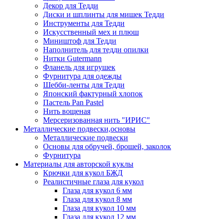
Декор для Тедди
Диски и шплинты для мишек Тедди
Инструменты для Тедди
Искусственный мех и плюш
Миништоф для Тедди
Наполнитель для тедди опилки
Нитки Gutermann
Фланель для игрушек
Фурнитура для одежды
Шебби-ленты для Тедди
Японский фактурный хлопок
Пастель Pan Pastel
Нить вощеная
Мерсеризованная нить "ИРИС"
Металлические подвески,основы
Металлические подвески
Основы для обручей, брошей, заколок
Фурнитура
Материалы для авторской куклы
Крючки для кукол БЖД
Реалистичные глаза для кукол
Глаза для кукол 6 мм
Глаза для кукол 8 мм
Глаза для кукол 10 мм
Глаза для кукол 12 мм