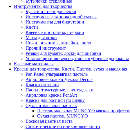
Бутылочки стеклянные
Инструменты для творчества
Бульки и стеки для лепки
Инструмент для эпоксидной смолы
Инструменты для бижутерии
Кисти
Клеевые пистолеты, стержни
Маты для резки
Ножи, ножницы, линейки, шило
Прочий инструмент
Резаки для бумаги, доски для биговки
Установщики люверсов, плоскогубцевые дыроколы
Клеевые материалы
Краски для творчества, Кисти, Пастель сухая и масляная
Pan Pastel ультрамягкая пастель
Акриловые краски Декола Decola
Краски по ткани
Пасты структурные, грунты, лаки
Акриловая краска PentArt
Краска для росписи по шелку
Cухая и масляная пастель
Пастель масляная MUNGYO мягкая профессио
Сухая пастель MUNGYO
Восковая цветная паста
Синтетические и силиконовые кисти