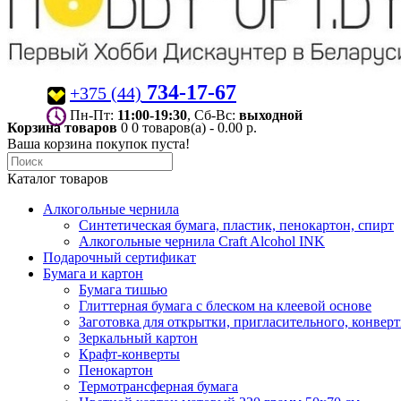
734-17-67
+375 (44)
Пн-Пт:
11:00-19:30
, Сб-Вс:
выходной
Корзина товаров
0
0 товаров(а) - 0.00 р.
Ваша корзина покупок пуста!
Каталог товаров
Алкогольные чернила
Синтетическая бумага, пластик, пенокартон, спирт
Алкогольные чернила Craft Alcohol INK
Подарочный сертификат
Бумага и картон
Бумага тишью
Глиттерная бумага с блеском на клеевой основе
Заготовка для открытки, пригласительного, конвер
Зеркальный картон
Крафт-конверты
Пенокартон
Термотрансферная бумага