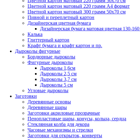
Цветной картон матовый 220 грамм 50х70 см
Цветной картон матовый 220 грамм A4 формат
Цветной картон матовый 300 грамм 50х70 см
Пивной и переплетный картон
Дизайнерская цветная бумага
Дизайнерская бумага матовая цветная 130-160
Калька
Глиттерный картон
Крафт бумага и крафт картон и пр.
Дыроколы фигурные
Бордюрные дыроколы
Фигурные дыроколы
Дыроколы 1,6см
Дыроколы 2,5 см
Дыроколы 3,7 см
Дыроколы 5 см
Угловые дыроколы
Заготовки
Деревянные основы
Деревянные шары
Заготовки акриловые прозрачные
Пенопластовые шары, конусы, кольца, сердца
Стеклянная колба для декора
Часовые механизмы и стрелки
Заготовки для открыток, конверты