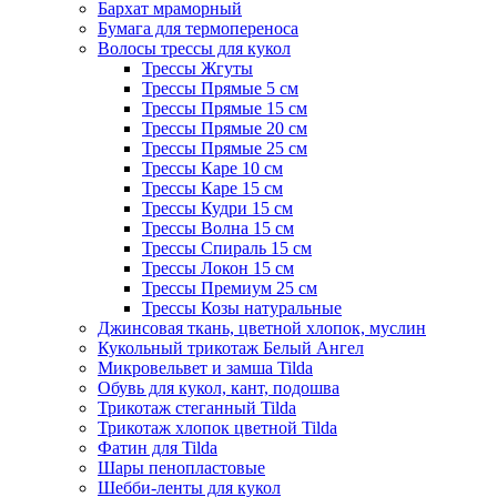
Бархат мраморный
Бумага для термопереноса
Волосы трессы для кукол
Трессы Жгуты
Трессы Прямые 5 см
Трессы Прямые 15 см
Трессы Прямые 20 см
Трессы Прямые 25 см
Трессы Каре 10 см
Трессы Каре 15 см
Трессы Кудри 15 см
Трессы Волна 15 см
Трессы Спираль 15 см
Трессы Локон 15 см
Трессы Премиум 25 см
Трессы Козы натуральные
Джинсовая ткань, цветной хлопок, муслин
Кукольный трикотаж Белый Ангел
Микровельвет и замша Tilda
Обувь для кукол, кант, подошва
Трикотаж стеганный Tilda
Трикотаж хлопок цветной Tilda
Фатин для Tilda
Шары пенопластовые
Шебби-ленты для кукол