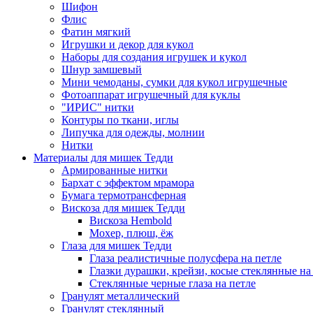
Шифон
Флис
Фатин мягкий
Игрушки и декор для кукол
Наборы для создания игрушек и кукол
Шнур замшевый
Мини чемоданы, сумки для кукол игрушечные
Фотоаппарат игрушечный для куклы
"ИРИС" нитки
Контуры по ткани, иглы
Липучка для одежды, молнии
Нитки
Материалы для мишек Тедди
Армированные нитки
Бархат с эффектом мрамора
Бумага термотрансферная
Вискоза для мишек Тедди
Вискоза Hembold
Мохер, плюш, ёж
Глаза для мишек Тедди
Глаза реалистичные полусфера на петле
Глазки дурашки, крейзи, косые стеклянные на
Стеклянные черные глаза на петле
Гранулят металлический
Гранулят стеклянный