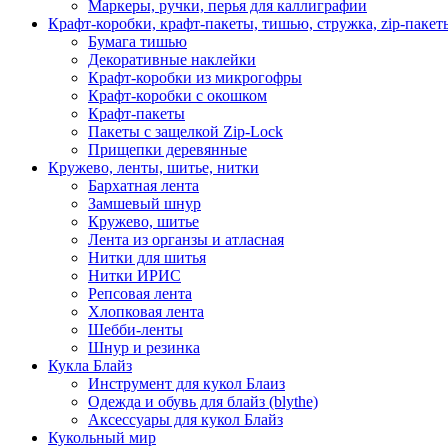
Маркеры, ручки, перья для каллиграфии
Крафт-коробки, крафт-пакеты, тишью, стружка, zip-пакет
Бумага тишью
Декоративные наклейки
Крафт-коробки из микрогофры
Крафт-коробки с окошком
Крафт-пакеты
Пакеты с защелкой Zip-Lock
Прищепки деревянные
Кружево, ленты, шитье, нитки
Бархатная лента
Замшевый шнур
Кружево, шитье
Лента из органзы и атласная
Нитки для шитья
Нитки ИРИС
Репсовая лента
Хлопковая лента
Шебби-ленты
Шнур и резинка
Кукла Блайз
Инструмент для кукол Блаиз
Одежда и обувь для блайз (blythe)
Аксессуары для кукол Блайз
Кукольный мир