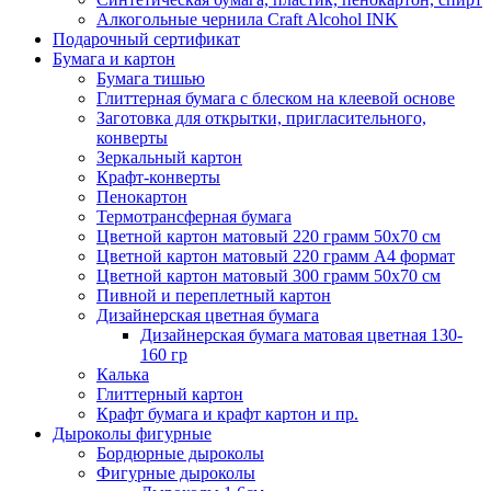
Алкогольные чернила Craft Alcohol INK
Подарочный сертификат
Бумага и картон
Бумага тишью
Глиттерная бумага с блеском на клеевой основе
Заготовка для открытки, пригласительного,
конверты
Зеркальный картон
Крафт-конверты
Пенокартон
Термотрансферная бумага
Цветной картон матовый 220 грамм 50х70 см
Цветной картон матовый 220 грамм A4 формат
Цветной картон матовый 300 грамм 50х70 см
Пивной и переплетный картон
Дизайнерская цветная бумага
Дизайнерская бумага матовая цветная 130-
160 гр
Калька
Глиттерный картон
Крафт бумага и крафт картон и пр.
Дыроколы фигурные
Бордюрные дыроколы
Фигурные дыроколы