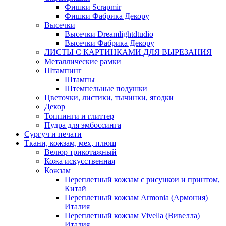
Фишки Scrapmir
Фишки Фабрика Декору
Высечки
Высечки Dreamlightdtudio
Высечки Фабрика Декору
ЛИСТЫ С КАРТИНКАМИ ДЛЯ ВЫРЕЗАНИЯ
Металлические рамки
Штампинг
Штампы
Штемпельные подушки
Цветочки, листики, тычинки, ягодки
Декор
Топпинги и глиттер
Пудра для эмбоссинга
Сургуч и печати
Ткани, кожзам, мех, плюш
Велюр трикотажный
Кожа искусственная
Кожзам
Переплетный кожзам с рисункои и принтом,
Китай
Переплетный кожзам Armonia (Армония)
Италия
Переплетный кожзам Vivella (Вивелла)
Италия