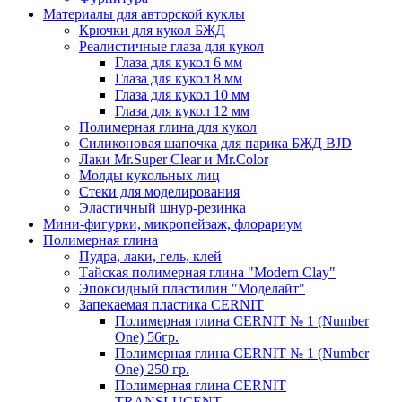
Материалы для авторской куклы
Крючки для кукол БЖД
Реалистичные глаза для кукол
Глаза для кукол 6 мм
Глаза для кукол 8 мм
Глаза для кукол 10 мм
Глаза для кукол 12 мм
Полимерная глина для кукол
Силиконовая шапочка для парика БЖД BJD
Лаки Mr.Super Clear и Mr.Color
Молды кукольных лиц
Стеки для моделирования
Эластичный шнур-резинка
Мини-фигурки, микропейзаж, флорариум
Полимерная глина
Пудра, лаки, гель, клей
Тайская полимерная глина "Modern Clay"
Эпоксидный пластилин "Моделайт"
Запекаемая пластика CERNIT
Полимерная глина CERNIT № 1 (Number
One) 56гр.
Полимерная глина CERNIT № 1 (Number
One) 250 гр.
Полимерная глина CERNIT
TRANSLUCENT