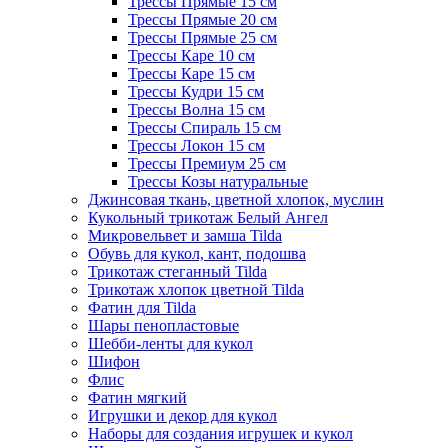
Трессы Прямые 15 см
Трессы Прямые 20 см
Трессы Прямые 25 см
Трессы Каре 10 см
Трессы Каре 15 см
Трессы Кудри 15 см
Трессы Волна 15 см
Трессы Спираль 15 см
Трессы Локон 15 см
Трессы Премиум 25 см
Трессы Козы натуральные
Джинсовая ткань, цветной хлопок, муслин
Кукольный трикотаж Белый Ангел
Микровельвет и замша Tilda
Обувь для кукол, кант, подошва
Трикотаж стеганный Tilda
Трикотаж хлопок цветной Tilda
Фатин для Tilda
Шары пенопластовые
Шебби-ленты для кукол
Шифон
Флис
Фатин мягкий
Игрушки и декор для кукол
Наборы для создания игрушек и кукол