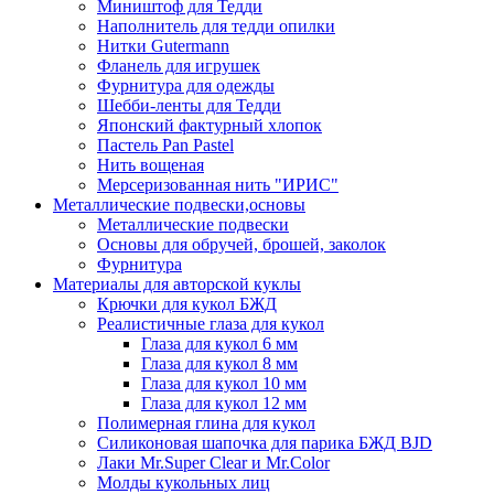
Миништоф для Тедди
Наполнитель для тедди опилки
Нитки Gutermann
Фланель для игрушек
Фурнитура для одежды
Шебби-ленты для Тедди
Японский фактурный хлопок
Пастель Pan Pastel
Нить вощеная
Мерсеризованная нить "ИРИС"
Металлические подвески,основы
Металлические подвески
Основы для обручей, брошей, заколок
Фурнитура
Материалы для авторской куклы
Крючки для кукол БЖД
Реалистичные глаза для кукол
Глаза для кукол 6 мм
Глаза для кукол 8 мм
Глаза для кукол 10 мм
Глаза для кукол 12 мм
Полимерная глина для кукол
Силиконовая шапочка для парика БЖД BJD
Лаки Mr.Super Clear и Mr.Color
Молды кукольных лиц