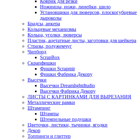
Коврик для резки
Ножницы, ножи, линейки, шило
Установщики для люверсов, плоскогубцевые
дыроколы
Брадсы, анкера
Кольцевые механизмы
Кольца, уголки, люверсы
Пластик, ацетатные листы, заготовки для шейкера
Стразы, полужемчуг
Чипборд
ScrapBox
Скрапфишки
Фишки Scrapmir
Фишки Фабрика Декору
Высечки
Высечки Dreamlightdtudio
Высечки Фабрика Декору
ЛИСТЫ С КАРТИНКАМИ ДЛЯ ВЫРЕЗАНИЯ
Металлические рамки
Штампинг
Штампы
Штемпельные подушки
Цветочки, листики, тычинки, ягодки
Декор
Топпинги и глиттер