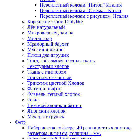
Переплетный кожзам "Питон" Италия
Переплетный кожзам "Стежка" Китай
Переплетный кожзам с рисунком, Италия
Корейские ткани Dailylike
Лён натуральный
Микровельвет, замша
Миништоф
Мраморный бархат
Муслин и джинс
Плюш для игрушек
Твил, костюмная плотная ткань
Текстурный хлопок
Ткань с глиттером
Трикотаж стеганный
Трикотаж цветной Хлопок
Фатин и шифон
Фланель, теплый хлопок
Флис
Цветной хлопок и батист
Японский хлопок
Мех для игрушек
Фетр
Набор жесткого фетра, 40 разноцветных листов,
размером 30*30 см, толщина 1 мм.
Фетр жесткий 2 мм метражом