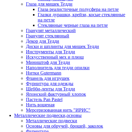
Глаза для мишек Тедди
Глаза реалистичные полусфера на петле
Глазки дурашки, крейзи, косые стеклянные
на петле
Стеклянные черные глаза на петле
Гранулят металлический
Гранулят стеклянный
Декор для Тедди
Диски и шплинты для мишек Тедди
Инструменты для Тедди
Искусственный мех и плюш
Миништоф для Тедди
Наполнитель для тедди опилки
Нитки Gutermann
Фланель для игрушек
Фурнитура для одежды
Шебби-ленты для Тедди
Японский фактурный хлопок
Пастель Pan Pastel
Нить вощеная
Мерсеризованная нить "ИРИС"
Металлические подвески,основы
Металлические подвески
Основы для обручей, брошей, заколок
Фурнитура