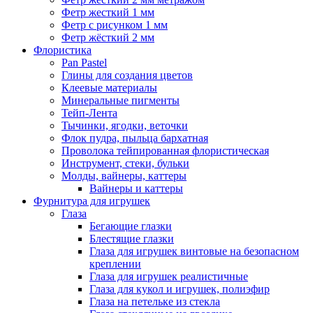
Фетр жесткий 1 мм
Фетр с рисунком 1 мм
Фетр жёсткий 2 мм
Флористика
Pan Pastel
Глины для создания цветов
Клеевые материалы
Минеральные пигменты
Тейп-Лента
Тычинки, ягодки, веточки
Флок пудра, пыльца бархатная
Проволока тейпированная флористическая
Инструмент, стеки, бульки
Молды, вайнеры, каттеры
Вайнеры и каттеры
Фурнитура для игрушек
Глаза
Бегающие глазки
Блестящие глазки
Глаза для игрушек винтовые на безопасном
креплении
Глаза для игрушек реалистичные
Глаза для кукол и игрушек, полиэфир
Глаза на петельке из стекла