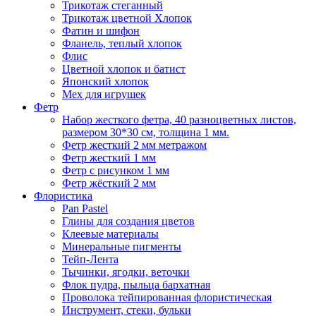
Трикотаж стеганный
Трикотаж цветной Хлопок
Фатин и шифон
Фланель, теплый хлопок
Флис
Цветной хлопок и батист
Японский хлопок
Мех для игрушек
Фетр
Набор жесткого фетра, 40 разноцветных листов,
размером 30*30 см, толщина 1 мм.
Фетр жесткий 2 мм метражом
Фетр жесткий 1 мм
Фетр с рисунком 1 мм
Фетр жёсткий 2 мм
Флористика
Pan Pastel
Глины для создания цветов
Клеевые материалы
Минеральные пигменты
Тейп-Лента
Тычинки, ягодки, веточки
Флок пудра, пыльца бархатная
Проволока тейпированная флористическая
Инструмент, стеки, бульки