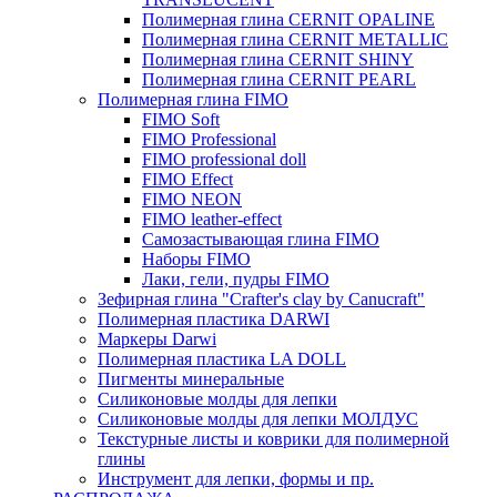
Полимерная глина CERNIT OPALINE
Полимерная глина CERNIT METALLIC
Полимерная глина CERNIT SHINY
Полимерная глина CERNIT PEARL
Полимерная глина FIMO
FIMO Soft
FIMO Professional
FIMO professional doll
FIMO Effect
FIMO NEON
FIMO leather-effect
Самозастывающая глина FIMO
Наборы FIMO
Лаки, гели, пудры FIMO
Зефирная глина "Crafter's clay by Canucraft"
Полимерная пластика DARWI
Маркеры Darwi
Полимерная пластика LA DOLL
Пигменты минеральные
Силиконовые молды для лепки
Силиконовые молды для лепки МОЛДУС
Текстурные листы и коврики для полимерной
глины
Инструмент для лепки, формы и пр.