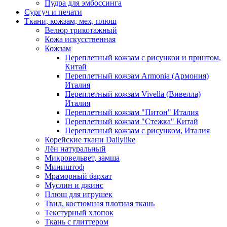
Пудра для эмбоссинга
Сургуч и печати
Ткани, кожзам, мех, плюш
Велюр трикотажный
Кожа искусственная
Кожзам
Переплетный кожзам с рисункои и принтом,
Китай
Переплетный кожзам Armonia (Армония)
Италия
Переплетный кожзам Vivella (Вивелла)
Италия
Переплетный кожзам "Питон" Италия
Переплетный кожзам "Стежка" Китай
Переплетный кожзам с рисунком, Италия
Корейские ткани Dailylike
Лён натуральный
Микровельвет, замша
Миништоф
Мраморный бархат
Муслин и джинс
Плюш для игрушек
Твил, костюмная плотная ткань
Текстурный хлопок
Ткань с глиттером