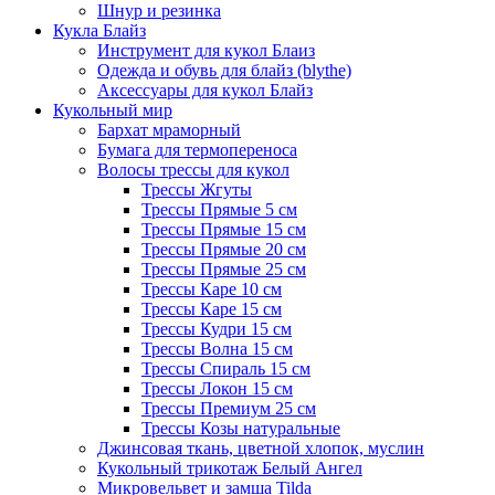
Шнур и резинка
Кукла Блайз
Инструмент для кукол Блаиз
Одежда и обувь для блайз (blythe)
Аксессуары для кукол Блайз
Кукольный мир
Бархат мраморный
Бумага для термопереноса
Волосы трессы для кукол
Трессы Жгуты
Трессы Прямые 5 см
Трессы Прямые 15 см
Трессы Прямые 20 см
Трессы Прямые 25 см
Трессы Каре 10 см
Трессы Каре 15 см
Трессы Кудри 15 см
Трессы Волна 15 см
Трессы Спираль 15 см
Трессы Локон 15 см
Трессы Премиум 25 см
Трессы Козы натуральные
Джинсовая ткань, цветной хлопок, муслин
Кукольный трикотаж Белый Ангел
Микровельвет и замша Tilda