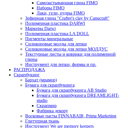
Самозастывающая глина FIMO
Наборы FIMO
Лаки, гели, пудры FIMO
Зефирная глина "Crafter's clay by Canucraft"
Полимерная пластика DARWI
Маркеры Darwi
Полимерная пластика LA DOLL
Пигменты минеральные
Силиконовые молды для лепки
Силиконовые молды для лепки МОЛДУС
Текстурные листы и коврики для полимерной
глины
Инструмент для лепки, формы и пр.
РАСПРОДАЖА
Скрапбукинг
Бархат (мрамор)
Бумага для скрапбукинга
Бумага для скрапбукинга AB Studio
Бумага для скрапбукинга DREAMLIGHT-
studio
Скрапмир
Фабрика декору
Восковые пасты FINNABAIR, Prima Marketing
Глиттерная ткань
Инструмент We are memory keepers