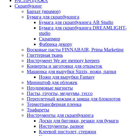
РАСПРОДАЖА
Скрапбукинг
Бархат (мрамор)
Бумага для скрапбукинга
Бумага для скрапбукинга AB Studio
Бумага для скрапбукинга DREAMLIGHT-
studio
Скрапмир
Фабрика декору
Восковые пасты FINNABAIR, Prima Marketing
Глиттерная ткань
Инструмент We are memory keepers
Конверты и заготовки для открыток
Машинка для вырубки Sizzix, ножи, папки
Ножи для вырубки Fantasy
Миништоф для обложек
Неодимовые магниты
Пасты, грунты, медиумы, гессо
Переплетный кожзам и замша для блокнотов
Термотрансферная пленка
Трафареты
Инструменты для скрапбукинга
Доски для биговки, резаки для бумаги
Инструменты, разное
Клеевой пистолет, стержни