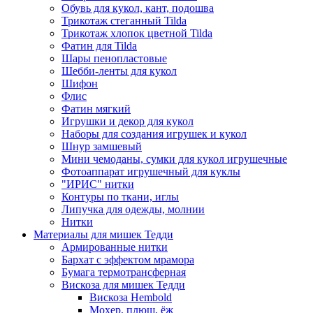
Обувь для кукол, кант, подошва
Трикотаж стеганный Tilda
Трикотаж хлопок цветной Tilda
Фатин для Tilda
Шары пенопластовые
Шебби-ленты для кукол
Шифон
Флис
Фатин мягкий
Игрушки и декор для кукол
Наборы для создания игрушек и кукол
Шнур замшевый
Мини чемоданы, сумки для кукол игрушечные
Фотоаппарат игрушечный для куклы
"ИРИС" нитки
Контуры по ткани, иглы
Липучка для одежды, молнии
Нитки
Материалы для мишек Тедди
Армированные нитки
Бархат с эффектом мрамора
Бумага термотрансферная
Вискоза для мишек Тедди
Вискоза Hembold
Мохер, плюш, ёж