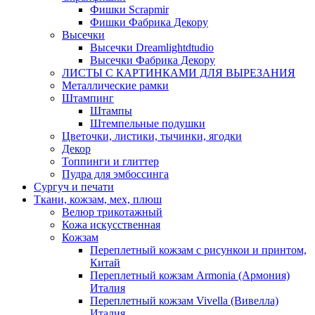
Фишки Scrapmir
Фишки Фабрика Декору
Высечки
Высечки Dreamlightdtudio
Высечки Фабрика Декору
ЛИСТЫ С КАРТИНКАМИ ДЛЯ ВЫРЕЗАНИЯ
Металлические рамки
Штампинг
Штампы
Штемпельные подушки
Цветочки, листики, тычинки, ягодки
Декор
Топпинги и глиттер
Пудра для эмбоссинга
Сургуч и печати
Ткани, кожзам, мех, плюш
Велюр трикотажный
Кожа искусственная
Кожзам
Переплетный кожзам с рисункои и принтом,
Китай
Переплетный кожзам Armonia (Армония)
Италия
Переплетный кожзам Vivella (Вивелла)
Италия