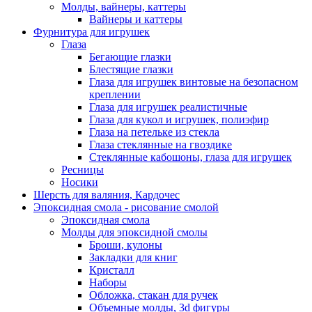
Молды, вайнеры, каттеры
Вайнеры и каттеры
Фурнитура для игрушек
Глаза
Бегающие глазки
Блестящие глазки
Глаза для игрушек винтовые на безопасном
креплении
Глаза для игрушек реалистичные
Глаза для кукол и игрушек, полиэфир
Глаза на петельке из стекла
Глаза стеклянные на гвоздике
Стеклянные кабошоны, глаза для игрушек
Ресницы
Носики
Шерсть для валяния, Кардочес
Эпоксидная смола - рисование смолой
Эпоксидная смола
Молды для эпоксидной смолы
Броши, кулоны
Закладки для книг
Кристалл
Наборы
Обложка, стакан для ручек
Объемные молды, 3d фигуры