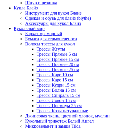
Шнур и резинка
Кукла Блайз
Инструмент для кукол Блаиз
Одежда и обувь для блайз (blythe)
Аксессуары для кукол Блайз
Кукольный мир
Бархат мраморный
Бумага для термопереноса
Волосы трессы для кукол
Трессы Жгуты
Трессы Прямые 5 см
Трессы Прямые 15 см
Трессы Прямые 20 см
Трессы Прямые 25 см
Трессы Каре 10 см
Трессы Каре 15 см
Трессы Кудри 15 см
Трессы Волна 15 см
Трессы Спираль 15 см
Трессы Локон 15 см
Трессы Премиум 25 см
Трессы Козы натуральные
Джинсовая ткань, цветной хлопок, муслин
Кукольный трикотаж Белый Ангел
Микровельвет и замша Tilda