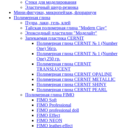
Стеки для моделирования
Эластичный шнур-резинка
Мини-фигурки, микропейзаж, флорариум
Полимерная глина
Пудра, лаки, гель, клей
Тайская полимерная глина "Modern Clay"
Эпоксидный пластилин "Моделайт"
Запекаемая пластика CERNIT
Полимерная глина CERNIT № 1 (Number
One) 56гр.
Полимерная глина CERNIT № 1 (Number
One) 250 гр.
Полимерная глина CERNIT
TRANSLUCENT
Полимерная глина CERNIT OPALINE
Полимерная глина CERNIT METALLIC
Полимерная глина CERNIT SHINY
Полимерная глина CERNIT PEARL
Полимерная глина FIMO
FIMO Soft
FIMO Professional
FIMO professional doll
FIMO Effect
FIMO NEON
FIMO leather-effect