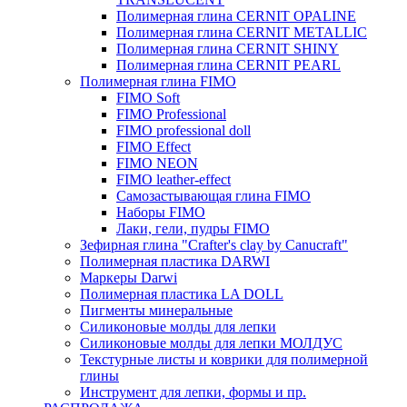
Полимерная глина CERNIT OPALINE
Полимерная глина CERNIT METALLIC
Полимерная глина CERNIT SHINY
Полимерная глина CERNIT PEARL
Полимерная глина FIMO
FIMO Soft
FIMO Professional
FIMO professional doll
FIMO Effect
FIMO NEON
FIMO leather-effect
Самозастывающая глина FIMO
Наборы FIMO
Лаки, гели, пудры FIMO
Зефирная глина "Crafter's clay by Canucraft"
Полимерная пластика DARWI
Маркеры Darwi
Полимерная пластика LA DOLL
Пигменты минеральные
Силиконовые молды для лепки
Силиконовые молды для лепки МОЛДУС
Текстурные листы и коврики для полимерной
глины
Инструмент для лепки, формы и пр.