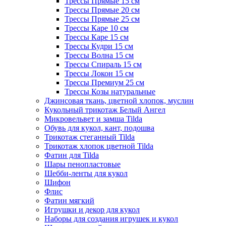
Трессы Прямые 15 см
Трессы Прямые 20 см
Трессы Прямые 25 см
Трессы Каре 10 см
Трессы Каре 15 см
Трессы Кудри 15 см
Трессы Волна 15 см
Трессы Спираль 15 см
Трессы Локон 15 см
Трессы Премиум 25 см
Трессы Козы натуральные
Джинсовая ткань, цветной хлопок, муслин
Кукольный трикотаж Белый Ангел
Микровельвет и замша Tilda
Обувь для кукол, кант, подошва
Трикотаж стеганный Tilda
Трикотаж хлопок цветной Tilda
Фатин для Tilda
Шары пенопластовые
Шебби-ленты для кукол
Шифон
Флис
Фатин мягкий
Игрушки и декор для кукол
Наборы для создания игрушек и кукол