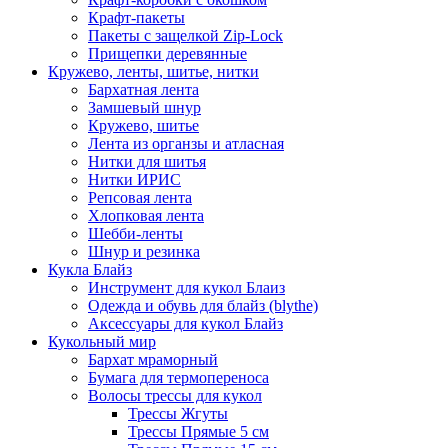
Крафт-пакеты
Пакеты с защелкой Zip-Lock
Прищепки деревянные
Кружево, ленты, шитье, нитки
Бархатная лента
Замшевый шнур
Кружево, шитье
Лента из органзы и атласная
Нитки для шитья
Нитки ИРИС
Репсовая лента
Хлопковая лента
Шебби-ленты
Шнур и резинка
Кукла Блайз
Инструмент для кукол Блаиз
Одежда и обувь для блайз (blythe)
Аксессуары для кукол Блайз
Кукольный мир
Бархат мраморный
Бумага для термопереноса
Волосы трессы для кукол
Трессы Жгуты
Трессы Прямые 5 см