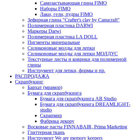
Самозастывающая глина FIMO
Наборы FIMO
Лаки, гели, пудры FIMO
Зефирная глина "Crafter's clay by Canucraft"
Полимерная пластика DARWI
Маркеры Darwi
Полимерная пластика LA DOLL
Пигменты минеральные
Силиконовые молды для лепки
Силиконовые молды для лепки МОЛДУС
Текстурные листы и коврики для полимерной
глины
Инструмент для лепки, формы и пр.
РАСПРОДАЖА
Скрапбукинг
Бархат (мрамор)
Бумага для скрапбукинга
Бумага для скрапбукинга AB Studio
Бумага для скрапбукинга DREAMLIGHT-
studio
Скрапмир
Фабрика декору
Восковые пасты FINNABAIR, Prima Marketing
Глиттерная ткань
Инструмент We are memory keepers