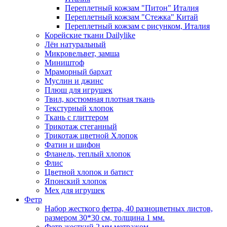
Переплетный кожзам "Питон" Италия
Переплетный кожзам "Стежка" Китай
Переплетный кожзам с рисунком, Италия
Корейские ткани Dailylike
Лён натуральный
Микровельвет, замша
Миништоф
Мраморный бархат
Муслин и джинс
Плюш для игрушек
Твил, костюмная плотная ткань
Текстурный хлопок
Ткань с глиттером
Трикотаж стеганный
Трикотаж цветной Хлопок
Фатин и шифон
Фланель, теплый хлопок
Флис
Цветной хлопок и батист
Японский хлопок
Мех для игрушек
Фетр
Набор жесткого фетра, 40 разноцветных листов,
размером 30*30 см, толщина 1 мм.
Фетр жесткий 2 мм метражом