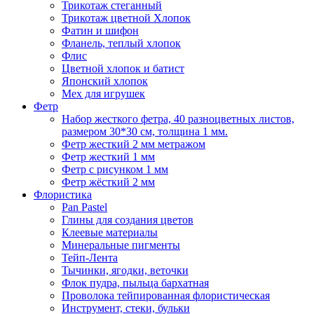
Трикотаж стеганный
Трикотаж цветной Хлопок
Фатин и шифон
Фланель, теплый хлопок
Флис
Цветной хлопок и батист
Японский хлопок
Мех для игрушек
Фетр
Набор жесткого фетра, 40 разноцветных листов,
размером 30*30 см, толщина 1 мм.
Фетр жесткий 2 мм метражом
Фетр жесткий 1 мм
Фетр с рисунком 1 мм
Фетр жёсткий 2 мм
Флористика
Pan Pastel
Глины для создания цветов
Клеевые материалы
Минеральные пигменты
Тейп-Лента
Тычинки, ягодки, веточки
Флок пудра, пыльца бархатная
Проволока тейпированная флористическая
Инструмент, стеки, бульки