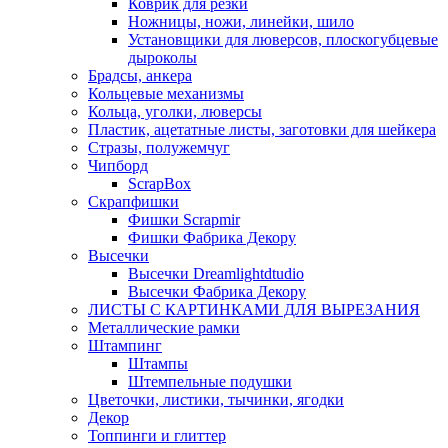
Коврик для резки
Ножницы, ножи, линейки, шило
Установщики для люверсов, плоскогубцевые
дыроколы
Брадсы, анкера
Кольцевые механизмы
Кольца, уголки, люверсы
Пластик, ацетатные листы, заготовки для шейкера
Стразы, полужемчуг
Чипборд
ScrapBox
Скрапфишки
Фишки Scrapmir
Фишки Фабрика Декору
Высечки
Высечки Dreamlightdtudio
Высечки Фабрика Декору
ЛИСТЫ С КАРТИНКАМИ ДЛЯ ВЫРЕЗАНИЯ
Металлические рамки
Штампинг
Штампы
Штемпельные подушки
Цветочки, листики, тычинки, ягодки
Декор
Топпинги и глиттер