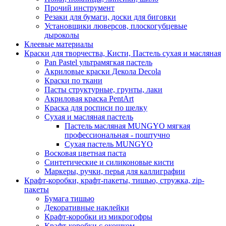
Прочий инструмент
Резаки для бумаги, доски для биговки
Установщики люверсов, плоскогубцевые
дыроколы
Клеевые материалы
Краски для творчества, Кисти, Пастель сухая и масляная
Pan Pastel ультрамягкая пастель
Акриловые краски Декола Decola
Краски по ткани
Пасты структурные, грунты, лаки
Акриловая краска PentArt
Краска для росписи по шелку
Cухая и масляная пастель
Пастель масляная MUNGYO мягкая
профессиональная - поштучно
Сухая пастель MUNGYO
Восковая цветная паста
Синтетические и силиконовые кисти
Маркеры, ручки, перья для каллиграфии
Крафт-коробки, крафт-пакеты, тишью, стружка, zip-
пакеты
Бумага тишью
Декоративные наклейки
Крафт-коробки из микрогофры
Крафт-коробки с окошком