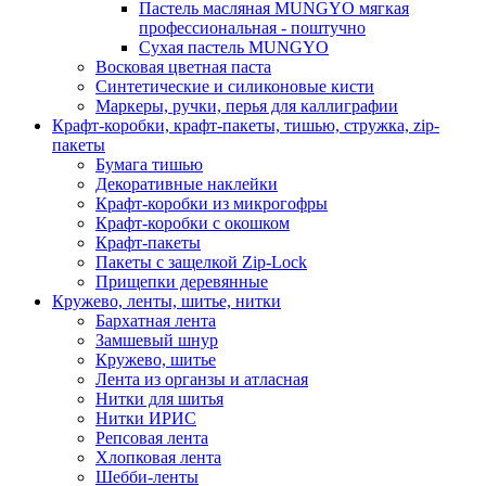
Пастель масляная MUNGYO мягкая
профессиональная - поштучно
Сухая пастель MUNGYO
Восковая цветная паста
Синтетические и силиконовые кисти
Маркеры, ручки, перья для каллиграфии
Крафт-коробки, крафт-пакеты, тишью, стружка, zip-
пакеты
Бумага тишью
Декоративные наклейки
Крафт-коробки из микрогофры
Крафт-коробки с окошком
Крафт-пакеты
Пакеты с защелкой Zip-Lock
Прищепки деревянные
Кружево, ленты, шитье, нитки
Бархатная лента
Замшевый шнур
Кружево, шитье
Лента из органзы и атласная
Нитки для шитья
Нитки ИРИС
Репсовая лента
Хлопковая лента
Шебби-ленты