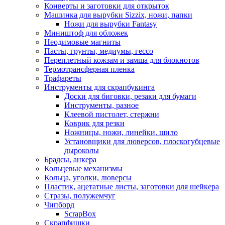
Конверты и заготовки для открыток
Машинка для вырубки Sizzix, ножи, папки
Ножи для вырубки Fantasy
Миништоф для обложек
Неодимовые магниты
Пасты, грунты, медиумы, гессо
Переплетный кожзам и замша для блокнотов
Термотрансферная пленка
Трафареты
Инструменты для скрапбукинга
Доски для биговки, резаки для бумаги
Инструменты, разное
Клеевой пистолет, стержни
Коврик для резки
Ножницы, ножи, линейки, шило
Установщики для люверсов, плоскогубцевые
дыроколы
Брадсы, анкера
Кольцевые механизмы
Кольца, уголки, люверсы
Пластик, ацетатные листы, заготовки для шейкера
Стразы, полужемчуг
Чипборд
ScrapBox
Скрапфишки