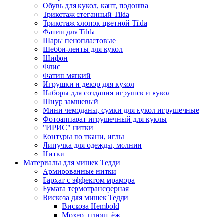
Обувь для кукол, кант, подошва
Трикотаж стеганный Tilda
Трикотаж хлопок цветной Tilda
Фатин для Tilda
Шары пенопластовые
Шебби-ленты для кукол
Шифон
Флис
Фатин мягкий
Игрушки и декор для кукол
Наборы для создания игрушек и кукол
Шнур замшевый
Мини чемоданы, сумки для кукол игрушечные
Фотоаппарат игрушечный для куклы
"ИРИС" нитки
Контуры по ткани, иглы
Липучка для одежды, молнии
Нитки
Материалы для мишек Тедди
Армированные нитки
Бархат с эффектом мрамора
Бумага термотрансферная
Вискоза для мишек Тедди
Вискоза Hembold
Мохер, плюш, ёж