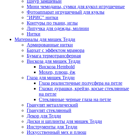
Шнур замшевый
Мини чемоданы, сумки для кукол игрушечные
Фотоаппарат игрушечный для куклы
"ИРИС" нитки
Контуры по ткани, иглы
Липучка для одежды, молнии
Нитки
Материалы для мишек Тедди
Армированные нитки
Бархат с эффектом мрамора
Бумага термотрансферная
Вискоза для мишек Тедди
Вискоза Hembold
Мохер, плюш, ёж
Глаза для мишек Тедди
Глаза реалистичные полусфера на петле
Глазки дурашки, крейзи, косые стеклянные
на петле
Стеклянные черные глаза на петле
Гранулят металлический
Гранулят стеклянный
Декор для Тедди
Диски и шплинты для мишек Тедди
Инструменты для Тедди
Искусственный мех и плюш