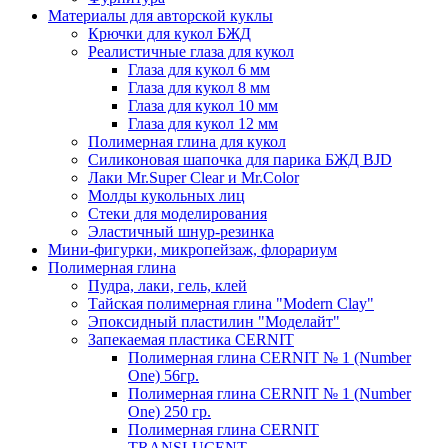
Материалы для авторской куклы
Крючки для кукол БЖД
Реалистичные глаза для кукол
Глаза для кукол 6 мм
Глаза для кукол 8 мм
Глаза для кукол 10 мм
Глаза для кукол 12 мм
Полимерная глина для кукол
Силиконовая шапочка для парика БЖД BJD
Лаки Mr.Super Clear и Mr.Color
Молды кукольных лиц
Стеки для моделирования
Эластичный шнур-резинка
Мини-фигурки, микропейзаж, флорариум
Полимерная глина
Пудра, лаки, гель, клей
Тайская полимерная глина "Modern Clay"
Эпоксидный пластилин "Моделайт"
Запекаемая пластика CERNIT
Полимерная глина CERNIT № 1 (Number
One) 56гр.
Полимерная глина CERNIT № 1 (Number
One) 250 гр.
Полимерная глина CERNIT
TRANSLUCENT