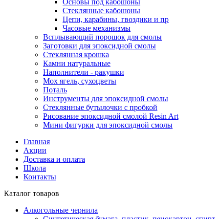
Основы под кабошоны
Стеклянные кабошоны
Цепи, карабины, гвоздики и пр
Часовые механизмы
Всплывающий порошок для смолы
Заготовки для эпоксидной смолы
Стеклянная крошка
Камни натуральные
Наполнители - ракушки
Мох ягель, сухоцветы
Поталь
Инструменты для эпоксидной смолы
Стеклянные бутылочки с пробкой
Рисование эпоксидной смолой Resin Art
Мини фигурки для эпоксидной смолы
Главная
Акции
Доставка и оплата
Школа
Контакты
Каталог товаров
Алкогольные чернила
Синтетическая бумага, пластик, пенокартон, спирт