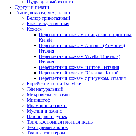
Пудра для эмбоссинга
Сургуч и печати
Ткани, кожзам, мех, плюш
Велюр трикотажный
Кожа искусственная
Кожзам
Переплетный кожзам с рисункои и принтом,
Китай
Переплетный кожзам Armonia (Армония)
Италия
Переплетный кожзам Vivella (Вивелла)
Италия
Переплетный кожзам "Питон" Италия
Переплетный кожзам "Стежка" Китай
Переплетный кожзам с рисунком, Италия
Корейские ткани Dailylike
Лён натуральный
Микровельвет, замша
Миништоф
Мраморный бархат
Муслин и джинс
Плюш для игрушек
Твил, костюмная плотная ткань
Текстурный хлопок
Ткань с глиттером