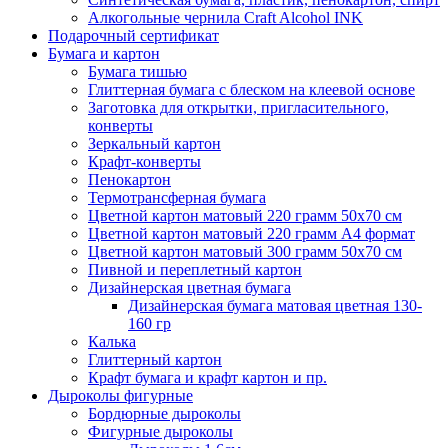
Алкогольные чернила Craft Alcohol INK
Подарочный сертификат
Бумага и картон
Бумага тишью
Глиттерная бумага с блеском на клеевой основе
Заготовка для открытки, пригласительного,
конверты
Зеркальный картон
Крафт-конверты
Пенокартон
Термотрансферная бумага
Цветной картон матовый 220 грамм 50х70 см
Цветной картон матовый 220 грамм A4 формат
Цветной картон матовый 300 грамм 50х70 см
Пивной и переплетный картон
Дизайнерская цветная бумага
Дизайнерская бумага матовая цветная 130-
160 гр
Калька
Глиттерный картон
Крафт бумага и крафт картон и пр.
Дыроколы фигурные
Бордюрные дыроколы
Фигурные дыроколы