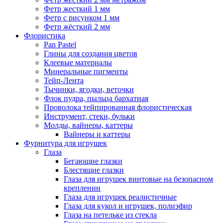
Фетр жесткий 1 мм
Фетр с рисунком 1 мм
Фетр жёсткий 2 мм
Флористика
Pan Pastel
Глины для создания цветов
Клеевые материалы
Минеральные пигменты
Тейп-Лента
Тычинки, ягодки, веточки
Флок пудра, пыльца бархатная
Проволока тейпированная флористическая
Инструмент, стеки, бульки
Молды, вайнеры, каттеры
Вайнеры и каттеры
Фурнитура для игрушек
Глаза
Бегающие глазки
Блестящие глазки
Глаза для игрушек винтовые на безопасном
креплении
Глаза для игрушек реалистичные
Глаза для кукол и игрушек, полиэфир
Глаза на петельке из стекла