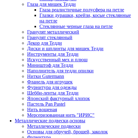
Глаза для мишек Тедди
Глаза реалистичные полусфера на петле
Глазки дурашки, крейзи, косые стеклянные
на петле
Стеклянные черные глаза на петле
Гранулят металлический
Гранулят стеклянный
Декор для Тедди
Диски и шплинты для мишек Тедди
Инструменты для Тедди
Искусственный мех и плюш
Миништоф для Тедди
Наполнитель для тедди опилки
Нитки Gutermann
Фланель для игрушек
Фурнитура для одежды
Шебби-ленты для Тедди
Японский фактурный хлопок
Пастель Pan Pastel
Нить вощеная
Мерсеризованная нить "ИРИС"
Металлические подвески,основы
Металлические подвески
Основы для обручей, брошей, заколок
Фурнитура