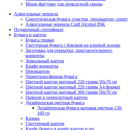
Мини фигурки для эпоксидной смолы
Алкогольные чернила
Синтетическая бумага, пластик, пенокартон, спирт
Алкогольные чернила Craft Alcohol INK
Подарочный сертификат
Бумага и картон
Бумага тишью
Глиттерная бумага с блеском на клеевой основе
Заготовка для открытки, пригласительного,
конверты
Зеркальный картон
Крафт-конверты
Пенокартон
Термотрансферная бумага
Цветной картон матовый 220 грамм 50х70 см
Цветной картон матовый 220 грамм A4 формат
Цветной картон матовый 300 грамм 50х70 см
Пивной и переплетный картон
Дизайнерская цветная бумага
Дизайнерская бумага матовая цветная 130-
160 гр
Калька
Глиттерный картон
Крафт бумага и крафт картон и пр.