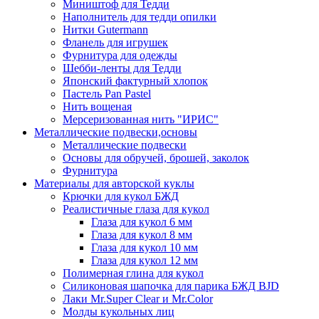
Миништоф для Тедди
Наполнитель для тедди опилки
Нитки Gutermann
Фланель для игрушек
Фурнитура для одежды
Шебби-ленты для Тедди
Японский фактурный хлопок
Пастель Pan Pastel
Нить вощеная
Мерсеризованная нить "ИРИС"
Металлические подвески,основы
Металлические подвески
Основы для обручей, брошей, заколок
Фурнитура
Материалы для авторской куклы
Крючки для кукол БЖД
Реалистичные глаза для кукол
Глаза для кукол 6 мм
Глаза для кукол 8 мм
Глаза для кукол 10 мм
Глаза для кукол 12 мм
Полимерная глина для кукол
Силиконовая шапочка для парика БЖД BJD
Лаки Mr.Super Clear и Mr.Color
Молды кукольных лиц