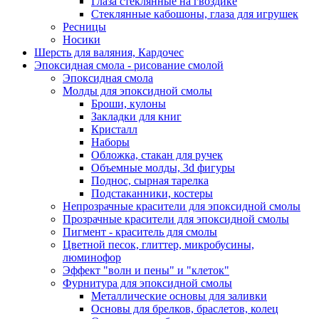
Глаза стеклянные на гвоздике
Стеклянные кабошоны, глаза для игрушек
Ресницы
Носики
Шерсть для валяния, Кардочес
Эпоксидная смола - рисование смолой
Эпоксидная смола
Молды для эпоксидной смолы
Броши, кулоны
Закладки для книг
Кристалл
Наборы
Обложка, стакан для ручек
Объемные молды, 3d фигуры
Поднос, сырная тарелка
Подстаканники, костеры
Непрозрачные красители для эпоксидной смолы
Прозрачные красители для эпоксидной смолы
Пигмент - краситель для смолы
Цветной песок, глиттер, микробусины,
люминофор
Эффект "волн и пены" и "клеток"
Фурнитура для эпоксидной смолы
Металлические основы для заливки
Основы для брелков, браслетов, колец