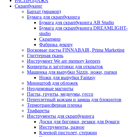
РАСПРОДАЖА
Скрапбукинг
Бархат (мрамор)
Бумага для скрапбукинга
Бумага для скрапбукинга AB Studio
Бумага для скрапбукинга DREAMLIGHT-
studio
Скрапмир
Фабрика декору
Восковые пасты FINNABAIR, Prima Marketing
Глиттерная ткань
Инструмент We are memory keepers
Конверты и заготовки для открыток
Машинка для вырубки Sizzix, ножи, папки
Ножи для вырубки Fantasy
Миништоф для обложек
Неодимовые магниты
Пасты, грунты, медиумы, гессо
Переплетный кожзам и замша для блокнотов
Термотрансферная пленка
Трафареты
Инструменты для скрапбукинга
Доски для биговки, резаки для бумаги
Инструменты, разное
Клеевой пистолет, стержни