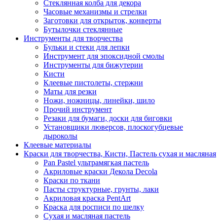
Стеклянная колба для декора
Часовые механизмы и стрелки
Заготовки для открыток, конверты
Бутылочки стеклянные
Инструменты для творчества
Бульки и стеки для лепки
Инструмент для эпоксидной смолы
Инструменты для бижутерии
Кисти
Клеевые пистолеты, стержни
Маты для резки
Ножи, ножницы, линейки, шило
Прочий инструмент
Резаки для бумаги, доски для биговки
Установщики люверсов, плоскогубцевые
дыроколы
Клеевые материалы
Краски для творчества, Кисти, Пастель сухая и масляная
Pan Pastel ультрамягкая пастель
Акриловые краски Декола Decola
Краски по ткани
Пасты структурные, грунты, лаки
Акриловая краска PentArt
Краска для росписи по шелку
Cухая и масляная пастель