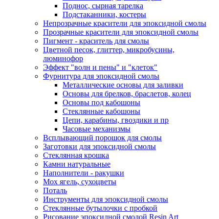
Поднос, сырная тарелка
Подстаканники, костеры
Непрозрачные красители для эпоксидной смолы
Прозрачные красители для эпоксидной смолы
Пигмент - краситель для смолы
Цветной песок, глиттер, микробусины,
люминофор
Эффект "волн и пены" и "клеток"
Фурнитура для эпоксидной смолы
Металлические основы для заливки
Основы для брелков, браслетов, колец
Основы под кабошоны
Стеклянные кабошоны
Цепи, карабины, гвоздики и пр
Часовые механизмы
Всплывающий порошок для смолы
Заготовки для эпоксидной смолы
Стеклянная крошка
Камни натуральные
Наполнители - ракушки
Мох ягель, сухоцветы
Поталь
Инструменты для эпоксидной смолы
Стеклянные бутылочки с пробкой
Рисование эпоксидной смолой Resin Art