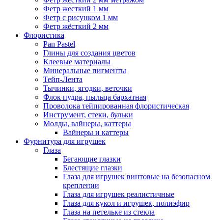
Фетр жесткий 1 мм
Фетр с рисунком 1 мм
Фетр жёсткий 2 мм
Флористика
Pan Pastel
Глины для создания цветов
Клеевые материалы
Минеральные пигменты
Тейп-Лента
Тычинки, ягодки, веточки
Флок пудра, пыльца бархатная
Проволока тейпированная флористическая
Инструмент, стеки, бульки
Молды, вайнеры, каттеры
Вайнеры и каттеры
Фурнитура для игрушек
Глаза
Бегающие глазки
Блестящие глазки
Глаза для игрушек винтовые на безопасном
креплении
Глаза для игрушек реалистичные
Глаза для кукол и игрушек, полиэфир
Глаза на петельке из стекла