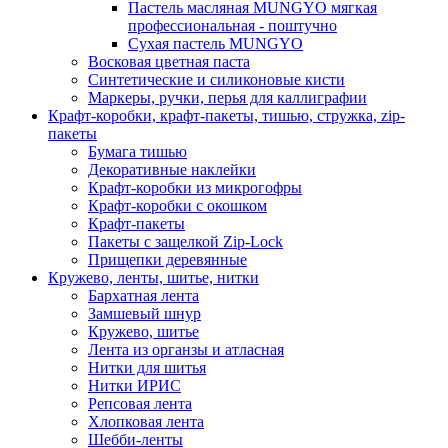
Пастель масляная MUNGYO мягкая
профессиональная - поштучно
Сухая пастель MUNGYO
Восковая цветная паста
Синтетические и силиконовые кисти
Маркеры, ручки, перья для каллиграфии
Крафт-коробки, крафт-пакеты, тишью, стружка, zip-
пакеты
Бумага тишью
Декоративные наклейки
Крафт-коробки из микрогофры
Крафт-коробки с окошком
Крафт-пакеты
Пакеты с защелкой Zip-Lock
Прищепки деревянные
Кружево, ленты, шитье, нитки
Бархатная лента
Замшевый шнур
Кружево, шитье
Лента из органзы и атласная
Нитки для шитья
Нитки ИРИС
Репсовая лента
Хлопковая лента
Шебби-ленты