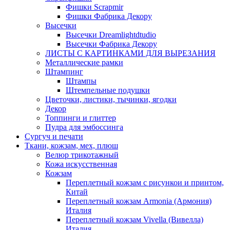
Фишки Scrapmir
Фишки Фабрика Декору
Высечки
Высечки Dreamlightdtudio
Высечки Фабрика Декору
ЛИСТЫ С КАРТИНКАМИ ДЛЯ ВЫРЕЗАНИЯ
Металлические рамки
Штампинг
Штампы
Штемпельные подушки
Цветочки, листики, тычинки, ягодки
Декор
Топпинги и глиттер
Пудра для эмбоссинга
Сургуч и печати
Ткани, кожзам, мех, плюш
Велюр трикотажный
Кожа искусственная
Кожзам
Переплетный кожзам с рисункои и принтом,
Китай
Переплетный кожзам Armonia (Армония)
Италия
Переплетный кожзам Vivella (Вивелла)
Италия