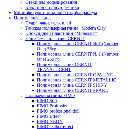
Стеки для моделирования
Эластичный шнур-резинка
Мини-фигурки, микропейзаж, флорариум
Полимерная глина
Пудра, лаки, гель, клей
Тайская полимерная глина "Modern Clay"
Эпоксидный пластилин "Моделайт"
Запекаемая пластика CERNIT
Полимерная глина CERNIT № 1 (Number
One) 56гр.
Полимерная глина CERNIT № 1 (Number
One) 250 гр.
Полимерная глина CERNIT
TRANSLUCENT
Полимерная глина CERNIT OPALINE
Полимерная глина CERNIT METALLIC
Полимерная глина CERNIT SHINY
Полимерная глина CERNIT PEARL
Полимерная глина FIMO
FIMO Soft
FIMO Professional
FIMO professional doll
FIMO Effect
FIMO NEON
FIMO leather-effect