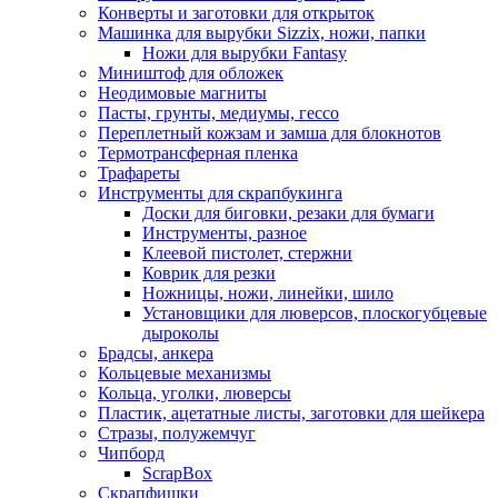
Конверты и заготовки для открыток
Машинка для вырубки Sizzix, ножи, папки
Ножи для вырубки Fantasy
Миништоф для обложек
Неодимовые магниты
Пасты, грунты, медиумы, гессо
Переплетный кожзам и замша для блокнотов
Термотрансферная пленка
Трафареты
Инструменты для скрапбукинга
Доски для биговки, резаки для бумаги
Инструменты, разное
Клеевой пистолет, стержни
Коврик для резки
Ножницы, ножи, линейки, шило
Установщики для люверсов, плоскогубцевые
дыроколы
Брадсы, анкера
Кольцевые механизмы
Кольца, уголки, люверсы
Пластик, ацетатные листы, заготовки для шейкера
Стразы, полужемчуг
Чипборд
ScrapBox
Скрапфишки