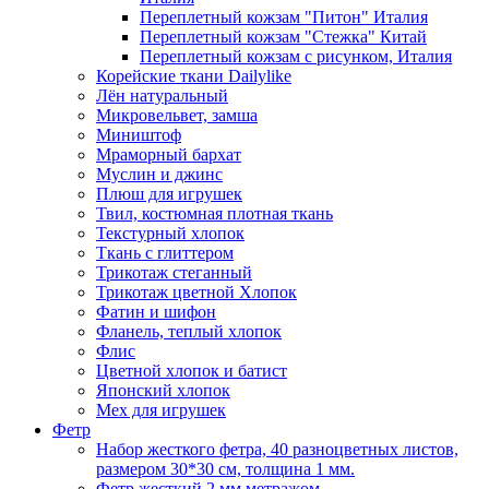
Переплетный кожзам "Питон" Италия
Переплетный кожзам "Стежка" Китай
Переплетный кожзам с рисунком, Италия
Корейские ткани Dailylike
Лён натуральный
Микровельвет, замша
Миништоф
Мраморный бархат
Муслин и джинс
Плюш для игрушек
Твил, костюмная плотная ткань
Текстурный хлопок
Ткань с глиттером
Трикотаж стеганный
Трикотаж цветной Хлопок
Фатин и шифон
Фланель, теплый хлопок
Флис
Цветной хлопок и батист
Японский хлопок
Мех для игрушек
Фетр
Набор жесткого фетра, 40 разноцветных листов,
размером 30*30 см, толщина 1 мм.
Фетр жесткий 2 мм метражом