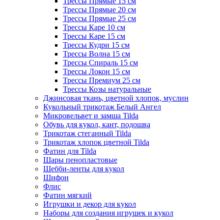
Трессы Прямые 15 см
Трессы Прямые 20 см
Трессы Прямые 25 см
Трессы Каре 10 см
Трессы Каре 15 см
Трессы Кудри 15 см
Трессы Волна 15 см
Трессы Спираль 15 см
Трессы Локон 15 см
Трессы Премиум 25 см
Трессы Козы натуральные
Джинсовая ткань, цветной хлопок, муслин
Кукольный трикотаж Белый Ангел
Микровельвет и замша Tilda
Обувь для кукол, кант, подошва
Трикотаж стеганный Tilda
Трикотаж хлопок цветной Tilda
Фатин для Tilda
Шары пенопластовые
Шебби-ленты для кукол
Шифон
Флис
Фатин мягкий
Игрушки и декор для кукол
Наборы для создания игрушек и кукол