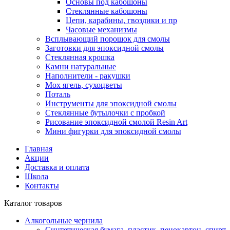
Основы под кабошоны
Стеклянные кабошоны
Цепи, карабины, гвоздики и пр
Часовые механизмы
Всплывающий порошок для смолы
Заготовки для эпоксидной смолы
Стеклянная крошка
Камни натуральные
Наполнители - ракушки
Мох ягель, сухоцветы
Поталь
Инструменты для эпоксидной смолы
Стеклянные бутылочки с пробкой
Рисование эпоксидной смолой Resin Art
Мини фигурки для эпоксидной смолы
Главная
Акции
Доставка и оплата
Школа
Контакты
Каталог товаров
Алкогольные чернила
Синтетическая бумага, пластик, пенокартон, спирт