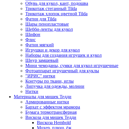
Обувь для кукол, кант, подошва
Трикотаж стеганный Tilda
Трикотаж хлопок цветной Tilda
Фатин для Tilda
Шары пенопластовые
Шебби-ленты для кукол
Шифон
Флис
Фатин мягкий
Игрушки и декор для кукол
Наборы для создания игрушек и кукол
Шнур замшевый
Мини чемоданы, сумки для кукол игрушечные
Фотоаппарат игрушечный для куклы
"ИРИС" нитки
Контуры по ткани, иглы
Липучка для одежды, молнии
Нитки
Материалы для мишек Тедди
Армированные нитки
Бархат с эффектом мрамора
Бумага термотрансферная
Вискоза для мишек Тедди
Вискоза Hembold
Мохер, плюш, ёж