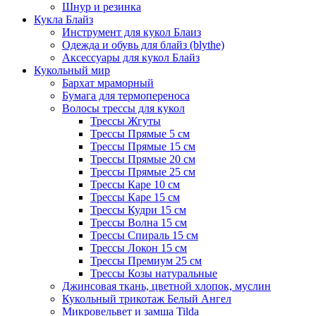
Шнур и резинка
Кукла Блайз
Инструмент для кукол Блаиз
Одежда и обувь для блайз (blythe)
Аксессуары для кукол Блайз
Кукольный мир
Бархат мраморный
Бумага для термопереноса
Волосы трессы для кукол
Трессы Жгуты
Трессы Прямые 5 см
Трессы Прямые 15 см
Трессы Прямые 20 см
Трессы Прямые 25 см
Трессы Каре 10 см
Трессы Каре 15 см
Трессы Кудри 15 см
Трессы Волна 15 см
Трессы Спираль 15 см
Трессы Локон 15 см
Трессы Премиум 25 см
Трессы Козы натуральные
Джинсовая ткань, цветной хлопок, муслин
Кукольный трикотаж Белый Ангел
Микровельвет и замша Tilda