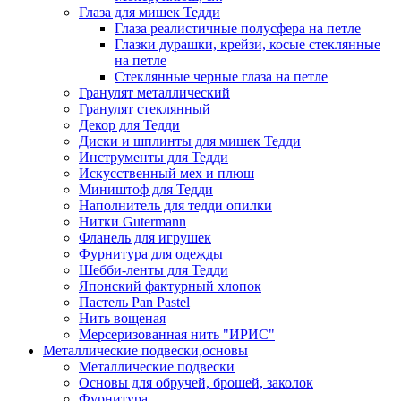
Глаза для мишек Тедди
Глаза реалистичные полусфера на петле
Глазки дурашки, крейзи, косые стеклянные
на петле
Стеклянные черные глаза на петле
Гранулят металлический
Гранулят стеклянный
Декор для Тедди
Диски и шплинты для мишек Тедди
Инструменты для Тедди
Искусственный мех и плюш
Миништоф для Тедди
Наполнитель для тедди опилки
Нитки Gutermann
Фланель для игрушек
Фурнитура для одежды
Шебби-ленты для Тедди
Японский фактурный хлопок
Пастель Pan Pastel
Нить вощеная
Мерсеризованная нить "ИРИС"
Металлические подвески,основы
Металлические подвески
Основы для обручей, брошей, заколок
Фурнитура