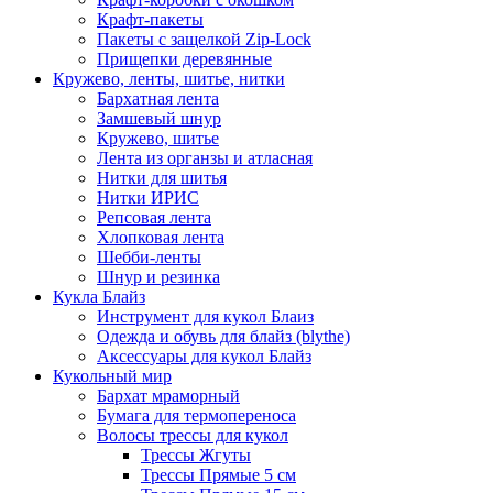
Крафт-пакеты
Пакеты с защелкой Zip-Lock
Прищепки деревянные
Кружево, ленты, шитье, нитки
Бархатная лента
Замшевый шнур
Кружево, шитье
Лента из органзы и атласная
Нитки для шитья
Нитки ИРИС
Репсовая лента
Хлопковая лента
Шебби-ленты
Шнур и резинка
Кукла Блайз
Инструмент для кукол Блаиз
Одежда и обувь для блайз (blythe)
Аксессуары для кукол Блайз
Кукольный мир
Бархат мраморный
Бумага для термопереноса
Волосы трессы для кукол
Трессы Жгуты
Трессы Прямые 5 см