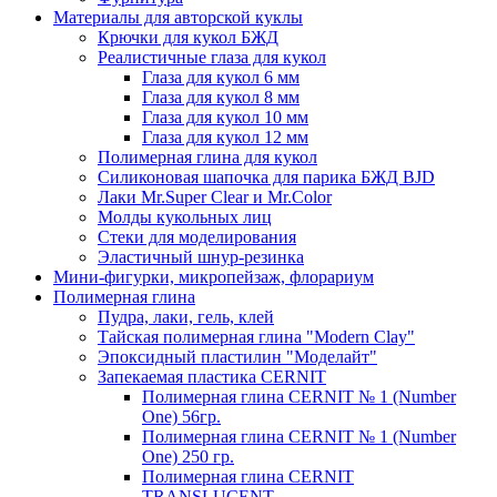
Материалы для авторской куклы
Крючки для кукол БЖД
Реалистичные глаза для кукол
Глаза для кукол 6 мм
Глаза для кукол 8 мм
Глаза для кукол 10 мм
Глаза для кукол 12 мм
Полимерная глина для кукол
Силиконовая шапочка для парика БЖД BJD
Лаки Mr.Super Clear и Mr.Color
Молды кукольных лиц
Стеки для моделирования
Эластичный шнур-резинка
Мини-фигурки, микропейзаж, флорариум
Полимерная глина
Пудра, лаки, гель, клей
Тайская полимерная глина "Modern Clay"
Эпоксидный пластилин "Моделайт"
Запекаемая пластика CERNIT
Полимерная глина CERNIT № 1 (Number
One) 56гр.
Полимерная глина CERNIT № 1 (Number
One) 250 гр.
Полимерная глина CERNIT
TRANSLUCENT