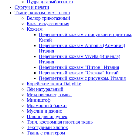
Пудра для эмбоссинга
Сургуч и печати
Ткани, кожзам, мех, плюш
Велюр трикотажный
Кожа искусственная
Кожзам
Переплетный кожзам с рисункои и принтом,
Китай
Переплетный кожзам Armonia (Армония)
Италия
Переплетный кожзам Vivella (Вивелла)
Италия
Переплетный кожзам "Питон" Италия
Переплетный кожзам "Стежка" Китай
Переплетный кожзам с рисунком, Италия
Корейские ткани Dailylike
Лён натуральный
Микровельвет, замша
Миништоф
Мраморный бархат
Муслин и джинс
Плюш для игрушек
Твил, костюмная плотная ткань
Текстурный хлопок
Ткань с глиттером