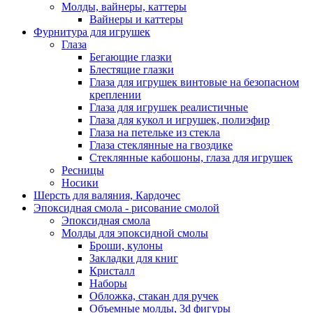
Молды, вайнеры, каттеры
Вайнеры и каттеры
Фурнитура для игрушек
Глаза
Бегающие глазки
Блестящие глазки
Глаза для игрушек винтовые на безопасном
креплении
Глаза для игрушек реалистичные
Глаза для кукол и игрушек, полиэфир
Глаза на петельке из стекла
Глаза стеклянные на гвоздике
Стеклянные кабошоны, глаза для игрушек
Ресницы
Носики
Шерсть для валяния, Кардочес
Эпоксидная смола - рисование смолой
Эпоксидная смола
Молды для эпоксидной смолы
Броши, кулоны
Закладки для книг
Кристалл
Наборы
Обложка, стакан для ручек
Объемные молды, 3d фигуры