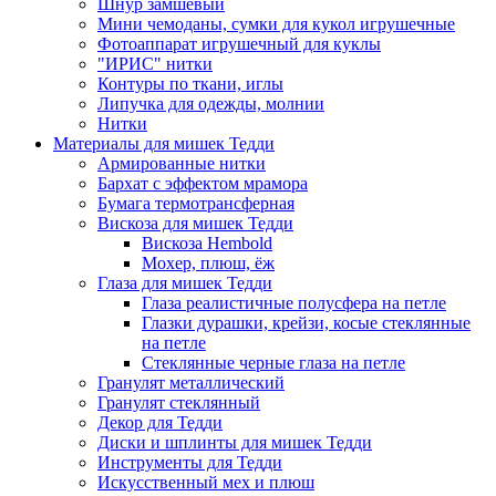
Шнур замшевый
Мини чемоданы, сумки для кукол игрушечные
Фотоаппарат игрушечный для куклы
"ИРИС" нитки
Контуры по ткани, иглы
Липучка для одежды, молнии
Нитки
Материалы для мишек Тедди
Армированные нитки
Бархат с эффектом мрамора
Бумага термотрансферная
Вискоза для мишек Тедди
Вискоза Hembold
Мохер, плюш, ёж
Глаза для мишек Тедди
Глаза реалистичные полусфера на петле
Глазки дурашки, крейзи, косые стеклянные
на петле
Стеклянные черные глаза на петле
Гранулят металлический
Гранулят стеклянный
Декор для Тедди
Диски и шплинты для мишек Тедди
Инструменты для Тедди
Искусственный мех и плюш