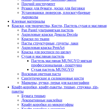
Прочий инструмент
Резаки для бумаги, доски для биговки
Установщики люверсов, плоскогубцевые
дыроколы
Клеевые материалы
Краски для творчества, Кисти, Пастель сухая и масляная
Pan Pastel ультрамягкая пастель
Акриловые краски Декола Decola
Краски по ткани
Пасты структурные, грунты, лаки
Акриловая краска PentArt
Краска для росписи по шелку
Cухая и масляная пастель
Пастель масляная MUNGYO мягкая
профессиональная - поштучно
Сухая пастель MUNGYO
Восковая цветная паста
Синтетические и силиконовые кисти
Маркеры, ручки, перья для каллиграфии
Крафт-коробки, крафт-пакеты, тишью, стружка, zip-
пакеты
Бумага тишью
Декоративные наклейки
Крафт-коробки из микрогофры
Крафт-коробки с окошком