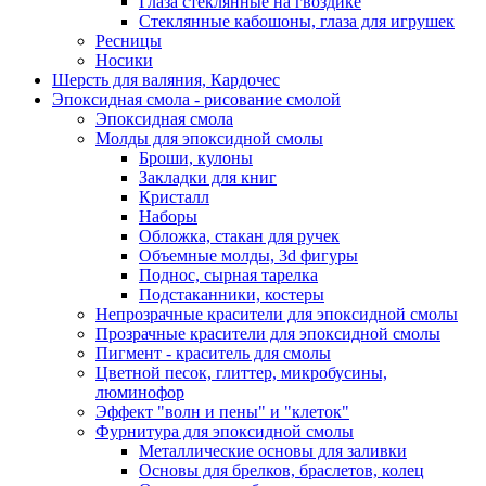
Глаза стеклянные на гвоздике
Стеклянные кабошоны, глаза для игрушек
Ресницы
Носики
Шерсть для валяния, Кардочес
Эпоксидная смола - рисование смолой
Эпоксидная смола
Молды для эпоксидной смолы
Броши, кулоны
Закладки для книг
Кристалл
Наборы
Обложка, стакан для ручек
Объемные молды, 3d фигуры
Поднос, сырная тарелка
Подстаканники, костеры
Непрозрачные красители для эпоксидной смолы
Прозрачные красители для эпоксидной смолы
Пигмент - краситель для смолы
Цветной песок, глиттер, микробусины,
люминофор
Эффект "волн и пены" и "клеток"
Фурнитура для эпоксидной смолы
Металлические основы для заливки
Основы для брелков, браслетов, колец