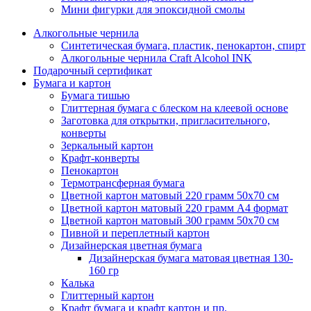
Мини фигурки для эпоксидной смолы
Алкогольные чернила
Синтетическая бумага, пластик, пенокартон, спирт
Алкогольные чернила Craft Alcohol INK
Подарочный сертификат
Бумага и картон
Бумага тишью
Глиттерная бумага с блеском на клеевой основе
Заготовка для открытки, пригласительного,
конверты
Зеркальный картон
Крафт-конверты
Пенокартон
Термотрансферная бумага
Цветной картон матовый 220 грамм 50х70 см
Цветной картон матовый 220 грамм A4 формат
Цветной картон матовый 300 грамм 50х70 см
Пивной и переплетный картон
Дизайнерская цветная бумага
Дизайнерская бумага матовая цветная 130-
160 гр
Калька
Глиттерный картон
Крафт бумага и крафт картон и пр.