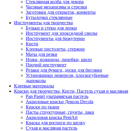
Стеклянная колба для декора
Часовые механизмы и стрелки
Заготовки для открыток, конверты
Бутылочки стеклянные
Инструменты для творчества
Бульки и стеки для лепки
Инструмент для эпоксидной смолы
Инструменты для бижутерии
Кисти
Клеевые пистолеты, стержни
Маты для резки
Ножи, ножницы, линейки, шило
Прочий инструмент
Резаки для бумаги, доски для биговки
Установщики люверсов, плоскогубцевые
дыроколы
Клеевые материалы
Краски для творчества, Кисти, Пастель сухая и масляная
Pan Pastel ультрамягкая пастель
Акриловые краски Декола Decola
Краски по ткани
Пасты структурные, грунты, лаки
Акриловая краска PentArt
Краска для росписи по шелку
Cухая и масляная пастель