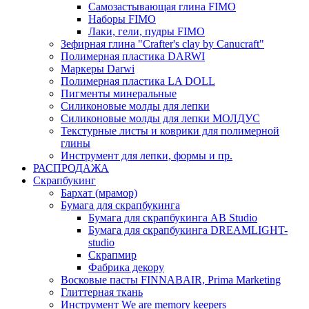
Самозастывающая глина FIMO
Наборы FIMO
Лаки, гели, пудры FIMO
Зефирная глина "Crafter's clay by Canucraft"
Полимерная пластика DARWI
Маркеры Darwi
Полимерная пластика LA DOLL
Пигменты минеральные
Силиконовые молды для лепки
Силиконовые молды для лепки МОЛДУС
Текстурные листы и коврики для полимерной
глины
Инструмент для лепки, формы и пр.
РАСПРОДАЖА
Скрапбукинг
Бархат (мрамор)
Бумага для скрапбукинга
Бумага для скрапбукинга AB Studio
Бумага для скрапбукинга DREAMLIGHT-
studio
Скрапмир
Фабрика декору
Восковые пасты FINNABAIR, Prima Marketing
Глиттерная ткань
Инструмент We are memory keepers