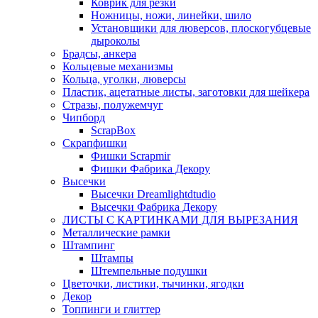
Коврик для резки
Ножницы, ножи, линейки, шило
Установщики для люверсов, плоскогубцевые
дыроколы
Брадсы, анкера
Кольцевые механизмы
Кольца, уголки, люверсы
Пластик, ацетатные листы, заготовки для шейкера
Стразы, полужемчуг
Чипборд
ScrapBox
Скрапфишки
Фишки Scrapmir
Фишки Фабрика Декору
Высечки
Высечки Dreamlightdtudio
Высечки Фабрика Декору
ЛИСТЫ С КАРТИНКАМИ ДЛЯ ВЫРЕЗАНИЯ
Металлические рамки
Штампинг
Штампы
Штемпельные подушки
Цветочки, листики, тычинки, ягодки
Декор
Топпинги и глиттер