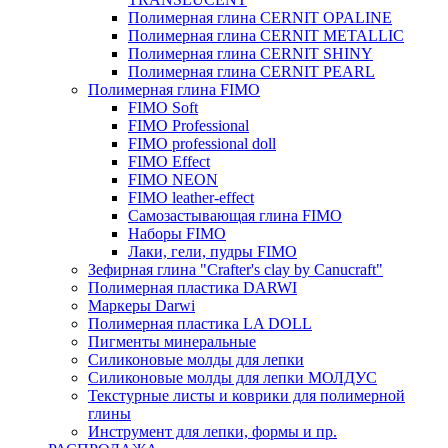
Полимерная глина CERNIT OPALINE
Полимерная глина CERNIT METALLIC
Полимерная глина CERNIT SHINY
Полимерная глина CERNIT PEARL
Полимерная глина FIMO
FIMO Soft
FIMO Professional
FIMO professional doll
FIMO Effect
FIMO NEON
FIMO leather-effect
Самозастывающая глина FIMO
Наборы FIMO
Лаки, гели, пудры FIMO
Зефирная глина "Crafter's clay by Canucraft"
Полимерная пластика DARWI
Маркеры Darwi
Полимерная пластика LA DOLL
Пигменты минеральные
Силиконовые молды для лепки
Силиконовые молды для лепки МОЛДУС
Текстурные листы и коврики для полимерной
глины
Инструмент для лепки, формы и пр.