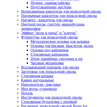
Поднос, сырная тарелка
Подстаканники, костеры
Непрозрачные красители для эпоксидной смолы
Прозрачные красители для эпоксидной смолы
Пигмент - краситель для смолы
Цветной песок, глиттер, микробусины,
люминофор
Эффект "волн и пены" и "клеток"
Фурнитура для эпоксидной смолы
Металлические основы для заливки
Основы для брелков, браслетов, колец
Основы под кабошоны
Стеклянные кабошоны
Цепи, карабины, гвоздики и пр
Часовые механизмы
Всплывающий порошок для смолы
Заготовки для эпоксидной смолы
Стеклянная крошка
Камни натуральные
Наполнители - ракушки
Мох ягель, сухоцветы
Поталь
Инструменты для эпоксидной смолы
Стеклянные бутылочки с пробкой
Рисование эпоксидной смолой Resin Art