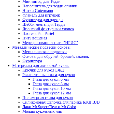
Миништоф для Тедди
Наполнитель для тедди опилки
Нитки Gutermann
Фланель для игрушек
Фурнитура для одежды
Шебби-ленты для Тедди
Японский фактурный хлопок
Пастель Pan Pastel
Нить вощеная
Мерсеризованная нить "ИРИС"
Металлические подвески,основы
Металлические подвески
Основы для обручей, брошей, заколок
Фурнитура
Материалы для авторской куклы
Крючки для кукол БЖД
Реалистичные глаза для кукол
Глаза для кукол 6 мм
Глаза для кукол 8 мм
Глаза для кукол 10 мм
Глаза для кукол 12 мм
Полимерная глина для кукол
Силиконовая шапочка для парика БЖД BJD
Лаки Mr.Super Clear и Mr.Color
Молды кукольных лиц