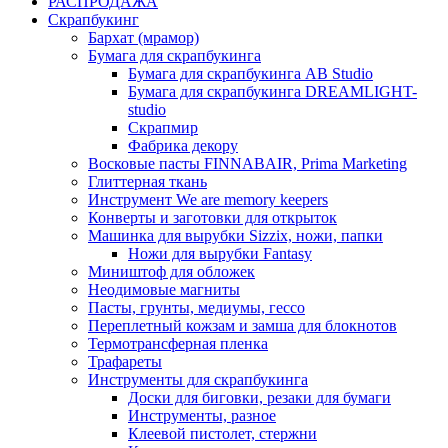
РАСПРОДАЖА
Скрапбукинг
Бархат (мрамор)
Бумага для скрапбукинга
Бумага для скрапбукинга AB Studio
Бумага для скрапбукинга DREAMLIGHT-
studio
Скрапмир
Фабрика декору
Восковые пасты FINNABAIR, Prima Marketing
Глиттерная ткань
Инструмент We are memory keepers
Конверты и заготовки для открыток
Машинка для вырубки Sizzix, ножи, папки
Ножи для вырубки Fantasy
Миништоф для обложек
Неодимовые магниты
Пасты, грунты, медиумы, гессо
Переплетный кожзам и замша для блокнотов
Термотрансферная пленка
Трафареты
Инструменты для скрапбукинга
Доски для биговки, резаки для бумаги
Инструменты, разное
Клеевой пистолет, стержни