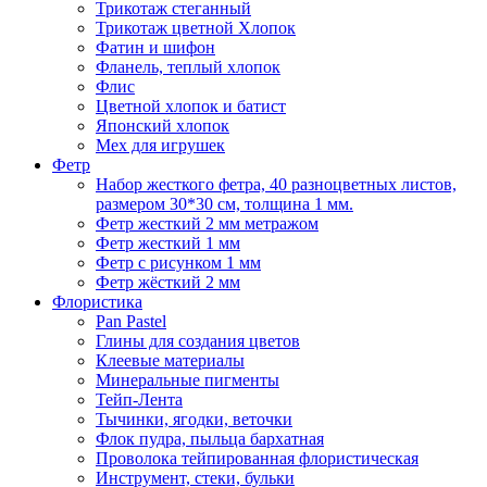
Трикотаж стеганный
Трикотаж цветной Хлопок
Фатин и шифон
Фланель, теплый хлопок
Флис
Цветной хлопок и батист
Японский хлопок
Мех для игрушек
Фетр
Набор жесткого фетра, 40 разноцветных листов,
размером 30*30 см, толщина 1 мм.
Фетр жесткий 2 мм метражом
Фетр жесткий 1 мм
Фетр с рисунком 1 мм
Фетр жёсткий 2 мм
Флористика
Pan Pastel
Глины для создания цветов
Клеевые материалы
Минеральные пигменты
Тейп-Лента
Тычинки, ягодки, веточки
Флок пудра, пыльца бархатная
Проволока тейпированная флористическая
Инструмент, стеки, бульки