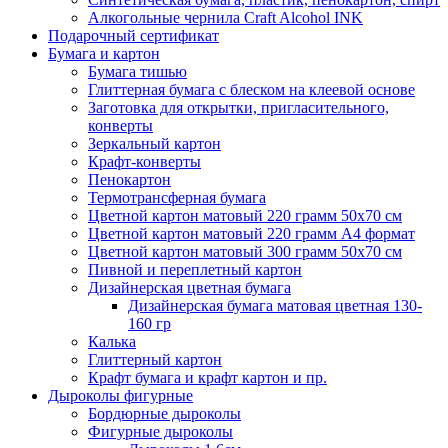
Алкогольные чернила Craft Alcohol INK
Подарочный сертификат
Бумага и картон
Бумага тишью
Глиттерная бумага с блеском на клеевой основе
Заготовка для открытки, пригласительного,
конверты
Зеркальный картон
Крафт-конверты
Пенокартон
Термотрансферная бумага
Цветной картон матовый 220 грамм 50х70 см
Цветной картон матовый 220 грамм A4 формат
Цветной картон матовый 300 грамм 50х70 см
Пивной и переплетный картон
Дизайнерская цветная бумага
Дизайнерская бумага матовая цветная 130-
160 гр
Калька
Глиттерный картон
Крафт бумага и крафт картон и пр.
Дыроколы фигурные
Бордюрные дыроколы
Фигурные дыроколы