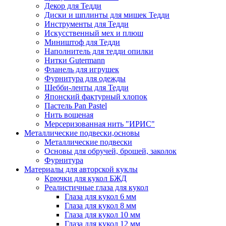
Декор для Тедди
Диски и шплинты для мишек Тедди
Инструменты для Тедди
Искусственный мех и плюш
Миништоф для Тедди
Наполнитель для тедди опилки
Нитки Gutermann
Фланель для игрушек
Фурнитура для одежды
Шебби-ленты для Тедди
Японский фактурный хлопок
Пастель Pan Pastel
Нить вощеная
Мерсеризованная нить "ИРИС"
Металлические подвески,основы
Металлические подвески
Основы для обручей, брошей, заколок
Фурнитура
Материалы для авторской куклы
Крючки для кукол БЖД
Реалистичные глаза для кукол
Глаза для кукол 6 мм
Глаза для кукол 8 мм
Глаза для кукол 10 мм
Глаза для кукол 12 мм