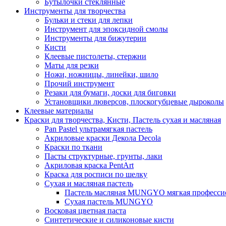
Бутылочки стеклянные
Инструменты для творчества
Бульки и стеки для лепки
Инструмент для эпоксидной смолы
Инструменты для бижутерии
Кисти
Клеевые пистолеты, стержни
Маты для резки
Ножи, ножницы, линейки, шило
Прочий инструмент
Резаки для бумаги, доски для биговки
Установщики люверсов, плоскогубцевые дыроколы
Клеевые материалы
Краски для творчества, Кисти, Пастель сухая и масляная
Pan Pastel ультрамягкая пастель
Акриловые краски Декола Decola
Краски по ткани
Пасты структурные, грунты, лаки
Акриловая краска PentArt
Краска для росписи по шелку
Cухая и масляная пастель
Пастель масляная MUNGYO мягкая профессио
Сухая пастель MUNGYO
Восковая цветная паста
Синтетические и силиконовые кисти