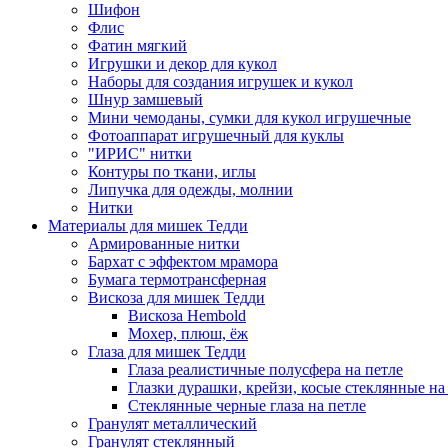
Шифон
Флис
Фатин мягкий
Игрушки и декор для кукол
Наборы для создания игрушек и кукол
Шнур замшевый
Мини чемоданы, сумки для кукол игрушечные
Фотоаппарат игрушечный для куклы
"ИРИС" нитки
Контуры по ткани, иглы
Липучка для одежды, молнии
Нитки
Материалы для мишек Тедди
Армированные нитки
Бархат с эффектом мрамора
Бумага термотрансферная
Вискоза для мишек Тедди
Вискоза Hembold
Мохер, плюш, ёж
Глаза для мишек Тедди
Глаза реалистичные полусфера на петле
Глазки дурашки, крейзи, косые стеклянные на
Стеклянные черные глаза на петле
Гранулят металлический
Гранулят стеклянный