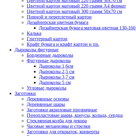
Цветной картон матовый 220 грамм 50х70 см
Цветной картон матовый 220 грамм A4 формат
Цветной картон матовый 300 грамм 50х70 см
Пивной и переплетный картон
Дизайнерская цветная бумага
Дизайнерская бумага матовая цветная 130-160
Калька
Глиттерный картон
Крафт бумага и крафт картон и пр.
Дыроколы фигурные
Бордюрные дыроколы
Фигурные дыроколы
Дыроколы 1,6см
Дыроколы 2,5 см
Дыроколы 3,7 см
Дыроколы 5 см
Угловые дыроколы
Заготовки
Деревянные основы
Деревянные шары
Заготовки акриловые прозрачные
Пенопластовые шары, конусы, кольца, сердца
Стеклянная колба для декора
Часовые механизмы и стрелки
Заготовки для открыток, конверты