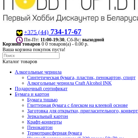
734-17-67
+375 (44)
Пн-Пт:
11:00-19:30
, Сб-Вс:
выходной
Корзина товаров
0
0 товаров(а) - 0.00 р.
Ваша корзина покупок пуста!
Каталог товаров
Алкогольные чернила
Синтетическая бумага, пластик, пенокартон, спирт
Алкогольные чернила Craft Alcohol INK
Подарочный сертификат
Бумага и картон
Бумага тишью
Глиттерная бумага с блеском на клеевой основе
Заготовка для открытки, пригласительного, конвер
Зеркальный картон
Крафт-конверты
Пенокартон
Термотрансферная бумага