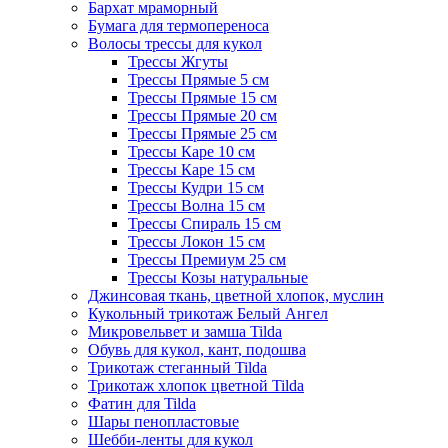
Бархат мраморный
Бумага для термопереноса
Волосы трессы для кукол
Трессы Жгуты
Трессы Прямые 5 см
Трессы Прямые 15 см
Трессы Прямые 20 см
Трессы Прямые 25 см
Трессы Каре 10 см
Трессы Каре 15 см
Трессы Кудри 15 см
Трессы Волна 15 см
Трессы Спираль 15 см
Трессы Локон 15 см
Трессы Премиум 25 см
Трессы Козы натуральные
Джинсовая ткань, цветной хлопок, муслин
Кукольный трикотаж Белый Ангел
Микровельвет и замша Tilda
Обувь для кукол, кант, подошва
Трикотаж стеганный Tilda
Трикотаж хлопок цветной Tilda
Фатин для Tilda
Шары пенопластовые
Шебби-ленты для кукол