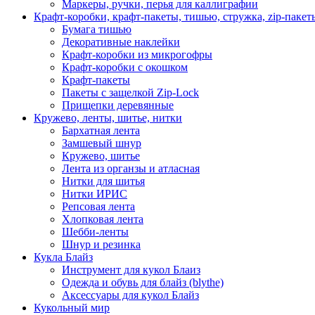
Маркеры, ручки, перья для каллиграфии
Крафт-коробки, крафт-пакеты, тишью, стружка, zip-пакет
Бумага тишью
Декоративные наклейки
Крафт-коробки из микрогофры
Крафт-коробки с окошком
Крафт-пакеты
Пакеты с защелкой Zip-Lock
Прищепки деревянные
Кружево, ленты, шитье, нитки
Бархатная лента
Замшевый шнур
Кружево, шитье
Лента из органзы и атласная
Нитки для шитья
Нитки ИРИС
Репсовая лента
Хлопковая лента
Шебби-ленты
Шнур и резинка
Кукла Блайз
Инструмент для кукол Блаиз
Одежда и обувь для блайз (blythe)
Аксессуары для кукол Блайз
Кукольный мир