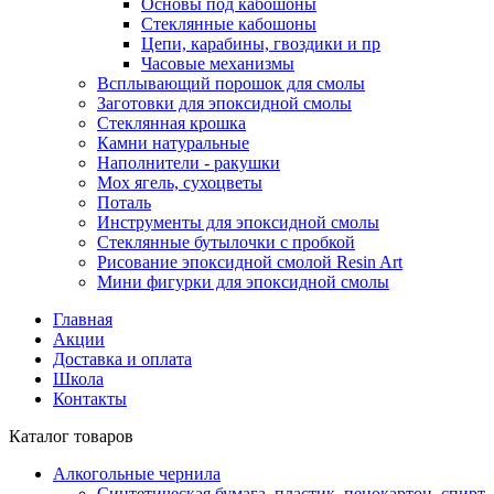
Основы под кабошоны
Стеклянные кабошоны
Цепи, карабины, гвоздики и пр
Часовые механизмы
Всплывающий порошок для смолы
Заготовки для эпоксидной смолы
Стеклянная крошка
Камни натуральные
Наполнители - ракушки
Мох ягель, сухоцветы
Поталь
Инструменты для эпоксидной смолы
Стеклянные бутылочки с пробкой
Рисование эпоксидной смолой Resin Art
Мини фигурки для эпоксидной смолы
Главная
Акции
Доставка и оплата
Школа
Контакты
Каталог товаров
Алкогольные чернила
Синтетическая бумага, пластик, пенокартон, спирт