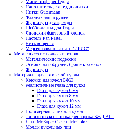
Миништоф для Тедди
Наполнитель для тедди опилки
Нитки Gutermann
Фланель для игрушек
Фурнитура для одежды
Шебби-ленты для Тедди
Японский фактурный хлопок
Пастель Pan Pastel
Нить вощеная
Мерсеризованная нить "ИРИС"
Металлические подвески,основы
Металлические подвески
Основы для обручей, брошей, заколок
Фурнитура
Материалы для авторской куклы
Крючки для кукол БЖД
Реалистичные глаза для кукол
Глаза для кукол 6 мм
Глаза для кукол 8 мм
Глаза для кукол 10 мм
Глаза для кукол 12 мм
Полимерная глина для кукол
Силиконовая шапочка для парика БЖД BJD
Лаки Mr.Super Clear и Mr.Color
Молды кукольных лиц