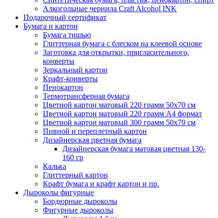
Алкогольные чернила Craft Alcohol INK
Подарочный сертификат
Бумага и картон
Бумага тишью
Глиттерная бумага с блеском на клеевой основе
Заготовка для открытки, пригласительного,
конверты
Зеркальный картон
Крафт-конверты
Пенокартон
Термотрансферная бумага
Цветной картон матовый 220 грамм 50х70 см
Цветной картон матовый 220 грамм A4 формат
Цветной картон матовый 300 грамм 50х70 см
Пивной и переплетный картон
Дизайнерская цветная бумага
Дизайнерская бумага матовая цветная 130-
160 гр
Калька
Глиттерный картон
Крафт бумага и крафт картон и пр.
Дыроколы фигурные
Бордюрные дыроколы
Фигурные дыроколы