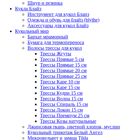
Шнур и резинка
Кукла Блайз
Инструмент для кукол Блаиз
Одежда и обувь для блайз (blythe)
Аксессуары для кукол Блайз
Кукольный мир
Бархат мраморный
Бумага для термопереноса
Волосы трессы для кукол
Трессы Жгуты
Трессы Прямые 5 см
Трессы Прямые 15 см
Трессы Прямые 20 см
Трессы Прямые 25 см
Трессы Каре 10 см
Трессы Каре 15 см
Трессы Кудри 15 см
Трессы Волна 15 см
Трессы Спираль 15 см
Трессы Локон 15 см
Трессы Премиум 25 см
Трессы Козы натуральные
Джинсовая ткань, цветной хлопок, муслин
Кукольный трикотаж Белый Ангел
Микровельвет и замша Tilda