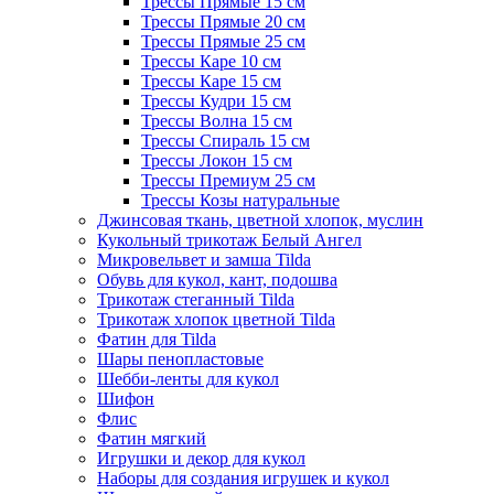
Трессы Прямые 15 см
Трессы Прямые 20 см
Трессы Прямые 25 см
Трессы Каре 10 см
Трессы Каре 15 см
Трессы Кудри 15 см
Трессы Волна 15 см
Трессы Спираль 15 см
Трессы Локон 15 см
Трессы Премиум 25 см
Трессы Козы натуральные
Джинсовая ткань, цветной хлопок, муслин
Кукольный трикотаж Белый Ангел
Микровельвет и замша Tilda
Обувь для кукол, кант, подошва
Трикотаж стеганный Tilda
Трикотаж хлопок цветной Tilda
Фатин для Tilda
Шары пенопластовые
Шебби-ленты для кукол
Шифон
Флис
Фатин мягкий
Игрушки и декор для кукол
Наборы для создания игрушек и кукол