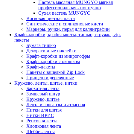
Пастель масляная MUNGYO мягкая
профессиональная - поштучно
Сухая пастель MUNGYO
Восковая цветная паста
Синтетические и силиконовые кисти
Маркеры, ручки, перья для каллиграфии
Крафт-коробки, крафт-пакеты, тишью, стружка, zip-
пакеты
Бумага тишью
Декоративные наклейки
Крафт-коробки из микрогофры
Крафт-коробки с окошком
Крафт-пакеты
Пакеты с защелкой Zip-Lock
Прищепки деревянные
Кружево, ленты, шитье, нитки
Бархатная лента
Замшевый шнур
Кружево, шитье
Лента из органзы и атласная
Нитки для шитья
Нитки ИРИС
Репсовая лента
Хлопковая лента
Шебби-ленты