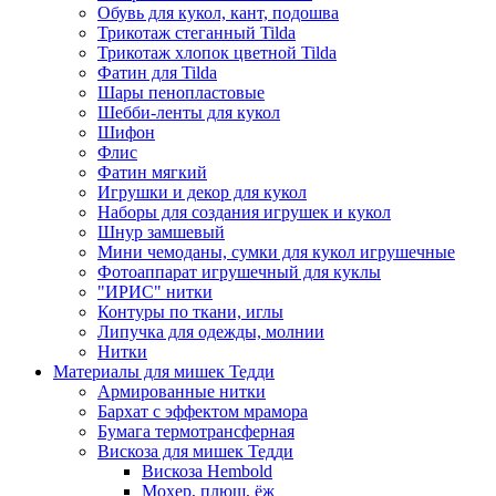
Обувь для кукол, кант, подошва
Трикотаж стеганный Tilda
Трикотаж хлопок цветной Tilda
Фатин для Tilda
Шары пенопластовые
Шебби-ленты для кукол
Шифон
Флис
Фатин мягкий
Игрушки и декор для кукол
Наборы для создания игрушек и кукол
Шнур замшевый
Мини чемоданы, сумки для кукол игрушечные
Фотоаппарат игрушечный для куклы
"ИРИС" нитки
Контуры по ткани, иглы
Липучка для одежды, молнии
Нитки
Материалы для мишек Тедди
Армированные нитки
Бархат с эффектом мрамора
Бумага термотрансферная
Вискоза для мишек Тедди
Вискоза Hembold
Мохер, плюш, ёж