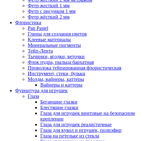
Фетр жесткий 1 мм
Фетр с рисунком 1 мм
Фетр жёсткий 2 мм
Флористика
Pan Pastel
Глины для создания цветов
Клеевые материалы
Минеральные пигменты
Тейп-Лента
Тычинки, ягодки, веточки
Флок пудра, пыльца бархатная
Проволока тейпированная флористическая
Инструмент, стеки, бульки
Молды, вайнеры, каттеры
Вайнеры и каттеры
Фурнитура для игрушек
Глаза
Бегающие глазки
Блестящие глазки
Глаза для игрушек винтовые на безопасном
креплении
Глаза для игрушек реалистичные
Глаза для кукол и игрушек, полиэфир
Глаза на петельке из стекла