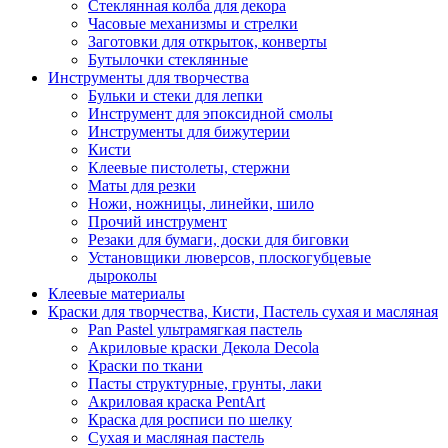
Стеклянная колба для декора
Часовые механизмы и стрелки
Заготовки для открыток, конверты
Бутылочки стеклянные
Инструменты для творчества
Бульки и стеки для лепки
Инструмент для эпоксидной смолы
Инструменты для бижутерии
Кисти
Клеевые пистолеты, стержни
Маты для резки
Ножи, ножницы, линейки, шило
Прочий инструмент
Резаки для бумаги, доски для биговки
Установщики люверсов, плоскогубцевые
дыроколы
Клеевые материалы
Краски для творчества, Кисти, Пастель сухая и масляная
Pan Pastel ультрамягкая пастель
Акриловые краски Декола Decola
Краски по ткани
Пасты структурные, грунты, лаки
Акриловая краска PentArt
Краска для росписи по шелку
Cухая и масляная пастель