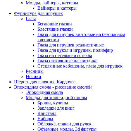
Молды, вайнеры, каттеры
Вайнеры и каттеры
Фурнитура для игрушек
Глаза
Бегающие глазки
Блестящие глазки
Глаза для игрушек винтовые на безопасном
креплении
Глаза для игрушек реалистичные
Глаза для кукол и игрушек, полиэфир
Глаза на петельке из стекла
Глаза стеклянные на гвоздике
Стеклянные кабошоны, глаза для игрушек
Ресницы
Носики
Шерсть для валяния, Кардочес
Эпоксидная смола - рисование смолой
Эпоксидная смола
Молды для эпоксидной смолы
Броши, кулоны
Закладки для книг
Кристалл
Наборы
Обложка, стакан для ручек
Объемные молды, 3d фигуры