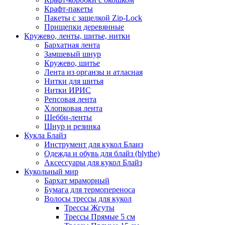
Крафт-пакеты
Пакеты с защелкой Zip-Lock
Прищепки деревянные
Кружево, ленты, шитье, нитки
Бархатная лента
Замшевый шнур
Кружево, шитье
Лента из органзы и атласная
Нитки для шитья
Нитки ИРИС
Репсовая лента
Хлопковая лента
Шебби-ленты
Шнур и резинка
Кукла Блайз
Инструмент для кукол Блаиз
Одежда и обувь для блайз (blythe)
Аксессуары для кукол Блайз
Кукольный мир
Бархат мраморный
Бумага для термопереноса
Волосы трессы для кукол
Трессы Жгуты
Трессы Прямые 5 см