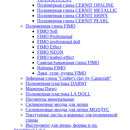
Полимерная глина CERNIT OPALINE
Полимерная глина CERNIT METALLIC
Полимерная глина CERNIT SHINY
Полимерная глина CERNIT PEARL
Полимерная глина FIMO
FIMO Soft
FIMO Professional
FIMO professional doll
FIMO Effect
FIMO NEON
FIMO leather-effect
Самозастывающая глина FIMO
Наборы FIMO
Лаки, гели, пудры FIMO
Зефирная глина "Crafter's clay by Canucraft"
Полимерная пластика DARWI
Маркеры Darwi
Полимерная пластика LA DOLL
Пигменты минеральные
Силиконовые молды для лепки
Силиконовые молды для лепки МОЛДУС
Текстурные листы и коврики для полимерной
глины
Инструмент для лепки, формы и пр.