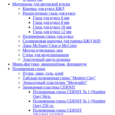
Материалы для авторской куклы
Крючки для кукол БЖД
Реалистичные глаза для кукол
Глаза для кукол 6 мм
Глаза для кукол 8 мм
Глаза для кукол 10 мм
Глаза для кукол 12 мм
Полимерная глина для кукол
Силиконовая шапочка для парика БЖД BJD
Лаки Mr.Super Clear и Mr.Color
Молды кукольных лиц
Стеки для моделирования
Эластичный шнур-резинка
Мини-фигурки, микропейзаж, флорариум
Полимерная глина
Пудра, лаки, гель, клей
Тайская полимерная глина "Modern Clay"
Эпоксидный пластилин "Моделайт"
Запекаемая пластика CERNIT
Полимерная глина CERNIT № 1 (Number
One) 56гр.
Полимерная глина CERNIT № 1 (Number
One) 250 гр.
Полимерная глина CERNIT
TRANSLUCENT