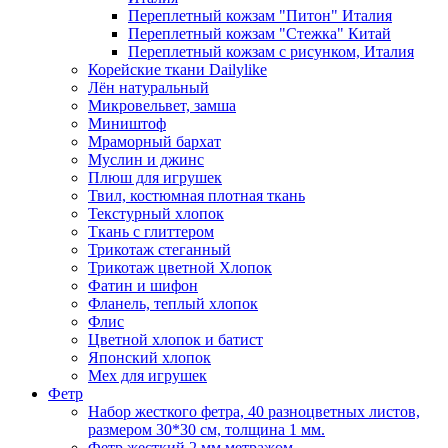
Переплетный кожзам "Питон" Италия
Переплетный кожзам "Стежка" Китай
Переплетный кожзам с рисунком, Италия
Корейские ткани Dailylike
Лён натуральный
Микровельвет, замша
Миништоф
Мраморный бархат
Муслин и джинс
Плюш для игрушек
Твил, костюмная плотная ткань
Текстурный хлопок
Ткань с глиттером
Трикотаж стеганный
Трикотаж цветной Хлопок
Фатин и шифон
Фланель, теплый хлопок
Флис
Цветной хлопок и батист
Японский хлопок
Мех для игрушек
Фетр
Набор жесткого фетра, 40 разноцветных листов,
размером 30*30 см, толщина 1 мм.
Фетр жесткий 2 мм метражом