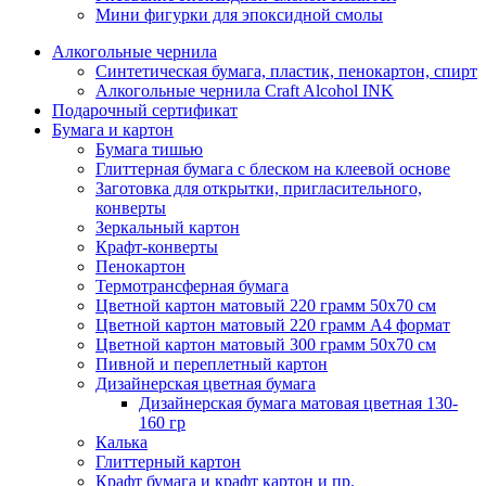
Мини фигурки для эпоксидной смолы
Алкогольные чернила
Синтетическая бумага, пластик, пенокартон, спирт
Алкогольные чернила Craft Alcohol INK
Подарочный сертификат
Бумага и картон
Бумага тишью
Глиттерная бумага с блеском на клеевой основе
Заготовка для открытки, пригласительного,
конверты
Зеркальный картон
Крафт-конверты
Пенокартон
Термотрансферная бумага
Цветной картон матовый 220 грамм 50х70 см
Цветной картон матовый 220 грамм A4 формат
Цветной картон матовый 300 грамм 50х70 см
Пивной и переплетный картон
Дизайнерская цветная бумага
Дизайнерская бумага матовая цветная 130-
160 гр
Калька
Глиттерный картон
Крафт бумага и крафт картон и пр.