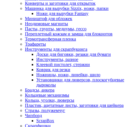
Конверты и заготовки для открыток
Машинка для вырубки Sizzix, ножи, папки
Ножи для вырубки Fantasy
Миништоф для обложек
Неодимовые магниты
Пасты, грунты, медиумы, гессо
Переплетный кожзам и замша для блокнотов
Термотрансферная пленка
Трафареты
Инструменты для скрапбукинга
Доски для биговки, резаки для бумаги
Инструменты, разное
Клеевой пистолет, стержни
Коврик для резки
Ножницы, ножи, линейки, шило
Установщики для люверсов, плоскогубцевые
дыроколы
Брадсы, анкера
Кольцевые механизмы
Кольца, уголки, люверсы
Пластик, ацетатные листы, заготовки для шейкера
Стразы, полужемчуг
Чипборд
ScrapBox
Скрапфишки