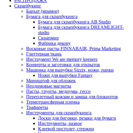
РАСПРОДАЖА
Скрапбукинг
Бархат (мрамор)
Бумага для скрапбукинга
Бумага для скрапбукинга AB Studio
Бумага для скрапбукинга DREAMLIGHT-
studio
Скрапмир
Фабрика декору
Восковые пасты FINNABAIR, Prima Marketing
Глиттерная ткань
Инструмент We are memory keepers
Конверты и заготовки для открыток
Машинка для вырубки Sizzix, ножи, папки
Ножи для вырубки Fantasy
Миништоф для обложек
Неодимовые магниты
Пасты, грунты, медиумы, гессо
Переплетный кожзам и замша для блокнотов
Термотрансферная пленка
Трафареты
Инструменты для скрапбукинга
Доски для биговки, резаки для бумаги
Инструменты, разное
Клеевой пистолет, стержни