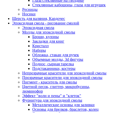
Глаза стеклянные на гвоздике
Стеклянные кабошоны, глаза для игрушек
Ресницы
Носики
Шерсть для валяния, Кардочес
Эпоксидная смола - рисование смолой
Эпоксидная смола
Молды для эпоксидной смолы
Броши, кулоны
Закладки для книг
Кристалл
Наборы
Обложка, стакан для ручек
Объемные молды, 3d фигуры
Поднос, сырная тарелка
Подстаканники, костеры
Непрозрачные красители для эпоксидной смолы
Прозрачные красители для эпоксидной смолы
Пигмент - краситель для смолы
Цветной песок, глиттер, микробусины,
люминофор
Эффект "волн и пены" и "клеток"
Фурнитура для эпоксидной смолы
Металлические основы для заливки
Основы для брелков, браслетов, колец