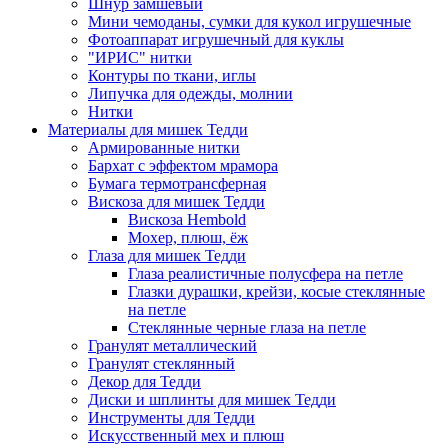
Шнур замшевый
Мини чемоданы, сумки для кукол игрушечные
Фотоаппарат игрушечный для куклы
"ИРИС" нитки
Контуры по ткани, иглы
Липучка для одежды, молнии
Нитки
Материалы для мишек Тедди
Армированные нитки
Бархат с эффектом мрамора
Бумага термотрансферная
Вискоза для мишек Тедди
Вискоза Hembold
Мохер, плюш, ёж
Глаза для мишек Тедди
Глаза реалистичные полусфера на петле
Глазки дурашки, крейзи, косые стеклянные
на петле
Стеклянные черные глаза на петле
Гранулят металлический
Гранулят стеклянный
Декор для Тедди
Диски и шплинты для мишек Тедди
Инструменты для Тедди
Искусственный мех и плюш