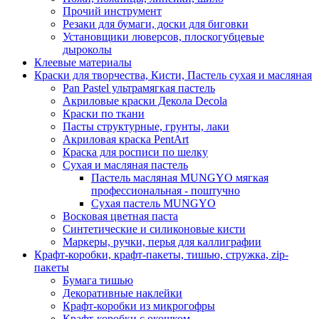
Прочий инструмент
Резаки для бумаги, доски для биговки
Установщики люверсов, плоскогубцевые
дыроколы
Клеевые материалы
Краски для творчества, Кисти, Пастель сухая и масляная
Pan Pastel ультрамягкая пастель
Акриловые краски Декола Decola
Краски по ткани
Пасты структурные, грунты, лаки
Акриловая краска PentArt
Краска для росписи по шелку
Cухая и масляная пастель
Пастель масляная MUNGYO мягкая
профессиональная - поштучно
Сухая пастель MUNGYO
Восковая цветная паста
Синтетические и силиконовые кисти
Маркеры, ручки, перья для каллиграфии
Крафт-коробки, крафт-пакеты, тишью, стружка, zip-
пакеты
Бумага тишью
Декоративные наклейки
Крафт-коробки из микрогофры
Крафт-коробки с окошком