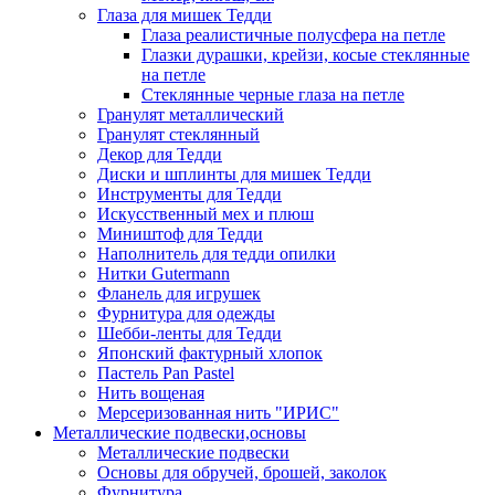
Глаза для мишек Тедди
Глаза реалистичные полусфера на петле
Глазки дурашки, крейзи, косые стеклянные
на петле
Стеклянные черные глаза на петле
Гранулят металлический
Гранулят стеклянный
Декор для Тедди
Диски и шплинты для мишек Тедди
Инструменты для Тедди
Искусственный мех и плюш
Миништоф для Тедди
Наполнитель для тедди опилки
Нитки Gutermann
Фланель для игрушек
Фурнитура для одежды
Шебби-ленты для Тедди
Японский фактурный хлопок
Пастель Pan Pastel
Нить вощеная
Мерсеризованная нить "ИРИС"
Металлические подвески,основы
Металлические подвески
Основы для обручей, брошей, заколок
Фурнитура