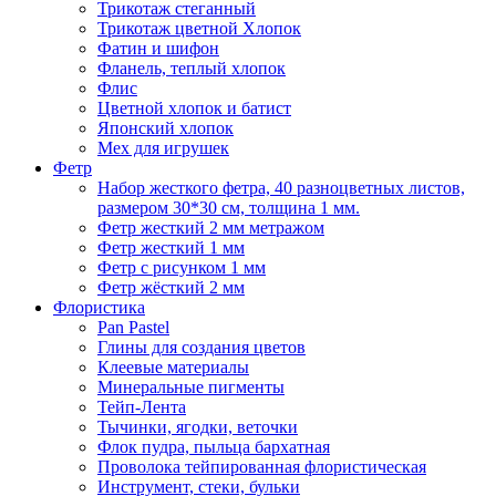
Трикотаж стеганный
Трикотаж цветной Хлопок
Фатин и шифон
Фланель, теплый хлопок
Флис
Цветной хлопок и батист
Японский хлопок
Мех для игрушек
Фетр
Набор жесткого фетра, 40 разноцветных листов,
размером 30*30 см, толщина 1 мм.
Фетр жесткий 2 мм метражом
Фетр жесткий 1 мм
Фетр с рисунком 1 мм
Фетр жёсткий 2 мм
Флористика
Pan Pastel
Глины для создания цветов
Клеевые материалы
Минеральные пигменты
Тейп-Лента
Тычинки, ягодки, веточки
Флок пудра, пыльца бархатная
Проволока тейпированная флористическая
Инструмент, стеки, бульки