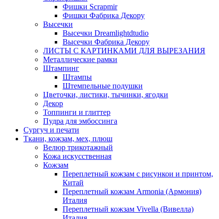
Фишки Scrapmir
Фишки Фабрика Декору
Высечки
Высечки Dreamlightdtudio
Высечки Фабрика Декору
ЛИСТЫ С КАРТИНКАМИ ДЛЯ ВЫРЕЗАНИЯ
Металлические рамки
Штампинг
Штампы
Штемпельные подушки
Цветочки, листики, тычинки, ягодки
Декор
Топпинги и глиттер
Пудра для эмбоссинга
Сургуч и печати
Ткани, кожзам, мех, плюш
Велюр трикотажный
Кожа искусственная
Кожзам
Переплетный кожзам с рисункои и принтом,
Китай
Переплетный кожзам Armonia (Армония)
Италия
Переплетный кожзам Vivella (Вивелла)
Италия