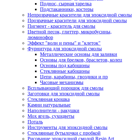
Поднос, сырная тарелка
Подстаканники, костеры
Непрозрачные красители для эпоксидной смолы
Прозрачные красители для эпоксидной смолы
Пигмент - краситель для смолы
Цветной песок, глиттер, микробусины,
люминофор
Эффект "волн и пены" и "клеток"
Фурнитура для эпоксидной смолы
Металлические основы для заливки
Основы для брелков, браслетов, колец
Основы под кабошоны
Стеклянные кабошоны
Цепи, карабины, гвоздики и пр
Часовые механизмы
Всплывающий порошок для смолы
Заготовки для эпоксидной смолы
Стеклянная крошка
Камни натуральные
Наполнители - ракушки
Мох ягель, сухоцветы
Поталь
Инструменты для эпоксидной смолы
Стеклянные бутылочки с пробкой
Рисование эпоксидной смолой Resin Art