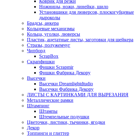
Коврик для резки
Ножницы, ножи, линейки, шило
Установщики для люверсов, плоскогубцевые
дыроколы
Брадсы, анкера
Кольцевые механизмы
Кольца, уголки, люверсы
Пластик, ацетатные листы, заготовки для шейкера
Стразы, полужемчуг
Чипборд
ScrapBox
Скрапфишки
Фишки Scrapmir
Фишки Фабрика Декору
Высечки
Высечки Dreamlightdtudio
Высечки Фабрика Декору
ЛИСТЫ С КАРТИНКАМИ ДЛЯ ВЫРЕЗАНИЯ
Металлические рамки
Штампинг
Штампы
Штемпельные подушки
Цветочки, листики, тычинки, ягодки
Декор
Топпинги и глиттер