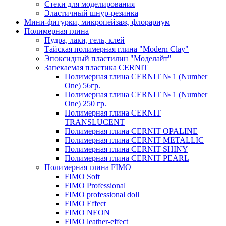
Стеки для моделирования
Эластичный шнур-резинка
Мини-фигурки, микропейзаж, флорариум
Полимерная глина
Пудра, лаки, гель, клей
Тайская полимерная глина "Modern Clay"
Эпоксидный пластилин "Моделайт"
Запекаемая пластика CERNIT
Полимерная глина CERNIT № 1 (Number
One) 56гр.
Полимерная глина CERNIT № 1 (Number
One) 250 гр.
Полимерная глина CERNIT
TRANSLUCENT
Полимерная глина CERNIT OPALINE
Полимерная глина CERNIT METALLIC
Полимерная глина CERNIT SHINY
Полимерная глина CERNIT PEARL
Полимерная глина FIMO
FIMO Soft
FIMO Professional
FIMO professional doll
FIMO Effect
FIMO NEON
FIMO leather-effect