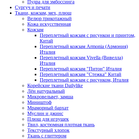
Пудра для эмбоссинга
Сургуч и печати
Ткани, кожзам, мех, плюш
Велюр трикотажный
Кожа искусственная
Кожзам
Переплетный кожзам с рисункои и принтом,
Китай
Переплетный кожзам Armonia (Армония)
Италия
Переплетный кожзам Vivella (Вивелла)
Италия
Переплетный кожзам "Питон" Италия
Переплетный кожзам "Стежка" Китай
Переплетный кожзам с рисунком, Италия
Корейские ткани Dailylike
Лён натуральный
Микровельвет, замша
Миништоф
Мраморный бархат
Муслин и джинс
Плюш для игрушек
Твил, костюмная плотная ткань
Текстурный хлопок
Ткань с глиттером