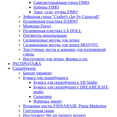
Самозастывающая глина FIMO
Наборы FIMO
Лаки, гели, пудры FIMO
Зефирная глина "Crafter's clay by Canucraft"
Полимерная пластика DARWI
Маркеры Darwi
Полимерная пластика LA DOLL
Пигменты минеральные
Силиконовые молды для лепки
Силиконовые молды для лепки МОЛДУС
Текстурные листы и коврики для полимерной
глины
Инструмент для лепки, формы и пр.
РАСПРОДАЖА
Скрапбукинг
Бархат (мрамор)
Бумага для скрапбукинга
Бумага для скрапбукинга AB Studio
Бумага для скрапбукинга DREAMLIGHT-
studio
Скрапмир
Фабрика декору
Восковые пасты FINNABAIR, Prima Marketing
Глиттерная ткань
Инструмент We are memory keepers